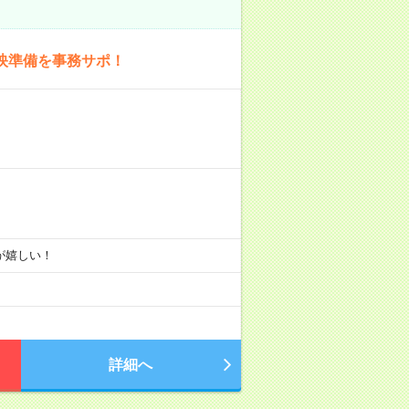
映準備を事務サポ！
りが嬉しい！
詳細へ