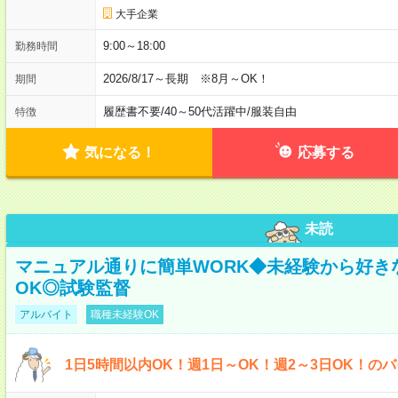
大手企業
9:00～18:00
勤務時間
2026/8/17～長期 ※8月～OK！
期間
履歴書不要
/
40～50代活躍中
/
服装自由
特徴
気になる！
応募する
未読
マニュアル通りに簡単WORK◆未経験から好き
OK◎試験監督
アルバイト
職種未経験OK
1日5時間以内OK！週1日～OK！週2～3日OK！の