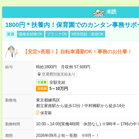
未読
1800円＊扶養内！保育園でのカンタン事務サ
派遣
職種未経験OK
ブランクOK
WEB登録・面接OK
【安定×長期！】自転車通勤OK！事務のお仕事！
時給1800円 月収例 57,600円
給与
交通費別途支給あり
全額支給
交通費
5～10万円
月収例
東京都練馬区
勤務地
都立家政駅から徒歩13分
/
中村橋駅から徒歩14分
保育園
10:00～14:00(実働4時間 休憩なし) ※9時半～17時
勤務時間
2026年09月上旬～長期 ※9月～！
期間