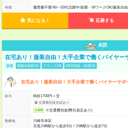
履歴書不要
/
40～50代活躍中
/
副業・WワークOK
/
服装自由
特徴
気になる！
応募する
未読
在宅あり！服装自由！大手企業で働くバイヤー
派遣
職種未経験OK
ブランクOK
WEB登録・面接OK
在宅あり！服装自由！大手企業で働くバイヤーサポ
時給1700円＋交
給与
交通費別途支給あり
※交通費別途(弊社規定あり)
交通費
川崎市幸区
勤務地
京急川崎駅から徒歩5分
/
川崎駅から徒歩7分