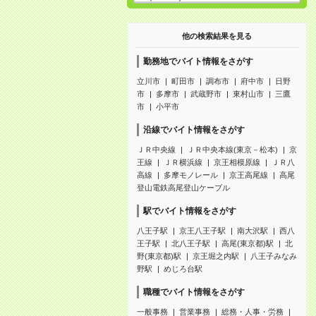
他の検索結果を見る
勤務地でバイト情報をさがす
立川市
町田市
調布市
府中市
日野
市
多摩市
武蔵野市
東村山市
三鷹
市
小平市
沿線でバイト情報をさがす
ＪＲ中央線
ＪＲ中央本線(東京－松本)
京
王線
ＪＲ横浜線
京王相模原線
ＪＲ八
高線
多摩モノレール
京王高尾線
高尾
登山電鉄高尾登山ケーブル
駅でバイト情報をさがす
八王子駅
京王八王子駅
南大沢駅
西八
王子駅
北八王子駅
高尾(東京都)駅
北
野(東京都)駅
京王堀之内駅
八王子みなみ
野駅
めじろ台駅
職種でバイト情報をさがす
一般事務
営業事務
総務・人事・労務