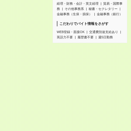
経理・財務・会計・英文経理
貿易・国際事
務
その他事務系
秘書・セクレタリー
金融事務（生保・損保）
金融事務（銀行）
こだわりでバイト情報をさがす
WEB登録・面接OK
交通費別途支給あり
英語力不要
履歴書不要
週5日勤務