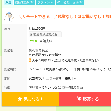
派遣
職種未経験OK
ブランクOK
WEB登録・面接OK
＼リモートできる！／残業なし！ほぼ電話なし！放
時給1530円
給与
交通費別途支給あり
全額支給
交通費
横浜市青葉区
勤務地
市が尾駅から徒歩10分
大手☆有線テレビによる放送事業・広告事業など♪
09:15～18:00(実働7時間45分 休憩1時間) ※朝ゆっく
勤務時間
2026年09月上旬～長期 ※9月～！
期間
履歴書不要
/
40～50代活躍中
/
服装自由
特徴
気になる！
応募する