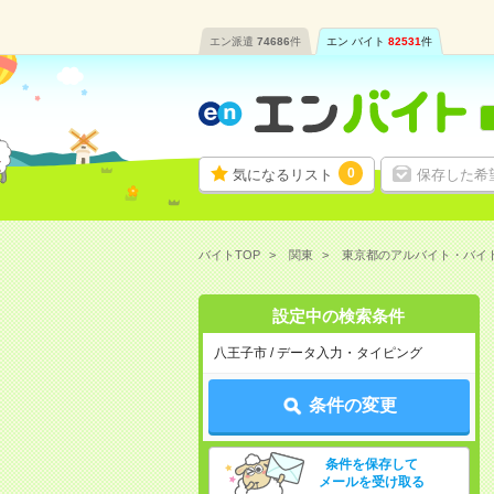
エン派遣
74686
件
エン バイト
82531
件
0
気になるリスト
保存した希
バイトTOP
関東
東京都のアルバイト・バイ
設定中の検索条件
八王子市 / データ入力・タイピング
条件の変更
条件を保存して
メールを受け取る