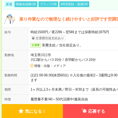
派遣
職種未経験OK
ブランクOK
WEB登録・面接OK
座り作業なので無理なく続けやすいと好評です空調
時給1500円／夜22時～翌5時までは深夜時給1875円
給与
交通費別途支給あり
実費支給／当社規定あり。
交通費
埼玉県川口市
勤務地
川口駅からバス10分
/
赤羽駅からバス10分
情報・出版・メディア
(1)21:00-06:00(休憩60分) ※入社後の最初2～3週間は
勤務時間
ます
1ヶ月以上3ヶ月未満／即日～9/30まで（延長の可能性あ
期間
履歴書不要
/
40～50代活躍中
/
服装自由
特徴
気になる！
応募する