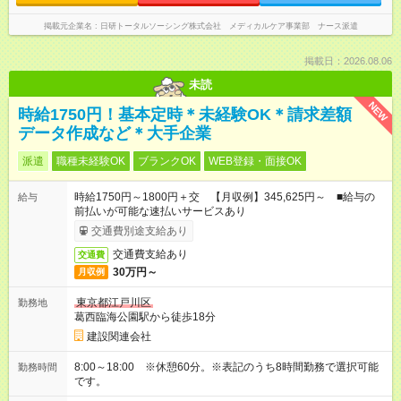
掲載元企業名
日研トータルソーシング株式会社 メディカルケア事業部 ナース派遣
掲載日：2026.08.06
未読
NEW
時給1750円！基本定時＊未経験OK＊請求差額
データ作成など＊大手企業
派遣
職種未経験OK
ブランクOK
WEB登録・面接OK
時給1750円～1800円＋交 【月収例】345,625円～ ■給与の
給与
前払いが可能な速払いサービスあり
交通費別途支給あり
交通費支給あり
交通費
30万円～
月収例
東京都江戸川区
勤務地
葛西臨海公園駅から徒歩18分
建設関連会社
8:00～18:00 ※休憩60分。※表記のうち8時間勤務で選択可能
勤務時間
です。