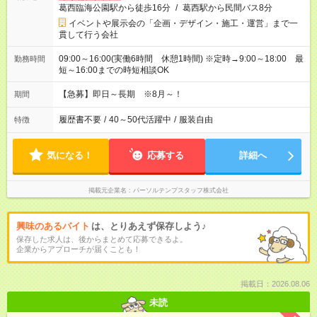
葛西臨海公園駅から徒歩16分
/
葛西駅から民間バス8分
イベントや展示会の「企画・デザイン・施工・運営」まで一
貫して行う会社
09:00～16:00(実働6時間 休憩1時間) ※定時→9:00～18:00 最
勤務時間
短～16:00までの時短相談OK
【急募】即日～長期 ※8月～！
期間
履歴書不要
/
40～50代活躍中
/
服装自由
特徴
気になる！
応募する
詳細へ
掲載元企業名
パーソルテンプスタッフ株式会社
興味のあるバイト
は、とりあえず保存しよう♪
保存した求人は、後からまとめて応募できるよ。
企業からアプローチが届くことも！
掲載日：2026.08.06
未読