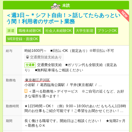
未読
NEW
＜週3日～＊シフト自由！＞話してたらあっとい
う間！利用者のサポート業務
派遣
職種未経験OK
社会人未経験OK
大学生歓迎
ブランクOK
WEB登録・面接OK
時給1600円～ ■日払いOK（規定あり）※即日払い不可
給与
交通費別途支給あり
交通費全額支給 ■ガソリン代も全額支給（規定あ
交通費
り） ■無料駐車場もご相談ください
東京都江戸川区
勤務地
小岩駅
/
葛西臨海公園駅
/
平井(東京都)駅
/
…
＜選べる勤務地＞デイサービス ※ご自宅の近くなど、お好
きな場所を選べます！
★1日5時間～OK！ （例）9:00～18:00のあいだ もちろん1日8時
勤務時間
間のお仕事もご紹介可能です！ご希望をお聞かせください！★家
庭の都合でお休みが必要な場合も遠慮なくご相談ください。 ※
週最低15時間以上の勤務が必要です
長く働ける職場です。開始日はご相談ください！ ★短期2ヶ月
期間
～勤務もＯＫ