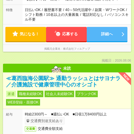
日払いOK
/
履歴書不要
/
40～50代活躍中
/
副業・WワークOK
/
特徴
シフト勤務
/
10名以上の大量募集
/
電話対応なし
/
パソコンスキ
ル不要
気になる！
応募する
詳細へ
掲載元企業名
株式会社フィルアップ
掲載日：2026.08.06
未読
NEW
≪葛西臨海公園駅≫ 通勤ラッシュとはサヨナラ
／介護施設で健康管理中心のオシゴト
派遣
職種未経験OK
社会人未経験OK
ブランクOK
WEB登録・面接OK
時給2300円～ ■週払いOK ■日収1万8400円以上
給与
交通費別途支給あり
交通費全額支給
交通費