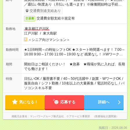
／週払い制度あり（月払いも選べます）※稼働開始時は手続き完
了次第のお支払いとなります。
交通費別途支給あり
交通費全額支給※規定有
交通費
東京都江戸川区
勤務地
江戸川駅
/
東大島駅
＜シニア向けマンション＞
★1日6時間～の時短シフトOK ★スタート時間選べます！ 7:00～
勤務時間
16:00 9:00～17:00 11:00～19:00 など 残業なし！ ※Wワークの
場合、他のお仕事と合わせ週40時間超の就業はご案内できませ
ん ※法令に基づき、週20時間以上勤務は社会保険への加入対象
開始日はご相談ください！ ★急募 ★職場が気に入れば、長期
期間
となります ※労働者派遣法（日雇い派遣の原則禁止）により、
でも働けます！
短時間・短期間の就業はご案内が難しい場合があります
日払いOK
/
履歴書不要
/
40～50代活躍中
/
副業・WワークOK
/
特徴
服装自由
/
シフト勤務
/
10名以上の大量募集
/
電話対応なし
/
パ
ソコンスキル不要
気になる！
応募する
詳細へ
掲載元企業名
マンパワーグループ株式会社 ケアサービス事業部 （医療福祉介護関連）
掲載日：2026.08.06