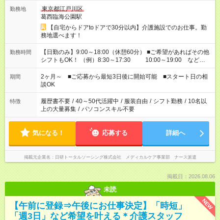
東京都江戸川区
勤務地
葛西臨海公園駅
【自宅からドアtoドアで30分以内】介護施設でのお仕事。勤
務地選べます！
【日勤のみ】9:00～18:00（休憩60分） ■ご希望があればその他
勤務時間
シフトもOK！ （例）8:30～17:30 10:00～19:00 など
「家族とお休みを合わせたい」 「余裕を持って夕飯の準備がし
たい」 「できれば残業はしたくない」 など、ご希望があれば教
2ヶ月～ ■ご応募から最短3日後に開始可能 ■スタート日の相
期間
えてくださいね。 ※Wワーク希望の方へ 今ご覧のお仕事で希望
談OK
する勤務時間と、もう1つのお仕事の勤務時間。 合計で週40時
間を超える場合は応募できません
履歴書不要
/
40～50代活躍中
/
服装自由
/
シフト勤務
/
10名以
特徴
上の大量募集
/
パソコンスキル不要
気になる！
応募する
詳細へ
掲載元企業名
日研トータルソーシング株式会社 メディカルケア事業部 ナース派遣
掲載日：2026.08.06
未読
NEW
【午前に登録⇒午後にお仕事決定】「時短」
「週3日」など希望を叶える＊介護スタッフ