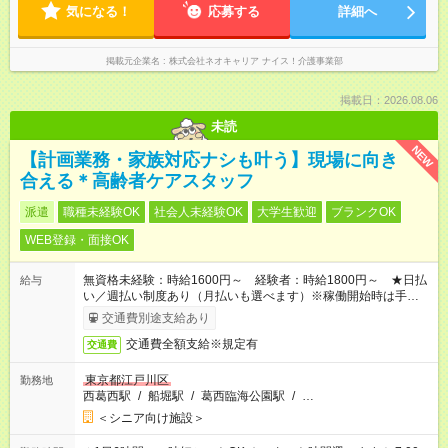
気になる！
応募する
詳細へ
掲載元企業名
株式会社ネオキャリア ナイス！介護事業部
掲載日：2026.08.06
未読
NEW
【計画業務・家族対応ナシも叶う】現場に向き
合える＊高齢者ケアスタッフ
派遣
職種未経験OK
社会人未経験OK
大学生歓迎
ブランクOK
WEB登録・面接OK
無資格未経験：時給1600円～ 経験者：時給1800円～ ★日払
給与
い／週払い制度あり（月払いも選べます）※稼働開始時は手続き
完了次第のお支払いとなります。
交通費別途支給あり
交通費全額支給※規定有
交通費
東京都江戸川区
勤務地
西葛西駅
/
船堀駅
/
葛西臨海公園駅
/
…
＜シニア向け施設＞