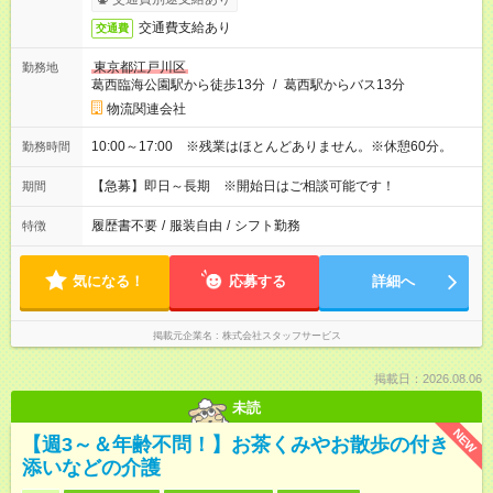
交通費支給あり
交通費
東京都江戸川区
勤務地
葛西臨海公園駅から徒歩13分
/
葛西駅からバス13分
物流関連会社
10:00～17:00 ※残業はほとんどありません。※休憩60分。
勤務時間
【急募】即日～長期 ※開始日はご相談可能です！
期間
履歴書不要
/
服装自由
/
シフト勤務
特徴
気になる！
応募する
詳細へ
掲載元企業名
株式会社スタッフサービス
掲載日：2026.08.06
未読
NEW
【週3～＆年齢不問！】お茶くみやお散歩の付き
添いなどの介護