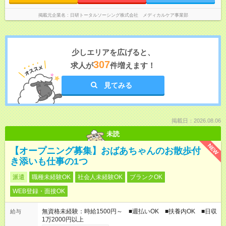
掲載元企業名
日研トータルソーシング株式会社 メディカルケア事業部
少しエリアを広げると、
307
求人が
件増えます！
見てみる
掲載日：2026.08.06
未読
NEW
【オープニング募集】おばあちゃんのお散歩付
き添いも仕事の1つ
派遣
職種未経験OK
社会人未経験OK
ブランクOK
WEB登録・面接OK
無資格未経験：時給1500円～ ■週払いOK ■扶養内OK ■日収
給与
1万2000円以上