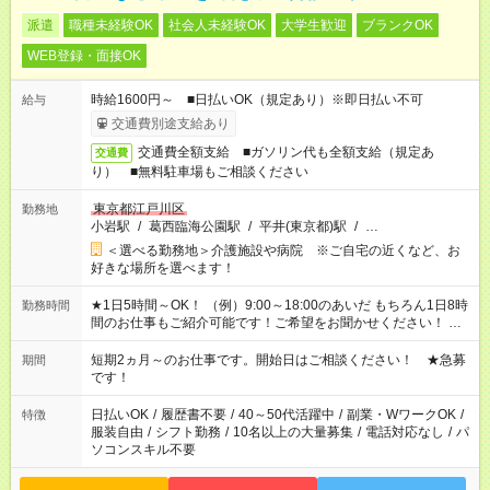
派遣
職種未経験OK
社会人未経験OK
大学生歓迎
ブランクOK
WEB登録・面接OK
時給1600円～ ■日払いOK（規定あり）※即日払い不可
給与
交通費別途支給あり
交通費全額支給 ■ガソリン代も全額支給（規定あ
交通費
り） ■無料駐車場もご相談ください
東京都江戸川区
勤務地
小岩駅
/
葛西臨海公園駅
/
平井(東京都)駅
/
…
＜選べる勤務地＞介護施設や病院 ※ご自宅の近くなど、お
好きな場所を選べます！
★1日5時間～OK！ （例）9:00～18:00のあいだ もちろん1日8時
勤務時間
間のお仕事もご紹介可能です！ご希望をお聞かせください！ ※
週最低15時間以上の勤務が必要です
短期2ヵ月～のお仕事です。開始日はご相談ください！ ★急募
期間
です！
日払いOK
/
履歴書不要
/
40～50代活躍中
/
副業・WワークOK
/
特徴
服装自由
/
シフト勤務
/
10名以上の大量募集
/
電話対応なし
/
パ
ソコンスキル不要