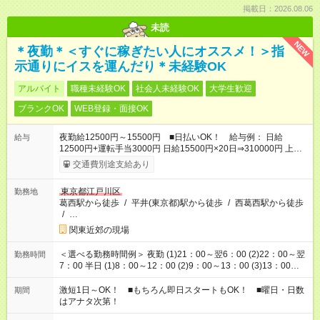
掲載日：2026.08.06
未読
NEW
＊夜勤＊＜すぐに稼ぎたい人にオススメ！＞指
示通りにイスを運んだり＊未経験OK
アルバイト
職種未経験OK
社会人未経験OK
大学生歓迎
ブランクOK
WEB登録・面接OK
夜勤給12500円～15500円 ■日払いOK！ 給与例： 日給
給与
12500円+運転手当3000円 日給15500円×20日⇒310000円 上記
のように『車輛移動が出来るだけで』月収25万以上も可能！
交通費別途支給あり
東京都江戸川区
勤務地
葛西駅から徒歩
/
平井(東京都)駅から徒歩
/
西葛西駅から徒歩
/
…
関東近郊の現場
＜選べる勤務時間例＞ 夜勤 (1)21：00～翌6：00 (2)22：00～翌
勤務時間
7：00 半日 (1)8：00～12：00 (2)9：00～13：00 (3)13：00～
17：00 (4)14：00～18：00 (5)18：00～22：00 (6)20：00～
24：00
激短1日～OK！ ■もちろん即日スタートもOK！ ■曜日・日数
期間
はアナタ次第！