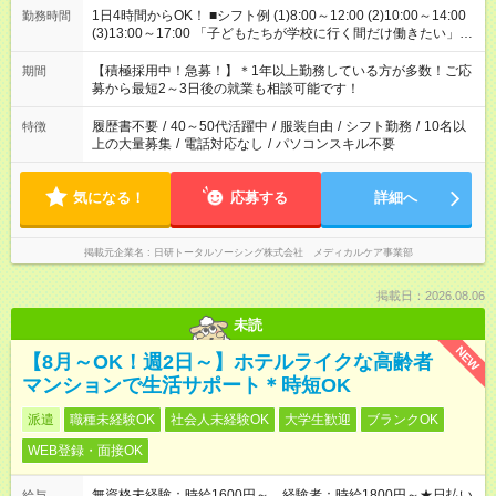
1日4時間からOK！ ■シフト例 (1)8:00～12:00 (2)10:00～14:00
勤務時間
(3)13:00～17:00 「子どもたちが学校に行く間だけ働きたい」
「余裕を持って夕飯の準備がしたい」 「午前中は働いて、午後
はプライベートの時間にしたい」 など、ご希望を教えてくださ
【積極採用中！急募！】＊1年以上勤務している方が多数！ご応
期間
いね。 ※Wワーク希望の方へ 今ご覧のお仕事で希望する勤務時
募から最短2～3日後の就業も相談可能です！
間と、もう1つのお仕事の勤務時間。 合計で週40時間を超える
場合は応募できません。
履歴書不要
/
40～50代活躍中
/
服装自由
/
シフト勤務
/
10名以
特徴
上の大量募集
/
電話対応なし
/
パソコンスキル不要
気になる！
応募する
詳細へ
掲載元企業名
日研トータルソーシング株式会社 メディカルケア事業部
掲載日：2026.08.06
未読
NEW
【8月～OK！週2日～】ホテルライクな高齢者
マンションで生活サポート＊時短OK
派遣
職種未経験OK
社会人未経験OK
大学生歓迎
ブランクOK
WEB登録・面接OK
無資格未経験：時給1600円～ 経験者：時給1800円～★日払い
給与