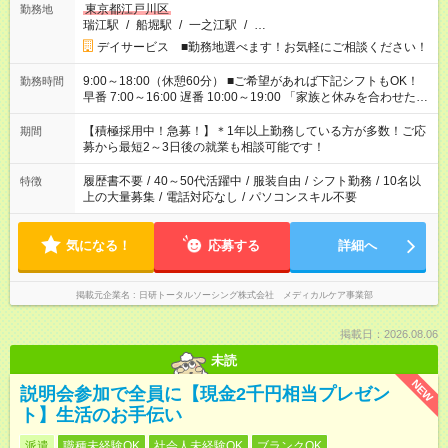
東京都江戸川区
勤務地
瑞江駅
/
船堀駅
/
一之江駅
/
…
デイサービス ■勤務地選べます！お気軽にご相談ください！
9:00～18:00（休憩60分） ■ご希望があれば下記シフトもOK！
勤務時間
早番 7:00～16:00 遅番 10:00～19:00 「家族と休みを合わせた
い」 「余裕を持って夕飯の準備がしたい」 「できれば残業はし
たくない」 など、ご希望を教えてくださいね。 ※Wワーク希望
【積極採用中！急募！】＊1年以上勤務している方が多数！ご応
期間
の方へ 今ご覧のお仕事で希望する勤務時間と、もう1つのお仕事
募から最短2～3日後の就業も相談可能です！
の勤務時間。 合計で週40時間を超える場合は応募できません。
履歴書不要
/
40～50代活躍中
/
服装自由
/
シフト勤務
/
10名以
特徴
上の大量募集
/
電話対応なし
/
パソコンスキル不要
気になる！
応募する
詳細へ
掲載元企業名
日研トータルソーシング株式会社 メディカルケア事業部
掲載日：2026.08.06
未読
NEW
説明会参加で全員に【現金2千円相当プレゼン
ト】生活のお手伝い
派遣
職種未経験OK
社会人未経験OK
ブランクOK