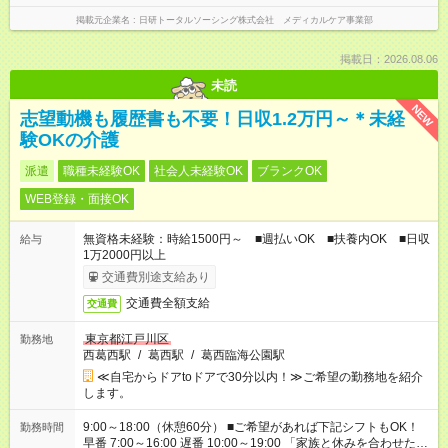
掲載元企業名
日研トータルソーシング株式会社 メディカルケア事業部
掲載日：2026.08.06
未読
NEW
志望動機も履歴書も不要！日収1.2万円～＊未経
験OKの介護
派遣
職種未経験OK
社会人未経験OK
ブランクOK
WEB登録・面接OK
無資格未経験：時給1500円～ ■週払いOK ■扶養内OK ■日収
給与
1万2000円以上
交通費別途支給あり
交通費全額支給
交通費
東京都江戸川区
勤務地
西葛西駅
/
葛西駅
/
葛西臨海公園駅
≪自宅からドアtoドアで30分以内！≫ご希望の勤務地を紹介
します。
9:00～18:00（休憩60分） ■ご希望があれば下記シフトもOK！
勤務時間
早番 7:00～16:00 遅番 10:00～19:00 「家族と休みを合わせた