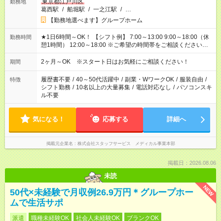
東京都江戸川区
勤務地
葛西駅
/
船堀駅
/
一之江駅
/
…
【勤務地選べます】グループホーム
★1日6時間～OK！ 【シフト例】 7:00～13:00 9:00～18:00（休
勤務時間
憩1時間） 12:00～18:00 ※ご希望の時間帯をご相談ください。
※日勤、夜勤のみ、変則的な勤務等も相談OK！
2ヶ月～OK ※スタート日はお気軽にご相談ください！
期間
履歴書不要
/
40～50代活躍中
/
副業・WワークOK
/
服装自由
/
特徴
シフト勤務
/
10名以上の大量募集
/
電話対応なし
/
パソコンスキ
ル不要
気になる！
応募する
詳細へ
掲載元企業名
株式会社スタッフサービス メディカル事業本部
掲載日：2026.08.06
未読
NEW
50代×未経験で月収例26.9万円＊グループホー
ムで生活サポ
派遣
職種未経験OK
社会人未経験OK
ブランクOK