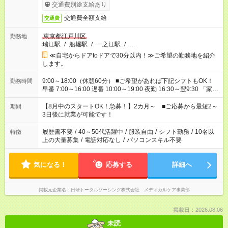
交通費別途支給あり
交通費全額支給
交通費
東京都江戸川区
勤務地
瑞江駅
/
船堀駅
/
一之江駅
/
…
≪自宅からドアtoドアで30分以内！≫ご希望の勤務地を紹介
します。
9:00～18:00（休憩60分） ■ご希望があれば下記シフトもOK！
勤務時間
早番 7:00～16:00 遅番 10:00～19:00 夜勤 16:30～翌9:30 「家族
と休みを合わせたい」 「余裕を持って夕飯の準備がしたい」
「できれば残業はしたくない」 など、ご希望を教えてください
【8月中のスタートOK！急募！】2カ月～ ■ご応募から最短2～
期間
ね。 ※Wワーク希望の方へ 今ご覧のお仕事で希望する勤務時間
3日後に就業が可能です！
と、もう1つのお仕事の勤務時間。 合計で週40時間を超える場
合は応募できません。
履歴書不要
/
40～50代活躍中
/
服装自由
/
シフト勤務
/
10名以
特徴
上の大量募集
/
電話対応なし
/
パソコンスキル不要
気になる！
応募する
詳細へ
掲載元企業名
日研トータルソーシング株式会社 メディカルケア事業部
掲載日：2026.08.06
未読