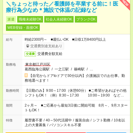
NEW
＼ちょっと待った／看護師を卒業する前に！医
療行為少なめ＊施設で体温の記録など
派遣
職種未経験OK
社会人未経験OK
ブランクOK
WEB登録・面接OK
時給2300円～ ■週払いOK ■日収1万8400円以上
給与
交通費別途支給あり
交通費全額支給
交通費
東京都江戸川区
勤務地
葛西臨海公園駅
/
一之江駅
/
篠崎駅
/
…
【自宅からドアtoドアで30分以内】介護施設でのお仕事。勤
務地選べます！
【日勤のみ】9:00～17:00（休憩60分） ■ご希望があればその他
勤務時間
シフトもOK！ （例）8:30～17:30 10:00～19:00 など
「家族とお休みを合わせたい」 「できれば残業はしたくない」
など、あなたのご希望に沿ったお仕事をご紹介します！ ※Wワ
2ヶ月～ ■ご応募から最短3日後に開始可能 8月～、9月スター
期間
ーク希望の方へ 今ご覧のお仕事で希望する勤務時間と、もう1つ
トもOK！
のお仕事の勤務時間。 合計で週40時間を超える場合は応募でき
ません
履歴書不要
/
40～50代活躍中
/
服装自由
/
シフト勤務
/
10名以
特徴
上の大量募集
/
パソコンスキル不要