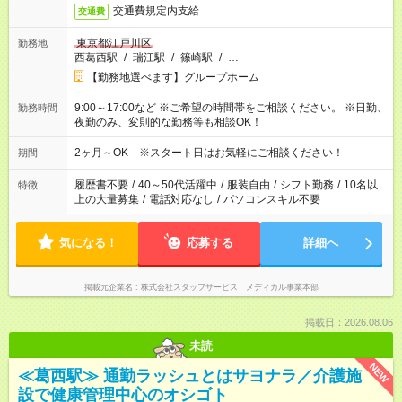
交通費規定内支給
交通費
東京都江戸川区
勤務地
西葛西駅
/
瑞江駅
/
篠崎駅
/
…
【勤務地選べます】グループホーム
9:00～17:00など ※ご希望の時間帯をご相談ください。 ※日勤、
勤務時間
夜勤のみ、変則的な勤務等も相談OK！
2ヶ月～OK ※スタート日はお気軽にご相談ください！
期間
履歴書不要
/
40～50代活躍中
/
服装自由
/
シフト勤務
/
10名以
特徴
上の大量募集
/
電話対応なし
/
パソコンスキル不要
気になる！
応募する
詳細へ
掲載元企業名
株式会社スタッフサービス メディカル事業本部
掲載日：2026.08.06
未読
NEW
≪葛西駅≫ 通勤ラッシュとはサヨナラ／介護施
設で健康管理中心のオシゴト