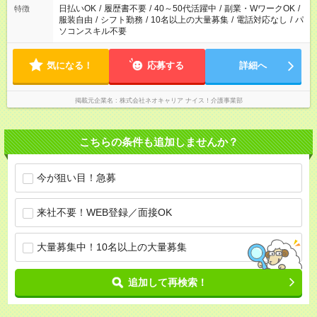
日払いOK
/
履歴書不要
/
40～50代活躍中
/
副業・WワークOK
/
特徴
服装自由
/
シフト勤務
/
10名以上の大量募集
/
電話対応なし
/
パ
ソコンスキル不要
気になる！
応募する
詳細へ
掲載元企業名
株式会社ネオキャリア ナイス！介護事業部
こちらの条件も追加しませんか？
今が狙い目！急募
来社不要！WEB登録／面接OK
大量募集中！10名以上の大量募集
追加して再検索！