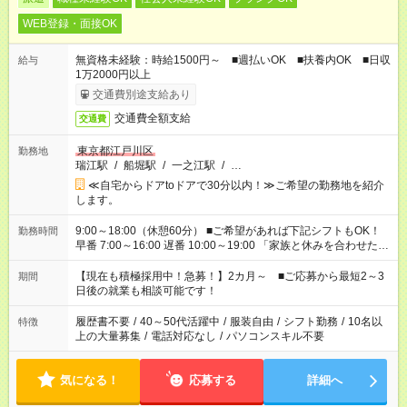
WEB登録・面接OK
無資格未経験：時給1500円～ ■週払いOK ■扶養内OK ■日収
給与
1万2000円以上
交通費別途支給あり
交通費全額支給
交通費
東京都江戸川区
勤務地
瑞江駅
/
船堀駅
/
一之江駅
/
…
≪自宅からドアtoドアで30分以内！≫ご希望の勤務地を紹介
します。
9:00～18:00（休憩60分） ■ご希望があれば下記シフトもOK！
勤務時間
早番 7:00～16:00 遅番 10:00～19:00 「家族と休みを合わせた
い」 「余裕を持って夕飯の準備がしたい」 「できれば残業はし
たくない」 など、ご希望を教えてくださいね。 ※Wワーク希望
【現在も積極採用中！急募！】2カ月～ ■ご応募から最短2～3
期間
の方へ 今ご覧のお仕事で希望する勤務時間と、もう1つのお仕事
日後の就業も相談可能です！
の勤務時間。 合計で週40時間を超える場合は応募できません。
履歴書不要
/
40～50代活躍中
/
服装自由
/
シフト勤務
/
10名以
特徴
上の大量募集
/
電話対応なし
/
パソコンスキル不要
気になる！
応募する
詳細へ