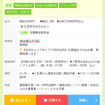
派遣
職種未経験OK
社会人未経験OK
ブランクOK
WEB登録・面接OK
時給2300円～ ■週払いOK ■日収1万8400円以上
給与
交通費別途支給あり
交通費全額支給
交通費
東京都江戸川区
勤務地
葛西駅
【自宅からドアtoドアで30分以内】介護施設でのお仕事。勤
務地選べます！
【日勤のみ】9:00～18:00（休憩60分） ■ご希望があればその他
勤務時間
シフトもOK！ （例）8:30～17:30 10:00～19:00 など
「家族とお休みを合わせたい」 「余裕を持って夕飯の準備がし
たい」 「できれば残業はしたくない」 など、ご希望があれば教
2ヶ月～ ■ご応募から最短3日後に開始可能 ■スタート日の相
期間
えてくださいね。 ※Wワーク希望の方へ 今ご覧のお仕事で希望
談OK
する勤務時間と、もう1つのお仕事の勤務時間。 合計で週40時
間を超える場合は応募できません
履歴書不要
/
40～50代活躍中
/
服装自由
/
シフト勤務
/
10名以
特徴
上の大量募集
/
パソコンスキル不要
気になる！
応募する
詳細へ