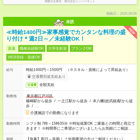
掲載元企業名
株式会社ニッソーネット
掲載日：2026.08.06
未読
NEW
≪時給1400円≫家事感覚でカンタンな料理の盛
り付け＊週2日～／未経験OK！
派遣
職種未経験OK
大学生歓迎
ブランクOK
WEB登録・面接OK
時給1400円～1500円 （※スキル・資格によって昇給あり）
給与
交通費別途支給あり
全額支給
交通費
東京都江戸川区
勤務地
篠崎駅から徒歩
/
一之江駅から徒歩
/
本八幡(総武線)駅から徒
歩
/
…
介護施設での勤務になります
シフト制 7時～15時35分 ※時短就業OK ご家族との時間と両立で
勤務時間
きます！ ※時間帯にご希望がございましたらお気軽にご相談く
ださい。
【急募】即日～長期！ ＊短期希望の方はご相談ください！
期間