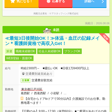
気になる！
応募する
詳細へ
掲載元企業名
ケアスタッフィング株式会社
掲載日：2026.08.06
未読
NEW
≪最短3日後開始OK！≫体温・血圧の記録メイ
ン＊看護師資格で高収入Get！
派遣
職種未経験OK
社会人未経験OK
ブランクOK
WEB登録・面接OK
時給2300円～ ■週払いOK ■日収1万8400円以上
給与
交通費別途支給あり
交通費全額支給
交通費
東京都江戸川区
勤務地
葛西駅
/
西葛西駅
/
小岩駅
/
…
【自宅からドアtoドアで30分以内】介護施設でのお仕事。勤
務地選べます！
【日勤のみ】9:00～17:00（休憩60分） ■ご希望があればその他
勤務時間