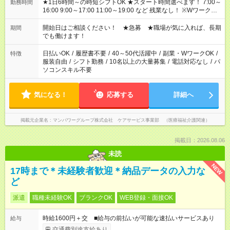
★1日6時間～の時短シフトOK ★スタート時間選べます！ 7:00～
勤務時間
16:00 9:00～17:00 11:00～19:00 など 残業なし！ ※Wワークの
場合、他のお仕事と合わせ週40時間超の就業はご案内できませ
ん ※法令に基づき、週20時間以上勤務は社会保険への加入対象
開始日はご相談ください！ ★急募 ★職場が気に入れば、長期
期間
となります ※労働者派遣法（日雇い派遣の原則禁止）により、
でも働けます！
短時間・短期間の就業はご案内が難しい場合があります
日払いOK
/
履歴書不要
/
40～50代活躍中
/
副業・WワークOK
/
特徴
服装自由
/
シフト勤務
/
10名以上の大量募集
/
電話対応なし
/
パ
ソコンスキル不要
気になる！
応募する
詳細へ
掲載元企業名
マンパワーグループ株式会社 ケアサービス事業部 （医療福祉介護関連）
掲載日：2026.08.06
未読
NEW
17時まで＊未経験者歓迎＊納品データの入力な
ど
派遣
職種未経験OK
ブランクOK
WEB登録・面接OK
時給1600円＋交 ■給与の前払いが可能な速払いサービスあり
給与
交通費別途支給あり