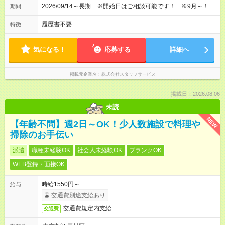
2026/09/14～長期 ※開始日はご相談可能です！ ※9月～！
期間
履歴書不要
特徴
気になる！
応募する
詳細へ
掲載元企業名
株式会社スタッフサービス
掲載日：2026.08.06
未読
NEW
【年齢不問】週2日～OK！少人数施設で料理や
掃除のお手伝い
派遣
職種未経験OK
社会人未経験OK
ブランクOK
WEB登録・面接OK
時給1550円～
給与
交通費別途支給あり
交通費規定内支給
交通費