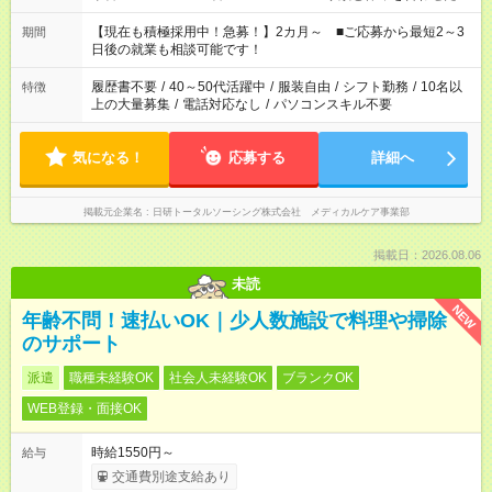
い」 「余裕を持って夕飯の準備がしたい」 「できれば残業はし
たくない」 など、ご希望を教えてくださいね。 ※Wワーク希望
【現在も積極採用中！急募！】2カ月～ ■ご応募から最短2～3
期間
の方へ 今ご覧のお仕事で希望する勤務時間と、もう1つのお仕事
日後の就業も相談可能です！
の勤務時間。 合計で週40時間を超える場合は応募できません。
履歴書不要
/
40～50代活躍中
/
服装自由
/
シフト勤務
/
10名以
特徴
上の大量募集
/
電話対応なし
/
パソコンスキル不要
気になる！
応募する
詳細へ
掲載元企業名
日研トータルソーシング株式会社 メディカルケア事業部
掲載日：2026.08.06
未読
NEW
年齢不問！速払いOK｜少人数施設で料理や掃除
のサポート
派遣
職種未経験OK
社会人未経験OK
ブランクOK
WEB登録・面接OK
時給1550円～
給与
交通費別途支給あり