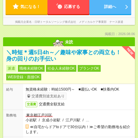
気になる！
応募する
詳細へ
掲載元企業名
日研トータルソーシング株式会社 メディカルケア事業部 ナース派遣
掲載日：2026.08.06
未読
NEW
＼時短＊週5日4h～／趣味や家事との両立も！
身の回りのお手伝い
派遣
職種未経験OK
社会人未経験OK
ブランクOK
WEB登録・面接OK
無資格未経験：時給1500円～ ■週払いOK ■扶養内OK
給与
交通費別途支給あり
交通費全額支給
交通費
東京都江戸川区
勤務地
小岩駅
/
京成小岩駅
/
江戸川駅
/
…
≪自宅からドアtoドアで30分以内！≫ご希望の勤務地を紹介
します。