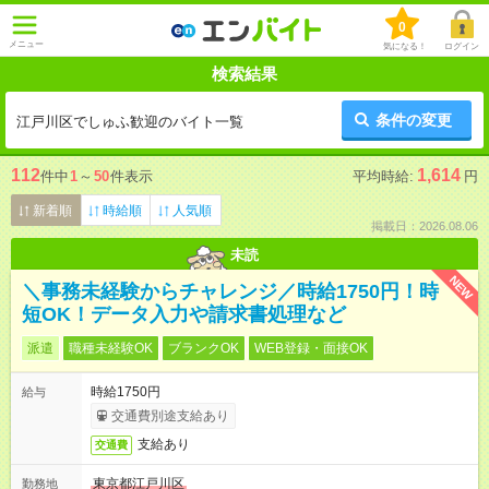
0
メニュー
気になる！
ログイン
検索結果
条件の変更
江戸川区でしゅふ歓迎のバイト一覧
112
1,614
件中
1
～
50
件表示
平均時給:
円
新着順
時給順
人気順
掲載日：2026.08.06
未読
NEW
＼事務未経験からチャレンジ／時給1750円！時
短OK！データ入力や請求書処理など
派遣
職種未経験OK
ブランクOK
WEB登録・面接OK
時給1750円
給与
交通費別途支給あり
支給あり
交通費
東京都江戸川区
勤務地