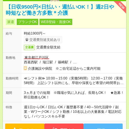
NEW
【日収9500円×日払い・週払いOK！】週2日や
時短など働き方多数＊介護
派遣
ブランクOK
WEB登録・面接OK
時給1900円～
給与
交通費別途支給あり
交通費全額支給
交通費
東京都江戸川区
勤務地
西葛西駅
/
瑞江駅
/
篠崎駅
/
…
介護施設や病院 ※ご自宅近辺からご案内可能
≪シフト例≫ 10:00～15:00（実働5時間） 12:00～17:00（実働
勤務時間
5時間） 上記シフト以外にも、早朝や深夜など希望の時間帯お聞
かせください！ 事前に担当からヒアリングもしますので、ご安
心ください！
3ヵ月までの短期 ※職場が気に入れば、長期もOK！ ★急募！
期間
即日勤務もOK！
週1日からOK
/
日払いOK
/
履歴書不要
/
40～50代活躍中
/
副
特徴
業・WワークOK
/
シフト勤務
/
10名以上の大量募集
/
電話対応
なし
/
パソコンスキル不要