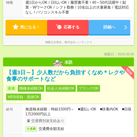
週1日からOK
/
日払いOK
/
履歴書不要
/
40～50代活躍中
/
副
特徴
業・WワークOK
/
シフト勤務
/
10名以上の大量募集
/
電話対応
なし
/
パソコンスキル不要
気になる！
応募する
詳細へ
掲載元企業名
株式会社ハンデックス
掲載日：2026.08.06
未読
NEW
【週3日～】少人数だから負担すくなめ＊レクや
食事のサポートなど
派遣
職種未経験OK
社会人未経験OK
ブランクOK
WEB登録・面接OK
無資格未経験：時給1500円～ ■週払いOK ■扶養内OK ■日収
給与
1万2000円以上
交通費別途支給あり
交通費全額支給
交通費