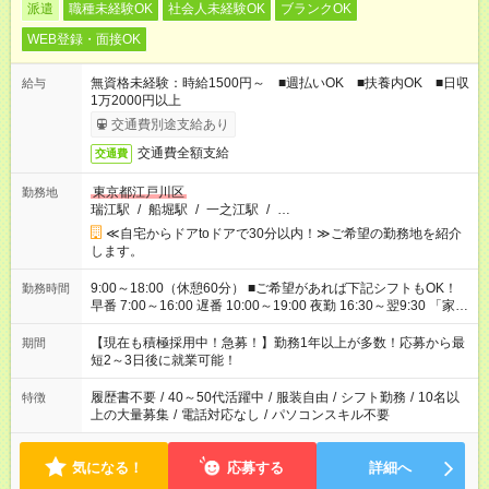
派遣
職種未経験OK
社会人未経験OK
ブランクOK
WEB登録・面接OK
無資格未経験：時給1500円～ ■週払いOK ■扶養内OK ■日収
給与
1万2000円以上
交通費別途支給あり
交通費全額支給
交通費
東京都江戸川区
勤務地
瑞江駅
/
船堀駅
/
一之江駅
/
…
≪自宅からドアtoドアで30分以内！≫ご希望の勤務地を紹介
します。
9:00～18:00（休憩60分） ■ご希望があれば下記シフトもOK！
勤務時間
早番 7:00～16:00 遅番 10:00～19:00 夜勤 16:30～翌9:30 「家族
と休みを合わせたい」 「余裕を持って夕飯の準備がしたい」
「できれば残業はしたくない」 など、ご希望を教えてください
【現在も積極採用中！急募！】勤務1年以上が多数！応募から最
期間
ね。 ※Wワーク希望の方へ 今ご覧のお仕事で希望する勤務時間
短2～3日後に就業可能！
と、もう1つのお仕事の勤務時間。 合計で週40時間を超える場
合は応募できません。
履歴書不要
/
40～50代活躍中
/
服装自由
/
シフト勤務
/
10名以
特徴
上の大量募集
/
電話対応なし
/
パソコンスキル不要
気になる！
応募する
詳細へ