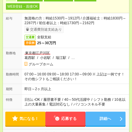
WEB登録・面接OK
無資格の方：時給1530円～1912円 / 介護福祉士：時給1830円～
給与
2287円 / 初任者以上：時給1730円～2162円
交通費別途支給あり
全額支給
交通費
25～30万円
月収例
東京都江戸川区
勤務地
葛西駅
/
小岩駅
/
瑞江駅
/
…
グループホーム
07:00～16:00 09:00～18:00 17:00～09:00 ※ 上記は一例です！
勤務時間
その他シフトもご相談ください！
即日～2ヶ月以上
期間
日払いOK
/
履歴書不要
/
40～50代活躍中
/
シフト勤務
/
10名以
特徴
上の大量募集
/
電話対応なし
/
パソコンスキル不要
気になる！
応募する
詳細へ