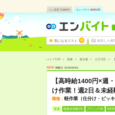
エン派遣
71454
件
エン バイト
82531
件
0
気になるリスト
保存した希
バイトTOP
関東
東京都
江戸川区
【
NEW
掲載日 :
2026
/
08
/
04
【高時給1400円×
け作業！週2日＆未経
軽作業（仕分け・ピッキ
職種：
派遣
職種未経験OK
ブランクOK
WEB