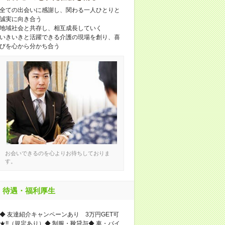
全ての出会いに感謝し、関わる一人ひとりと
誠実に向き合う
地域社会と共存し、相互成長していく
いきいきと活躍できる介護の現場を創り、喜
びを心から分かち合う
お会いできるのを心よりお待ちしておりま
す。
待遇・福利厚生
◆ 友達紹介キャンペーンあり 3万円GET可
★!!（規定あり）◆ 制服・靴貸与◆ 車・バイ