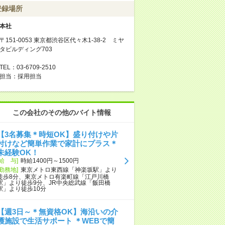
登録場所
本社
〒151-0053 東京都渋谷区代々木1-38-2 ミヤ
タビルディング703
TEL：03-6709-2510
担当：採用担当
この会社のその他のバイト情報
【3名募集＊時短OK】盛り付けや片
付けなど簡単作業で家計にプラス＊
未経験OK！
[給 与]
時給1400円～1500円
[勤務地]
東京メトロ東西線「神楽坂駅」より
徒歩8分、東京メトロ有楽町線「江戸川橋
駅」より徒歩9分、JR中央総武線「飯田橋
駅」より徒歩10分
【週3日～＊無資格OK】海沿いの介
護施設で生活サポート ＊WEBで簡