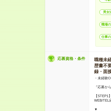
男女
職場の
仕事の
応募資格・条件
職種未経験
歴書不要 
録・面接
・未経験O
『応募か
【STEP1
WEB/TE
▼