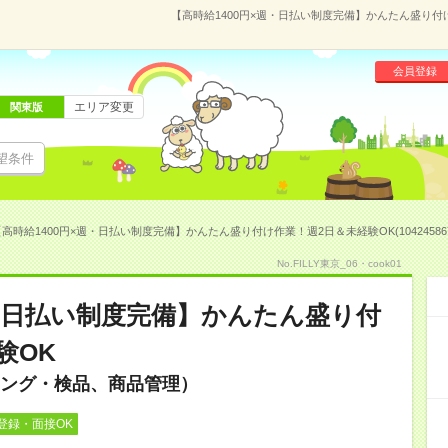
【高時給1400円×週・日払い制度完備】かんたん盛り付け
会員登録
エリア変更
関東版
望条件
高時給1400円×週・日払い制度完備】かんたん盛り付け作業！週2日＆未経験OK(10424586
No.FILLY東京_06・cook01
週・日払い制度完備】かんたん盛り付
験OK
ング・検品、商品管理）
登録・面接OK