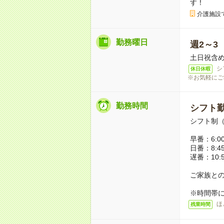
す！
介護施設
勤務曜日
週2～3
土日祝含
シ
休日休暇
※お気軽にご
勤務時間
シフト勤
シフト制（
早番：6:00
日番：8:45
遅番：10:5
ご家族と
※時間帯
ほ
残業時間