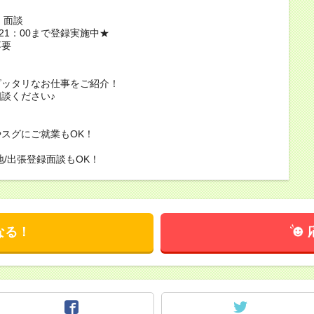
】
・面談
～21：00まで登録実施中★
不要
】
ピッタリなお仕事をご紹介！
談ください♪
】
スグにご就業もOK！
地/出張登録面談もOK！
なる！