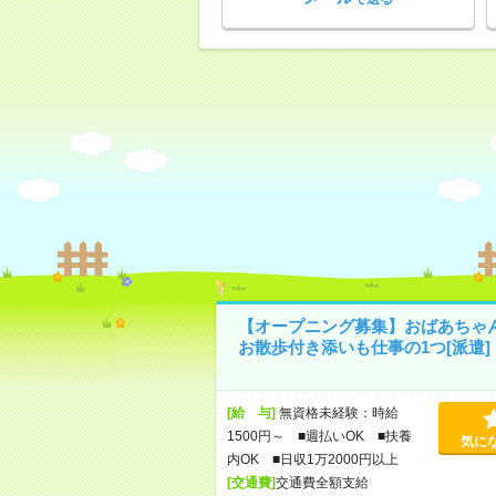
【オープニング募集】おばあちゃ
お散歩付き添いも仕事の1つ[派遣]
[給 与]
無資格未経験：時給
1500円～ ■週払いOK ■扶養
気に
内OK ■日収1万2000円以上
[交通費]
交通費全額支給