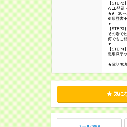
【STEP2
WEB登録
★9：30
※履歴書
▼
【STEP3
その場で
何でもご相
▼
【STEP4
職場見学や
★電話/現
気に
メール
で送る