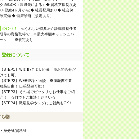
ク通勤OK（派遣先による）◆ 資格支援制度あ
り(勤続4ヶ月から)◆ 社員登用あり◆ 社会保
険完備 ◆ 健康診断（規定あり）
≪うれしい特典≫介護職員初任者
ポイント！
研修の資格取得で…⇒最大半額キャッシュバ
ック！ ※規定あり
登録について
【STEP1】ＷＥＢ/ＴＥＬ応募 ※お問合せだ
けでも可。
【STEP2】WEB登録・面談 ※履歴書不要
服装自由！ 出張登録可能！
【STEP3】その場でピッタリなお仕事をご紹
介！ ☆何でもご相談ください☆
【STEP4】職場見学やスグにご就業もOK！
持ち物
・身分証/資格証