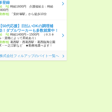
単登録
[給 与]
時給1600円 介護福祉士：時給
1800円
[勤務地]
「安針塚駅」から徒歩10分
【50代応援】日払いOKの調理補
助！ダブルワーカーも多数就業中！
[給 与]
時給1400円～1500円 （※スキ
ル・資格によって昇給あり）
[勤務地]
葛西駅・西葛西駅・葛西臨海公園
駅・一之江駅など ★勤務地選べます！
株式会社フィルアップのバイト一覧へ