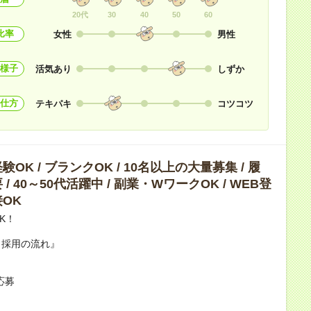
20代
30
40
50
60
比率
女性
男性
様子
活気あり
しずか
仕方
テキパキ
コツコツ
OK / ブランクOK / 10名以上の大量募集 / 履
/ 40～50代活躍中 / 副業・WワークOK / WEB登
OK
K！
ら採用の流れ』
】
L応募