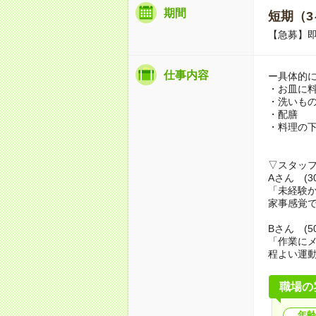
期間
短期（3
【急募】即
仕事内容
ー具体的
・お皿に料
・洗いも
・配膳
・料理の
▽スタッ
Aさん (3
「未経験
家事感覚
Bさん (5
「作業に
程よい運
職場の
年齢