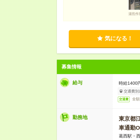
湯煎作
気になる！
募集情報
給与
時給140
交通費別
全額
交通費
勤務地
東京都
車通勤O
葛西駅・