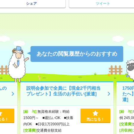
シェア
ツイート
あなたの閲覧履歴からのおすすめ
んの
説明会参加で全員に【現金2千円相当
17
プレゼント】生活のお手伝い[派遣]
たへ
遣]
[給 与]
無資格未経験：時給
[給 与]
1500円～ ■週払いOK ■扶養
例 245,
なる！
気になる！
内OK ■日収1万2000円以上
[交通費]
[交通費]
交通費全額支給
[月収例]