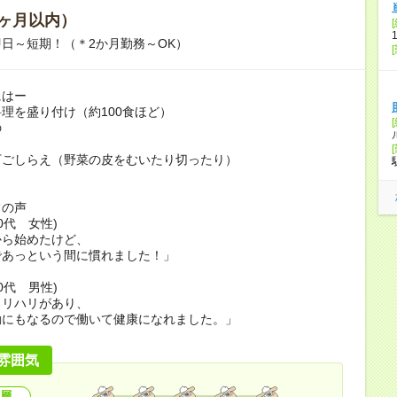
ヶ月以内）
日～短期！（＊2か月勤務～OK）
にはー
理を盛り付け（約100食ほど）
の
下ごしらえ（野菜の皮をむいたり切ったり）
フの声
0代 女性)
から始めたけど、
であっという間に慣れました！」
0代 男性)
メリハリがあり、
動にもなるので働いて健康になれました。」
雰囲気
層