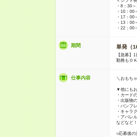
＜シフト
・8：30～
・10：00
・17：00
・13：00
・22：00
期間
単発（1
【急募】1
勤務もＯ
仕事内容
＼おもち
▼他にも
・カード
・出版物
・パンフ
・キャラ
・アパレ
などなど
○応募後の