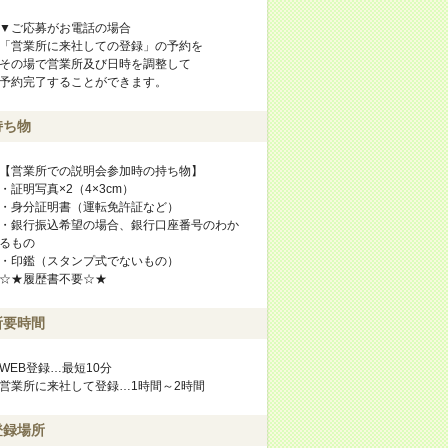
▼ご応募がお電話の場合
「営業所に来社しての登録」の予約を
その場で営業所及び日時を調整して
予約完了することができます。
持ち物
【営業所での説明会参加時の持ち物】
・証明写真×2（4×3cm）
・身分証明書（運転免許証など）
・銀行振込希望の場合、銀行口座番号のわか
るもの
・印鑑（スタンプ式でないもの）
☆★履歴書不要☆★
所要時間
WEB登録…最短10分
営業所に来社して登録…1時間～2時間
登録場所