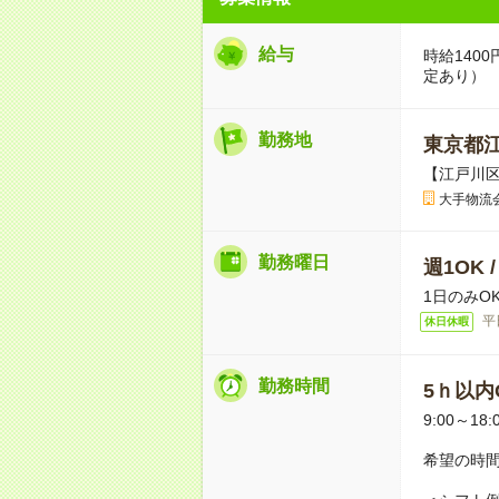
給与
時給140
定あり）
勤務地
東京都
【江戸川
大手物流
勤務曜日
週1OK 
1日のみO
平
休日休暇
勤務時間
5ｈ以内O
9:00～18:
希望の時