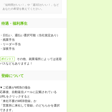
「短時間がいい！」や「週3日がいい！」など
あなたの希望を教えてください。
待遇・福利厚生
・日払い、週払い選択可能（当社規定あり）
・残業手当
・リーダー手当
・深夜手当
その他、就業場所によっては送迎
ポイント！
バスなどもありますよ！
登録について
▼ご応募がWEBの場合
応募後、自動返信メールに記載されている
URLをクリックすると
「来社不要のWEB登録」か
「営業所に来社して登録」のどちらかを選択
できます。