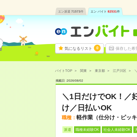
エン派遣
71573
件
エン バイト
82531
件
0
気になるリスト
保存した希
バイトTOP
関東
東京都
江戸川区
＼
掲載日 :
2026
/
08
/
02
＼1日だけでOK！／
け／日払いOK
軽作業（仕分け・ピッキ
職種：
派遣
職種未経験OK
社会人未経験OK