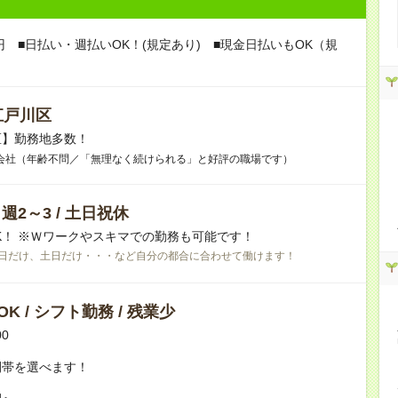
0円 ■日払い・週払いOK！(規定あり) ■現金日払いもOK（規
江戸川区
区】勤務地多数！
会社（年齢不問／「無理なく続けられる」と好評の職場です）
/ 週2～3 / 土日祝休
K！ ※Ｗワークやスキマでの勤務も可能です！
日だけ、土日だけ・・・など自分の都合に合わせて働けます！
K / シフト勤務 / 残業少
00
間帯を選べます！