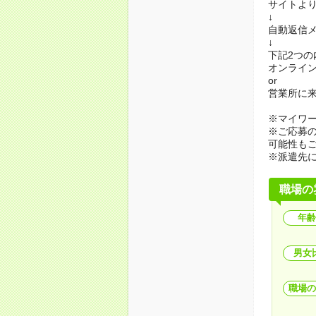
サイトよ
↓
自動返信メ
↓
下記2つ
オンライ
or
営業所に
※マイワ
※ご応募
可能性も
※派遣先
職場の
年齢
男女
職場の