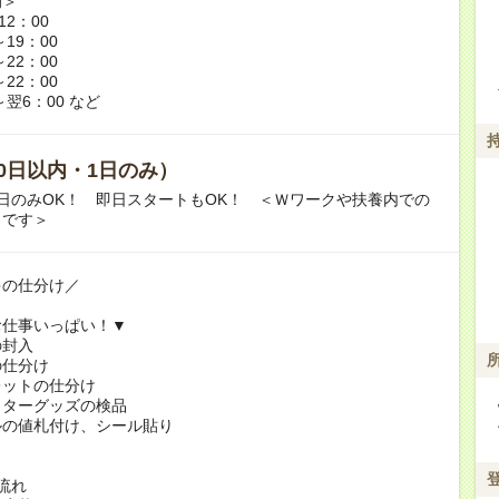
例＞
12：00
～19：00
～22：00
～22：00
～翌6：00 など
0日以内・1日のみ）
日のみOK！ 即日スタートもOK！ ＜Ｗワークや扶養内での
Ｋです＞
ゃの仕分け／
お仕事いっぱい！▼
の封入
の仕分け
レットの仕分け
クターグッズの検品
ルの値札付け、シール貼り
！
流れ