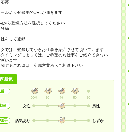
り応募
ールより登録用のURLが届きます
の内から登録方法を選択してください！
ン登録
来社をして登録
ークでは、登録してからお仕事を紹介させて頂いています
のタイミングによっては、ご希望のお仕事をご紹介できない
ございます
に関するご希望は、所属営業所へご相談下さい
雰囲気
層
20代
30
40
50
60
比率
女性
男性
様子
活気あり
しずか