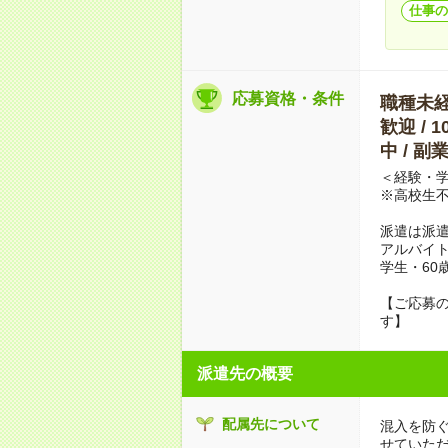
仕事の
応募資格・条件
職種未経験
歓迎 / 
中 / 
＜経験・学
※高校生
派遣は派
アルバイト
学生・60
【ご応募の
す】
派遣先の概要
配属先について
混入を防
せていた