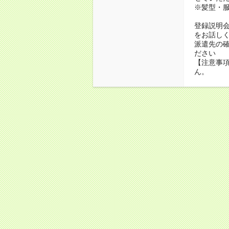
※髪型・
登録説明
をお話し
派遣先の
ださい
【注意事項
ん。