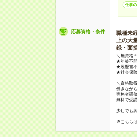
仕事の
応募資格・条件
職種未経験
上の大量募
録・面接
＼無資格＊
★年齢不問
★履歴書不
★社会保
＼資格取
働きながら
実務者研
無料で受
少しでも
※こちら