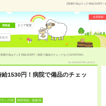
【医療行為はナシ】時給1530円！
会員登録
エリア変更
関東版
望条件
医療行為はナシ】時給1530円！病院で備品のチェックなど(107637634）
No.NISSOETRK-1BJ122
給1530円！病院で備品のチェッ
ブランクOK
WEB登録・面接OK