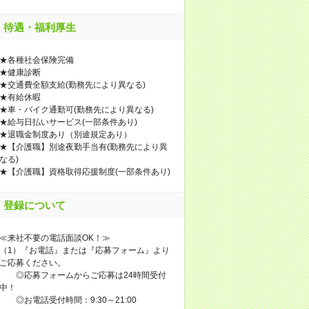
待遇・福利厚生
★各種社会保険完備
★健康診断
★交通費全額支給(勤務先により異なる)
★有給休暇
★車・バイク通勤可(勤務先により異なる)
★給与日払いサービス(一部条件あり)
★退職金制度あり（別途規定あり）
★【介護職】別途夜勤手当有(勤務先により異
なる)
★【介護職】資格取得応援制度(一部条件あり)
登録について
≪来社不要の電話面談OK！≫
（1）『お電話』または『応募フォーム』より
ご応募ください。
◎応募フォームからご応募は24時間受付
中！
◎お電話受付時間：9:30～21:00