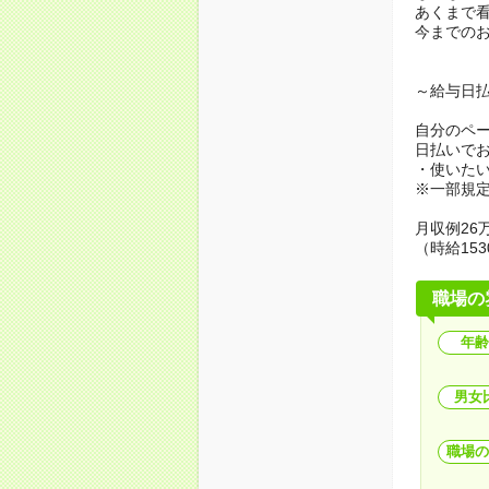
あくまで
今までの
～給与日
自分のペ
日払いで
・使いた
※一部規
月収例26万
（時給153
職場の
年齢
男女
職場の