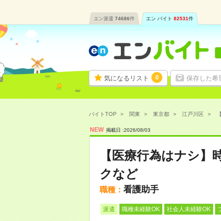
エン派遣
74686
件
エン バイト
82531
件
0
気になるリスト
保存した希
バイトTOP
関東
東京都
江戸川区
【
NEW
掲載日 :
2026
/
08
/
03
【医療行為はナシ】時
クなど
看護助手
職種：
派遣
職種未経験OK
社会人未経験OK