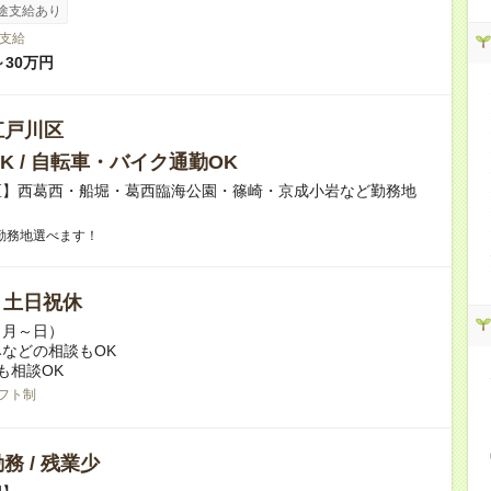
途支給あり
支給
～30万円
江戸川区
K / 自転車・バイク通勤OK
区】西葛西・船堀・葛西臨海公園・篠崎・京成小岩など勤務地
勤務地選べます！
/ 土日祝休
（月～日）
などの相談もOK
も相談OK
フト制
務 / 残業少