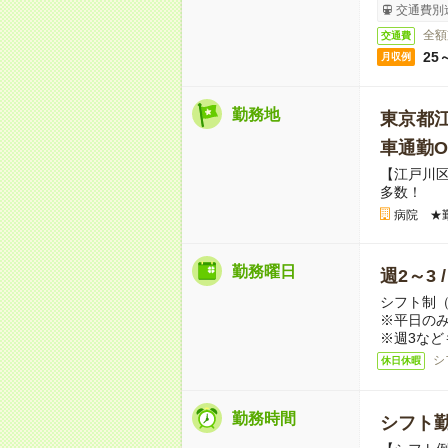
交通費別
全額
交通費
25
月収例
勤務地
東京都
車通勤O
【江戸川
多数！
病院 ★
勤務曜日
週2～3 
シフト制
※平日のみ
※週3など
シ
休日休暇
勤務時間
シフト勤