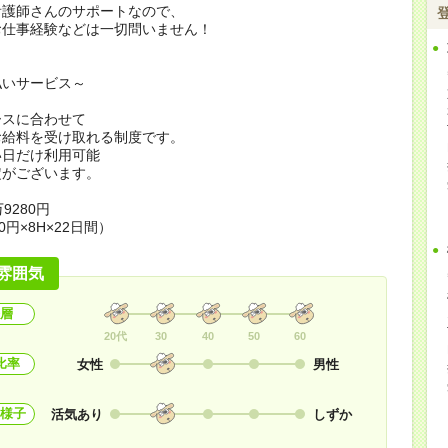
看護師さんのサポートなので、
お仕事経験などは一切問いません！
払いサービス～
ースに合わせて
お給料を受け取れる制度です。
い日だけ利用可能
定がございます。
9280円
0円×8H×22日間）
雰囲気
層
20代
30
40
50
60
比率
女性
男性
様子
活気あり
しずか