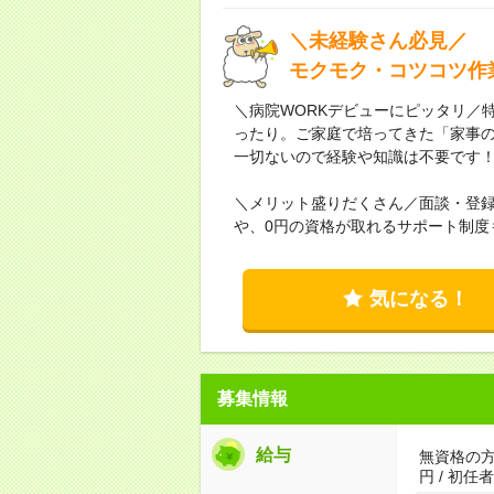
＼未経験さん必見／
モクモク・コツコツ作
＼病院WORKデビューにピッタリ／
ったり。ご家庭で培ってきた「家事
一切ないので経験や知識は不要です
＼メリット盛りだくさん／面談・登
や、0円の資格が取れるサポート制度
気になる！
募集情報
給与
無資格の方：
円 / 初任