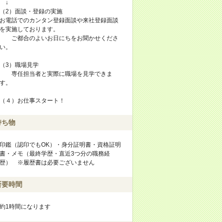
↓
（2）面談・登録の実施
お電話でのカンタン登録面談や来社登録面談
を実施しております。
ご都合のよいお日にちをお聞かせくださ
い。
（3）職場見学
専任担当者と実際に職場を見学できま
す。
（４）お仕事スタート！
持ち物
印鑑（認印でもOK）・身分証明書・資格証明
書・メモ（最終学歴・直近3つ分の職務経
歴） ※履歴書は必要ございません
所要時間
約1時間になります