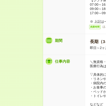
【シフト
07:00～16
09:00～18
17:00～09
※ 上記は
ほ
残業時間
期間
長期（3
即日～2ヶ
仕事内容
＼無資格・
医療行為
▽具体的
・リネン
・病院内
・お食事
・ベッド
・トイレ
などなど