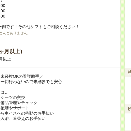
例】
:00
:00
:00
一例です！その他シフトもご相談ください！
とんどありません。
ヶ月以上）
月以上
未経験OKの看護助手／
は一切行わないので未経験でも安心！
には…
やシーツの交換
の備品管理やチェック
の配膳やサポート
から車イスへの移動のお手伝い
や入浴、着替えのお手伝い