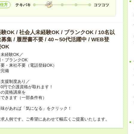
仕方
テキパキ
コツコツ
OK / 社会人未経験OK / ブランクOK / 10名以
集 / 履歴書不要 / 40～50代活躍中 / WEB登
OK
未経験OK／
・ブランクOK
要・来社不要（電話登録OK）
険完備
得支援制度あり／
0円で介護資格が取れます！
修の資格講座を
講できます（一部条件有）
興味があれば「気になる」をクリック！
は求人例です。ご希望にあわせて幅広くご提案いたします。