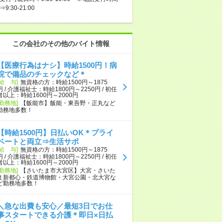
⇒9:30-21:00
この会社のその他のバイト情報
【医療行為はナシ】時給1500円！病
院で備品のチェックなど＊
[給 与]
無資格の方：時給1500円～1875
円 / 介護福祉士：時給1800円～2250円 / 初任
者以上：時給1600円～2000円
[勤務地]
【飯能市】飯能・東吾野・正丸など
勤務地多数！
【時給1500円】日払いOK＊プライ
ベートと両立⇒生活サポ
[給 与]
無資格の方：時給1500円～1875
円 / 介護福祉士：時給1800円～2250円 / 初任
者以上：時給1600円～2000円
[勤務地]
【さいたま市大宮区】大宮・さいた
ま新都心・鉄道博物館・大宮公園・北大宮な
ど勤務地多数！
＼急な出費も安心／最短3日でお仕
事スタートできる介護＊即日×日払