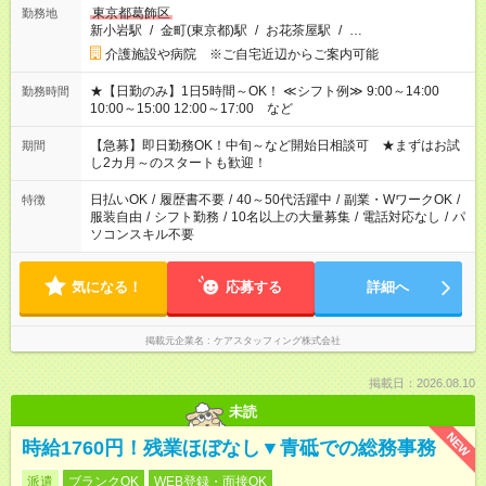
東京都葛飾区
勤務地
新小岩駅
/
金町(東京都)駅
/
お花茶屋駅
/
…
介護施設や病院 ※ご自宅近辺からご案内可能
★【日勤のみ】1日5時間～OK！ ≪シフト例≫ 9:00～14:00
勤務時間
10:00～15:00 12:00～17:00 など
【急募】即日勤務OK！中旬～など開始日相談可 ★まずはお試
期間
し2カ月～のスタートも歓迎！
日払いOK
/
履歴書不要
/
40～50代活躍中
/
副業・WワークOK
/
特徴
服装自由
/
シフト勤務
/
10名以上の大量募集
/
電話対応なし
/
パ
ソコンスキル不要
気になる！
応募する
詳細へ
掲載元企業名
ケアスタッフィング株式会社
掲載日：2026.08.10
未読
NEW
時給1760円！残業ほぼなし▼青砥での総務事務
派遣
ブランクOK
WEB登録・面接OK