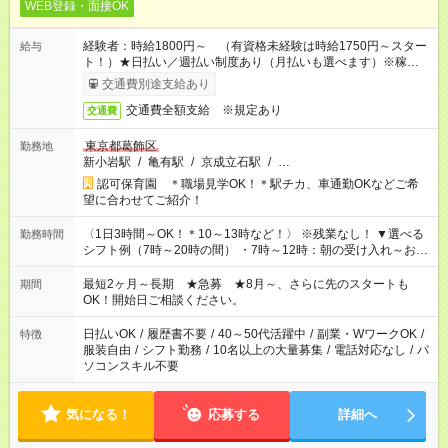
WEB登録・面接OK
経験者：時給1800円～ （有資格未経験は時給1750円～スター
給与
ト！）★日払い／週払い制度あり（月払いも選べます）※稼働開
始時は手続き完了次第のお支払いとなります★フルタイムできる
交通費別途支給あり
方は100円アップ！
交通費全額支給 ※規定あり
交通費
東京都葛飾区
勤務地
新小岩駅
/
亀有駅
/
京成立石駅
/
…
認可保育園 ＊職場見学OK！＊駅チカ、車通勤OKなどご希
望に合わせてご紹介！
〈1日3時間～OK！＊10～13時など！〉 ※残業なし！ ▼選べる
勤務時間
シフト例（7時～20時の間） ・7時～12時：朝の受け入れ～お昼
の準備 ・10時～13時：園児の見守り～お昼の補助 ・9時～16
時：帰りの会まで！子供の成長を見守る ・15時～20時：夜のお
最短2ヶ月～長期 ★急募 ★8月～、さらに先のスタートも
期間
迎えサポート
OK！開始日ご相談ください。
日払いOK
/
履歴書不要
/
40～50代活躍中
/
副業・WワークOK
/
特徴
服装自由
/
シフト勤務
/
10名以上の大量募集
/
電話対応なし
/
パ
ソコンスキル不要
気になる！
応募する
詳細へ