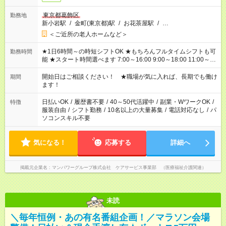
東京都葛飾区
勤務地
新小岩駅
/
金町(東京都)駅
/
お花茶屋駅
/
…
＜ご近所の老人ホームなど＞
★1日6時間～の時短シフトOK ★もちろんフルタイムシフトも可
勤務時間
能 ★スタート時間選べます 7:00～16:00 9:00～18:00 11:00～
20:00 など 残業なし！ ※Wワークの場合、他のお仕事と合わせ
週40時間超の就業はご案内できません ※法令に基づき、週20時
開始日はご相談ください！ ★職場が気に入れば、長期でも働け
期間
間以上勤務は社会保険への加入対象となります ※労働者派遣法
ます！
（日雇い派遣の原則禁止）により、短時間・短期間の就業はご
案内が難しい場合があります
日払いOK
/
履歴書不要
/
40～50代活躍中
/
副業・WワークOK
/
特徴
服装自由
/
シフト勤務
/
10名以上の大量募集
/
電話対応なし
/
パ
ソコンスキル不要
気になる！
応募する
詳細へ
掲載元企業名
マンパワーグループ株式会社 ケアサービス事業部 （医療福祉介護関連）
未読
＼毎年恒例・あの有名番組企画！／マラソン会場