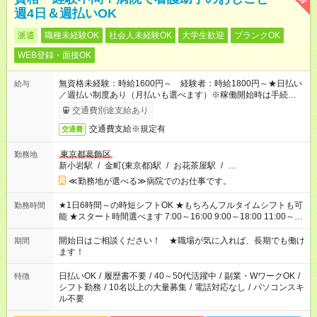
週4日＆週払いOK
派遣
職種未経験OK
社会人未経験OK
大学生歓迎
ブランクOK
WEB登録・面接OK
無資格未経験：時給1600円～ 経験者：時給1800円～★日払い
給与
／週払い制度あり（月払いも選べます）※稼働開始時は手続き完
了次第のお支払いとなります。
交通費別途支給あり
交通費支給※規定有
交通費
東京都葛飾区
勤務地
新小岩駅
/
金町(東京都)駅
/
お花茶屋駅
/
…
≪勤務地が選べる≫病院でのお仕事です。
★1日6時間～の時短シフトOK ★もちろんフルタイムシフトも可
勤務時間
能 ★スタート時間選べます 7:00～16:00 9:00～18:00 11:00～
20:00 など 残業なし！ ※Wワークの場合、他のお仕事と合わせ
週40時間超の就業はご案内できません ※法令に基づき、週20時
開始日はご相談ください！ ★職場が気に入れば、長期でも働け
期間
間以上勤務は社会保険への加入対象となります ※労働者派遣法
ます！
（日雇い派遣の原則禁止）により、短時間・短期間の就業はご
案内が難しい場合があります
日払いOK
/
履歴書不要
/
40～50代活躍中
/
副業・WワークOK
/
特徴
シフト勤務
/
10名以上の大量募集
/
電話対応なし
/
パソコンスキ
ル不要