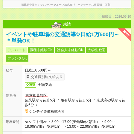
掲載元企業名
マンパワーグループ株式会社 ケアサービス事業部（保育）
掲載日：2026.08.10
未読
NEW
イベントや駐車場の交通誘導✨日給1万500円～
＊単発OK！
アルバイト
職種未経験OK
社会人未経験OK
大学生歓迎
ブランクOK
日給1万500円～
給与
交通費別途支給あり
全額支給
交通費
東京都葛飾区
勤務地
柴又駅から徒歩5分
/
亀有駅から徒歩5分
/
京成高砂駅から徒
歩5分
/
…
シンテイ警備株式会社
≪シフト例≫ ・8:00～17:00(実働8h/休憩1h） ・9:00～
勤務時間
18:00(実働8h/休憩1h） ・13:00～22:00(実働8h/休憩1h）