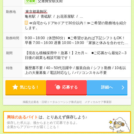
交通費全額支給
交通費
東京都葛飾区
勤務地
亀有駅
/
青砥駅
/
お花茶屋駅
/
…
≪自宅からドアtoドアで30分以内！≫ご希望の勤務地を紹介
します。
9:00～18:00（休憩60分） ■ご希望があれば下記シフトもOK！
勤務時間
早番 7:00～16:00 遅番 10:00～19:00 「家族と休みを合わせた
い」 「余裕を持って夕飯の準備がしたい」 「できれば残業はし
たくない」 など、ご希望を教えてくださいね。 ※Wワーク希望
【現在も積極採用中！急募！】2カ月～ ■ご応募から最短2～3
期間
の方へ 今ご覧のお仕事で希望する勤務時間と、もう1つのお仕事
日後の就業も相談可能です！
の勤務時間。 合計で週40時間を超える場合は応募できません。
履歴書不要
/
40～50代活躍中
/
服装自由
/
シフト勤務
/
10名以
特徴
上の大量募集
/
電話対応なし
/
パソコンスキル不要
気になる！
応募する
詳細へ
掲載元企業名
日研トータルソーシング株式会社 メディカルケア事業部
興味のあるバイト
は、とりあえず保存しよう♪
保存した求人は、後からまとめて応募できるよ。
企業からアプローチが届くことも！