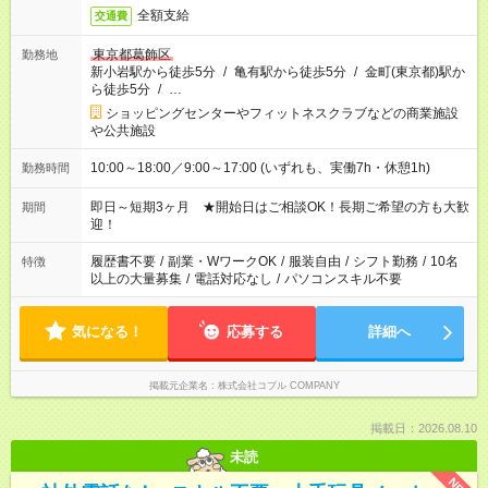
全額支給
交通費
東京都葛飾区
勤務地
新小岩駅から徒歩5分
/
亀有駅から徒歩5分
/
金町(東京都)駅か
ら徒歩5分
/
…
ショッピングセンターやフィットネスクラブなどの商業施設
や公共施設
10:00～18:00／9:00～17:00 (いずれも、実働7h・休憩1h)
勤務時間
即日～短期3ヶ月 ★開始日はご相談OK！長期ご希望の方も大歓
期間
迎！
履歴書不要
/
副業・WワークOK
/
服装自由
/
シフト勤務
/
10名
特徴
以上の大量募集
/
電話対応なし
/
パソコンスキル不要
気になる！
応募する
詳細へ
掲載元企業名
株式会社コブル COMPANY
掲載日：2026.08.10
未読