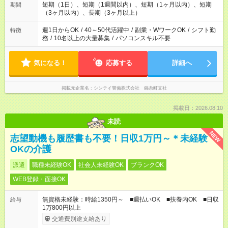
短期（1日）、短期（1週間以内）、短期（1ヶ月以内）、短期
期間
（3ヶ月以内）、長期（3ヶ月以上）
週1日からOK
/
40～50代活躍中
/
副業・WワークOK
/
シフト勤
特徴
務
/
10名以上の大量募集
/
パソコンスキル不要
気になる！
応募する
詳細へ
掲載元企業名
シンテイ警備株式会社 錦糸町支社
掲載日：2026.08.10
未読
NEW
志望動機も履歴書も不要！日収1万円～＊未経験
OKの介護
派遣
職種未経験OK
社会人未経験OK
ブランクOK
WEB登録・面接OK
無資格未経験：時給1350円～ ■週払いOK ■扶養内OK ■日収
給与
1万800円以上
交通費別途支給あり