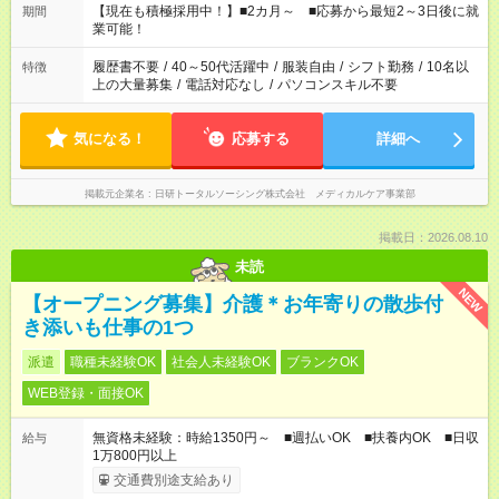
たくない」 など、ご希望を教えてくださいね。 ※Wワーク希望
【現在も積極採用中！】■2カ月～ ■応募から最短2～3日後に就
期間
の方へ 複数就業の場合は、合計40時間以内。
業可能！
履歴書不要
/
40～50代活躍中
/
服装自由
/
シフト勤務
/
10名以
特徴
上の大量募集
/
電話対応なし
/
パソコンスキル不要
気になる！
応募する
詳細へ
掲載元企業名
日研トータルソーシング株式会社 メディカルケア事業部
掲載日：2026.08.10
未読
NEW
【オープニング募集】介護＊お年寄りの散歩付
き添いも仕事の1つ
派遣
職種未経験OK
社会人未経験OK
ブランクOK
WEB登録・面接OK
無資格未経験：時給1350円～ ■週払いOK ■扶養内OK ■日収
給与
1万800円以上
交通費別途支給あり