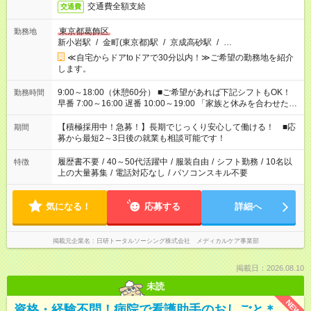
交通費全額支給
交通費
東京都葛飾区
勤務地
新小岩駅
/
金町(東京都)駅
/
京成高砂駅
/
…
≪自宅からドアtoドアで30分以内！≫ご希望の勤務地を紹介
します。
9:00～18:00（休憩60分） ■ご希望があれば下記シフトもOK！
勤務時間
早番 7:00～16:00 遅番 10:00～19:00 「家族と休みを合わせた
い」 「余裕を持って夕飯の準備がしたい」 「できれば残業はし
たくない」 など、ご希望を教えてくださいね。 ※Wワーク希望
【積極採用中！急募！】長期でじっくり安心して働ける！ ■応
期間
の方へ 今ご覧のお仕事で希望する勤務時間と、もう1つのお仕事
募から最短2～3日後の就業も相談可能です！
の勤務時間。 合計で週40時間を超える場合は応募できません。
履歴書不要
/
40～50代活躍中
/
服装自由
/
シフト勤務
/
10名以
特徴
上の大量募集
/
電話対応なし
/
パソコンスキル不要
気になる！
応募する
詳細へ
掲載元企業名
日研トータルソーシング株式会社 メディカルケア事業部
掲載日：2026.08.10
未読
NEW
資格・経験不問！病院で看護助手のおしごと＊