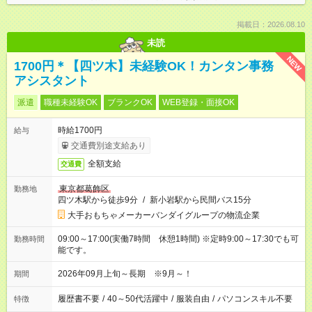
掲載日：2026.08.10
未読
NEW
1700円＊【四ツ木】未経験OK！カンタン事務
アシスタント
派遣
職種未経験OK
ブランクOK
WEB登録・面接OK
時給1700円
給与
交通費別途支給あり
全額支給
交通費
東京都葛飾区
勤務地
四ツ木駅から徒歩9分
/
新小岩駅から民間バス15分
大手おもちゃメーカーバンダイグループの物流企業
09:00～17:00(実働7時間 休憩1時間) ※定時9:00～17:30でも可
勤務時間
能です。
2026年09月上旬～長期 ※9月～！
期間
履歴書不要
/
40～50代活躍中
/
服装自由
/
パソコンスキル不要
特徴