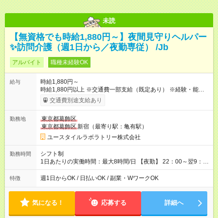
未読
【無資格でも時給1,880円～】夜間見守りヘルパー
✨訪問介護（週1日から／夜勤専従） /Jb
アルバイト
職種未経験OK
時給1,880円～
給与
時給1,880円以上 ※交通費一部支給（既定あり） ※経験・能力を
考慮して決定します 【収入例】 週1回勤務の場合：1,880円×8時
交通費別途支給あり
間×4回=6万0,160円 週3回勤務の場合：1,880円×8時間×12回
=18万0,480円 【試用期間】試用期間あり 試用期間の長さ：2ヶ
東京都葛飾区
勤務地
月 ※ 雇用形態と給与に、本採用時と異なる部分があります。 雇
東京都葛飾区
新宿（最寄り駅：亀有駅）
用形態：本採用時と同じです。 給与：時給 1,660円以上
ユースタイルラボラトリー株式会社
シフト制
勤務時間
1日あたりの実働時間：最大8時間/日 【夜勤】 22：00～翌9：
00 ※週1日～OK ／ 夜勤専従 ＊＊ 勤務時間例 ＊＊ ■22時か
ら翌7時 ■23時から翌8時 ■24時から翌9時 など ※上記の時間
週1日からOK / 日払いOK / 副業・WワークOK
特徴
内で8時間勤務（休憩1時間）ご利用者様により、時間は異なり
ます。 ※曜日固定（毎週同じ曜日での勤務となります）
気になる！
応募する
詳細へ