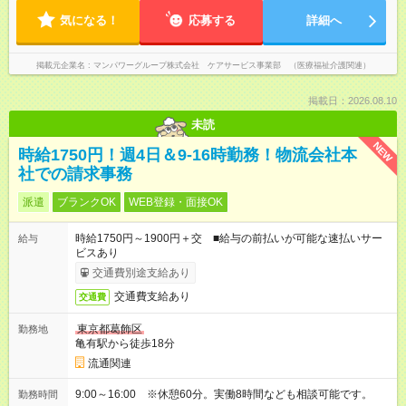
気になる！
応募する
詳細へ
掲載元企業名
マンパワーグループ株式会社 ケアサービス事業部 （医療福祉介護関連）
掲載日：2026.08.10
未読
NEW
時給1750円！週4日＆9-16時勤務！物流会社本
社での請求事務
派遣
ブランクOK
WEB登録・面接OK
時給1750円～1900円＋交 ■給与の前払いが可能な速払いサー
給与
ビスあり
交通費別途支給あり
交通費支給あり
交通費
東京都葛飾区
勤務地
亀有駅から徒歩18分
流通関連
9:00～16:00 ※休憩60分。実働8時間なども相談可能です。
勤務時間