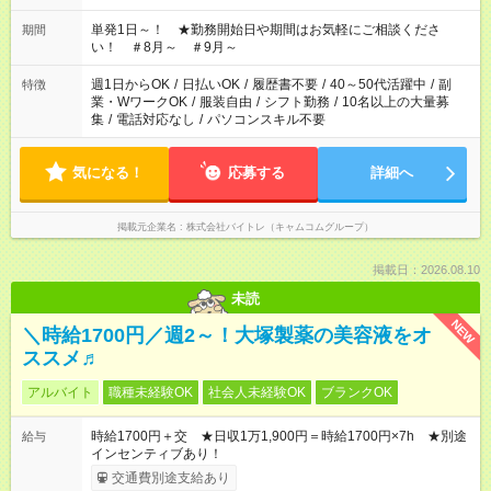
お気軽にご相談ください！
単発1日～！ ★勤務開始日や期間はお気軽にご相談くださ
期間
い！ ＃8月～ ＃9月～
週1日からOK
/
日払いOK
/
履歴書不要
/
40～50代活躍中
/
副
特徴
業・WワークOK
/
服装自由
/
シフト勤務
/
10名以上の大量募
集
/
電話対応なし
/
パソコンスキル不要
気になる！
応募する
詳細へ
掲載元企業名
株式会社バイトレ（キャムコムグループ）
掲載日：2026.08.10
未読
NEW
＼時給1700円／週2～！大塚製薬の美容液をオ
ススメ♬
アルバイト
職種未経験OK
社会人未経験OK
ブランクOK
時給1700円＋交 ★日収1万1,900円＝時給1700円×7h ★別途
給与
インセンティブあり！
交通費別途支給あり