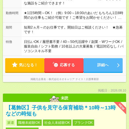
な施設をご紹介できます！
★1日5時間～OK！ （例）9:00～18:00のあいだ もちろん1日8時
勤務時間
間のお仕事もご紹介可能です！ご希望をお聞かせください！ ★
家庭の都合でお休みが必要な場合も遠慮なくご相談ください。
※週最低15時間以上の勤務が必要です
短期2ヵ月～のお仕事です。開始日はご相談ください！ ★急募
期間
です！
日払いOK
/
履歴書不要
/
40～50代活躍中
/
副業・WワークOK
/
特徴
服装自由
/
シフト勤務
/
10名以上の大量募集
/
電話対応なし
/
パ
ソコンスキル不要
気になる！
応募する
詳細へ
掲載元企業名
株式会社ネオキャリア ナイス！介護事業部
掲載日：2026.08.10
未読
NEW
【葛飾区】子供を見守る保育補助＊10時～13時
などの時短も
派遣
職種未経験OK
社会人未経験OK
ブランクOK