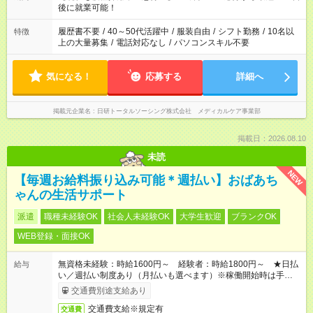
ね。 ※Wワーク希望の方へ 今ご覧のお仕事で希望する勤務時間
後に就業可能！
と、もう1つのお仕事の勤務時間。 合計で週40時間を超える場
合は応募できません。
履歴書不要
/
40～50代活躍中
/
服装自由
/
シフト勤務
/
10名以
特徴
上の大量募集
/
電話対応なし
/
パソコンスキル不要
気になる！
応募する
詳細へ
掲載元企業名
日研トータルソーシング株式会社 メディカルケア事業部
掲載日：2026.08.10
未読
NEW
【毎週お給料振り込み可能＊週払い】おばあち
ゃんの生活サポート
派遣
職種未経験OK
社会人未経験OK
大学生歓迎
ブランクOK
WEB登録・面接OK
無資格未経験：時給1600円～ 経験者：時給1800円～ ★日払
給与
い／週払い制度あり（月払いも選べます）※稼働開始時は手続き
完了次第のお支払いとなります。
交通費別途支給あり
交通費支給※規定有
交通費