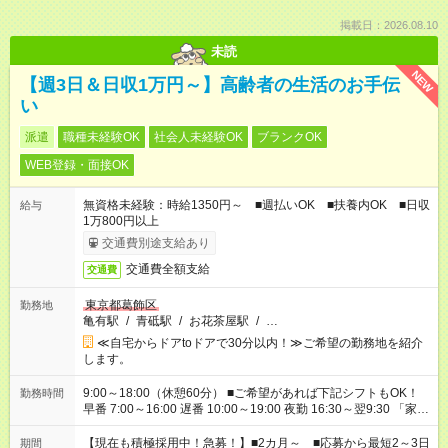
掲載日：2026.08.10
未読
NEW
【週3日＆日収1万円～】高齢者の生活のお手伝
い
派遣
職種未経験OK
社会人未経験OK
ブランクOK
WEB登録・面接OK
無資格未経験：時給1350円～ ■週払いOK ■扶養内OK ■日収
給与
1万800円以上
交通費別途支給あり
交通費全額支給
交通費
東京都葛飾区
勤務地
亀有駅
/
青砥駅
/
お花茶屋駅
/
…
≪自宅からドアtoドアで30分以内！≫ご希望の勤務地を紹介
します。
9:00～18:00（休憩60分） ■ご希望があれば下記シフトもOK！
勤務時間
早番 7:00～16:00 遅番 10:00～19:00 夜勤 16:30～翌9:30 「家族
と休みを合わせたい」 「余裕を持って夕飯の準備がしたい」
「できれば残業はしたくない」 など、ご希望を教えてください
【現在も積極採用中！急募！】■2カ月～ ■応募から最短2～3日
期間