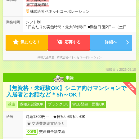
東京都葛飾区
株式会社ベネッセコーポレーション
シフト制
勤務時間
1日あたりの実働時間：最大8時間/日 ■勤務日 週2日～（土日祝
休み） ■勤務時間 学校滞在：8:30※～17:30の間の連続した8時
間（うち休憩１時間）＋自宅での報告書作成1時間 実働8時間/日
気になる！
※勤務時間が8:30～の場合、朝8時半から学校で就業できること
応募する
詳細へ
が必要
掲載元企業名
株式会社ベネッセコーポレーション
掲載日：2026.08.10
未読
NEW
【無資格・未経験OK】シニア向けマンションで
入居者とお話など＊5h～OK！
派遣
職種未経験OK
ブランクOK
WEB登録・面接OK
時給1800円～ ★日払い/週払いOK
給与
交通費別途支給あり
交通費全額支給
交通費