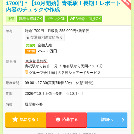
NEW
1700円＊【10月開始】青砥駅！長期！レポート
内容のチェックや作成
派遣
職種未経験OK
ブランクOK
WEB登録・面接OK
時給1700円 月収例 255,000円+残業代
給与
交通費別途支給あり
全額支給
交通費
25～30万円
月収例
東京都葛飾区
勤務地
青砥駅から徒歩11分
/
亀有駅から民間バス10分
グループ会社向けの各種シェアードサービス
09:00～17:30(実働7時間30分 休憩1時間)
勤務時間
2026年10月上旬～長期 ※10月～！
期間
履歴書不要
特徴
気になる！
応募する
詳細へ