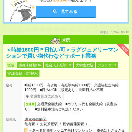
見てみる
掲載日：2026.08.10
未読
NEW
＜時給1600円＊日払い可＞ラグジュアリーマン
ションで買い物代行などサポート業務
派遣
職種未経験OK
社会人未経験OK
大学生歓迎
ブランクOK
WEB登録・面接OK
時給1600円 有資格・有経験時給1800円 介護福祉士時給
給与
1900円 ■日払いOK（規定あり）※即日払い不可
交通費別途支給あり
交通費全額支給 ■ガソリン代も全額支給（規定あ
交通費
り） ■無料駐車場もご相談ください
東京都葛飾区
勤務地
亀有駅
/
お花茶屋駅
/
堀切菖蒲園駅
/
…
＜選べる勤務地＞シニア向けマンション ※他にもさまざま