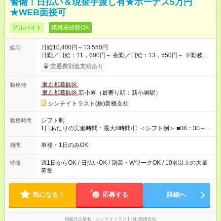
警備！日払い＆現金手渡し有★ボーナス5万円
★WEB面接可
アルバイト
職種未経験OK
日給10,400円～13,550円
給与
日勤／日給：11，600円～ 夜勤／日給：13，550円～ ※勤務数
が週2日以下の場合 日勤／日給：10，400円 夜勤／日給：12，
交通費別途支給あり
350円 ■交通費別途全額支給 ※規定あり ■支払方法：日払い └日
給のうち7，000円を現金先払い ※稼働分 ※週払い・月払いOK
東京都葛飾区
勤務地
⇒希望をお聞かせください♪ ■各種資格手当あり ■残業手当あり ■
東京都葛飾区
新小岩（最寄り駅：新小岩駅）
日給保障あり └早く終わっても”全額”支給！ ----- ≪ 法定研修
≫ 研修時の給与： 日給10，000円×3日間（24時間） ＝研修費
シンテイトラスト(株)新橋支社
として合計30，000円支給 ＋交通費全額支給 ※規定あり 【試用
期間】試用期間なし
シフト制
勤務時間
1日あたりの実働時間：最大8時間/日 ＜シフト例＞ ■08：30～
17：30 ■20：00～翌5：00 など！ 上記時間内で、 実働8時
間・休憩1時間／日
単発・1日のみOK
期間
週1日からOK / 日払いOK / 副業・WワークOK / 10名以上の大量
特徴
募集
気になる！
応募する
詳細へ
掲載元企業名
シンテイトラスト(株)新橋支社