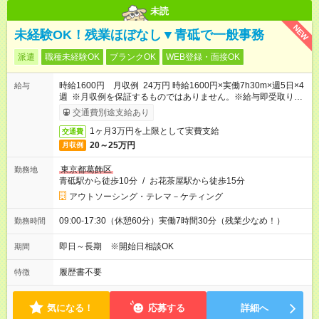
未読
NEW
未経験OK！残業ほぼなし▼青砥で一般事務
派遣
職種未経験OK
ブランクOK
WEB登録・面接OK
時給1600円 月収例 24万円 時給1600円×実働7h30m×週5日×4
給与
週 ※月収例を保証するものではありません。※給与即受取りサ
ービス利用可（利用条件有）
交通費別途支給あり
1ヶ月3万円を上限として実費支給
交通費
20～25万円
月収例
東京都葛飾区
勤務地
青砥駅から徒歩10分
/
お花茶屋駅から徒歩15分
アウトソーシング・テレマ－ケティング
09:00-17:30（休憩60分）実働7時間30分（残業少なめ！）
勤務時間
即日～長期 ※開始日相談OK
期間
履歴書不要
特徴
気になる！
応募する
詳細へ