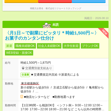
掲載元企業名
株式会社リクルートスタッフィング
掲載日：2026.08.10
未読
NEW
〈月1日～で副業にピッタリ＊時給1,500円～〉
お菓子のカンタン仕分け
派遣
職種未経験OK
社会人未経験OK
大学生歓迎
ブランクOK
WEB登録・面接OK
時給1,500円～1,875円
給与
交通費別途支給あり
■ 交通費規定内支給 ※派遣先による
交通費
東京都葛飾区
勤務地
新小岩駅から徒歩5分
/
京成立石駅から徒歩5分
/
亀有駅から
徒歩5分
/
…
■物流センターなど ■勤務地選べます
【1日3時間～も相談OK!】 ＜シフト例＞ 9:00～12:00 12:00～
勤務時間
17:00 17:00～22:00 18:00～21:00 など こちら以外の時間帯も