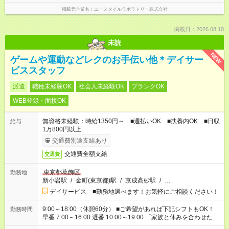
掲載元企業名
ユースタイルラボラトリー株式会社
掲載日：2026.08.10
未読
NEW
ゲームや運動などレクのお手伝い他＊デイサー
ビススタッフ
派遣
職種未経験OK
社会人未経験OK
ブランクOK
WEB登録・面接OK
無資格未経験：時給1350円～ ■週払いOK ■扶養内OK ■日収
給与
1万800円以上
交通費別途支給あり
交通費全額支給
交通費
東京都葛飾区
勤務地
新小岩駅
/
金町(東京都)駅
/
京成高砂駅
/
…
デイサービス ■勤務地選べます！お気軽にご相談ください！
9:00～18:00（休憩60分） ■ご希望があれば下記シフトもOK！
勤務時間
早番 7:00～16:00 遅番 10:00～19:00 「家族と休みを合わせた
い」 「余裕を持って夕飯の準備がしたい」 「できれば残業はし