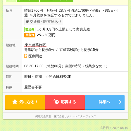
時給1760円 月収例 28万円 時給1760円×実働8h×週5日×4
給与
週 ※月収例を保証するものではありません。
交通費別途支給あり
1ヶ月3万円を上限として実費支給
交通費
25～30万円
月収例
東京都葛飾区
勤務地
青砥駅から徒歩5分
/
京成高砂駅から徒歩15分
医療関連
08:30-17:30（休憩60分）実働8時間（残業少なめ！）
勤務時間
即日～長期 ※開始日相談OK
期間
履歴書不要
特徴
気になる！
応募する
詳細へ
掲載元企業名
株式会社リクルートスタッフィング
掲載日：2026.08.10