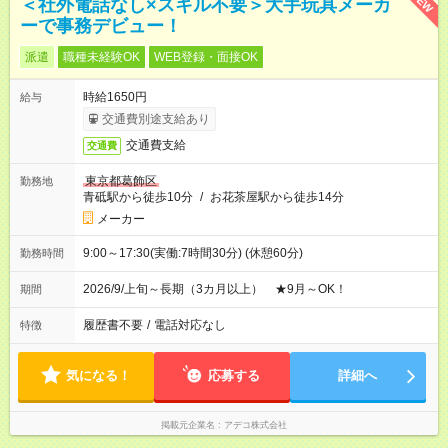
NEW
＜社外電話なし×スキル不要＞大手玩具メーカ
ーで事務デビュー！
派遣
職種未経験OK
WEB登録・面接OK
時給1650円
給与
交通費別途支給あり
交通費支給
交通費
東京都葛飾区
勤務地
青砥駅から徒歩10分
/
お花茶屋駅から徒歩14分
メーカー
9:00～17:30(実働:7時間30分) (休憩60分)
勤務時間
2026/9/上旬～長期（3カ月以上） ★9月～OK！
期間
履歴書不要
/
電話対応なし
特徴
気になる！
応募する
詳細へ
掲載元企業名
アデコ株式会社