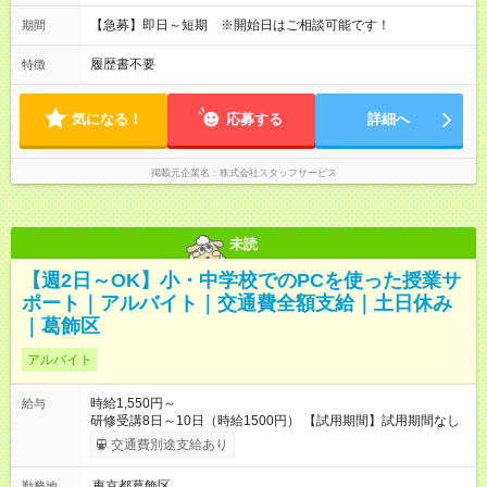
【急募】即日～短期 ※開始日はご相談可能です！
期間
履歴書不要
特徴
気になる！
応募する
詳細へ
掲載元企業名
株式会社スタッフサービス
未読
【週2日～OK】小・中学校でのPCを使った授業サ
ポート｜アルバイト｜交通費全額支給｜土日休み
｜葛飾区
アルバイト
時給1,550円～
給与
研修受講8日～10日（時給1500円） 【試用期間】試用期間なし
交通費別途支給あり
東京都葛飾区
勤務地