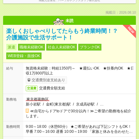
掲載元企業名
パーソルテンプスタッフ株式会社
掲載日：2026.08.10
未読
NEW
楽しくおしゃべりしてたらもう終業時間！？
介護施設で生活サポート！
派遣
職種未経験OK
社会人未経験OK
ブランクOK
WEB登録・面接OK
無資格未経験：時給1350円～ ★週払いOK ★扶養内OK ★日
給与
収1万800円以上
交通費別途支給あり
交通費全額支給
交通費
東京都葛飾区
勤務地
新小岩駅
/
金町(東京都)駅
/
京成高砂駅
/
…
≪自宅からドアtoドアで30分以内！≫ご希望の勤務地を紹介
します。
9:00～18:00（休憩60分） ★ご希望があれば下記シフトもOK！
勤務時間
早番 7:00～16:00 遅番 10:00～19:00 「家族と休みを合わせた
い」 「余裕を持って夕飯の準備がしたい」 「できれば残業はし