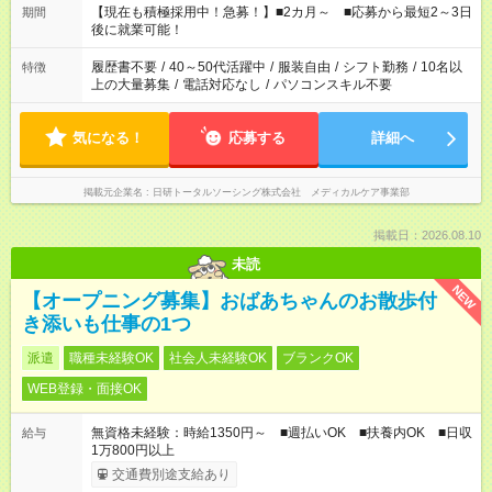
たくない」 など、ご希望を教えてくださいね。 ※Wワーク希望
【現在も積極採用中！急募！】■2カ月～ ■応募から最短2～3日
期間
の方へ 今ご覧のお仕事で希望する勤務時間と、もう1つのお仕事
後に就業可能！
の勤務時間。 合計で週40時間を超える場合は応募できません。
履歴書不要
/
40～50代活躍中
/
服装自由
/
シフト勤務
/
10名以
特徴
上の大量募集
/
電話対応なし
/
パソコンスキル不要
気になる！
応募する
詳細へ
掲載元企業名
日研トータルソーシング株式会社 メディカルケア事業部
掲載日：2026.08.10
未読
NEW
【オープニング募集】おばあちゃんのお散歩付
き添いも仕事の1つ
派遣
職種未経験OK
社会人未経験OK
ブランクOK
WEB登録・面接OK
無資格未経験：時給1350円～ ■週払いOK ■扶養内OK ■日収
給与
1万800円以上
交通費別途支給あり