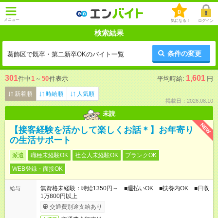
0
メニュー
気になる！
ログイン
検索結果
条件の変更
葛飾区で既卒・第二新卒OKのバイト一覧
301
1,601
件中
1
～
50
件表示
平均時給:
円
新着順
時給順
人気順
掲載日：2026.08.10
未読
NEW
【接客経験を活かして楽しくお話＊】お年寄り
の生活サポート
派遣
職種未経験OK
社会人未経験OK
ブランクOK
WEB登録・面接OK
無資格未経験：時給1350円～ ■週払いOK ■扶養内OK ■日収
給与
1万800円以上
交通費別途支給あり