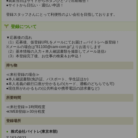
●就業当日はサイトからボタンひとつで出勤報告！
●サイトから日払い・週払い申請！
登録スタッフさんにとって利便性のよい会社を目指しております。
登録について
▼応募後の流れ
（1）応募後、仮登録URLをメールにてお届け→バイトレへ仮登録！
※メールの場合は"81100@cam-com.jp"よりお送りします
（2）基本情報の入力＋本人確認書類を撮影してメール送信♪
（3）本登録完了後、お仕事の検索＆お申込！
持ち物
≪来社登録の場合≫
●本人確認書類(免許証、パスポート、学生証ほか)
●本人名義の銀行口座が分かるもの(カード、通帳のどちらでも可)
●現住所がわかるもの(公共料金や携帯電話の請求書など)
所要時間
≪来社登録≫1時間程度
≪WEB登録≫30分程度
登録場所
株式会社バイトレ(東京本部)
〒163-0633