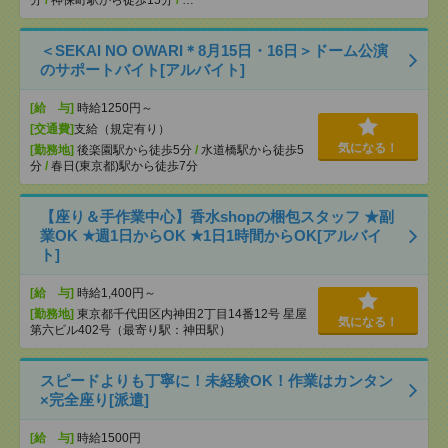
分
/
神保町駅から徒歩15分
/
…
＜SEKAI NO OWARI＊8月15日・16日＞ドーム公演
のサポートバイト[アルバイト]
[給 与]
時給1250円～
[交通費]
支給（規定有り）
気になる！
[勤務地]
後楽園駅から徒歩5分
/
水道橋駅から徒歩5
分
/
春日(東京都)駅から徒歩7分
【座り＆手作業中心】香水shopの梱包スタッフ ★副
業OK ★週1日からOK ★1日1時間からOK[アルバイ
ト]
[給 与]
時給1,400円～
[勤務地]
東京都千代田区内神田2丁目14番12号 星屋
気になる！
第六ビル402号（最寄り駅：神田駅）
スピードよりも丁寧に！未経験OK！作業はカンタン
×完全座り[派遣]
[給 与]
時給1500円