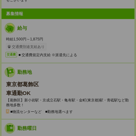
もございます
募集情報
給与
時給1,500円～1,875円
交通費別途支給あり
■ 交通費規定内支給 ※派遣先による
交通費
勤務地
東京都葛飾区
車通勤OK
【葛飾区】新小岩駅・京成立石駅・亀有駅・金町(東京都)駅・青砥駅など勤
務地多数！
■物流センターなど ■勤務地選べます
勤務曜日