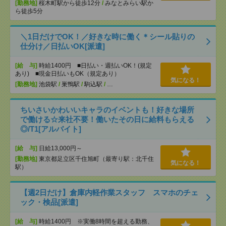
[勤務地]
桜木町駅から徒歩12分
/
みなとみらい駅か
ら徒歩5分
＼1日だけでOK！／好きな時に働く＊シール貼りの
仕分け／日払いOK[派遣]
[給 与]
時給1400円 ■日払い・週払いOK！(規定
あり) ■現金日払いもOK（規定あり）
気になる！
[勤務地]
池袋駅
/
巣鴨駅
/
駒込駅
/
…
ちいさいかわいいキャラのイベントも！好きな場所
で働ける☆来社不要！働いたその日に給料もらえる
◎/T1[アルバイト]
[給 与]
日給13,000円～
[勤務地]
東京都足立区千住旭町（最寄り駅：北千住
気になる！
駅）
【週2日だけ】倉庫内軽作業スタッフ スマホのチェ
ック・検品[派遣]
[給 与]
時給1400円 ※実働8時間を超える勤務、