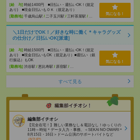
[給 与]
時給1400円 ■日払い・週払いOK！(規定
あり) ■現金日払いもＯＫ（規定あり）
気になる！
[勤務地]
千歳烏山駅
/
二子玉川駅
/
三軒茶屋駅
/
…
＼1日だけでOK！／好きな時に働く＊キャラグッズ
の仕分け／日払いOK[派遣]
[給 与]
時給1500円 ■日払い・週払いOK！(規定
あり) ■現金日払いもOK（規定あり）■週払い（銀
行振込）もOK
気になる！
[勤務地]
渋谷駅
/
恵比寿駅
/
原宿駅
/
…
すべて見る
編集部イチオシ
【完全在宅！】難しい業務なし＆電話なし！ゆっくりの
11時～時短＊データ入力・事務、＜SEKAI NO OWARI＊
8月15日・16日＞ドーム公演のサポートバイトなど
(8/7UP!)