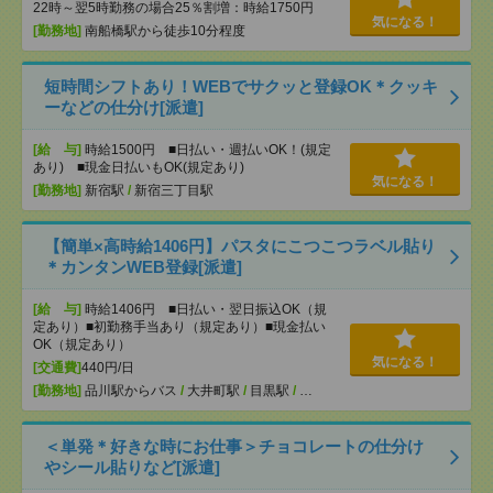
22時～翌5時勤務の場合25％割増：時給1750円
気になる！
[勤務地]
南船橋駅から徒歩10分程度
短時間シフトあり！WEBでサクッと登録OK＊クッキ
ーなどの仕分け[派遣]
[給 与]
時給1500円 ■日払い・週払いOK！(規定
あり) ■現金日払いもOK(規定あり)
気になる！
[勤務地]
新宿駅
/
新宿三丁目駅
【簡単×高時給1406円】パスタにこつこつラベル貼り
＊カンタンWEB登録[派遣]
[給 与]
時給1406円 ■日払い・翌日振込OK（規
定あり）■初勤務手当あり（規定あり）■現金払い
OK（規定あり）
気になる！
[交通費]
440円/日
[勤務地]
品川駅からバス
/
大井町駅
/
目黒駅
/
…
＜単発＊好きな時にお仕事＞チョコレートの仕分け
やシール貼りなど[派遣]