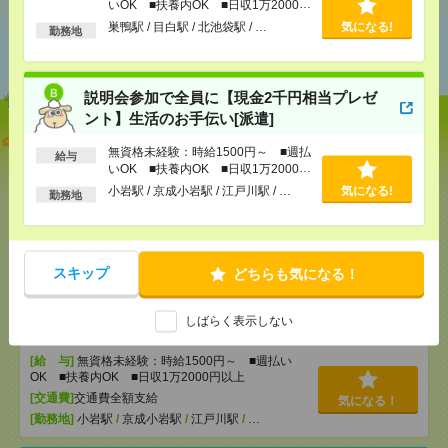
いOK ■扶養内OK ■日収1万2000円
以上
巣鴨駅 / 目白駅 / 北池袋駅 / …
気になる!
あなたの閲覧履歴からの
勤務地
おすすめ
説明会参加で全員に【現金2千円相当プレゼ
ント】生活のお手伝い[派遣]
【オープニング募集】おばあちゃんのお散歩付き添
無資格未経験：時給1500円～ ■週払
いも仕事の1つ[派遣]
給与
いOK ■扶養内OK ■日収1万2000円
以上
小岩駅 / 京成小岩駅 / 江戸川駅 / …
気になる!
[給 与]
勤務地
無資格未経験：時給1500円～ ■週払い
OK ■扶養内OK ■日収1万2000円以上
[交通費]
交通費全額支給
気になる！
[勤務地]
巣鴨駅
/
目白駅
/
北池袋駅
/
…
スキップ
どちらも気になる！
説明会参加で全員に【現金2千円相当プレゼント】生
しばらく表示しない
活のお手伝い[派遣]
[給 与]
無資格未経験：時給1500円～ ■週払い
OK ■扶養内OK ■日収1万2000円以上
[交通費]
交通費全額支給
気になる！
[勤務地]
小岩駅
/
京成小岩駅
/
江戸川駅
/
…