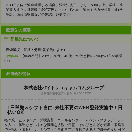
※30日以内の派遣就業する場合、派遣法改正により、60歳以上、学生、生
業収入または世帯収入500万円以上のいずれかに該当する方が対象です(学
生証、源泉徴収票などの確認が必要です)
派遣先の概要
配属先について
喫煙環境：禁煙・分煙(就業先による)
【年齢不問】20代、30代、40代、50代と幅広い年代の方が活躍
平均年齢
中！
派遣会社情報
株式会社バイトレ（キャムコムグループ）
労働者派遣事業許可番号:般13-304758
1日単発＆シフト自由♪来社不要のWEB登録実施中！日
払いOK
軽作業、ピッキング、試験監督、コールセンター、イベントスタッフ、デー
タ入力、製造など、様々な職種を多数ご用意！そのほとんどが短期・単発系
で日払い・週払いも可！シフトも自由自在に選択できるので都合の良い日だ