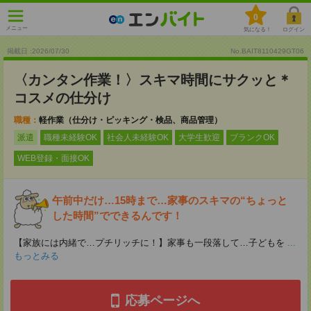
0
メニュー
気になる！
ログイン
掲載日 :2026
/
07
/
30
No.BAIT8110429GT06
〈カンタン作業！〉スキマ時間にサクッと＊
コスメの仕分け
職種：
軽作業（仕分け・ピッキング・検品、商品管理）
派遣
職種未経験OK
社会人未経験OK
大学生歓迎
ブランクOK
WEB登録・面接OK
午前中だけ…15時まで…家事のスキマの“ちょっと
した時間”でできるんです！
【家族には内緒で…プチリッチに！】家事も一段落して…子どもを
...
もっとみる
応募ページへ