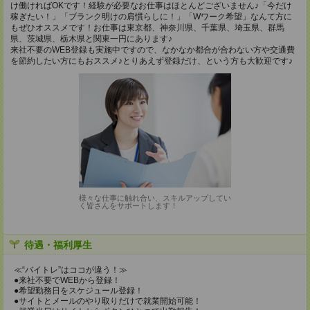
け働ければOKです！経験が必要なお仕事はほとんどございません♪「今だけ
稼ぎたい！」「ブランク明けの肩慣らしに！」「Wワーク希望」なんて方に
もぜひオススメです！お仕事は東京都、神奈川県、千葉県、埼玉県、群馬
県、茨城県、栃木県と関東一円にあります♪
来社不要のWEB登録も実施中ですので、なかなか都合が合わない方や交通費
を節約したい方にもおススメ♪とりあえず登録だけ、という方も大歓迎です♪
様々な仕事に触れ合い、スキルアップしてい
く皆さんをサポートします！
待遇・福利厚生
≪“バイトレ”はココが違う！≫
●来社不要でWEBから登録！
●希望勤務日をスケジュール登録！
●サイトとメールのやり取りだけで就業開始可能！