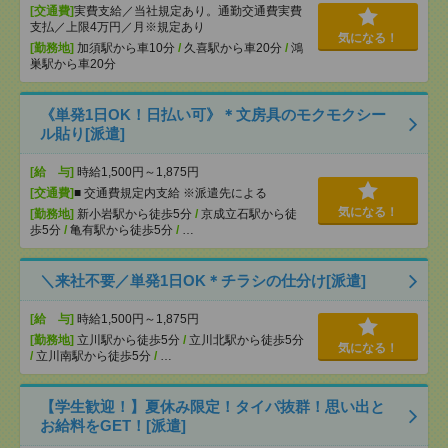
[交通費]
実費支給／当社規定あり。通勤交通費実費
支払／上限4万円／月※規定あり
気になる！
[勤務地]
加須駅から車10分
/
久喜駅から車20分
/
鴻
巣駅から車20分
《単発1日OK！日払い可》＊文房具のモクモクシー
ル貼り[派遣]
[給 与]
時給1,500円～1,875円
[交通費]
■ 交通費規定内支給 ※派遣先による
気になる！
[勤務地]
新小岩駅から徒歩5分
/
京成立石駅から徒
歩5分
/
亀有駅から徒歩5分
/
…
＼来社不要／単発1日OK＊チラシの仕分け[派遣]
[給 与]
時給1,500円～1,875円
[勤務地]
立川駅から徒歩5分
/
立川北駅から徒歩5分
気になる！
/
立川南駅から徒歩5分
/
…
【学生歓迎！】夏休み限定！タイパ抜群！思い出と
お給料をGET！[派遣]