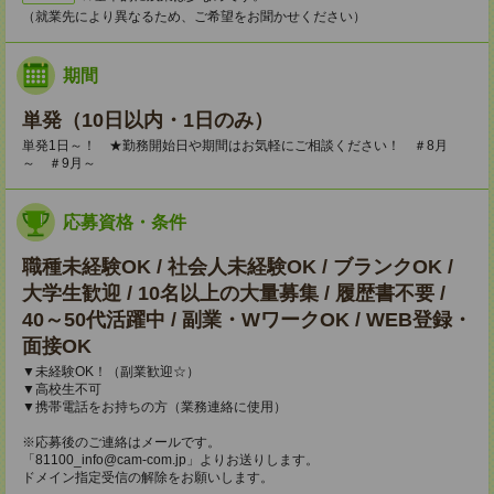
（就業先により異なるため、ご希望をお聞かせください）
期間
単発（10日以内・1日のみ）
単発1日～！ ★勤務開始日や期間はお気軽にご相談ください！ ＃8月
～ ＃9月～
応募資格・条件
職種未経験OK / 社会人未経験OK / ブランクOK /
大学生歓迎 / 10名以上の大量募集 / 履歴書不要 /
40～50代活躍中 / 副業・WワークOK / WEB登録・
面接OK
▼未経験OK！（副業歓迎☆）
▼高校生不可
▼携帯電話をお持ちの方（業務連絡に使用）
※応募後のご連絡はメールです。
「81100_info@cam-com.jp」よりお送りします。
ドメイン指定受信の解除をお願いします。