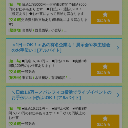
[給 与]
日給1万5000円～※実働5時間で日給7000
円のお仕事もあります ◆日払い・週払いOK！
（規定あり）◆お仕事によって日給も異なります
[交通費]
交通費別途支給あり(勤務地により異なりま
気になる！
す)
[勤務地]
葛西駅
/
西葛西駅
/
小岩駅
/
…
＜1日～OK！＞あの有名企業も！展示会や株主総会
のお手伝い！[アルバイト]
[給 与]
■日給16,840円～ ■日払いOK ■実働3時
間5,120円のお仕事あります！
[交通費]
一部支給
気になる！
[勤務地]
東京駅
/
水道橋駅
/
有楽町駅
/
…
＼日給1.6万～／パシフィコ横浜でライブイベントの
お手伝い♬日払いOK！[アルバイト]
[給 与]
■日給16,221円～ ■日払いOK ■実働3時
間 5,120円のお仕事あります！＃日収1万円以上の
お仕事
[交通費]
一部支給
気になる！