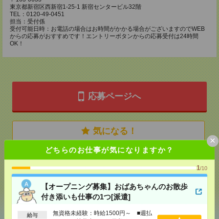
東京都新宿区西新宿1-25-1 新宿センタービル32階
TEL：0120-49-0451
担当：受付係
受付可能日時：お電話の場合はお時間がかかる場合がございますのでWEB
からの応募がおすすめです！エントリーボタンからの応募受付は24時間
OK！
応募ページへ
気になる！
×
どちらのお仕事が気になりますか？
メール
LINE
で送る
で送る
1
/10
【オープニング募集】おばあちゃんのお散歩
付き添いも仕事の1つ[派遣]
シェア
ツイート
ブックマーク
無資格未経験：時給1500円～ ■週払
給与