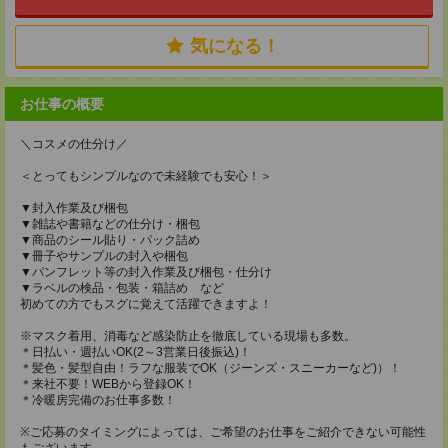
気になる！
お仕事の概要
＼コスメの仕分け／
＜とってもシンプルなので未経験でも安心！＞
▼封入作業及び梱包
▼雑誌や書籍などの仕分け・梱包
▼商品のシール貼り・パック詰め
▼冊子やサンプルの封入や梱包
▼パンフレット等の封入作業及び梱包・仕分け
▼ラベルの検品・包装・箱詰め など
初めての方でもスグに覚えて活躍できますよ！
※マスク着用、消毒など感染防止を徹底している現場も多数。
＊日払い・週払いOK(2～3営業日後振込)！
＊髪色・髪型自由！ラフな服装でOK（ジーンズ・スニーカーなど)）！
＊来社不要！WEBから登録OK！
＊冷暖房完備のお仕事多数！
※ご応募のタイミングによっては、ご希望のお仕事をご紹介できない可能性