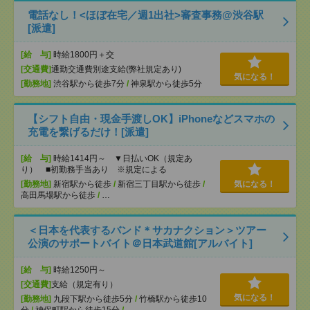
電話なし！<ほぼ在宅／週1出社>審査事務@渋谷駅
[派遣]
[給 与]
時給1800円＋交
[交通費]
通勤交通費別途支給(弊社規定あり)
気になる！
[勤務地]
渋谷駅から徒歩7分
/
神泉駅から徒歩5分
【シフト自由・現金手渡しOK】iPhoneなどスマホの
充電を繋げるだけ！[派遣]
[給 与]
時給1414円～ ▼日払いOK（規定あ
り） ■初勤務手当あり ※規定による
[勤務地]
新宿駅から徒歩
/
新宿三丁目駅から徒歩
/
気になる！
高田馬場駅から徒歩
/
…
＜日本を代表するバンド＊サカナクション＞ツアー
公演のサポートバイト＠日本武道館[アルバイト]
[給 与]
時給1250円～
[交通費]
支給（規定有り）
気になる！
[勤務地]
九段下駅から徒歩5分
/
竹橋駅から徒歩10