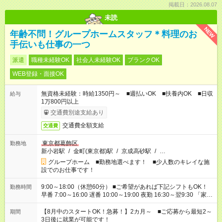
掲載日：2026.08.07
未読
NEW
年齢不問！グループホームスタッフ＊料理のお
手伝いも仕事の一つ
派遣
職種未経験OK
社会人未経験OK
ブランクOK
WEB登録・面接OK
無資格未経験：時給1350円～ ■週払いOK ■扶養内OK ■日収
給与
1万800円以上
交通費別途支給あり
交通費全額支給
交通費
東京都葛飾区
勤務地
新小岩駅
/
金町(東京都)駅
/
京成高砂駅
/
…
グループホーム ■勤務地選べます！ ■少人数のキレイな施
設でのお仕事です！
9:00～18:00（休憩60分） ■ご希望があれば下記シフトもOK！
勤務時間
早番 7:00～16:00 遅番 10:00～19:00 夜勤 16:30～翌9:30 「家族
と休みを合わせたい」 「余裕を持って夕飯の準備がしたい」
「できれば残業はしたくない」 など、ご希望を教えてください
【8月中のスタートOK！急募！】2カ月～ ■ご応募から最短2～
期間
ね。 ※Wワーク希望の方へ 今ご覧のお仕事で希望する勤務時間
3日後に就業が可能です！