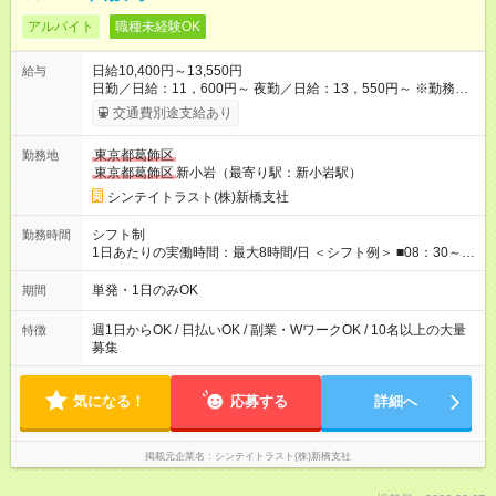
アルバイト
職種未経験OK
日給10,400円～13,550円
給与
日勤／日給：11，600円～ 夜勤／日給：13，550円～ ※勤務数
が週2日以下の場合 日勤／日給：10，400円 夜勤／日給：12，
交通費別途支給あり
350円 ■交通費別途全額支給 ※規定あり ■支払方法：日払い └日
給のうち7，000円を現金先払い ※稼働分 ※週払い・月払いOK
東京都葛飾区
勤務地
⇒希望をお聞かせください♪ ■各種資格手当あり ■残業手当あり ■
東京都葛飾区
新小岩（最寄り駅：新小岩駅）
日給保障あり └早く終わっても”全額”支給！ ----- ≪ 法定研修
≫ 研修時の給与： 日給10，000円×3日間（24時間） ＝研修費
シンテイトラスト(株)新橋支社
として合計30，000円支給 ＋交通費全額支給 ※規定あり 【試用
期間】試用期間なし
シフト制
勤務時間
1日あたりの実働時間：最大8時間/日 ＜シフト例＞ ■08：30～
17：30 ■20：00～翌5：00 など！ 上記時間内で、 実働8時
間・休憩1時間／日
単発・1日のみOK
期間
週1日からOK / 日払いOK / 副業・WワークOK / 10名以上の大量
特徴
募集
気になる！
応募する
詳細へ
掲載元企業名
シンテイトラスト(株)新橋支社