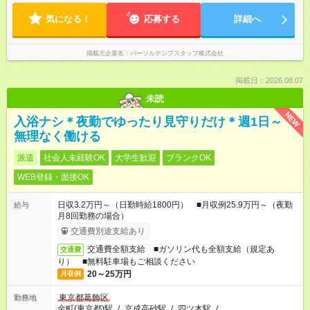
気になる！
応募する
詳細へ
掲載元企業名
パーソルテンプスタッフ株式会社
掲載日：2026.08.07
未読
NEW
入浴ナシ＊夜勤でゆったり見守りだけ＊週1日～
無理なく働ける
派遣
社会人未経験OK
大学生歓迎
ブランクOK
WEB登録・面接OK
日収3.2万円～（日勤時給1800円） ■月収例25.9万円～（夜勤
給与
月8回勤務の場合）
交通費別途支給あり
交通費全額支給 ■ガソリン代も全額支給（規定あ
交通費
り） ■無料駐車場もご相談ください
20～25万円
月収例
東京都葛飾区
勤務地
金町(東京都)駅
/
京成高砂駅
/
四ツ木駅
/
…