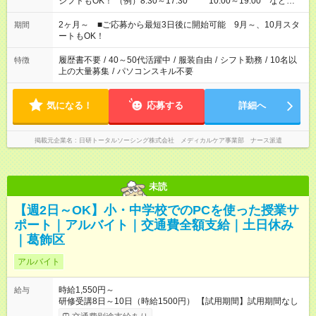
シフトもOK！ （例）8:30～17:30 10:00～19:00 など
「家族とお休みを合わせたい」 「できれば残業はしたくない」
など、あなたのご希望に沿ったお仕事をご紹介します！ ※Wワ
2ヶ月～ ■ご応募から最短3日後に開始可能 9月～、10月スタ
期間
ーク希望の方へ 今ご覧のお仕事で希望する勤務時間と、もう1つ
ートもOK！
のお仕事の勤務時間。 合計で週40時間を超える場合は応募でき
ません
履歴書不要
/
40～50代活躍中
/
服装自由
/
シフト勤務
/
10名以
特徴
上の大量募集
/
パソコンスキル不要
気になる！
応募する
詳細へ
掲載元企業名
日研トータルソーシング株式会社 メディカルケア事業部 ナース派遣
未読
【週2日～OK】小・中学校でのPCを使った授業サ
ポート｜アルバイト｜交通費全額支給｜土日休み
｜葛飾区
アルバイト
時給1,550円～
給与
研修受講8日～10日（時給1500円） 【試用期間】試用期間なし