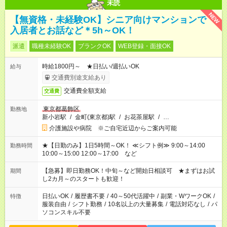
未読
NEW
【無資格・未経験OK】シニア向けマンションで
入居者とお話など＊5h～OK！
派遣
職種未経験OK
ブランクOK
WEB登録・面接OK
時給1800円～ ★日払い/週払いOK
給与
交通費別途支給あり
交通費全額支給
交通費
東京都葛飾区
勤務地
新小岩駅
/
金町(東京都)駅
/
お花茶屋駅
/
…
介護施設や病院 ※ご自宅近辺からご案内可能
★【日勤のみ】1日5時間～OK！ ≪シフト例≫ 9:00～14:00
勤務時間
10:00～15:00 12:00～17:00 など
【急募】即日勤務OK！中旬～など開始日相談可 ★まずはお試
期間
し2カ月～のスタートも歓迎！
日払いOK
/
履歴書不要
/
40～50代活躍中
/
副業・WワークOK
/
特徴
服装自由
/
シフト勤務
/
10名以上の大量募集
/
電話対応なし
/
パ
ソコンスキル不要