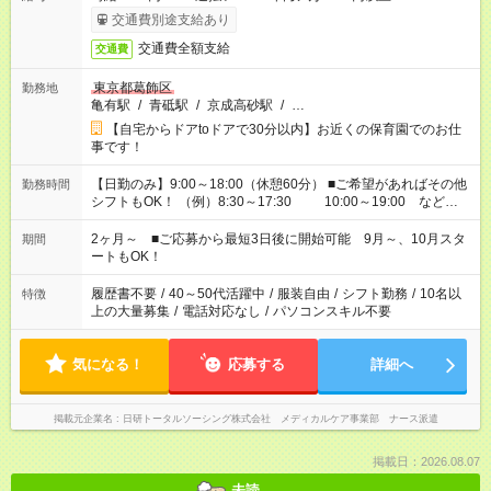
交通費別途支給あり
交通費全額支給
交通費
東京都葛飾区
勤務地
亀有駅
/
青砥駅
/
京成高砂駅
/
…
【自宅からドアtoドアで30分以内】お近くの保育園でのお仕
事です！
【日勤のみ】9:00～18:00（休憩60分） ■ご希望があればその他
勤務時間
シフトもOK！ （例）8:30～17:30 10:00～19:00 など
「家族とお休みを合わせたい」 「余裕を持って夕飯の準備がし
たい」 「できれば残業はしたくない」 など、ご希望があれば教
2ヶ月～ ■ご応募から最短3日後に開始可能 9月～、10月スタ
期間
えてくださいね。 ※Wワーク希望の方へ 今ご覧のお仕事で希望
ートもOK！
する勤務時間と、もう1つのお仕事の勤務時間。 合計で週40時
間を超える場合は応募できません
履歴書不要
/
40～50代活躍中
/
服装自由
/
シフト勤務
/
10名以
特徴
上の大量募集
/
電話対応なし
/
パソコンスキル不要
気になる！
応募する
詳細へ
掲載元企業名
日研トータルソーシング株式会社 メディカルケア事業部 ナース派遣
掲載日：2026.08.07
未読