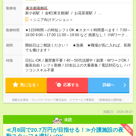
東京都葛飾区
勤務地
新小岩駅
/
金町(東京都)駅
/
お花茶屋駅
/
…
＜シニア向けマンション＞
★1日6時間～の時短シフトOK ★スタート時間選べます！ 7:00～
勤務時間
16:00 9:00～17:00 11:00～19:00 など 残業なし！ ※Wワークの
場合、他のお仕事と合わせ週40時間超の就業はご案内できませ
ん ※法令に基づき、週20時間以上勤務は社会保険への加入対象
開始日はご相談ください！ ★急募 ★職場が気に入れば、長期
期間
となります ※労働者派遣法（日雇い派遣の原則禁止）により、
でも働けます！
短時間・短期間の就業はご案内が難しい場合があります
日払いOK
/
履歴書不要
/
40～50代活躍中
/
副業・WワークOK
/
特徴
服装自由
/
シフト勤務
/
10名以上の大量募集
/
電話対応なし
/
パ
ソコンスキル不要
気になる！
応募する
詳細へ
掲載元企業名
マンパワーグループ株式会社 ケアサービス事業部 （医療福祉介護関連）
掲載日：2026.08.07
未読
NEW
≪月8回で20.7万円が目指せる！≫介護施設の夜