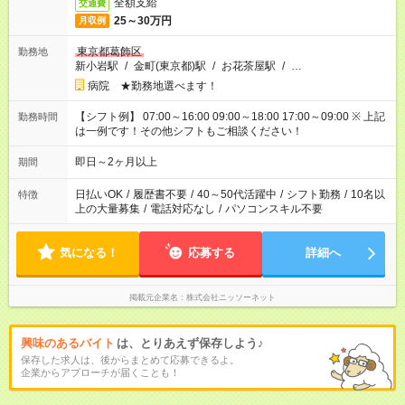
全額支給
交通費
25～30万円
月収例
東京都葛飾区
勤務地
新小岩駅
/
金町(東京都)駅
/
お花茶屋駅
/
…
病院 ★勤務地選べます！
【シフト例】 07:00～16:00 09:00～18:00 17:00～09:00 ※ 上記
勤務時間
は一例です！その他シフトもご相談ください！
即日～2ヶ月以上
期間
日払いOK
/
履歴書不要
/
40～50代活躍中
/
シフト勤務
/
10名以
特徴
上の大量募集
/
電話対応なし
/
パソコンスキル不要
気になる！
応募する
詳細へ
掲載元企業名
株式会社ニッソーネット
興味のあるバイト
は、とりあえず保存しよう♪
保存した求人は、後からまとめて応募できるよ。
企業からアプローチが届くことも！