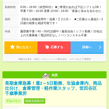
9:00～18:00（休憩60分） ■ご希望があれば下記シフトもOK！
勤務時間
早番 7:00～16:00 遅番 10:00～19:00 「家族と休みを合わせた
い」 「余裕を持って夕飯の準備がしたい」 「できれば残業はし
たくない」 など、ご希望を教えてくださいね。 ※Wワーク希望
【現在も積極採用中！急募！】2カ月～ ■ご応募から最短2～3
期間
の方へ 今ご覧のお仕事で希望する勤務時間と、もう1つのお仕事
日後の就業も相談可能です！
の勤務時間。 合計で週40時間を超える場合は応募できません。
履歴書不要
/
40～50代活躍中
/
服装自由
/
シフト勤務
/
10名以
特徴
上の大量募集
/
電話対応なし
/
パソコンスキル不要
気になる！
応募する
詳細へ
掲載元企業名
日研トータルソーシング株式会社 メディカルケア事業部
未読
長期倉庫急募！週2～5日勤務、生協倉庫内、商品
仕分け、倉庫管理・軽作業スタッフ、世田谷区
千歳事業所
アルバイト
職種未経験OK