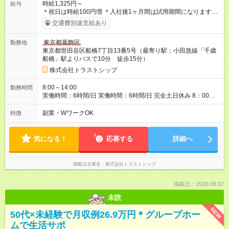
時給1,325円～
給与
＊祝日は時給100円増 ＊入社後1ヶ月間は試用期間になります。
時給の変更はありません。 【試用期間】試用期間あり 試用期
交通費別途支給あり
間の長さ：1ヶ月 雇用形態、給与は本採用時と同じです。
東京都葛飾区
勤務地
東京都世田谷区船橋7丁目13番5号（最寄り駅：小田急線「千歳
船橋」駅よりバスで10分 徒歩15分）
株式会社トラストシップ
8:00～14:00
勤務時間
実働時間：6時間/日 実働時間：6時間/日 完全土日休み 8：00～
14：00 ＊事業所により、勤務時間・時給が異なる場合がござい
ます。
副業・WワークOK
特徴
気になる！
応募する
詳細へ
掲載元企業名
株式会社トラストシップ
掲載日：2026.08.07
未読
NEW
50代×未経験で月収例26.9万円＊グループホー
ムで生活サポ