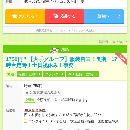
40～50代活躍中
/
パソコンスキル不要
特徴
気になる！
応募する
詳細へ
掲載元企業名
パーソルテンプスタッフ株式会社
掲載日：2026.08.07
未読
NEW
1750円＊【大手グループ】服装自由！長期！17
時台定時！土日祝休み！事務
派遣
職種未経験OK
ブランクOK
WEB登録・面接OK
時給1750円
給与
交通費別途支給あり
全額支給 ※自転車通勤できます
交通費
東京都葛飾区
勤務地
四ツ木駅から徒歩9分
/
京成立石駅から徒歩12分
バンダイ１００％子会社 物流企画・提案，国際物流事業