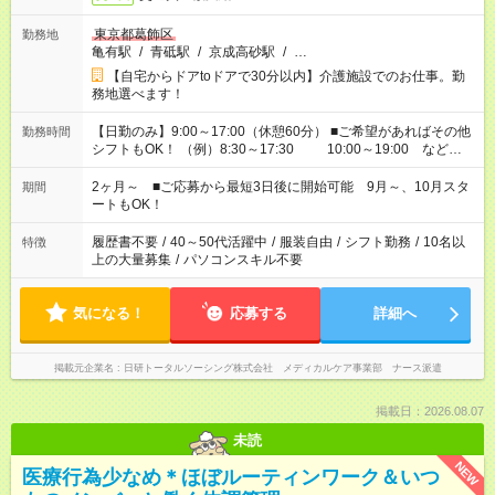
東京都葛飾区
勤務地
亀有駅
/
青砥駅
/
京成高砂駅
/
…
【自宅からドアtoドアで30分以内】介護施設でのお仕事。勤
務地選べます！
【日勤のみ】9:00～17:00（休憩60分） ■ご希望があればその他
勤務時間
シフトもOK！ （例）8:30～17:30 10:00～19:00 など
「家族とお休みを合わせたい」 「できれば残業はしたくない」
など、あなたのご希望に沿ったお仕事をご紹介します！ ※Wワ
2ヶ月～ ■ご応募から最短3日後に開始可能 9月～、10月スタ
期間
ーク希望の方へ 今ご覧のお仕事で希望する勤務時間と、もう1つ
ートもOK！
のお仕事の勤務時間。 合計で週40時間を超える場合は応募でき
ません
履歴書不要
/
40～50代活躍中
/
服装自由
/
シフト勤務
/
10名以
特徴
上の大量募集
/
パソコンスキル不要
気になる！
応募する
詳細へ
掲載元企業名
日研トータルソーシング株式会社 メディカルケア事業部 ナース派遣
掲載日：2026.08.07
未読
NEW
医療行為少なめ＊ほぼルーティンワーク＆いつ