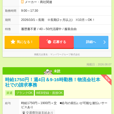
メーカー・商社関連
9:00～17:30
勤務時間
2026/10/1～長期 ※長期(2ヶ月以上) ※10月～OK！
期間
履歴書不要
/
40～50代活躍中
/
服装自由
特徴
気になる！
応募する
詳細へ
掲載元企業名
マンパワーグループ株式会社
掲載日：2026.08.07
未読
NEW
時給1750円！週4日＆9-16時勤務！物流会社本
社での請求事務
派遣
ブランクOK
WEB登録・面接OK
時給1750円～1900円＋交 ■給与の前払いが可能な速払いサー
給与
ビスあり
交通費別途支給あり