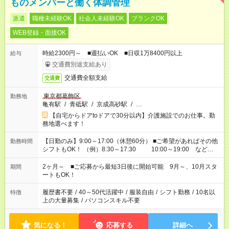
ものメンバーと働く体調管理
派遣
職種未経験OK
社会人未経験OK
ブランクOK
WEB登録・面接OK
時給2300円～ ■週払いOK ■日収1万8400円以上
給与
交通費別途支給あり
交通費全額支給
交通費
東京都葛飾区
勤務地
亀有駅
/
青砥駅
/
京成高砂駅
/
…
【自宅からドアtoドアで30分以内】介護施設でのお仕事。勤
務地選べます！
【日勤のみ】9:00～17:00（休憩60分） ■ご希望があればその他
勤務時間
シフトもOK！ （例）8:30～17:30 10:00～19:00 など
「家族とお休みを合わせたい」 「できれば残業はしたくない」
など、あなたのご希望に沿ったお仕事をご紹介します！ ※Wワ
2ヶ月～ ■ご応募から最短3日後に開始可能 9月～、10月スタ
期間
ーク希望の方へ 今ご覧のお仕事で希望する勤務時間と、もう1つ
ートもOK！
のお仕事の勤務時間。 合計で週40時間を超える場合は応募でき
ません
履歴書不要
/
40～50代活躍中
/
服装自由
/
シフト勤務
/
10名以
特徴
上の大量募集
/
パソコンスキル不要
気になる！
応募する
詳細へ