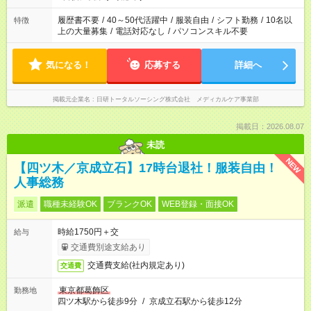
と、もう1つのお仕事の勤務時間。 合計で週40時間を超える場
合は応募できません。
履歴書不要
/
40～50代活躍中
/
服装自由
/
シフト勤務
/
10名以
特徴
上の大量募集
/
電話対応なし
/
パソコンスキル不要
気になる！
応募する
詳細へ
掲載元企業名
日研トータルソーシング株式会社 メディカルケア事業部
掲載日：2026.08.07
未読
NEW
【四ツ木／京成立石】17時台退社！服装自由！
人事総務
派遣
職種未経験OK
ブランクOK
WEB登録・面接OK
時給1750円＋交
給与
交通費別途支給あり
交通費支給(社内規定あり)
交通費
東京都葛飾区
勤務地
四ツ木駅から徒歩9分
/
京成立石駅から徒歩12分