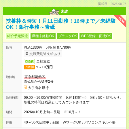
掲載日：2026.08.07
未読
NEW
扶養枠＆時短！月11日勤務！16時まで／未経験
OK！銀行事務～青砥
紹介予定派遣
職種未経験OK
ブランクOK
WEB登録・面接OK
時給1330円 月収例 87,780円
給与
交通費別途支給あり
全額支給
交通費
5～10万円
月収例
東京都葛飾区
勤務地
青砥駅から徒歩2分
大手有名銀行
09:00～16:00(実働6時間 休憩1時間) ※ ※8：50～朝礼あり。
勤務時間
朝礼の時間は残業としてカウントされます
2026年10月上旬～長期 ※10月～！
期間
40～50代活躍中
/
副業・WワークOK
/
パソコンスキル不要
特徴