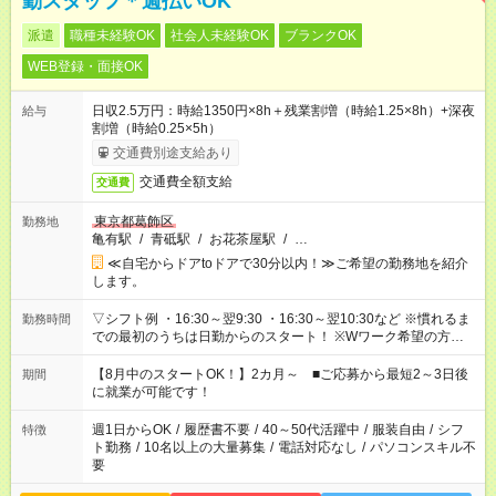
勤スタッフ＊週払いOK
派遣
職種未経験OK
社会人未経験OK
ブランクOK
WEB登録・面接OK
日収2.5万円：時給1350円×8h＋残業割増（時給1.25×8h）+深夜
給与
割増（時給0.25×5h）
交通費別途支給あり
交通費全額支給
交通費
東京都葛飾区
勤務地
亀有駅
/
青砥駅
/
お花茶屋駅
/
…
≪自宅からドアtoドアで30分以内！≫ご希望の勤務地を紹介
します。
▽シフト例 ・16:30～翌9:30 ・16:30～翌10:30など ※慣れるま
勤務時間
での最初のうちは日勤からのスタート！ ※Wワーク希望の方へ
複数就業の場合は、合計40時間以内。
【8月中のスタートOK！】2カ月～ ■ご応募から最短2～3日後
期間
に就業が可能です！
週1日からOK
/
履歴書不要
/
40～50代活躍中
/
服装自由
/
シフ
特徴
ト勤務
/
10名以上の大量募集
/
電話対応なし
/
パソコンスキル不
要