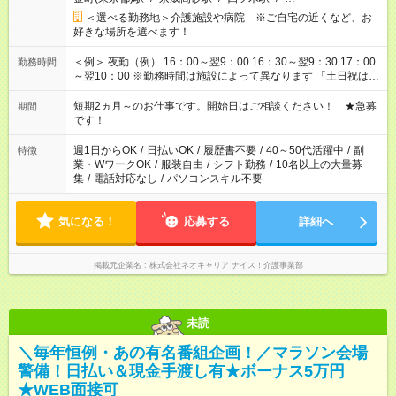
＜選べる勤務地＞介護施設や病院 ※ご自宅の近くなど、お
好きな場所を選べます！
＜例＞ 夜勤（例） 16：00～翌9：00 16：30～翌9：30 17：00
勤務時間
～翌10：00 ※勤務時間は施設によって異なります 「土日祝は休
みたい」 「しっかり稼ぎたい」 「もう少し遅い時間から始めた
い」など ご希望にあったお仕事をご案内いたします。 ※未経験
短期2ヵ月～のお仕事です。開始日はご相談ください！ ★急募
期間
の方の場合は1～2ヶ月間は日中での仕事を経験いただき、 お
です！
仕事に慣れてからの夜勤になります。 ★家庭の都合でお休みが
必要な場合も遠慮なくご相談ください。
週1日からOK
/
日払いOK
/
履歴書不要
/
40～50代活躍中
/
副
特徴
業・WワークOK
/
服装自由
/
シフト勤務
/
10名以上の大量募
集
/
電話対応なし
/
パソコンスキル不要
気になる！
応募する
詳細へ
掲載元企業名
株式会社ネオキャリア ナイス！介護事業部
未読
＼毎年恒例・あの有名番組企画！／マラソン会場
警備！日払い＆現金手渡し有★ボーナス5万円
★WEB面接可