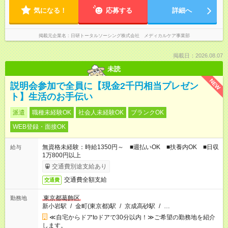
気になる！
応募する
詳細へ
掲載元企業名
日研トータルソーシング株式会社 メディカルケア事業部
掲載日：2026.08.07
未読
NEW
説明会参加で全員に【現金2千円相当プレゼン
ト】生活のお手伝い
派遣
職種未経験OK
社会人未経験OK
ブランクOK
WEB登録・面接OK
無資格未経験：時給1350円～ ■週払いOK ■扶養内OK ■日収
給与
1万800円以上
交通費別途支給あり
交通費全額支給
交通費
東京都葛飾区
勤務地
新小岩駅
/
金町(東京都)駅
/
京成高砂駅
/
…
≪自宅からドアtoドアで30分以内！≫ご希望の勤務地を紹介
します。