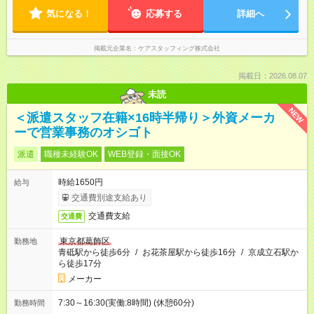
気になる！
応募する
詳細へ
掲載元企業名
ケアスタッフィング株式会社
掲載日：2026.08.07
未読
NEW
＜派遣スタッフ在籍×16時半帰り＞外資メーカ
ーで営業事務のオシゴト
派遣
職種未経験OK
WEB登録・面接OK
時給1650円
給与
交通費別途支給あり
交通費支給
交通費
東京都葛飾区
勤務地
青砥駅から徒歩6分
/
お花茶屋駅から徒歩16分
/
京成立石駅か
ら徒歩17分
メーカー
7:30～16:30(実働:8時間) (休憩60分)
勤務時間