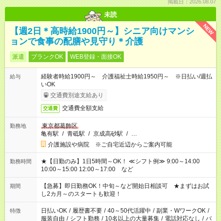
掲載日：2026.08.07
未読
NEW
【週2日＊高時給1900円～】シニア向けマンシ
ョンで食事の配膳や見守り＊介護
派遣
ブランクOK
WEB登録・面接OK
経験者時給1900円～ 介護福祉士時給1950円～ ※日払い/週払
給与
いOK
交通費別途支給あり
交通費全額支給
交通費
東京都葛飾区
勤務地
亀有駅
/
青砥駅
/
京成高砂駅
/
…
介護施設や病院 ※ご自宅近辺からご案内可能
★【日勤のみ】1日5時間～OK！ ≪シフト例≫ 9:00～14:00
勤務時間
10:00～15:00 12:00～17:00 など
【急募】即日勤務OK！中旬～など開始日相談可 ★まずはお試
期間
し2カ月～のスタートも歓迎！
日払いOK
/
履歴書不要
/
40～50代活躍中
/
副業・WワークOK
/
特徴
服装自由
/
シフト勤務
/
10名以上の大量募集
/
電話対応なし
/
パ