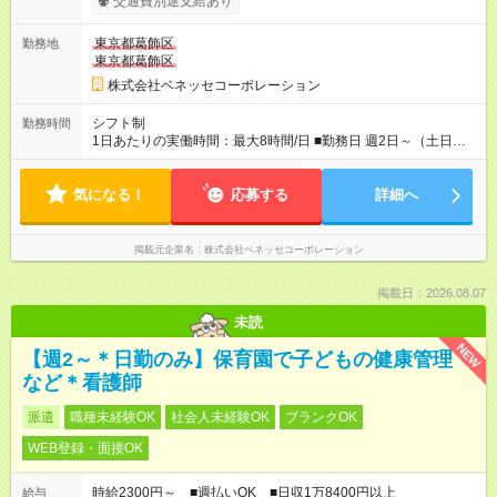
交通費別途支給あり
東京都葛飾区
勤務地
東京都葛飾区
株式会社ベネッセコーポレーション
シフト制
勤務時間
1日あたりの実働時間：最大8時間/日 ■勤務日 週2日～（土日祝
休み） ■勤務時間 学校滞在：8:30※～17:30の間の連続した8時
間（うち休憩１時間）＋自宅での報告書作成1時間 実働8時間/日
気になる！
※勤務時間が8:30～の場合、朝8時半から学校で就業できること
応募する
詳細へ
が必要
掲載元企業名
株式会社ベネッセコーポレーション
掲載日：2026.08.07
未読
NEW
【週2～＊日勤のみ】保育園で子どもの健康管理
など＊看護師
派遣
職種未経験OK
社会人未経験OK
ブランクOK
WEB登録・面接OK
時給2300円～ ■週払いOK ■日収1万8400円以上
給与