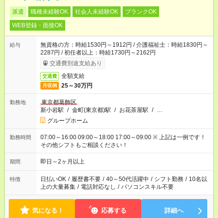
派遣
職種未経験OK
社会人未経験OK
ブランクOK
WEB登録・面接OK
無資格の方：時給1530円～1912円 / 介護福祉士：時給1830円～
給与
2287円 / 初任者以上：時給1730円～2162円
交通費別途支給あり
全額支給
交通費
25～30万円
月収例
東京都葛飾区
勤務地
新小岩駅
/
金町(東京都)駅
/
お花茶屋駅
/
…
グループホーム
07:00～16:00 09:00～18:00 17:00～09:00 ※ 上記は一例です！
勤務時間
その他シフトもご相談ください！
即日～2ヶ月以上
期間
日払いOK
/
履歴書不要
/
40～50代活躍中
/
シフト勤務
/
10名以
特徴
上の大量募集
/
電話対応なし
/
パソコンスキル不要
気になる！
応募する
詳細へ