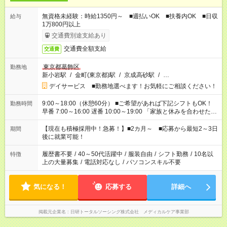
無資格未経験：時給1350円～ ■週払いOK ■扶養内OK ■日収
給与
1万800円以上
交通費別途支給あり
交通費全額支給
交通費
東京都葛飾区
勤務地
新小岩駅
/
金町(東京都)駅
/
京成高砂駅
/
…
デイサービス ■勤務地選べます！お気軽にご相談ください！
9:00～18:00（休憩60分） ■ご希望があれば下記シフトもOK！
勤務時間
早番 7:00～16:00 遅番 10:00～19:00 「家族と休みを合わせた
い」 「余裕を持って夕飯の準備がしたい」 「できれば残業はし
たくない」 など、ご希望を教えてくださいね。 ※Wワーク希望
【現在も積極採用中！急募！】■2カ月～ ■応募から最短2～3日
期間
の方へ 今ご覧のお仕事で希望する勤務時間と、もう1つのお仕事
後に就業可能！
の勤務時間。 合計で週40時間を超える場合は応募できません。
履歴書不要
/
40～50代活躍中
/
服装自由
/
シフト勤務
/
10名以
特徴
上の大量募集
/
電話対応なし
/
パソコンスキル不要
気になる！
応募する
詳細へ
掲載元企業名
日研トータルソーシング株式会社 メディカルケア事業部