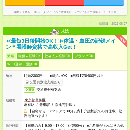
掲載元企業名
日研トータルソーシング株式会社 メディカルケア事業部 ナース派遣
掲載日：2026.08.07
未読
NEW
≪最短3日後開始OK！≫体温・血圧の記録メイ
ン＊看護師資格で高収入Get！
派遣
職種未経験OK
社会人未経験OK
ブランクOK
WEB登録・面接OK
時給2300円～ ■週払いOK ■日収1万8400円以上
給与
交通費別途支給あり
交通費全額支給
交通費
東京都葛飾区
勤務地
亀有駅
/
青砥駅
/
京成高砂駅
/
…
【自宅からドアtoドアで30分以内】介護施設でのお仕事。勤
務地選べます！
【日勤のみ】9:00～17:00（休憩60分） ■ご希望があればその他
勤務時間