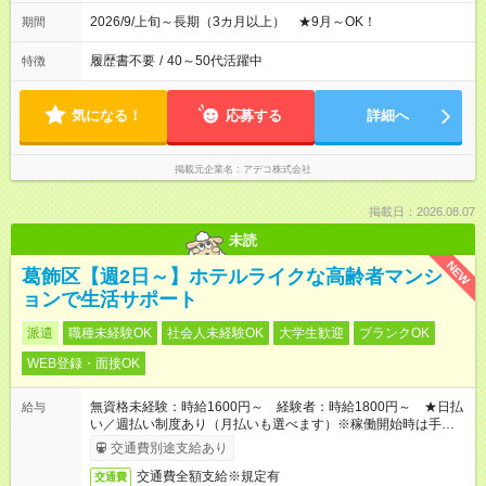
2026/9/上旬～長期（3カ月以上） ★9月～OK！
期間
履歴書不要
/
40～50代活躍中
特徴
気になる！
応募する
詳細へ
掲載元企業名
アデコ株式会社
掲載日：2026.08.07
未読
NEW
葛飾区【週2日～】ホテルライクな高齢者マンシ
ョンで生活サポート
派遣
職種未経験OK
社会人未経験OK
大学生歓迎
ブランクOK
WEB登録・面接OK
無資格未経験：時給1600円～ 経験者：時給1800円～ ★日払
給与
い／週払い制度あり（月払いも選べます）※稼働開始時は手続き
完了次第のお支払いとなります。
交通費別途支給あり
交通費全額支給※規定有
交通費