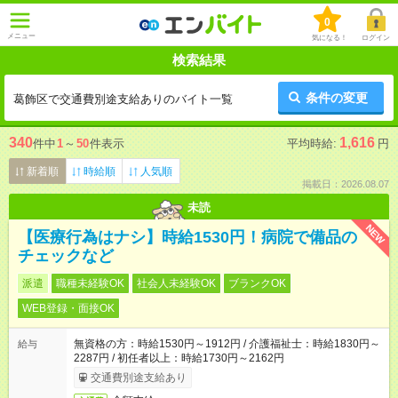
0
メニュー
気になる！
ログイン
検索結果
条件の変更
葛飾区で交通費別途支給ありのバイト一覧
340
1,616
件中
1
～
50
件表示
平均時給:
円
新着順
時給順
人気順
掲載日：2026.08.07
未読
NEW
【医療行為はナシ】時給1530円！病院で備品の
チェックなど
派遣
職種未経験OK
社会人未経験OK
ブランクOK
WEB登録・面接OK
無資格の方：時給1530円～1912円 / 介護福祉士：時給1830円～
給与
2287円 / 初任者以上：時給1730円～2162円
交通費別途支給あり