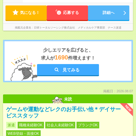
気になる！
応募する
詳細へ
掲載元企業名
日研トータルソーシング株式会社 メディカルケア事業部 ナース派遣
少しエリアを広げると、
1690
求人が
件増えます！
見てみる
掲載日：2026.08.07
未読
NEW
ゲームや運動などレクのお手伝い他＊デイサー
ビススタッフ
派遣
職種未経験OK
社会人未経験OK
ブランクOK
WEB登録・面接OK