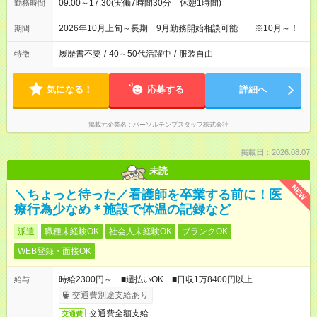
09:00～17:30(実働7時間30分 休憩1時間)
勤務時間
2026年10月上旬～長期 9月勤務開始相談可能 ※10月～！
期間
履歴書不要
/
40～50代活躍中
/
服装自由
特徴
気になる！
応募する
詳細へ
掲載元企業名
パーソルテンプスタッフ株式会社
掲載日：2026.08.07
未読
NEW
＼ちょっと待った／看護師を卒業する前に！医
療行為少なめ＊施設で体温の記録など
派遣
職種未経験OK
社会人未経験OK
ブランクOK
WEB登録・面接OK
時給2300円～ ■週払いOK ■日収1万8400円以上
給与
交通費別途支給あり
交通費全額支給
交通費