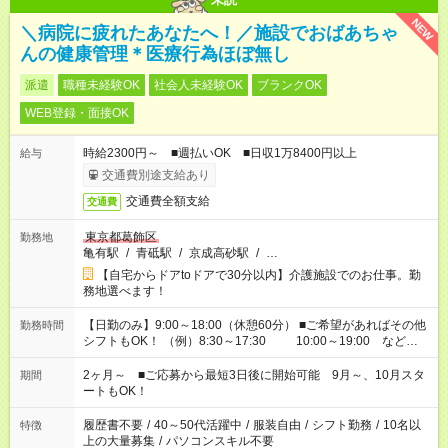
NEW
＼病院に疲れたあなたへ！／施設でおばあちゃ
んの健康管理＊医療行為ほぼ無し
派遣
職種未経験OK
社会人未経験OK
ブランクOK
WEB登録・面接OK
時給2300円～ ■週払いOK ■日収1万8400円以上
給与
交通費別途支給あり
交通費全額支給
交通費
東京都葛飾区
勤務地
亀有駅
/
青砥駅
/
京成高砂駅
/
…
【自宅からドアtoドアで30分以内】介護施設でのお仕事。勤
務地選べます！
【日勤のみ】9:00～18:00（休憩60分） ■ご希望があればその他
勤務時間
シフトもOK！ （例）8:30～17:30 10:00～19:00 など
「家族とお休みを合わせたい」 「できれば残業はしたくない」
など、あなたのご希望に沿ったお仕事をご紹介します！ ※Wワ
2ヶ月～ ■ご応募から最短3日後に開始可能 9月～、10月スタ
期間
ーク希望の方へ 今ご覧のお仕事で希望する勤務時間と、もう1つ
ートもOK！
のお仕事の勤務時間。 合計で週40時間を超える場合は応募でき
ません
履歴書不要
/
40～50代活躍中
/
服装自由
/
シフト勤務
/
10名以
特徴
上の大量募集
/
パソコンスキル不要