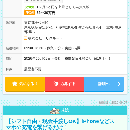
1ヶ月3万円を上限として実費支給
交通費
25～30万円
月収例
東京都千代田区
勤務地
東京駅から徒歩2分
/
京橋(東京都)駅から徒歩4分
/
宝町(東京
都)駅
/
…
株式会社 リクルート
09:30-18:30（休憩60分）実働8時間
勤務時間
2026年10月01日～長期 ※開始日相談OK ※10月～！
期間
履歴書不要
特徴
気になる！
応募する
詳細へ
掲載日：2026.08.07
未読
【シフト自由・現金手渡しOK】iPhoneなどス
マホの充電を繋げるだけ！