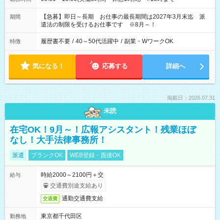
【急募】即日～長期 お仕事の最長期間は2027年3月末迄 派
期間
遣法の制限を受けるお仕事です ※8月～！
履歴書不要
/
40～50代活躍中
/
副業・WワークOK
特徴
気になる！
応募する
詳細へ
掲載日：2026.07.31
未読
在宅OK！9月～！広報アシスタント！残業ほぼ
なし！大手法律事務所！
派遣
ブランクOK
WEB登録・面接OK
時給2000～2100円＋交
給与
交通費別途支給あり
通勤交通費支給
交通費
東京都千代田区
勤務地