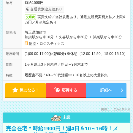
時給1500円
給与
交通費別途支給あり
実費支給／当社規定あり。通勤交通費実費支払／上限4
交通費
万円／月※規定あり
埼玉県加須市
勤務地
加須駅から車10分
/
久喜駅から車20分
/
鴻巣駅から車20分
物流・ロジスティクス
(1)09:00-17:00(休憩60分) ※休憩（12:00-12:50、15:00-15:10）
勤務時間
1ヶ月以上3ヶ月未満／即日～9月末まで
期間
履歴書不要
/
40～50代活躍中
/
10名以上の大量募集
特徴
気になる！
応募する
詳細へ
掲載日：2026.08.06
未読
完全在宅＊時給1900円！週4日＆10～16時！メ