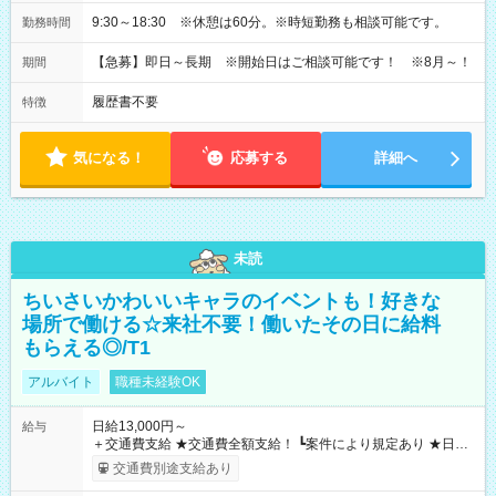
9:30～18:30 ※休憩は60分。※時短勤務も相談可能です。
勤務時間
【急募】即日～長期 ※開始日はご相談可能です！ ※8月～！
期間
履歴書不要
特徴
気になる！
応募する
詳細へ
未読
ちいさいかわいいキャラのイベントも！好きな
場所で働ける☆来社不要！働いたその日に給料
もらえる◎/T1
アルバイト
職種未経験OK
日給13,000円～
給与
＋交通費支給 ★交通費全額支給！ ┗案件により規定あり ★日払
いOK！（規定あり） ┗働いたその日に現金GET♪ お仕事後はコ
交通費別途支給あり
ンビニATMから 日払い分を引き落とせます！ 【試用期間】試