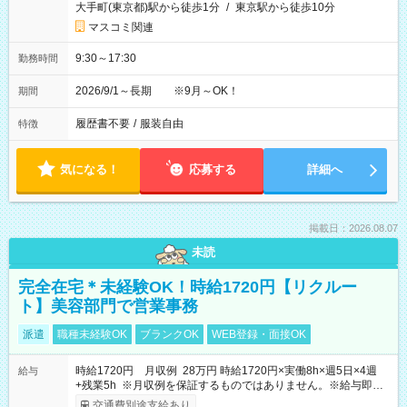
大手町(東京都)駅から徒歩1分
/
東京駅から徒歩10分
マスコミ関連
9:30～17:30
勤務時間
2026/9/1～長期 ※9月～OK！
期間
履歴書不要
/
服装自由
特徴
気になる！
応募する
詳細へ
掲載日：2026.08.07
未読
完全在宅＊未経験OK！時給1720円【リクルー
ト】美容部門で営業事務
派遣
職種未経験OK
ブランクOK
WEB登録・面接OK
時給1720円 月収例 28万円 時給1720円×実働8h×週5日×4週
給与
+残業5h ※月収例を保証するものではありません。※給与即受
取りサービス利用可（利用条件有）
交通費別途支給あり