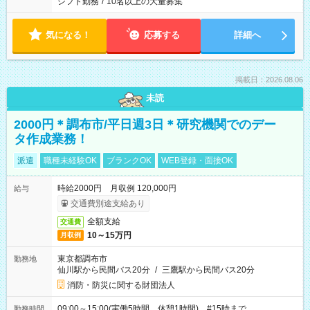
シフト勤務
/
10名以上の大量募集
気になる！
応募する
詳細へ
掲載日：2026.08.06
未読
2000円＊調布市/平日週3日＊研究機関でのデー
タ作成業務！
派遣
職種未経験OK
ブランクOK
WEB登録・面接OK
時給2000円 月収例 120,000円
給与
交通費別途支給あり
全額支給
交通費
10～15万円
月収例
東京都調布市
勤務地
仙川駅から民間バス20分
/
三鷹駅から民間バス20分
消防・防災に関する財団法人
09:00～15:00(実働5時間 休憩1時間) #15時まで
勤務時間