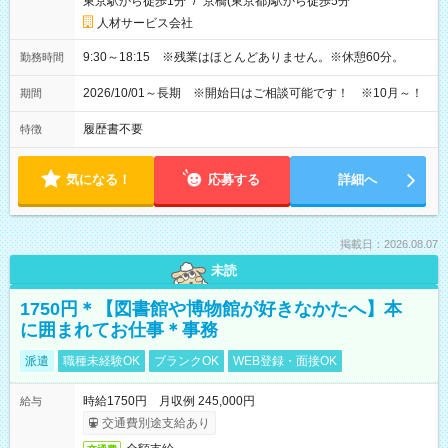
東京駅から徒歩1分
/
京橋(東京都)駅から徒歩5分
人材サービス会社
9:30～18:15 ※残業はほとんどありません。※休憩60分。
勤務時間
2026/10/01～長期 ※開始日はご相談可能です！ ※10月～！
期間
履歴書不要
特徴
気になる！
応募する
詳細へ
掲載日：2026.08.07
未読
1750円＊【図書館や博物館が好きなかたへ】本
に囲まれてお仕事＊事務
派遣
職種未経験OK
ブランクOK
WEB登録・面接OK
時給1750円 月収例 245,000円
給与
交通費別途支給あり