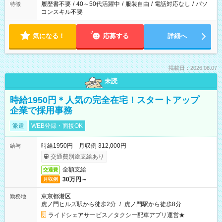
履歴書不要
/
40～50代活躍中
/
服装自由
/
電話対応なし
/
パソ
特徴
コンスキル不要
気になる！
応募する
詳細へ
掲載日：2026.08.07
未読
時給1950円＊人気の完全在宅！スタートアップ
企業で採用事務
派遣
WEB登録・面接OK
時給1950円 月収例 312,000円
給与
交通費別途支給あり
全額支給
交通費
30万円～
月収例
東京都港区
勤務地
虎ノ門ヒルズ駅から徒歩2分
/
虎ノ門駅から徒歩8分
ライドシェアサービス／タクシー配車アプリ運営★