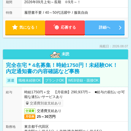
2026年09月上旬～長期 ※9月～！
期間
履歴書不要
/
40～50代活躍中
/
服装自由
特徴
気になる！
応募する
詳細へ
掲載日：2026.08.07
未読
完全在宅＊4名募集！時給1750円！未経験OK！
内定通知書の内容確認など事務
派遣
職種未経験OK
ブランクOK
WEB登録・面接OK
時給1750円＋交 【月収例】290,937円～ ■給与の前払いが可
給与
能な速払いサービスあり
交通費別途支給あり
交通費支給あり
交通費
25～30万円
月収例
東京都千代田区
勤務地