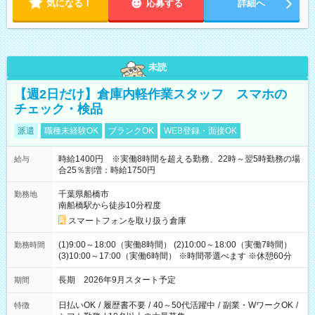
気になる！
応募する
詳細へ
未読
【週2日だけ】倉庫内軽作業スタッフ スマホの
チェック・検品
派遣
職種未経験OK
ブランクOK
WEB登録・面接OK
時給1400円 ※実働8時間を超える勤務、22時～翌5時勤務の場
給与
合25％割増：時給1750円
千葉県船橋市
勤務地
南船橋駅から徒歩10分程度
スマートフォンを取り扱う倉庫
(1)9:00～18:00（実働8時間） (2)10:00～18:00（実働7時間）
勤務時間
(3)10:00～17:00（実働6時間） ※時間帯選べます ※休憩60分
長期 2026年9月スタート予定
期間
日払いOK
/
履歴書不要
/
40～50代活躍中
/
副業・WワークOK
/
特徴