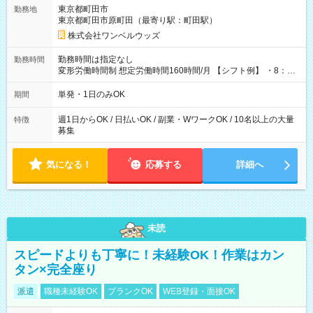
用期間なし
東京都町田市
勤務地
東京都町田市原町田（最寄り駅：町田駅）
株式会社ワンベルウッズ
勤務時間は指定なし
勤務時間
変形労働時間制 想定労働時間160時間/月 【シフト例】 ・8：00
～21：00
単発・1日のみOK
期間
週1日からOK / 日払いOK / 副業・WワークOK / 10名以上の大量
特徴
募集
気になる！
応募する
詳細へ
未読
スピードよりも丁寧に！未経験OK！作業はカン
タン×完全座り
派遣
職種未経験OK
ブランクOK
WEB登録・面接OK