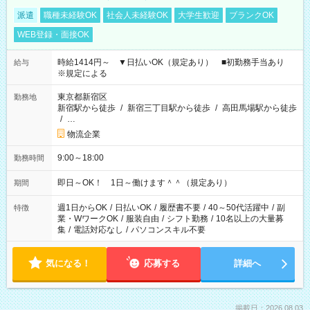
派遣
職種未経験OK
社会人未経験OK
大学生歓迎
ブランクOK
WEB登録・面接OK
時給1414円～ ▼日払いOK（規定あり） ■初勤務手当あり
給与
※規定による
東京都新宿区
勤務地
新宿駅から徒歩
/
新宿三丁目駅から徒歩
/
高田馬場駅から徒歩
/
…
物流企業
9:00～18:00
勤務時間
即日～OK！ 1日～働けます＾＾（規定あり）
期間
週1日からOK
/
日払いOK
/
履歴書不要
/
40～50代活躍中
/
副
特徴
業・WワークOK
/
服装自由
/
シフト勤務
/
10名以上の大量募
集
/
電話対応なし
/
パソコンスキル不要
気になる！
応募する
詳細へ
掲載日：2026.08.03