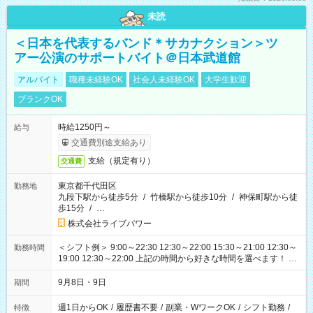
未読
＜日本を代表するバンド＊サカナクション＞ツ
アー公演のサポートバイト＠日本武道館
アルバイト
職種未経験OK
社会人未経験OK
大学生歓迎
ブランクOK
時給1250円～
給与
交通費別途支給あり
支給（規定有り）
交通費
東京都千代田区
勤務地
九段下駅から徒歩5分
/
竹橋駅から徒歩10分
/
神保町駅から徒
歩15分
/
…
株式会社ライブパワー
＜シフト例＞ 9:00～22:30 12:30～22:00 15:30～21:00 12:30～
勤務時間
19:00 12:30～22:00 上記の時間から好きな時間を選べます！ ※
時間は変更となる可能性があります
9月8日・9日
期間
週1日からOK
/
履歴書不要
/
副業・WワークOK
/
シフト勤務
/
特徴