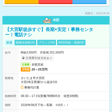
掲載日：2026.08.06
未読
【大宮駅徒歩すぐ】長期×安定！事務センタ
ー！電話ナシ
派遣
職種未経験OK
ブランクOK
WEB登録・面接OK
時給1300円 月収例 201,500円
給与
交通費別途支給あり
全額支給
交通費
20～25万円
月収例
さいたま市大宮区
勤務地
大宮(埼玉県)駅から徒歩3分
事務代行業
08:30～17:15(実働7時間45分 休憩1時間)
勤務時間
2026年08月下旬～長期 ※8月～！
期間