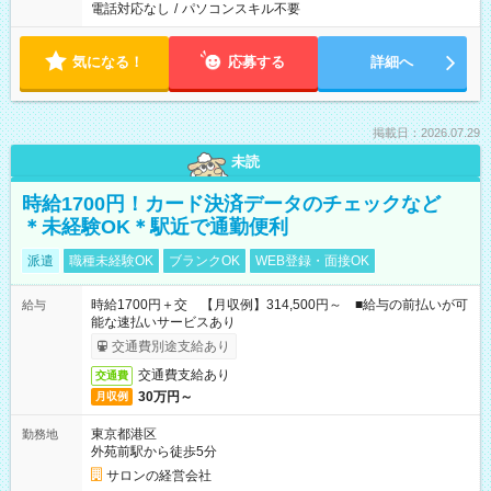
電話対応なし
/
パソコンスキル不要
気になる！
応募する
詳細へ
掲載日：2026.07.29
未読
時給1700円！カード決済データのチェックなど
＊未経験OK＊駅近で通勤便利
派遣
職種未経験OK
ブランクOK
WEB登録・面接OK
時給1700円＋交 【月収例】314,500円～ ■給与の前払いが可
給与
能な速払いサービスあり
交通費別途支給あり
交通費支給あり
交通費
30万円～
月収例
東京都港区
勤務地
外苑前駅から徒歩5分
サロンの経営会社