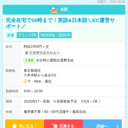
掲載日：2026.08.05
未読
完全在宅で16時まで！英語&日本語＼EC運営サ
ポート／
派遣
ブランクOK
WEB登録・面接OK
時給2450円＋交
給与
交通費別途支給あり
出社時の通勤交通費支給
交通費
東京都港区
勤務地
六本木駅から徒歩3分
IT・Web・通信
9:00～16:00
勤務時間
2026/8/17～長期 ※長期更新予定 ※8月～OK！
期間
履歴書不要
/
40～50代活躍中
/
服装自由
特徴
気になる！
応募する
詳細へ