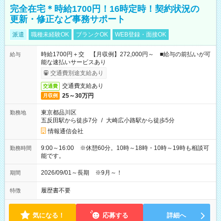
完全在宅＊時給1700円！16時定時！契約状況の
更新・修正など事務サポート
派遣
職種未経験OK
ブランクOK
WEB登録・面接OK
時給1700円＋交 【月収例】272,000円～ ■給与の前払いが可
給与
能な速払いサービスあり
交通費別途支給あり
交通費支給あり
交通費
25～30万円
月収例
東京都品川区
勤務地
五反田駅から徒歩7分
/
大崎広小路駅から徒歩5分
情報通信会社
9:00～16:00 ※休憩60分。10時～18時・10時～19時も相談可
勤務時間
能です。
2026/09/01～長期 ※9月～！
期間
履歴書不要
特徴
気になる！
応募する
詳細へ