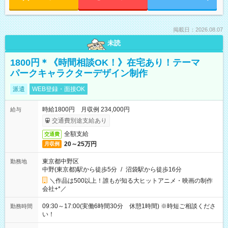
掲載日：2026.08.07
未読
1800円＊《時間相談OK！》在宅あり！テーマ
パークキャラクターデザイン制作
派遣
WEB登録・面接OK
時給1800円 月収例 234,000円
給与
交通費別途支給あり
全額支給
交通費
20～25万円
月収例
東京都中野区
勤務地
中野(東京都)駅から徒歩5分
/
沼袋駅から徒歩16分
＼作品は500以上！誰もが知る大ヒットアニメ・映画の制作
会社+*／
09:30～17:00(実働6時間30分 休憩1時間) ※時短ご相談くださ
勤務時間
い！