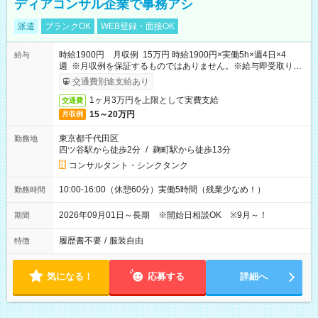
ディアコンサル企業で事務アシ
派遣
ブランクOK
WEB登録・面接OK
時給1900円 月収例 15万円 時給1900円×実働5h×週4日×4
給与
週 ※月収例を保証するものではありません。※給与即受取りサ
ービス利用可（利用条件有）
交通費別途支給あり
1ヶ月3万円を上限として実費支給
交通費
15～20万円
月収例
東京都千代田区
勤務地
四ツ谷駅から徒歩2分
/
麹町駅から徒歩13分
コンサルタント・シンクタンク
10:00-16:00（休憩60分）実働5時間（残業少なめ！）
勤務時間
2026年09月01日～長期 ※開始日相談OK ※9月～！
期間
履歴書不要
/
服装自由
特徴
気になる！
応募する
詳細へ