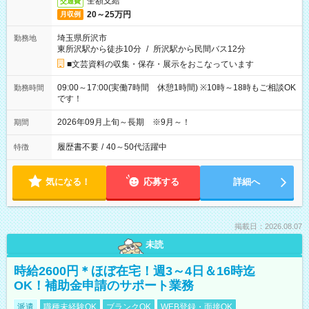
全額支給
交通費
20～25万円
月収例
埼玉県所沢市
勤務地
東所沢駅から徒歩10分
/
所沢駅から民間バス12分
■文芸資料の収集・保存・展示をおこなっています
09:00～17:00(実働7時間 休憩1時間) ※10時～18時もご相談OK
勤務時間
です！
2026年09月上旬～長期 ※9月～！
期間
履歴書不要
/
40～50代活躍中
特徴
気になる！
応募する
詳細へ
掲載日：2026.08.07
未読
時給2600円＊ほぼ在宅！週3～4日＆16時迄
OK！補助金申請のサポート業務
派遣
職種未経験OK
ブランクOK
WEB登録・面接OK