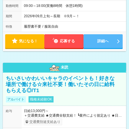
09:00～18:00(実働8時間 休憩1時間)
勤務時間
2026年09月上旬～長期 ※9月～！
期間
履歴書不要
/
服装自由
特徴
気になる！
応募する
詳細へ
未読
ちいさいかわいいキャラのイベントも！好きな
場所で働ける☆来社不要！働いたその日に給料
もらえる◎/T1
アルバイト
職種未経験OK
日給13,000円～
給与
＋交通費支給 ★交通費全額支給！ ┗案件により規定あり ★日払
いOK！（規定あり） ┗働いたその日に現金GET♪ お仕事後はコ
交通費別途支給あり
ンビニATMから 日払い分を引き落とせます！ 【試用期間】試