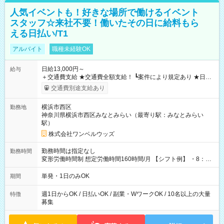
人気イベントも！好きな場所で働けるイベント
スタッフ☆来社不要！働いたその日に給料もら
える日払い/T1
アルバイト
職種未経験OK
日給13,000円～
給与
＋交通費支給 ★交通費全額支給！ ┗案件により規定あり ★日払
いOK！（規定あり） ┗働いたその日に現金GET♪ お仕事後はコ
交通費別途支給あり
ンビニATMから 日払い分を引き落とせます！ 【試用期間】試
用期間なし
横浜市西区
勤務地
神奈川県横浜市西区みなとみらい（最寄り駅：みなとみらい
駅）
株式会社ワンベルウッズ
勤務時間は指定なし
勤務時間
変形労働時間制 想定労働時間160時間/月 【シフト例】 ・8：00
～21：00
単発・1日のみOK
期間
週1日からOK / 日払いOK / 副業・WワークOK / 10名以上の大量
特徴
募集