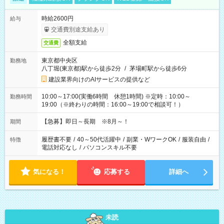
時給2600円
給与
交通費別途支給あり
全額支給
交通費
東京都中央区
勤務地
八丁堀(東京都)駅から徒歩2分
/
茅場町駅から徒歩6分
建設業界向けのAIサービスの提供など
10:00～17:00(実働6時間 休憩1時間) ※定時：10:00～
勤務時間
19:00（※終わりの時間：16:00～19:00で相談可！）
【急募】即日～長期 ※8月～！
期間
履歴書不要
/
40～50代活躍中
/
副業・WワークOK
/
服装自由
/
特徴
電話対応なし
/
パソコンスキル不要
気になる！
応募する
詳細へ
未読