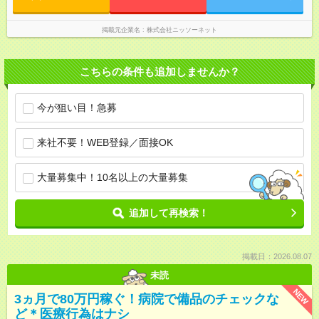
掲載元企業名
株式会社ニッソーネット
こちらの条件も追加しませんか？
今が狙い目！急募
来社不要！WEB登録／面接OK
大量募集中！10名以上の大量募集
追加して再検索！
掲載日：2026.08.07
未読
NEW
3ヵ月で80万円稼ぐ！病院で備品のチェックな
ど＊医療行為はナシ