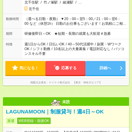
北千住駅
/
竹ノ塚駅
/
綾瀬駅
/
…
北千住
（選べる日勤・夜勤） ▼20：00～翌5：00／21：00～翌6：
勤務時間
00 など（休憩1h） 日勤のお仕事もございます！お気軽にご相談
ください！
研修後即日～OK ★短期・長期の就業も大歓迎＃急募
期間
週1日からOK
/
日払いOK
/
40～50代活躍中
/
副業・Wワーク
特徴
OK
/
シフト勤務
/
10名以上の大量募集
/
電話対応なし
/
パソコ
ンスキル不要
気になる！
応募する
詳細へ
掲載元企業名
テイケイ株式会社 【東京・神奈川エリア】
未読
LAGUNAMOON｜制服貸与！週4日～OK
派遣
WEB登録・面接OK