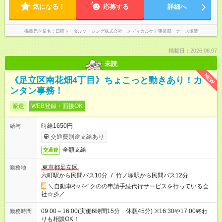
気になる！
応募する
詳細へ
掲載元企業名
日研トータルソーシング株式会社 メディカルケア事業部 ナース派遣
掲載日：2026.08.07
未読
NEW
《足立区南花畑4丁目》ちょこっと動きあり！カ
ンタン事務！
派遣
WEB登録・面接OK
時給1650円
給与
交通費別途支給あり
全額支給
交通費
東京都足立区
勤務地
六町駅から民間バス10分
/
竹ノ塚駅から民間バス12分
＼自動車やバイクのの申請手続代行サービスを行っている会
社☆彡／
09:00～16:00(実働6時間15分 休憩45分) ※16:30や17:00終わ
勤務時間
りも相談OK！