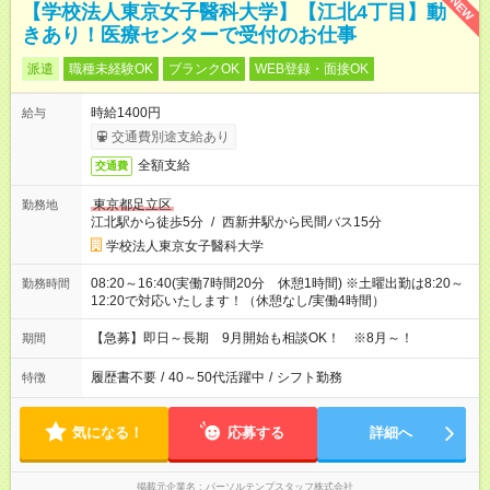
NEW
【学校法人東京女子醫科大学】【江北4丁目】動
きあり！医療センターで受付のお仕事
派遣
職種未経験OK
ブランクOK
WEB登録・面接OK
時給1400円
給与
交通費別途支給あり
全額支給
交通費
東京都足立区
勤務地
江北駅から徒歩5分
/
西新井駅から民間バス15分
学校法人東京女子醫科大学
08:20～16:40(実働7時間20分 休憩1時間) ※土曜出勤は8:20～
勤務時間
12:20で対応いたします！（休憩なし/実働4時間）
【急募】即日～長期 9月開始も相談OK！ ※8月～！
期間
履歴書不要
/
40～50代活躍中
/
シフト勤務
特徴
気になる！
応募する
詳細へ
掲載元企業名
パーソルテンプスタッフ株式会社