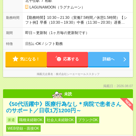
北千住駅
/
柏駅
LAGUNAMOON（ラグナムーン）
【勤務時間】10:30～21:30（実働7.5時間／休憩1.5時間）【シ
勤務時間
フト例】早番（10:30～19:30）中番（11:30～20:30）遅番
（12:30～21:30）
即日～更新制（1ヶ月毎の更新制です）
期間
日払いOK
/
シフト勤務
特徴
気になる！
応募する
詳細へ
掲載元企業名
株式会社シーエーセールススタッフ
掲載日：2026.08.07
未読
NEW
《50代活躍中》医療行為なし＊病院で患者さん
のサポート／日収1万1200円～
派遣
職種未経験OK
社会人未経験OK
ブランクOK
WEB登録・面接OK