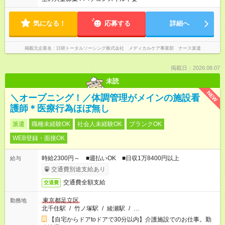
気になる！
応募する
詳細へ
掲載元企業名
日研トータルソーシング株式会社 メディカルケア事業部 ナース派遣
掲載日：2026.08.07
未読
NEW
＼オープニング！／体調管理がメインの施設看
護師＊医療行為ほぼ無し
派遣
職種未経験OK
社会人未経験OK
ブランクOK
WEB登録・面接OK
時給2300円～ ■週払いOK ■日収1万8400円以上
給与
交通費別途支給あり
交通費全額支給
交通費
東京都足立区
勤務地
北千住駅
/
竹ノ塚駅
/
綾瀬駅
/
…
【自宅からドアtoドアで30分以内】介護施設でのお仕事。勤