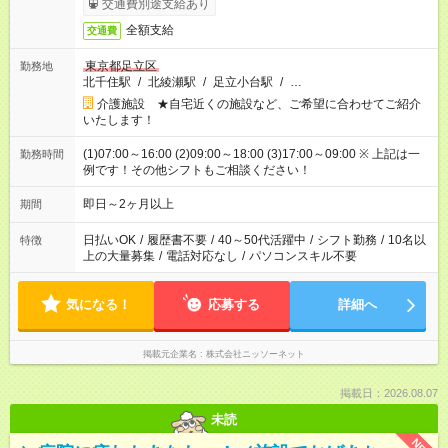
交通費別途支給あり
全額支給
交通費
東京都足立区
勤務地
北千住駅
/
北綾瀬駅
/
足立小台駅
/
…
介護施設 ★自宅近くの施設など、ご希望に合わせてご紹介
いたします！
(1)07:00～16:00 (2)09:00～18:00 (3)17:00～09:00 ※ 上記は一
勤務時間
例です！その他シフトもご相談ください！
即日～2ヶ月以上
期間
日払いOK
/
履歴書不要
/
40～50代活躍中
/
シフト勤務
/
10名以
特徴
上の大量募集
/
電話対応なし
/
パソコンスキル不要
気になる！
応募する
詳細へ
掲載元企業名
株式会社ニッソーネット
掲載日：2026.08.07
未読