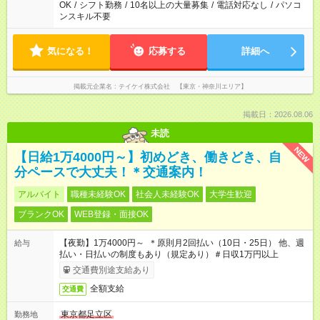
OK
/
シフト勤務
/
10名以上の大量募集
/
電話対応なし
/
パソコ
ンスキル不要
気になる！
応募する
詳細へ
掲載元企業名
テイケイ株式会社 【東京・神奈川エリア】
掲載日：2026.08.06
未読
NEW
【日給1万4000円～】初めどき、働きどき、自
分ペースで大丈夫！＊交通案内！
アルバイト
職種未経験OK
社会人未経験OK
大学生歓迎
ブランクOK
WEB登録・面接OK
【夜勤】1万4000円～ ＊原則月2回払い（10日・25日） 他、週
給与
払い・日払いの制度もあり（規定あり）＃日収1万円以上
交通費別途支給あり
全額支給
交通費
東京都足立区
勤務地