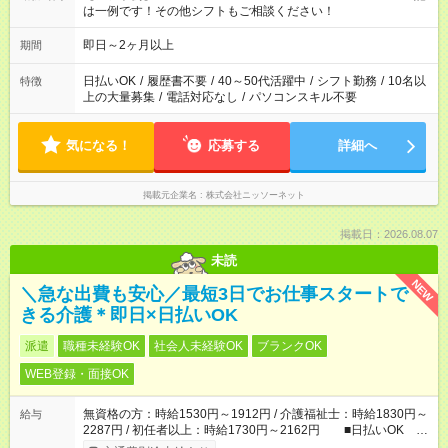
は一例です！その他シフトもご相談ください！
即日～2ヶ月以上
期間
日払いOK
/
履歴書不要
/
40～50代活躍中
/
シフト勤務
/
10名以
特徴
上の大量募集
/
電話対応なし
/
パソコンスキル不要
気になる！
応募する
詳細へ
掲載元企業名
株式会社ニッソーネット
掲載日：2026.08.07
未読
NEW
＼急な出費も安心／最短3日でお仕事スタートで
きる介護＊即日×日払いOK
派遣
職種未経験OK
社会人未経験OK
ブランクOK
WEB登録・面接OK
無資格の方：時給1530円～1912円 / 介護福祉士：時給1830円～
給与
2287円 / 初任者以上：時給1730円～2162円 ■日払いOK ■
日収例：1万2240円（時給1530円×8h）