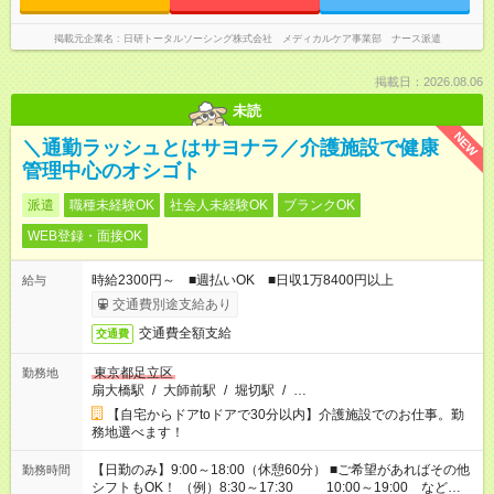
掲載元企業名
日研トータルソーシング株式会社 メディカルケア事業部 ナース派遣
掲載日：2026.08.06
未読
NEW
＼通勤ラッシュとはサヨナラ／介護施設で健康
管理中心のオシゴト
派遣
職種未経験OK
社会人未経験OK
ブランクOK
WEB登録・面接OK
時給2300円～ ■週払いOK ■日収1万8400円以上
給与
交通費別途支給あり
交通費全額支給
交通費
東京都足立区
勤務地
扇大橋駅
/
大師前駅
/
堀切駅
/
…
【自宅からドアtoドアで30分以内】介護施設でのお仕事。勤
務地選べます！
【日勤のみ】9:00～18:00（休憩60分） ■ご希望があればその他
勤務時間
シフトもOK！ （例）8:30～17:30 10:00～19:00 など