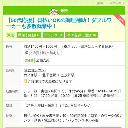
掲載日：2026.08.08
未読
NEW
【50代応援】日払いOKの調理補助！ダブルワ
ーカーも多数就業中！
派遣
職種未経験OK
ブランクOK
WEB登録・面接OK
時給1400円～1500円 （※スキル・資格によって昇給あり）
給与
交通費別途支給あり
全額支給
交通費
東京都足立区
勤務地
竹ノ塚駅
/
北千住駅
/
五反野駅
介護施設での勤務になります
シフト制（実働:7時間50分、休憩:45分） 早番：6:00～14:35 日
勤務時間
番：8:45～17:20 遅番：10:50～19:25 ※時間帯にご希望がござ
いましたらお気軽にご相談ください。
【急募】即日～短期！（＊2か月勤務～OK）
期間
日払いOK
/
履歴書不要
/
40～50代活躍中
/
副業・WワークOK
/
特徴
シフト勤務
/
電話対応なし
/
パソコンスキル不要