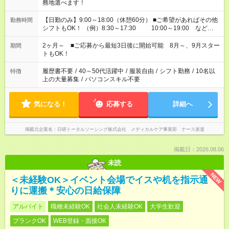
務地選べます！
【日勤のみ】9:00～18:00（休憩60分） ■ご希望があればその他
勤務時間
シフトもOK！ （例）8:30～17:30 10:00～19:00 など
「家族とお休みを合わせたい」 「できれば残業はしたくない」
など、あなたのご希望に沿ったお仕事をご紹介します！ ※Wワ
2ヶ月～ ■ご応募から最短3日後に開始可能 8月～、9月スター
期間
ーク希望の方へ 今ご覧のお仕事で希望する勤務時間と、もう1つ
トもOK！
のお仕事の勤務時間。 合計で週40時間を超える場合は応募でき
ません
履歴書不要
/
40～50代活躍中
/
服装自由
/
シフト勤務
/
10名以
特徴
上の大量募集
/
パソコンスキル不要
気になる！
応募する
詳細へ
掲載元企業名
日研トータルソーシング株式会社 メディカルケア事業部 ナース派遣
掲載日：2026.08.06
未読
NEW
＜未経験OK＞イベント会場でイスや机を指示通
りに運搬＊安心の日給保障
アルバイト
職種未経験OK
社会人未経験OK
大学生歓迎
ブランクOK
WEB登録・面接OK