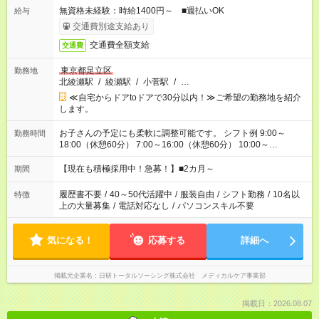
無資格未経験：時給1400円～ ■週払いOK
給与
交通費別途支給あり
交通費全額支給
交通費
東京都足立区
勤務地
北綾瀬駅
/
綾瀬駅
/
小菅駅
/
…
≪自宅からドアtoドアで30分以内！≫ご希望の勤務地を紹介
します。
お子さんの予定にも柔軟に調整可能です。 シフト例 9:00～
勤務時間
18:00（休憩60分） 7:00～16:00（休憩60分） 10:00～
19:00（休憩60分） ※Wワーク希望の方へ 今ご覧のお仕事で希
望する勤務時間と、もう1つのお仕事の勤務時間の合計が 週40
【現在も積極採用中！急募！】■2カ月～
期間
時間を超えなければOKです。
履歴書不要
/
40～50代活躍中
/
服装自由
/
シフト勤務
/
10名以
特徴
上の大量募集
/
電話対応なし
/
パソコンスキル不要
気になる！
応募する
詳細へ
掲載元企業名
日研トータルソーシング株式会社 メディカルケア事業部
掲載日：2026.08.07