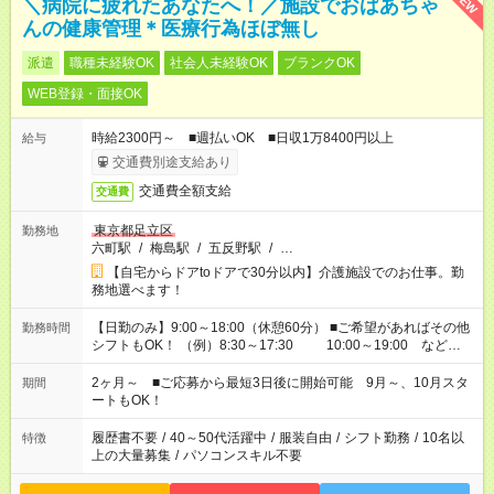
NEW
＼病院に疲れたあなたへ！／施設でおばあちゃ
んの健康管理＊医療行為ほぼ無し
派遣
職種未経験OK
社会人未経験OK
ブランクOK
WEB登録・面接OK
時給2300円～ ■週払いOK ■日収1万8400円以上
給与
交通費別途支給あり
交通費全額支給
交通費
東京都足立区
勤務地
六町駅
/
梅島駅
/
五反野駅
/
…
【自宅からドアtoドアで30分以内】介護施設でのお仕事。勤
務地選べます！
【日勤のみ】9:00～18:00（休憩60分） ■ご希望があればその他
勤務時間
シフトもOK！ （例）8:30～17:30 10:00～19:00 など
「家族とお休みを合わせたい」 「できれば残業はしたくない」
など、あなたのご希望に沿ったお仕事をご紹介します！ ※Wワ
2ヶ月～ ■ご応募から最短3日後に開始可能 9月～、10月スタ
期間
ーク希望の方へ 今ご覧のお仕事で希望する勤務時間と、もう1つ
ートもOK！
のお仕事の勤務時間。 合計で週40時間を超える場合は応募でき
ません
履歴書不要
/
40～50代活躍中
/
服装自由
/
シフト勤務
/
10名以
特徴
上の大量募集
/
パソコンスキル不要