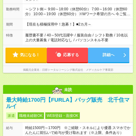
～シフト例～ 9:00～18:00（休憩60分） 7:00～16:00（休憩60
勤務時間
分） 10:00～19:00（休憩60分） ※Wワーク希望の方へ 今ご覧の
お仕事で希望する勤務時間と、もう1つのお仕事の勤務時間の合
計が 週40時間を超えなければOKです。
【現在も積極採用中！急募！】■2カ月～
期間
履歴書不要
/
40～50代活躍中
/
服装自由
/
シフト勤務
/
10名以
特徴
上の大量募集
/
電話対応なし
/
パソコンスキル不要
気になる！
応募する
詳細へ
掲載元企業名
日研トータルソーシング株式会社 メディカルケア事業部
未読
最大時給1700円【FURLA】バッグ販売 北千住マ
ルイ
派遣
職種未経験OK
WEB登録・面接OK
時給1500円～1700円 ※ご経験・スキルにより優遇 スマホでか
給与
んたんに前払いで給与が受け取れます（※上限、条件あり）