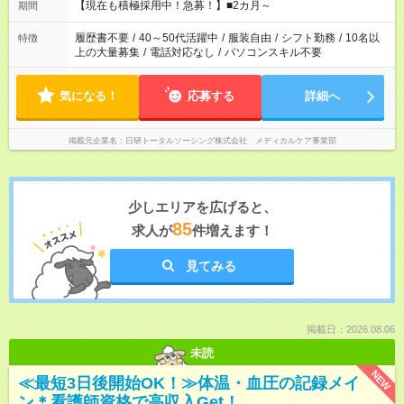
望する勤務時間と、もう1つのお仕事の勤務時間の合計が 週40
【現在も積極採用中！急募！】■2カ月～
期間
時間を超えなければOKです。
履歴書不要
/
40～50代活躍中
/
服装自由
/
シフト勤務
/
10名以
特徴
上の大量募集
/
電話対応なし
/
パソコンスキル不要
気になる！
応募する
詳細へ
掲載元企業名
日研トータルソーシング株式会社 メディカルケア事業部
少しエリアを広げると、
85
求人が
件増えます！
見てみる
掲載日：2026.08.06
未読
NEW
≪最短3日後開始OK！≫体温・血圧の記録メイ
ン＊看護師資格で高収入Get！