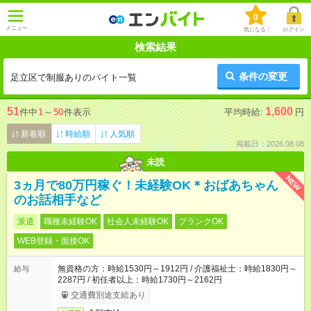
0
メニュー
気になる！
ログイン
検索結果
条件の変更
足立区で制服ありのバイト一覧
51
1,600
件中
1
～
50
件表示
平均時給:
円
新着順
時給順
人気順
掲載日：2026.08.08
未読
NEW
3ヵ月で80万円稼ぐ！未経験OK＊おばあちゃん
のお話相手など
派遣
職種未経験OK
社会人未経験OK
ブランクOK
WEB登録・面接OK
無資格の方：時給1530円～1912円 / 介護福祉士：時給1830円～
給与
2287円 / 初任者以上：時給1730円～2162円
交通費別途支給あり