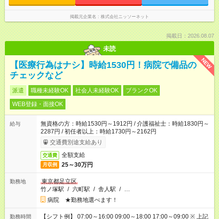
掲載元企業名
株式会社ニッソーネット
掲載日：2026.08.07
未読
NEW
【医療行為はナシ】時給1530円！病院で備品の
チェックなど
派遣
職種未経験OK
社会人未経験OK
ブランクOK
WEB登録・面接OK
無資格の方：時給1530円～1912円 / 介護福祉士：時給1830円～
給与
2287円 / 初任者以上：時給1730円～2162円
交通費別途支給あり
全額支給
交通費
25～30万円
月収例
東京都足立区
勤務地
竹ノ塚駅
/
六町駅
/
舎人駅
/
…
病院 ★勤務地選べます！
【シフト例】 07:00～16:00 09:00～18:00 17:00～09:00 ※ 上記
勤務時間