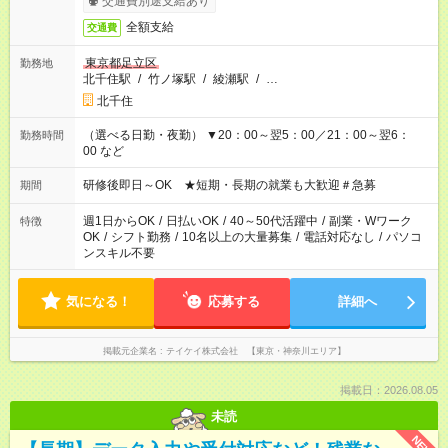
交通費別途支給あり
全額支給
交通費
東京都足立区
勤務地
北千住駅
/
竹ノ塚駅
/
綾瀬駅
/
…
北千住
（選べる日勤・夜勤） ▼20：00～翌5：00／21：00～翌6：
勤務時間
00 など
研修後即日～OK ★短期・長期の就業も大歓迎＃急募
期間
週1日からOK
/
日払いOK
/
40～50代活躍中
/
副業・Wワーク
特徴
OK
/
シフト勤務
/
10名以上の大量募集
/
電話対応なし
/
パソコ
ンスキル不要
気になる！
応募する
詳細へ
掲載元企業名
テイケイ株式会社 【東京・神奈川エリア】
掲載日：2026.08.05
未読
NEW