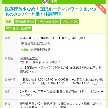
未読
NEW
医療行為少なめ＊ほぼルーティンワーク＆いつ
ものメンバーと働く体調管理
派遣
職種未経験OK
社会人未経験OK
ブランクOK
WEB登録・面接OK
時給2300円～ ■週払いOK ■日収1万8400円以上
給与
交通費別途支給あり
交通費全額支給
交通費
東京都足立区
勤務地
六町駅
/
梅島駅
/
五反野駅
/
…
【自宅からドアtoドアで30分以内】介護施設でのお仕事。勤
務地選べます！
【日勤のみ】9:00～17:00（休憩60分） ■ご希望があればその他
勤務時間
シフトもOK！ （例）8:30～17:30 10:00～19:00 など
「家族とお休みを合わせたい」 「できれば残業はしたくない」
など、あなたのご希望に沿ったお仕事をご紹介します！ ※Wワ
2ヶ月～ ■ご応募から最短3日後に開始可能 8月～、9月スター
期間
ーク希望の方へ 今ご覧のお仕事で希望する勤務時間と、もう1つ
トもOK！
のお仕事の勤務時間。 合計で週40時間を超える場合は応募でき
ません
履歴書不要
/
40～50代活躍中
/
服装自由
/
シフト勤務
/
10名以
特徴
上の大量募集
/
パソコンスキル不要