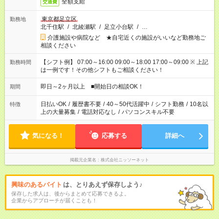
全額支給
交通費
東京都足立区
勤務地
北千住駅
/
北綾瀬駅
/
足立小台駅
/
…
介護施設や病院など ★自宅近くの施設がいいなど勤務地ご
相談ください
【シフト例】 07:00～16:00 09:00～18:00 17:00～09:00 ※ 上記
勤務時間
は一例です！その他シフトもご相談ください！
即日～2ヶ月以上 ■開始日の相談OK！
期間
日払いOK
/
履歴書不要
/
40～50代活躍中
/
シフト勤務
/
10名以
特徴
上の大量募集
/
電話対応なし
/
パソコンスキル不要
気になる！
応募する
詳細へ
掲載元企業名
株式会社ニッソーネット
興味のあるバイト
は、とりあえず保存しよう♪
保存した求人は、後からまとめて応募できるよ。
企業からアプローチが届くことも！