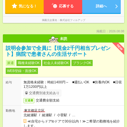
気になる！
応募する
詳細へ
掲載元企業名
株式会社フィルアップ
掲載日：2026.08.08
未読
NEW
説明会参加で全員に【現金2千円相当プレゼン
ト】病院で患者さんの生活サポート
派遣
職種未経験OK
社会人未経験OK
ブランクOK
WEB登録・面接OK
無資格未経験：時給1400円～ ■週払いOK ■扶養内OK ■日収
給与
1万1200円以上
交通費別途支給あり
交通費全額支給
交通費
東京都足立区
勤務地
北綾瀬駅
/
綾瀬駅
/
小菅駅
/
…
≪自宅からドアtoドアで30分以内！≫ご希望の勤務地を紹介
します。