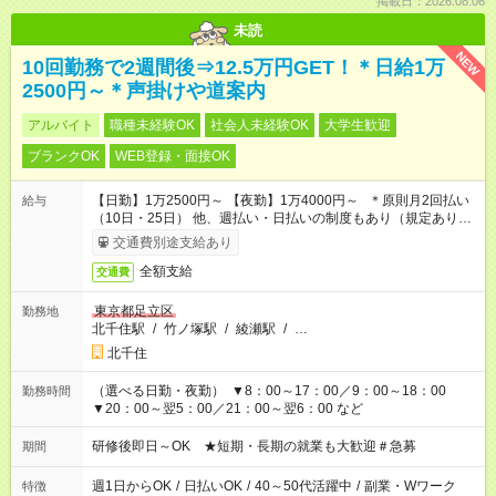
掲載日：2026.08.06
未読
NEW
10回勤務で2週間後⇒12.5万円GET！＊日給1万
2500円～＊声掛けや道案内
アルバイト
職種未経験OK
社会人未経験OK
大学生歓迎
ブランクOK
WEB登録・面接OK
【日勤】1万2500円～ 【夜勤】1万4000円～ ＊原則月2回払い
給与
（10日・25日） 他、週払い・日払いの制度もあり（規定あり）
＃日収1万円以上
交通費別途支給あり
全額支給
交通費
東京都足立区
勤務地
北千住駅
/
竹ノ塚駅
/
綾瀬駅
/
…
北千住
（選べる日勤・夜勤） ▼8：00～17：00／9：00～18：00
勤務時間
▼20：00～翌5：00／21：00～翌6：00 など
研修後即日～OK ★短期・長期の就業も大歓迎＃急募
期間
週1日からOK
/
日払いOK
/
40～50代活躍中
/
副業・Wワーク
特徴