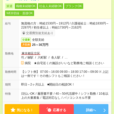
派遣
職種未経験OK
社会人未経験OK
ブランクOK
WEB登録・面接OK
無資格の方：時給1530円～1912円 / 介護福祉士：時給1830円～
給与
2287円 / 初任者以上：時給1730円～2162円
交通費別途支給あり
全額支給
交通費
25～30万円
月収例
東京都足立区
勤務地
竹ノ塚駅
/
六町駅
/
舎人駅
/
…
病院 ★自宅近くの施設がいいなど勤務地ご相談ください
【シフト例】 07:00～16:00 09:00～18:00 17:00～09:00 ※ 上記
勤務時間
は一例です！その他シフトもご相談ください！
即日～2ヶ月以上 ■開始日の相談OK！
期間
日払いOK
/
履歴書不要
/
40～50代活躍中
/
シフト勤務
/
10名以
特徴
上の大量募集
/
電話対応なし
/
パソコンスキル不要
気になる！
応募する
詳細へ