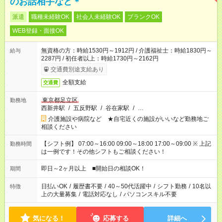
のお話相手など＊
派遣
職種未経験OK
社会人未経験OK
ブランクOK
WEB登録・面接OK
無資格の方：時給1530円～1912円 / 介護福祉士：時給1830円～
給与
2287円 / 初任者以上：時給1730円～2162円
交通費別途支給あり
全額支給
交通費
東京都足立区
勤務地
西新井駅
/
五反野駅
/
谷在家駅
/
…
介護施設や病院など ★自宅近くの施設がいいなど勤務地ご
相談ください
【シフト例】 07:00～16:00 09:00～18:00 17:00～09:00 ※ 上記
勤務時間
は一例です！その他シフトもご相談ください！
即日～2ヶ月以上 ■開始日の相談OK！
期間
日払いOK
/
履歴書不要
/
40～50代活躍中
/
シフト勤務
/
10名以
特徴
上の大量募集
/
電話対応なし
/
パソコンスキル不要
気になる！
応募する
詳細へ