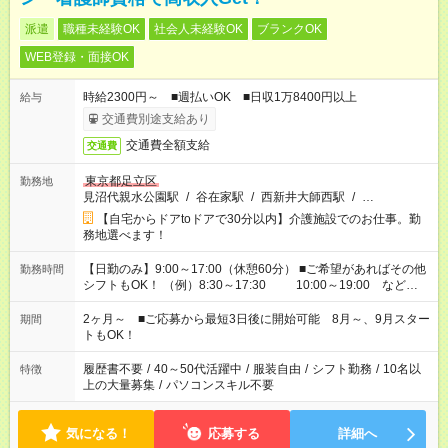
派遣
職種未経験OK
社会人未経験OK
ブランクOK
WEB登録・面接OK
時給2300円～ ■週払いOK ■日収1万8400円以上
給与
交通費別途支給あり
交通費全額支給
交通費
東京都足立区
勤務地
見沼代親水公園駅
/
谷在家駅
/
西新井大師西駅
/
…
【自宅からドアtoドアで30分以内】介護施設でのお仕事。勤
務地選べます！
【日勤のみ】9:00～17:00（休憩60分） ■ご希望があればその他
勤務時間
シフトもOK！ （例）8:30～17:30 10:00～19:00 など
「家族とお休みを合わせたい」 「できれば残業はしたくない」
など、あなたのご希望に沿ったお仕事をご紹介します！ ※Wワ
2ヶ月～ ■ご応募から最短3日後に開始可能 8月～、9月スター
期間
ーク希望の方へ 今ご覧のお仕事で希望する勤務時間と、もう1つ
トもOK！
のお仕事の勤務時間。 合計で週40時間を超える場合は応募でき
ません
履歴書不要
/
40～50代活躍中
/
服装自由
/
シフト勤務
/
10名以
特徴
上の大量募集
/
パソコンスキル不要
気になる！
応募する
詳細へ