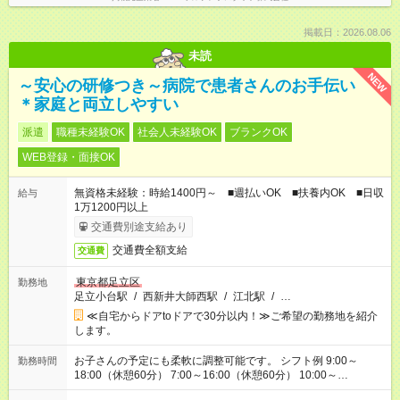
掲載日：2026.08.06
未読
NEW
～安心の研修つき～病院で患者さんのお手伝い
＊家庭と両立しやすい
派遣
職種未経験OK
社会人未経験OK
ブランクOK
WEB登録・面接OK
無資格未経験：時給1400円～ ■週払いOK ■扶養内OK ■日収
給与
1万1200円以上
交通費別途支給あり
交通費全額支給
交通費
東京都足立区
勤務地
足立小台駅
/
西新井大師西駅
/
江北駅
/
…
≪自宅からドアtoドアで30分以内！≫ご希望の勤務地を紹介
します。
お子さんの予定にも柔軟に調整可能です。 シフト例 9:00～
勤務時間
18:00（休憩60分） 7:00～16:00（休憩60分） 10:00～
19:00（休憩60分） ※Wワーク希望の方へ 今ご覧のお仕事で希