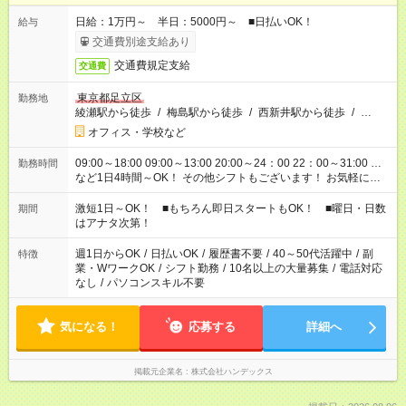
日給：1万円～ 半日：5000円～ ■日払いOK！
給与
交通費別途支給あり
交通費規定支給
交通費
東京都足立区
勤務地
綾瀬駅から徒歩
/
梅島駅から徒歩
/
西新井駅から徒歩
/
…
オフィス・学校など
09:00～18:00 09:00～13:00 20:00～24：00 22：00～31:00 …
勤務時間
など1日4時間～OK！ その他シフトもございます！ お気軽にご
相談ください！
激短1日～OK！ ■もちろん即日スタートもOK！ ■曜日・日数
期間
はアナタ次第！
週1日からOK
/
日払いOK
/
履歴書不要
/
40～50代活躍中
/
副
特徴
業・WワークOK
/
シフト勤務
/
10名以上の大量募集
/
電話対応
なし
/
パソコンスキル不要
気になる！
応募する
詳細へ
掲載元企業名
株式会社ハンデックス