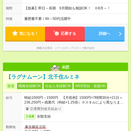
【急募】即日～長期 9月開始も相談OK！ ※8月～！
期間
履歴書不要
/
40～50代活躍中
特徴
気になる！
応募する
詳細へ
掲載元企業名
パーソルテンプスタッフ株式会社
未読
【ラグナムーン】北千住ルミネ
派遣
職種未経験OK
社会人未経験OK
WEB登録・面接OK
時給1500円～1500円 【月収例】1500円×7時間30分×21日＝
給与
236,250円＋残業代（時給×1.25倍）※スキルにより異なりま
す。
交通費別途支給あり
全額支給
交通費
東京都足立区
勤務地