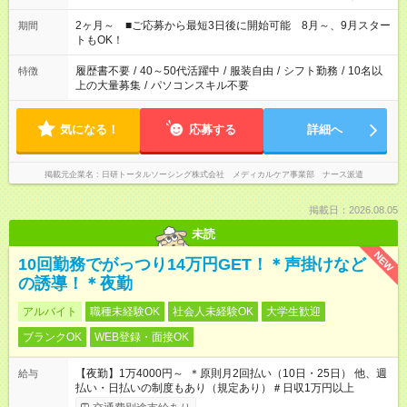
「家族とお休みを合わせたい」 「余裕を持って夕飯の準備がし
たい」 「できれば残業はしたくない」 など、ご希望があれば教
2ヶ月～ ■ご応募から最短3日後に開始可能 8月～、9月スター
期間
えてくださいね。 ※Wワーク希望の方へ 今ご覧のお仕事で希望
トもOK！
する勤務時間と、もう1つのお仕事の勤務時間。 合計で週40時
間を超える場合は応募できません
履歴書不要
/
40～50代活躍中
/
服装自由
/
シフト勤務
/
10名以
特徴
上の大量募集
/
パソコンスキル不要
気になる！
応募する
詳細へ
掲載元企業名
日研トータルソーシング株式会社 メディカルケア事業部 ナース派遣
掲載日：2026.08.05
未読
NEW
10回勤務でがっつり14万円GET！＊声掛けなど
の誘導！＊夜勤
アルバイト
職種未経験OK
社会人未経験OK
大学生歓迎
ブランクOK
WEB登録・面接OK
【夜勤】1万4000円～ ＊原則月2回払い（10日・25日） 他、週
給与
払い・日払いの制度もあり（規定あり）＃日収1万円以上