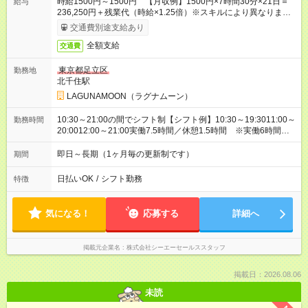
時給1500円～1500円 【月収例】1500円×7時間30分×21日＝
給与
236,250円＋残業代（時給×1.25倍）※スキルにより異なりま
す。
交通費別途支給あり
全額支給
交通費
東京都足立区
勤務地
北千住駅
LAGUNAMOON（ラグナムーン）
10:30～21:00の間でシフト制【シフト例】10:30～19:3011:00～
勤務時間
20:0012:00～21:00実働7.5時間／休憩1.5時間 ※実働6時間以
上の時短勤務も相談可能です。
即日～長期（1ヶ月毎の更新制です）
期間
日払いOK
/
シフト勤務
特徴
気になる！
応募する
詳細へ
掲載元企業名
株式会社シーエーセールススタッフ
掲載日：2026.08.06
未読