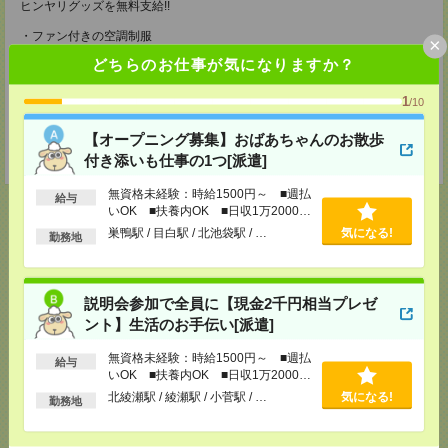
ヒンヤリグッズを無料支給!!
・ファン付きの空調制服
×
・アイスメット
どちらのお仕事が気になりますか？
・紫外線カットの最新ヘルメット
・冷却ジェルシート
・塩分タブレット
1
/10
・完全防水リュック
・軽量安全靴
【オープニング募集】おばあちゃんのお散歩
・靴下3足
・ドリンク手当（200円/1勤務につき）
付き添いも仕事の1つ[派遣]
無資格未経験：時給1500円～ ■週払
給与
いOK ■扶養内OK ■日収1万2000円
以上
巣鴨駅 / 目白駅 / 北池袋駅 / …
気になる!
勤務地
応募ページへ
説明会参加で全員に【現金2千円相当プレゼ
ント】生活のお手伝い[派遣]
気になる！
無資格未経験：時給1500円～ ■週払
給与
いOK ■扶養内OK ■日収1万2000円
以上
北綾瀬駅 / 綾瀬駅 / 小菅駅 / …
気になる!
メール
LINE
勤務地
で送る
で送る