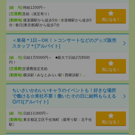
[給 与]
時給1250円～
[交通費]
支給（規定有り）
気になる！
[勤務地]
後楽園駅から徒歩5分
/
水道橋駅から徒歩5
分
/
春日(東京都)駅から徒歩7分
＜単発＊1日～OK！＞コンサートなどのグッズ販売
スタッフ＊[アルバイト]
[給 与]
日給1万5000円～ ■最大で日給2万8500
円！
[交通費]
交通費規定支給
気になる！
[勤務地]
横浜駅
/
みなとみらい駅
/
西横浜駅
/
…
ちいさいかわいいキャラのイベントも！好きな場所
で働ける☆来社不要！働いたその日に給料もらえる
◎/T1[アルバイト]
[給 与]
日給13,000円～
[勤務地]
東京都足立区千住旭町（最寄り駅：北千住
気になる！
駅）