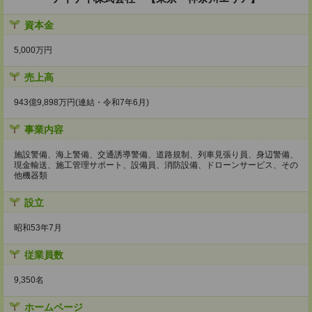
資本金
5,000万円
売上高
943億9,898万円(連結・令和7年6月)
事業内容
施設警備、海上警備、交通誘導警備、道路規制、列車見張り員、身辺警備、
現金輸送、施工管理サポート、設備員、消防設備、ドローンサービス、その
他機器類
設立
昭和53年7月
従業員数
9,350名
ホームページ