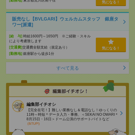
[勤務地]
東京都荒川区南千住
気になる！
販売なし【BVLGARI】ウェルカムスタッフ 銀座タ
ワー[派遣]
[給 与]
時給1600円～1650円 ※ご経験・スキル
により考慮致します
[交通費]
交通費全額支給（規定あり）
気になる！
[勤務地]
銀座駅から徒歩1分
すべて見る
編集部イチオシ
【完全在宅！】難しい業務なし＆電話なし！ゆっくりの
11時～時短＊データ入力・事務、＜SEKAI NO OWARI＊
8月15日・16日＞ドーム公演のサポートバイトなど
(8/7UP!)