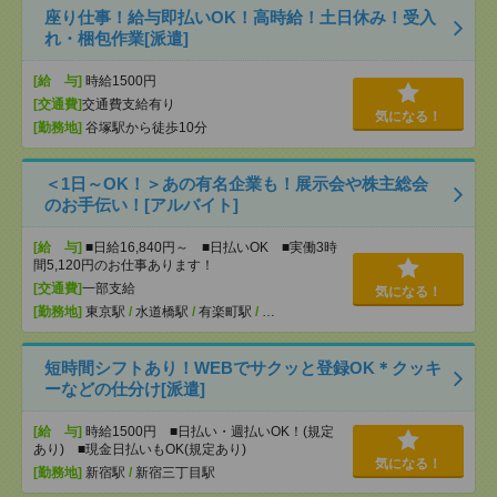
座り仕事！給与即払いOK！高時給！土日休み！受入
れ・梱包作業[派遣]
[給 与]
時給1500円
[交通費]
交通費支給有り
気になる！
[勤務地]
谷塚駅から徒歩10分
＜1日～OK！＞あの有名企業も！展示会や株主総会
のお手伝い！[アルバイト]
[給 与]
■日給16,840円～ ■日払いOK ■実働3時
間5,120円のお仕事あります！
[交通費]
一部支給
気になる！
[勤務地]
東京駅
/
水道橋駅
/
有楽町駅
/
…
短時間シフトあり！WEBでサクッと登録OK＊クッキ
ーなどの仕分け[派遣]
[給 与]
時給1500円 ■日払い・週払いOK！(規定
あり) ■現金日払いもOK(規定あり)
気になる！
[勤務地]
新宿駅
/
新宿三丁目駅