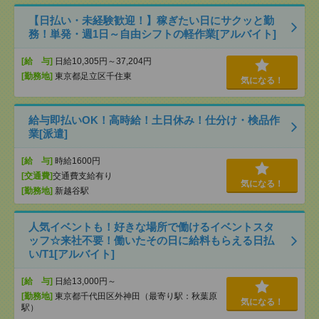
【日払い・未経験歓迎！】稼ぎたい日にサクッと勤
務！単発・週1日～自由シフトの軽作業[アルバイト]
[給 与]
日給10,305円～37,204円
[勤務地]
東京都足立区千住東
気になる！
給与即払いOK！高時給！土日休み！仕分け・検品作
業[派遣]
[給 与]
時給1600円
[交通費]
交通費支給有り
気になる！
[勤務地]
新越谷駅
人気イベントも！好きな場所で働けるイベントスタ
ッフ☆来社不要！働いたその日に給料もらえる日払
い/T1[アルバイト]
[給 与]
日給13,000円～
[勤務地]
東京都千代田区外神田（最寄り駅：秋葉原
気になる！
駅）