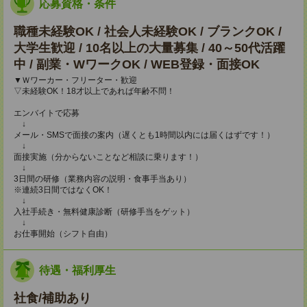
応募資格・条件
職種未経験OK / 社会人未経験OK / ブランクOK /
大学生歓迎 / 10名以上の大量募集 / 40～50代活躍
中 / 副業・WワークOK / WEB登録・面接OK
▼Ｗワーカー・フリーター・歓迎
▽未経験OK！18才以上であれば年齢不問！
エンバイトで応募
↓
メール・SMSで面接の案内（遅くとも1時間以内には届くはずです！）
↓
面接実施（分からないことなど相談に乗ります！）
↓
3日間の研修（業務内容の説明・食事手当あり）
※連続3日間ではなくOK！
↓
入社手続き・無料健康診断（研修手当をゲット）
↓
お仕事開始（シフト自由）
待遇・福利厚生
社食/補助あり