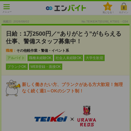
0
メニュー
気になる！
ログイン
掲載日 :2026
/
08
/
02
No.TEIKEIKT[0109]_KTS01・C04
日給：1万2500円／“ありがとう”がもらえる
仕事、警備スタッフ募集中！
職種：
その他軽作業・警備・イベント系
アルバイト
職種未経験OK
社会人未経験OK
大学生歓迎
ブランクOK
WEB登録・面接OK
新しく働きたい方、ブランクがある方大歓迎！無理
なく続く週1～OKのシフト制！