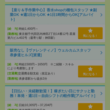
【座り＆手作業中心】香水shopの梱包スタッフ ★副
業OK ★週1日からOK ★1日1時間からOK[アルバイ
ト]
[給 与]
時給1,400円～
[勤務地]
東京都千代田区内神田2丁目14番12号 星屋
気になる！
第六ビル402号（最寄り駅：神田駅）
販売なし【ヴァレンティノ】ウェルカムスタッフ
表参道ヒルズ[派遣]
[給 与]
時給1500円～1650円 ※ご経験・スキル
により考慮致します
[交通費]
交通費全額支給（規定あり）
気になる！
[勤務地]
表参道駅から徒歩2分
【日払い・未経験歓迎！】稼ぎたい日にサクッと勤
務！単発・週1日～自由シフトの軽作業[アルバイト]
[給 与]
日給10,305円～37,204円