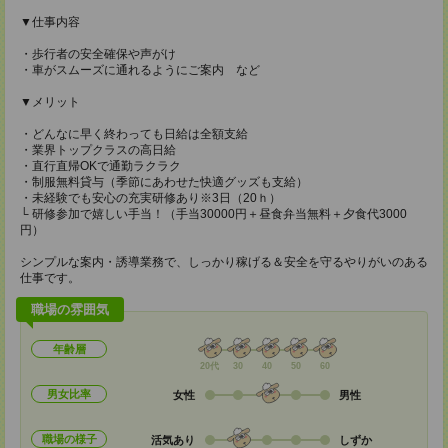
▼仕事内容
・歩行者の安全確保や声がけ
・車がスムーズに通れるようにご案内 など
▼メリット
・どんなに早く終わっても日給は全額支給
・業界トップクラスの高日給
・直行直帰OKで通勤ラクラク
・制服無料貸与（季節にあわせた快適グッズも支給）
・未経験でも安心の充実研修あり※3日（20ｈ）
└ 研修参加で嬉しい手当！（手当30000円＋昼食弁当無料＋夕食代3000
円）
シンプルな案内・誘導業務で、しっかり稼げる＆安全を守るやりがいのある
仕事です。
職場の雰囲気
年齢層
20代
30
40
50
60
男女比率
女性
男性
職場の様子
活気あり
しずか