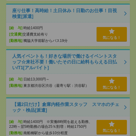
座り仕事！高時給！土日休み！日勤のお仕事！目視
検査[派遣]
[給 与]
時給1400円
[交通費]
交通費支給有り
気になる！
[勤務地]
獨協大学前駅からバス19分
人気イベントも！好きな場所で働けるイベントスタ
ッフ☆来社不要！働いたその日に給料もらえる日払
い/T1[アルバイト]
[給 与]
日給13,000円～
[勤務地]
東京都渋谷区渋谷（最寄り駅：渋谷駅）
気になる！
【週2日だけ】倉庫内軽作業スタッフ スマホのチェ
ック・検品[派遣]
[給 与]
時給1400円 ※実働8時間を超える勤務、
22時～翌5時勤務の場合25％割増：時給1750円
気になる！
[勤務地]
南船橋駅から徒歩10分程度