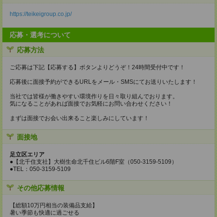
https://teikeigroup.co.jp/
応募・選考について
応募方法
ご応募は下記【応募する】ボタンよりどうぞ！24時間受付中です！
応募後に面接予約ができるURLをメール・SMSにてお送りいたします！
当社では皆様が働きやすい環境作りを日々取り組んでおります。
気になることがあれば面接でお気軽にお問い合わせください！
まずは面接でお会い出来ること楽しみにしています！
面接地
足立区エリア
●【北千住支社】大樹生命北千住ビル6階F室（050-3159-5109）
●TEL：050-3159-5109
その他応募情報
【総額10万円相当の装備品支給】
暑い季節も快適に過ごせる