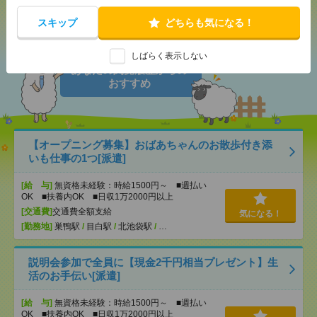
シェア
ツイート
ブックマーク
スキップ
どちらも気になる！
しばらく表示しない
あなたの閲覧履歴からの
おすすめ
【オープニング募集】おばあちゃんのお散歩付き添
いも仕事の1つ[派遣]
[給 与]
無資格未経験：時給1500円～ ■週払い
OK ■扶養内OK ■日収1万2000円以上
[交通費]
交通費全額支給
気になる！
[勤務地]
巣鴨駅
/
目白駅
/
北池袋駅
/
…
説明会参加で全員に【現金2千円相当プレゼント】生
活のお手伝い[派遣]
[給 与]
無資格未経験：時給1500円～ ■週払い
OK ■扶養内OK ■日収1万2000円以上