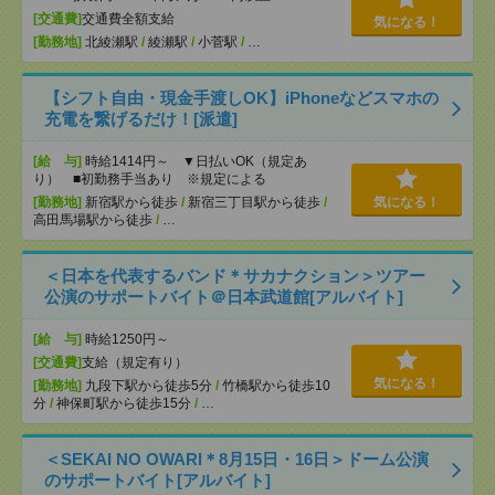
[交通費]
交通費全額支給
気になる！
[勤務地]
北綾瀬駅
/
綾瀬駅
/
小菅駅
/
…
【シフト自由・現金手渡しOK】iPhoneなどスマホの
充電を繋げるだけ！[派遣]
[給 与]
時給1414円～ ▼日払いOK（規定あ
り） ■初勤務手当あり ※規定による
[勤務地]
新宿駅から徒歩
/
新宿三丁目駅から徒歩
/
気になる！
高田馬場駅から徒歩
/
…
＜日本を代表するバンド＊サカナクション＞ツアー
公演のサポートバイト＠日本武道館[アルバイト]
[給 与]
時給1250円～
[交通費]
支給（規定有り）
気になる！
[勤務地]
九段下駅から徒歩5分
/
竹橋駅から徒歩10
分
/
神保町駅から徒歩15分
/
…
＜SEKAI NO OWARI＊8月15日・16日＞ドーム公演
のサポートバイト[アルバイト]