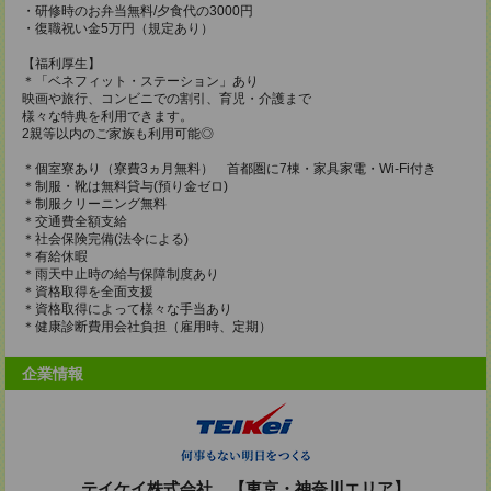
・研修時のお弁当無料/夕食代の3000円
・復職祝い金5万円（規定あり）
【福利厚生】
＊「ベネフィット・ステーション」あり
映画や旅行、コンビニでの割引、育児・介護まで
様々な特典を利用できます。
2親等以内のご家族も利用可能◎
＊個室寮あり（寮費3ヵ月無料） 首都圏に7棟・家具家電・Wi-Fi付き
＊制服・靴は無料貸与(預り金ゼロ)
＊制服クリーニング無料
＊交通費全額支給
＊社会保険完備(法令による)
＊有給休暇
＊雨天中止時の給与保障制度あり
＊資格取得を全面支援
＊資格取得によって様々な手当あり
＊健康診断費用会社負担（雇用時、定期）
企業情報
テイケイ株式会社 【東京・神奈川エリア】