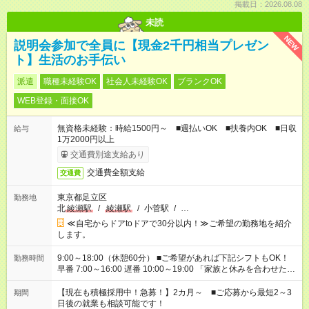
掲載日：2026.08.08
未読
NEW
説明会参加で全員に【現金2千円相当プレゼン
ト】生活のお手伝い
派遣
職種未経験OK
社会人未経験OK
ブランクOK
WEB登録・面接OK
無資格未経験：時給1500円～ ■週払いOK ■扶養内OK ■日収
給与
1万2000円以上
交通費別途支給あり
交通費全額支給
交通費
東京都足立区
勤務地
北
綾瀬駅
/
綾瀬駅
/
小菅駅
/
…
≪自宅からドアtoドアで30分以内！≫ご希望の勤務地を紹介
します。
9:00～18:00（休憩60分） ■ご希望があれば下記シフトもOK！
勤務時間
早番 7:00～16:00 遅番 10:00～19:00 「家族と休みを合わせた
い」 「余裕を持って夕飯の準備がしたい」 「できれば残業はし
たくない」 など、ご希望を教えてくださいね。 ※Wワーク希望
【現在も積極採用中！急募！】2カ月～ ■ご応募から最短2～3
期間
の方へ 今ご覧のお仕事で希望する勤務時間と、もう1つのお仕事
日後の就業も相談可能です！