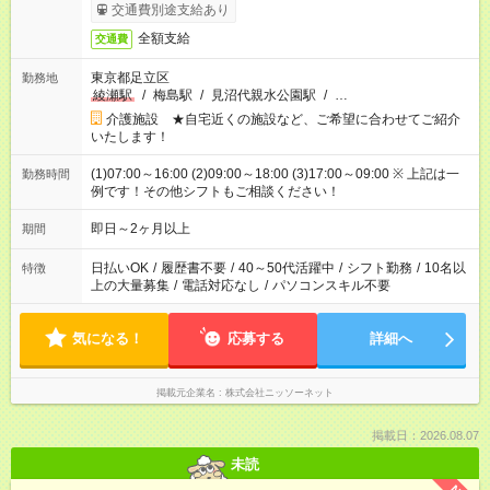
日収例：1万2240円（時給1530円×8h）
交通費別途支給あり
全額支給
交通費
東京都足立区
勤務地
綾瀬駅
/
梅島駅
/
見沼代親水公園駅
/
…
介護施設 ★自宅近くの施設など、ご希望に合わせてご紹介
いたします！
(1)07:00～16:00 (2)09:00～18:00 (3)17:00～09:00 ※ 上記は一
勤務時間
例です！その他シフトもご相談ください！
即日～2ヶ月以上
期間
日払いOK
/
履歴書不要
/
40～50代活躍中
/
シフト勤務
/
10名以
特徴
上の大量募集
/
電話対応なし
/
パソコンスキル不要
気になる！
応募する
詳細へ
掲載元企業名
株式会社ニッソーネット
掲載日：2026.08.07
未読