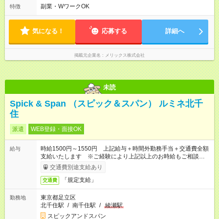
家族と過ごす時間もしっかり確保できます。 ◆長期で働きたい
副業・WワークOK
特徴
方歓迎！
気になる！
応募する
詳細へ
掲載元企業名
メリックス株式会社
未読
Spick & Span （スピック＆スパン） ルミネ北千
住
派遣
WEB登録・面接OK
時給1500円～1550円 上記給与＋時間外勤務手当＋交通費全額
給与
支給いたします ※ご経験により上記以上のお時給もご相談させ
ていただきます ※時間外手当はお時給の1.25倍です！
交通費別途支給あり
「規定支給」
交通費
東京都足立区
勤務地
北千住駅
/
南千住駅
/
綾瀬駅
スピックアンドスパン