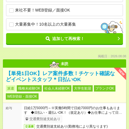
来社不要！WEB登録／面接OK
大量募集中！10名以上の大量募集
追加して再検索！
掲載日：2026.08.08
未読
NEW
【単発1日OK】レア案件多数！チケット確認な
どイベントスタッフ＊日払いOK
派遣
職種未経験OK
社会人未経験OK
大学生歓迎
ブランクOK
WEB登録・面接OK
日給1万5000円～※実働5時間で日給7000円のお仕事もありま
給与
す ◆日払い・週払いOK！（規定あり）◆お仕事によって日給も
異なります
交通費別途支給あり
交通費別途支給あり(勤務地により異なります)
交通費