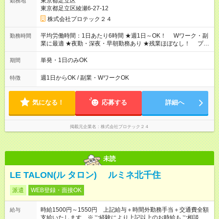
東京都足立区
勤務地
と同じです。
東京都足立区綾瀬6-27-12
株式会社プロテック２４
平均労働時間：1日あたり6時間 ★週1日～OK！ Wワーク・副
勤務時間
業に最適 ★夜勤・深夜・早朝勤務あり ★残業ほぼなし！ プラ
イベート充実 平均労働時間：1日あたり6時間 ★週1日～OK！
Wワーク・副業に最適 ★夜勤・深夜・早朝勤務あり ★残業ほぼ
単発・1日のみOK
期間
なし！ プライベート充実
週1日からOK / 副業・WワークOK
特徴
気になる！
応募する
詳細へ
掲載元企業名
株式会社プロテック２４
未読
LE TALON(ル タロン) ルミネ北千住
派遣
WEB登録・面接OK
時給1500円～1550円 上記給与＋時間外勤務手当＋交通費全額
給与
支給いたします ※ご経験により上記以上のお時給もご相談させ