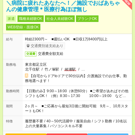
NEW
＼病院に疲れたあなたへ！／施設でおばあちゃ
んの健康管理＊医療行為ほぼ無し
派遣
職種未経験OK
社会人未経験OK
ブランクOK
WEB登録・面接OK
時給2300円～ ■週払いOK ■日収1万8400円以上
給与
交通費別途支給あり
交通費全額支給
交通費
東京都足立区
勤務地
北千住駅
/
竹ノ塚駅
/
綾瀬駅
/
…
【自宅からドアtoドアで30分以内】介護施設でのお仕事。勤
務地選べます！
【日勤のみ】9:00～18:00（休憩60分） ■ご希望があればその他
勤務時間
シフトもOK！ （例）8:30～17:30 10:00～19:00 など
「家族とお休みを合わせたい」 「できれば残業はしたくない」
など、あなたのご希望に沿ったお仕事をご紹介します！ ※Wワ
2ヶ月～ ■ご応募から最短3日後に開始可能 9月～、10月スタ
期間
ーク希望の方へ 今ご覧のお仕事で希望する勤務時間と、もう1つ
ートもOK！
のお仕事の勤務時間。 合計で週40時間を超える場合は応募でき
ません
履歴書不要
/
40～50代活躍中
/
服装自由
/
シフト勤務
/
10名以
特徴
上の大量募集
/
パソコンスキル不要