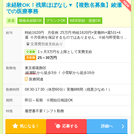
NEW
未経験OK！残業ほぼなし▼【複数名募集】綾瀬
での医療事務
派遣
職種未経験OK
ブランクOK
WEB登録・面接OK
時給1620円 月収例 25万円 時給1620円×実働8h×週5日×4
給与
週 ※月収例を保証するものではありません。※給与即受取りサ
ービス利用可（利用条件有）
交通費別途支給あり
1ヶ月3万円を上限として実費支給
交通費
25～30万円
月収例
東京都葛飾区
勤務地
綾瀬駅
から徒歩3分
/
小菅駅から徒歩16分
医療関連
08:30-17:30（休憩60分）実働8時間（残業少なめ！）
勤務時間
即日～長期 ※開始日相談OK
期間
履歴書不要
/
シフト勤務
特徴
気になる！
応募する
詳細へ