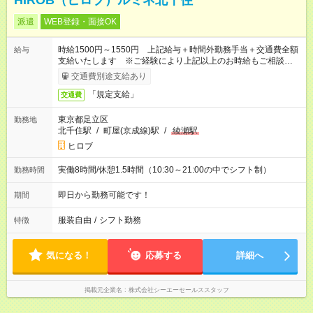
HIROB（ヒロブ）ルミネ北千住
派遣
WEB登録・面接OK
時給1500円～1550円 上記給与＋時間外勤務手当＋交通費全額
給与
支給いたします ※ご経験により上記以上のお時給もご相談させ
ていただきます ※時間外手当はお時給の1.25倍です！
交通費別途支給あり
「規定支給」
交通費
東京都足立区
勤務地
北千住駅
/
町屋(京成線)駅
/
綾瀬駅
ヒロブ
実働8時間/休憩1.5時間（10:30～21:00の中でシフト制）
勤務時間
即日から勤務可能です！
期間
服装自由
/
シフト勤務
特徴
気になる！
応募する
詳細へ
掲載元企業名
株式会社シーエーセールススタッフ