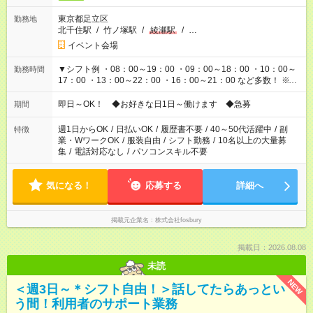
東京都足立区
勤務地
北千住駅
/
竹ノ塚駅
/
綾瀬駅
/
…
イベント会場
▼シフト例 ・08：00～19：00 ・09：00～18：00 ・10：00～
勤務時間
17：00 ・13：00～22：00 ・16：00～21：00 など多数！ ※お
仕事により勤務時間が異なります
即日～OK！ ◆お好きな日1日～働けます ◆急募
期間
週1日からOK
/
日払いOK
/
履歴書不要
/
40～50代活躍中
/
副
特徴
業・WワークOK
/
服装自由
/
シフト勤務
/
10名以上の大量募
集
/
電話対応なし
/
パソコンスキル不要
気になる！
応募する
詳細へ
掲載元企業名
株式会社fosbury
掲載日：2026.08.08
未読
NEW
＜週3日～＊シフト自由！＞話してたらあっとい
う間！利用者のサポート業務