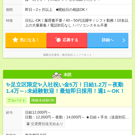
即日～2ヶ月以上 ■開始日の相談OK！
期間
日払いOK
/
履歴書不要
/
40～50代活躍中
/
シフト勤務
/
10名以
特徴
上の大量募集
/
電話対応なし
/
パソコンスキル不要
気になる！
応募する
詳細へ
掲載元企業名
株式会社ニッソーネット
未読
✨足立区限定✨入社祝い金5万！日給1.2万～夜勤
1.4万～♪未経験歓迎！最短即日採用！週1～OK！
アルバイト
職種未経験OK
日給12,000円～
給与
日勤：12,000円～ 夜勤：14,000円～ ★日給＋手当（送迎対応）
★短時間終了でも日給全額保証 ★週払いOK！急な出費も安心 ★
交通費別途支給あり
入社祝い金5万円（規定有） ★交通費全額支給 【試用期間】試
用期間あり 試用期間の長さ：2週間 雇用形態、給与は本採用時