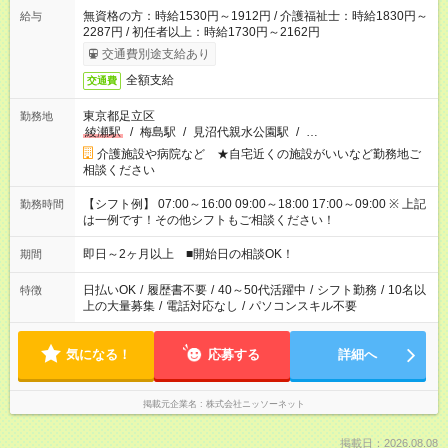
無資格の方：時給1530円～1912円 / 介護福祉士：時給1830円～
給与
2287円 / 初任者以上：時給1730円～2162円
交通費別途支給あり
全額支給
交通費
東京都足立区
勤務地
綾瀬駅
/
梅島駅
/
見沼代親水公園駅
/
…
介護施設や病院など ★自宅近くの施設がいいなど勤務地ご
相談ください
【シフト例】 07:00～16:00 09:00～18:00 17:00～09:00 ※ 上記
勤務時間
は一例です！その他シフトもご相談ください！
即日～2ヶ月以上 ■開始日の相談OK！
期間
日払いOK
/
履歴書不要
/
40～50代活躍中
/
シフト勤務
/
10名以
特徴
上の大量募集
/
電話対応なし
/
パソコンスキル不要
気になる！
応募する
詳細へ
掲載元企業名
株式会社ニッソーネット
掲載日：2026.08.08