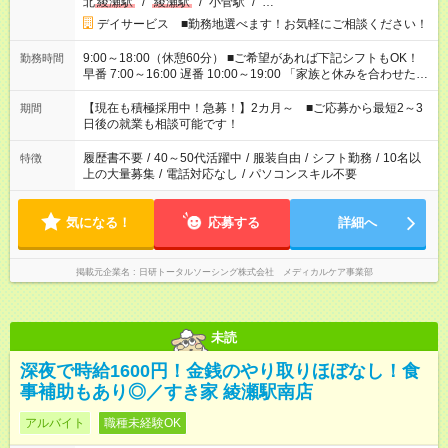
北
綾瀬駅
/
綾瀬駅
/
小菅駅
/
…
デイサービス ■勤務地選べます！お気軽にご相談ください！
9:00～18:00（休憩60分） ■ご希望があれば下記シフトもOK！
勤務時間
早番 7:00～16:00 遅番 10:00～19:00 「家族と休みを合わせた
い」 「余裕を持って夕飯の準備がしたい」 「できれば残業はし
たくない」 など、ご希望を教えてくださいね。 ※Wワーク希望
【現在も積極採用中！急募！】2カ月～ ■ご応募から最短2～3
期間
の方へ 今ご覧のお仕事で希望する勤務時間と、もう1つのお仕事
日後の就業も相談可能です！
の勤務時間。 合計で週40時間を超える場合は応募できません。
履歴書不要
/
40～50代活躍中
/
服装自由
/
シフト勤務
/
10名以
特徴
上の大量募集
/
電話対応なし
/
パソコンスキル不要
気になる！
応募する
詳細へ
掲載元企業名
日研トータルソーシング株式会社 メディカルケア事業部
未読
深夜で時給1600円！金銭のやり取りほぼなし！食
事補助もあり◎／すき家 綾瀬駅南店
アルバイト
職種未経験OK