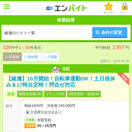
0
メニュー
気になる！
ログイン
検索結果
条件の変更
綾瀬のバイト一覧
126
1,557
件中
1
～
50
件表示
平均時給:
円
新着順
時給順
人気順
掲載日：2026.08.08
未読
NEW
【綾瀬】10月開始！自転車通勤OK！土日祝休
み＆17時台定時！問合せ対応
派遣
職種未経験OK
ブランクOK
WEB登録・面接OK
時給1600円 月収例 240,000円
給与
交通費別途支給あり
全額支給
交通費
20～25万円
月収例