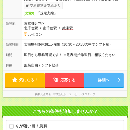
ていただきます ※時間外手当はお時給の1.25倍です！
交通費別途支給あり
「規定支給」
交通費
東京都足立区
勤務地
北千住駅
/
南千住駅
/
綾瀬駅
ルタロン
実働8時間/休憩1.5時間（10:30～20:30の中でシフト制）
勤務時間
即日から勤務可能です！ ※勤務開始希望日ご相談ください
期間
服装自由
/
シフト勤務
特徴
気になる！
応募する
詳細へ
掲載元企業名
株式会社シーエーセールススタッフ
こちらの条件も追加しませんか？
今が狙い目！急募