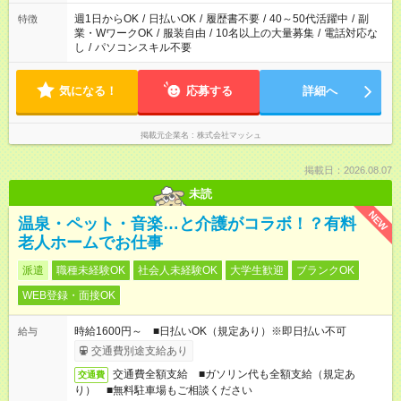
ください！
週1日からOK
/
日払いOK
/
履歴書不要
/
40～50代活躍中
/
副
特徴
業・WワークOK
/
服装自由
/
10名以上の大量募集
/
電話対応な
し
/
パソコンスキル不要
気になる！
応募する
詳細へ
掲載元企業名
株式会社マッシュ
掲載日：2026.08.07
未読
NEW
温泉・ペット・音楽…と介護がコラボ！？有料
老人ホームでお仕事
派遣
職種未経験OK
社会人未経験OK
大学生歓迎
ブランクOK
WEB登録・面接OK
時給1600円～ ■日払いOK（規定あり）※即日払い不可
給与
交通費別途支給あり
交通費全額支給 ■ガソリン代も全額支給（規定あ
交通費
り） ■無料駐車場もご相談ください