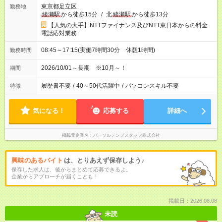
東京都足立区
勤務地
綾瀬駅
から徒歩15分
/
北
綾瀬駅
から徒歩13分
【人気の大手】NTTファイナンス及びNTT東日本からの料金
電話応対業務
08:45～17:15(実働7時間30分 休憩1時間)
勤務時間
2026/10/01～長期 ※10月～！
期間
履歴書不要
/
40～50代活躍中
/
パソコンスキル不要
特徴
気になる！
応募する
詳細へ
掲載元企業名
パーソルテンプスタッフ株式会社
興味のあるバイト
は、とりあえず保存しよう♪
保存した求人は、後からまとめて応募できるよ。
企業からアプローチが届くことも！
掲載日：2026.08.08
未読