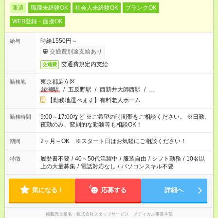
派遣
職種未経験OK
社会人未経験OK
ブランクOK
WEB登録・面接OK
時給1550円～
給与
交通費別途支給あり
交通費規定内支給
交通費
東京都足立区
勤務地
綾瀬駅
/
五反野駅
/
西新井大師西駅
/
…
【勤務地選べます】有料老人ホーム
9:00～17:00など ※ご希望の時間帯をご相談ください。 ※日勤、
勤務時間
夜勤のみ、変則的な勤務等も相談OK！
2ヶ月～OK ※スタート日はお気軽にご相談ください！
期間
履歴書不要
/
40～50代活躍中
/
服装自由
/
シフト勤務
/
10名以
特徴
上の大量募集
/
電話対応なし
/
パソコンスキル不要
気になる！
応募する
詳細へ
掲載元企業名
株式会社スタッフサービス メディカル事業本部