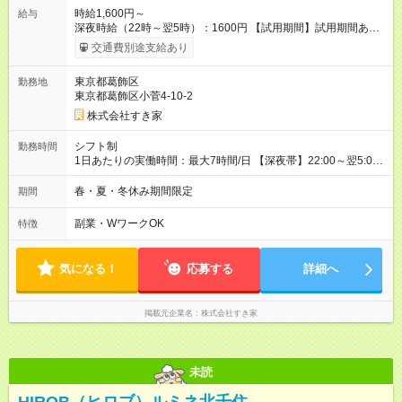
時給1,600円～
給与
深夜時給（22時～翌5時）：1600円 【試用期間】試用期間あり
試用期間の長さ：1ヶ月 雇用形態、給与は本採用時と同じです。
交通費別途支給あり
試用期間の実態は30日（※条件変更なし）ですが、切り上げで
一ヶ月とさせていただきます。 研修制度あり：15時間(研修中も
東京都葛飾区
勤務地
同時給）
東京都葛飾区小菅4-10-2
株式会社すき家
シフト制
勤務時間
1日あたりの実働時間：最大7時間/日 【深夜帯】22:00～翌5:00
週2日～・1日2h～OK◎ ※22:00から翌5:00までは18歳以上の方
のみ勤務可能です（18歳未満の深夜業務禁止のため） ★深夜で
春・夏・冬休み期間限定
期間
も安心して働けます★ すき家では、ワンオペを禁止していま
す。 必ず、2名以上での勤務を行いますので、安心して働けま
副業・WワークOK
特徴
す。
気になる！
応募する
詳細へ
掲載元企業名
株式会社すき家
未読