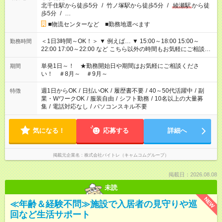
北千住駅から徒歩5分
/
竹ノ塚駅から徒歩5分
/
綾瀬駅
から徒
歩5分
/
…
■物流センターなど ■勤務地選べます
＜1日3時間～OK！＞ ▼ 例えば… ▼ 15:00～18:00 15:00～
勤務時間
22:00 17:00～22:00 など こちら以外の時間もお気軽にご相談く
ださい！
単発1日～！ ★勤務開始日や期間はお気軽にご相談くださ
期間
い！ ＃8月～ ＃9月～
週1日からOK
/
日払いOK
/
履歴書不要
/
40～50代活躍中
/
副
特徴
業・WワークOK
/
服装自由
/
シフト勤務
/
10名以上の大量募
集
/
電話対応なし
/
パソコンスキル不要
気になる！
応募する
詳細へ
掲載元企業名
株式会社バイトレ（キャムコムグループ）
掲載日：2026.08.08
未読
NEW
≪年齢＆経験不問≫施設で入居者の見守りや巡
回など生活サポート