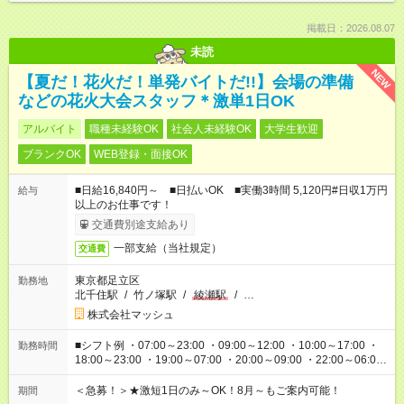
掲載日：2026.08.07
未読
NEW
【夏だ！花火だ！単発バイトだ!!】会場の準備
などの花火大会スタッフ＊激単1日OK
アルバイト
職種未経験OK
社会人未経験OK
大学生歓迎
ブランクOK
WEB登録・面接OK
■日給16,840円～ ■日払いOK ■実働3時間 5,120円#日収1万円
給与
以上のお仕事です！
交通費別途支給あり
一部支給（当社規定）
交通費
東京都足立区
勤務地
北千住駅
/
竹ノ塚駅
/
綾瀬駅
/
…
株式会社マッシュ
■シフト例 ・07:00～23:00 ・09:00～12:00 ・10:00～17:00 ・
勤務時間
18:00～23:00 ・19:00～07:00 ・20:00～09:00 ・22:00～06:00
etc ★最短3時間で5,120円のお仕事から／15時間で2万円近く稼
げるお仕事も！ ご希望のお時間に合わせてご紹介！ ※シフトは
＜急募！＞★激短1日のみ～OK！8月～もご案内可能！
期間
現場によって異なります。 ※勿論、休憩時間はあるのでご安心