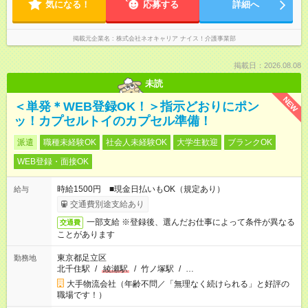
気になる！
応募する
詳細へ
掲載元企業名
株式会社ネオキャリア ナイス！介護事業部
掲載日：2026.08.08
未読
NEW
＜単発＊WEB登録OK！＞指示どおりにポン
ッ！カプセルトイのカプセル準備！
派遣
職種未経験OK
社会人未経験OK
大学生歓迎
ブランクOK
WEB登録・面接OK
時給1500円 ■現金日払いもOK（規定あり）
給与
交通費別途支給あり
一部支給 ※登録後、選んだお仕事によって条件が異なる
交通費
ことがあります
東京都足立区
勤務地
北千住駅
/
綾瀬駅
/
竹ノ塚駅
/
…
大手物流会社（年齢不問／「無理なく続けられる」と好評の
職場です！）