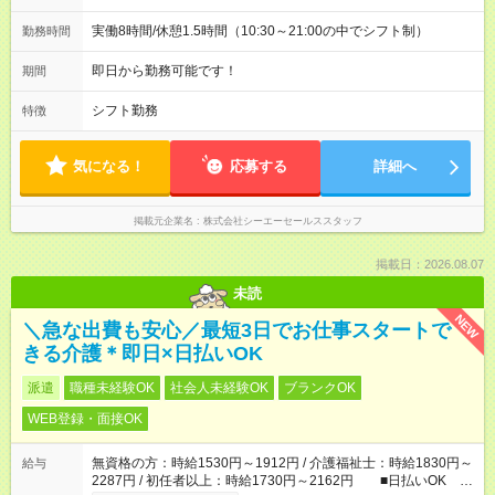
実働8時間/休憩1.5時間（10:30～21:00の中でシフト制）
勤務時間
即日から勤務可能です！
期間
シフト勤務
特徴
気になる！
応募する
詳細へ
掲載元企業名
株式会社シーエーセールススタッフ
掲載日：2026.08.07
未読
NEW
＼急な出費も安心／最短3日でお仕事スタートで
きる介護＊即日×日払いOK
派遣
職種未経験OK
社会人未経験OK
ブランクOK
WEB登録・面接OK
無資格の方：時給1530円～1912円 / 介護福祉士：時給1830円～
給与
2287円 / 初任者以上：時給1730円～2162円 ■日払いOK ■