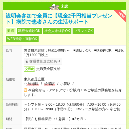
未読
NEW
説明会参加で全員に【現金2千円相当プレゼン
ト】病院で患者さんの生活サポート
派遣
職種未経験OK
社会人未経験OK
ブランクOK
WEB登録・面接OK
無資格未経験：時給1400円～ ■週払いOK ■扶養内OK ■日収
給与
1万1200円以上
交通費別途支給あり
交通費全額支給
交通費
東京都足立区
勤務地
北
綾瀬駅
/
綾瀬駅
/
小菅駅
/
…
≪自宅からドアtoドアで30分以内！≫ご希望の勤務地を紹介
します。
～シフト例～ 9:00～18:00（休憩60分） 7:00～16:00（休憩60
勤務時間
分） 10:00～19:00（休憩60分） ※Wワーク希望の方へ 今ご覧の
お仕事で希望する勤務時間と、もう1つのお仕事の勤務時間の合
計が 週40時間を超えなければOKです。
【現在も積極採用中！急募！】■2カ月～
期間