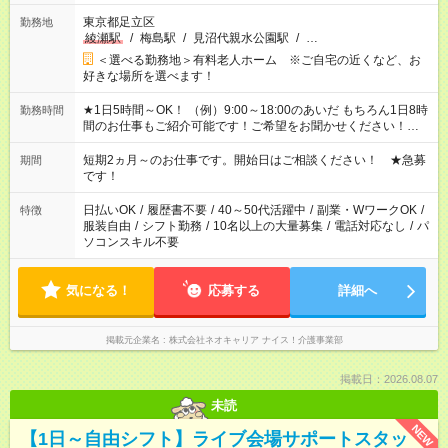
東京都足立区
勤務地
綾瀬駅
/
梅島駅
/
見沼代親水公園駅
/
…
＜選べる勤務地＞有料老人ホーム ※ご自宅の近くなど、お
好きな場所を選べます！
★1日5時間～OK！ （例）9:00～18:00のあいだ もちろん1日8時
勤務時間
間のお仕事もご紹介可能です！ご希望をお聞かせください！★家
庭の都合でお休みが必要な場合も遠慮なくご相談ください。 ※
週最低15時間以上の勤務が必要です
短期2ヵ月～のお仕事です。開始日はご相談ください！ ★急募
期間
です！
日払いOK
/
履歴書不要
/
40～50代活躍中
/
副業・WワークOK
/
特徴
服装自由
/
シフト勤務
/
10名以上の大量募集
/
電話対応なし
/
パ
ソコンスキル不要
気になる！
応募する
詳細へ
掲載元企業名
株式会社ネオキャリア ナイス！介護事業部
掲載日：2026.08.07
未読
NEW
【1日～自由シフト】ライブ会場サポートスタッ