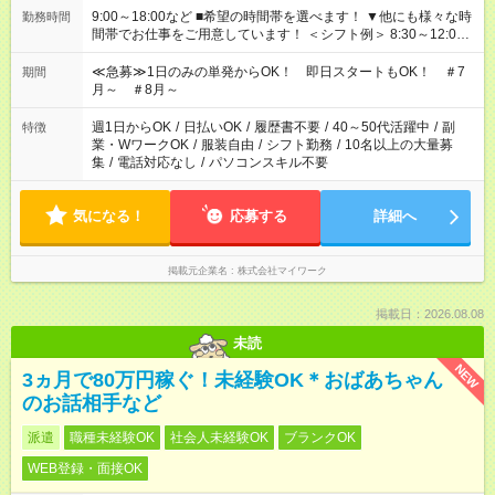
9:00～18:00など ■希望の時間帯を選べます！ ▼他にも様々な時
勤務時間
間帯でお仕事をご用意しています！ ＜シフト例＞ 8:30～12:00
17:00～22:00 13:00～22:00 22:00～翌6:00 など
≪急募≫1日のみの単発からOK！ 即日スタートもOK！ ＃7
期間
月～ ＃8月～
週1日からOK
/
日払いOK
/
履歴書不要
/
40～50代活躍中
/
副
特徴
業・WワークOK
/
服装自由
/
シフト勤務
/
10名以上の大量募
集
/
電話対応なし
/
パソコンスキル不要
気になる！
応募する
詳細へ
掲載元企業名
株式会社マイワーク
掲載日：2026.08.08
未読
NEW
3ヵ月で80万円稼ぐ！未経験OK＊おばあちゃん
のお話相手など
派遣
職種未経験OK
社会人未経験OK
ブランクOK
WEB登録・面接OK