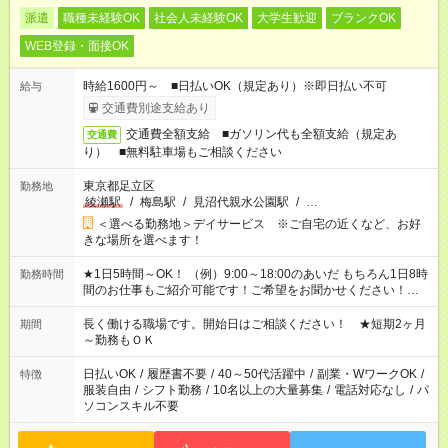
派遣
職種未経験OK
社会人未経験OK
大学生歓迎
ブランクOK
WEB登録・面接OK
時給1600円～ ■日払いOK（規定あり）※即日払い不可
給与
交通費別途支給あり
交通費全額支給 ■ガソリン代も全額支給（規定あ
交通費
り） ■無料駐車場もご相談ください
東京都足立区
勤務地
綾瀬駅
/
梅島駅
/
見沼代親水公園駅
/
…
＜選べる勤務地＞デイサービス ※ご自宅の近くなど、お好
きな場所を選べます！
★1日5時間～OK！ （例）9:00～18:00のあいだ もちろん1日8時
勤務時間
間のお仕事もご紹介可能です！ご希望をお聞かせください！★家
庭の都合でお休みが必要な場合も遠慮なくご相談ください。 ※
週最低15時間以上の勤務が必要です
長く働ける職場です。開始日はご相談ください！ ★短期2ヶ月
期間
～勤務もＯＫ
日払いOK
/
履歴書不要
/
40～50代活躍中
/
副業・WワークOK
/
特徴
服装自由
/
シフト勤務
/
10名以上の大量募集
/
電話対応なし
/
パ
ソコンスキル不要