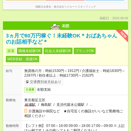
掲載元企業名
株式会社リクルートスタッフィング
掲載日：2026.08.08
未読
NEW
3ヵ月で80万円稼ぐ！未経験OK＊おばあちゃん
のお話相手など＊
派遣
職種未経験OK
社会人未経験OK
ブランクOK
WEB登録・面接OK
無資格の方：時給1530円～1912円 / 介護福祉士：時給1830円～
給与
2287円 / 初任者以上：時給1730円～2162円
交通費別途支給あり
全額支給
交通費
東京都足立区
勤務地
綾瀬駅
/
梅島駅
/
見沼代親水公園駅
/
…
介護施設や病院など ★自宅近くの施設がいいなど勤務地ご
相談ください
【シフト例】 07:00～16:00 09:00～18:00 17:00～09:00 ※ 上記
勤務時間
は一例です！その他シフトもご相談ください！