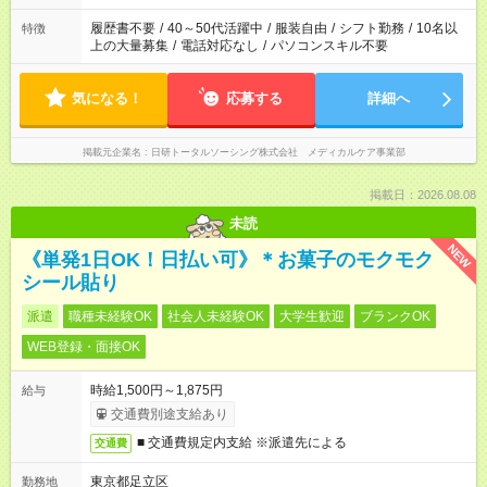
の勤務時間。 合計で週40時間を超える場合は応募できません。
履歴書不要
/
40～50代活躍中
/
服装自由
/
シフト勤務
/
10名以
特徴
上の大量募集
/
電話対応なし
/
パソコンスキル不要
気になる！
応募する
詳細へ
掲載元企業名
日研トータルソーシング株式会社 メディカルケア事業部
掲載日：2026.08.08
未読
NEW
《単発1日OK！日払い可》＊お菓子のモクモク
シール貼り
派遣
職種未経験OK
社会人未経験OK
大学生歓迎
ブランクOK
WEB登録・面接OK
時給1,500円～1,875円
給与
交通費別途支給あり
■ 交通費規定内支給 ※派遣先による
交通費
東京都足立区
勤務地