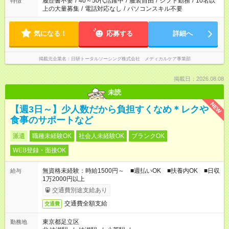
履歴書不要
/
40～50代活躍中
/
服装自由
/
シフト勤務
/
10名以
特徴
上の大量募集
/
電話対応なし
/
パソコンスキル不要
気になる！
応募する
詳細へ
掲載元企業名
日研トータルソーシング株式会社 メディカルケア事業部
掲載日：2026.08.08
未読
NEW
【週3日～】少人数だから負担すくなめ＊レクや
食事のサポートなど
派遣
職種未経験OK
社会人未経験OK
ブランクOK
WEB登録・面接OK
無資格未経験：時給1500円～ ■週払いOK ■扶養内OK ■日収
給与
1万2000円以上
交通費別途支給あり
交通費全額支給
交通費
東京都足立区
勤務地