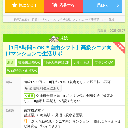
気になる！
応募する
詳細へ
掲載元企業名
日研トータルソーシング株式会社 メディカルケア事業部 ナース派遣
掲載日：2026.08.07
未読
NEW
【1日5時間～OK＊自由シフト】高級シニア向
けマンションで生活サポ
派遣
職種未経験OK
社会人未経験OK
大学生歓迎
ブランクOK
WEB登録・面接OK
時給1600円～ ■日払いOK（規定あり）※即日払い不可
給与
交通費別途支給あり
交通費全額支給 ■ガソリン代も全額支給（規定あ
交通費
り） ■無料駐車場もご相談ください
東京都足立区
勤務地
綾瀬駅
/
梅島駅
/
見沼代親水公園駅
/
…
＜選べる勤務地＞シニア向けマンション ※他にもさまざま
な施設をご紹介できます！