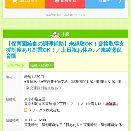
気になる！
応募する
詳細へ
掲載元企業名
株式会社マッシュ
未読
【保育園給食の調理補助】未経験OK！資格取得支
援制度あり副業OK！／土日祝お休み♪／東綾瀬保
育園
アルバイト
職種未経験OK
時給1,230円～
給与
■昇給あり ■交通費全額支給 【試用期間】試用期間あり 試用期間
の長さ：3ヶ月 雇用形態、給与は本採用時と同じです。
交通費別途支給あり
東京都足立区
勤務地
東京都足立区東綾瀬２丁目１２－１３（最寄り駅：
綾瀬駅
）
メリックス株式会社
10:00～16:00
勤務時間
実働時間：5時間30分/日 1日あたりの実働時間：5時間30分 休
憩：30分 ◆週3日～勤務OK ◆決められた時間内のお仕事なので