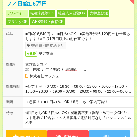
フ／日給1.6万円
アルバイト
職種未経験OK
社会人未経験OK
大学生歓迎
ブランクOK
WEB登録・面接OK
■日給16,840円～ ■日払いOK ■実働3時間5,120円のお仕事あ
給与
ります！#日収1万円以上のお仕事です！
交通費別途支給あり
規定支給
交通費
東京都足立区
勤務地
北千住駅
/
竹ノ塚駅
/
綾瀬駅
/
…
株式会社マッシュ
■シフト例 ・07:00～19:30 ・09:00～12:00 ・10:00～17:00 ・
勤務時間
18:00～23:00 ・19:00～07:00 ・20:00～09:00 ・22:00～06:00
etc ★最短で3時間で5,120円のお仕事から 15時間で2万円近く稼
げるお仕事も！ ご希望のお時間に合わせてご紹介！ ※シフトは
＜急募！＞■１日のみ～OK！8月～もご案内可能！
期間
現場によって異なります。 ※勿論、休憩時間はあるのでご安心
ください！
週1日からOK
/
日払いOK
/
履歴書不要
/
副業・WワークOK
/
シ
特徴
フト勤務
/
10名以上の大量募集
/
電話対応なし
/
パソコンスキル
不要