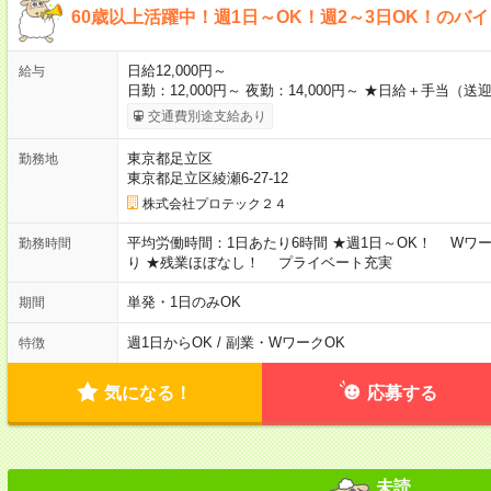
60歳以上活躍中！週1日～OK！週2～3日OK！のバイ
日給12,000円～
給与
日勤：12,000円～ 夜勤：14,000円～ ★日給＋手当（
交通費別途支給あり
東京都足立区
勤務地
東京都足立区綾瀬6-27-12
株式会社プロテック２４
平均労働時間：1日あたり6時間 ★週1日～OK！ Wワ
勤務時間
り ★残業ほぼなし！ プライベート充実
単発・1日のみOK
期間
週1日からOK / 副業・WワークOK
特徴
気になる！
応募する
未読