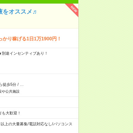
NEW
液をオススメ♬
り稼げる1日1万1900円！
7h ★別途インセンティブあり！
ら徒歩5分
/
…
設や公共施設
方も大歓迎！
名以上の大量募集
/
電話対応なし
/
パソコンス