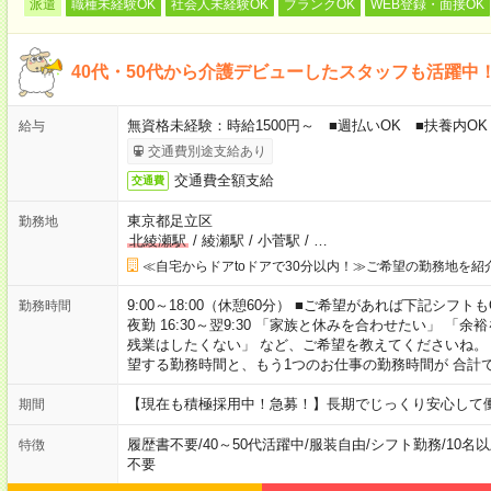
派遣
職種未経験OK
社会人未経験OK
ブランクOK
WEB登録・面接OK
40代・50代から介護デビューしたスタッフも活躍中
無資格未経験：時給1500円～ ■週払いOK ■扶養内OK 
給与
交通費別途支給あり
交通費全額支給
交通費
東京都足立区
勤務地
北綾瀬駅
/
綾瀬駅
/
小菅駅
/
…
≪自宅からドアtoドアで30分以内！≫ご希望の勤務地を紹
9:00～18:00（休憩60分） ■ご希望があれば下記シフトもOK！ 
勤務時間
夜勤 16:30～翌9:30 「家族と休みを合わせたい」 
残業はしたくない」 など、ご希望を教えてくださいね。
望する勤務時間と、もう1つのお仕事の勤務時間が 合計
【現在も積極採用中！急募！】長期でじっくり安心して働
期間
履歴書不要
/
40～50代活躍中
/
服装自由
/
シフト勤務
/
10名
特徴
不要