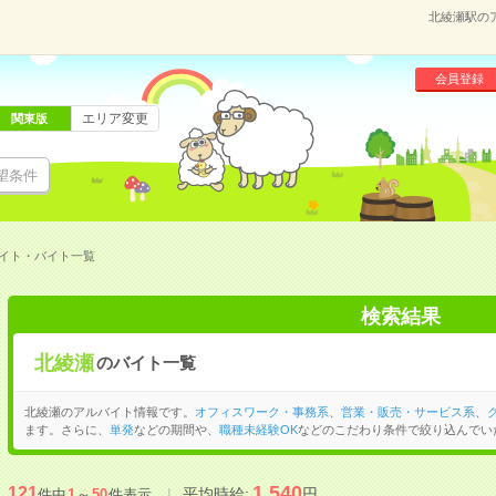
北綾瀬駅の
会員登録
エリア変更
関東版
望条件
イト・バイト一覧
検索結果
北綾瀬
のバイト一覧
北綾瀬のアルバイト情報です。
オフィスワーク・事務系
、
営業・販売・サービス系
、
ます。さらに、
単発
などの期間や、
職種未経験OK
などのこだわり条件で絞り込んでい
1,540
121
平均時給:
円
件中
1
～
50
件表示