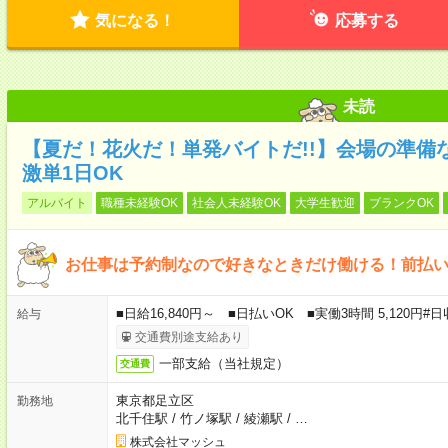
気になる！
応募する
未読
【夏だ！花火だ！単発バイトだ!!】会場の準備
激単1日OK
アルバイト
職種未経験OK
社会人未経験OK
大学生歓迎
ブランクOK
お仕事は予約制なので好きなときだけ働ける！前払い
■日給16,840円～ ■日払いOK ■実働3時間 5,120
給与
交通費別途支給あり
一部支給（当社規定）
交通費
東京都足立区
勤務地
北千住駅
/
竹ノ塚駅
/
綾瀬駅
/
…
株式会社マッシュ