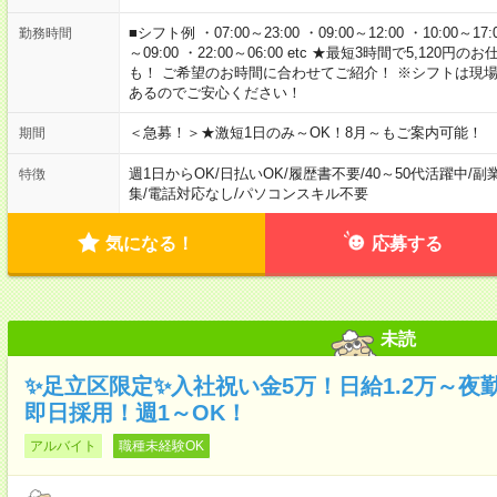
■シフト例 ・07:00～23:00 ・09:00～12:00 ・10:00～17:00
勤務時間
～09:00 ・22:00～06:00 etc ★最短3時間で5,1
も！ ご希望のお時間に合わせてご紹介！ ※シフトは現
あるのでご安心ください！
＜急募！＞★激短1日のみ～OK！8月～もご案内可能！
期間
週1日からOK
/
日払いOK
/
履歴書不要
/
40～50代活躍中
/
副
特徴
集
/
電話対応なし
/
パソコンスキル不要
気になる！
応募する
未読
✨足立区限定✨入社祝い金5万！日給1.2万～夜勤
即日採用！週1～OK！
アルバイト
職種未経験OK