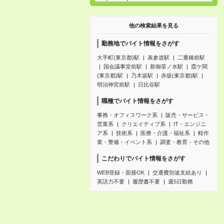
他の検索結果を見る
勤務地でバイト情報をさがす
大手町(東京都)駅
表参道駅
二重橋前駅
国会議事堂前駅
新御茶ノ水駅
霞ケ関
(東京都)駅
乃木坂駅
赤坂(東京都)駅
明治神宮前駅
日比谷駅
職種でバイト情報をさがす
事務・オフィスワーク系
販売・サービス・
営業系
クリエイティブ系
IT・エンジニ
ア系
技術系
医療・介護・福祉系
軽作
業・警備・イベント系
調査・教育・その他
こだわりでバイト情報をさがす
WEB登録・面接OK
交通費別途支給あり
英語力不要
履歴書不要
週5日勤務