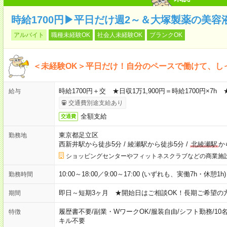
時給1700円▶平日だけ週2～＆大塚製薬の美容
アルバイト
職種未経験OK
社会人未経験OK
ブランクOK
＜未経験OK＞平日だけ！自分のペースで働けて、しっか
時給1700円＋交 ★日収1万1,900円＝時給1700円×
給与
交通費別途支給あり
全額支給
交通費
東京都足立区
勤務地
西新井駅から徒歩5分
/
綾瀬駅から徒歩5分
/
北綾瀬駅
か
ショッピングセンターやフィットネスクラブなどの商業施
10:00～18:00／9:00～17:00 (いずれも、実働7h・休憩1h)
勤務時間
即日～短期3ヶ月 ★開始日はご相談OK！長期ご希望の
期間
履歴書不要
/
副業・WワークOK
/
服装自由
/
シフト勤務
/
10
特徴
キル不要