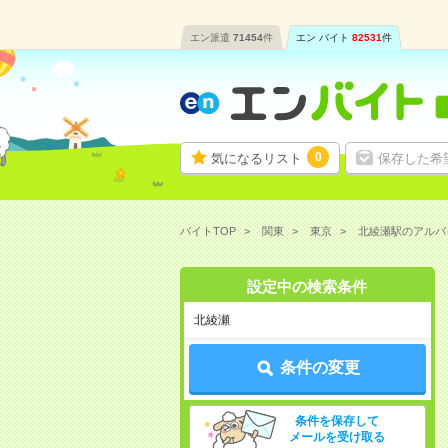
エン派遣
71454
件
エン バイト
82531
件
0
気になるリスト
保存した希
バイトTOP
関東
東京
北綾瀬駅のアルバ
設定中の検索条件
北綾瀬
条件の変更
条件を保存して
メールを受け取る