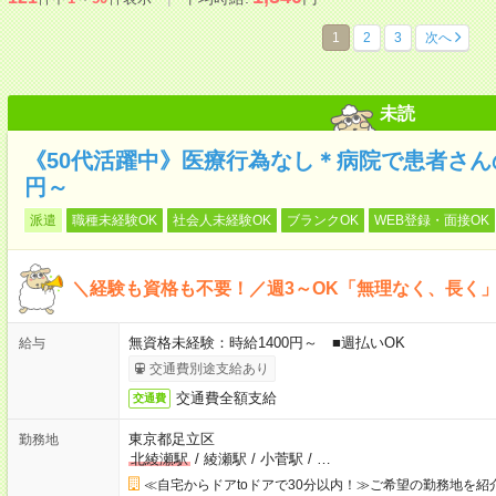
1
2
3
次へ
未読
《50代活躍中》医療行為なし＊病院で患者さんの
円～
派遣
職種未経験OK
社会人未経験OK
ブランクOK
WEB登録・面接OK
＼経験も資格も不要！／週3～OK「無理なく、長く
無資格未経験：時給1400円～ ■週払いOK
給与
交通費別途支給あり
交通費全額支給
交通費
東京都足立区
勤務地
北綾瀬駅
/
綾瀬駅
/
小菅駅
/
…
≪自宅からドアtoドアで30分以内！≫ご希望の勤務地を紹