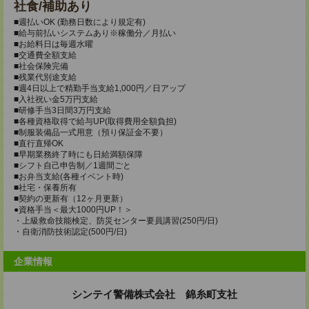
社食/補助あり
■週払いOK (勤務日数により規定有)
■給与前払いシステムあり※稼働分／月払い
■お給料日は毎週水曜
■交通費全額支給
■社会保険完備
■残業代別途支給
■週4日以上で精勤手当支給1,000円／日アップ
■入社祝い金5万円支給
■研修手当3日間3万円支給
■各種資格取得で給与UP(取得費用全額負担)
■制服装備品一式用意（預り保証金不要）
■直行直帰OK
■早期業務終了時にも日給満額保障
■シフト自己申告制／1週間ごと
■お弁当支給(各種イベント時)
■社宅・保養所有
■契約の更新有（12ヶ月更新）
●資格手当＜最大1000円UP！＞
・上級救命技能検定、防災センター要員講習(250円/日)
・自衛消防技術認定(500円/日)
企業情報
シンテイ警備株式会社 錦糸町支社