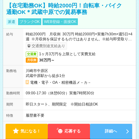
【在宅勤務OK】時給2000円！自転車・バイク
通勤OK＊武蔵中原での貿易事務
派遣
ブランクOK
WEB登録・面接OK
時給2000円 月収例 30万円 時給2000円×実働7h30m×週5日×4
給与
週 ※月収例を保証するものではありません。※給与即受取りサ
ービス利用可（利用条件有）
交通費別途支給あり
1ヶ月3万円を上限として実費支給
交通費
30万円～
月収例
川崎市中原区
勤務地
武蔵中原駅から徒歩1分
電機・電子・OA・精密機器メ－カ－
09:00-17:30（休憩60分）実働7時間30分
勤務時間
即日スタート、期間限定 ※開始日相談OK
期間
履歴書不要
特徴
気になる！
応募する
詳細へ