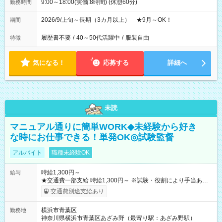
9:00～18:00(実働:8時間) (休憩60分)
勤務時間
2026/9/上旬～長期（3カ月以上） ★9月～OK！
期間
履歴書不要
/
40～50代活躍中
/
服装自由
特徴
気になる！
応募する
詳細へ
未読
マニュアル通りに簡単WORK◆未経験から好き
な時にお仕事できる！単発OK◎試験監督
アルバイト
職種未経験OK
時給1,300円～
給与
★交通費一部支給 時給1,300円～ ※試験・役割により手当あり
※勤務回数により昇給あり 【即給（前払い）オプションあ
交通費別途支給あり
り！】 希望される場合、勤務から1週間ほどで給与の一部を受け
取れます。 ※手数料418円がかかります。 【過去試験日の収入
横浜市青葉区
勤務地
例】 ・河合塾模擬試験 8:30～17:30（休憩1時間） 時給1,300円
神奈川県横浜市青葉区あざみ野（最寄り駅：あざみ野駅）
×8時間＝日収10,400円＋交通費 ※当日の役割により時給＋100