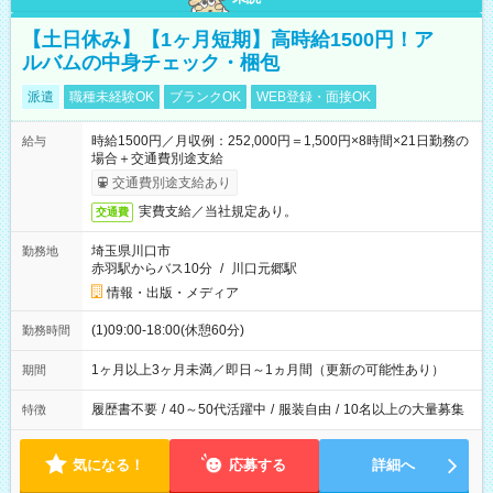
【土日休み】【1ヶ月短期】高時給1500円！ア
ルバムの中身チェック・梱包
派遣
職種未経験OK
ブランクOK
WEB登録・面接OK
時給1500円／月収例：252,000円＝1,500円×8時間×21日勤務の
給与
場合＋交通費別途支給
交通費別途支給あり
実費支給／当社規定あり。
交通費
埼玉県川口市
勤務地
赤羽駅からバス10分
/
川口元郷駅
情報・出版・メディア
(1)09:00-18:00(休憩60分)
勤務時間
1ヶ月以上3ヶ月未満／即日～1ヵ月間（更新の可能性あり）
期間
履歴書不要
/
40～50代活躍中
/
服装自由
/
10名以上の大量募集
特徴
気になる！
応募する
詳細へ