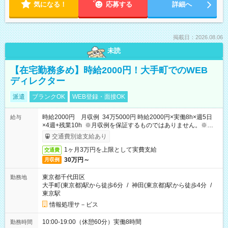
気になる！
応募する
詳細へ
掲載日：2026.08.06
未読
【在宅勤務多め】時給2000円！大手町でのWEB
ディレクター
派遣
ブランクOK
WEB登録・面接OK
時給2000円 月収例 34万5000円 時給2000円×実働8h×週5日
給与
×4週+残業10h ※月収例を保証するものではありません。※給与
即受取りサービス利用可（利用条件有）
交通費別途支給あり
1ヶ月3万円を上限として実費支給
交通費
30万円～
月収例
東京都千代田区
勤務地
大手町(東京都)駅から徒歩6分
/
神田(東京都)駅から徒歩4分
/
東京駅
情報処理サ－ビス
10:00-19:00（休憩60分）実働8時間
勤務時間