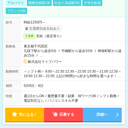
アルバイト
職種未経験OK
社会人未経験OK
大学生歓迎
ブランクOK
時給1250円～
給与
交通費別途支給あり
支給（規定有り）
交通費
東京都千代田区
勤務地
九段下駅から徒歩5分
/
竹橋駅から徒歩10分
/
神保町駅から徒
歩15分
/
…
株式会社ライブパワー
＜シフト例＞ 9:00～22:30 12:30～22:00 15:30～21:00 12:30～
勤務時間
19:00 12:30～22:00 上記の時間から好きな時間を選べます！ ※
時間は変更となる可能性があります
9月8日・9日
期間
週1日からOK
/
履歴書不要
/
副業・WワークOK
/
シフト勤務
/
特徴
電話対応なし
/
パソコンスキル不要
気になる！
応募する
詳細へ