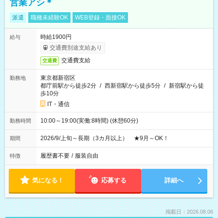
営業アシ＊
派遣
職種未経験OK
WEB登録・面接OK
時給1900円
給与
交通費別途支給あり
交通費支給
交通費
東京都新宿区
勤務地
都庁前駅から徒歩2分
/
西新宿駅から徒歩5分
/
新宿駅から徒
歩10分
IT・通信
10:00～19:00(実働:8時間) (休憩60分)
勤務時間
2026/9/上旬～長期（3カ月以上） ★9月～OK！
期間
履歴書不要
/
服装自由
特徴
気になる！
応募する
詳細へ
掲載日：2026.08.06