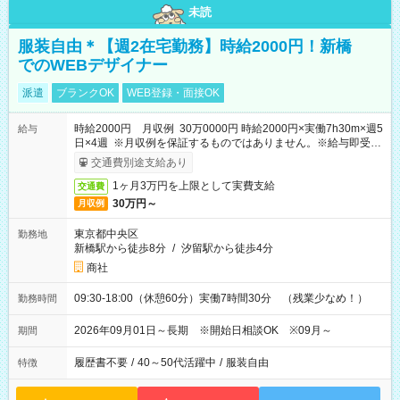
未読
服装自由＊【週2在宅勤務】時給2000円！新橋
でのWEBデザイナー
派遣
ブランクOK
WEB登録・面接OK
時給2000円 月収例 30万0000円 時給2000円×実働7h30m×週5
給与
日×4週 ※月収例を保証するものではありません。※給与即受取
りサービス利用可（利用条件有）
交通費別途支給あり
1ヶ月3万円を上限として実費支給
交通費
30万円～
月収例
東京都中央区
勤務地
新橋駅から徒歩8分
/
汐留駅から徒歩4分
商社
09:30-18:00（休憩60分）実働7時間30分 （残業少なめ！）
勤務時間
2026年09月01日～長期 ※開始日相談OK ※09月～
期間
履歴書不要
/
40～50代活躍中
/
服装自由
特徴