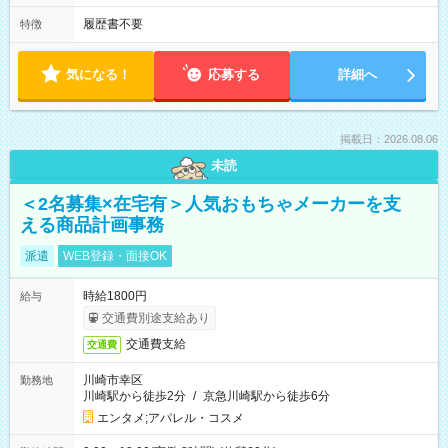
履歴書不要
特徴
気になる！
応募する
詳細へ
掲載日：2026.08.06
未読
＜2名募集×在宅有＞人気おもちゃメーカーを支
える商品計画事務
派遣
WEB登録・面接OK
時給1800円
給与
交通費別途支給あり
交通費支給
交通費
川崎市幸区
勤務地
川崎駅から徒歩2分
/
京急川崎駅から徒歩6分
エンタメ;アパレル・コスメ