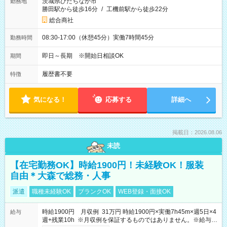
茨城県ひたちなか市
勤務地
勝田駅から徒歩16分
/
工機前駅から徒歩22分
総合商社
08:30-17:00（休憩45分）実働7時間45分
勤務時間
即日～長期 ※開始日相談OK
期間
履歴書不要
特徴
気になる！
応募する
詳細へ
掲載日：2026.08.06
未読
【在宅勤務OK】時給1900円！未経験OK！服装
自由＊大森で総務・人事
派遣
職種未経験OK
ブランクOK
WEB登録・面接OK
時給1900円 月収例 31万円 時給1900円×実働7h45m×週5日×4
給与
週+残業10h ※月収例を保証するものではありません。※給与即