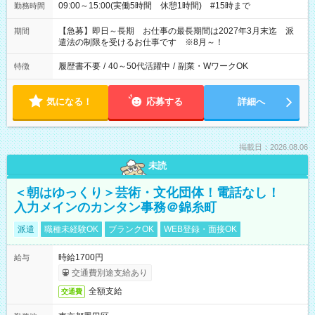
09:00～15:00(実働5時間 休憩1時間) #15時まで
勤務時間
【急募】即日～長期 お仕事の最長期間は2027年3月末迄 派
期間
遣法の制限を受けるお仕事です ※8月～！
履歴書不要
/
40～50代活躍中
/
副業・WワークOK
特徴
気になる！
応募する
詳細へ
掲載日：2026.08.06
未読
＜朝はゆっくり＞芸術・文化団体！電話なし！
入力メインのカンタン事務＠錦糸町
派遣
職種未経験OK
ブランクOK
WEB登録・面接OK
時給1700円
給与
交通費別途支給あり
全額支給
交通費