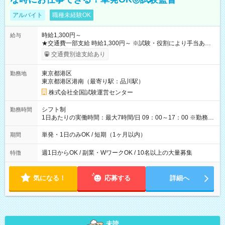
アルバイト
職種未経験OK
時給1,300円～
給与
★交通費一部支給 時給1,300円～ ※試験・役割により手当あり
※勤務回数により昇給あり 【即給（前払い）オプションあ
交通費別途支給あり
り！】 希望される場合、勤務から1週間ほどで給与の一部を受け
取れます。 ※手数料418円がかかります。 【過去試験日の収入
東京都港区
勤務地
例】 ・河合塾模擬試験 8:30～17:30（休憩1時間） 時給1,300円
東京都港区港南（最寄り駅：品川駅）
×8時間＝日収10,400円＋交通費 ※当日の役割により時給＋100
円の場合あり ・国家試験 7:00～13:30（休憩なし） 時給1,300
株式会社全国試験運営センター
円（役割手当＋100円）×6時間＝日収8,400円＋交通費 【試用期
間】試用期間なし
シフト制
勤務時間
1日あたりの実働時間：最大7時間/日 09：00～17：00 ※勤務時
間は 試験により異なります。
単発・1日のみOK / 短期（1ヶ月以内）
期間
週1日からOK / 副業・WワークOK / 10名以上の大量募集
特徴
気になる！
応募する
詳細へ
未読