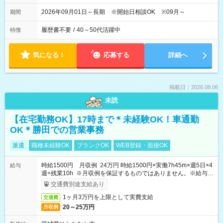
2026年09月01日～長期 ※開始日相談OK ※09月～
期間
履歴書不要
/
40～50代活躍中
特徴
気になる！
応募する
詳細へ
掲載日：2026.08.06
未読
【在宅勤務OK】17時まで＊未経験OK！車通勤
OK＊勝田での営業事務
派遣
職種未経験OK
ブランクOK
WEB登録・面接OK
時給1500円 月収例 24万円 時給1500円×実働7h45m×週5日×4
給与
週+残業10h ※月収例を保証するものではありません。※給与即
受取りサービス利用可（利用条件有）
交通費別途支給あり
1ヶ月3万円を上限として実費支給
交通費
20～25万円
月収例