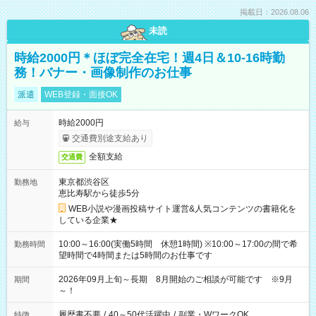
掲載日：2026.08.06
未読
時給2000円＊ほぼ完全在宅！週4日＆10-16時勤
務！バナー・画像制作のお仕事
派遣
WEB登録・面接OK
時給2000円
給与
交通費別途支給あり
全額支給
交通費
東京都渋谷区
勤務地
恵比寿駅から徒歩5分
WEB小説や漫画投稿サイト運営&人気コンテンツの書籍化を
している企業★
10:00～16:00(実働5時間 休憩1時間) ※10:00～17:00の間で希
勤務時間
望時間で4時間または5時間のお仕事です
2026年09月上旬～長期 8月開始のご相談が可能です ※9月
期間
～！
履歴書不要
/
40～50代活躍中
/
副業・WワークOK
特徴