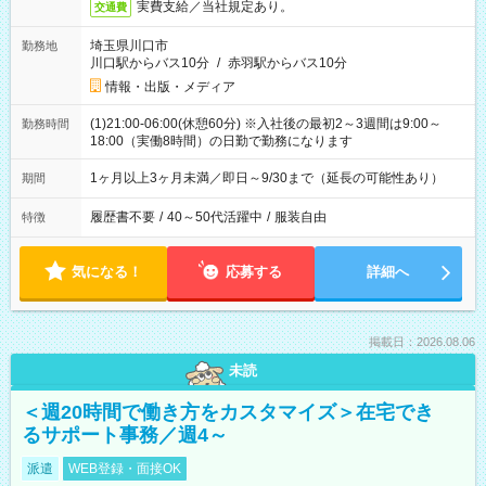
実費支給／当社規定あり。
交通費
埼玉県川口市
勤務地
川口駅からバス10分
/
赤羽駅からバス10分
情報・出版・メディア
(1)21:00-06:00(休憩60分) ※入社後の最初2～3週間は9:00～
勤務時間
18:00（実働8時間）の日勤で勤務になります
1ヶ月以上3ヶ月未満／即日～9/30まで（延長の可能性あり）
期間
履歴書不要
/
40～50代活躍中
/
服装自由
特徴
気になる！
応募する
詳細へ
掲載日：2026.08.06
未読
＜週20時間で働き方をカスタマイズ＞在宅でき
るサポート事務／週4～
派遣
WEB登録・面接OK