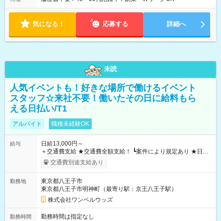
気になる！
応募する
詳細へ
未読
人気イベントも！好きな場所で働けるイベント
スタッフ☆来社不要！働いたその日に給料もら
える日払い/T1
アルバイト
職種未経験OK
日給13,000円～
給与
＋交通費支給 ★交通費全額支給！ ┗案件により規定あり ★日払
いOK！（規定あり） ┗働いたその日に現金GET♪ お仕事後はコ
交通費別途支給あり
ンビニATMから 日払い分を引き落とせます！ 【試用期間】試
用期間なし
東京都八王子市
勤務地
東京都八王子市明神町（最寄り駅：京王八王子駅）
株式会社ワンベルウッズ
勤務時間は指定なし
勤務時間