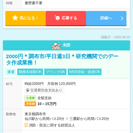
履歴書不要
特徴
気になる！
応募する
詳細へ
掲載日：2026.08.03
未読
2000円＊調布市/平日週3日＊研究機関でのデー
タ作成業務！
派遣
職種未経験OK
ブランクOK
WEB登録・面接OK
時給2000円 月収例 120,000円
給与
交通費別途支給あり
全額支給
交通費
10～15万円
月収例
東京都調布市
勤務地
仙川駅から民間バス20分
/
三鷹駅から民間バス20分
消防・防災に関する財団法人