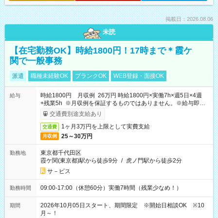
掲載日：2026.08.06
未読
【在宅勤務OK】時給1800円！17時まで＊霞ケ
関で一般事務
派遣
職種未経験OK
ブランクOK
WEB登録・面接OK
時給1800円 月収例 26万円 時給1800円×実働7h×週5日×4週
給与
+残業5h ※月収例を保証するものではありません。※給与即受
取りサービス利用可（利用条件有）
交通費別途支給あり
1ヶ月3万円を上限として実費支給
交通費
25～30万円
月収例
東京都千代田区
勤務地
霞ケ関(東京都)駅から徒歩9分
/
虎ノ門駅から徒歩2分
サ－ビス
09:00-17:00（休憩60分）実働7時間（残業少なめ！）
勤務時間
2026年10月05日スタート、期間限定 ※開始日相談OK ※10
期間
月～！