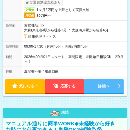
受取りサービス利用可（利用条件有）
交通費別途支給あり
1ヶ月3万円を上限として実費支給
交通費
30万円～
月収例
東京都品川区
勤務地
大森(東京都)駅から徒歩3分
/
大森海岸駅から徒歩6分
情報処理サ－ビス
09:00-17:30（休憩45分）実働7時間45分
勤務時間
2026年09月01日スタート、期間限定 ※開始日相談OK ※9月
期間
～！
履歴書不要
/
服装自由
特徴
気になる！
応募する
詳細へ
未読
マニュアル通りに簡単WORK◆未経験から好き
な時にお仕事できる！単発OK◎試験監督