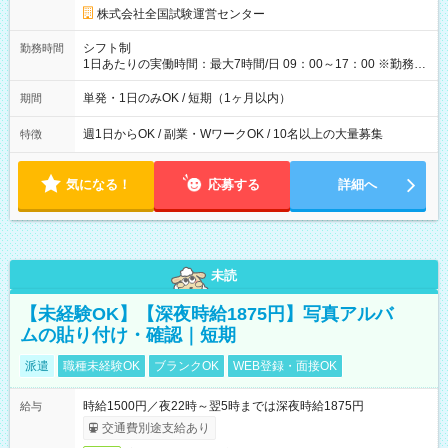
円の場合あり ・国家試験 7:00～13:30（休憩なし） 時給1,300
株式会社全国試験運営センター
円（役割手当＋100円）×6時間＝日収8,400円＋交通費 【試用期
間】試用期間なし
シフト制
勤務時間
1日あたりの実働時間：最大7時間/日 09：00～17：00 ※勤務時
間は 試験により異なります。
単発・1日のみOK / 短期（1ヶ月以内）
期間
週1日からOK / 副業・WワークOK / 10名以上の大量募集
特徴
気になる！
応募する
詳細へ
未読
【未経験OK】【深夜時給1875円】写真アルバ
ムの貼り付け・確認｜短期
派遣
職種未経験OK
ブランクOK
WEB登録・面接OK
時給1500円／夜22時～翌5時までは深夜時給1875円
給与
交通費別途支給あり