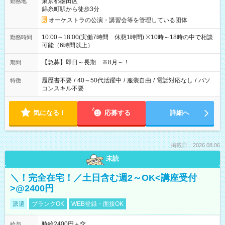
東京都墨田区
勤務地
錦糸町駅から徒歩3分
オーケストラの公演・講習会等を管理している団体
10:00～18:00(実働7時間 休憩1時間) ※10時～18時の中で相談
勤務時間
可能（6時間以上）
【急募】即日～長期 ※8月～！
期間
履歴書不要
/
40～50代活躍中
/
服装自由
/
電話対応なし
/
パソ
特徴
コンスキル不要
気になる！
応募する
詳細へ
掲載日：2026.08.06
未読
＼！完全在宅！／土日含む週2～OK<講座受付
>@2400円
派遣
ブランクOK
WEB登録・面接OK
時給2400円＋交
給与