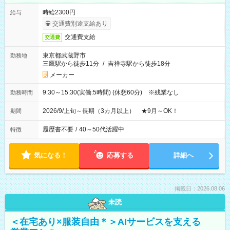
時給2300円
給与
交通費別途支給あり
交通費支給
交通費
東京都武蔵野市
勤務地
三鷹駅から徒歩11分
/
吉祥寺駅から徒歩18分
メーカー
9:30～15:30(実働:5時間) (休憩60分) ※残業なし
勤務時間
2026/9/上旬～長期（3カ月以上） ★9月～OK！
期間
履歴書不要
/
40～50代活躍中
特徴
気になる！
応募する
詳細へ
掲載日：2026.08.06
未読
＜在宅あり×服装自由＊＞AIサービスを支える