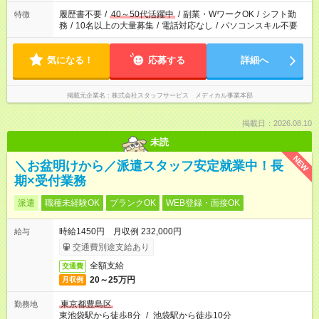
履歴書不要
/
40～50代活躍中
/
副業・WワークOK
/
シフト勤
特徴
務
/
10名以上の大量募集
/
電話対応なし
/
パソコンスキル不要
気になる！
応募する
詳細へ
掲載元企業名
株式会社スタッフサービス メディカル事業本部
掲載日：2026.08.10
未読
NEW
＼お盆明けから／派遣スタッフ安定就業中！長
期×受付業務
派遣
職種未経験OK
ブランクOK
WEB登録・面接OK
時給1450円 月収例 232,000円
給与
交通費別途支給あり
全額支給
交通費
20～25万円
月収例
東京都豊島区
勤務地
東池袋駅から徒歩8分
/
池袋駅から徒歩10分