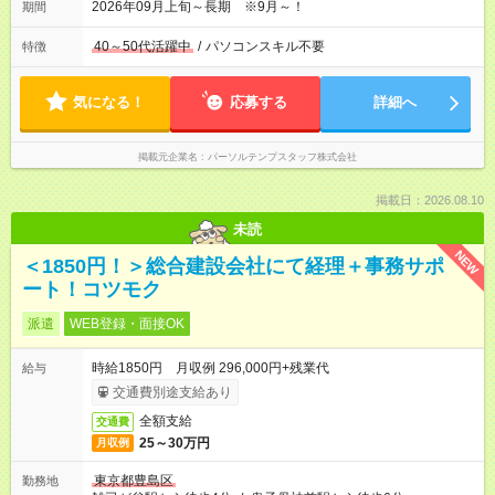
2026年09月上旬～長期 ※9月～！
期間
40～50代活躍中
/
パソコンスキル不要
特徴
気になる！
応募する
詳細へ
掲載元企業名
パーソルテンプスタッフ株式会社
掲載日：2026.08.10
未読
NEW
＜1850円！＞総合建設会社にて経理＋事務サポ
ート！コツモク
派遣
WEB登録・面接OK
時給1850円 月収例 296,000円+残業代
給与
交通費別途支給あり
全額支給
交通費
25～30万円
月収例
東京都豊島区
勤務地