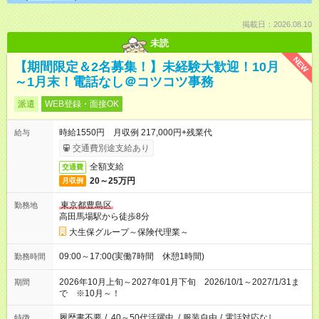
掲載日：2026.08.10
未読
NEW
【期間限定＆2名募集！】未経験大歓迎！10月
～1月末！電話なし＠コツコツ事務
派遣
WEB登録・面接OK
時給1550円 月収例 217,000円+残業代
給与
交通費別途支給あり
全額支給
交通費
20～25万円
月収例
東京都豊島区
勤務地
高田馬場駅から徒歩8分
大生保グループ～保険代理業～
09:00～17:00(実働7時間 休憩1時間)
勤務時間
2026年10月上旬～2027年01月下旬 2026/10/1～2027/1/31ま
期間
で ※10月～！
履歴書不要
/
40～50代活躍中
/
服装自由
/
電話対応なし
特徴