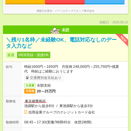
掲載元企業名
パーソルテンプスタッフ株式会社
掲載日：2026.08.10
未読
NEW
＼残り1名枠／未経験OK、電話対応なしのデー
タ入力など
派遣
WEB登録・面接OK
時給1600円～1650円 月収例 248,000円～255,750円+残業
給与
代 時給はご経験におうじます
交通費別途支給あり
全額支給
交通費
20～25万円
月収例
東京都豊島区
勤務地
池袋駅から徒歩8分
/
東池袋駅から徒歩3分
信用金庫グループのクレジットカード会社
08:45～17:30(実働7時間45分 休憩1時間)
勤務時間