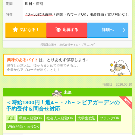
即日～長期
期間
40～50代活躍中
/
副業・WワークOK
/
服装自由
/
電話対応なし
特徴
気になる！
応募する
詳細へ
掲載元企業名
株式会社ティム・プラニング
興味のあるバイト
は、とりあえず保存しよう♪
保存した求人は、後からまとめて応募できるよ。
企業からアプローチが届くことも！
掲載日：2026.08.10
未読
NEW
＜時給1800円！週4～・7h～＞ビアガーデンの
予約受付＆問合せ対応
派遣
職種未経験OK
社会人未経験OK
大学生歓迎
ブランクOK
WEB登録・面接OK