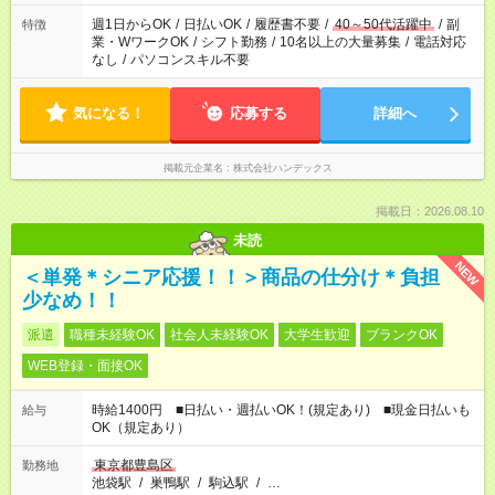
週1日からOK
/
日払いOK
/
履歴書不要
/
40～50代活躍中
/
副
特徴
業・WワークOK
/
シフト勤務
/
10名以上の大量募集
/
電話対応
なし
/
パソコンスキル不要
気になる！
応募する
詳細へ
掲載元企業名
株式会社ハンデックス
掲載日：2026.08.10
未読
NEW
＜単発＊シニア応援！！＞商品の仕分け＊負担
少なめ！！
派遣
職種未経験OK
社会人未経験OK
大学生歓迎
ブランクOK
WEB登録・面接OK
時給1400円 ■日払い・週払いOK！(規定あり) ■現金日払いも
給与
OK（規定あり）
東京都豊島区
勤務地
池袋駅
/
巣鴨駅
/
駒込駅
/
…