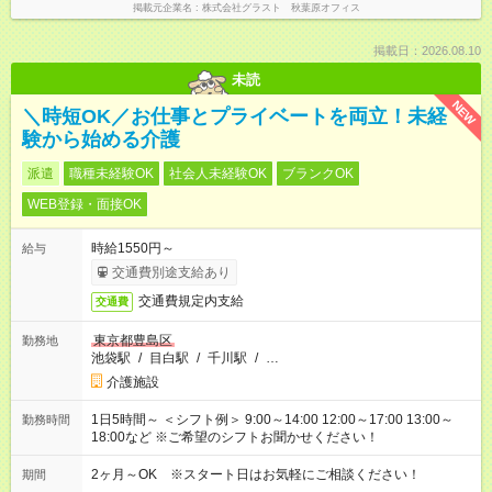
掲載元企業名
株式会社グラスト 秋葉原オフィス
掲載日：2026.08.10
未読
NEW
＼時短OK／お仕事とプライベートを両立！未経
験から始める介護
派遣
職種未経験OK
社会人未経験OK
ブランクOK
WEB登録・面接OK
時給1550円～
給与
交通費別途支給あり
交通費規定内支給
交通費
東京都豊島区
勤務地
池袋駅
/
目白駅
/
千川駅
/
…
介護施設
1日5時間～ ＜シフト例＞ 9:00～14:00 12:00～17:00 13:00～
勤務時間
18:00など ※ご希望のシフトお聞かせください！
2ヶ月～OK ※スタート日はお気軽にご相談ください！
期間