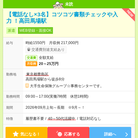
未読
NEW
【電話なし×3名】コツコツ書類チェックや入
力 ！高田馬場駅
派遣
WEB登録・面接OK
時給1550円 月収例 217,000円
給与
交通費別途支給あり
全額支給
交通費
20～25万円
月収例
東京都豊島区
勤務地
高田馬場駅から徒歩8分
大手生命保険グループ☆事務センターです。
09:00～17:00(実働7時間 休憩1時間)
勤務時間
2026年09月上旬～長期 ※9月～！
期間
履歴書不要
/
40～50代活躍中
/
電話対応なし
特徴
気になる！
応募する
詳細へ