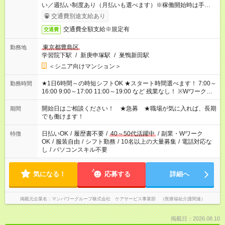
い／週払い制度あり（月払いも選べます）※稼働開始時は手続き
完了次第のお支払いとなります。
交通費別途支給あり
交通費全額支給※規定有
交通費
東京都豊島区
勤務地
学習院下駅
/
新庚申塚駅
/
巣鴨新田駅
＜シニア向けマンション＞
★1日6時間～の時短シフトOK ★スタート時間選べます！ 7:00～
勤務時間
16:00 9:00～17:00 11:00～19:00 など 残業なし！ ※Wワークの
場合、他のお仕事と合わせ週40時間超の就業はご案内できませ
ん ※法令に基づき、週20時間以上勤務は社会保険への加入対象
開始日はご相談ください！ ★急募 ★職場が気に入れば、長期
期間
となります ※労働者派遣法（日雇い派遣の原則禁止）により、
でも働けます！
短時間・短期間の就業はご案内が難しい場合があります
日払いOK
/
履歴書不要
/
40～50代活躍中
/
副業・Wワーク
特徴
OK
/
服装自由
/
シフト勤務
/
10名以上の大量募集
/
電話対応な
し
/
パソコンスキル不要
気になる！
応募する
詳細へ
掲載元企業名
マンパワーグループ株式会社 ケアサービス事業部 （医療福祉介護関連）
掲載日：2026.08.10