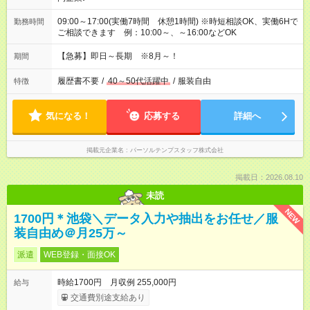
09:00～17:00(実働7時間 休憩1時間) ※時短相談OK、実働6Hで
勤務時間
ご相談できます 例：10:00～、～16:00などOK
【急募】即日～長期 ※8月～！
期間
履歴書不要
/
40～50代活躍中
/
服装自由
特徴
気になる！
応募する
詳細へ
掲載元企業名
パーソルテンプスタッフ株式会社
掲載日：2026.08.10
未読
NEW
1700円＊池袋＼データ入力や抽出をお任せ／服
装自由め＠月25万～
派遣
WEB登録・面接OK
時給1700円 月収例 255,000円
給与
交通費別途支給あり