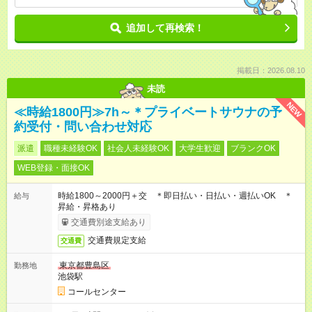
追加して再検索！
掲載日：2026.08.10
未読
NEW
≪時給1800円≫7h～＊プライベートサウナの予
約受付・問い合わせ対応
派遣
職種未経験OK
社会人未経験OK
大学生歓迎
ブランクOK
WEB登録・面接OK
時給1800～2000円＋交 ＊即日払い・日払い・週払いOK ＊
給与
昇給・昇格あり
交通費別途支給あり
交通費規定支給
交通費
東京都豊島区
勤務地
池袋駅
コールセンター