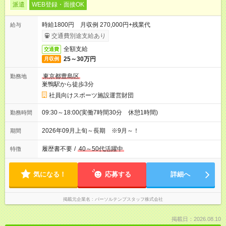
派遣
WEB登録・面接OK
時給1800円 月収例 270,000円+残業代
給与
交通費別途支給あり
全額支給
交通費
25～30万円
月収例
東京都豊島区
勤務地
巣鴨駅から徒歩3分
社員向けスポーツ施設運営財団
09:30～18:00(実働7時間30分 休憩1時間)
勤務時間
2026年09月上旬～長期 ※9月～！
期間
履歴書不要
/
40～50代活躍中
特徴
気になる！
応募する
詳細へ
掲載元企業名
パーソルテンプスタッフ株式会社
掲載日：2026.08.10