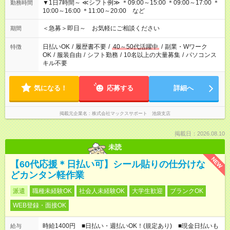
▼1日7時間～ ≪シフト例≫ ＊09:00～15:00 ＊09:00～17:00 ＊
勤務時間
10:00～16:00 ＊11:00～20:00 など
＜急募＞即日～ お気軽にご相談ください
期間
日払いOK
/
履歴書不要
/
40～50代活躍中
/
副業・Wワーク
特徴
OK
/
服装自由
/
シフト勤務
/
10名以上の大量募集
/
パソコンス
キル不要
気になる！
応募する
詳細へ
掲載元企業名
株式会社マックスサポート 池袋支店
掲載日：2026.08.10
未読
NEW
【60代応援＊日払い可】シール貼りの仕分けな
どカンタン軽作業
派遣
職種未経験OK
社会人未経験OK
大学生歓迎
ブランクOK
WEB登録・面接OK
時給1400円 ■日払い・週払いOK！(規定あり) ■現金日払いも
給与