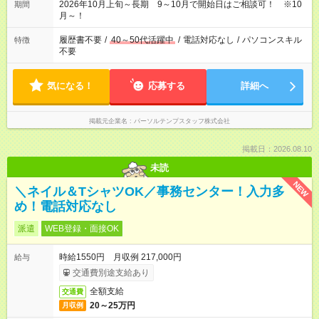
2026年10月上旬～長期 9～10月で開始日はご相談可！ ※10
期間
月～！
履歴書不要
/
40～50代活躍中
/
電話対応なし
/
パソコンスキル
特徴
不要
気になる！
応募する
詳細へ
掲載元企業名
パーソルテンプスタッフ株式会社
掲載日：2026.08.10
未読
NEW
＼ネイル＆TシャツOK／事務センター！入力多
め！電話対応なし
派遣
WEB登録・面接OK
時給1550円 月収例 217,000円
給与
交通費別途支給あり
全額支給
交通費
20～25万円
月収例