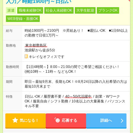
入力／時給1900円～日払い
派遣
職種未経験OK
社会人未経験OK
大学生歓迎
ブランクOK
WEB登録・面接OK
時給1900円～2100円 ※昇給あり！ ■週払いOK ■1日6h以上
給与
の勤務で日収1万円～
東京都豊島区
勤務地
池袋駅から徒歩5分
キレイなオフィスです
【1日4時間～】8:00～21:00の間でご希望ご相談ください！
勤務時間
(例)10時～・11時～ などもOK！
即日～最短9月末、長期もOK！※8月24日以降の入社希望の方は
期間
最短10月末まで
日払いOK
/
履歴書不要
/
40～50代活躍中
/
副業・Wワーク
特徴
OK
/
服装自由
/
シフト勤務
/
10名以上の大量募集
/
パソコンス
キル不要
気になる！
応募する
詳細へ