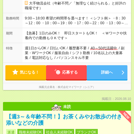
大手物流会社（年齢不問／「無理なく続けられる」と好評の
職場です）
9:00～18:00 希望の時間帯を選べます！ ＜シフト例＞ ・8：30
勤務時間
～12：00 ・10：00～19：00 ・17：00～22：00 ・13：00～
22：00 ・22：00～翌6：00 など
【急募】1日のみOK！ 即日スタートもOK！ ＜Ｗワークや扶
期間
養内での勤務もＯＫです＞
週1日からOK
/
日払いOK
/
履歴書不要
/
40～50代活躍中
/
副
特徴
業・WワークOK
/
服装自由
/
シフト勤務
/
10名以上の大量募
集
/
電話対応なし
/
パソコンスキル不要
気になる！
応募する
詳細へ
掲載元企業名
株式会社マイワーク（シニア）
掲載日：2026.08.10
未読
NEW
【週3～＆年齢不問！】お茶くみやお散歩の付き
添いなどの介護
派遣
職種未経験OK
社会人未経験OK
ブランクOK