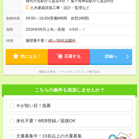
雑司が谷駅から徒歩4分
/
鬼子母神前駅から徒歩6分
土木建築請負工事・設計・監理など
09:00～18:00(実働8時間 休憩1時間)
勤務時間
2026年09月上旬～長期 ※9月～！
期間
履歴書不要
/
40～50代活躍中
特徴
気になる！
応募する
詳細へ
掲載元企業名
パーソルテンプスタッフ株式会社
こちらの条件も追加しませんか？
今が狙い目！急募
来社不要！WEB登録／面接OK
大量募集中！10名以上の大量募集