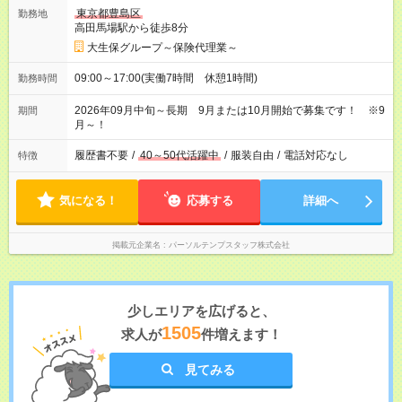
東京都豊島区
勤務地
高田馬場駅から徒歩8分
大生保グループ～保険代理業～
09:00～17:00(実働7時間 休憩1時間)
勤務時間
2026年09月中旬～長期 9月または10月開始で募集です！ ※9
期間
月～！
履歴書不要
/
40～50代活躍中
/
服装自由
/
電話対応なし
特徴
気になる！
応募する
詳細へ
掲載元企業名
パーソルテンプスタッフ株式会社
少しエリアを広げると、
1505
求人が
件増えます！
見てみる