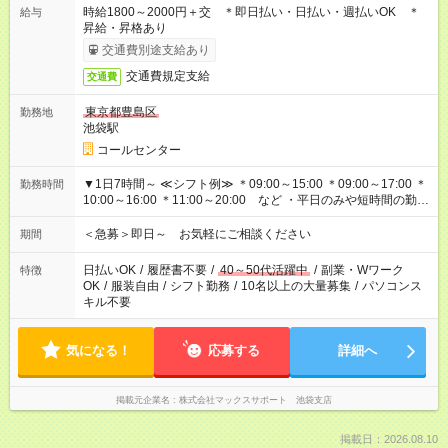
時給1800～2000円＋交 ＊即日払い・日払い・週払いOK ＊
給与
昇給・昇格あり
交通費別途支給あり
交通費規定支給
交通費
東京都豊島区
勤務地
池袋駅
コールセンター
▼1日7時間～ ≪シフト例≫ ＊09:00～15:00 ＊09:00～17:00 ＊
勤務時間
10:00～16:00 ＊11:00～20:00 など ・平日のみや短時間の勤務
もOK！ ・働き方はお気軽にご相談下さい
＜急募＞即日～ お気軽にご相談ください
期間
日払いOK
/
履歴書不要
/
40～50代活躍中
/
副業・Wワーク
特徴
OK
/
服装自由
/
シフト勤務
/
10名以上の大量募集
/
パソコンス
キル不要
気になる！
応募する
詳細へ
掲載元企業名
株式会社マックスサポート 池袋支店
掲載日：2026.08.10