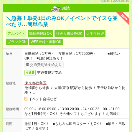
掲載日：2026.08.10
未読
NEW
＼急募！単発1日のみOK／イベントでイスを並
べたり…簡単作業
アルバイト
職種未経験OK
社会人未経験OK
大学生歓迎
ブランクOK
WEB登録・面接OK
日勤日給：1万円～ 夜勤日給：1万2500円～ ■日払い
給与
OK！ ■日給保証あり！
交通費別途支給あり
交通費規定支給
交通費
東京都豊島区
勤務地
池袋駅から徒歩
/
大塚(東京都)駅から徒歩
/
王子駅前駅から徒
歩
/
…
イベント会場など
09:00～18:00 09:00～13:00 20:00～24：00 22：00～31:00 …
勤務時間
など1日4時間～OK！ その他シフトもございます！ お気軽にご
相談ください！
激短1日～OK！ ■もちろん即日スタートもOK！ ■曜日・日数
期間
はアナタ次第！