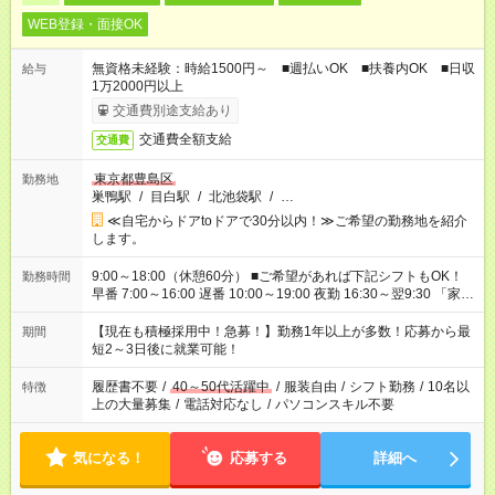
WEB登録・面接OK
無資格未経験：時給1500円～ ■週払いOK ■扶養内OK ■日収
給与
1万2000円以上
交通費別途支給あり
交通費全額支給
交通費
東京都豊島区
勤務地
巣鴨駅
/
目白駅
/
北池袋駅
/
…
≪自宅からドアtoドアで30分以内！≫ご希望の勤務地を紹介
します。
9:00～18:00（休憩60分） ■ご希望があれば下記シフトもOK！
勤務時間
早番 7:00～16:00 遅番 10:00～19:00 夜勤 16:30～翌9:30 「家族
と休みを合わせたい」 「余裕を持って夕飯の準備がしたい」
「できれば残業はしたくない」 など、ご希望を教えてください
【現在も積極採用中！急募！】勤務1年以上が多数！応募から最
期間
ね。 ※Wワーク希望の方へ 今ご覧のお仕事で希望する勤務時間
短2～3日後に就業可能！
と、もう1つのお仕事の勤務時間。 合計で週40時間を超える場
合は応募できません。
履歴書不要
/
40～50代活躍中
/
服装自由
/
シフト勤務
/
10名以
特徴
上の大量募集
/
電話対応なし
/
パソコンスキル不要
気になる！
応募する
詳細へ