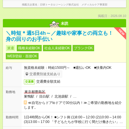
掲載元企業名
日研トータルソーシング株式会社 メディカルケア事業部
掲載日：2026.08.10
未読
NEW
＼時短＊週5日4h～／趣味や家事との両立も！
身の回りのお手伝い
派遣
職種未経験OK
社会人未経験OK
ブランクOK
WEB登録・面接OK
無資格未経験：時給1500円～ ■週払いOK ■扶養内OK
給与
交通費別途支給あり
交通費全額支給
交通費
東京都豊島区
勤務地
巣鴨駅
/
目白駅
/
北池袋駅
/
…
≪自宅からドアtoドアで30分以内！≫ご希望の勤務地を紹介
します。
1日4時間からOK！ ■シフト例 (1)8:00～12:00 (2)10:00～14:00
勤務時間
(3)13:00～17:00 「子どもたちが学校に行く間だけ働きたい」
「余裕を持って夕飯の準備がしたい」 「午前中は働いて、午後