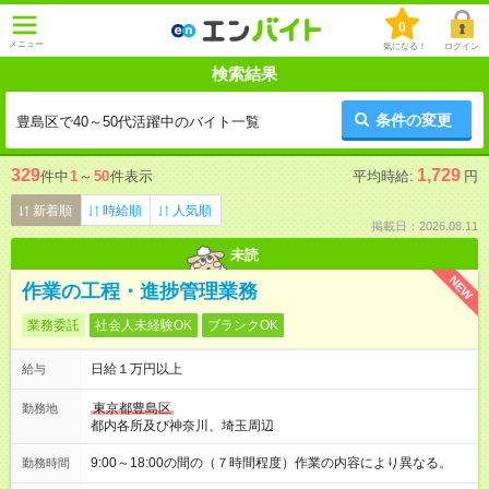
0
メニュー
気になる！
ログイン
検索結果
条件の変更
豊島区で40～50代活躍中のバイト一覧
329
1,729
件中
1
～
50
件表示
平均時給:
円
新着順
時給順
人気順
掲載日：2026.08.11
未読
NEW
作業の工程・進捗管理業務
業務委託
社会人未経験OK
ブランクOK
日給１万円以上
給与
東京都豊島区
勤務地
都内各所及び神奈川、埼玉周辺
9:00～18:00の間の（７時間程度）作業の内容により異なる。
勤務時間