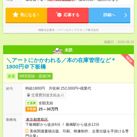
気になる！
応募する
詳細へ
掲載元企業名
パーソルテンプスタッフ株式会社
掲載日：2026.08.10
未読
NEW
＼アートにかかわれる／本の在庫管理など＊
1800円＠下板橋
派遣
WEB登録・面接OK
時給1800円 月収例 252,000円+残業代
給与
交通費別途支給あり
全額支給
交通費
25～30万円
月収例
東京都豊島区
勤務地
下板橋駅から徒歩6分
/
板橋駅から徒歩12分
美術関連書籍出版、印刷、映像制作、企業出版を手掛ける専
門企業♪