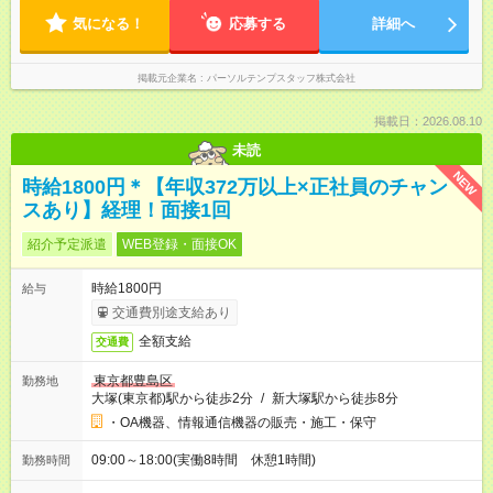
気になる！
応募する
詳細へ
掲載元企業名
パーソルテンプスタッフ株式会社
掲載日：2026.08.10
未読
NEW
時給1800円＊【年収372万以上×正社員のチャン
スあり】経理！面接1回
紹介予定派遣
WEB登録・面接OK
時給1800円
給与
交通費別途支給あり
全額支給
交通費
東京都豊島区
勤務地
大塚(東京都)駅から徒歩2分
/
新大塚駅から徒歩8分
・OA機器、情報通信機器の販売・施工・保守
09:00～18:00(実働8時間 休憩1時間)
勤務時間