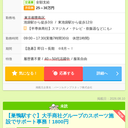
全額支給
交通費
25～30万円
月収例
東京都豊島区
勤務地
池袋駅から徒歩3分
/
東池袋駅から徒歩12分
【半導体商社】スマジカメ・テレビ・炊飯器などにも♪
09:00～17:30(実働7時間30分 休憩1時間)
勤務時間
【急募】即日～長期 ※8月～！
期間
履歴書不要
/
40～50代活躍中
/
服装自由
特徴
気になる！
応募する
詳細へ
掲載元企業名
パーソルテンプスタッフ株式会社
掲載日：2026.08.10
未読
NEW
【巣鴨駅すぐ】大手商社グループのスポーツ施
設でサポート事務！1800円