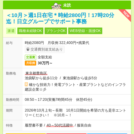
未読
NEW
＜10月＞週1日在宅＊時給2800円！17時20分
迄！日立グループでサポート事務
派遣
職種未経験OK
ブランクOK
WEB登録・面接OK
時給2080円 月収例 322,400円+残業代
給与
交通費別途支給あり
全額支給
交通費
30万円～
月収例
東京都豊島区
勤務地
池袋駅から徒歩11分
/
東池袋駅から徒歩5分
確かな技術力！発電プラント・産業プラントなどのインフラ
建設企業☆彡
08:50～17:20(実働7時間45分 休憩45分)
勤務時間
2026年10月上旬～長期 10月1日開始を希望の方も是非エント
期間
リーください！ ※10月～！
履歴書不要
/
40～50代活躍中
/
服装自由
特徴