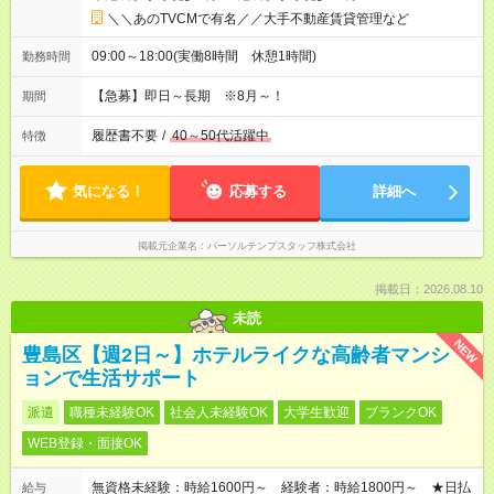
＼＼あのTVCMで有名／／大手不動産賃貸管理など
09:00～18:00(実働8時間 休憩1時間)
勤務時間
【急募】即日～長期 ※8月～！
期間
履歴書不要
/
40～50代活躍中
特徴
気になる！
応募する
詳細へ
掲載元企業名
パーソルテンプスタッフ株式会社
掲載日：2026.08.10
未読
NEW
豊島区【週2日～】ホテルライクな高齢者マンシ
ョンで生活サポート
派遣
職種未経験OK
社会人未経験OK
大学生歓迎
ブランクOK
WEB登録・面接OK
無資格未経験：時給1600円～ 経験者：時給1800円～ ★日払
給与