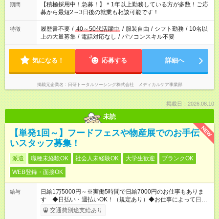
はプライベートの時間にしたい」 など、ご希望を教えてくださ
【積極採用中！急募！】＊1年以上勤務している方が多数！ご応
期間
いね。 ※Wワーク希望の方へ 今ご覧のお仕事で希望する勤務時
募から最短2～3日後の就業も相談可能です！
間と、もう1つのお仕事の勤務時間。 合計で週40時間を超える
場合は応募できません。
履歴書不要
/
40～50代活躍中
/
服装自由
/
シフト勤務
/
10名以
特徴
上の大量募集
/
電話対応なし
/
パソコンスキル不要
気になる！
応募する
詳細へ
掲載元企業名
日研トータルソーシング株式会社 メディカルケア事業部
掲載日：2026.08.10
未読
NEW
【単発1回～】フードフェスや物産展でのお手伝
いスタッフ募集！
派遣
職種未経験OK
社会人未経験OK
大学生歓迎
ブランクOK
WEB登録・面接OK
日給1万5000円～※実働5時間で日給7000円のお仕事もありま
給与
す ◆日払い・週払いOK！（規定あり）◆お仕事によって日給も
異なります
交通費別途支給あり