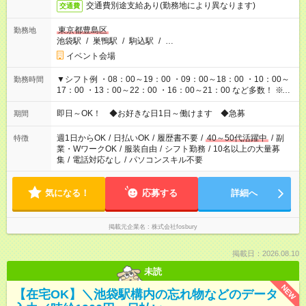
交通費別途支給あり(勤務地により異なります)
交通費
東京都豊島区
勤務地
池袋駅
/
巣鴨駅
/
駒込駅
/
…
イベント会場
▼シフト例 ・08：00～19：00 ・09：00～18：00 ・10：00～
勤務時間
17：00 ・13：00～22：00 ・16：00～21：00 など多数！ ※お
仕事により勤務時間が異なります
即日～OK！ ◆お好きな日1日～働けます ◆急募
期間
週1日からOK
/
日払いOK
/
履歴書不要
/
40～50代活躍中
/
副
特徴
業・WワークOK
/
服装自由
/
シフト勤務
/
10名以上の大量募
集
/
電話対応なし
/
パソコンスキル不要
気になる！
応募する
詳細へ
掲載元企業名
株式会社fosbury
掲載日：2026.08.10
未読
NEW
【在宅OK】＼池袋駅構内の忘れ物などのデータ