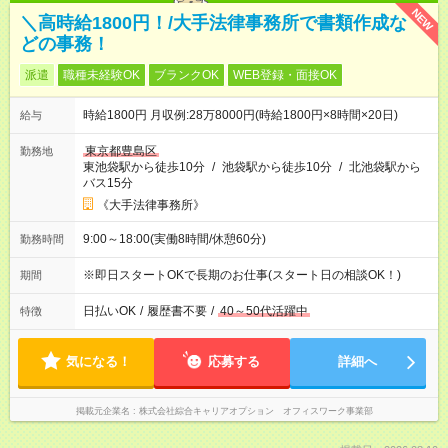
NEW
＼高時給1800円！/大手法律事務所で書類作成な
どの事務！
派遣
職種未経験OK
ブランクOK
WEB登録・面接OK
時給1800円 月収例:28万8000円(時給1800円×8時間×20日)
給与
東京都豊島区
勤務地
東池袋駅から徒歩10分
/
池袋駅から徒歩10分
/
北池袋駅から
バス15分
《大手法律事務所》
9:00～18:00(実働8時間/休憩60分)
勤務時間
※即日スタートOKで長期のお仕事(スタート日の相談OK！)
期間
日払いOK
/
履歴書不要
/
40～50代活躍中
特徴
気になる！
応募する
詳細へ
掲載元企業名
株式会社綜合キャリアオプション オフィスワーク事業部