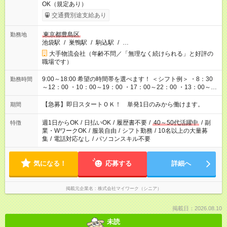
OK（規定あり）
交通費別途支給あり
東京都豊島区
勤務地
池袋駅
/
巣鴨駅
/
駒込駅
/
…
大手物流会社（年齢不問／「無理なく続けられる」と好評の
職場です）
9:00～18:00 希望の時間帯を選べます！ ＜シフト例＞ ・8：30
勤務時間
～12：00 ・10：00～19：00 ・17：00～22：00 ・13：00～
22：00 ・22：00～翌6：00 など
【急募】即日スタートＯＫ！ 単発1日のみから働けます。
期間
週1日からOK
/
日払いOK
/
履歴書不要
/
40～50代活躍中
/
副
特徴
業・WワークOK
/
服装自由
/
シフト勤務
/
10名以上の大量募
集
/
電話対応なし
/
パソコンスキル不要
気になる！
応募する
詳細へ
掲載元企業名
株式会社マイワーク（シニア）
掲載日：2026.08.10
未読