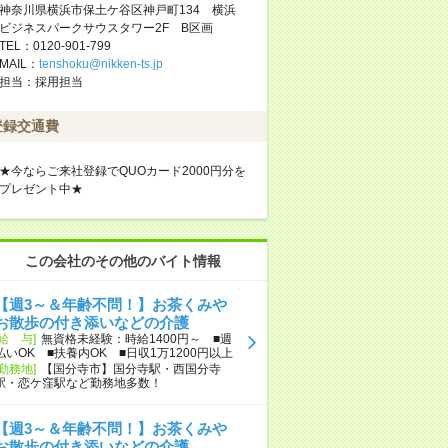
神奈川県横浜市保土ケ谷区神戸町134 横浜
ビジネスパークサウスタワー2F B区画
TEL：0120-901-799
MAIL：
tenshoku@nikken-ts.jp
担当：採用担当
登録交通費
★今ならご来社登録でQUOカード2000円分を
プレゼント中★
この会社のその他のバイト情報
【週3～＆年齢不問！】お茶くみや
お散歩の付き添いなどの介護
[給 与]
無資格未経験：時給1400円～ ■週
払いOK ■扶養内OK ■日収1万1200円以上
[勤務地]
【国分寺市】国分寺駅・西国分寺
駅・恋ケ窪駅など勤務地多数！
【週3～＆年齢不問！】お茶くみや
お散歩の付き添いなどの介護