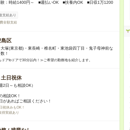
験：時給1400円～ ■週払いOK ■扶養内OK ■日収1万1200
途支給あり
費全額支給
豊島区
大塚(東京都)・東長崎・椎名町・東池袋四丁目・鬼子母神前な
多数！
らドアtoドアで30分以内！≫ご希望の勤務地を紹介します。
/ 土日祝休
週2日～も相談OK）
の相談OK！
日があればご相談ください！
日祝休みもOK！
取得実績あり