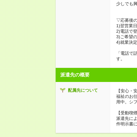
少しでも
▽応募後
1)翌営業
2)電話で
3)ご希望
4)就業決
「電話で
す。
派遣先の概要
配属先について
【安心・
福祉のお
用中。シ
【受動喫
派遣先に
件明示書