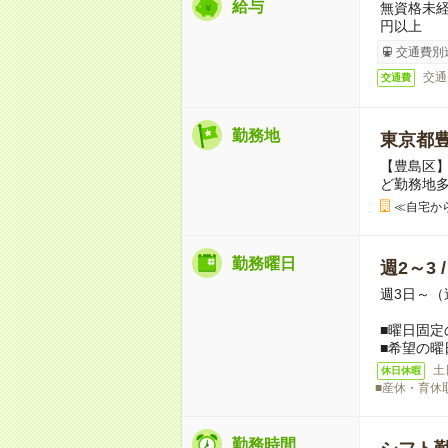
給与
無資格未経
円以上
交通費別
交通
交通費
勤務地
東京都
【豊島区】
ど勤務地
≪自宅か
勤務曜日
週2～3 
週3日～（
■曜日固定
■希望の曜
土
休日休暇
■産休・育休
勤務時間