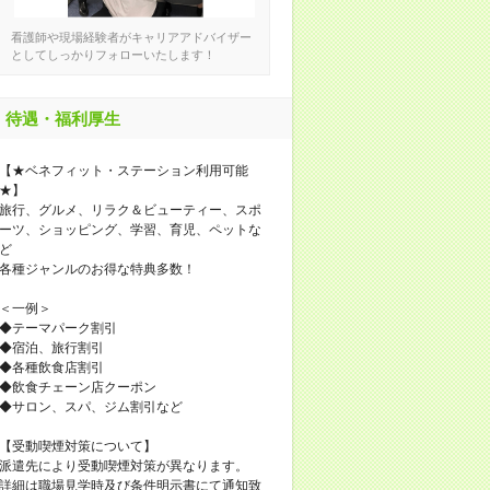
看護師や現場経験者がキャリアアドバイザー
としてしっかりフォローいたします！
待遇・福利厚生
【★ベネフィット・ステーション利用可能
★】
旅行、グルメ、リラク＆ビューティー、スポ
ーツ、ショッピング、学習、育児、ペットな
ど
各種ジャンルのお得な特典多数！
＜一例＞
◆テーマパーク割引
◆宿泊、旅行割引
◆各種飲食店割引
◆飲食チェーン店クーポン
◆サロン、スパ、ジム割引など
【受動喫煙対策について】
派遣先により受動喫煙対策が異なります。
詳細は職場見学時及び条件明示書にて通知致