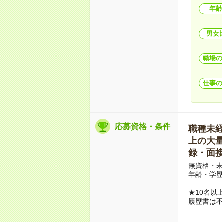
年齢
男女
職場の
仕事の
応募資格・条件
職種未経験
上の大量募
録・面接
無資格・未
年齢・学歴
★10名以
履歴書は