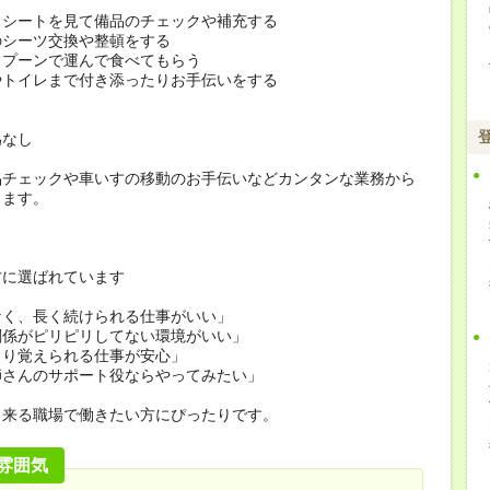
クシートを見て備品のチェックや補充する
のシーツ交換や整頓をする
スプーンで運んで食べてもらう
やトイレまで付き添ったりお手伝いをする
為なし
品チェックや車いすの移動のお手伝いなどカンタンな業務から
します。
方に選ばれています
なく、長く続けられる仕事がいい」
関係がピリピリしてない環境がいい」
くり覚えられる仕事が安心」
師さんのサポート役ならやってみたい」
出来る職場で働きたい方にぴったりです。
雰囲気