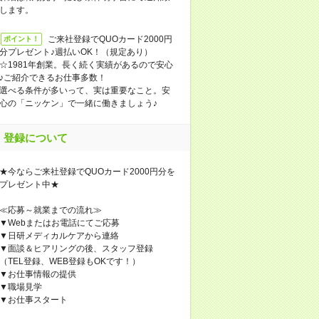
します。
ご来社登録でQUOカード2000円
ポイント！
分プレゼント♪週払いOK！（規定あり）
☆1981年創業。長く続く実績があるので安心
♪ご紹介できるお仕事多数！
選べる条件が多いって、実は重要なこと。安
心の「ニッケン」で一緒に働きましょう♪
登録について
★今ならご来社登録でQUOカード2000円分を
プレゼント中★
≪応募～就業までの流れ≫
▼Webまたはお電話にてご応募
▼日研メディカルケアから連絡
▼面談＆ヒアリングの後、スタッフ登録
（TEL登録、WEB登録もOKです！）
▼お仕事情報の提供
▼職場見学
▼お仕事スタート