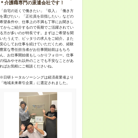
＊介護職専門の派遣会社です！
「自宅の近くで働きたい」「収入」「働き方
を選びたい」「正社員を目指したい」などの
希望条件や、仕事上の不満も丁寧にお聞きし
てからご紹介するので長期でご活躍されてい
る方が多いのが特長です。まずはご希望を聞
いたうえで、ピッタリの求人をご紹介。また
安心してお仕事を続けていただくため、経験
豊富な専任担当者がお仕事開始前はもちろ
ん、お仕事開始後もしっかりフォロー。仕事
の悩みやそれ以外のことでも不安なことがあ
ればお気軽にご相談くださいね。
※日研トータルソーシングは経済産業省より
「地域未来牽引企業」に選定されました。