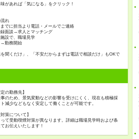
興味があれば「気になる」をクリック！
の流れ
日までに担当より電話・メールでご連絡
登録面談→求人とマッチング
の施設で、職場見学
定→勤務開始
話を聞くだけ」、「不安だからまずは電話で相談だけ」もOKで
安定の勤務先】
仕事のため、景気変動などの影響を受けにくく、現在も積極採
フト減少などもなく安定して働くことが可能です。
煙対策について】
よって受動喫煙対策が異なります。詳細は職場見学時および条
にてお伝えいたします！