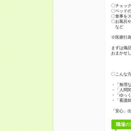
〇チェッ
〇ベッド
〇食事を
〇お風呂
など
※医療行
まずは備
おまかせ
〇こんな
・「無理
・「人間
・「ゆっ
・「看護
「安心」
職場の