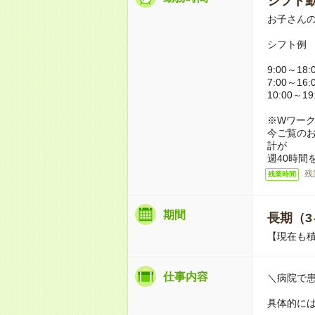
シフト勤
お子さん
シフト例
9:00～18
7:00～16
10:00～1
※Wワー
今ご覧の
計が
週40時間
残
残業時間
期間
長期（3
【現在も積
仕事内容
＼病院で
具体的に