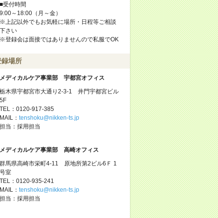
■受付時間
9:00～18:00（月～金）
※上記以外でもお気軽に場所・日程等ご相談
下さい
※登録会は面接ではありませんので私服でOK
登録場所
メディカルケア事業部 宇都宮オフィス
栃木県宇都宮市大通り2-3-1 井門宇都宮ビル
5F
TEL：0120-917-385
MAIL：
tenshoku@nikken-ts.jp
担当：採用担当
メディカルケア事業部 高崎オフィス
群馬県高崎市栄町4-11 原地所第2ビル6Ｆ 1
号室
TEL：0120-935-241
MAIL：
tenshoku@nikken-ts.jp
担当：採用担当