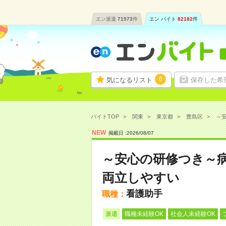
エン派遣
71573
件
エン バイト
82182
件
0
気になるリスト
保存した希
バイトTOP
関東
東京都
豊島区
～安
NEW
掲載日 :
2026
/
08
/
07
～安心の研修つき～
両立しやすい
看護助手
職種：
派遣
職種未経験OK
社会人未経験OK