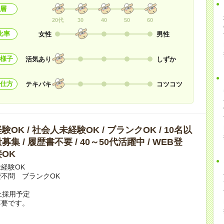
層
20代
30
40
50
60
比率
女性
男性
様子
活気あり
しずか
仕方
テキパキ
コツコツ
OK / 社会人未経験OK / ブランクOK / 10名以
集 / 履歴書不要 / 40～50代活躍中 / WEB登
OK
経験OK
不問 ブランクOK
上採用予定
不要です。