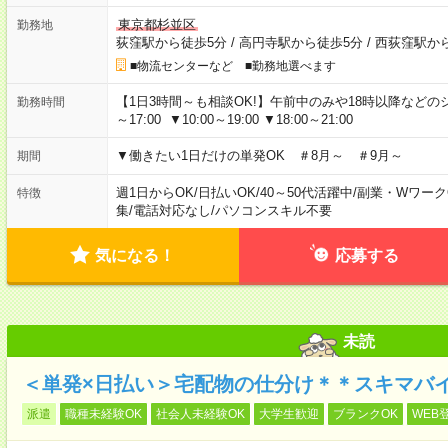
東京都杉並区
勤務地
荻窪駅から徒歩5分
/
高円寺駅から徒歩5分
/
西荻窪駅か
■物流センターなど ■勤務地選べます
【1日3時間～も相談OK!】午前中のみや18時以降などのシフトあ
勤務時間
～17:00 ▼10:00～19:00 ▼18:00～21:00
▼働きたい1日だけの単発OK ＃8月～ ＃9月～
期間
週1日からOK
/
日払いOK
/
40～50代活躍中
/
副業・Wワーク
特徴
集
/
電話対応なし
/
パソコンスキル不要
気になる！
応募する
未読
＜単発×日払い＞宅配物の仕分け＊＊スキマバ
派遣
職種未経験OK
社会人未経験OK
大学生歓迎
ブランクOK
WEB