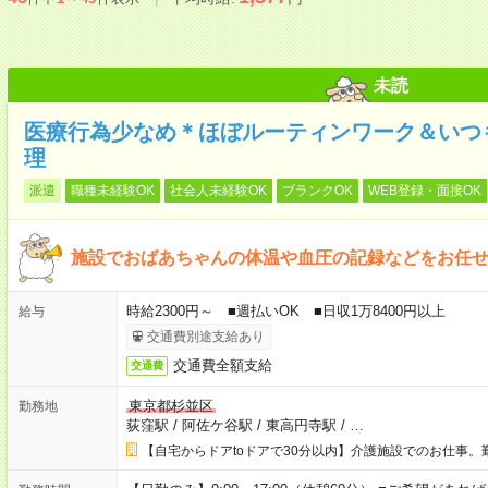
未読
医療行為少なめ＊ほぼルーティンワーク＆いつ
理
派遣
職種未経験OK
社会人未経験OK
ブランクOK
WEB登録・面接OK
施設でおばあちゃんの体温や血圧の記録などをお任
時給2300円～ ■週払いOK ■日収1万8400円以上
給与
交通費別途支給あり
交通費全額支給
交通費
東京都杉並区
勤務地
荻窪駅
/
阿佐ケ谷駅
/
東高円寺駅
/
…
【自宅からドアtoドアで30分以内】介護施設でのお仕事。