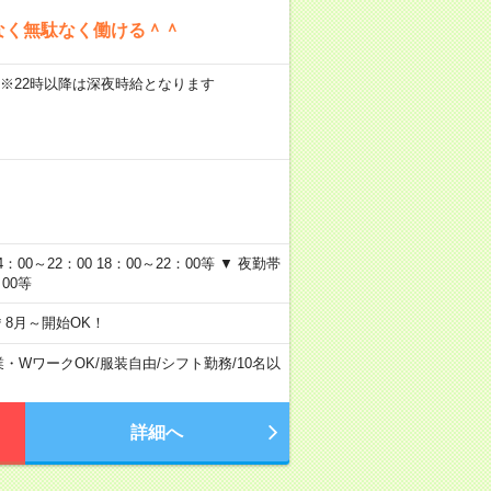
なく無駄なく働ける＾＾
円）※22時以降は深夜時給となります
4：00～22：00 18：00～22：00等 ▼ 夜勤帯
：00等
8月～開始OK！
業・WワークOK
/
服装自由
/
シフト勤務
/
10名以
詳細へ