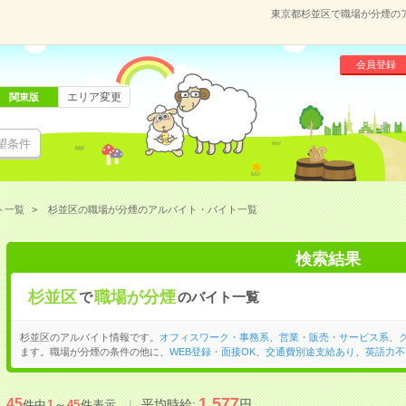
東京都杉並区で職場が分煙の
会員登録
エリア変更
関東版
望条件
ト一覧
杉並区の職場が分煙のアルバイト・バイト一覧
検索結果
杉並区
職場が分煙
で
のバイト一覧
杉並区のアルバイト情報です。
オフィスワーク・事務系
、
営業・販売・サービス系
、
ます。職場が分煙の条件の他に、
WEB登録・面接OK
、
交通費別途支給あり
、
英語力不
1,577
45
平均時給:
円
件中
1
～
45
件表示