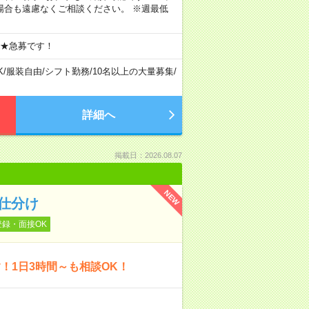
場合も遠慮なくご相談ください。 ※週最低
 ★急募です！
K
/
服装自由
/
シフト勤務
/
10名以上の大量募集
/
詳細へ
掲載日：2026.08.07
NEW
仕分け
登録・面接OK
！1日3時間～も相談OK！