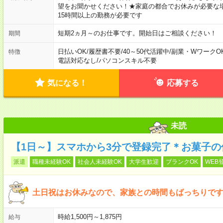
望をお聞かせください！★家庭の都合でお休みが必要な
15時間以上の勤務が必要です
短期2ヵ月～のお仕事です。開始日はご相談ください！
期間
日払いOK
/
履歴書不要
/
40～50代活躍中
/
副業・WワークO
特徴
電話対応なし
/
パソコンスキル不要
気になる！
応募する
未読
【1日～】スマホから3分で登録完了＊お菓子の
派遣
職種未経験OK
社会人未経験OK
大学生歓迎
ブランクOK
WEB
土日祝はお休みなので、家族との時間もばっちりです
時給1,500円～1,875円
給与