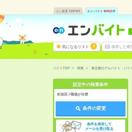
エン派遣
71573
件
エン バイト
82531
件
0
気になるリスト
保存した希
バイトTOP
関東
東京都のアルバイト・バイ
設定中の検索条件
杉並区 / 職場が分煙
条件の変更
条件を保存して
メールを受け取る