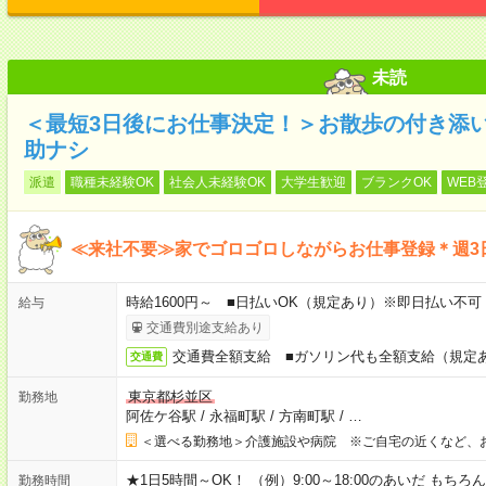
未読
＜最短3日後にお仕事決定！＞お散歩の付き添
助ナシ
派遣
職種未経験OK
社会人未経験OK
大学生歓迎
ブランクOK
WEB
≪来社不要≫家でゴロゴロしながらお仕事登録＊週3
時給1600円～ ■日払いOK（規定あり）※即日払い不可
給与
交通費別途支給あり
交通費全額支給 ■ガソリン代も全額支給（規定
交通費
東京都杉並区
勤務地
阿佐ケ谷駅
/
永福町駅
/
方南町駅
/
…
＜選べる勤務地＞介護施設や病院 ※ご自宅の近くなど、
★1日5時間～OK！ （例）9:00～18:00のあいだ も
勤務時間