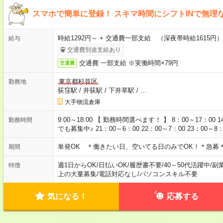
スマホで簡単に登録！ スキマ時間にシフトINで無理
時給1292円～ + 交通費一部支給 （深夜帯時給1615
給与
交通費別途支給あり
交通費 一部支給 ※実働時間×79円
交通費
東京都杉並区
勤務地
荻窪駅
/
井荻駅
/
下井草駅
/
…
大手物流倉庫
9:00～18:00 【 勤務時間選べます！ 】 8：00～17：00 1
勤務時間
でも募集中♪ 21：00～6：00 22：00～7：00 23：00～8
単発OK ＊働きたい日、空いてる日のみでOK！＊急募＊
期間
週1日からOK
/
日払いOK
/
履歴書不要
/
40～50代活躍中
/
副
特徴
上の大量募集
/
電話対応なし
/
パソコンスキル不要
気になる！
応募する