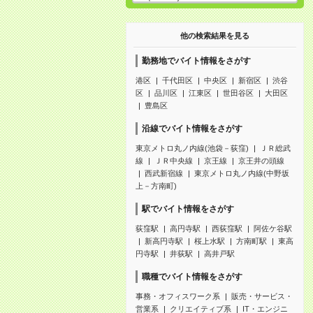
他の検索結果を見る
勤務地でバイト情報をさがす
港区
千代田区
中央区
新宿区
渋谷
区
品川区
江東区
世田谷区
大田区
豊島区
沿線でバイト情報をさがす
東京メトロ丸ノ内線(池袋－荻窪)
ＪＲ総武
線
ＪＲ中央線
京王線
京王井の頭線
西武新宿線
東京メトロ丸ノ内線(中野坂
上－方南町)
駅でバイト情報をさがす
荻窪駅
高円寺駅
西荻窪駅
阿佐ケ谷駅
新高円寺駅
桜上水駅
方南町駅
東高
円寺駅
井荻駅
高井戸駅
職種でバイト情報をさがす
事務・オフィスワーク系
販売・サービス・
営業系
クリエイティブ系
IT・エンジニ