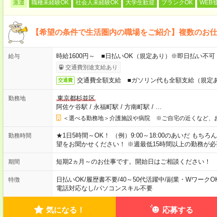
派遣
職種未経験OK
社会人未経験OK
大学生歓迎
ブランクOK
WEB
【希望の条件で生活圏内の職場をご紹介】複数のお
時給1600円～ ■日払いOK（規定あり）※即日払い不可
給与
交通費別途支給あり
交通費全額支給 ■ガソリン代も全額支給（規定
交通費
東京都杉並区
勤務地
阿佐ケ谷駅
/
永福町駅
/
方南町駅
/
…
＜選べる勤務地＞介護施設や病院 ※ご自宅の近くなど、
★1日5時間～OK！ （例）9:00～18:00のあいだ も
勤務時間
望をお聞かせください！ ※週最低15時間以上の勤務が必
短期2ヵ月～のお仕事です。開始日はご相談ください！
期間
日払いOK
/
履歴書不要
/
40～50代活躍中
/
副業・WワークO
特徴
電話対応なし
/
パソコンスキル不要
気になる！
応募する