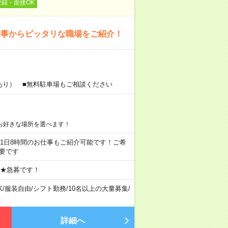
登録・面接OK
仕事からピッタリな職場をご紹介！
あり） ■無料駐車場もご相談ください
お好きな場所を選べます！
ちろん1日8時間のお仕事もご紹介可能です！ご希
要です
 ★急募です！
K
/
服装自由
/
シフト勤務
/
10名以上の大量募集
/
詳細へ