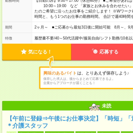
【日勤のみ】9:00～17:00（休憩60分） ■ご希望があれば
勤務時間
10:00～19:00 など 「家族とお休みを合わせたい
たのご希望に沿ったお仕事をご紹介します！ ※Wワーク
時間と、もう1つのお仕事の勤務時間。 合計で週40時
2ヶ月～ ■ご応募から最短3日後に開始可能 8月～、9
期間
履歴書不要
/
40～50代活躍中
/
服装自由
/
シフト勤務
/
10名
特徴
気になる！
応募する
興味のあるバイト
は、とりあえず保存しよう♪
保存した求人は、後からまとめて応募できるよ。
企業からアプローチが届くことも！
未読
【午前に登録⇒午後にお仕事決定】「時短」「
＊介護スタッフ