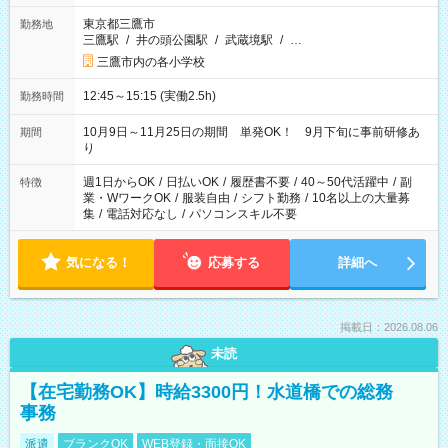
東京都三鷹市
勤務地
三鷹駅
/
井の頭公園駅
/
武蔵境駅
/
…
三鷹市内の各小学校
12:45～15:15 (実働2.5h)
勤務時間
10月9日～11月25日の期間 単発OK！ 9月下旬に事前研修あ
期間
り
週1日からOK
/
日払いOK
/
履歴書不要
/
40～50代活躍中
/
副
特徴
業・WワークOK
/
服装自由
/
シフト勤務
/
10名以上の大量募
集
/
電話対応なし
/
パソコンスキル不要
気になる！
応募する
詳細へ
掲載日：2026.08.06
未読
【在宅勤務OK】時給3300円！水道橋での総務
事務
派遣
ブランクOK
WEB登録・面接OK