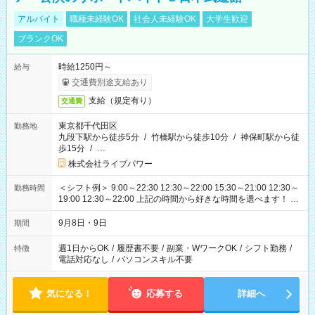
アルバイト
職種未経験OK
社会人未経験OK
大学生歓迎
ブランクOK
時給1250円～
給与
交通費別途支給あり
支給（規定有り）
交通費
東京都千代田区
勤務地
九段下駅から徒歩5分
/
竹橋駅から徒歩10分
/
神保町駅から徒
歩15分
/
…
株式会社ライブパワー
＜シフト例＞ 9:00～22:30 12:30～22:00 15:30～21:00 12:30～
勤務時間
19:00 12:30～22:00 上記の時間から好きな時間を選べます！ ※
時間は変更となる可能性があります
9月8日・9日
期間
週1日からOK
/
履歴書不要
/
副業・WワークOK
/
シフト勤務
/
特徴
電話対応なし
/
パソコンスキル不要
気になる！
応募する
詳細へ