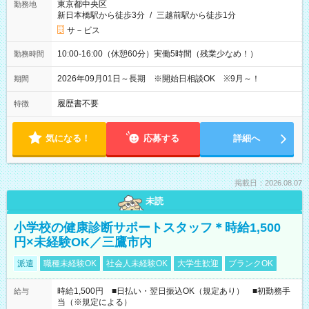
東京都中央区
勤務地
新日本橋駅から徒歩3分
/
三越前駅から徒歩1分
サ－ビス
10:00-16:00（休憩60分）実働5時間（残業少なめ！）
勤務時間
2026年09月01日～長期 ※開始日相談OK ※9月～！
期間
履歴書不要
特徴
気になる！
応募する
詳細へ
掲載日：2026.08.07
未読
小学校の健康診断サポートスタッフ＊時給1,500
円×未経験OK／三鷹市内
派遣
職種未経験OK
社会人未経験OK
大学生歓迎
ブランクOK
時給1,500円 ■日払い・翌日振込OK（規定あり） ■初勤務手
給与
当（※規定による）