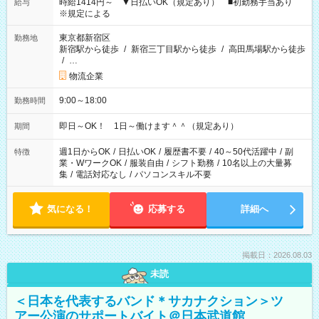
時給1414円～ ▼日払いOK（規定あり） ■初勤務手当あり
給与
※規定による
東京都新宿区
勤務地
新宿駅から徒歩
/
新宿三丁目駅から徒歩
/
高田馬場駅から徒歩
/
…
物流企業
9:00～18:00
勤務時間
即日～OK！ 1日～働けます＾＾（規定あり）
期間
週1日からOK
/
日払いOK
/
履歴書不要
/
40～50代活躍中
/
副
特徴
業・WワークOK
/
服装自由
/
シフト勤務
/
10名以上の大量募
集
/
電話対応なし
/
パソコンスキル不要
気になる！
応募する
詳細へ
掲載日：2026.08.03
未読
＜日本を代表するバンド＊サカナクション＞ツ
アー公演のサポートバイト＠日本武道館