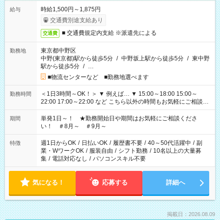
時給1,500円～1,875円
給与
交通費別途支給あり
■ 交通費規定内支給 ※派遣先による
交通費
東京都中野区
勤務地
中野(東京都)駅から徒歩5分
/
中野坂上駅から徒歩5分
/
東中野
駅から徒歩5分
/
…
■物流センターなど ■勤務地選べます
＜1日3時間～OK！＞ ▼ 例えば… ▼ 15:00～18:00 15:00～
勤務時間
22:00 17:00～22:00 など こちら以外の時間もお気軽にご相談く
ださい！
単発1日～！ ★勤務開始日や期間はお気軽にご相談くださ
期間
い！ ＃8月～ ＃9月～
週1日からOK
/
日払いOK
/
履歴書不要
/
40～50代活躍中
/
副
特徴
業・WワークOK
/
服装自由
/
シフト勤務
/
10名以上の大量募
集
/
電話対応なし
/
パソコンスキル不要
気になる！
応募する
詳細へ
掲載日：2026.08.09