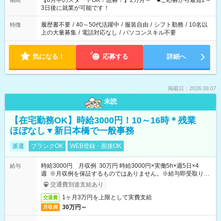
【8月中のスタートOK！急募！】2カ月～ ■ご応募から最短2～
期間
ね。 ※Wワーク希望の方へ 今ご覧のお仕事で希望する勤務時間
3日後に就業が可能です！
と、もう1つのお仕事の勤務時間。 合計で週40時間を超える場
合は応募できません。
履歴書不要
/
40～50代活躍中
/
服装自由
/
シフト勤務
/
10名以
特徴
上の大量募集
/
電話対応なし
/
パソコンスキル不要
気になる！
応募する
詳細へ
掲載日：2026.08.07
未読
【在宅勤務OK】時給3000円！10～16時＊残業
ほぼなし▼新日本橋で一般事務
派遣
ブランクOK
WEB登録・面接OK
時給3000円 月収例 30万円 時給3000円×実働5h×週5日×4
給与
週 ※月収例を保証するものではありません。※給与即受取りサ
ービス利用可（利用条件有）
交通費別途支給あり
1ヶ月3万円を上限として実費支給
交通費
30万円～
月収例