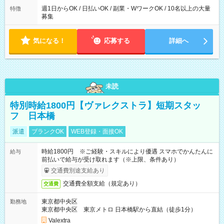
週1日からOK / 日払いOK / 副業・WワークOK / 10名以上の大量
特徴
募集
気になる！
応募する
詳細へ
未読
特別時給1800円【ヴァレクストラ】短期スタッ
フ 日本橋
派遣
ブランクOK
WEB登録・面接OK
時給1800円 ※ご経験・スキルにより優遇 スマホでかんたんに
給与
前払いで給与が受け取れます（※上限、条件あり）
交通費別途支給あり
交通費全額支給（規定あり）
交通費
東京都中央区
勤務地
東京都中央区 東京メトロ 日本橋駅から直結（徒歩1分）
Valextra