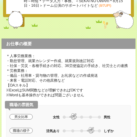
時～時短＊データ入力・事務、＜SEKAI NO OWARI＊8月15
日・16日＞ドーム公演のサポートバイトなど
(8/7UP!)
お仕事の概要
＊人事労務業務：
・勤怠管理、就業カレンダー作成、就業規則改訂対応
・社保・労災・各種手続きの対応、36労使協定の手続き、社労士との連携
＊労務業務：
・備品・社用車・貸与物の管理、お礼状などの作成発送
・来客・電話対応、その他庶務など
【OAスキル】
※ExcelはSUM関数などが理解できればOKです
※Wordも基本操作ができれば問題ございません
職場の雰囲気
男女比率
女性
男性
職場の様子
活気あり
しずか