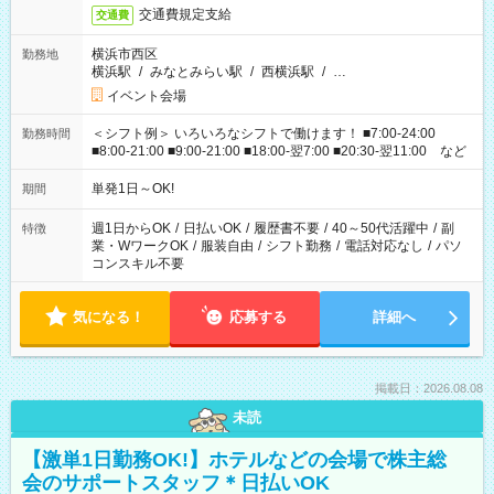
交通費規定支給
交通費
横浜市西区
勤務地
横浜駅
/
みなとみらい駅
/
西横浜駅
/
…
イベント会場
＜シフト例＞ いろいろなシフトで働けます！ ■7:00-24:00
勤務時間
■8:00-21:00 ■9:00-21:00 ■18:00-翌7:00 ■20:30-翌11:00 など
単発1日～OK!
期間
週1日からOK
/
日払いOK
/
履歴書不要
/
40～50代活躍中
/
副
特徴
業・WワークOK
/
服装自由
/
シフト勤務
/
電話対応なし
/
パソ
コンスキル不要
気になる！
応募する
詳細へ
掲載日：2026.08.08
未読
【激単1日勤務OK!】ホテルなどの会場で株主総
会のサポートスタッフ＊日払いOK