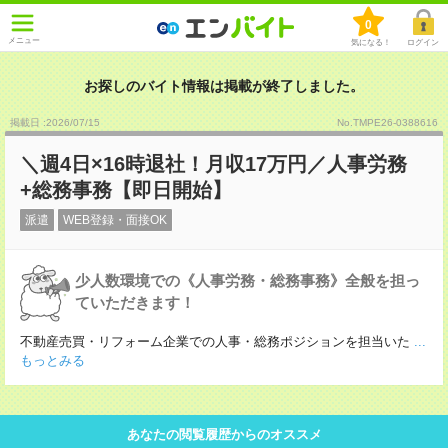
0
メニュー
気になる！
ログイン
お探しのバイト情報は掲載が終了しました。
掲載日 :2026
/
07
/
15
No.TMPE26-0388616
＼週4日×16時退社！月収17万円／人事労務
+総務事務【即日開始】
派遣
WEB登録・面接OK
少人数環境での《人事労務・総務事務》全般を担っ
ていただきます！
不動産売買・リフォーム企業での人事・総務ポジションを担当いた
...
もっとみる
あなたの閲覧履歴からのオススメ