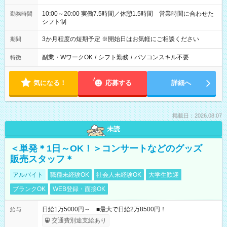
10:00～20:00 実働7.5時間／休憩1.5時間 営業時間に合わせた
勤務時間
シフト制
3か月程度の短期予定 ※開始日はお気軽にご相談ください
期間
副業・WワークOK
/
シフト勤務
/
パソコンスキル不要
特徴
気になる！
応募する
詳細へ
掲載日：2026.08.07
未読
＜単発＊1日～OK！＞コンサートなどのグッズ
販売スタッフ＊
アルバイト
職種未経験OK
社会人未経験OK
大学生歓迎
ブランクOK
WEB登録・面接OK
日給1万5000円～ ■最大で日給2万8500円！
給与
交通費別途支給あり