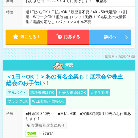
お好きな日1日～OK！すぐに働けます！ ◆急募
期間
週1日からOK
/
日払いOK
/
履歴書不要
/
40～50代活躍中
/
副
特徴
業・WワークOK
/
服装自由
/
シフト勤務
/
10名以上の大量募
集
/
電話対応なし
/
パソコンスキル不要
気になる！
応募する
詳細へ
掲載日：2026.08.08
未読
＜1日～OK！＞あの有名企業も！展示会や株主
総会のお手伝い！
アルバイト
職種未経験OK
社会人未経験OK
大学生歓迎
ブランクOK
WEB登録・面接OK
■日給16,840円～ ■日払いOK ■実働3時間5,120円のお仕事あ
給与
ります！
交通費別途支給あり
一部支給
交通費