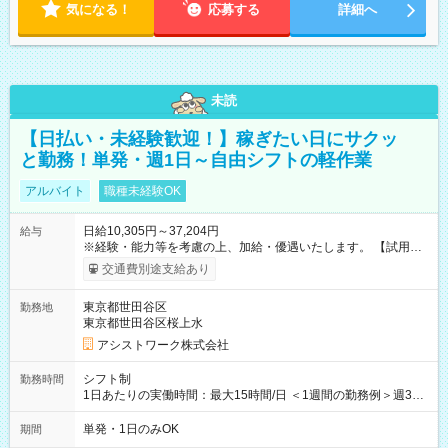
気になる！
応募する
詳細へ
未読
【日払い・未経験歓迎！】稼ぎたい日にサクッ
と勤務！単発・週1日～自由シフトの軽作業
アルバイト
職種未経験OK
日給10,305円～37,204円
給与
※経験・能力等を考慮の上、加給・優遇いたします。 【試用期
間】試用期間なし
交通費別途支給あり
東京都世田谷区
勤務地
東京都世田谷区桜上水
アシストワーク株式会社
シフト制
勤務時間
1日あたりの実働時間：最大15時間/日 ＜1週間の勤務例＞週3回
勤務 勤務：月・水・金 休み：火・木・土・日 好きな時にお仕事
可能です！ ※1日あたりの最大実働時間は日勤、夜勤共に勤務し
単発・1日のみOK
期間
た時間になります。