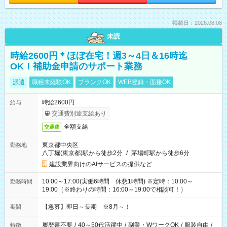
掲載日：2026.08.08
未読
時給2600円＊ほぼ在宅！週3～4日＆16時迄
OK！補助金申請のサポート業務
派遣
職種未経験OK
ブランクOK
WEB登録・面接OK
時給2600円
給与
交通費別途支給あり
全額支給
交通費
東京都中央区
勤務地
八丁堀(東京都)駅から徒歩2分
/
茅場町駅から徒歩6分
建設業界向けのAIサービスの提供など
10:00～17:00(実働6時間 休憩1時間) ※定時：10:00～
勤務時間
19:00（※終わりの時間：16:00～19:00で相談可！）
【急募】即日～長期 ※8月～！
期間
履歴書不要
/
40～50代活躍中
/
副業・WワークOK
/
服装自由
/
特徴