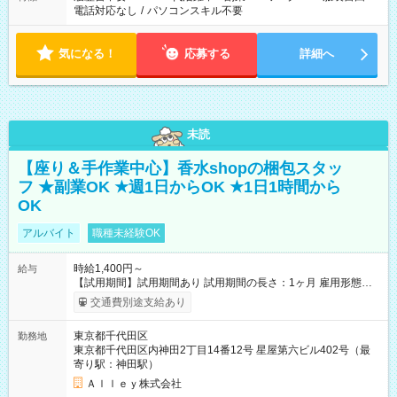
電話対応なし
/
パソコンスキル不要
気になる！
応募する
詳細へ
未読
【座り＆手作業中心】香水shopの梱包スタッ
フ ★副業OK ★週1日からOK ★1日1時間から
OK
アルバイト
職種未経験OK
時給1,400円～
給与
【試用期間】試用期間あり 試用期間の長さ：1ヶ月 雇用形態、
給与は本採用時と同じです。
交通費別途支給あり
東京都千代田区
勤務地
東京都千代田区内神田2丁目14番12号 星屋第六ビル402号（最
寄り駅：神田駅）
Ａｌｌｅｙ株式会社