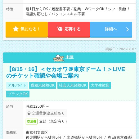
週1日からOK
/
履歴書不要
/
副業・WワークOK
/
シフト勤務
/
特徴
電話対応なし
/
パソコンスキル不要
気になる！
応募する
詳細へ
掲載日：2026.08.07
未読
【8/15・16】＜セカオワ＠東京ドーム！＞LIVE
のチケット確認や会場ご案内
アルバイト
職種未経験OK
社会人未経験OK
大学生歓迎
ブランクOK
時給1250円～
給与
交通費別途支給あり
支給（規定有り）
交通費
東京都文京区
勤務地
後楽園駅から徒歩5分
/
水道橋駅から徒歩5分
/
春日(東京都)駅