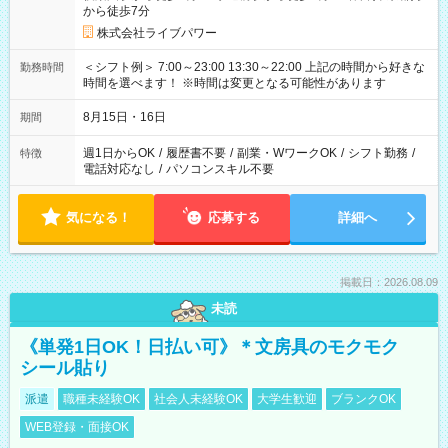
から徒歩7分
株式会社ライブパワー
＜シフト例＞ 7:00～23:00 13:30～22:00 上記の時間から好きな
勤務時間
時間を選べます！ ※時間は変更となる可能性があります
8月15日・16日
期間
週1日からOK
/
履歴書不要
/
副業・WワークOK
/
シフト勤務
/
特徴
電話対応なし
/
パソコンスキル不要
気になる！
応募する
詳細へ
掲載日：2026.08.09
未読
《単発1日OK！日払い可》＊文房具のモクモク
シール貼り
派遣
職種未経験OK
社会人未経験OK
大学生歓迎
ブランクOK
WEB登録・面接OK