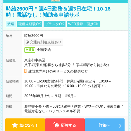
時給2600円＊週4日勤務＆週3日在宅！10-16
時！電話なし！補助金申請サポ
派遣
職種未経験OK
ブランクOK
WEB登録・面接OK
時給2600円
給与
交通費別途支給あり
全額支給
交通費
東京都中央区
勤務地
八丁堀(東京都)駅から徒歩2分
/
茅場町駅から徒歩6分
建設業界向けのAIサービスの提供など
10:00～16:00(実働5時間 休憩1時間) ※定時：10:00～
勤務時間
19:00（※終わりの時間：16:00～19:00で相談可！）
2026年09月上旬～長期 ※9月～！
期間
履歴書不要
/
40～50代活躍中
/
副業・WワークOK
/
服装自由
/
特徴
電話対応なし
/
パソコンスキル不要
気になる！
応募する
詳細へ