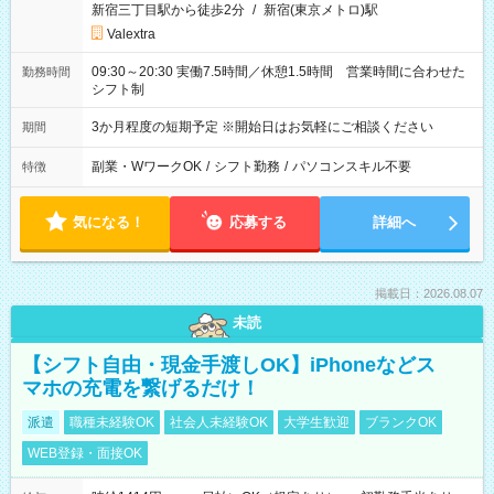
新宿三丁目駅から徒歩2分
/
新宿(東京メトロ)駅
Valextra
09:30～20:30 実働7.5時間／休憩1.5時間 営業時間に合わせた
勤務時間
シフト制
3か月程度の短期予定 ※開始日はお気軽にご相談ください
期間
副業・WワークOK
/
シフト勤務
/
パソコンスキル不要
特徴
気になる！
応募する
詳細へ
掲載日：2026.08.07
未読
【シフト自由・現金手渡しOK】iPhoneなどス
マホの充電を繋げるだけ！
派遣
職種未経験OK
社会人未経験OK
大学生歓迎
ブランクOK
WEB登録・面接OK