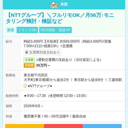
未読
【NTTグループ】＼フルリモOK／月56万↑モニ
タリング検討・検証など
派遣
ブランクOK
WEB登録・面接OK
時給3,400円【月収例】約569,000円（時給3,400円×実働
給与
7.50h×21日+残業10h）+交通費
交通費別途支給あり
○通勤交通費の支給あり（当社規定による）
交通費
30万円～
月収例
東京都千代田区
勤務地
大手町(東京都)駅から徒歩2分
/
東京駅から徒歩8分
/
三越前駅
●NTTグループ●
★9:00～17:30（休憩時間 12:00～13:00）
勤務時間
2026年9月～
期間
履歴書不要
/
40～50代活躍中
/
服装自由
特徴