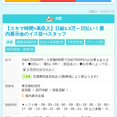
掲載日：2026.07.23
未読
【スキマ時間×高収入】日給1.5万～日払い！屋
内展示会のイス並べスタッフ
派遣
職種未経験OK
社会人未経験OK
大学生歓迎
ブランクOK
WEB登録・面接OK
日給1万5000円～※実働5時間で日給7000円のお仕事もありま
給与
す ◆日払い・週払いOK！（規定あり）◆お仕事によって日給
も異なります
交通費別途支給あり
交通費別途支給あり(勤務地により異なります)
交通費
東京都杉並区
勤務地
荻窪駅
/
高円寺駅
/
西荻窪駅
/
…
屋内展示会場
▼シフト例 ・08：00～19：00 ・09：00～18：00 ・10：00～
勤務時間
17：00 ・13：00～22：00 ・16：00～21：00 など多数！ ※お
仕事により勤務時間が異なります