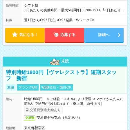
シフト制
勤務時間
1日あたりの実働時間：最大5時間/日 11:00-19:00 └1日あたりの
実働時間：1-5時間 └上記の時間帯内であれば、いつでも勤務可
能！ └平日・土曜日の中で、お好きな曜日でご勤務いただけま
週1日からOK / 日払いOK / 副業・WワークOK
特徴
す！ 【シフト例】 ・11:00～14:00 ・16:30～19:00 ・13:00～
18:00 などのように、自由な働き方が可能なお仕事です！
気になる！
応募する
詳細へ
未読
特別時給1800円【ヴァレクストラ】短期スタッ
フ 新宿
派遣
ブランクOK
WEB登録・面接OK
時給1800円 ※ご経験・スキルにより優遇 スマホでかんたんに
給与
前払いで給与が受け取れます（※上限、条件あり）
交通費別途支給あり
交通費全額支給（規定あり）
交通費
東京都新宿区
勤務地