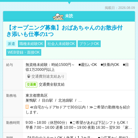
掲載日：2026.08.09
未読
【オープニング募集】おばあちゃんのお散歩付
き添いも仕事の1つ
派遣
職種未経験OK
社会人未経験OK
ブランクOK
WEB登録・面接OK
無資格未経験：時給1500円～ ■週払いOK ■扶養内OK ■日
給与
収1万2000円以上
交通費別途支給あり
交通費全額支給
交通費
東京都豊島区
勤務地
巣鴨駅
/
目白駅
/
北池袋駅
/
…
≪自宅からドアtoドアで30分以内！≫ご希望の勤務地を紹介
します。
9:00～18:00（休憩60分） ■ご希望があれば下記シフトもOK！
勤務時間
早番 7:00～16:00 遅番 10:00～19:00 夜勤 16:30～翌9:30 「家族
と休みを合わせたい」 「余裕を持って夕飯の準備がしたい」
「できれば残業はしたくない」 など、ご希望を教えてください