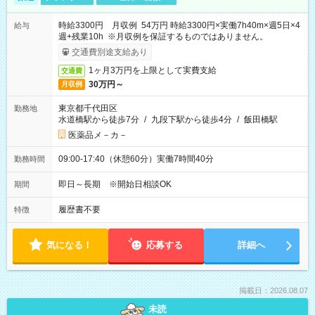
時給3300円 月収例 54万円 時給3300円×実働7h40m×週5日×4
給与
週+残業10h ※月収例を保証するものではありません。
交通費別途支給あり
1ヶ月3万円を上限として実費支給
交通費
30万円～
月収例
東京都千代田区
勤務地
水道橋駅から徒歩7分
/
九段下駅から徒歩4分
/
飯田橋駅
医薬品メ－カ－
09:00-17:40（休憩60分）実働7時間40分
勤務時間
即日～長期 ※開始日相談OK
期間
履歴書不要
特徴
気になる！
応募する
詳細へ
掲載日：2026.08.07
未読