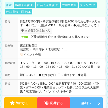
派遣
職種未経験OK
社会人未経験OK
大学生歓迎
ブランクOK
WEB登録・面接OK
日給1万5000円～※実働5時間で日給7000円のお仕事もありま
給与
す ◆日払い・週払いOK！（規定あり）◆お仕事によって日給
も異なります
交通費別途支給あり
交通費別途支給あり(勤務地により異なります)
交通費
東京都杉並区
勤務地
荻窪駅
/
高円寺駅
/
西荻窪駅
/
…
イベント会場
▼シフト例 ・08：00～19：00 ・09：00～18：00 ・10：00～
勤務時間
17：00 ・13：00～22：00 ・16：00～21：00 など多数！ ※お
仕事により勤務時間が異なります
即日～OK！ ◆お好きな日1日～働けます ◆急募
期間
週1日からOK
/
日払いOK
/
履歴書不要
/
40～50代活躍中
/
副
特徴
業・WワークOK
/
服装自由
/
シフト勤務
/
10名以上の大量募
集
/
電話対応なし
/
パソコンスキル不要
気になる！
応募する
詳細へ