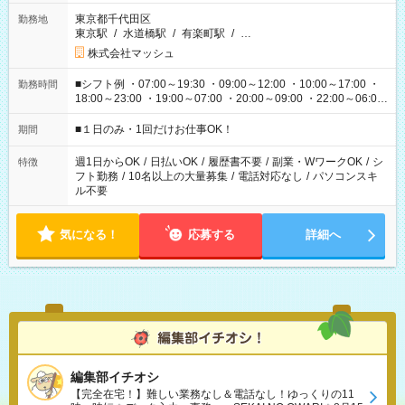
東京都千代田区
勤務地
東京駅
/
水道橋駅
/
有楽町駅
/
…
株式会社マッシュ
■シフト例 ・07:00～19:30 ・09:00～12:00 ・10:00～17:00 ・
勤務時間
18:00～23:00 ・19:00～07:00 ・20:00～09:00 ・22:00～06:00
etc ★最短で3時間で5,120円のお仕事から 15時間で2万円近く稼
げるお仕事も！ ご希望のお時間に合わせてご紹介！ ※シフトは
■１日のみ・1回だけお仕事OK！
期間
現場によって異なります。 ※勿論、休憩時間はあるのでご安心
ください！
週1日からOK
/
日払いOK
/
履歴書不要
/
副業・WワークOK
/
シ
特徴
フト勤務
/
10名以上の大量募集
/
電話対応なし
/
パソコンスキ
ル不要
気になる！
応募する
詳細へ
編集部イチオシ
【完全在宅！】難しい業務なし＆電話なし！ゆっくりの11