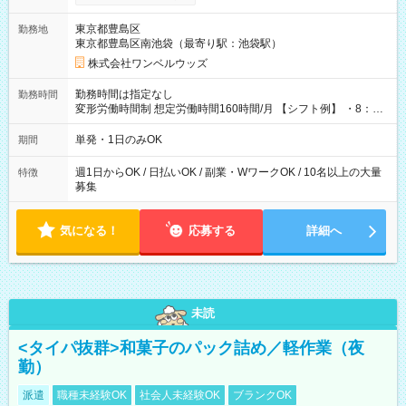
ンビニATMから 日払い分を引き落とせます！ 【試用期間】試
用期間なし
東京都豊島区
勤務地
東京都豊島区南池袋（最寄り駅：池袋駅）
株式会社ワンベルウッズ
勤務時間は指定なし
勤務時間
変形労働時間制 想定労働時間160時間/月 【シフト例】 ・8：00
～21：00
単発・1日のみOK
期間
週1日からOK / 日払いOK / 副業・WワークOK / 10名以上の大量
特徴
募集
気になる！
応募する
詳細へ
未読
<タイパ抜群>和菓子のパック詰め／軽作業（夜
勤）
派遣
職種未経験OK
社会人未経験OK
ブランクOK