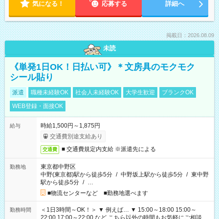
気になる！
応募する
詳細へ
掲載日：2026.08.09
未読
《単発1日OK！日払い可》＊文房具のモクモク
シール貼り
派遣
職種未経験OK
社会人未経験OK
大学生歓迎
ブランクOK
WEB登録・面接OK
時給1,500円～1,875円
給与
交通費別途支給あり
■ 交通費規定内支給 ※派遣先による
交通費
東京都中野区
勤務地
中野(東京都)駅から徒歩5分
/
中野坂上駅から徒歩5分
/
東中野
駅から徒歩5分
/
…
■物流センターなど ■勤務地選べます
＜1日3時間～OK！＞ ▼ 例えば… ▼ 15:00～18:00 15:00～
勤務時間
22:00 17:00～22:00 など こちら以外の時間もお気軽にご相談く