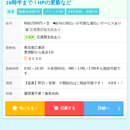
16時半まで！HPの更新など
派遣
職種未経験OK
ブランクOK
WEB登録・面接OK
時給2500円＋交 ■給与の前払いが可能な速払いサービスあり
給与
交通費別途支給あり
交通費支給あり
交通費
東京都江東区
勤務地
豊洲駅から徒歩1分
ＳＣＳＫ
9:00～16:30 ※休憩60分。9時～17時／17時半も相談可能で
勤務時間
す。
【急募】即日～長期 ※開始日はご相談可能です！ ※8月～！
期間
履歴書不要
/
服装自由
特徴
気になる！
応募する
詳細へ