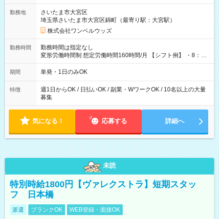
用期間なし
さいたま市大宮区
勤務地
埼玉県さいたま市大宮区錦町（最寄り駅：大宮駅）
株式会社ワンベルウッズ
勤務時間は指定なし
勤務時間
変形労働時間制 想定労働時間160時間/月 【シフト例】 ・8：00
～21：00
単発・1日のみOK
期間
週1日からOK / 日払いOK / 副業・WワークOK / 10名以上の大量
特徴
募集
気になる！
応募する
詳細へ
未読
特別時給1800円【ヴァレクストラ】短期スタッ
フ 日本橋
派遣
ブランクOK
WEB登録・面接OK