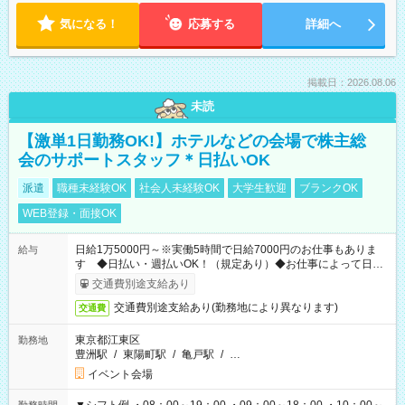
気になる！
応募する
詳細へ
掲載日：2026.08.06
未読
【激単1日勤務OK!】ホテルなどの会場で株主総
会のサポートスタッフ＊日払いOK
派遣
職種未経験OK
社会人未経験OK
大学生歓迎
ブランクOK
WEB登録・面接OK
日給1万5000円～※実働5時間で日給7000円のお仕事もありま
給与
す ◆日払い・週払いOK！（規定あり）◆お仕事によって日給
も異なります
交通費別途支給あり
交通費別途支給あり(勤務地により異なります)
交通費
東京都江東区
勤務地
豊洲駅
/
東陽町駅
/
亀戸駅
/
…
イベント会場