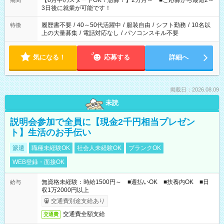
【8月中のスタートOK！急募！】2カ月～ ■ご応募から最短2～
期間
ね。 ※Wワーク希望の方へ 今ご覧のお仕事で希望する勤務時間
3日後に就業が可能です！
と、もう1つのお仕事の勤務時間。 合計で週40時間を超える場
合は応募できません。
履歴書不要
/
40～50代活躍中
/
服装自由
/
シフト勤務
/
10名以
特徴
上の大量募集
/
電話対応なし
/
パソコンスキル不要
気になる！
応募する
詳細へ
掲載日：2026.08.09
未読
説明会参加で全員に【現金2千円相当プレゼン
ト】生活のお手伝い
派遣
職種未経験OK
社会人未経験OK
ブランクOK
WEB登録・面接OK
無資格未経験：時給1500円～ ■週払いOK ■扶養内OK ■日
給与
収1万2000円以上
交通費別途支給あり
交通費全額支給
交通費