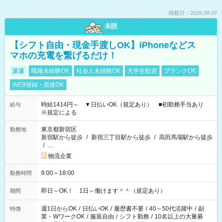
掲載日：2026.08.07
未読
【シフト自由・現金手渡しOK】iPhoneなどス
マホの充電を繋げるだけ！
派遣
職種未経験OK
社会人未経験OK
大学生歓迎
ブランクOK
WEB登録・面接OK
時給1414円～ ▼日払いOK（規定あり） ■初勤務手当あり
給与
※規定による
東京都新宿区
勤務地
新宿駅から徒歩
/
新宿三丁目駅から徒歩
/
高田馬場駅から徒歩
/
…
物流企業
9:00～18:00
勤務時間
即日～OK！ 1日～働けます＾＾（規定あり）
期間
週1日からOK
/
日払いOK
/
履歴書不要
/
40～50代活躍中
/
副
特徴
業・WワークOK
/
服装自由
/
シフト勤務
/
10名以上の大量募