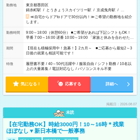
東京都墨田区
勤務地
錦糸町駅
/
とうきょうスカイツリー駅
/
京成曳舟駅
/
…
≪自宅からドアtoドアで30分以内！≫ご希望の勤務地を紹介
します。
9:00～18:00（休憩60分） ■ご希望があれば下記シフトもOK！
勤務時間
早番 7:00～16:00 遅番 10:00～19:00 「家族と休みを合わせた
い」 「余裕を持って夕飯の準備がしたい」 「できれば残業はし
たくない」 など、ご希望を教えてくださいね。 ※Wワーク希望
【現在も積極採用中！急募！】2カ月～ ■ご応募から最短2～3
期間
の方へ 今ご覧のお仕事で希望する勤務時間と、もう1つのお仕事
日後の就業も相談可能です！
の勤務時間。 合計で週40時間を超える場合は応募できません。
履歴書不要
/
40～50代活躍中
/
服装自由
/
シフト勤務
/
10名以
特徴
上の大量募集
/
電話対応なし
/
パソコンスキル不要
気になる！
応募する
詳細へ
掲載日：2026.08.07
未読
【在宅勤務OK】時給3000円！10～16時＊残業
ほぼなし▼新日本橋で一般事務