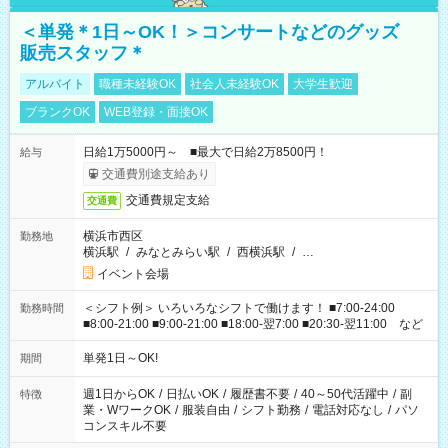
＜単発＊1日～OK！＞コンサートなどのグッズ
販売スタッフ＊
アルバイト
職種未経験OK
社会人未経験OK
大学生歓迎
ブランクOK
WEB登録・面接OK
日給1万5000円～ ■最大で日給2万8500円！
給与
交通費別途支給あり
交通費規定支給
交通費
横浜市西区
勤務地
横浜駅
/
みなとみらい駅
/
西横浜駅
/
…
イベント会場
＜シフト例＞ いろいろなシフトで働けます！ ■7:00-24:00
勤務時間
■8:00-21:00 ■9:00-21:00 ■18:00-翌7:00 ■20:30-翌11:00 など
単発1日～OK!
期間
週1日からOK
/
日払いOK
/
履歴書不要
/
40～50代活躍中
/
副
特徴
業・WワークOK
/
服装自由
/
シフト勤務
/
電話対応なし
/
パソ
コンスキル不要