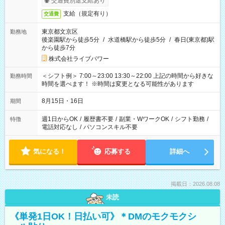
交通費別途支給あり
支給（規定有り）
交通費
東京都文京区
勤務地
後楽園駅から徒歩5分
/
水道橋駅から徒歩5分
/
春日(東京都)駅
から徒歩7分
株式会社ライブパワー
＜シフト例＞ 7:00～23:00 13:30～22:00 上記の時間から好きな
勤務時間
時間を選べます！ ※時間は変更となる可能性があります
8月15日・16日
期間
週1日からOK
/
履歴書不要
/
副業・WワークOK
/
シフト勤務
/
特徴
電話対応なし
/
パソコンスキル不要
気になる！
応募する
詳細へ
掲載日：2026.08.08
未読
《単発1日OK！日払い可》＊DMのモクモクシ