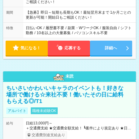
ご相談ください！
【急募】即日～短期も長期もOK！最短翌月末まで 1か月ごとの
期間
更新が可能！開始日もご相談ください！
日払いOK
/
履歴書不要
/
副業・WワークOK
/
服装自由
/
シフト
特徴
勤務
/
10名以上の大量募集
/
パソコンスキル不要
気になる！
応募する
詳細へ
未読
ちいさいかわいいキャラのイベントも！好きな
場所で働ける☆来社不要！働いたその日に給料
もらえる◎/T1
アルバイト
職種未経験OK
日給13,000円～
給与
＋交通費支給 ★交通費全額支給！ ┗案件により規定あり ★日払
いOK！（規定あり） ┗働いたその日に現金GET♪ お仕事後はコ
交通費別途支給あり
ンビニATMから 日払い分を引き落とせます！ 【試用期間】試