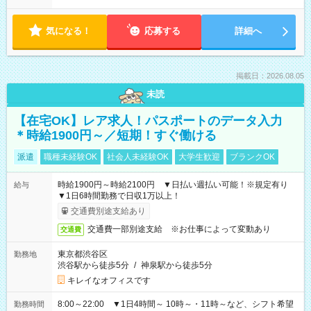
気になる！
応募する
詳細へ
掲載日：2026.08.05
未読
【在宅OK】レア求人！パスポートのデータ入力
＊時給1900円～／短期！すぐ働ける
派遣
職種未経験OK
社会人未経験OK
大学生歓迎
ブランクOK
時給1900円～時給2100円 ▼日払い週払い可能！※規定有り
給与
▼1日6時間勤務で日収1万以上！
交通費別途支給あり
交通費一部別途支給 ※お仕事によって変動あり
交通費
東京都渋谷区
勤務地
渋谷駅から徒歩5分
/
神泉駅から徒歩5分
キレイなオフィスです
8:00～22:00 ▼1日4時間～ 10時～・11時～など、シフト希望
勤務時間