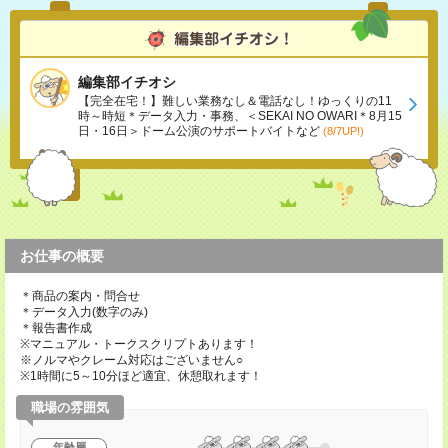
編集部イチオシ
【完全在宅！】難しい業務なし＆電話なし！ゆっくりの11
時～時短＊データ入力・事務、＜SEKAI NO OWARI＊8月15
日・16日＞ドーム公演のサポートバイトなど
(8/7UP!)
お仕事の概要
＊商品の案内・問合せ
＊データ入力(数字のみ)
＊報告書作成
※マニュアル・トークスクリプトあります！
※ノルマやクレーム対応はございません○
※1時間に5～10分ほど適宜、休憩取れます！
職場の雰囲気
年齢層