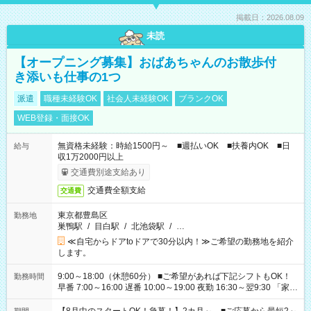
掲載日：2026.08.09
未読
【オープニング募集】おばあちゃんのお散歩付
き添いも仕事の1つ
派遣
職種未経験OK
社会人未経験OK
ブランクOK
WEB登録・面接OK
無資格未経験：時給1500円～ ■週払いOK ■扶養内OK ■日
給与
収1万2000円以上
交通費別途支給あり
交通費全額支給
交通費
東京都豊島区
勤務地
巣鴨駅
/
目白駅
/
北池袋駅
/
…
≪自宅からドアtoドアで30分以内！≫ご希望の勤務地を紹介
します。
9:00～18:00（休憩60分） ■ご希望があれば下記シフトもOK！
勤務時間
早番 7:00～16:00 遅番 10:00～19:00 夜勤 16:30～翌9:30 「家族
と休みを合わせたい」 「余裕を持って夕飯の準備がしたい」
「できれば残業はしたくない」 など、ご希望を教えてください