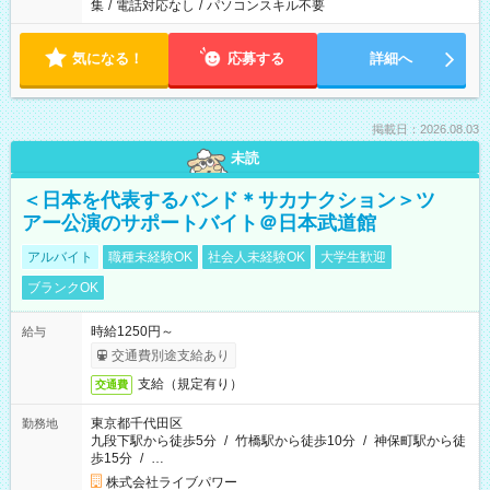
集
/
電話対応なし
/
パソコンスキル不要
気になる！
応募する
詳細へ
掲載日：2026.08.03
未読
＜日本を代表するバンド＊サカナクション＞ツ
アー公演のサポートバイト＠日本武道館
アルバイト
職種未経験OK
社会人未経験OK
大学生歓迎
ブランクOK
時給1250円～
給与
交通費別途支給あり
支給（規定有り）
交通費
東京都千代田区
勤務地
九段下駅から徒歩5分
/
竹橋駅から徒歩10分
/
神保町駅から徒
歩15分
/
…
株式会社ライブパワー