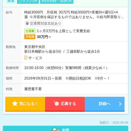
派遣
ブランクOK
WEB登録・面接OK
時給3000円 月収例 30万円 時給3000円×実働5h×週5日×4
給与
週 ※月収例を保証するものではありません。※給与即受取りサ
ービス利用可（利用条件有）
交通費別途支給あり
1ヶ月3万円を上限として実費支給
交通費
30万円～
月収例
東京都中央区
勤務地
新日本橋駅から徒歩3分
/
三越前駅から徒歩1分
サ－ビス
10:00-16:00（休憩60分）実働5時間（残業少なめ！）
勤務時間
2026年09月01日～長期 ※開始日相談OK ※9月～！
期間
履歴書不要
特徴
気になる！
応募する
詳細へ
掲載日：2026.08.08
未読