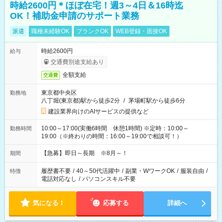
時給2600円＊ほぼ在宅！週3～4日＆16時迄
OK！補助金申請のサポート業務
派遣
職種未経験OK
ブランクOK
WEB登録・面接OK
時給2600円
給与
交通費別途支給あり
全額支給
交通費
東京都中央区
勤務地
八丁堀(東京都)駅から徒歩2分
/
茅場町駅から徒歩6分
建設業界向けのAIサービスの提供など
10:00～17:00(実働6時間 休憩1時間) ※定時：10:00～
勤務時間
19:00（※終わりの時間：16:00～19:00で相談可！）
【急募】即日～長期 ※8月～！
期間
履歴書不要
/
40～50代活躍中
/
副業・WワークOK
/
服装自由
/
特徴
電話対応なし
/
パソコンスキル不要
気になる！
応募する
詳細へ