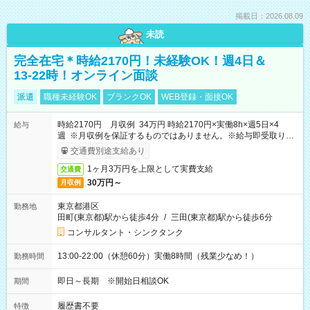
掲載日：2026.08.09
未読
完全在宅＊時給2170円！未経験OK！週4日＆
13-22時！オンライン面談
派遣
職種未経験OK
ブランクOK
WEB登録・面接OK
時給2170円 月収例 34万円 時給2170円×実働8h×週5日×4
給与
週 ※月収例を保証するものではありません。※給与即受取りサ
ービス利用可（利用条件有）
交通費別途支給あり
1ヶ月3万円を上限として実費支給
交通費
30万円～
月収例
東京都港区
勤務地
田町(東京都)駅から徒歩4分
/
三田(東京都)駅から徒歩6分
コンサルタント・シンクタンク
13:00-22:00（休憩60分）実働8時間（残業少なめ！）
勤務時間
即日～長期 ※開始日相談OK
期間
履歴書不要
特徴