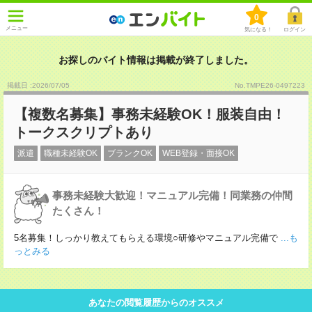
0
メニュー
気になる！
ログイン
お探しのバイト情報は掲載が終了しました。
掲載日 :2026
/
07
/
05
No.TMPE26-0497223
【複数名募集】事務未経験OK！服装自由！
トークスクリプトあり
派遣
職種未経験OK
ブランクOK
WEB登録・面接OK
事務未経験大歓迎！マニュアル完備！同業務の仲間
たくさん！
5名募集！しっかり教えてもらえる環境○研修やマニュアル完備で
...も
っとみる
あなたの閲覧履歴からのオススメ