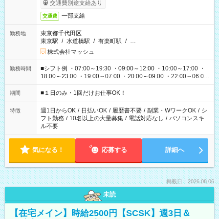
交通費別途支給あり
一部支給
交通費
東京都千代田区
勤務地
東京駅
/
水道橋駅
/
有楽町駅
/
…
株式会社マッシュ
■シフト例 ・07:00～19:30 ・09:00～12:00 ・10:00～17:00 ・
勤務時間
18:00～23:00 ・19:00～07:00 ・20:00～09:00 ・22:00～06:00
etc ★最短で3時間で5,120円のお仕事から 15時間で2万円近く稼
げるお仕事も！ ご希望のお時間に合わせてご紹介！ ※シフトは
■１日のみ・1回だけお仕事OK！
期間
現場によって異なります。 ※勿論、休憩時間はあるのでご安心
ください！
週1日からOK
/
日払いOK
/
履歴書不要
/
副業・WワークOK
/
シ
特徴
フト勤務
/
10名以上の大量募集
/
電話対応なし
/
パソコンスキ
ル不要
気になる！
応募する
詳細へ
掲載日：2026.08.06
未読
【在宅メイン】時給2500円【SCSK】週3日＆