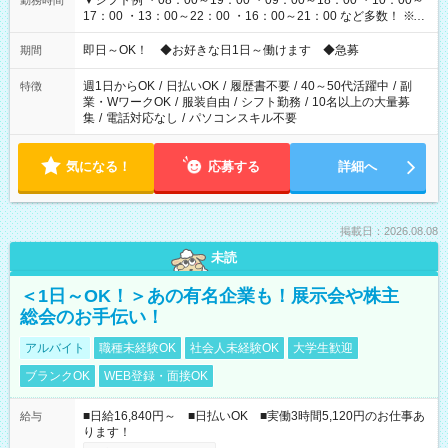
▼シフト例 ・08：00～19：00 ・09：00～18：00 ・10：00～
勤務時間
17：00 ・13：00～22：00 ・16：00～21：00 など多数！ ※お
仕事により勤務時間が異なります
即日～OK！ ◆お好きな日1日～働けます ◆急募
期間
週1日からOK
/
日払いOK
/
履歴書不要
/
40～50代活躍中
/
副
特徴
業・WワークOK
/
服装自由
/
シフト勤務
/
10名以上の大量募
集
/
電話対応なし
/
パソコンスキル不要
気になる！
応募する
詳細へ
掲載日：2026.08.08
未読
＜1日～OK！＞あの有名企業も！展示会や株主
総会のお手伝い！
アルバイト
職種未経験OK
社会人未経験OK
大学生歓迎
ブランクOK
WEB登録・面接OK
■日給16,840円～ ■日払いOK ■実働3時間5,120円のお仕事あ
給与
ります！