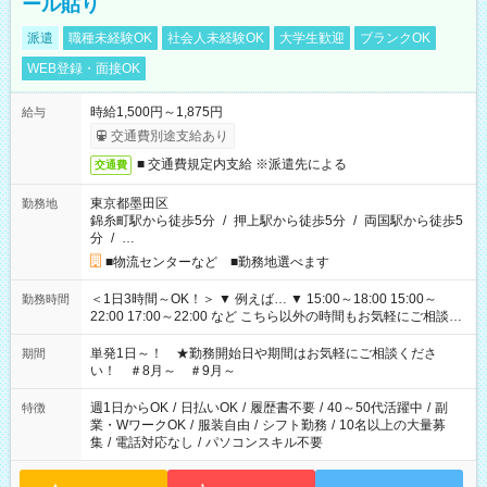
ール貼り
派遣
職種未経験OK
社会人未経験OK
大学生歓迎
ブランクOK
WEB登録・面接OK
時給1,500円～1,875円
給与
交通費別途支給あり
■ 交通費規定内支給 ※派遣先による
交通費
東京都墨田区
勤務地
錦糸町駅から徒歩5分
/
押上駅から徒歩5分
/
両国駅から徒歩5
分
/
…
■物流センターなど ■勤務地選べます
＜1日3時間～OK！＞ ▼ 例えば… ▼ 15:00～18:00 15:00～
勤務時間
22:00 17:00～22:00 など こちら以外の時間もお気軽にご相談く
ださい！
単発1日～！ ★勤務開始日や期間はお気軽にご相談くださ
期間
い！ ＃8月～ ＃9月～
週1日からOK
/
日払いOK
/
履歴書不要
/
40～50代活躍中
/
副
特徴
業・WワークOK
/
服装自由
/
シフト勤務
/
10名以上の大量募
集
/
電話対応なし
/
パソコンスキル不要