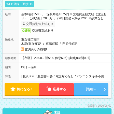
WEB登録・面接OK
基本時給1500円・深夜時給1875円 ※交通費全額支給（規定あ
給与
り） 【月収例】28.5万円（20日勤務＋深夜120h ※残業なしの場
合）
交通費別途支給あり
交通費支給あり
交通費
東京都江東区
勤務地
木場(東京都)駅
/
東陽町駅
/
門前仲町駅
空調ありの職場!
【夜勤】 20:00～翌5:00 休憩60分 [実働]8時間00分
勤務時間
即日～長期
期間
日払いOK
/
履歴書不要
/
電話対応なし
/
パソコンスキル不要
特徴
気になる！
応募する
詳細へ
掲載日：2026.08.07
未読