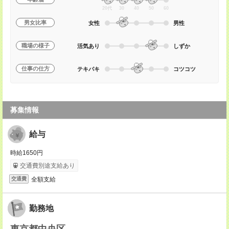
20代
30
40
50
60
男女比率
女性
男性
職場の様子
活気あり
しずか
仕事の仕方
テキパキ
コツコツ
募集情報
給与
時給1650円
交通費別途支給あり
全額支給
交通費
勤務地