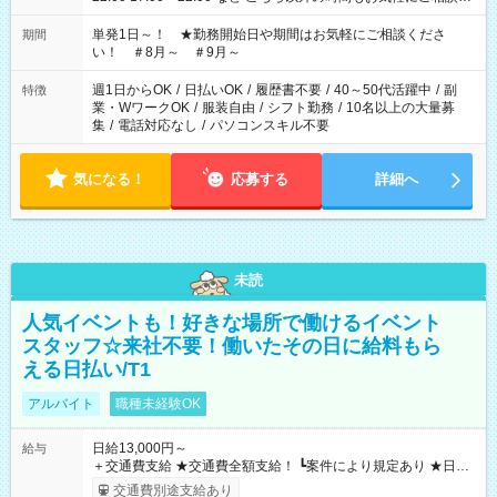
ださい！
単発1日～！ ★勤務開始日や期間はお気軽にご相談くださ
期間
い！ ＃8月～ ＃9月～
週1日からOK
/
日払いOK
/
履歴書不要
/
40～50代活躍中
/
副
特徴
業・WワークOK
/
服装自由
/
シフト勤務
/
10名以上の大量募
集
/
電話対応なし
/
パソコンスキル不要
気になる！
応募する
詳細へ
未読
人気イベントも！好きな場所で働けるイベント
スタッフ☆来社不要！働いたその日に給料もら
える日払い/T1
アルバイト
職種未経験OK
日給13,000円～
給与
＋交通費支給 ★交通費全額支給！ ┗案件により規定あり ★日払
いOK！（規定あり） ┗働いたその日に現金GET♪ お仕事後はコ
交通費別途支給あり