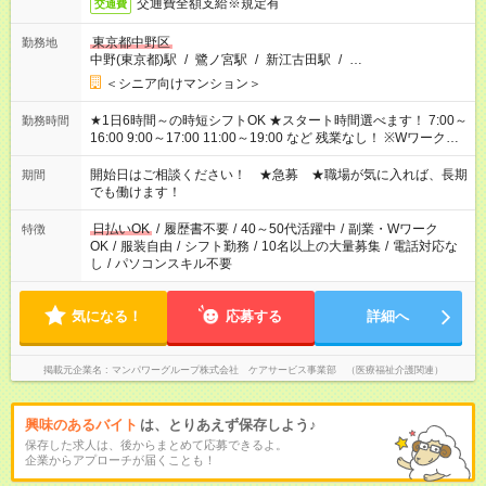
交通費全額支給※規定有
交通費
東京都中野区
勤務地
中野(東京都)駅
/
鷺ノ宮駅
/
新江古田駅
/
…
＜シニア向けマンション＞
★1日6時間～の時短シフトOK ★スタート時間選べます！ 7:00～
勤務時間
16:00 9:00～17:00 11:00～19:00 など 残業なし！ ※Wワークの
場合、他のお仕事と合わせ週40時間超の就業はご案内できませ
ん ※法令に基づき、週20時間以上勤務は社会保険への加入対象
開始日はご相談ください！ ★急募 ★職場が気に入れば、長期
期間
となります ※労働者派遣法（日雇い派遣の原則禁止）により、
でも働けます！
短時間・短期間の就業はご案内が難しい場合があります
日払いOK
/
履歴書不要
/
40～50代活躍中
/
副業・Wワーク
特徴
OK
/
服装自由
/
シフト勤務
/
10名以上の大量募集
/
電話対応な
し
/
パソコンスキル不要
気になる！
応募する
詳細へ
掲載元企業名
マンパワーグループ株式会社 ケアサービス事業部 （医療福祉介護関連）
興味のあるバイト
は、とりあえず保存しよう♪
保存した求人は、後からまとめて応募できるよ。
企業からアプローチが届くことも！