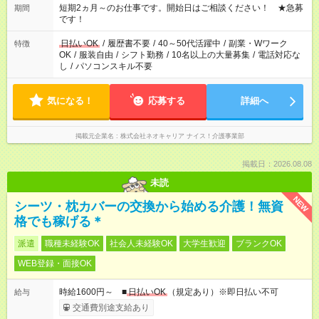
週最低15時間以上の勤務が必要です
短期2ヵ月～のお仕事です。開始日はご相談ください！ ★急募
期間
です！
日払いOK
/
履歴書不要
/
40～50代活躍中
/
副業・Wワーク
特徴
OK
/
服装自由
/
シフト勤務
/
10名以上の大量募集
/
電話対応な
し
/
パソコンスキル不要
気になる！
応募する
詳細へ
掲載元企業名
株式会社ネオキャリア ナイス！介護事業部
掲載日：2026.08.08
未読
NEW
シーツ・枕カバーの交換から始める介護！無資
格でも稼げる＊
派遣
職種未経験OK
社会人未経験OK
大学生歓迎
ブランクOK
WEB登録・面接OK
時給1600円～ ■
日払いOK
（規定あり）※即日払い不可
給与
交通費別途支給あり