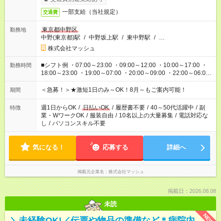
一部支給（当社規定）
交通費
東京都中野区
勤務地
中野(東京都)駅
/
中野坂上駅
/
東中野駅
/
…
株式会社マッシュ
■シフト例 ・07:00～23:00 ・09:00～12:00 ・10:00～17:00 ・
勤務時間
18:00～23:00 ・19:00～07:00 ・20:00～09:00 ・22:00～06:00
etc ★最短3時間で5,120円のお仕事から／15時間で2万円近く稼
げるお仕事も！ ご希望のお時間に合わせてご紹介！ ※シフトは
＜急募！＞★激短1日のみ～OK！8月～もご案内可能！
期間
現場によって異なります。 ※勿論、休憩時間はあるのでご安心
ください！
週1日からOK
/
日払いOK
/
履歴書不要
/
40～50代活躍中
/
副
特徴
業・WワークOK
/
服装自由
/
10名以上の大量募集
/
電話対応な
し
/
パソコンスキル不要
気になる！
応募する
詳細へ
掲載元企業名
株式会社マッシュ
掲載日：2026.08.08
未読
NEW
＼未経験OK!／伝票や物品の準備など＊病院内