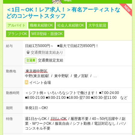
NEW
＜1日～OK！レア求人！＞有名アーティストな
どのコンサートスタッフ
アルバイト
職種未経験OK
社会人未経験OK
大学生歓迎
ブランクOK
WEB登録・面接OK
日給1万5000円～ ■最大で日給2万8500円！
給与
交通費別途支給あり
交通費規定支給
交通費
東京都中野区
勤務地
中野(東京都)駅
/
東中野駅
/
鷺ノ宮駅
/
…
イベント会場
＜シフト例＞ いろいろなシフトで働けます！ ■7:00-24:00
勤務時間
■8:00-21:00 ■9:00-21:00 ■18:00-翌7:00 ■20:30-翌11:00 など
単発1日～OK!
期間
週1日からOK
/
日払いOK
/
履歴書不要
/
40～50代活躍中
/
副
特徴
業・WワークOK
/
服装自由
/
シフト勤務
/
電話対応なし
/
パソ
コンスキル不要