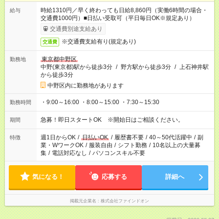
時給1310円／早く終わっても日給8,860円（実働6時間の場合・
給与
交通費1000円）■日払い受取可（平日毎日OK※規定あり）
交通費別途支給あり
※交通費支給有り(規定あり)
交通費
東京都中野区
勤務地
中野(東京都)駅から徒歩3分
/
野方駅から徒歩3分
/
上石神井駅
から徒歩3分
中野区内に勤務地があります
・9:00～16:00 ・8:00～15:00 ・7:30～15:30
勤務時間
急募！即日スタートOK ※開始日はご相談ください。
期間
週1日からOK
/
日払いOK
/
履歴書不要
/
40～50代活躍中
/
副
特徴
業・WワークOK
/
服装自由
/
シフト勤務
/
10名以上の大量募
集
/
電話対応なし
/
パソコンスキル不要
気になる！
応募する
詳細へ
掲載元企業名
株式会社ファインドオン