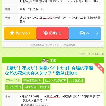
1日あたりの実働時間：最大8時間/日 ＜シフト例＞ ■08：00～
17：00 ■09：00～18：00 ■13：00～22：00 ■15：30～22：00
■20：00～翌05：00 など！ 上記時間内で、 実働8時間・休憩1
単発・1日のみOK
期間
時間／日
週1日からOK /
日払いOK
/ 副業・WワークOK / 10名以上の大量
特徴
募集
気になる！
応募する
詳細へ
掲載元企業名
シンテイトラスト(株)新橋支社
掲載日：2026.08.08
未読
NEW
【夏だ！花火だ！単発バイトだ!!】会場の準備
などの花火大会スタッフ＊激単1日OK
アルバイト
職種未経験OK
社会人未経験OK
大学生歓迎
ブランクOK
WEB登録・面接OK
■日給16,840円～ ■
日払いOK
■実働3時間 5,120円#日収1万
給与
円以上のお仕事です！
交通費別途支給あり