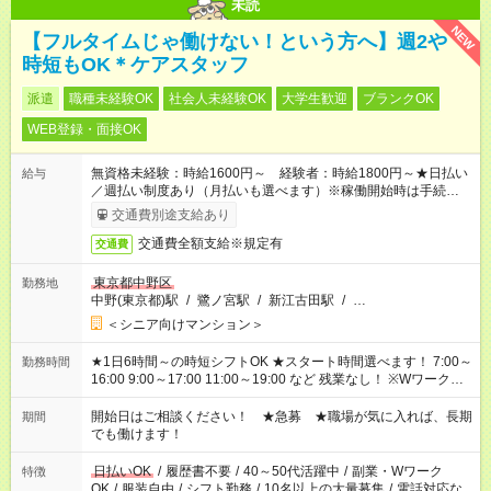
未読
NEW
【フルタイムじゃ働けない！という方へ】週2や
時短もOK＊ケアスタッフ
派遣
職種未経験OK
社会人未経験OK
大学生歓迎
ブランクOK
WEB登録・面接OK
無資格未経験：時給1600円～ 経験者：時給1800円～★日払い
給与
／週払い制度あり（月払いも選べます）※稼働開始時は手続き完
了次第のお支払いとなります。
交通費別途支給あり
交通費全額支給※規定有
交通費
東京都中野区
勤務地
中野(東京都)駅
/
鷺ノ宮駅
/
新江古田駅
/
…
＜シニア向けマンション＞
★1日6時間～の時短シフトOK ★スタート時間選べます！ 7:00～
勤務時間
16:00 9:00～17:00 11:00～19:00 など 残業なし！ ※Wワークの
場合、他のお仕事と合わせ週40時間超の就業はご案内できませ
ん ※法令に基づき、週20時間以上勤務は社会保険への加入対象
開始日はご相談ください！ ★急募 ★職場が気に入れば、長期
期間
となります ※労働者派遣法（日雇い派遣の原則禁止）により、
でも働けます！
短時間・短期間の就業はご案内が難しい場合があります
日払いOK
/
履歴書不要
/
40～50代活躍中
/
副業・Wワーク
特徴
OK
/
服装自由
/
シフト勤務
/
10名以上の大量募集
/
電話対応な