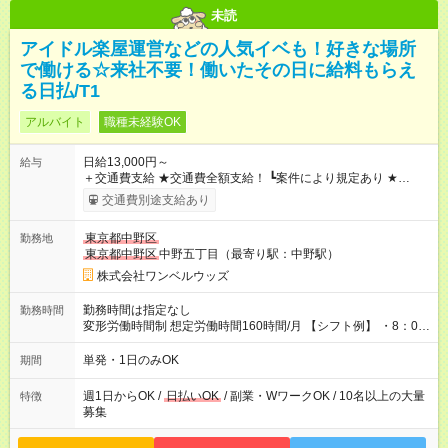
未読
アイドル楽屋運営などの人気イベも！好きな場所
で働ける☆来社不要！働いたその日に給料もらえ
る日払/T1
アルバイト
職種未経験OK
日給13,000円～
給与
＋交通費支給 ★交通費全額支給！ ┗案件により規定あり ★
日払いOK
！（規定あり） ┗働いたその日に現金GET♪ お仕事後
交通費別途支給あり
はコンビニATMから 日払い分を引き落とせます！ 【試用期
間】試用期間なし
東京都中野区
勤務地
東京都中野区
中野五丁目（最寄り駅：中野駅）
株式会社ワンベルウッズ
勤務時間は指定なし
勤務時間
変形労働時間制 想定労働時間160時間/月 【シフト例】 ・8：00
～21：00
単発・1日のみOK
期間
週1日からOK /
日払いOK
/ 副業・WワークOK / 10名以上の大量
特徴
募集