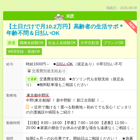
掲載日：2026.08.08
未読
NEW
【土日だけで月10.2万円】高齢者の生活サポ＊
年齢不問＆日払いOK
派遣
職種未経験OK
社会人未経験OK
大学生歓迎
ブランクOK
WEB登録・面接OK
時給1600円～ ■
日払いOK
（規定あり）※即日払い不可
給与
交通費別途支給あり
交通費全額支給 ■ガソリン代も全額支給（規定あ
交通費
り） ■無料駐車場もご相談ください
東京都中野区
勤務地
中野(東京都)駅
/
新中野駅
/
新江古田駅
/
…
＜近所で働ける！選べる勤務地＞初めてでも安心！ピッタリ
の介護施設や病院をご紹介！
【日勤】9:00～18:00 【早番】7:00～16:00 【遅番】11:00～
勤務時間
20:00 ★家庭の都合でお休みが必要な場合も遠慮なくご相談くだ
さい。
短期2ヵ月～のお仕事です。開始日はご相談ください！ ★急募
期間