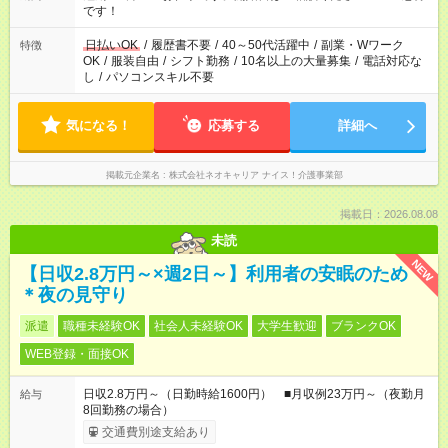
です！
日払いOK
/
履歴書不要
/
40～50代活躍中
/
副業・Wワーク
特徴
OK
/
服装自由
/
シフト勤務
/
10名以上の大量募集
/
電話対応な
し
/
パソコンスキル不要
気になる！
応募する
詳細へ
掲載元企業名
株式会社ネオキャリア ナイス！介護事業部
掲載日：2026.08.08
未読
NEW
【日収2.8万円～×週2日～】利用者の安眠のため
＊夜の見守り
派遣
職種未経験OK
社会人未経験OK
大学生歓迎
ブランクOK
WEB登録・面接OK
日収2.8万円～（日勤時給1600円） ■月収例23万円～（夜勤月
給与
8回勤務の場合）
交通費別途支給あり