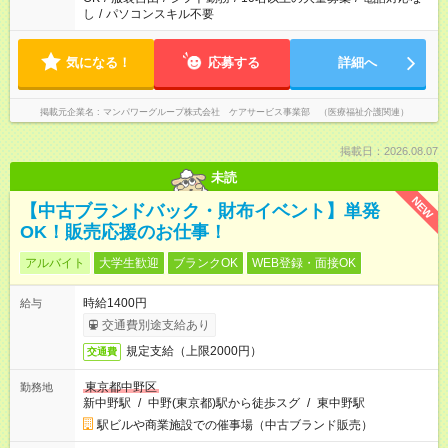
し
/
パソコンスキル不要
気になる！
応募する
詳細へ
掲載元企業名
マンパワーグループ株式会社 ケアサービス事業部 （医療福祉介護関連）
掲載日：2026.08.07
未読
NEW
【中古ブランドバック・財布イベント】単発
OK！販売応援のお仕事！
アルバイト
大学生歓迎
ブランクOK
WEB登録・面接OK
時給1400円
給与
交通費別途支給あり
規定支給（上限2000円）
交通費
東京都中野区
勤務地
新中野駅
/
中野(東京都)駅から徒歩スグ
/
東中野駅
駅ビルや商業施設での催事場（中古ブランド販売）