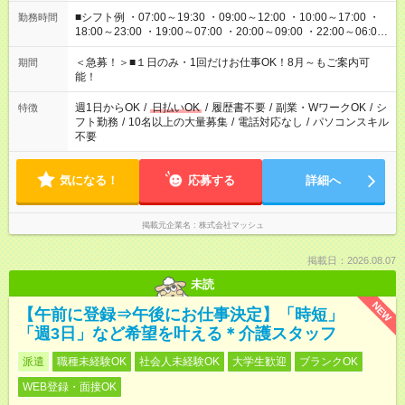
■シフト例 ・07:00～19:30 ・09:00～12:00 ・10:00～17:00 ・
勤務時間
18:00～23:00 ・19:00～07:00 ・20:00～09:00 ・22:00～06:00
etc ★最短で3時間で5,120円のお仕事から 15時間で2万円近く稼
げるお仕事も！ ご希望のお時間に合わせてご紹介！ ※シフトは
＜急募！＞■１日のみ・1回だけお仕事OK！8月～もご案内可
期間
現場によって異なります。 ※勿論、休憩時間はあるのでご安心
能！
ください！
週1日からOK
/
日払いOK
/
履歴書不要
/
副業・WワークOK
/
シ
特徴
フト勤務
/
10名以上の大量募集
/
電話対応なし
/
パソコンスキル
不要
気になる！
応募する
詳細へ
掲載元企業名
株式会社マッシュ
掲載日：2026.08.07
未読
NEW
【午前に登録⇒午後にお仕事決定】「時短」
「週3日」など希望を叶える＊介護スタッフ
派遣
職種未経験OK
社会人未経験OK
大学生歓迎
ブランクOK
WEB登録・面接OK