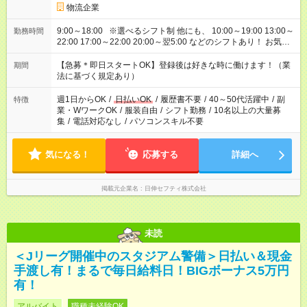
物流企業
9:00～18:00 ※選べるシフト制 他にも、 10:00～19:00 13:00～
勤務時間
22:00 17:00～22:00 20:00～翌5:00 などのシフトあり！ お気軽
にご相談ください！
【急募＊即日スタートOK】登録後は好きな時に働けます！（業
期間
法に基づく規定あり）
週1日からOK
/
日払いOK
/
履歴書不要
/
40～50代活躍中
/
副
特徴
業・WワークOK
/
服装自由
/
シフト勤務
/
10名以上の大量募
集
/
電話対応なし
/
パソコンスキル不要
気になる！
応募する
詳細へ
掲載元企業名
日伸セフティ株式会社
未読
＜Jリーグ開催中のスタジアム警備＞日払い＆現金
手渡し有！まるで毎日給料日！BIGボーナス5万円
有！
アルバイト
職種未経験OK