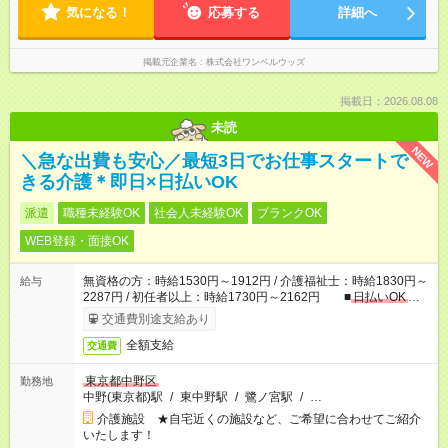
気になる！
応募する
詳細へ
掲載元企業名
株式会社ワンベルウッズ
掲載日：2026.08.08
未読
NEW
＼急な出費も安心／最短3日でお仕事スタートで
きる介護＊即日×日払いOK
派遣
職種未経験OK
社会人未経験OK
ブランクOK
WEB登録・面接OK
無資格の方：時給1530円～1912円 / 介護福祉士：時給1830円～
給与
2287円 / 初任者以上：時給1730円～2162円 ■
日払いOK
■
日収例：1万2240円（時給1530円×8h）
交通費別途支給あり
全額支給
交通費
東京都中野区
勤務地
中野(東京都)駅
/
東中野駅
/
鷺ノ宮駅
/
…
介護施設 ★自宅近くの施設など、ご希望に合わせてご紹介
いたします！