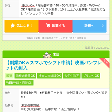
日払いOK
/
履歴書不要
/
40～50代活躍中
/
副業・Wワーク
特徴
OK
/
服装自由
/
シフト勤務
/
10名以上の大量募集
/
電話対応な
し
/
パソコンスキル不要
気になる！
応募する
詳細へ
掲載元企業名
株式会社ネオキャリア ナイス！介護事業部
掲載日：2026.08.07
未読
NEW
【副業OK＆スマホでシフト申請】映画パンフレ
ットの封入
派遣
職種未経験OK
社会人未経験OK
大学生歓迎
ブランクOK
WEB登録・面接OK
時給1304円 ■初勤務手当あり ※全額日払い・週払いOK(規定
給与
有)
東京都中野区
勤務地
中野(東京都)駅
/
新中野駅
/
新江古田駅
/
…