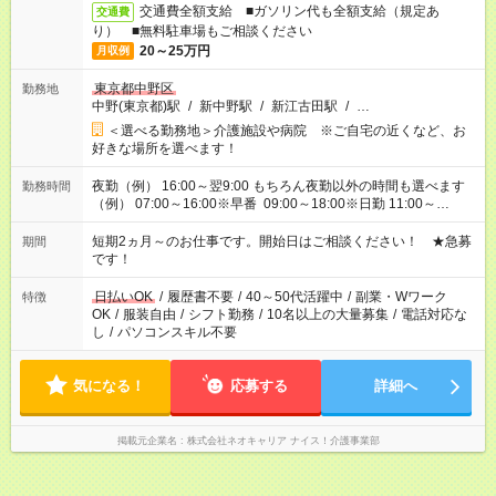
交通費全額支給 ■ガソリン代も全額支給（規定あ
交通費
り） ■無料駐車場もご相談ください
20～25万円
月収例
東京都中野区
勤務地
中野(東京都)駅
/
新中野駅
/
新江古田駅
/
…
＜選べる勤務地＞介護施設や病院 ※ご自宅の近くなど、お
好きな場所を選べます！
夜勤（例） 16:00～翌9:00 もちろん夜勤以外の時間も選べます
勤務時間
（例） 07:00～16:00※早番 09:00～18:00※日勤 11:00～
20:00※遅番 ※時間は、固定・選べる施設もあるので、ご希望が
あれば調整できます！ ※シフト制。勤務地により実働時間が異
短期2ヵ月～のお仕事です。開始日はご相談ください！ ★急募
期間
なります。★家庭の都合でお休みが必要な場合も遠慮なくご相談
です！
ください。
日払いOK
/
履歴書不要
/
40～50代活躍中
/
副業・Wワーク
特徴
OK
/
服装自由
/
シフト勤務
/
10名以上の大量募集
/
電話対応な
し
/
パソコンスキル不要
気になる！
応募する
詳細へ
掲載元企業名
株式会社ネオキャリア ナイス！介護事業部