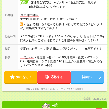
交通費全額支給 ■ガソリン代も全額支給（規定あ
交通費
り） ■無料駐車場もご相談ください
東京都中野区
勤務地
中野(東京都)駅
/
新中野駅
/
新江古田駅
/
…
＜近所で働ける！選べる勤務地＞初めてでも安心！ピッタリ
の介護施設や病院をご紹介！
★1日5時間～OK！ （例）9:00～18:00のあいだ もちろん1日8時
勤務時間
間のお仕事もご紹介可能です！ご希望をお聞かせください！★家
庭の都合でお休みが必要な場合も遠慮なくご相談ください。 ※
週最低15時間以上の勤務が必要です
長期のお仕事です。開始日はご相談ください！ ★急募です！
期間
日払いOK
/
履歴書不要
/
40～50代活躍中
/
副業・Wワーク
特徴
OK
/
服装自由
/
シフト勤務
/
10名以上の大量募集
/
電話対応な
し
/
パソコンスキル不要
気になる！
応募する
詳細へ
掲載元企業名
株式会社ネオキャリア ナイス！介護事業部
掲載日：2026.08.08
未読