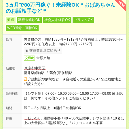
NEW
3ヵ月で80万円稼ぐ！未経験OK＊おばあちゃん
のお話相手など＊
派遣
職種未経験OK
社会人未経験OK
ブランクOK
WEB登録・面接OK
無資格の方：時給1530円～1912円 / 介護福祉士：時給1830円～
給与
2287円 / 初任者以上：時給1730円～2162円
交通費別途支給あり
全額支給
交通費
東京都中野区
勤務地
新井薬師前駅
/
落合(東京都)駅
介護施設や病院など ★自宅近くの施設がいいなど勤務地ご
相談ください
【シフト例】 07:00～16:00 09:00～18:00 17:00～09:00 ※ 上記
勤務時間
は一例です！その他シフトもご相談ください！
即日～2ヶ月以上 ■開始日の相談OK！
期間
日払いOK
/
履歴書不要
/
40～50代活躍中
/
シフト勤務
/
10名以
特徴
上の大量募集
/
電話対応なし
/
パソコンスキル不要