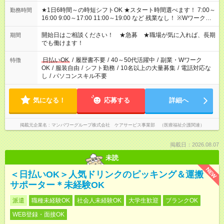
★1日6時間～の時短シフトOK ★スタート時間選べます！ 7:00～
勤務時間
16:00 9:00～17:00 11:00～19:00 など 残業なし！ ※Wワークの
場合、他のお仕事と合わせ週40時間超の就業はご案内できませ
ん ※法令に基づき、週20時間以上勤務は社会保険への加入対象
開始日はご相談ください！ ★急募 ★職場が気に入れば、長期
期間
となります ※労働者派遣法（日雇い派遣の原則禁止）により、
でも働けます！
短時間・短期間の就業はご案内が難しい場合があります
日払いOK
/
履歴書不要
/
40～50代活躍中
/
副業・Wワーク
特徴
OK
/
服装自由
/
シフト勤務
/
10名以上の大量募集
/
電話対応な
し
/
パソコンスキル不要
気になる！
応募する
詳細へ
掲載元企業名
マンパワーグループ株式会社 ケアサービス事業部 （医療福祉介護関連）
掲載日：2026.08.07
未読
NEW
＜日払いOK＞人気ドリンクのピッキング＆運搬
サポーター＊未経験OK
派遣
職種未経験OK
社会人未経験OK
大学生歓迎
ブランクOK
WEB登録・面接OK