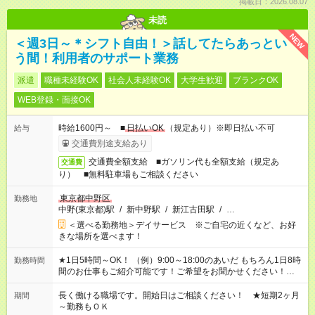
掲載日：2026.08.07
未読
NEW
＜週3日～＊シフト自由！＞話してたらあっとい
う間！利用者のサポート業務
派遣
職種未経験OK
社会人未経験OK
大学生歓迎
ブランクOK
WEB登録・面接OK
時給1600円～ ■
日払いOK
（規定あり）※即日払い不可
給与
交通費別途支給あり
交通費全額支給 ■ガソリン代も全額支給（規定あ
交通費
り） ■無料駐車場もご相談ください
東京都中野区
勤務地
中野(東京都)駅
/
新中野駅
/
新江古田駅
/
…
＜選べる勤務地＞デイサービス ※ご自宅の近くなど、お好
きな場所を選べます！
★1日5時間～OK！ （例）9:00～18:00のあいだ もちろん1日8時
勤務時間
間のお仕事もご紹介可能です！ご希望をお聞かせください！★家
庭の都合でお休みが必要な場合も遠慮なくご相談ください。 ※
週最低15時間以上の勤務が必要です
長く働ける職場です。開始日はご相談ください！ ★短期2ヶ月
期間
～勤務もＯＫ