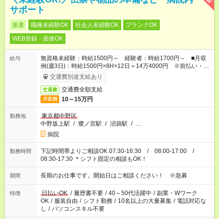
サポート
派遣
職種未経験OK
社会人未経験OK
ブランクOK
WEB登録・面接OK
無資格未経験：時給1500円～ 経験者：時給1700円～ ■月収
給与
例(週3日)：時給1500円×8H×12日＝14万4000円 ※前払い・日
払い・週払いOK
交通費別途支給あり
交通費全額支給
交通費
10～15万円
月収例
東京都中野区
勤務地
中野坂上駅
/
鷺ノ宮駅
/
沼袋駅
/
…
病院
下記時間帯よりご相談OK 07:30-16:30 / 08:00-17:00 /
勤務時間
08:30-17:30 ＊シフト固定の相談もOK！
長期のお仕事です。開始日はご相談ください！ ※急募
期間
日払いOK
/
履歴書不要
/
40～50代活躍中
/
副業・Wワーク
特徴
OK
/
服装自由
/
シフト勤務
/
10名以上の大量募集
/
電話対応な
し
/
パソコンスキル不要