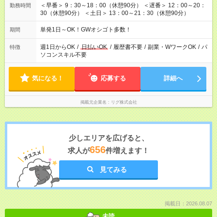
＜早番＞ 9：30～18：00（休憩90分） ＜遅番＞ 12：00～20：
勤務時間
30（休憩90分） ＜土日＞ 13：00～21：30（休憩90分）
単発1日～OK！GWオシゴト多数！
期間
週1日からOK
/
日払いOK
/
履歴書不要
/
副業・WワークOK
/
パ
特徴
ソコンスキル不要
気になる！
応募する
詳細へ
掲載元企業名
リグ株式会社
少しエリアを広げると、
656
求人が
件増えます！
見てみる
掲載日：2026.08.07
未読