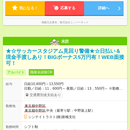
気になる！
応募する
詳細へ
掲載元企業名
株式会社ニッソーネット
未読
★☆サッカースタジアム見回り警備★☆日払い＆
現金手渡しあり！BIGボーナス5万円有！WEB面接
可！
アルバイト
職種未経験OK
日給10,400円～13,550円
給与
日勤／日給：11，600円～ 夜勤／日給：13，550円～ ※勤務数
が週2日以下の場合 日勤／日給：10，400円 夜勤／日給：12，
交通費別途支給あり
350円 ・－・－・ ◆交通費別途全額支給 ※規定あり ◆支払方
法：日払い └日給のうち7，000円を現金先払い ※稼働分 ※週払
東京都中野区
勤務地
い・月払いOK ⇒ご希望をお聞かせください♪ ◆各種資格手当あ
東京都中野区
中央（最寄り駅：中野坂上駅）
り ◆残業手当あり ◆日給保障あり └早く終わっても”全額”支給！
◆扶養内勤務OK ・－・－・ ≪ 法定研修 ≫ 研修時の給与：
シンテイトラスト(株)新橋支社
日給10，000円×3日間（24時間） ＝研修費として合計30，000
円支給 ＋交通費全額支給 ※規定あり 【試用期間】試用期間なし
シフト制
勤務時間