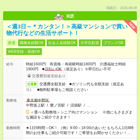
掲載日：2026.08.08
未読
NEW
＜週3日～＊カンタン！＞高級マンションで買い
物代行などの生活サポート！
派遣
職種未経験OK
社会人未経験OK
大学生歓迎
ブランクOK
WEB登録・面接OK
時給1600円 有資格・有経験時給1800円 介護福祉士時給
給与
1900円 ■
日払いOK
（規定あり）※即日払い不可
交通費別途支給あり
交通費全額支給 ■ガソリン代も全額支給（規定あ
交通費
り） ■無料駐車場もご相談ください
東京都中野区
勤務地
中野坂上駅
/
鷺ノ宮駅
/
沼袋駅
/
…
＜選べる勤務地＞シニア向けマンション ※他にもさまざま
な施設をご紹介できます！
★1日5時間～OK！ （例）9:00～18:00のあいだ もちろん1日8時
勤務時間
間のお仕事もご紹介可能です！ご希望をお聞かせください！★家
庭の都合でお休みが必要な場合も遠慮なくご相談ください。 ※