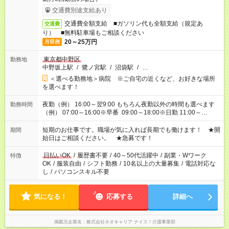
交通費別途支給あり
交通費全額支給 ■ガソリン代も全額支給（規定あ
交通費
り） ■無料駐車場もご相談ください
20～25万円
月収例
東京都中野区
勤務地
中野坂上駅
/
鷺ノ宮駅
/
沼袋駅
/
…
＜選べる勤務地＞病院 ※ご自宅の近くなど、お好きな場所
を選べます！
夜勤（例） 16:00～翌9:00 もちろん夜勤以外の時間も選べます
勤務時間
（例） 07:00～16:00※早番 09:00～18:00※日勤 11:00～
20:00※遅番 ※時間は、固定・選べる施設もあるので、ご希望が
あれば調整できます！ ※シフト制。勤務地により実働時間が異
短期のお仕事です。職場が気に入れば長期でも働けます！ ★開
期間
なります。★家庭の都合でお休みが必要な場合も遠慮なくご相談
始日はご相談ください。 ★急募です！
ください。
日払いOK
/
履歴書不要
/
40～50代活躍中
/
副業・Wワーク
特徴
OK
/
服装自由
/
シフト勤務
/
10名以上の大量募集
/
電話対応な
し
/
パソコンスキル不要
気になる！
応募する
詳細へ
掲載元企業名
株式会社ネオキャリア ナイス！介護事業部