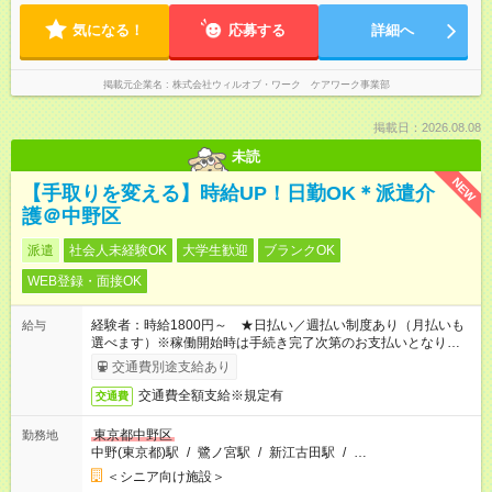
気になる！
応募する
詳細へ
掲載元企業名
株式会社ウィルオブ・ワーク ケアワーク事業部
掲載日：2026.08.08
未読
NEW
【手取りを変える】時給UP！日勤OK＊派遣介
護＠中野区
派遣
社会人未経験OK
大学生歓迎
ブランクOK
WEB登録・面接OK
経験者：時給1800円～ ★日払い／週払い制度あり（月払いも
給与
選べます）※稼働開始時は手続き完了次第のお支払いとなりま
す。
交通費別途支給あり
交通費全額支給※規定有
交通費
東京都中野区
勤務地
中野(東京都)駅
/
鷺ノ宮駅
/
新江古田駅
/
…
＜シニア向け施設＞