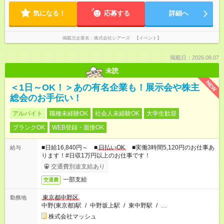
気になる！
応募する
詳細へ
掲載元企業名
株式会社シアーズ 【イベント】
掲載日：2026.08.07
未読
NEW
＜1日～OK！＞あの有名企業も！展示会や株主
総会のお手伝い！
アルバイト
職種未経験OK
社会人未経験OK
大学生歓迎
ブランクOK
WEB登録・面接OK
■日給16,840円～ ■
日払いOK
■実働3時間5,120円のお仕事あ
給与
ります！#日収1万円以上のお仕事です！
交通費別途支給あり
一部支給
交通費
東京都中野区
勤務地
中野(東京都)駅
/
中野坂上駅
/
東中野駅
/
…
株式会社マッシュ