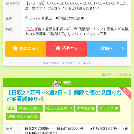
【シフト例】 07:00～16:00 09:00～18:00 17:00～09:00 ※ 上記
勤務時間
は一例です！その他シフトもご相談ください！
即日～2ヶ月以上 ■開始日の相談OK！
期間
日払いOK
/
履歴書不要
/
40～50代活躍中
/
シフト勤務
/
10名以
特徴
上の大量募集
/
電話対応なし
/
パソコンスキル不要
気になる！
応募する
詳細へ
掲載元企業名
株式会社ニッソーネット
掲載日：2026.08.08
未読
NEW
【日収2.7万円～×週2日～】病院で夜の見回りな
ど＠看護師サポ
派遣
職種未経験OK
社会人未経験OK
大学生歓迎
ブランクOK
WEB登録・面接OK
日収2万7000円～（日勤時給1500円） ■月収例21.6万円～（夜
給与
勤月8回勤務の場合）