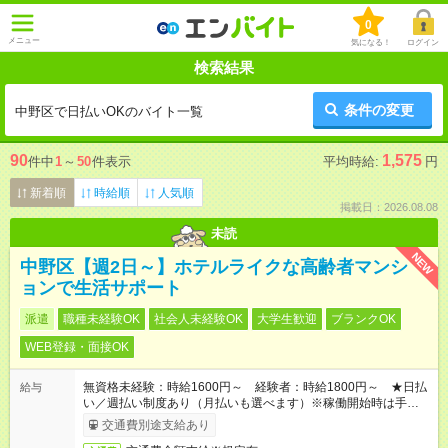
0
メニュー
気になる！
ログイン
検索結果
条件の変更
中野区で日払いOKのバイト一覧
90
1,575
件中
1
～
50
件表示
平均時給:
円
新着順
時給順
人気順
掲載日：2026.08.08
未読
NEW
中野区【週2日～】ホテルライクな高齢者マンシ
ョンで生活サポート
派遣
職種未経験OK
社会人未経験OK
大学生歓迎
ブランクOK
WEB登録・面接OK
無資格未経験：時給1600円～ 経験者：時給1800円～ ★日払
給与
い／週払い制度あり（月払いも選べます）※稼働開始時は手続き
完了次第のお支払いとなります。
交通費別途支給あり