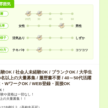
雰囲気
層
20代
30
40
50
60
比率
女性
男性
様子
活気あり
しずか
仕方
テキパキ
コツコツ
OK / 社会人未経験OK / ブランクOK / 大学生
10名以上の大量募集 / 履歴書不要 / 40～50代活躍
副業・WワークOK / WEB登録・面接OK
K！
経験や資格は一切なし！
以上の大量募集！！
は18歳以上（高校生不可）。