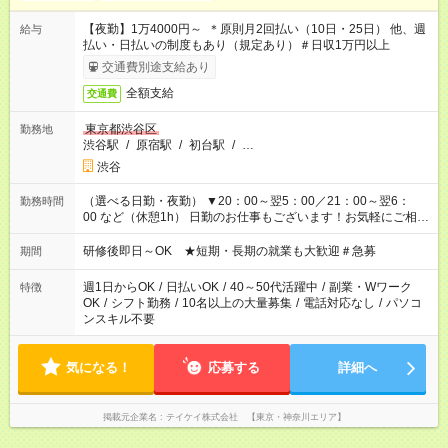
【夜勤】1万4000円～ ＊原則月2回払い（10日・25日） 他、週
給与
払い・日払いの制度もあり（規定あり）＃日収1万円以上
交通費別途支給あり
全額支給
交通費
東京都渋谷区
勤務地
渋谷駅
/
原宿駅
/
初台駅
/
…
渋谷
（選べる日勤・夜勤） ▼20：00～翌5：00／21：00～翌6：
勤務時間
00 など（休憩1h） 日勤のお仕事もございます！お気軽にご相談
ください！
研修後即日～OK ★短期・長期の就業も大歓迎＃急募
期間
週1日からOK
/
日払いOK
/
40～50代活躍中
/
副業・Wワーク
特徴
OK
/
シフト勤務
/
10名以上の大量募集
/
電話対応なし
/
パソコ
ンスキル不要
気になる！
応募する
詳細へ
掲載元企業名
テイケイ株式会社 【東京・神奈川エリア】