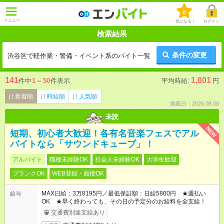
0
メニュー
気になる！
ログイン
検索結果
条件の変更
渋谷区で軽作業・警備・イベント系のバイト一覧
141
1,801
件中
1
～
50
件表示
平均時給:
円
新着順
時給順
人気順
掲載日：2026.08.08
未読
NEW
短期、初心者大歓迎！各有名音楽フェスでアル
バイトなら「サウンドキューブ」！
アルバイト
職種未経験OK
社会人未経験OK
大学生歓迎
ブランクOK
WEB登録・面接OK
MAX日給：3万8195円／最低保証額：日給5800円 ★週払い
給与
OK ★早く終わっても、その日の予定分のお給料を全支給！
交通費別途支給あり