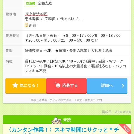
全額支給
交通費
東京都渋谷区
勤務地
恵比寿駅
/
笹塚駅
/
代々木駅
/
…
新宿
（選べる日勤・夜勤） ▼8：00～17：00／9：00～18：00
勤務時間
▼20：00～翌5：00／21：00～翌6：00 など
研修後即日～OK ★短期・長期の就業も大歓迎＃急募
期間
週1日からOK
/
日払いOK
/
40～50代活躍中
/
副業・Wワーク
特徴
OK
/
シフト勤務
/
10名以上の大量募集
/
電話対応なし
/
パソコ
ンスキル不要
気になる！
応募する
詳細へ
掲載元企業名
テイケイ株式会社 【東京・神奈川エリア】
掲載日：2026.08.06
未読
NEW
〈カンタン作業！〉スキマ時間にサクッと＊チ