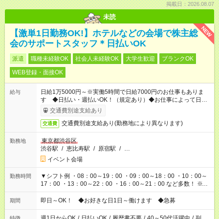
掲載日：2026.08.07
未読
NEW
【激単1日勤務OK!】ホテルなどの会場で株主総
会のサポートスタッフ＊日払いOK
派遣
職種未経験OK
社会人未経験OK
大学生歓迎
ブランクOK
WEB登録・面接OK
日給1万5000円～※実働5時間で日給7000円のお仕事もありま
給与
す ◆日払い・週払いOK！（規定あり）◆お仕事によって日給も
異なります
交通費別途支給あり
交通費別途支給あり(勤務地により異なります)
交通費
東京都渋谷区
勤務地
渋谷駅
/
恵比寿駅
/
原宿駅
/
…
イベント会場
▼シフト例 ・08：00～19：00 ・09：00～18：00 ・10：00～
勤務時間
17：00 ・13：00～22：00 ・16：00～21：00 など多数！ ※お
仕事により勤務時間が異なります
即日～OK！ ◆お好きな日1日～働けます ◆急募
期間
週1日からOK
/
日払いOK
/
履歴書不要
/
40～50代活躍中
/
副
特徴