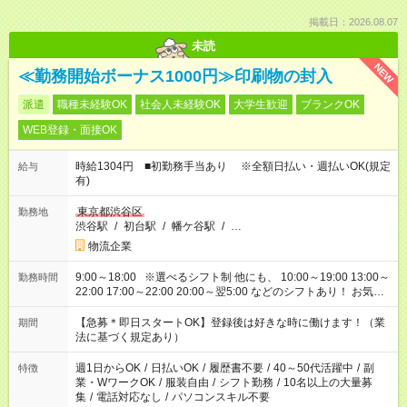
掲載日：2026.08.07
未読
NEW
≪勤務開始ボーナス1000円≫印刷物の封入
派遣
職種未経験OK
社会人未経験OK
大学生歓迎
ブランクOK
WEB登録・面接OK
時給1304円 ■初勤務手当あり ※全額日払い・週払いOK(規定
給与
有)
東京都渋谷区
勤務地
渋谷駅
/
初台駅
/
幡ケ谷駅
/
…
物流企業
9:00～18:00 ※選べるシフト制 他にも、 10:00～19:00 13:00～
勤務時間
22:00 17:00～22:00 20:00～翌5:00 などのシフトあり！ お気軽
にご相談ください！
【急募＊即日スタートOK】登録後は好きな時に働けます！（業
期間
法に基づく規定あり）
週1日からOK
/
日払いOK
/
履歴書不要
/
40～50代活躍中
/
副
特徴
業・WワークOK
/
服装自由
/
シフト勤務
/
10名以上の大量募
集
/
電話対応なし
/
パソコンスキル不要