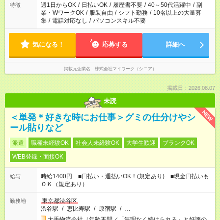
週1日からOK
/
日払いOK
/
履歴書不要
/
40～50代活躍中
/
副
特徴
業・WワークOK
/
服装自由
/
シフト勤務
/
10名以上の大量募
集
/
電話対応なし
/
パソコンスキル不要
気になる！
応募する
詳細へ
掲載元企業名
株式会社マイワーク（シニア）
掲載日：2026.08.07
未読
NEW
＜単発＊好きな時にお仕事＞グミの仕分けやシ
ール貼りなど
派遣
職種未経験OK
社会人未経験OK
大学生歓迎
ブランクOK
WEB登録・面接OK
時給1400円 ■日払い・週払いOK！(規定あり) ■現金日払いも
給与
ＯＫ（規定あり）
東京都渋谷区
勤務地
渋谷駅
/
恵比寿駅
/
原宿駅
/
…
大手物流会社（年齢不問／「無理なく続けられる」と好評の