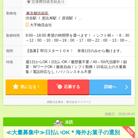
交通費別途支給あり
東京都渋谷区
勤務地
渋谷駅
/
恵比寿駅
/
原宿駅
/
…
大手物流会社
9:00～18:00 希望の時間帯を選べます！ ＜シフト例＞ ・8：30
勤務時間
～12：00 ・10：00～19：00 ・17：00～22：00 ・13：00～
22：00 ・22：00～翌6：00 など
【急募】即日スタートＯＫ！ 単発1日のみから働けます。
期間
週1日からOK
/
日払いOK
/
履歴書不要
/
40～50代活躍中
/
副
特徴
業・WワークOK
/
服装自由
/
シフト勤務
/
10名以上の大量募
集
/
電話対応なし
/
パソコンスキル不要
気になる！
応募する
詳細へ
掲載元企業名
株式会社マイワーク
掲載日：2026.08.07
未読
NEW
≪大量募集中≫日払いOK＊海外お菓子の選別