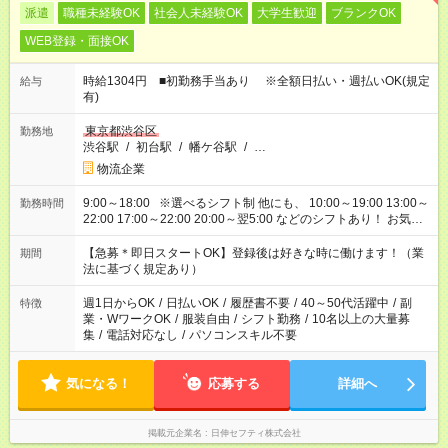
派遣
職種未経験OK
社会人未経験OK
大学生歓迎
ブランクOK
WEB登録・面接OK
時給1304円 ■初勤務手当あり ※全額日払い・週払いOK(規定
給与
有)
東京都渋谷区
勤務地
渋谷駅
/
初台駅
/
幡ケ谷駅
/
…
物流企業
9:00～18:00 ※選べるシフト制 他にも、 10:00～19:00 13:00～
勤務時間
22:00 17:00～22:00 20:00～翌5:00 などのシフトあり！ お気軽
にご相談ください！
【急募＊即日スタートOK】登録後は好きな時に働けます！（業
期間
法に基づく規定あり）
週1日からOK
/
日払いOK
/
履歴書不要
/
40～50代活躍中
/
副
特徴
業・WワークOK
/
服装自由
/
シフト勤務
/
10名以上の大量募
集
/
電話対応なし
/
パソコンスキル不要
気になる！
応募する
詳細へ
掲載元企業名
日伸セフティ株式会社