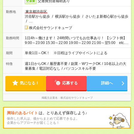
交通費別途補助あり
交通費
東京都渋谷区
勤務地
渋谷駅から徒歩
/
横浜駅から徒歩
/
さいたま新都心駅から徒歩
/
…
株式会社サウンドキューブ
1日4h～働けます！ 24時間いつでもお仕事あり！ 【シフト例】
勤務時間
9:00～23:00 15:30～22:00 19:00～22:00 21:00～翌5:00 etc...
※現場により異なります 【日給例】 案内／1万5743円（9:00～
23:00） グッズ販売／1万5503円（8:00～22:00） 会場準備／
単発1日～OK！ ※日程はライブやイベントによる
期間
5593円（21:00～23:30） 会場片付け／1万1505円（21:00～翌
5:00）
週1日からOK
/
履歴書不要
/
副業・WワークOK
/
10名以上の大
特徴
量募集
/
電話対応なし
/
パソコンスキル不要
気になる！
応募する
詳細へ
掲載元企業名
株式会社サウンドキューブ
興味のあるバイト
は、とりあえず保存しよう♪
保存した求人は、後からまとめて応募できるよ。
企業からアプローチが届くことも！