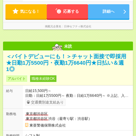
気になる！
応募する
詳細へ
掲載元企業名
日伸セフティ株式会社
未読
＜バイトデビューにも！＞チャット面接で即採用
★日勤1万5500円・夜勤1万6640円★日払い＆週
1◎
アルバイト
職種未経験OK
日給15,500円～
給与
日勤：日給1万5500円～ 夜勤：日給1万6640円～ ※上記、入社
祝手当4000円含む(25勤務まで) ┗新任研修の終了から100日以内
交通費別途支給あり
┗規定あり ／ 経験や年齢を問わず、 頑張った方全員に支給され
ます！ ＼ ■日給保証あり！ お仕事が早く終わっても、 その日の
東京都渋谷区
勤務地
日給は全額支給！ ■月22日以上勤務すると… 日給1000円UP！ ■
東京都渋谷区
渋谷（最寄り駅：渋谷駅）
日払い・週払い・前払いOK！ 給与即時払いサービス『クリア
(CRIA)』で 最短当日にコンビニATMから 現金で給与を受け取れ
東亜警備保障株式会社
ます♪ ※稼働分・規定あり ■法定研修(7h×3日間)中も 手当をしっ
かり【3万円】支給！ ┗研修手当の一部(9，000円)は手渡しで支
シフト制
勤務時間