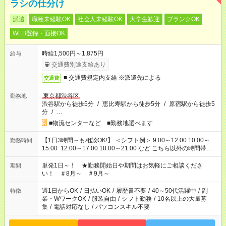
ラシの仕分け
派遣
職種未経験OK
社会人未経験OK
大学生歓迎
ブランクOK
WEB登録・面接OK
時給1,500円～1,875円
給与
交通費別途支給あり
■ 交通費規定内支給 ※派遣先による
交通費
東京都渋谷区
勤務地
渋谷駅から徒歩5分
/
恵比寿駅から徒歩5分
/
原宿駅から徒歩5
分
/
…
■物流センターなど ■勤務地選べます
【1日3時間～も相談OK!】 ＜シフト例＞ 9:00～12:00 10:00～
勤務時間
15:00 12:00～17:00 18:00～21:00 など こちら以外の時間帯も
お気軽にご相談ください！
単発1日～！ ★勤務開始日や期間はお気軽にご相談くださ
期間
い！ ＃8月～ ＃9月～
週1日からOK
/
日払いOK
/
履歴書不要
/
40～50代活躍中
/
副
特徴
業・WワークOK
/
服装自由
/
シフト勤務
/
10名以上の大量募
集
/
電話対応なし
/
パソコンスキル不要