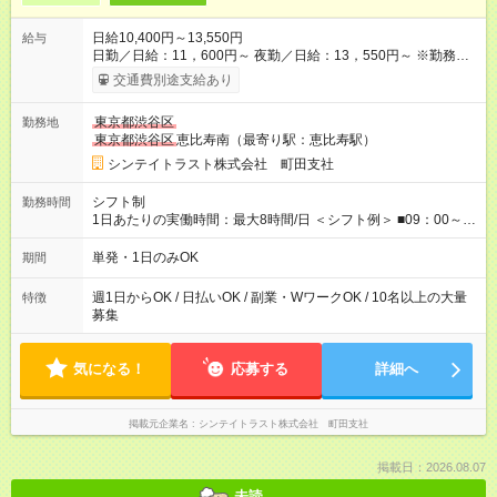
日給10,400円～13,550円
給与
日勤／日給：11，600円～ 夜勤／日給：13，550円～ ※勤務数
が週2日以下の場合 日勤／日給：10，400円 夜勤／日給：12，
交通費別途支給あり
350円 ■交通費別途全額支給 ※規定あり ■支払方法：日払い └日
給のうち7，000円を現金先払い ※稼働分 ※週払い・月払いOK
東京都渋谷区
勤務地
⇒希望をお聞かせください♪ ■各種資格手当あり ■残業手当あり ■
東京都渋谷区
恵比寿南（最寄り駅：恵比寿駅）
日給保障あり └早く終わっても”全額”支給！ ・－・－・ ≪ 法定
研修 ≫ 研修時の給与： 日給10，000円×3日間（24時間） ＝研
シンテイトラスト株式会社 町田支社
修費として合計30，000円支給 ＋交通費全額支給 ※規定あり
【試用期間】試用期間なし
シフト制
勤務時間
1日あたりの実働時間：最大8時間/日 ＜シフト例＞ ■09：00～
18：00 ■20：00～翌5：00 など！ 上記時間内で、 実働8時
間・休憩1時間／日
単発・1日のみOK
期間
週1日からOK / 日払いOK / 副業・WワークOK / 10名以上の大量
特徴
募集
気になる！
応募する
詳細へ
掲載元企業名
シンテイトラスト株式会社 町田支社
掲載日：2026.08.07
未読