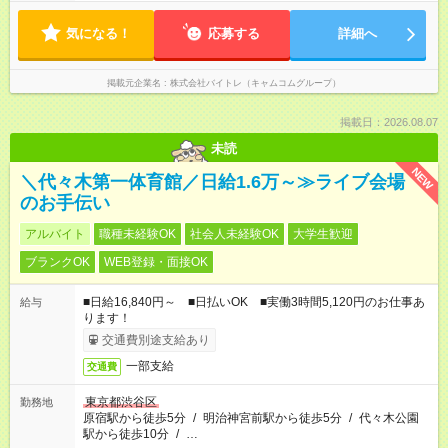
気になる！
応募する
詳細へ
掲載元企業名
株式会社バイトレ（キャムコムグループ）
掲載日：2026.08.07
未読
NEW
＼代々木第一体育館／日給1.6万～≫ライブ会場
のお手伝い
アルバイト
職種未経験OK
社会人未経験OK
大学生歓迎
ブランクOK
WEB登録・面接OK
■日給16,840円～ ■日払いOK ■実働3時間5,120円のお仕事あ
給与
ります！
交通費別途支給あり
一部支給
交通費
東京都渋谷区
勤務地
原宿駅から徒歩5分
/
明治神宮前駅から徒歩5分
/
代々木公園
駅から徒歩10分
/
…