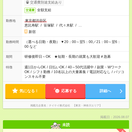
交通費別途支給あり
全額支給
交通費
東京都渋谷区
勤務地
恵比寿駅
/
笹塚駅
/
代々木駅
/
…
新宿
（選べる日勤・夜勤） ▼20：00～翌5：00／21：00～翌6：
勤務時間
00 など
研修後即日～OK ★短期・長期の就業も大歓迎＃急募
期間
週1日からOK
/
日払いOK
/
40～50代活躍中
/
副業・Wワーク
特徴
OK
/
シフト勤務
/
10名以上の大量募集
/
電話対応なし
/
パソコ
ンスキル不要
気になる！
応募する
詳細へ
掲載元企業名
テイケイ株式会社 【東京・神奈川エリア】
掲載日：2026.08.07
未読