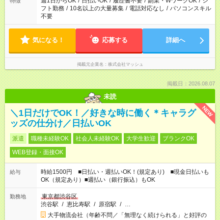
週1日からOK
/
日払いOK
/
履歴書不要
/
副業・WワークOK
/
シ
特徴
フト勤務
/
10名以上の大量募集
/
電話対応なし
/
パソコンスキル
不要
気になる！
応募する
詳細へ
掲載元企業名
株式会社マッシュ
掲載日：2026.08.07
未読
NEW
＼1日だけでOK！／好きな時に働く＊キャラグ
ッズの仕分け／日払いOK
派遣
職種未経験OK
社会人未経験OK
大学生歓迎
ブランクOK
WEB登録・面接OK
時給1500円 ■日払い・週払いOK！(規定あり) ■現金日払いも
給与
OK（規定あり）■週払い（銀行振込）もOK
東京都渋谷区
勤務地
渋谷駅
/
恵比寿駅
/
原宿駅
/
…
大手物流会社（年齢不問／「無理なく続けられる」と好評の