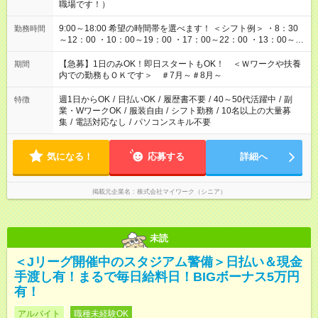
職場です！）
9:00～18:00 希望の時間帯を選べます！ ＜シフト例＞ ・8：30
勤務時間
～12：00 ・10：00～19：00 ・17：00～22：00 ・13：00～
22：00 ・22：00～翌6：00 など
【急募】1日のみOK！即日スタートもOK！ ＜Ｗワークや扶養
期間
内での勤務もＯＫです＞ ＃7月～＃8月～
週1日からOK
/
日払いOK
/
履歴書不要
/
40～50代活躍中
/
副
特徴
業・WワークOK
/
服装自由
/
シフト勤務
/
10名以上の大量募
集
/
電話対応なし
/
パソコンスキル不要
気になる！
応募する
詳細へ
掲載元企業名
株式会社マイワーク（シニア）
未読
＜Jリーグ開催中のスタジアム警備＞日払い＆現金
手渡し有！まるで毎日給料日！BIGボーナス5万円
有！
アルバイト
職種未経験OK