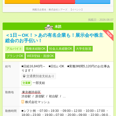
掲載元企業名
株式会社シアーズ 【イベント】
掲載日：2026.08.07
未読
NEW
＜1日～OK！＞あの有名企業も！展示会や株主
総会のお手伝い！
アルバイト
職種未経験OK
社会人未経験OK
大学生歓迎
ブランクOK
WEB登録・面接OK
■日給16,840円～ ■日払いOK ■実働3時間5,120円のお仕事あ
給与
ります！
交通費別途支給あり
一部支給
交通費
東京都渋谷区
勤務地
渋谷駅
/
原宿駅
/
初台駅
/
…
株式会社マッシュ
■シフト例 ・07:00～19:30 ・09:00～12:00 ・10:00～17:00 ・
勤務時間
18:00～23:00 ・19:00～07:00 ・20:00～09:00 ・22:00～06:00