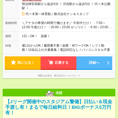
明治神宮前駅から徒歩5分
/
渋谷駅から徒歩5分
/
代々木公園
駅
/
…
代々木第一体育館／株式会社ケン＆スタッフ
＼アナタの希望の時間で働けます／ 午前中だけ！ ・7:00～
勤務時間
12:00 午後だけ！ ・20:00～23:00 がっつり！ ・6:30～23:00 ・
12:00～21:00 ・16:00～翌8:00 …etc ※時間曜日イベントによ
り異なります。
1日～OK！ 急募！
期間
週1日からOK
/
履歴書不要
/
副業・WワークOK
/
シフト勤
特徴
務
/
10名以上の大量募集
/
電話対応なし
/
パソコンスキル不要
気になる！
応募する
詳細へ
掲載元企業名
株式会社ケン＆スタッフ
未読
【Jリーグ開催中のスタジアム警備】日払い＆現金
手渡し有！まるで毎日給料日！BIGボーナス5万円
有！