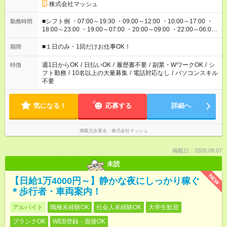
株式会社マッシュ
■シフト例 ・07:00～19:30 ・09:00～12:00 ・10:00～17:00 ・
勤務時間
18:00～23:00 ・19:00～07:00 ・20:00～09:00 ・22:00～06:00
etc ★最短で3時間で5,120円のお仕事から 15時間で2万円近く稼
げるお仕事も！ ご希望のお時間に合わせてご紹介！ ※シフトは
■１日のみ・1回だけお仕事OK！
期間
現場によって異なります。 ※勿論、休憩時間はあるのでご安心
ください！
週1日からOK
/
日払いOK
/
履歴書不要
/
副業・WワークOK
/
シ
特徴
フト勤務
/
10名以上の大量募集
/
電話対応なし
/
パソコンスキル
不要
気になる！
応募する
詳細へ
掲載元企業名
株式会社マッシュ
掲載日：2026.08.07
未読
NEW
【日給1万4000円～】静かな夜にしっかり稼ぐ
＊歩行者・車両案内！
アルバイト
職種未経験OK
社会人未経験OK
大学生歓迎
ブランクOK
WEB登録・面接OK