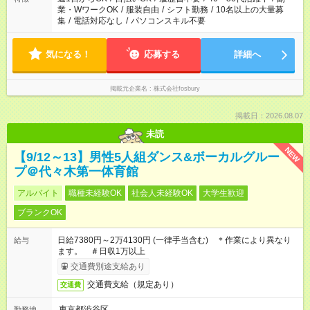
業・WワークOK
/
服装自由
/
シフト勤務
/
10名以上の大量募
集
/
電話対応なし
/
パソコンスキル不要
気になる！
応募する
詳細へ
掲載元企業名
株式会社fosbury
掲載日：2026.08.07
未読
NEW
【9/12～13】男性5人組ダンス&ボーカルグルー
プ＠代々木第一体育館
アルバイト
職種未経験OK
社会人未経験OK
大学生歓迎
ブランクOK
日給7380円～2万4130円 (一律手当含む) ＊作業により異なり
給与
ます。 ＃日収1万以上
交通費別途支給あり
交通費支給（規定あり）
交通費
東京都渋谷区
勤務地