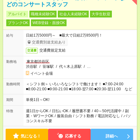
どのコンサートスタッフ
アルバイト
職種未経験OK
社会人未経験OK
大学生歓迎
ブランクOK
WEB登録・面接OK
日給1万5000円～ ■最大で日給2万8500円！
給与
交通費別途支給あり
交通費規定支給
交通費
東京都渋谷区
勤務地
渋谷駅
/
笹塚駅
/
代々木上原駅
/
…
イベント会場
＜シフト例＞ いろいろなシフトで働けます！ ■7:00-24:00
勤務時間
■8:00-21:00 ■9:00-21:00 ■18:00-翌7:00 ■20:30-翌11:00 など
単発1日～OK!
期間
週1日からOK
/
日払いOK
/
履歴書不要
/
40～50代活躍中
/
副
特徴
業・WワークOK
/
服装自由
/
シフト勤務
/
電話対応なし
/
パソ
コンスキル不要
気になる！
応募する
詳細へ