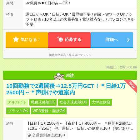
げるお仕事も！ ご希望のお時間に合わせてご紹介！ ※シフトは
≪急募≫■１日のみ～OK！
期間
現場によって異なります。 ※勿論、休憩時間はあるのでご安心
ください！
週1日からOK
/
日払いOK
/
履歴書不要
/
副業・WワークOK
/
シ
特徴
フト勤務
/
10名以上の大量募集
/
電話対応なし
/
パソコンスキル
不要
気になる！
応募する
詳細へ
掲載元企業名
株式会社マッシュ
掲載日：2026.08.06
未読
NEW
10回勤務で2週間後⇒12.5万円GET！＊日給1万
2500円～＊声掛けや道案内
アルバイト
職種未経験OK
社会人未経験OK
大学生歓迎
ブランクOK
WEB登録・面接OK
【日勤】1万2500円～ 【夜勤】1万4000円～ ＊原則月2回払い
給与
（10日・25日） 他、週払い・日払いの制度もあり（規定あり）
＃日収1万円以上
交通費別途支給あり