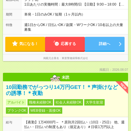
給 ┗昼食代も別途支給(500円×3日間） ┗研修期間中も交通費全額
1日あたりの実働時間：最大8時間/日 【日勤】9:00～18:00 【夜
支給 【試用期間】試用期間なし
勤】20:00～翌5:00 ・【日勤のみ】【夜勤のみ】もOK♪ ・自分
の都合に合わせて稼げます◎ ・シフトの申告は電話・メールで
単発・1日のみOK / 短期（1ヶ月以内）
期間
OK♪ ┗お仕事したい日を電話かメールで連絡！ ★週5勤務や、プ
ライベートの予定に 合わせて好きな時など、自由に働けます
週1日からOK / 日払いOK / 副業・WワークOK / 10名以上の大量
特徴
募集
気になる！
応募する
詳細へ
掲載元企業名
東亜警備保障株式会社
掲載日：2026.08.07
未読
NEW
10回勤務でがっつり14万円GET！＊声掛けなど
の誘導！＊夜勤
アルバイト
職種未経験OK
社会人未経験OK
大学生歓迎
ブランクOK
WEB登録・面接OK
【夜勤】1万4000円～ ＊原則月2回払い（10日・25日） 他、週
給与
払い・日払いの制度もあり（規定あり）＃日収1万円以上