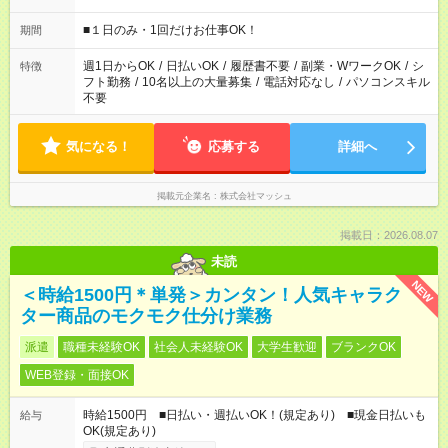
etc ★最短で3時間で5,120円のお仕事から 15時間で2万円近く稼
げるお仕事も！ ご希望のお時間に合わせてご紹介！ ※シフトは
■１日のみ・1回だけお仕事OK！
期間
現場によって異なります。 ※勿論、休憩時間はあるのでご安心
ください！
週1日からOK
/
日払いOK
/
履歴書不要
/
副業・WワークOK
/
シ
特徴
フト勤務
/
10名以上の大量募集
/
電話対応なし
/
パソコンスキル
不要
気になる！
応募する
詳細へ
掲載元企業名
株式会社マッシュ
掲載日：2026.08.07
未読
NEW
＜時給1500円＊単発＞カンタン！人気キャラク
ター商品のモクモク仕分け業務
派遣
職種未経験OK
社会人未経験OK
大学生歓迎
ブランクOK
WEB登録・面接OK
時給1500円 ■日払い・週払いOK！(規定あり) ■現金日払いも
給与
OK(規定あり)