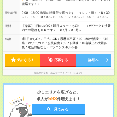
職場です！）
9:00～18:00 希望の時間帯を選べます！ ＜シフト例＞ ・8：30
勤務時間
～12：00 ・10：00～19：00 ・17：00～22：00 ・13：00～
22：00 ・22：00～翌6：00 など
【急募】1日のみOK！即日スタートもOK！ ＜Ｗワークや扶養
期間
内での勤務もＯＫです＞ ＃7月～＃8月～
週1日からOK
/
日払いOK
/
履歴書不要
/
40～50代活躍中
/
副
特徴
業・WワークOK
/
服装自由
/
シフト勤務
/
10名以上の大量募
集
/
電話対応なし
/
パソコンスキル不要
気になる！
応募する
詳細へ
掲載元企業名
株式会社マイワーク（シニア）
少しエリアを広げると、
593
求人が
件増えます！
見てみる