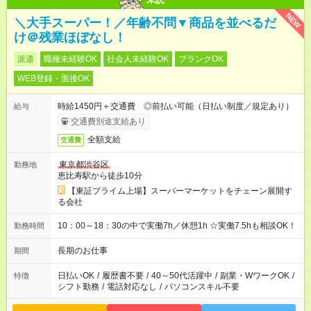
NEW
＼大手スーパー！／年齢不問▼商品を並べるだ
け＠残業ほぼなし！
派遣
職種未経験OK
社会人未経験OK
ブランクOK
WEB登録・面接OK
時給1450円＋交通費 ◎前払い可能（日払い制度／規定あり）
給与
交通費別途支給あり
全額支給
交通費
東京都渋谷区
勤務地
恵比寿駅から徒歩10分
【東証プライム上場】スーパーマーケットをチェーン展開す
る会社
10：00～18：30の中で実働7h／休憩1h ☆実働7.5hも相談OK！
勤務時間
長期のお仕事
期間
日払いOK
/
履歴書不要
/
40～50代活躍中
/
副業・WワークOK
/
特徴
シフト勤務
/
電話対応なし
/
パソコンスキル不要