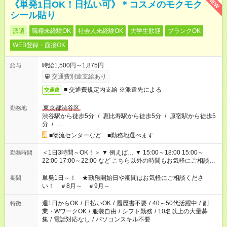
NEW
《単発1日OK！日払い可》＊コスメのモクモク
シール貼り
派遣
職種未経験OK
社会人未経験OK
大学生歓迎
ブランクOK
WEB登録・面接OK
時給1,500円～1,875円
給与
交通費別途支給あり
■ 交通費規定内支給 ※派遣先による
交通費
東京都渋谷区
勤務地
渋谷駅から徒歩5分
/
恵比寿駅から徒歩5分
/
原宿駅から徒歩5
分
/
…
■物流センターなど ■勤務地選べます
＜1日3時間～OK！＞ ▼ 例えば… ▼ 15:00～18:00 15:00～
勤務時間
22:00 17:00～22:00 など こちら以外の時間もお気軽にご相談く
ださい！
単発1日～！ ★勤務開始日や期間はお気軽にご相談くださ
期間
い！ ＃8月～ ＃9月～
週1日からOK
/
日払いOK
/
履歴書不要
/
40～50代活躍中
/
副
特徴
業・WワークOK
/
服装自由
/
シフト勤務
/
10名以上の大量募
集
/
電話対応なし
/
パソコンスキル不要