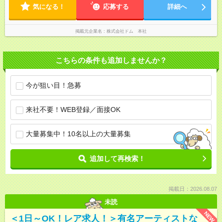
気になる！
応募する
詳細へ
掲載元企業名
株式会社ドム 本社
こちらの条件も追加しませんか？
今が狙い目！急募
来社不要！WEB登録／面接OK
大量募集中！10名以上の大量募集
追加して再検索！
掲載日：2026.08.07
未読
NEW
＜1日～OK！レア求人！＞有名アーティストな