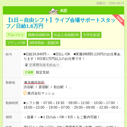
掲載日：2026.08.07
未読
NEW
【1日～自由シフト】ライブ会場サポートスタッ
フ／日給1.6万円
アルバイト
職種未経験OK
社会人未経験OK
大学生歓迎
ブランクOK
WEB登録・面接OK
■日給16,840円～ ■日払いOK ■実働3時間5,120円のお仕事あ
給与
ります！#日収1万円以上のお仕事です！
交通費別途支給あり
規定支給
交通費
東京都渋谷区
勤務地
渋谷駅
/
原宿駅
/
初台駅
/
…
株式会社マッシュ
■シフト例 ・07:00～19:30 ・09:00～12:00 ・10:00～17:00 ・
勤務時間
18:00～23:00 ・19:00～07:00 ・20:00～09:00 ・22:00～06:00
etc ★最短で3時間で5,120円のお仕事から 15時間で2万円近く稼
げるお仕事も！ ご希望のお時間に合わせてご紹介！ ※シフトは
＜急募！＞■１日のみ～OK！8月～もご案内可能！
期間
現場によって異なります。 ※勿論、休憩時間はあるのでご安心
ください！