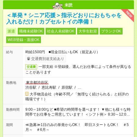
未読
NEW
＜単発＊シニア応援＞指示どおりにおもちゃを
入れるだけ！カプセルトイの準備！
派遣
職種未経験OK
社会人未経験OK
大学生歓迎
ブランクOK
WEB登録・面接OK
時給1500円 ■現金日払いもOK（規定あり）
給与
交通費別途支給あり
一部支給 ※登録後、選んだお仕事によって条件が異なる
交通費
ことがあります
東京都渋谷区
勤務地
渋谷駅
/
恵比寿駅
/
原宿駅
/
…
大手物流会社（年齢不問／「無理なく続けられる」と好評の
職場です！）
9:00～18:00など ■希望の時間帯を選べます！ ▼他にも様々な時
勤務時間
間帯でお仕事をご用意しています！ ＜シフト例＞ 8:30～12:00
17:00～22:00 13:00～22:00 22:00～翌6:00 など
≪急募≫1日のみの単発からOK！ 即日スタートもOK！ ＃5
期間
月～ ＃6月～