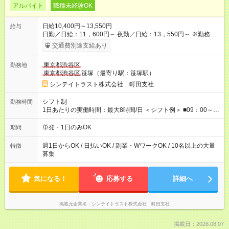
アルバイト
職種未経験OK
日給10,400円～13,550円
給与
日勤／日給：11，600円～ 夜勤／日給：13，550円～ ※勤務数
が週2日以下の場合 日勤／日給：10，400円 夜勤／日給：12，
交通費別途支給あり
350円 ■交通費別途全額支給 ※規定あり ■支払方法：日払い └日
給のうち7，000円を現金先払い ※稼働分 ※週払い・月払いOK
東京都渋谷区
勤務地
⇒希望をお聞かせください♪ ■各種資格手当あり ■残業手当あり ■
東京都渋谷区
笹塚（最寄り駅：笹塚駅）
日給保障あり └早く終わっても”全額”支給！ ・－・－・ ≪ 法定
研修 ≫ 研修時の給与： 日給10，000円×3日間（24時間） ＝研
シンテイトラスト株式会社 町田支社
修費として合計30，000円支給 ＋交通費全額支給 ※規定あり
【試用期間】試用期間なし
シフト制
勤務時間
1日あたりの実働時間：最大8時間/日 ＜シフト例＞ ■09：00～
18：00 ■20：00～翌5：00 など！ 上記時間内で、 実働8時
間・休憩1時間／日
単発・1日のみOK
期間
週1日からOK / 日払いOK / 副業・WワークOK / 10名以上の大量
特徴
募集
気になる！
応募する
詳細へ
掲載元企業名
シンテイトラスト株式会社 町田支社
掲載日：2026.08.07