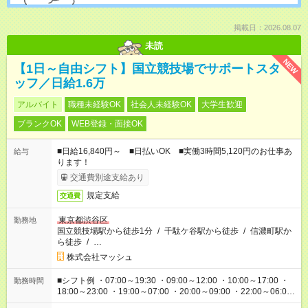
掲載日：2026.08.07
未読
NEW
【1日～自由シフト】国立競技場でサポートスタ
ッフ／日給1.6万
アルバイト
職種未経験OK
社会人未経験OK
大学生歓迎
ブランクOK
WEB登録・面接OK
■日給16,840円～ ■日払いOK ■実働3時間5,120円のお仕事あ
給与
ります！
交通費別途支給あり
規定支給
交通費
東京都渋谷区
勤務地
国立競技場駅から徒歩1分
/
千駄ケ谷駅から徒歩
/
信濃町駅か
ら徒歩
/
…
株式会社マッシュ
■シフト例 ・07:00～19:30 ・09:00～12:00 ・10:00～17:00 ・
勤務時間
18:00～23:00 ・19:00～07:00 ・20:00～09:00 ・22:00～06:00
etc ★最短で3時間で5,120円のお仕事から 15時間で2万円近く稼