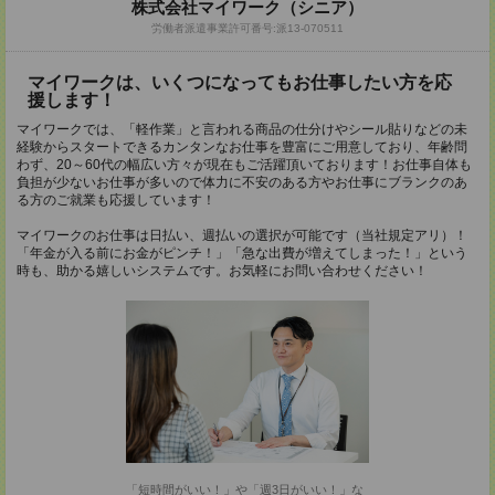
株式会社マイワーク（シニア）
労働者派遣事業許可番号:派13-070511
マイワークは、いくつになってもお仕事したい方を応
援します！
マイワークでは、「軽作業」と言われる商品の仕分けやシール貼りなどの未
経験からスタートできるカンタンなお仕事を豊富にご用意しており、年齢問
わず、20～60代の幅広い方々が現在もご活躍頂いております！お仕事自体も
負担が少ないお仕事が多いので体力に不安のある方やお仕事にブランクのあ
る方のご就業も応援しています！
マイワークのお仕事は日払い、週払いの選択が可能です（当社規定アリ）！
「年金が入る前にお金がピンチ！」「急な出費が増えてしまった！」という
時も、助かる嬉しいシステムです。お気軽にお問い合わせください！
「短時間がいい！」や「週3日がいい！」な