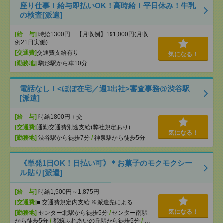
座り仕事！給与即払いOK！高時給！平日休み！牛乳
の検査[派遣]
[給 与]
時給1300円 【月収例】191,000円(月収
例21日実働)
[交通費]
交通費支給有り
気になる！
[勤務地]
駒形駅から車10分
電話なし！<ほぼ在宅／週1出社>審査事務@渋谷駅
[派遣]
[給 与]
時給1800円＋交
[交通費]
通勤交通費別途支給(弊社規定あり)
気になる！
[勤務地]
渋谷駅から徒歩7分
/
神泉駅から徒歩5分
《単発1日OK！日払い可》＊お菓子のモクモクシー
ル貼り[派遣]
[給 与]
時給1,500円～1,875円
[交通費]
■ 交通費規定内支給 ※派遣先による
気になる！
[勤務地]
センター北駅から徒歩5分
/
センター南駅
から徒歩5分
/
都筑ふれあいの丘駅から徒歩5分
/
…