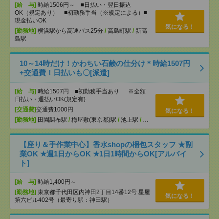
[給 与]
時給1506円～ ■日払い・翌日振込
OK（規定あり） ■初勤務手当（※規定による）■
現金払いOK
気になる！
[勤務地]
横浜駅から高速バス25分
/
高島町駅
/
新高
島駅
10～14時だけ！かわちい石鹸の仕分け＊時給1507円
+交通費！日払いも〇[派遣]
[給 与]
時給1507円 ■初勤務手当あり ※全額
日払い・週払いOK(規定有)
[交通費]
交通費1000円
気になる！
[勤務地]
田園調布駅
/
梅屋敷(東京都)駅
/
池上駅
/
…
【座り＆手作業中心】香水shopの梱包スタッフ ★副
業OK ★週1日からOK ★1日1時間からOK[アルバイ
ト]
[給 与]
時給1,400円～
[勤務地]
東京都千代田区内神田2丁目14番12号 星屋
気になる！
第六ビル402号（最寄り駅：神田駅）