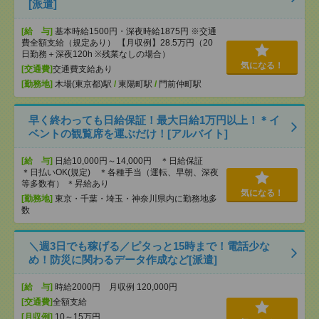
[派遣]
[給 与]
基本時給1500円・深夜時給1875円 ※交通
費全額支給（規定あり） 【月収例】28.5万円（20
日勤務＋深夜120h ※残業なしの場合）
気になる！
[交通費]
交通費支給あり
[勤務地]
木場(東京都)駅
/
東陽町駅
/
門前仲町駅
早く終わっても日給保証！最大日給1万円以上！＊イ
ベントの観覧席を運ぶだけ！[アルバイト]
[給 与]
日給10,000円～14,000円 ＊日給保証
＊日払いOK(規定) ＊各種手当（運転、早朝、深夜
等多数有） ＊昇給あり
気になる！
[勤務地]
東京・千葉・埼玉・神奈川県内に勤務地多
数
＼週3日でも稼げる／ピタっと15時まで！電話少な
め！防災に関わるデータ作成など[派遣]
[給 与]
時給2000円 月収例 120,000円
[交通費]
全額支給
[月収例]
10～15万円