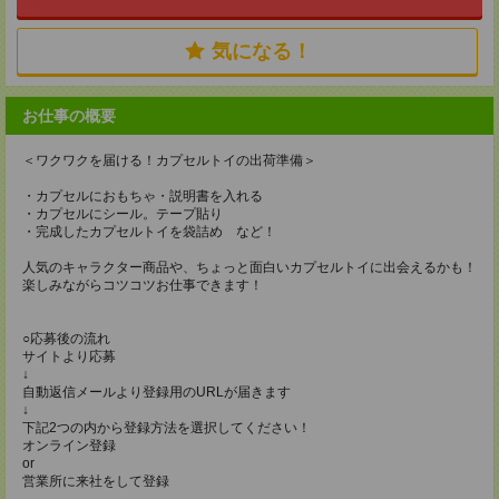
気になる！
お仕事の概要
＜ワクワクを届ける！カプセルトイの出荷準備＞
・カプセルにおもちゃ・説明書を入れる
・カプセルにシール。テープ貼り
・完成したカプセルトイを袋詰め など！
人気のキャラクター商品や、ちょっと面白いカプセルトイに出会えるかも！
楽しみながらコツコツお仕事できます！
○応募後の流れ
サイトより応募
↓
自動返信メールより登録用のURLが届きます
↓
下記2つの内から登録方法を選択してください！
オンライン登録
or
営業所に来社をして登録