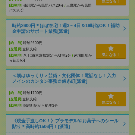
気になる！
[勤務地]
仙川駅から民間バス20分
/
三鷹駅から民間
バス20分
時給2600円＊ほぼ在宅！週3～4日＆16時迄OK！補助
金申請のサポート業務[派遣]
[給 与]
時給2600円
[交通費]
全額支給
気になる！
[勤務地]
八丁堀(東京都)駅から徒歩2分
/
茅場町駅か
ら徒歩6分
＜朝はゆっくり＞芸術・文化団体！電話なし！入力
メインのカンタン事務＠錦糸町[派遣]
[給 与]
時給1700円
[交通費]
全額支給
気になる！
[勤務地]
錦糸町駅から徒歩3分
《現金手渡しOK！》プラモデルやお菓子へのシール
貼り＊高時給1506円！[派遣]