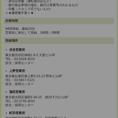
・身分証明書（運転免許証など）
・銀行振込希望の場合、銀行口座番号のわかるもの
・印鑑（スタンプ式でないもの）
☆★履歴書不要☆★
所要時間
WEB登録…最短10分
営業所に来社して登録…1時間～2時間
登録場所
渋谷営業所
東京都渋谷区神南1-9-2 大畠ビル5F
TEL：03-5428-4510
担当：採用センター
上野営業所
東京都台東区東上野3-15-12 野本ビル8F
TEL：03-5817-5121
担当：採用センター
蒲田営業所
東京都大田区蒲田5-30-15 第20下川ビル6F
TEL：03-3735-4510
担当：採用センター
町田営業所