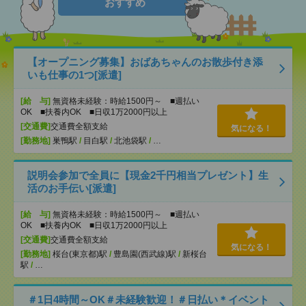
おすすめ
【オープニング募集】おばあちゃんのお散歩付き添
いも仕事の1つ[派遣]
[給 与]
無資格未経験：時給1500円～ ■週払い
OK ■扶養内OK ■日収1万2000円以上
[交通費]
交通費全額支給
気になる！
[勤務地]
巣鴨駅
/
目白駅
/
北池袋駅
/
…
説明会参加で全員に【現金2千円相当プレゼント】生
活のお手伝い[派遣]
[給 与]
無資格未経験：時給1500円～ ■週払い
OK ■扶養内OK ■日収1万2000円以上
[交通費]
交通費全額支給
気になる！
[勤務地]
桜台(東京都)駅
/
豊島園(西武線)駅
/
新桜台
駅
/
…
＃1日4時間～OK＃未経験歓迎！＃日払い＊イベント