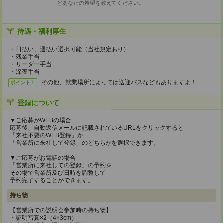
どあなたの希望を教えてください。
待遇・福利厚生
・日払い、週払い選択可能（当社規定あり）
・残業手当
・リーダー手当
・深夜手当
その他、就業場所によっては送迎バスなどもありますよ！
ポイント！
登録について
▼ご応募がWEBの場合
応募後、自動返信メールに記載されているURLをクリックすると
「来社不要のWEB登録」か
「営業所に来社して登録」のどちらかを選択できます。
▼ご応募がお電話の場合
「営業所に来社しての登録」の予約を
その場で営業所及び日時を調整して
予約完了することができます。
持ち物
【営業所での説明会参加時の持ち物】
・証明写真×2（4×3cm）