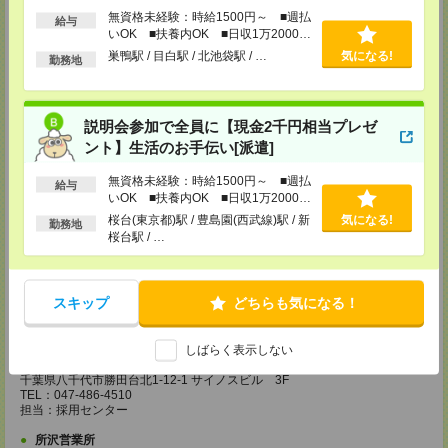
無資格未経験：時給1500円～ ■週払
給与
錦糸町営業所
いOK ■扶養内OK ■日収1万2000円
東京都墨田区江東橋4-19-3 錦糸町ミハマビル 3F
以上
巣鴨駅 / 目白駅 / 北池袋駅 / …
気になる!
TEL：03-5669-4522
勤務地
担当：採用センター
新宿営業所
説明会参加で全員に【現金2千円相当プレゼ
東京都新宿区西新宿1-8-1 新宿ビルディング5Ｆ
TEL：03-6911-4510
ント】生活のお手伝い[派遣]
担当：採用センター
無資格未経験：時給1500円～ ■週払
立川営業所
給与
いOK ■扶養内OK ■日収1万2000円
東京都立川市曙町2-31-15 日住金立川ビル3F
以上
桜台(東京都)駅 / 豊島園(西武線)駅 / 新
気になる!
TEL：042-540-7331
勤務地
担当：採用センター
桜台駅 / …
池袋営業所
東京都豊島区南池袋2-27-16 近藤ビル4F
スキップ
どちらも気になる！
TEL：03-5958-4510
担当：採用センター
しばらく表示しない
勝田台営業所
千葉県八千代市勝田台北1-12-1 サイノスビル 3F
TEL：047-486-4510
担当：採用センター
所沢営業所