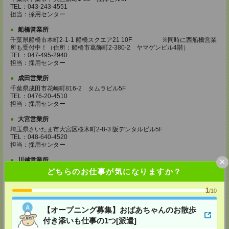
TEL：043-243-4551
担当：採用センター
船橋営業所
千葉県船橋市本町2-1-1 船橋スクエア21 10F ※同時に西船橋営業
所も受付中！（住所：船橋市葛飾町2-380-2 ヤマゲンビル4階）
TEL：047-495-2940
担当：採用センター
成田営業所
千葉県成田市花崎町816-2 タムラビル5F
TEL：0476-20-4510
担当：採用センター
大宮営業所
埼玉県さいたま市大宮区桜木町2-8-3 阪デンタルビル5F
TEL：048-640-4520
担当：採用センター
×
川越営業所
埼玉県川越市脇田本町11-1 川越シティービル6F
どちらのお仕事が気になりますか？
TEL：049-238-7117
担当：採用センター
1
/10
越谷営業所
【オープニング募集】おばあちゃんのお散歩
埼玉県越谷市南越谷1-16-8 イーストサンビル5 5F
TEL：048-990-4510
付き添いも仕事の1つ[派遣]
担当：採用センター