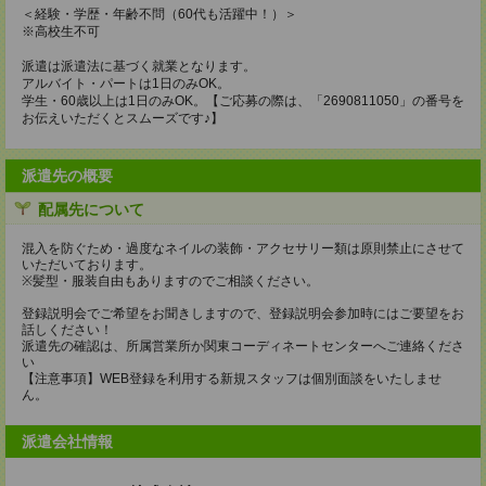
＜経験・学歴・年齢不問（60代も活躍中！）＞
※高校生不可
派遣は派遣法に基づく就業となります。
アルバイト・パートは1日のみOK。
学生・60歳以上は1日のみOK。【ご応募の際は、「2690811050」の番号を
お伝えいただくとスムーズです♪】
派遣先の概要
配属先について
混入を防ぐため・過度なネイルの装飾・アクセサリー類は原則禁止にさせて
いただいております。
※髪型・服装自由もありますのでご相談ください。
登録説明会でご希望をお聞きしますので、登録説明会参加時にはご要望をお
話しください！
派遣先の確認は、所属営業所か関東コーディネートセンターへご連絡くださ
い
【注意事項】WEB登録を利用する新規スタッフは個別面談をいたしませ
ん。
派遣会社情報