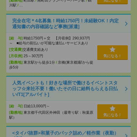
[勤務地]
町田駅
/
南町田グランベリーパーク駅
/
鶴
気になる！
川駅
/
…
完全在宅＊4名募集！時給1750円！未経験OK！内定
通知書の内容確認など事務[派遣]
[給 与]
時給1750円＋交 【月収例】290,937円
～ ■給与の前払いが可能な速払いサービスあり
[交通費]
交通費支給あり
[月収例]
25～30万円
気になる！
[勤務地]
東京駅から徒歩1分
/
京橋(東京都)駅から徒
歩5分
人気イベントも！好きな場所で働けるイベントスタ
ッフ☆来社不要！働いたその日に給料もらえる日払
い/T1[アルバイト]
[給 与]
日給13,000円～
[勤務地]
東京都千代田区外神田（最寄り駅：秋葉原
気になる！
駅）
<タイパ抜群>和菓子のパック詰め／軽作業（夜勤）