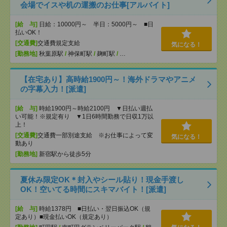
会場でイスや机の運搬のお仕事[アルバイト]
[給 与]
日給：10000円～ 半日：5000円～ ■日
払いOK！
[交通費]
交通費規定支給
気になる！
[勤務地]
秋葉原駅
/
神保町駅
/
麹町駅
/
…
【在宅あり】高時給1900円～！海外ドラマやアニメ
の字幕入力！[派遣]
[給 与]
時給1900円～時給2100円 ▼日払い週払
い可能！※規定有り ▼1日6時間勤務で日収1万以
上！
[交通費]
交通費一部別途支給 ※お仕事によって変
気になる！
動あり
[勤務地]
新宿駅から徒歩5分
夏休み限定OK＊封入やシール貼り！現金手渡し
OK！空いてる時間にスキマバイト！[派遣]
[給 与]
時給1378円 ■日払い・翌日振込OK（規
定あり）■現金払いOK（規定あり）