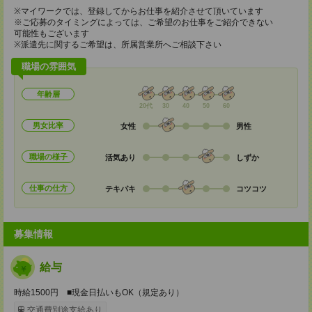
※マイワークでは、登録してからお仕事を紹介させて頂いています
※ご応募のタイミングによっては、ご希望のお仕事をご紹介できない
可能性もございます
※派遣先に関するご希望は、所属営業所へご相談下さい
職場の雰囲気
年齢層
20代
30
40
50
60
男女比率
女性
男性
職場の様子
活気あり
しずか
仕事の仕方
テキパキ
コツコツ
募集情報
給与
時給1500円 ■現金日払いもOK（規定あり）
交通費別途支給あり