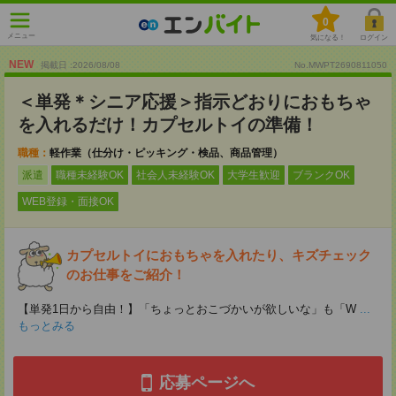
0
メニュー
気になる！
ログイン
NEW
掲載日 :2026
/
08
/
08
No.MWPT2690811050
＜単発＊シニア応援＞指示どおりにおもちゃ
を入れるだけ！カプセルトイの準備！
職種：
軽作業（仕分け・ピッキング・検品、商品管理）
派遣
職種未経験OK
社会人未経験OK
大学生歓迎
ブランクOK
WEB登録・面接OK
カプセルトイにおもちゃを入れたり、キズチェック
のお仕事をご紹介！
【単発1日から自由！】「ちょっとおこづかいが欲しいな」も「W
...
もっとみる
応募ページへ