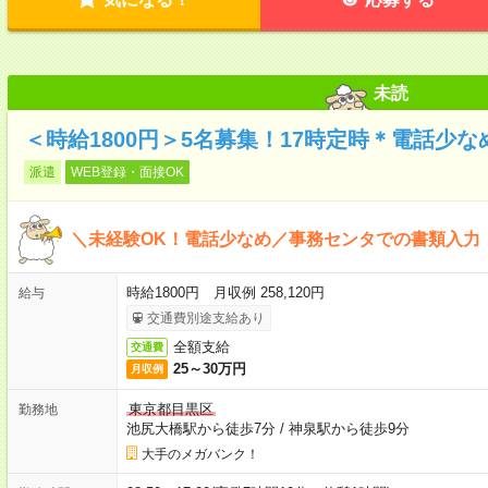
未読
＜時給1800円＞5名募集！17時定時＊電話少
派遣
WEB登録・面接OK
＼未経験OK！電話少なめ／事務センタでの書類入力
時給1800円 月収例 258,120円
給与
交通費別途支給あり
全額支給
交通費
25～30万円
月収例
東京都目黒区
勤務地
池尻大橋駅から徒歩7分
/
神泉駅から徒歩9分
大手のメガバンク！