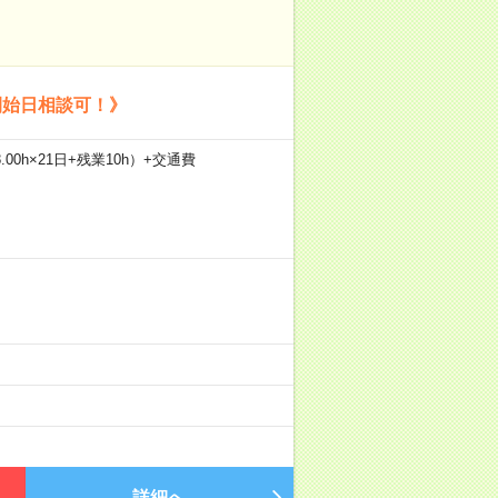
開始日相談可！》
.00h×21日+残業10h）+交通費
詳細へ