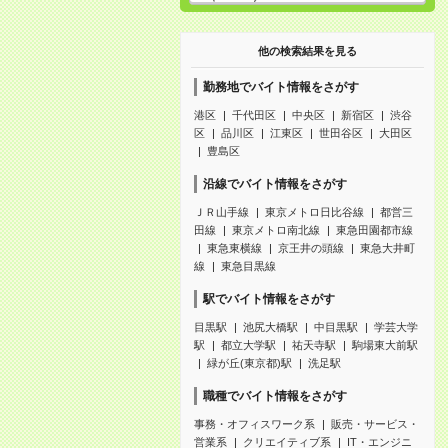
他の検索結果を見る
勤務地でバイト情報をさがす
港区
千代田区
中央区
新宿区
渋谷
区
品川区
江東区
世田谷区
大田区
豊島区
沿線でバイト情報をさがす
ＪＲ山手線
東京メトロ日比谷線
都営三
田線
東京メトロ南北線
東急田園都市線
東急東横線
京王井の頭線
東急大井町
線
東急目黒線
駅でバイト情報をさがす
目黒駅
池尻大橋駅
中目黒駅
学芸大学
駅
都立大学駅
祐天寺駅
駒場東大前駅
緑が丘(東京都)駅
洗足駅
職種でバイト情報をさがす
事務・オフィスワーク系
販売・サービス・
営業系
クリエイティブ系
IT・エンジニ