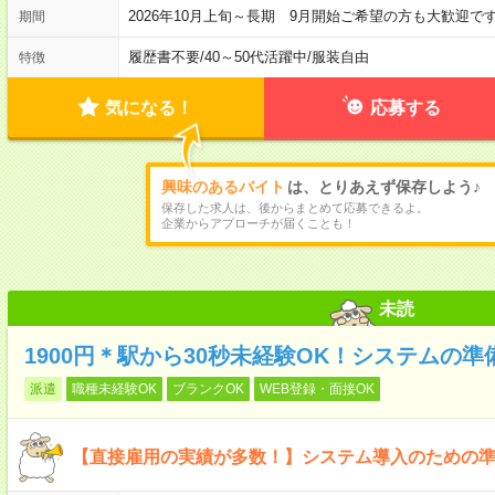
2026年10月上旬～長期 9月開始ご希望の方も大歓迎で
期間
履歴書不要
/
40～50代活躍中
/
服装自由
特徴
気になる！
応募する
興味のあるバイト
は、とりあえず保存しよう♪
保存した求人は、後からまとめて応募できるよ。
企業からアプローチが届くことも！
未読
1900円＊駅から30秒未経験OK！システムの準
派遣
職種未経験OK
ブランクOK
WEB登録・面接OK
【直接雇用の実績が多数！】システム導入のための準備