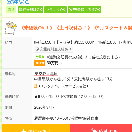
登録など
派遣
職種未経験OK
ブランクOK
WEB登録・面接OK
《未経験OK！》《土日祝休み！》《9月スタート＆
時給1,850円【月収例】約333,000円（時給1,850円×実働8
給与
交通費別途支給あり
○通勤交通費の支給あり（当社規定による）
交通費
30万円～
月収例
東京都目黒区
勤務地
中目黒駅から徒歩1分
/
恵比寿駅から徒歩13分
●メンタルヘルスサービス会社●
★9:00～18:00（休憩時間 12:00～13:00）
勤務時間
2026年9月～
期間
履歴書不要
/
40～50代活躍中
/
服装自由
特徴
気になる！
応募する