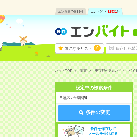
エン派遣
74686
件
エン バイト
82531
件
0
気になるリスト
保存した希
バイトTOP
関東
東京都のアルバイト・バイ
設定中の検索条件
目黒区 / 金融関連
条件の変更
条件を保存して
メールを受け取る