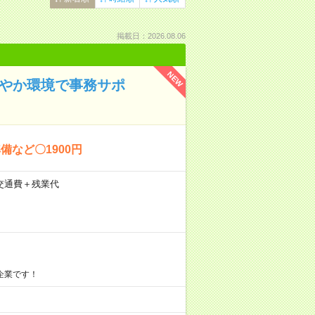
掲載日：2026.08.06
NEW
だやか環境で事務サポ
など〇1900円
)＋交通費＋残業代
企業です！