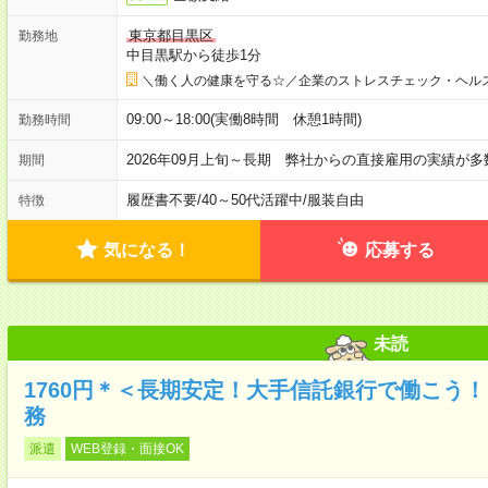
東京都目黒区
勤務地
中目黒駅から徒歩1分
＼働く人の健康を守る☆／企業のストレスチェック・ヘル
09:00～18:00(実働8時間 休憩1時間)
勤務時間
2026年09月上旬～長期 弊社からの直接雇用の実績が
期間
履歴書不要
/
40～50代活躍中
/
服装自由
特徴
気になる！
応募する
未読
1760円＊＜長期安定！大手信託銀行で働こう
務
派遣
WEB登録・面接OK