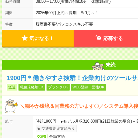
08:50～17:00(実働7時間10分 休憩1時間)
勤務時間
2026年09月上旬～長期 ※9月～！
期間
履歴書不要
/
パソコンスキル不要
特徴
気になる！
応募する
未読
1900円＊働きやすさ抜群！企業向けのツール
派遣
職種未経験OK
ブランクOK
WEB登録・面接OK
＼穏やか環境＆同業務の方います〇／システム導入後の
時給1900円 ●モデル月収310,800円(21日就業の場合
給与
交通費別途支給あり
全額支給
交通費