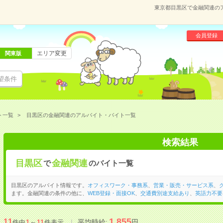
東京都目黒区で金融関連の
会員登録
エリア変更
関東版
望条件
ト一覧
目黒区の金融関連のアルバイト・バイト一覧
検索結果
目黒区
金融関連
で
のバイト一覧
目黒区のアルバイト情報です。
オフィスワーク・事務系
、
営業・販売・サービス系
、
ます。金融関連の条件の他に、
WEB登録・面接OK
、
交通費別途支給あり
、
英語力不要
1,855
11
平均時給:
円
件中
1
～
11
件表示