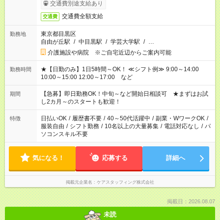
交通費別途支給あり
交通費全額支給
交通費
東京都目黒区
勤務地
自由が丘駅
/
中目黒駅
/
学芸大学駅
/
…
介護施設や病院 ※ご自宅近辺からご案内可能
★【日勤のみ】1日5時間～OK！ ≪シフト例≫ 9:00～14:00
勤務時間
10:00～15:00 12:00～17:00 など
【急募】即日勤務OK！中旬～など開始日相談可 ★まずはお試
期間
し2カ月～のスタートも歓迎！
日払いOK
/
履歴書不要
/
40～50代活躍中
/
副業・WワークOK
/
特徴
服装自由
/
シフト勤務
/
10名以上の大量募集
/
電話対応なし
/
パ
ソコンスキル不要
気になる！
応募する
詳細へ
掲載元企業名
ケアスタッフィング株式会社
掲載日：2026.08.07
未読