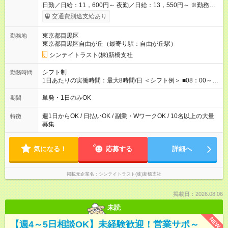
日勤／日給：11，600円～ 夜勤／日給：13，550円～ ※勤務数
が週2日以下の場合 日勤／日給：10，400円 夜勤／日給：12，
交通費別途支給あり
350円 ・－・－・ ◆交通費別途全額支給 ※規定あり ◆支払方
法：日払い └日給のうち7，000円を現金先払い ※稼働分 ※週払
東京都目黒区
勤務地
い・月払いOK ⇒ご希望をお聞かせください♪ ◆各種資格手当あ
東京都目黒区自由が丘（最寄り駅：自由が丘駅）
り ◆残業手当あり ◆日給保障あり └早く終わっても”全額”支給！
◆扶養内勤務OK ・－・－・ ≪ 法定研修 ≫ 研修時の給与：
シンテイトラスト(株)新橋支社
日給10，000円×3日間（24時間） ＝研修費として合計30，000
円支給 ＋交通費全額支給 ※規定あり 【試用期間】試用期間なし
シフト制
勤務時間
1日あたりの実働時間：最大8時間/日 ＜シフト例＞ ■08：00～
17：00 ■09：00～18：00 ■13：00～22：00 ■15：30～22：00
■20：00～翌05：00 など！ 上記時間内で、 実働8時間・休憩1
単発・1日のみOK
期間
時間／日
週1日からOK / 日払いOK / 副業・WワークOK / 10名以上の大量
特徴
募集
気になる！
応募する
詳細へ
掲載元企業名
シンテイトラスト(株)新橋支社
掲載日：2026.08.06
未読
NEW
【週4～5日相談OK】未経験歓迎！営業サポ～