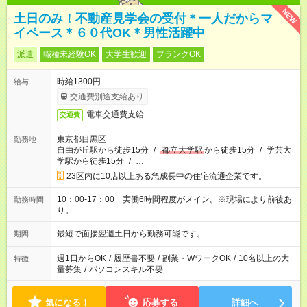
NEW
土日のみ！不動産見学会の受付＊一人だからマ
イペース＊６０代OK＊男性活躍中
派遣
職種未経験OK
大学生歓迎
ブランクOK
時給1300円
給与
交通費別途支給あり
電車交通費支給
交通費
東京都目黒区
勤務地
自由が丘駅から徒歩15分
/
都立大学駅
から徒歩15分
/
学芸大
学駅から徒歩15分
/
…
23区内に10店以上ある急成長中の住宅流通企業です。
10：00-17：00 実働6時間程度がメイン。※現場により前後あ
勤務時間
り。
最短で面接翌週土日から勤務可能です。
期間
週1日からOK
/
履歴書不要
/
副業・WワークOK
/
10名以上の大
特徴
量募集
/
パソコンスキル不要
気になる！
応募する
詳細へ