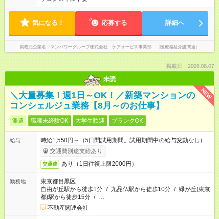
気になる！
応募する
詳細へ
掲載元企業名
マンパワーグループ株式会社 ケアサービス事業部 （医療福祉介護関連）
掲載日：2026.08.07
未読
NEW
＼大量募集！週1日～OK！／新築マンションの
コンシェルジュ業務【8月～のお仕事】
派遣
職種未経験OK
大学生歓迎
ブランクOK
時給1,550円～（5日間試用期間。試用期間中の給与変動なし）
給与
交通費別途支給あり
あり（1日往復上限2000円）
交通費
東京都目黒区
勤務地
自由が丘駅から徒歩1分
/
九品仏駅から徒歩10分
/
緑が丘(東京
都)駅から徒歩15分
/
…
不動産関連会社