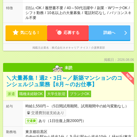
のみ・土日のみ ＊Wワークや扶養内 など、いろんなシフトのお
仕事をご紹介できます！ 登録の際に、あなたのご希望をお聞か
日払いOK
/
履歴書不要
/
40～50代活躍中
/
副業・WワークOK
/
特徴
せください。
シフト勤務
/
10名以上の大量募集
/
電話対応なし
/
パソコンスキ
ル不要
気になる！
応募する
詳細へ
掲載元企業名
株式会社ネオキャリア ナイス！介護事業部
掲載日：2026.08.06
未読
NEW
＼大量募集！週2・3日～／新築マンションのコ
ンシェルジュ業務【8月～のお仕事】
派遣
職種未経験OK
大学生歓迎
ブランクOK
時給1,550円～（5日間試用期間。試用期間中の給与変動なし）
給与
交通費別途支給あり
あり（1日往復上限2000円）
交通費
東京都目黒区
勤務地
自由が丘駅から徒歩1分
/
九品仏駅から徒歩10分
/
緑が丘(東京