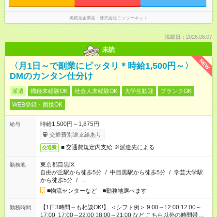
掲載元企業名
株式会社ニッソーネット
掲載日：2026.08.07
未読
NEW
〈月1日～で副業にピッタリ＊時給1,500円～〉
DMのカンタン仕分け
派遣
職種未経験OK
社会人未経験OK
大学生歓迎
ブランクOK
WEB登録・面接OK
時給1,500円～1,875円
給与
交通費別途支給あり
■ 交通費規定内支給 ※派遣先による
交通費
東京都目黒区
勤務地
自由が丘駅から徒歩5分
/
中目黒駅から徒歩5分
/
学芸大学駅
から徒歩5分
/
…
■物流センターなど ■勤務地選べます
【1日3時間～も相談OK!】 ＜シフト例＞ 9:00～12:00 12:00～
勤務時間
17:00 17:00～22:00 18:00～21:00 など こちら以外の時間帯も