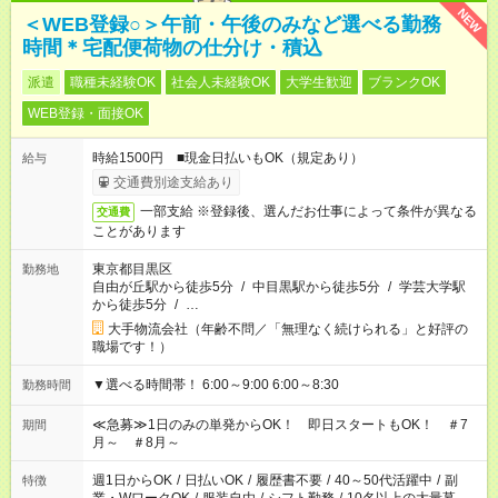
NEW
＜WEB登録○＞午前・午後のみなど選べる勤務
時間＊宅配便荷物の仕分け・積込
派遣
職種未経験OK
社会人未経験OK
大学生歓迎
ブランクOK
WEB登録・面接OK
時給1500円 ■現金日払いもOK（規定あり）
給与
交通費別途支給あり
一部支給 ※登録後、選んだお仕事によって条件が異なる
交通費
ことがあります
東京都目黒区
勤務地
自由が丘駅から徒歩5分
/
中目黒駅から徒歩5分
/
学芸大学駅
から徒歩5分
/
…
大手物流会社（年齢不問／「無理なく続けられる」と好評の
職場です！）
▼選べる時間帯！ 6:00～9:00 6:00～8:30
勤務時間
≪急募≫1日のみの単発からOK！ 即日スタートもOK！ ＃7
期間
月～ ＃8月～
週1日からOK
/
日払いOK
/
履歴書不要
/
40～50代活躍中
/
副
特徴