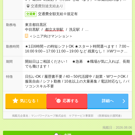
完了次第のお支払いとなります。
交通費別途支給あり
交通費全額支給※規定有
交通費
東京都目黒区
勤務地
中目黒駅
/
都立大学駅
/
洗足駅
/
…
＜シニア向けマンション＞
★1日6時間～の時短シフトOK ★スタート時間選べます！ 7:00～
勤務時間
16:00 9:00～17:00 11:00～19:00 など 残業なし！ ※Wワークの
場合、他のお仕事と合わせ週40時間超の就業はご案内できませ
ん ※法令に基づき、週20時間以上勤務は社会保険への加入対象
開始日はご相談ください！ ★急募 ★職場が気に入れば、長期
期間
となります ※労働者派遣法（日雇い派遣の原則禁止）により、
でも働けます！
短時間・短期間の就業はご案内が難しい場合があります
日払いOK
/
履歴書不要
/
40～50代活躍中
/
副業・WワークOK
/
特徴
服装自由
/
シフト勤務
/
10名以上の大量募集
/
電話対応なし
/
パ
ソコンスキル不要
気になる！
応募する
詳細へ
掲載元企業名
マンパワーグループ株式会社 ケアサービス事業部 （医療福祉介護関連）
掲載日：2026.08.06