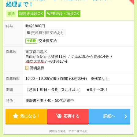
経理まで！
派遣
職種未経験OK
WEB登録・面接OK
時給1800円
給与
交通費別途支給あり
交通費支給
交通費
東京都目黒区
勤務地
自由が丘駅から徒歩11分
/
九品仏駅から徒歩14分
/
都立大学駅
から徒歩17分
照明業界
10:00～19:00(実働:8時間) (休憩60分) ※残業なし
勤務時間
【急募】即日～長期（3カ月以上） ★8月～OK！
期間
履歴書不要
/
40～50代活躍中
特徴
気になる！
応募する
詳細へ
掲載元企業名
アデコ株式会社