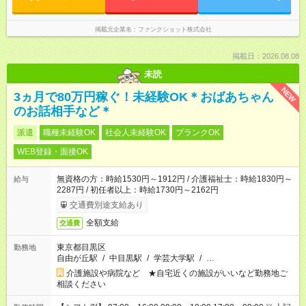
掲載元企業名
ファンクショット株式会社
掲載日：2026.08.08
未読
NEW
3ヵ月で80万円稼ぐ！未経験OK＊おばあちゃん
のお話相手など＊
派遣
職種未経験OK
社会人未経験OK
ブランクOK
WEB登録・面接OK
無資格の方：時給1530円～1912円 / 介護福祉士：時給1830円～
給与
2287円 / 初任者以上：時給1730円～2162円
交通費別途支給あり
全額支給
交通費
東京都目黒区
勤務地
自由が丘駅
/
中目黒駅
/
学芸大学駅
/
…
介護施設や病院など ★自宅近くの施設がいいなど勤務地ご
相談ください