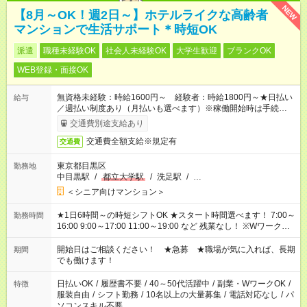
NEW
【8月～OK！週2日～】ホテルライクな高齢者
マンションで生活サポート＊時短OK
派遣
職種未経験OK
社会人未経験OK
大学生歓迎
ブランクOK
WEB登録・面接OK
無資格未経験：時給1600円～ 経験者：時給1800円～★日払い
給与
／週払い制度あり（月払いも選べます）※稼働開始時は手続き完
了次第のお支払いとなります。
交通費別途支給あり
交通費全額支給※規定有
交通費
東京都目黒区
勤務地
中目黒駅
/
都立大学駅
/
洗足駅
/
…
＜シニア向けマンション＞
★1日6時間～の時短シフトOK ★スタート時間選べます！ 7:00～
勤務時間
16:00 9:00～17:00 11:00～19:00 など 残業なし！ ※Wワークの
場合、他のお仕事と合わせ週40時間超の就業はご案内できませ
ん ※法令に基づき、週20時間以上勤務は社会保険への加入対象
開始日はご相談ください！ ★急募 ★職場が気に入れば、長期
期間
となります ※労働者派遣法（日雇い派遣の原則禁止）により、
でも働けます！
短時間・短期間の就業はご案内が難しい場合があります
日払いOK
/
履歴書不要
/
40～50代活躍中
/
副業・WワークOK
/
特徴
服装自由
/
シフト勤務
/
10名以上の大量募集
/
電話対応なし
/
パ
ソコンスキル不要