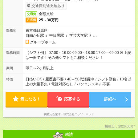
交通費別途支給あり
全額支給
交通費
25～30万円
月収例
東京都目黒区
勤務地
自由が丘駅
/
中目黒駅
/
学芸大学駅
/
…
グループホーム
【シフト例】 07:00～16:00 09:00～18:00 17:00～09:00 ※ 上記
勤務時間
は一例です！その他シフトもご相談ください！
即日～2ヶ月以上
期間
日払いOK
/
履歴書不要
/
40～50代活躍中
/
シフト勤務
/
10名以
特徴
上の大量募集
/
電話対応なし
/
パソコンスキル不要
気になる！
応募する
詳細へ
掲載元企業名
株式会社ニッソーネット
掲載日：2026.08.07
未読