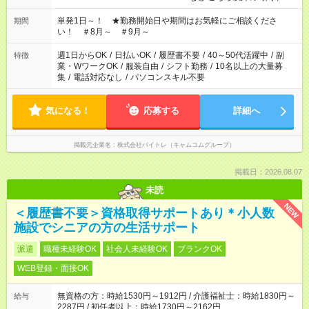
お気軽にご相談ください！
単発1日～！ ★勤務開始日や期間はお気軽にご相談くださ
期間
い！ ＃8月～ ＃9月～
週1日からOK
/
日払いOK
/
履歴書不要
/
40～50代活躍中
/
副
特徴
業・WワークOK
/
服装自由
/
シフト勤務
/
10名以上の大量募
集
/
電話対応なし
/
パソコンスキル不要
気になる！
応募する
詳細へ
掲載元企業名
株式会社バイトレ（キャムコムグループ）
掲載日：2026.08.07
未読
NEW
＜履歴書不要＞資格取得サポートあり＊小人数
施設でシニアの方の生活サポート
派遣
職種未経験OK
社会人未経験OK
ブランクOK
WEB登録・面接OK
無資格の方：時給1530円～1912円 / 介護福祉士：時給1830円～
給与
2287円 / 初任者以上：時給1730円～2162円