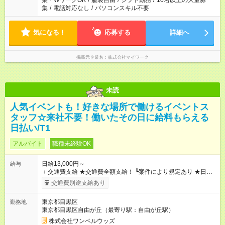
業・WワークOK
/
服装自由
/
シフト勤務
/
10名以上の大量募
集
/
電話対応なし
/
パソコンスキル不要
気になる！
応募する
詳細へ
掲載元企業名
株式会社マイワーク
未読
人気イベントも！好きな場所で働けるイベントス
タッフ☆来社不要！働いたその日に給料もらえる
日払い/T1
アルバイト
職種未経験OK
日給13,000円～
給与
＋交通費支給 ★交通費全額支給！ ┗案件により規定あり ★日払
いOK！（規定あり） ┗働いたその日に現金GET♪ お仕事後はコ
交通費別途支給あり
ンビニATMから 日払い分を引き落とせます！ 【試用期間】試
用期間なし
東京都目黒区
勤務地
東京都目黒区自由が丘（最寄り駅：自由が丘駅）
株式会社ワンベルウッズ