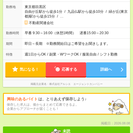
東京都目黒区
勤務地
自由が丘駅から徒歩1分
/
九品仏駅から徒歩10分
/
緑が丘(東京
都)駅から徒歩15分
/
…
不動産関連会社
早番 9:30～16:00（休憩1時間） 遅番15:00～20:30
勤務時間
即日～長期 ※勤務開始日はご希望をお聞きします。
期間
週1日からOK
/
副業・WワークOK
/
服装自由
/
シフト勤務
特徴
気になる！
応募する
詳細へ
掲載元企業名
株式会社アルシエ エージェントカンパニー
興味のあるバイト
は、とりあえず保存しよう♪
保存した求人は、後からまとめて応募できるよ。
企業からアプローチが届くことも！
掲載日：2026.08.08
未読