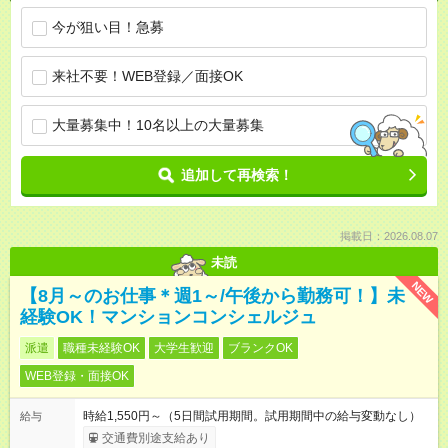
今が狙い目！急募
来社不要！WEB登録／面接OK
大量募集中！10名以上の大量募集
追加して再検索！
掲載日：2026.08.07
未読
NEW
【8月～のお仕事＊週1～/午後から勤務可！】未
経験OK！マンションコンシェルジュ
派遣
職種未経験OK
大学生歓迎
ブランクOK
WEB登録・面接OK
時給1,550円～（5日間試用期間。試用期間中の給与変動なし）
給与
交通費別途支給あり