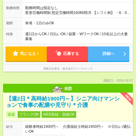
勤務時間は指定なし
勤務時間
変形労働時間制 想定労働時間160時間/月 【シフト例】 ・8：00
～21：00
単発・1日のみOK
期間
週1日からOK / 日払いOK / 副業・WワークOK / 10名以上の大量
特徴
募集
気になる！
応募する
詳細へ
掲載元企業名
株式会社ワンベルウッズ
掲載日：2026.08.07
未読
NEW
【週2日＊高時給1900円～】シニア向けマンシ
ョンで食事の配膳や見守り＊介護
派遣
ブランクOK
WEB登録・面接OK
経験者時給1900円～ 介護福祉士時給1950円～ ※日払い/週払
給与
いOK