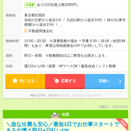
あり(1日往復上限2000円）
交通費
東京都目黒区
勤務地
自由が丘駅から徒歩1分
/
九品仏駅から徒歩10分
/
緑が丘(東京
都)駅から徒歩15分
/
…
不動産関連会社
15:00～20:30 ※遅番勤務の場合 ＊早番 9:30～16:00（休憩1時
勤務時間
間）もあり、希望は登録面接会の中でお伺いしています。
即日～長期 ※勤務開始日はご希望をお聞きします。
期間
週1日からOK
/
副業・WワークOK
/
服装自由
/
シフト勤務
特徴
気になる！
応募する
詳細へ
掲載元企業名
株式会社アルシエ エージェントカンパニー
掲載日：2026.08.07
未読
NEW
＼急な出費も安心／最短3日でお仕事スタートで
きる介護＊即日×日払いOK