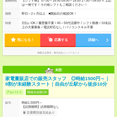
【シフト例】 07:00～16:00 09:00～18:00 17:00～09:00 ※ 上記
勤務時間
は一例です！その他シフトもご相談ください！
即日～2ヶ月以上 ■開始日の相談OK！
期間
日払いOK
/
履歴書不要
/
40～50代活躍中
/
シフト勤務
/
10名以
特徴
上の大量募集
/
電話対応なし
/
パソコンスキル不要
気になる！
応募する
詳細へ
掲載元企業名
株式会社ニッソーネット
未読
家電量販店での販売スタッフ ◎時給1500円～｜
9割が未経験スタート｜自由が丘駅から徒歩10分
アルバイト
職種未経験OK
時給1,500円～
給与
【試用期間】試用期間なし
交通費別途支給あり