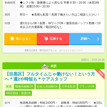
◆シフト制：勤務番により異なる 早番 9:30～16:00（休憩1時
勤務時間
間） 遅番15:00～20:30
即日～ ★長期も歓迎！長期で働きたい方はご相談ください！
期間
週1日からOK
/
副業・WワークOK
/
服装自由
/
シフト勤務
/
10
特徴
名以上の大量募集
/
電話対応なし
気になる！
応募する
詳細へ
掲載元企業名
株式会社アルシエ エージェントカンパニー
掲載日：2026.08.06
未読
NEW
【目黒区】フルタイムじゃ働けない！という方
へ＊週2や時短も＊ケアスタッフ
派遣
職種未経験OK
社会人未経験OK
大学生歓迎
ブランクOK
WEB登録・面接OK
無資格未経験：時給1600円～ 経験者：時給1800円～ ★日払
給与
い／週払い制度あり（月払いも選べます）※稼働開始時は手続き