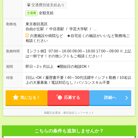
交通費別途支給あり
全額支給
交通費
東京都目黒区
勤務地
自由が丘駅
/
中目黒駅
/
学芸大学駅
/
…
介護施設や病院など ★自宅近くの施設がいいなど勤務地ご
相談ください
【シフト例】 07:00～16:00 09:00～18:00 17:00～09:00 ※ 上記
勤務時間
は一例です！その他シフトもご相談ください！
即日～2ヶ月以上 ■開始日の相談OK！
期間
日払いOK
/
履歴書不要
/
40～50代活躍中
/
シフト勤務
/
10名以
特徴
上の大量募集
/
電話対応なし
/
パソコンスキル不要
気になる！
応募する
詳細へ
掲載元企業名
株式会社ニッソーネット
こちらの条件も追加しませんか？