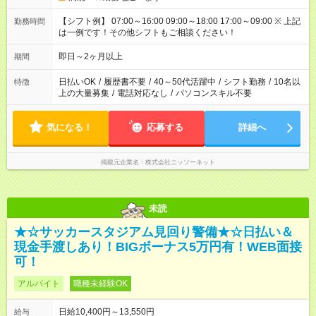
【シフト例】 07:00～16:00 09:00～18:00 17:00～09:00 ※ 上記
勤務時間
は一例です！その他シフトもご相談ください！
即日～2ヶ月以上
期間
日払いOK
/
履歴書不要
/
40～50代活躍中
/
シフト勤務
/
10名以
特徴
上の大量募集
/
電話対応なし
/
パソコンスキル不要
気になる！
応募する
詳細へ
掲載元企業名
株式会社ニッソーネット
未読
★☆サッカースタジアム見回り警備★☆日払い＆
現金手渡しあり！BIGボーナス5万円有！WEB面接
可！
アルバイト
職種未経験OK
日給10,400円～13,550円
給与