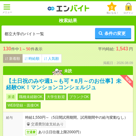
0
メニュー
気になる！
ログイン
検索結果
条件の変更
都立大学のバイト一覧
130
1,543
件中
1
～
50
件表示
平均時給:
円
新着順
時給順
人気順
掲載日：2026.08.09
未読
NEW
【土日祝のみや週1～も可＊8月～のお仕事】未
経験OK！マンションコンシェルジュ
派遣
職種未経験OK
大学生歓迎
ブランクOK
WEB登録・面接OK
時給1,550円～（5日間試用期間。試用期間中の給与変動なし）
給与
交通費別途支給あり
あり(1日往復上限2000円）
交通費