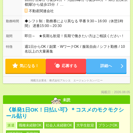
都)駅から徒歩15分
/
…
不動産関連会社
◆シフト制：勤務番により異なる 早番 9:30～16:00（休憩1時
勤務時間
間） 遅番15:00～20:30
即日～ ★長期も歓迎！長期で働きたい方はご相談ください！
期間
週1日からOK
/
副業・WワークOK
/
服装自由
/
シフト勤務
/
10
特徴
名以上の大量募集
気になる！
応募する
詳細へ
掲載元企業名
株式会社アルシエ エージェントカンパニー
掲載日：2026.08.05
未読
《単発1日OK！日払い可》＊コスメのモクモクシ
ール貼り
派遣
職種未経験OK
社会人未経験OK
大学生歓迎
ブランクOK