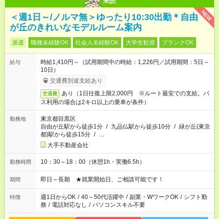
未読
NEW
＜週1日～/ノルマ無＞ゆったり10:30出勤＊自由
が丘のきれいなモデルルーム案内
派遣
職種未経験OK
社会人未経験OK
大学生歓迎
ブランクOK
時給1,410円～（試用期間中の時給：1,226円／試用期間：5日～
給与
10日）
交通費別途支給あり
あり（1日往復上限2,000円 ※ルート最安での支給。バ
交通費
ス利用の場合は2キロ以上の乗車が条件）
東京都目黒区
勤務地
自由が丘駅から徒歩1分
/
九品仏駅から徒歩10分
/
緑が丘(東京
都)駅から徒歩15分
/
…
大手不動産会社
10：30～18：00（休憩1h・実働6.5h）
勤務時間
即日～長期 ★就業開始日、ご相談可能です！
期間
週1日からOK
/
40～50代活躍中
/
副業・WワークOK
/
シフト勤
特徴
務
/
電話対応なし
/
パソコンスキル不要