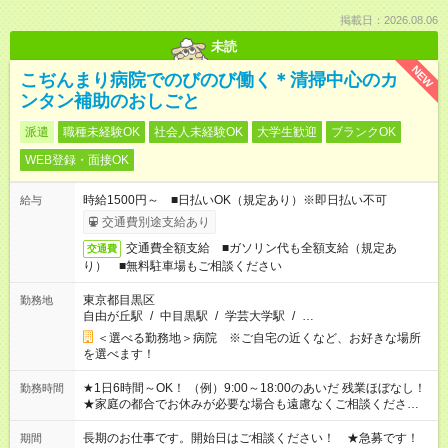
掲載日：2026.08.06
未読
NEW
こぢんまり病院でのびのび働く＊清掃中心のカ
ンタン補助のおしごと
派遣
職種未経験OK
社会人未経験OK
大学生歓迎
ブランクOK
WEB登録・面接OK
時給1500円～ ■日払いOK（規定あり）※即日払い不可
給与
交通費別途支給あり
交通費全額支給 ■ガソリン代も全額支給（規定あ
交通費
り） ■無料駐車場もご相談ください
東京都目黒区
勤務地
自由が丘駅
/
中目黒駅
/
学芸大学駅
/
…
＜選べる勤務地＞病院 ※ご自宅の近くなど、お好きな場所
を選べます！
★1日6時間～OK！ （例）9:00～18:00のあいだ 残業ほぼなし！
勤務時間
★家庭の都合でお休みが必要な場合も遠慮なくご相談ください。
※シフトはご希望に合わせて調整可能です。 その他、 ＊週4日・
1日7時間 ＊日勤のみ ＊土日休み ＊午前だけ・午後だけ ＊平日
長期のお仕事です。開始日はご相談ください！ ★急募です！
期間