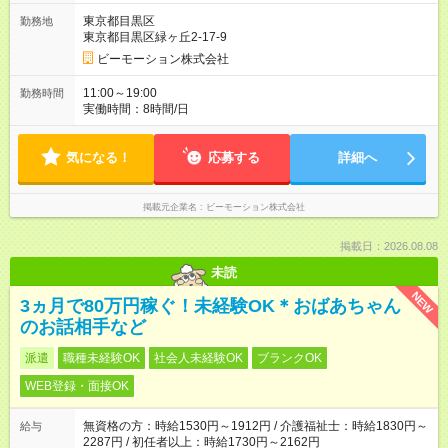
東京都目黒区
勤務地
東京都目黒区緑ヶ丘2-17-9
ビーモーション株式会社
11:00～19:00
勤務時間
実働時間：8時間/日
気になる！
応募する
詳細へ
掲載元企業名
ビーモーション株式会社
掲載日：2026.08.08
未読
NEW
3ヵ月で80万円稼ぐ！未経験OK＊おばあちゃん
のお話相手など
派遣
職種未経験OK
社会人未経験OK
ブランクOK
WEB登録・面接OK
無資格の方：時給1530円～1912円 / 介護福祉士：時給1830円～
給与
2287円 / 初任者以上：時給1730円～2162円