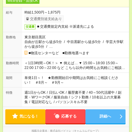
WEB登録・面接OK
時給1,500円～1,875円
給与
交通費別途支給あり
■ 交通費規定内支給 ※派遣先による
交通費
東京都目黒区
勤務地
自由が丘駅から徒歩5分
/
中目黒駅から徒歩5分
/
学芸大学駅
から徒歩5分
/
…
■物流センターなど ■勤務地選べます
＜1日3時間～OK！＞ ▼ 例えば… ▼ 15:00～18:00 15:00～
勤務時間
22:00 17:00～22:00 など こちら以外の時間もお気軽にご相談く
ださい！
単発1日～！ ★勤務開始日や期間はお気軽にご相談くださ
期間
い！ ＃8月～ ＃9月～
週1日からOK
/
日払いOK
/
履歴書不要
/
40～50代活躍中
/
副
特徴
業・WワークOK
/
服装自由
/
シフト勤務
/
10名以上の大量募
集
/
電話対応なし
/
パソコンスキル不要
気になる！
応募する
詳細へ
掲載元企業名
株式会社バイトレ（キャムコムグループ）