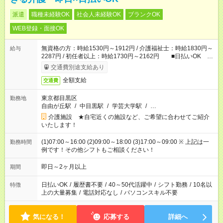
派遣
職種未経験OK
社会人未経験OK
ブランクOK
WEB登録・面接OK
無資格の方：時給1530円～1912円 / 介護福祉士：時給1830円～
給与
2287円 / 初任者以上：時給1730円～2162円 ■日払いOK ■
日収例：1万2240円（時給1530円×8h）
交通費別途支給あり
全額支給
交通費
東京都目黒区
勤務地
自由が丘駅
/
中目黒駅
/
学芸大学駅
/
…
介護施設 ★自宅近くの施設など、ご希望に合わせてご紹介
いたします！
(1)07:00～16:00 (2)09:00～18:00 (3)17:00～09:00 ※ 上記は一
勤務時間
例です！その他シフトもご相談ください！
即日～2ヶ月以上
期間
日払いOK
/
履歴書不要
/
40～50代活躍中
/
シフト勤務
/
10名以
特徴
上の大量募集
/
電話対応なし
/
パソコンスキル不要
気になる！
応募する
詳細へ