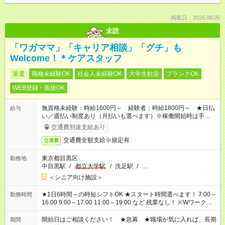
掲載日：2026.08.05
未読
「ワガママ」「キャリア相談」「グチ」も
Welcome！＊ケアスタッフ
派遣
職種未経験OK
社会人未経験OK
大学生歓迎
ブランクOK
WEB登録・面接OK
無資格未経験：時給1600円～ 経験者：時給1800円～ ★日払
給与
い／週払い制度あり（月払いも選べます）※稼働開始時は手続き
完了次第のお支払いとなります。
交通費別途支給あり
交通費全額支給※規定有
交通費
東京都目黒区
勤務地
中目黒駅
/
都立大学駅
/
洗足駅
/
…
＜シニア向け施設＞
★1日6時間～の時短シフトOK ★スタート時間選べます！ 7:00～
勤務時間
16:00 9:00～17:00 11:00～19:00 など 残業なし！ ※Wワークの
場合、他のお仕事と合わせ週40時間超の就業はご案内できませ
ん ※法令に基づき、週20時間以上勤務は社会保険への加入対象
開始日はご相談ください！ ★急募 ★職場が気に入れば、長期
期間