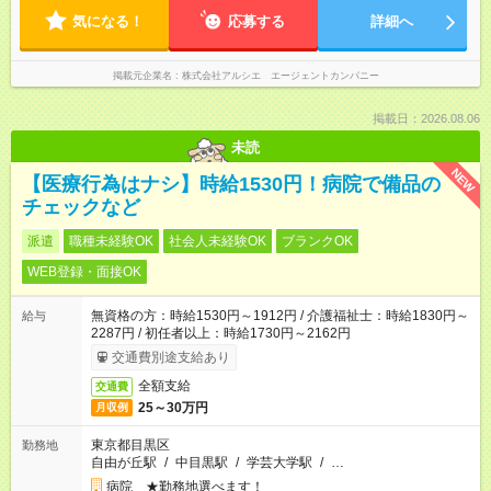
気になる！
応募する
詳細へ
掲載元企業名
株式会社アルシエ エージェントカンパニー
掲載日：2026.08.06
未読
NEW
【医療行為はナシ】時給1530円！病院で備品の
チェックなど
派遣
職種未経験OK
社会人未経験OK
ブランクOK
WEB登録・面接OK
無資格の方：時給1530円～1912円 / 介護福祉士：時給1830円～
給与
2287円 / 初任者以上：時給1730円～2162円
交通費別途支給あり
全額支給
交通費
25～30万円
月収例
東京都目黒区
勤務地
自由が丘駅
/
中目黒駅
/
学芸大学駅
/
…
病院 ★勤務地選べます！