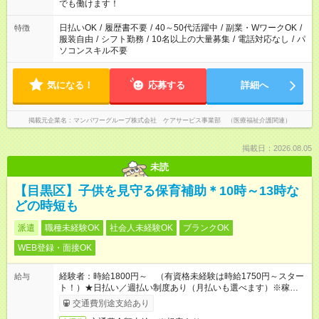
となります ※労働者派遣法（日雇い派遣の原則禁止）により、
でも働けます！
短時間・短期間の就業はご案内が難しい場合があります
日払いOK
/
履歴書不要
/
40～50代活躍中
/
副業・WワークOK
/
特徴
服装自由
/
シフト勤務
/
10名以上の大量募集
/
電話対応なし
/
パ
ソコンスキル不要
気になる！
応募する
詳細へ
掲載元企業名
マンパワーグループ株式会社 ケアサービス事業部 （医療福祉介護関連）
掲載日：2026.08.05
未読
【目黒区】子供を見守る保育補助＊10時～13時な
どの時短も
派遣
職種未経験OK
社会人未経験OK
ブランクOK
WEB登録・面接OK
経験者：時給1800円～ （有資格未経験は時給1750円～スター
給与
ト！）★日払い／週払い制度あり（月払いも選べます）※稼働開
始時は手続き完了次第のお支払いとなります★フルタイムできる
交通費別途支給あり
方は100円アップ！