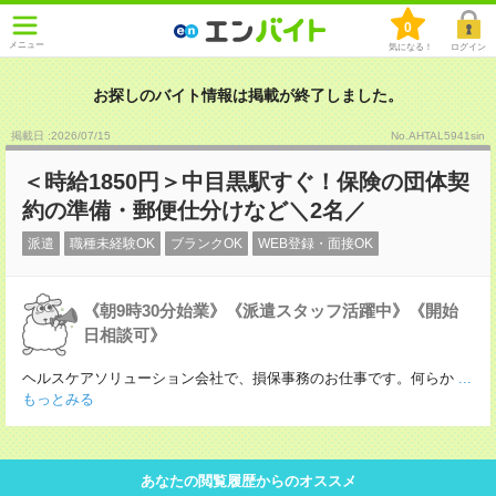
0
メニュー
気になる！
ログイン
お探しのバイト情報は掲載が終了しました。
掲載日 :2026
/
07
/
15
No.AHTAL5941sin
＜時給1850円＞中目黒駅すぐ！保険の団体契
約の準備・郵便仕分けなど＼2名／
派遣
職種未経験OK
ブランクOK
WEB登録・面接OK
《朝9時30分始業》《派遣スタッフ活躍中》《開始
日相談可》
ヘルスケアソリューション会社で、損保事務のお仕事です。何らか
...
もっとみる
あなたの閲覧履歴からのオススメ