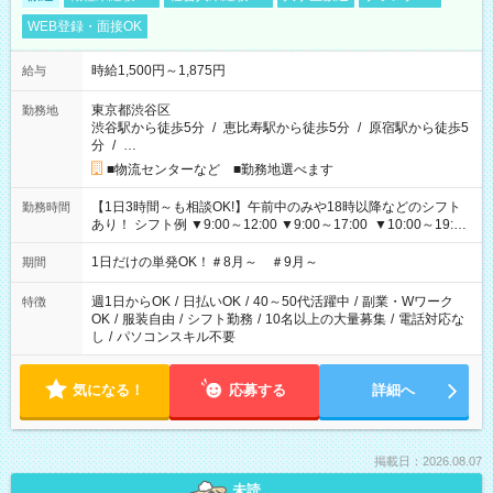
WEB登録・面接OK
時給1,500円～1,875円
給与
東京都渋谷区
勤務地
渋谷駅から徒歩5分
/
恵比寿駅から徒歩5分
/
原宿駅から徒歩5
分
/
…
■物流センターなど ■勤務地選べます
【1日3時間～も相談OK!】午前中のみや18時以降などのシフト
勤務時間
あり！ シフト例 ▼9:00～12:00 ▼9:00～17:00 ▼10:00～19:00
▼18:00～21:00
1日だけの単発OK！＃8月～ ＃9月～
期間
週1日からOK
/
日払いOK
/
40～50代活躍中
/
副業・Wワーク
特徴
OK
/
服装自由
/
シフト勤務
/
10名以上の大量募集
/
電話対応な
し
/
パソコンスキル不要
気になる！
応募する
詳細へ
掲載日：2026.08.07
未読