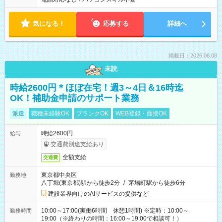
気になる！
応募する
詳細へ
掲載日：2026.08.08
未読
時給2600円＊ほぼ在宅！週3～4日＆16時迄
OK！補助金申請のサポート業務
派遣
職種未経験OK
ブランクOK
WEB登録・面接OK
時給2600円
給与
交通費別途支給あり
全額支給
交通費
東京都中央区
勤務地
八丁堀(東京都)駅から徒歩2分
/
茅場町駅から徒歩6分
建設業界向けのAIサービスの提供など
10:00～17:00(実働6時間 休憩1時間) ※定時：10:00～
勤務時間
19:00（※終わりの時間：16:00～19:00で相談可！）