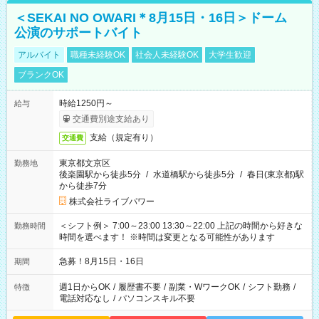
＜SEKAI NO OWARI＊8月15日・16日＞ドーム
公演のサポートバイト
アルバイト
職種未経験OK
社会人未経験OK
大学生歓迎
ブランクOK
時給1250円～
給与
交通費別途支給あり
支給（規定有り）
交通費
東京都文京区
勤務地
後楽園駅から徒歩5分
/
水道橋駅から徒歩5分
/
春日(東京都)駅
から徒歩7分
株式会社ライブパワー
＜シフト例＞ 7:00～23:00 13:30～22:00 上記の時間から好きな
勤務時間
時間を選べます！ ※時間は変更となる可能性があります
急募！8月15日・16日
期間
週1日からOK
/
履歴書不要
/
副業・WワークOK
/
シフト勤務
/
特徴
電話対応なし
/
パソコンスキル不要