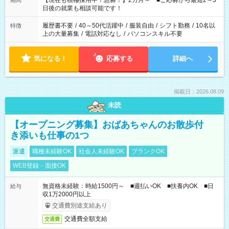
【現在も積極採用中！急募！】2カ月～ ■ご応募から最短2～3
期間
の方へ 今ご覧のお仕事で希望する勤務時間と、もう1つのお仕事
日後の就業も相談可能です！
の勤務時間。 合計で週40時間を超える場合は応募できません。
履歴書不要
/
40～50代活躍中
/
服装自由
/
シフト勤務
/
10名以
特徴
上の大量募集
/
電話対応なし
/
パソコンスキル不要
気になる！
応募する
詳細へ
掲載日：2026.08.09
未読
【オープニング募集】おばあちゃんのお散歩付
き添いも仕事の1つ
派遣
職種未経験OK
社会人未経験OK
ブランクOK
WEB登録・面接OK
無資格未経験：時給1500円～ ■週払いOK ■扶養内OK ■日
給与
収1万2000円以上
交通費別途支給あり
交通費全額支給
交通費