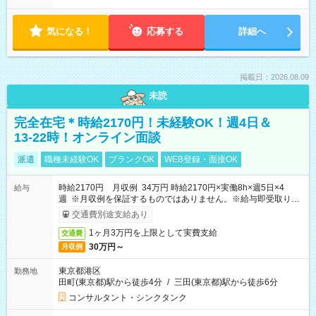
気になる！
応募する
詳細へ
掲載日：2026.08.09
未読
完全在宅＊時給2170円！未経験OK！週4日＆
13-22時！オンライン面談
派遣
職種未経験OK
ブランクOK
WEB登録・面接OK
時給2170円 月収例 34万円 時給2170円×実働8h×週5日×4
給与
週 ※月収例を保証するものではありません。※給与即受取りサ
ービス利用可（利用条件有）
交通費別途支給あり
1ヶ月3万円を上限として実費支給
交通費
30万円～
月収例
東京都港区
勤務地
田町(東京都)駅から徒歩4分
/
三田(東京都)駅から徒歩6分
コンサルタント・シンクタンク