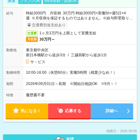
派遣
ブランクOK
WEB登録・面接OK
時給3000円 月収例 30万円 時給3000円×実働5h×週5日×4
給与
週 ※月収例を保証するものではありません。※給与即受取りサ
ービス利用可（利用条件有）
交通費別途支給あり
1ヶ月3万円を上限として実費支給
交通費
30万円～
月収例
東京都中央区
勤務地
新日本橋駅から徒歩3分
/
三越前駅から徒歩1分
サ－ビス
10:00-16:00（休憩60分）実働5時間（残業少なめ！）
勤務時間
2026年09月01日～長期 ※開始日相談OK ※9月～！
期間
履歴書不要
特徴
気になる！
応募する
詳細へ
掲載日：2026.08.06
未読