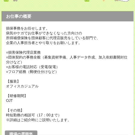
お仕事の概要
損保事務をお任せします。
病気やケガでお仕事ができなくなった方向けの
所得補償保険を団体顧客に代理店販売をしている部門で、
企業の人事担当者とやり取りをお願いします。
○損害保険代理店業務
○団体契約の事務全般（募集資材準備、人事データ作成、加入依頼書開封仕
分けなど）
○お客様の電話対応（受電/架電）
○フロア総務（郵便仕分けなど）
【服装】
オフィスカジュアル
【研修期間】
OJT
【その他】
時短勤務の相談可（17：00まで）
※詳細はご紹介時にご説明いたします。
職場の雰囲気