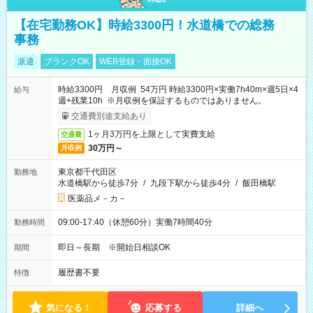
【在宅勤務OK】時給3300円！水道橋での総務
事務
派遣
ブランクOK
WEB登録・面接OK
時給3300円 月収例 54万円 時給3300円×実働7h40m×週5日×4
給与
週+残業10h ※月収例を保証するものではありません。
交通費別途支給あり
1ヶ月3万円を上限として実費支給
交通費
30万円～
月収例
東京都千代田区
勤務地
水道橋駅から徒歩7分
/
九段下駅から徒歩4分
/
飯田橋駅
医薬品メ－カ－
09:00-17:40（休憩60分）実働7時間40分
勤務時間
即日～長期 ※開始日相談OK
期間
履歴書不要
特徴
気になる！
応募する
詳細へ