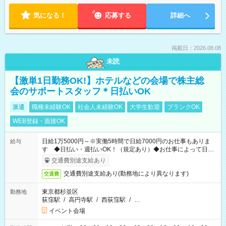
気になる！
応募する
詳細へ
掲載日：2026.08.08
未読
【激単1日勤務OK!】ホテルなどの会場で株主総
会のサポートスタッフ＊日払いOK
派遣
職種未経験OK
社会人未経験OK
大学生歓迎
ブランクOK
WEB登録・面接OK
日給1万5000円～※実働5時間で日給7000円のお仕事もありま
給与
す ◆日払い・週払いOK！（規定あり）◆お仕事によって日給
も異なります
交通費別途支給あり
交通費別途支給あり(勤務地により異なります)
交通費
東京都杉並区
勤務地
荻窪駅
/
高円寺駅
/
西荻窪駅
/
…
イベント会場