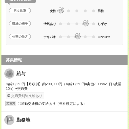
男女比率
女性
男性
職場の様子
活気あり
しずか
仕事の仕方
テキパキ
コツコツ
募集情報
給与
時給1,850円【月収例】約290,000円（時給1,850円×実働7.00h×21日+残業
10h）+交通費
交通費別途支給あり
〇通勤交通費の支給あり（当社規定による）
交通費
勤務地