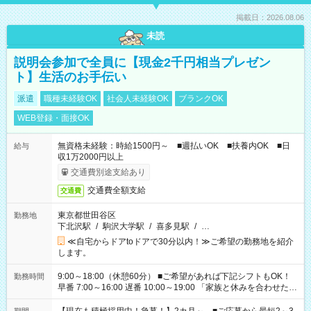
掲載日：2026.08.06
未読
説明会参加で全員に【現金2千円相当プレゼン
ト】生活のお手伝い
派遣
職種未経験OK
社会人未経験OK
ブランクOK
WEB登録・面接OK
無資格未経験：時給1500円～ ■週払いOK ■扶養内OK ■日
給与
収1万2000円以上
交通費別途支給あり
交通費全額支給
交通費
東京都世田谷区
勤務地
下北沢駅
/
駒沢大学駅
/
喜多見駅
/
…
≪自宅からドアtoドアで30分以内！≫ご希望の勤務地を紹介
します。
9:00～18:00（休憩60分） ■ご希望があれば下記シフトもOK！
勤務時間
早番 7:00～16:00 遅番 10:00～19:00 「家族と休みを合わせた
い」 「余裕を持って夕飯の準備がしたい」 「できれば残業はし
たくない」 など、ご希望を教えてくださいね。 ※Wワーク希望