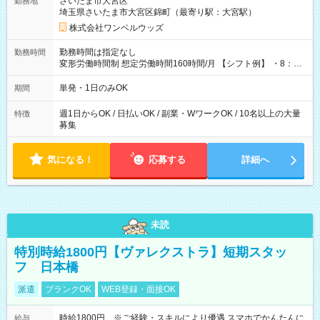
さいたま市大宮区
勤務地
埼玉県さいたま市大宮区錦町（最寄り駅：大宮駅）
株式会社ワンベルウッズ
勤務時間は指定なし
勤務時間
変形労働時間制 想定労働時間160時間/月 【シフト例】 ・8：00
～21：00
単発・1日のみOK
期間
週1日からOK / 日払いOK / 副業・WワークOK / 10名以上の大量
特徴
募集
気になる！
応募する
詳細へ
未読
特別時給1800円【ヴァレクストラ】短期スタッ
フ 日本橋
派遣
ブランクOK
WEB登録・面接OK
時給1800円 ※ご経験・スキルにより優遇 スマホでかんたんに
給与