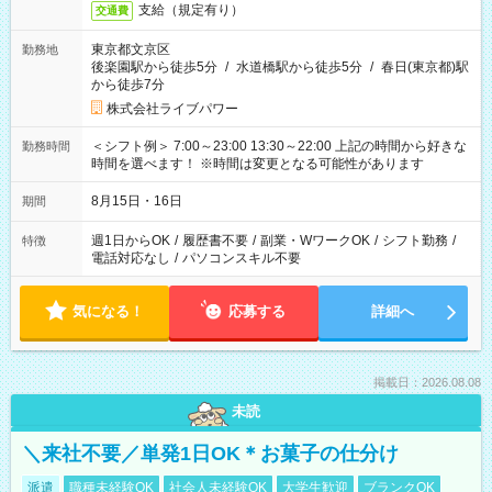
支給（規定有り）
交通費
東京都文京区
勤務地
後楽園駅から徒歩5分
/
水道橋駅から徒歩5分
/
春日(東京都)駅
から徒歩7分
株式会社ライブパワー
＜シフト例＞ 7:00～23:00 13:30～22:00 上記の時間から好きな
勤務時間
時間を選べます！ ※時間は変更となる可能性があります
8月15日・16日
期間
週1日からOK
/
履歴書不要
/
副業・WワークOK
/
シフト勤務
/
特徴
電話対応なし
/
パソコンスキル不要
気になる！
応募する
詳細へ
掲載日：2026.08.08
未読
＼来社不要／単発1日OK＊お菓子の仕分け
派遣
職種未経験OK
社会人未経験OK
大学生歓迎
ブランクOK