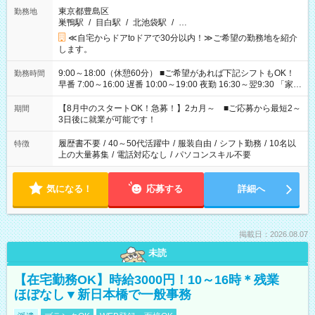
東京都豊島区
勤務地
巣鴨駅
/
目白駅
/
北池袋駅
/
…
≪自宅からドアtoドアで30分以内！≫ご希望の勤務地を紹介
します。
9:00～18:00（休憩60分） ■ご希望があれば下記シフトもOK！
勤務時間
早番 7:00～16:00 遅番 10:00～19:00 夜勤 16:30～翌9:30 「家族
と休みを合わせたい」 「余裕を持って夕飯の準備がしたい」
「できれば残業はしたくない」 など、ご希望を教えてください
【8月中のスタートOK！急募！】2カ月～ ■ご応募から最短2～
期間
ね。 ※Wワーク希望の方へ 今ご覧のお仕事で希望する勤務時間
3日後に就業が可能です！
と、もう1つのお仕事の勤務時間。 合計で週40時間を超える場
合は応募できません。
履歴書不要
/
40～50代活躍中
/
服装自由
/
シフト勤務
/
10名以
特徴
上の大量募集
/
電話対応なし
/
パソコンスキル不要
気になる！
応募する
詳細へ
掲載日：2026.08.07
未読
【在宅勤務OK】時給3000円！10～16時＊残業
ほぼなし▼新日本橋で一般事務