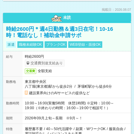
掲載日：2026.08.07
未読
時給2600円＊週4日勤務＆週3日在宅！10-16
時！電話なし！補助金申請サポ
派遣
職種未経験OK
ブランクOK
WEB登録・面接OK
時給2600円
給与
交通費別途支給あり
全額支給
交通費
東京都中央区
勤務地
八丁堀(東京都)駅から徒歩2分
/
茅場町駅から徒歩6分
建設業界向けのAIサービスの提供など
10:00～16:00(実働5時間 休憩1時間) ※定時：10:00～
勤務時間
19:00（※終わりの時間：16:00～19:00で相談可！）
2026年09月上旬～長期 ※9月～！
期間
履歴書不要
/
40～50代活躍中
/
副業・WワークOK
/
服装自由
/
特徴
電話対応なし
/
パソコンスキル不要