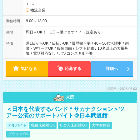
/
…
物流企業
9:00～18:00
勤務時間
即日～OK！ 1日～働けます＾＾（規定あり）
期間
週1日からOK
/
日払いOK
/
履歴書不要
/
40～50代活躍中
/
副
特徴
業・WワークOK
/
服装自由
/
シフト勤務
/
10名以上の大量募
集
/
電話対応なし
/
パソコンスキル不要
気になる！
応募する
詳細へ
掲載日：2026.08.03
未読
＜日本を代表するバンド＊サカナクション＞ツ
アー公演のサポートバイト＠日本武道館
アルバイト
職種未経験OK
社会人未経験OK
大学生歓迎
ブランクOK