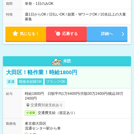
単発・1日のみOK
期間
週1日からOK / 日払いOK / 副業・WワークOK / 10名以上の大量
特徴
募集
気になる！
応募する
詳細へ
未読
大田区！軽作業！時給1800円
派遣
職種未経験OK
ブランクOK
時給1800円 日額平均1万4400円/月額30万2400円/残込39万
給与
2400円
交通費別途支給あり
交通費支給（規定あり）
交通費
東京都大田区
勤務地
流通センター駅から車