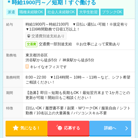
＊時給1900円～／短期！すぐ働ける
派遣
職種未経験OK
社会人未経験OK
大学生歓迎
ブランクOK
時給1900円～時給2100円 ▼日払い週払い可能！※規定有り
給与
▼1日6時間勤務で日収1万以上！
交通費別途支給あり
交通費一部別途支給 ※お仕事によって変動あり
交通費
東京都渋谷区
勤務地
渋谷駅から徒歩5分
/
神泉駅から徒歩5分
キレイなオフィスです
8:00～22:00 ▼1日4時間～ 10時～・11時～など、シフト希望
勤務時間
ご相談ください！
【急募】即日～短期も長期もOK！最短翌月末まで 1か月ごとの
期間
更新が可能！開始日もご相談ください！
日払いOK
/
履歴書不要
/
副業・WワークOK
/
服装自由
/
シフト
特徴
勤務
/
10名以上の大量募集
/
パソコンスキル不要
気になる！
応募する
詳細へ