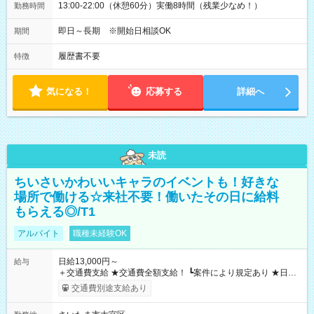
13:00-22:00（休憩60分）実働8時間（残業少なめ！）
勤務時間
即日～長期 ※開始日相談OK
期間
履歴書不要
特徴
気になる！
応募する
詳細へ
未読
ちいさいかわいいキャラのイベントも！好きな
場所で働ける☆来社不要！働いたその日に給料
もらえる◎/T1
アルバイト
職種未経験OK
日給13,000円～
給与
＋交通費支給 ★交通費全額支給！ ┗案件により規定あり ★日払
いOK！（規定あり） ┗働いたその日に現金GET♪ お仕事後はコ
交通費別途支給あり
ンビニATMから 日払い分を引き落とせます！ 【試用期間】試
用期間なし