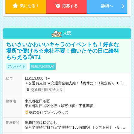
気になる！
応募する
詳細へ
未読
ちいさいかわいいキャラのイベントも！好きな
場所で働ける☆来社不要！働いたその日に給料
もらえる◎/T1
アルバイト
職種未経験OK
日給13,000円～
給与
＋交通費支給 ★交通費全額支給！ ┗案件により規定あり ★日払
いOK！（規定あり） ┗働いたその日に現金GET♪ お仕事後はコ
交通費別途支給あり
ンビニATMから 日払い分を引き落とせます！ 【試用期間】試
用期間なし
東京都世田谷区
勤務地
東京都世田谷区北沢（最寄り駅：下北沢駅）
株式会社ワンベルウッズ
勤務時間は指定なし
勤務時間
変形労働時間制 想定労働時間160時間/月 【シフト例】 ・8：00
～21：00