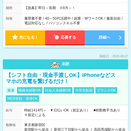
【急募】即日～長期 ※8月～！
期間
履歴書不要
/
40～50代活躍中
/
副業・WワークOK
/
服装自由
/
特徴
電話対応なし
/
パソコンスキル不要
気になる！
応募する
詳細へ
掲載日：2026.08.07
未読
【シフト自由・現金手渡しOK】iPhoneなどス
マホの充電を繋げるだけ！
派遣
職種未経験OK
社会人未経験OK
大学生歓迎
ブランクOK
WEB登録・面接OK
時給1414円～ ▼日払いOK（規定あり） ■初勤務手当あり
給与
※規定による
東京都新宿区
勤務地
新宿駅から徒歩
/
新宿三丁目駅から徒歩
/
高田馬場駅から徒歩