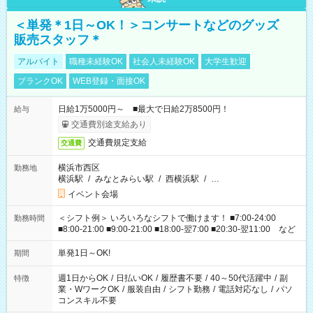
＜単発＊1日～OK！＞コンサートなどのグッズ
販売スタッフ＊
アルバイト
職種未経験OK
社会人未経験OK
大学生歓迎
ブランクOK
WEB登録・面接OK
日給1万5000円～ ■最大で日給2万8500円！
給与
交通費別途支給あり
交通費規定支給
交通費
横浜市西区
勤務地
横浜駅
/
みなとみらい駅
/
西横浜駅
/
…
イベント会場
＜シフト例＞ いろいろなシフトで働けます！ ■7:00-24:00
勤務時間
■8:00-21:00 ■9:00-21:00 ■18:00-翌7:00 ■20:30-翌11:00 など
単発1日～OK!
期間
週1日からOK
/
日払いOK
/
履歴書不要
/
40～50代活躍中
/
副
特徴
業・WワークOK
/
服装自由
/
シフト勤務
/
電話対応なし
/
パソ
コンスキル不要