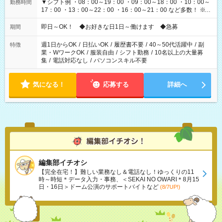
▼シフト例 ・08：00～19：00 ・09：00～18：00 ・10：00～
勤務時間
17：00 ・13：00～22：00 ・16：00～21：00 など多数！ ※お
仕事により勤務時間が異なります
即日～OK！ ◆お好きな日1日～働けます ◆急募
期間
週1日からOK
/
日払いOK
/
履歴書不要
/
40～50代活躍中
/
副
特徴
業・WワークOK
/
服装自由
/
シフト勤務
/
10名以上の大量募
集
/
電話対応なし
/
パソコンスキル不要
気になる！
応募する
詳細へ
編集部イチオシ
【完全在宅！】難しい業務なし＆電話なし！ゆっくりの11
時～時短＊データ入力・事務、＜SEKAI NO OWARI＊8月15
日・16日＞ドーム公演のサポートバイトなど
(8/7UP!)