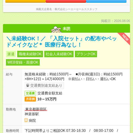
掲載元企業名
株式会社シーエーセールススタッフ
掲載日：2026.08.06
未読
NEW
＼未経験OK！／ 「入院セット」の配布やベッ
ドメイクなど＊ 医療行為なし！
派遣
職種未経験OK
社会人未経験OK
ブランクOK
WEB登録・面接OK
無資格未経験：時給1500円～ ■月収例(週3日)：時給1500円
給与
×8H×12日＝14万4000円 ※前払い・日払い・週払いOK
交通費別途支給あり
交通費全額支給
交通費
10～15万円
月収例
東京都新宿区
勤務地
神楽坂駅
病院
下記時間帯よりご相談OK 07:30-16:30 / 08:00-17:00 /
勤務時間