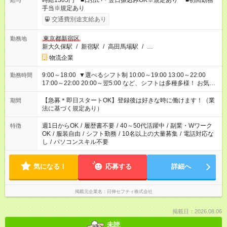
時給1305円 ■日払い・翌日振込みOK※規定あり ■初回勤務
給与
手当※規定あり
交通費別途支給あり
東京都新宿区
勤務地
新大久保駅
/
新宿駅
/
高田馬場駅
/
…
物流企業
9:00～18:00 ▼選べるシフト制 10:00～19:00 13:00～22:00
勤務時間
17:00～22:00 20:00～翌5:00 など、シフトは多種多様！ お気軽
にご相談ください！
【急募＊即日スタートOK】登録後は好きな時に働けます！（業
期間
法に基づく規定あり）
週1日からOK
/
履歴書不要
/
40～50代活躍中
/
副業・Wワーク
特徴
OK
/
服装自由
/
シフト勤務
/
10名以上の大量募集
/
電話対応な
し
/
パソコンスキル不要
気になる！
応募する
詳細へ
掲載元企業名
日伸セフティ株式会社
掲載日：2026.08.06
未読