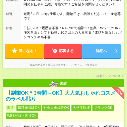
間のお仕事もご紹介可能です！ご希望をお聞かせください！ ※
週最低15時間以上の勤務が必要です
短期2ヵ月～のお仕事です。開始日はご相談ください！ ★急募
期間
です！
日払いOK
/
履歴書不要
/
40～50代活躍中
/
副業・WワークOK
/
特徴
服装自由
/
シフト勤務
/
10名以上の大量募集
/
電話対応なし
/
パ
ソコンスキル不要
気になる！
応募する
詳細へ
掲載元企業名
株式会社ネオキャリア ナイス！介護事業部
掲載日：2026.08.06
未読
NEW
【副業OK＊3時間～OK】大人気おしゃれコスメ
のラベル貼り
派遣
職種未経験OK
社会人未経験OK
大学生歓迎
ブランクOK
WEB登録・面接OK