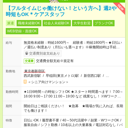
NEW
【フルタイムじゃ働けない！という方へ】週2や
時短もOK＊ケアスタッフ
派遣
職種未経験OK
社会人未経験OK
大学生歓迎
ブランクOK
WEB登録・面接OK
無資格未経験：時給1600円～ 経験者：時給1800円～★日払い
給与
／週払い制度あり（月払いも選べます）※稼働開始時は手続き完
了次第のお支払いとなります。
交通費別途支給あり
交通費全額支給※規定有
交通費
東京都新宿区
勤務地
西武新宿駅
/
早稲田(東京メトロ)駅
/
新宿西口駅
/
…
＜シニア向けマンション＞
★1日6時間～の時短シフトOK ★スタート時間選べます！ 7:00～
勤務時間
16:00 9:00～17:00 11:00～19:00 など 残業なし！ ※Wワークの
場合、他のお仕事と合わせ週40時間超の就業はご案内できませ
ん ※法令に基づき、週20時間以上勤務は社会保険への加入対象
開始日はご相談ください！ ★急募 ★職場が気に入れば、長期
期間
となります ※労働者派遣法（日雇い派遣の原則禁止）により、
でも働けます！
短時間・短期間の就業はご案内が難しい場合があります
日払いOK
/
履歴書不要
/
40～50代活躍中
/
副業・WワークOK
/
特徴
服装自由
/
シフト勤務
/
10名以上の大量募集
/
電話対応なし
/
パ