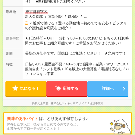
り） ■無料駐車場もご相談ください
東京都新宿区
勤務地
新大久保駅
/
東新宿駅
/
曙橋駅
/
…
＜近所で働ける！選べる勤務地＞初めてでも安心！ピッタリ
の介護施設や病院をご紹介！
★1日5時間～OK！ （例）9:00～18:00のあいだ もちろん1日8時
勤務時間
間のお仕事もご紹介可能です！ご希望をお聞かせください！★家
庭の都合でお休みが必要な場合も遠慮なくご相談ください。 ※
週最低15時間以上の勤務が必要です
長期のお仕事です。開始日はご相談ください！ ★急募です！
期間
日払いOK
/
履歴書不要
/
40～50代活躍中
/
副業・WワークOK
/
特徴
服装自由
/
シフト勤務
/
10名以上の大量募集
/
電話対応なし
/
パ
ソコンスキル不要
気になる！
応募する
詳細へ
掲載元企業名
株式会社ネオキャリア ナイス！介護事業部
興味のあるバイト
は、とりあえず保存しよう♪
保存した求人は、後からまとめて応募できるよ。
企業からアプローチが届くことも！