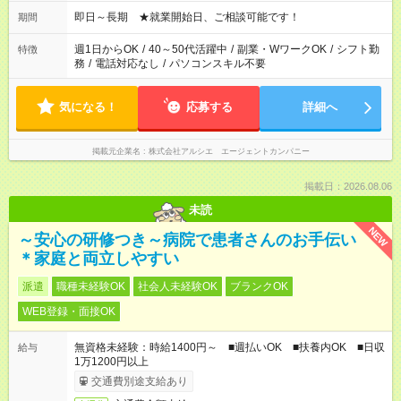
即日～長期 ★就業開始日、ご相談可能です！
期間
週1日からOK
/
40～50代活躍中
/
副業・WワークOK
/
シフト勤
特徴
務
/
電話対応なし
/
パソコンスキル不要
気になる！
応募する
詳細へ
掲載元企業名
株式会社アルシエ エージェントカンパニー
掲載日：2026.08.06
未読
NEW
～安心の研修つき～病院で患者さんのお手伝い
＊家庭と両立しやすい
派遣
職種未経験OK
社会人未経験OK
ブランクOK
WEB登録・面接OK
無資格未経験：時給1400円～ ■週払いOK ■扶養内OK ■日収
給与
1万1200円以上
交通費別途支給あり