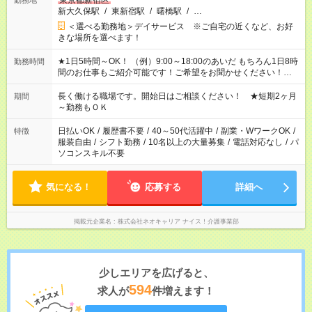
東京都新宿区
勤務地
新大久保駅
/
東新宿駅
/
曙橋駅
/
…
＜選べる勤務地＞デイサービス ※ご自宅の近くなど、お好
きな場所を選べます！
★1日5時間～OK！ （例）9:00～18:00のあいだ もちろん1日8時
勤務時間
間のお仕事もご紹介可能です！ご希望をお聞かせください！★家
庭の都合でお休みが必要な場合も遠慮なくご相談ください。 ※
週最低15時間以上の勤務が必要です
長く働ける職場です。開始日はご相談ください！ ★短期2ヶ月
期間
～勤務もＯＫ
日払いOK
/
履歴書不要
/
40～50代活躍中
/
副業・WワークOK
/
特徴
服装自由
/
シフト勤務
/
10名以上の大量募集
/
電話対応なし
/
パ
ソコンスキル不要
気になる！
応募する
詳細へ
掲載元企業名
株式会社ネオキャリア ナイス！介護事業部
少しエリアを広げると、
594
求人が
件増えます！