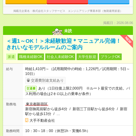
掲載元企業名
株式会社スタッフサービス エンジニアリング事業本部（無期雇用派遣）
掲載日：2026.08.06
未読
NEW
＜週1～OK！＞未経験歓迎＊マニュアル完備！
きれいなモデルルームのご案内
派遣
職種未経験OK
社会人未経験OK
大学生歓迎
ブランクOK
時給1,410円～（試用期間中の時給：1,226円／試用期間：5日～
給与
10日）
交通費別途支給あり
あり（1日往復上限2,000円 ※ルート最安での支給。バ
交通費
ス利用の場合は2キロ以上の乗車が条件）
東京都新宿区
勤務地
新宿御苑前駅から徒歩4分
/
新宿三丁目駅から徒歩6分
/
新宿
駅から徒歩13分
/
…
大手不動産会社
10：30～18：00（休憩1h・実働6.5h）
勤務時間