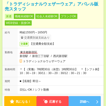
「トラディショナルウェザーウェア」アパレル販
売スタッフ
派遣
職種未経験OK
社会人未経験OK
ブランクOK
WEB登録・面接OK
時給1550円～1650円
給与
交通費別途支給あり
【交通費全額支給】
交通費
東京都新宿区
勤務地
新宿駅
/
新宿三丁目駅
/
西武新宿駅
トラディショナルウェザーウェア
＊【（実働）7時間30分（休憩）1時間30分】 ＊【シフト例】
勤務時間
10：30～19：30/11：30～20：30/12：30～21：30
■【長期】即日～
期間
日払いOK
/
シフト勤務
特徴
気になる！
応募する
詳細へ