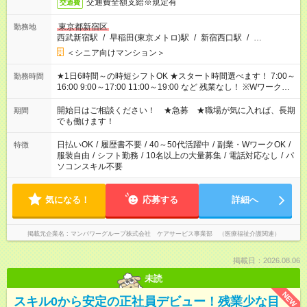
交通費全額支給※規定有
交通費
東京都新宿区
勤務地
西武新宿駅
/
早稲田(東京メトロ)駅
/
新宿西口駅
/
…
＜シニア向けマンション＞
★1日6時間～の時短シフトOK ★スタート時間選べます！ 7:00～
勤務時間
16:00 9:00～17:00 11:00～19:00 など 残業なし！ ※Wワークの
場合、他のお仕事と合わせ週40時間超の就業はご案内できませ
ん ※法令に基づき、週20時間以上勤務は社会保険への加入対象
開始日はご相談ください！ ★急募 ★職場が気に入れば、長期
期間
となります ※労働者派遣法（日雇い派遣の原則禁止）により、
でも働けます！
短時間・短期間の就業はご案内が難しい場合があります
日払いOK
/
履歴書不要
/
40～50代活躍中
/
副業・WワークOK
/
特徴
服装自由
/
シフト勤務
/
10名以上の大量募集
/
電話対応なし
/
パ
ソコンスキル不要
気になる！
応募する
詳細へ
掲載元企業名
マンパワーグループ株式会社 ケアサービス事業部 （医療福祉介護関連）
掲載日：2026.08.06
未読
NEW
スキル0から安定の正社員デビュー！残業少な目