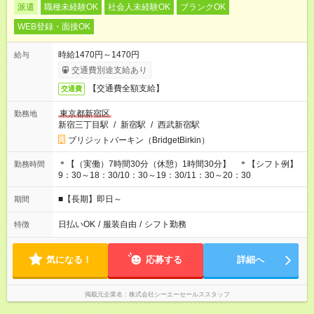
派遣
職種未経験OK
社会人未経験OK
ブランクOK
WEB登録・面接OK
時給1470円～1470円
給与
交通費別途支給あり
【交通費全額支給】
交通費
東京都新宿区
勤務地
新宿三丁目駅
/
新宿駅
/
西武新宿駅
ブリジットバーキン（BridgetBirkin）
＊【（実働）7時間30分（休憩）1時間30分】 ＊【シフト例】
勤務時間
9：30～18：30/10：30～19：30/11：30～20：30
■【長期】即日～
期間
日払いOK
/
服装自由
/
シフト勤務
特徴
気になる！
応募する
詳細へ
掲載元企業名
株式会社シーエーセールススタッフ