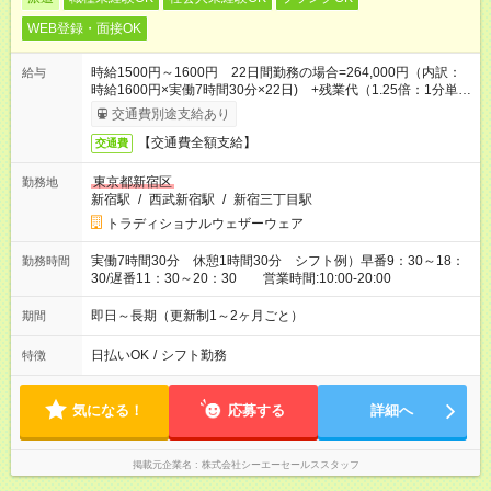
WEB登録・面接OK
時給1500円～1600円 22日間勤務の場合=264,000円（内訳：
給与
時給1600円×実働7時間30分×22日) +残業代（1.25倍：1分単位
で支給） ※時給は経験によります
交通費別途支給あり
【交通費全額支給】
交通費
東京都新宿区
勤務地
新宿駅
/
西武新宿駅
/
新宿三丁目駅
トラディショナルウェザーウェア
実働7時間30分 休憩1時間30分 シフト例）早番9：30～18：
勤務時間
30/遅番11：30～20：30 営業時間:10:00-20:00
即日～長期（更新制1～2ヶ月ごと）
期間
日払いOK
/
シフト勤務
特徴
気になる！
応募する
詳細へ
掲載元企業名
株式会社シーエーセールススタッフ