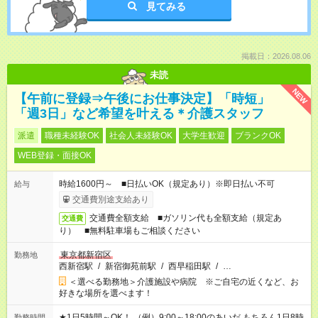
見てみる
掲載日：2026.08.06
未読
NEW
【午前に登録⇒午後にお仕事決定】「時短」
「週3日」など希望を叶える＊介護スタッフ
派遣
職種未経験OK
社会人未経験OK
大学生歓迎
ブランクOK
WEB登録・面接OK
時給1600円～ ■日払いOK（規定あり）※即日払い不可
給与
交通費別途支給あり
交通費全額支給 ■ガソリン代も全額支給（規定あ
交通費
り） ■無料駐車場もご相談ください
東京都新宿区
勤務地
西新宿駅
/
新宿御苑前駅
/
西早稲田駅
/
…
＜選べる勤務地＞介護施設や病院 ※ご自宅の近くなど、お
好きな場所を選べます！
★1日5時間～OK！ （例）9:00～18:00のあいだ もちろん1日8時
勤務時間