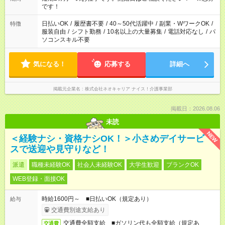
い。
です！
日払いOK
/
履歴書不要
/
40～50代活躍中
/
副業・WワークOK
/
特徴
服装自由
/
シフト勤務
/
10名以上の大量募集
/
電話対応なし
/
パ
ソコンスキル不要
気になる！
応募する
詳細へ
掲載元企業名
株式会社ネオキャリア ナイス！介護事業部
掲載日：2026.08.06
未読
NEW
＜経験ナシ・資格ナシOK！＞小さめデイサービ
スで送迎や見守りなど！
派遣
職種未経験OK
社会人未経験OK
大学生歓迎
ブランクOK
WEB登録・面接OK
時給1600円～ ■日払いOK（規定あり）
給与
交通費別途支給あり
交通費全額支給 ■ガソリン代も全額支給（規定あ
交通費