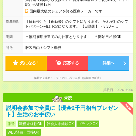
駅から徒歩12分
国内最大級のシェアを誇る医療メーカーです
【日勤帯】と【夜勤帯】のシフトになります。 それぞれのシフ
勤務時間
トパターン例は下記になります。 【日勤帯】 ・8:30～
17:30（実働8時間、休憩1時間） ・9:00～18:00（実働8時間、
休憩1時間） ・10:00～19:00（実働8時間、休憩1時間） 【夜勤
＊無期雇用派遣でのお仕事となります！ ＊開始日相談OK!
期間
帯】 ・20：00～翌8：00（実働10時間、休憩2時間） ・22：00
～翌10：00（実働10時間、休憩2時間）
服装自由
/
シフト勤務
特徴
気になる！
応募する
詳細へ
掲載元企業名
トライアロー株式会社（無期雇用派遣）
掲載日：2026.08.06
未読
NEW
説明会参加で全員に【現金2千円相当プレゼン
ト】生活のお手伝い
派遣
職種未経験OK
社会人未経験OK
ブランクOK
WEB登録・面接OK