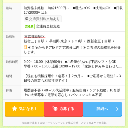
無資格未経験：時給1500円～ ■週払いOK ■扶養内OK ■日収
給与
1万2000円以上
交通費別途支給あり
交通費全額支給
交通費
東京都新宿区
勤務地
新宿三丁目駅
/
早稲田(東京メトロ)駅
/
西新宿五丁目駅
/
…
≪自宅からドアtoドアで30分以内！≫ご希望の勤務地を紹介
します。
9:00～18:00（休憩60分） ■ご希望があれば下記シフトもOK！
勤務時間
早番 7:00～16:00 遅番 10:00～19:00 「家族と休みを合わせた
い」 「余裕を持って夕飯の準備がしたい」 「できれば残業はし
たくない」 など、ご希望を教えてくださいね。 ※Wワーク希望
【現在も積極採用中！急募！】2カ月～ ■ご応募から最短2～3
期間
の方へ 今ご覧のお仕事で希望する勤務時間と、もう1つのお仕事
日後の就業も相談可能です！
の勤務時間。 合計で週40時間を超える場合は応募できません。
履歴書不要
/
40～50代活躍中
/
服装自由
/
シフト勤務
/
10名以
特徴
上の大量募集
/
電話対応なし
/
パソコンスキル不要
気になる！
応募する
詳細へ
掲載元企業名
日研トータルソーシング株式会社 メディカルケア事業部