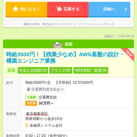
気になる！
応募する
詳細へ
掲載元企業名
株式会社スタッフサービス ＩＴソリューションブロック
掲載日：2026.08.06
未読
NEW
時給3500円！【残業少なめ】AWS基盤の設計・
構築エンジニア業務
派遣
社会人未経験OK
ブランクOK
WEB登録・面接OK
時給3500円+交 【月収例】52万5000円
給与
交通費別途支給あり
交通費支給
交通費
30万円～
月収例
東京都新宿区
勤務地
西新宿駅から徒歩10分
金融系システム会社
8:50～17:20（休憩:60分）
勤務時間