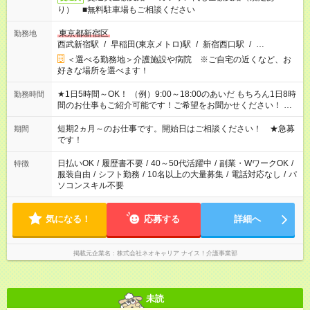
り） ■無料駐車場もご相談ください
東京都新宿区
勤務地
西武新宿駅
/
早稲田(東京メトロ)駅
/
新宿西口駅
/
…
＜選べる勤務地＞介護施設や病院 ※ご自宅の近くなど、お
好きな場所を選べます！
★1日5時間～OK！ （例）9:00～18:00のあいだ もちろん1日8時
勤務時間
間のお仕事もご紹介可能です！ご希望をお聞かせください！ ★
家庭の都合でお休みが必要な場合も遠慮なくご相談ください。
※週最低15時間以上の勤務が必要です
短期2ヵ月～のお仕事です。開始日はご相談ください！ ★急募
期間
です！
日払いOK
/
履歴書不要
/
40～50代活躍中
/
副業・WワークOK
/
特徴
服装自由
/
シフト勤務
/
10名以上の大量募集
/
電話対応なし
/
パ
ソコンスキル不要
気になる！
応募する
詳細へ
掲載元企業名
株式会社ネオキャリア ナイス！介護事業部
未読