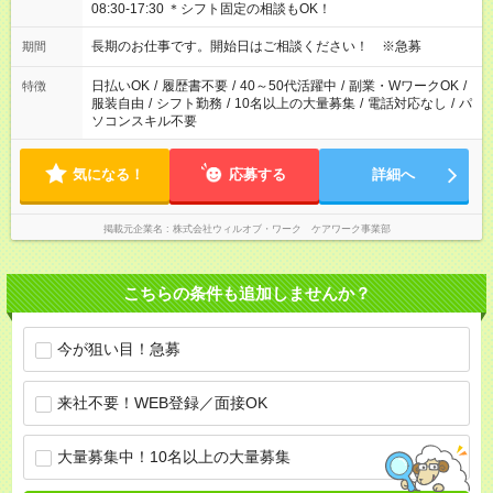
08:30-17:30 ＊シフト固定の相談もOK！
長期のお仕事です。開始日はご相談ください！ ※急募
期間
日払いOK
/
履歴書不要
/
40～50代活躍中
/
副業・WワークOK
/
特徴
服装自由
/
シフト勤務
/
10名以上の大量募集
/
電話対応なし
/
パ
ソコンスキル不要
気になる！
応募する
詳細へ
掲載元企業名
株式会社ウィルオブ・ワーク ケアワーク事業部
こちらの条件も追加しませんか？
今が狙い目！急募
来社不要！WEB登録／面接OK
大量募集中！10名以上の大量募集