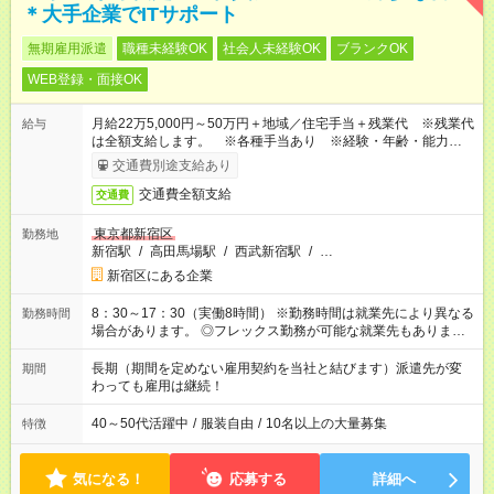
＊大手企業でITサポート
無期雇用派遣
職種未経験OK
社会人未経験OK
ブランクOK
WEB登録・面接OK
月給22万5,000円～50万円＋地域／住宅手当＋残業代 ※残業代
給与
は全額支給します。 ※各種手当あり ※経験・年齢・能力等を
考慮して加給・優遇します。
交通費別途支給あり
交通費全額支給
交通費
東京都新宿区
勤務地
新宿駅
/
高田馬場駅
/
西武新宿駅
/
…
新宿区にある企業
8：30～17：30（実働8時間） ※勤務時間は就業先により異なる
勤務時間
場合があります。 ◎フレックス勤務が可能な就業先もありま
す。 ◎今よりもさらに働きやすい環境をつくるべく、 働き方
改革に全社をあげて取り組んでいます。
長期（期間を定めない雇用契約を当社と結びます）派遣先が変
期間
わっても雇用は継続！
40～50代活躍中
/
服装自由
/
10名以上の大量募集
特徴
気になる！
応募する
詳細へ