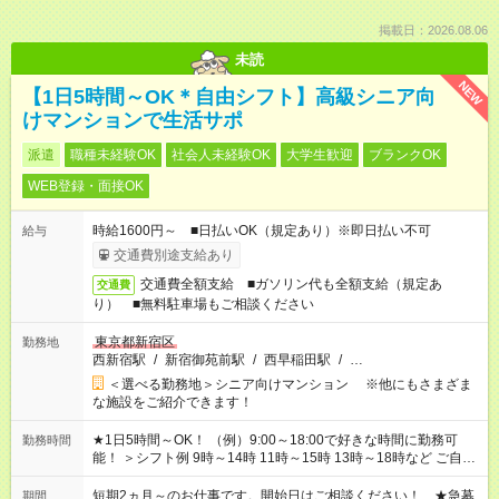
掲載日：2026.08.06
未読
NEW
【1日5時間～OK＊自由シフト】高級シニア向
けマンションで生活サポ
派遣
職種未経験OK
社会人未経験OK
大学生歓迎
ブランクOK
WEB登録・面接OK
時給1600円～ ■日払いOK（規定あり）※即日払い不可
給与
交通費別途支給あり
交通費全額支給 ■ガソリン代も全額支給（規定あ
交通費
り） ■無料駐車場もご相談ください
東京都新宿区
勤務地
西新宿駅
/
新宿御苑前駅
/
西早稲田駅
/
…
＜選べる勤務地＞シニア向けマンション ※他にもさまざま
な施設をご紹介できます！
★1日5時間～OK！ （例）9:00～18:00で好きな時間に勤務可
勤務時間
能！ ＞シフト例 9時～14時 11時～15時 13時～18時など ご自身
のご都合に合わせて勤務時間をご相談ください！ ★家庭の都合
でお休みや時間の調整が必要な場合も遠慮なくご相談くださ
短期2ヵ月～のお仕事です。開始日はご相談ください！ ★急募
期間