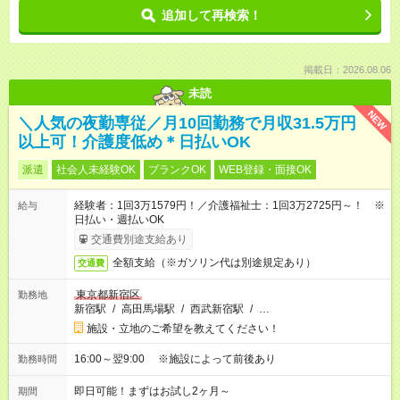
追加して再検索！
掲載日：2026.08.06
未読
NEW
＼人気の夜勤専従／月10回勤務で月収31.5万円
以上可！介護度低め＊日払いOK
派遣
社会人未経験OK
ブランクOK
WEB登録・面接OK
経験者：1回3万1579円！／介護福祉士：1回3万2725円～！ ※
給与
日払い・週払いOK
交通費別途支給あり
全額支給（※ガソリン代は別途規定あり）
交通費
東京都新宿区
勤務地
新宿駅
/
高田馬場駅
/
西武新宿駅
/
…
施設・立地のご希望を教えてください！
16:00～翌9:00 ※施設によって前後あり
勤務時間
即日可能！まずはお試し2ヶ月～
期間