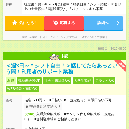
場合は応募できません。
履歴書不要
/
40～50代活躍中
/
服装自由
/
シフト勤務
/
10名以
特徴
上の大量募集
/
電話対応なし
/
パソコンスキル不要
気になる！
応募する
詳細へ
掲載元企業名
日研トータルソーシング株式会社 メディカルケア事業部
掲載日：2026.08.06
未読
NEW
＜週3日～＊シフト自由！＞話してたらあっとい
う間！利用者のサポート業務
派遣
職種未経験OK
社会人未経験OK
大学生歓迎
ブランクOK
WEB登録・面接OK
時給1600円～ ■日払いOK（規定あり）※即日払い不可
給与
交通費別途支給あり
交通費全額支給 ■ガソリン代も全額支給（規定あ
交通費
り） ■無料駐車場もご相談ください