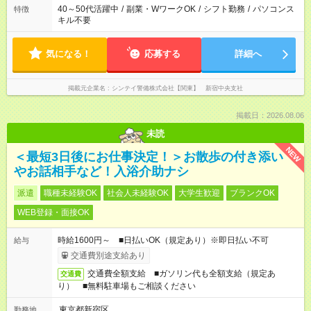
40～50代活躍中
/
副業・WワークOK
/
シフト勤務
/
パソコンス
特徴
キル不要
気になる！
応募する
詳細へ
掲載元企業名
シンテイ警備株式会社【関東】 新宿中央支社
掲載日：2026.08.06
未読
NEW
＜最短3日後にお仕事決定！＞お散歩の付き添い
やお話相手など！入浴介助ナシ
派遣
職種未経験OK
社会人未経験OK
大学生歓迎
ブランクOK
WEB登録・面接OK
時給1600円～ ■日払いOK（規定あり）※即日払い不可
給与
交通費別途支給あり
交通費全額支給 ■ガソリン代も全額支給（規定あ
交通費
り） ■無料駐車場もご相談ください
東京都新宿区
勤務地