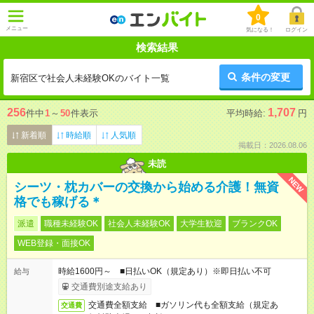
0
メニュー
気になる！
ログイン
検索結果
条件の変更
新宿区で社会人未経験OKのバイト一覧
256
1,707
件中
1
～
50
件表示
平均時給:
円
新着順
時給順
人気順
掲載日：2026.08.06
未読
NEW
シーツ・枕カバーの交換から始める介護！無資
格でも稼げる＊
派遣
職種未経験OK
社会人未経験OK
大学生歓迎
ブランクOK
WEB登録・面接OK
時給1600円～ ■日払いOK（規定あり）※即日払い不可
給与
交通費別途支給あり
交通費全額支給 ■ガソリン代も全額支給（規定あ
交通費