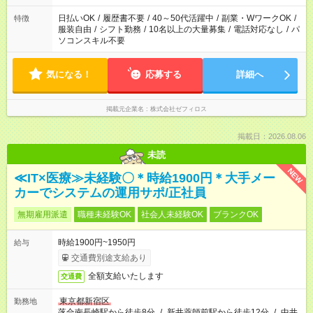
日払いOK
/
履歴書不要
/
40～50代活躍中
/
副業・WワークOK
/
特徴
服装自由
/
シフト勤務
/
10名以上の大量募集
/
電話対応なし
/
パ
ソコンスキル不要
気になる！
応募する
詳細へ
掲載元企業名
株式会社ゼフィロス
掲載日：2026.08.06
未読
NEW
≪IT×医療≫未経験〇＊時給1900円＊大手メー
カーでシステムの運用サポ/正社員
無期雇用派遣
職種未経験OK
社会人未経験OK
ブランクOK
時給1900円~1950円
給与
交通費別途支給あり
全額支給いたします
交通費
東京都新宿区
勤務地
落合南長崎駅から徒歩8分
/
新井薬師前駅から徒歩12分
/
中井