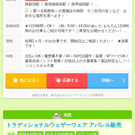
西新宿駅
/
新宿御苑前駅
/
西早稲田駅
/
…
＜選べる勤務地＞介護施設や病院 ※ご自宅の近くなど、お
好きな場所を選べます！
★1日5時間～OK！ （例）9:00～18:00のあいだ もちろん1日8時
勤務時間
間のお仕事もご紹介可能です！ご希望をお聞かせください！★家
庭の都合でお休みが必要な場合も遠慮なくご相談ください。 ※
週最低15時間以上の勤務が必要です
短期2ヵ月～のお仕事です。開始日はご相談ください！ ★急募
期間
です！
日払いOK
/
履歴書不要
/
40～50代活躍中
/
副業・WワークOK
/
特徴
服装自由
/
シフト勤務
/
10名以上の大量募集
/
電話対応なし
/
パ
ソコンスキル不要
気になる！
応募する
詳細へ
掲載元企業名
株式会社ネオキャリア ナイス！介護事業部
未読
トラディショナルウェザーウェア アパレル販売
派遣
職種未経験OK
社会人未経験OK
ブランクOK