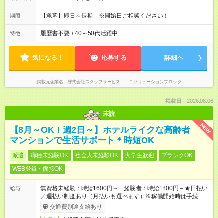
【急募】即日～長期 ※開始日ご相談ください！
期間
履歴書不要
/
40～50代活躍中
特徴
気になる！
応募する
詳細へ
掲載元企業名
株式会社スタッフサービス ＩＴソリューションブロック
掲載日：2026.08.06
未読
NEW
【8月～OK！週2日～】ホテルライクな高齢者
マンションで生活サポート＊時短OK
派遣
職種未経験OK
社会人未経験OK
大学生歓迎
ブランクOK
WEB登録・面接OK
無資格未経験：時給1600円～ 経験者：時給1800円～★日払い
給与
／週払い制度あり（月払いも選べます）※稼働開始時は手続き完
了次第のお支払いとなります。
交通費別途支給あり