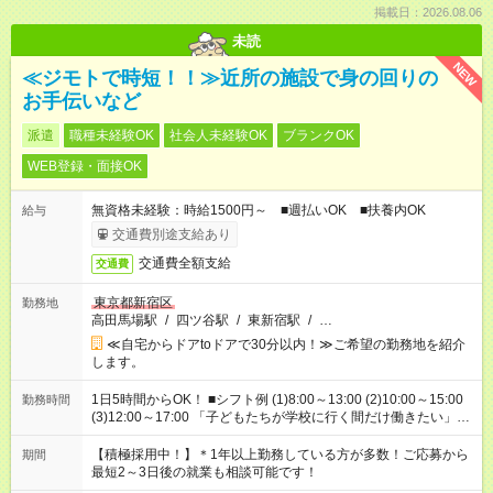
掲載日：2026.08.06
未読
NEW
≪ジモトで時短！！≫近所の施設で身の回りの
お手伝いなど
派遣
職種未経験OK
社会人未経験OK
ブランクOK
WEB登録・面接OK
無資格未経験：時給1500円～ ■週払いOK ■扶養内OK
給与
交通費別途支給あり
交通費全額支給
交通費
東京都新宿区
勤務地
高田馬場駅
/
四ツ谷駅
/
東新宿駅
/
…
≪自宅からドアtoドアで30分以内！≫ご希望の勤務地を紹介
します。
1日5時間からOK！ ■シフト例 (1)8:00～13:00 (2)10:00～15:00
勤務時間
(3)12:00～17:00 「子どもたちが学校に行く間だけ働きたい」
「余裕を持って夕飯の準備がしたい」 「午前中は働いて、午後
はプライベートの時間にしたい」 など、ご希望を教えてくださ
【積極採用中！】＊1年以上勤務している方が多数！ご応募から
期間
いね。 ※Wワーク希望の方へ 今ご覧のお仕事で希望する勤務時
最短2～3日後の就業も相談可能です！
間と、もう1つのお仕事の勤務時間。 合計で週40時間を超える