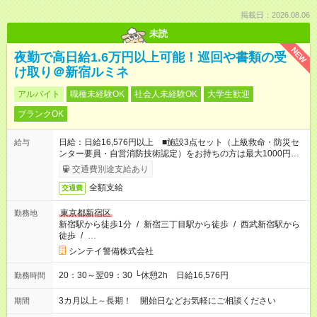
掲載日：2026.08.06
未読
NEW
夜勤で高日給1.6万円以上可能！巡回や書類の受
け取り＠新宿ルミネ
アルバイト
職種未経験OK
社会人未経験OK
大学生歓迎
ブランクOK
日給：日給16,576円以上 ■施設3点セット（上級救命・防災セ
給与
ンター要員・自営消防技術認定）をお持ちの方は最大1000円プ
ラス！
交通費別途支給あり
全額支給
交通費
東京都新宿区
勤務地
新宿駅から徒歩1分
/
新宿三丁目駅から徒歩
/
西武新宿駅から
徒歩
/
…
シンテイ警備株式会社
20：30～翌09：30 └休憩2h 日給16,576円
勤務時間
3カ月以上～長期！ 開始日などお気軽にご相談ください
期間