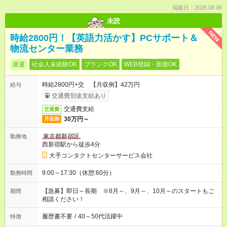
掲載日：2026.08.06
未読
NEW
時給2800円！【英語力活かす】PCサポート＆
物流センター業務
派遣
社会人未経験OK
ブランクOK
WEB登録・面接OK
時給2800円+交 【月収例】42万円
給与
交通費別途支給あり
交通費支給
交通費
30万円～
月収例
東京都新宿区
勤務地
西新宿駅から徒歩4分
大手コンタクトセンターサービス会社
9:00～17:30（休憩:60分）
勤務時間
【急募】即日～長期 ※8月～、9月～、10月～のスタートもご
期間
相談ください！
履歴書不要
/
40～50代活躍中
特徴