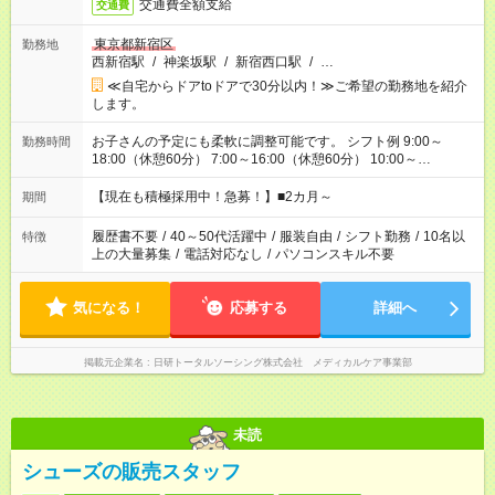
交通費全額支給
交通費
東京都新宿区
勤務地
西新宿駅
/
神楽坂駅
/
新宿西口駅
/
…
≪自宅からドアtoドアで30分以内！≫ご希望の勤務地を紹介
します。
お子さんの予定にも柔軟に調整可能です。 シフト例 9:00～
勤務時間
18:00（休憩60分） 7:00～16:00（休憩60分） 10:00～
19:00（休憩60分） ※Wワーク希望の方へ 今ご覧のお仕事で希
望する勤務時間と、もう1つのお仕事の勤務時間の合計が 週40
【現在も積極採用中！急募！】■2カ月～
期間
時間を超えなければOKです。
履歴書不要
/
40～50代活躍中
/
服装自由
/
シフト勤務
/
10名以
特徴
上の大量募集
/
電話対応なし
/
パソコンスキル不要
気になる！
応募する
詳細へ
掲載元企業名
日研トータルソーシング株式会社 メディカルケア事業部
未読
シューズの販売スタッフ