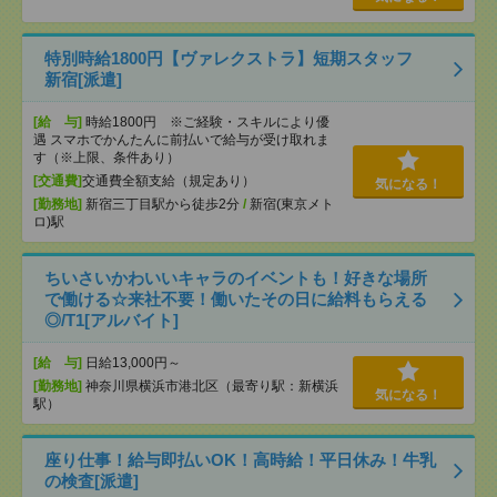
特別時給1800円【ヴァレクストラ】短期スタッフ
新宿[派遣]
[給 与]
時給1800円 ※ご経験・スキルにより優
遇 スマホでかんたんに前払いで給与が受け取れま
す（※上限、条件あり）
[交通費]
交通費全額支給（規定あり）
気になる！
[勤務地]
新宿三丁目駅から徒歩2分
/
新宿(東京メト
ロ)駅
ちいさいかわいいキャラのイベントも！好きな場所
で働ける☆来社不要！働いたその日に給料もらえる
◎/T1[アルバイト]
[給 与]
日給13,000円～
[勤務地]
神奈川県横浜市港北区（最寄り駅：新横浜
気になる！
駅）
座り仕事！給与即払いOK！高時給！平日休み！牛乳
の検査[派遣]