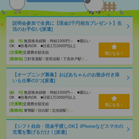
説明会参加で全員に【現金2千円相当プレゼント】生
活のお手伝い[派遣]
[給 与]
無資格未経験：時給1500円～ ■週払い
OK ■扶養内OK ■日収1万2000円以上
[交通費]
交通費全額支給
気になる！
[勤務地]
三軒茶屋駅
/
世田谷駅
/
下高井戸駅
/
…
【オープニング募集】おばあちゃんのお散歩付き添
いも仕事の1つ[派遣]
[給 与]
無資格未経験：時給1500円～ ■週払い
OK ■扶養内OK ■日収1万2000円以上
[交通費]
交通費全額支給
気になる！
[勤務地]
巣鴨駅
/
目白駅
/
北池袋駅
/
…
【シフト自由・現金手渡しOK】iPhoneなどスマホの
充電を繋げるだけ！[派遣]