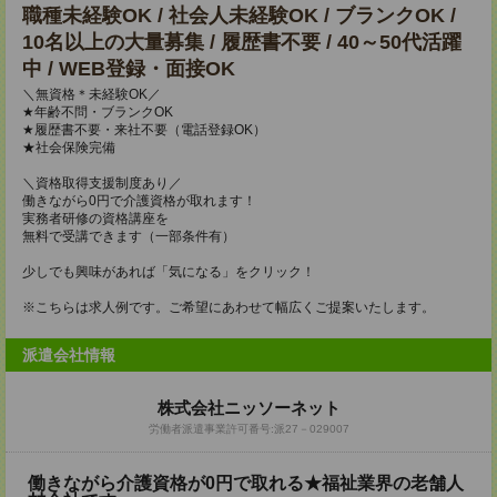
職種未経験OK / 社会人未経験OK / ブランクOK /
10名以上の大量募集 / 履歴書不要 / 40～50代活躍
中 / WEB登録・面接OK
＼無資格＊未経験OK／
★年齢不問・ブランクOK
★履歴書不要・来社不要（電話登録OK）
★社会保険完備
＼資格取得支援制度あり／
働きながら0円で介護資格が取れます！
実務者研修の資格講座を
無料で受講できます（一部条件有）
少しでも興味があれば「気になる」をクリック！
※こちらは求人例です。ご希望にあわせて幅広くご提案いたします。
派遣会社情報
株式会社ニッソーネット
労働者派遣事業許可番号:派27－029007
働きながら介護資格が0円で取れる★福祉業界の老舗人