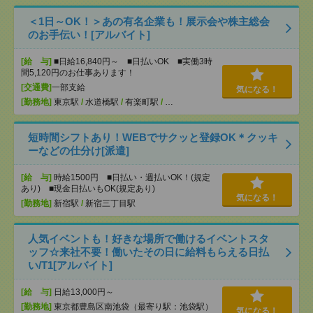
＜1日～OK！＞あの有名企業も！展示会や株主総会
のお手伝い！[アルバイト]
[給 与]
■日給16,840円～ ■日払いOK ■実働3時
間5,120円のお仕事あります！
[交通費]
一部支給
気になる！
[勤務地]
東京駅
/
水道橋駅
/
有楽町駅
/
…
短時間シフトあり！WEBでサクッと登録OK＊クッキ
ーなどの仕分け[派遣]
[給 与]
時給1500円 ■日払い・週払いOK！(規定
あり) ■現金日払いもOK(規定あり)
気になる！
[勤務地]
新宿駅
/
新宿三丁目駅
人気イベントも！好きな場所で働けるイベントスタ
ッフ☆来社不要！働いたその日に給料もらえる日払
い/T1[アルバイト]
[給 与]
日給13,000円～
[勤務地]
東京都豊島区南池袋（最寄り駅：池袋駅）
気になる！