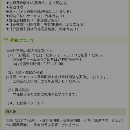
★交通費全額支給(勤務先により異なる)
★有給休暇
★車・バイク通勤可(勤務先により異なる)
★給与日払いサービス(一部条件あり)
★退職金制度あり（別途規定あり）
★【介護職】別途夜勤手当有(勤務先により異なる)
★【介護職】資格取得応援制度(一部条件あり)
登録について
≪来社不要の電話面談OK！≫
（1）『お電話』または『応募フォーム』よりご応募ください。
◎応募フォームからご応募は24時間受付中！
◎お電話受付時間：9:30～21:00
↓
（2）面談・登録の実施
お電話でのカンタン登録面談や来社登録面談を実施しております。
ご都合のよいお日にちをお聞かせください。
（3）職場見学
専任担当者と実際に職場を見学できます。
（４）お仕事スタート！
持ち物
印鑑（認印でもOK）・身分証明書・資格証明書・メモ（最終学歴・直近3つ
分の職務経歴） ※履歴書は必要ございません