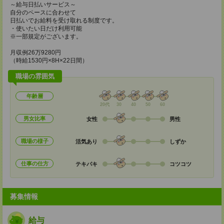
～給与日払いサービス～
自分のペースに合わせて
日払いでお給料を受け取れる制度です。
・使いたい日だけ利用可能
※一部規定がございます。
月収例26万9280円
（時給1530円×8H×22日間）
職場の雰囲気
年齢層
20代
30
40
50
60
男女比率
女性
男性
職場の様子
活気あり
しずか
仕事の仕方
テキパキ
コツコツ
募集情報
給与