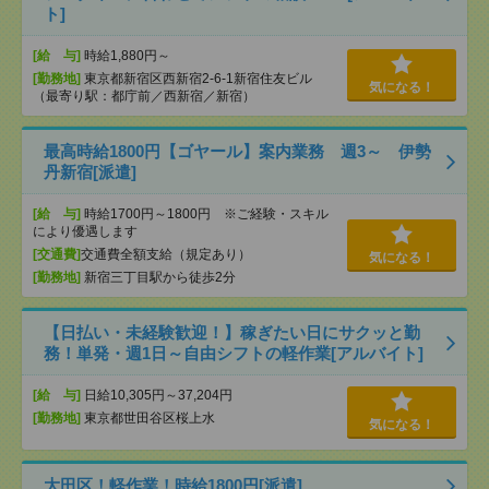
ト]
[給 与]
時給1,880円～
[勤務地]
東京都新宿区西新宿2-6-1新宿住友ビル
気になる！
（最寄り駅：都庁前／西新宿／新宿）
最高時給1800円【ゴヤール】案内業務 週3～ 伊勢
丹新宿[派遣]
[給 与]
時給1700円～1800円 ※ご経験・スキル
により優遇します
[交通費]
交通費全額支給（規定あり）
気になる！
[勤務地]
新宿三丁目駅から徒歩2分
【日払い・未経験歓迎！】稼ぎたい日にサクッと勤
務！単発・週1日～自由シフトの軽作業[アルバイト]
[給 与]
日給10,305円～37,204円
[勤務地]
東京都世田谷区桜上水
気になる！
大田区！軽作業！時給1800円[派遣]