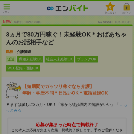
0
メニュー
気になる！
ログイン
NEW
掲載日 :2026
/
08
/
06
No.NISSOETRK-1SG11
3ヵ月で80万円稼ぐ！未経験OK＊おばあちゃ
んのお話相手など
職種：
介護関連
派遣
職種未経験OK
社会人未経験OK
ブランクOK
WEB登録・面接OK
【短期間でガッツリ稼ぐなら介護】
年齢・学歴不問＊日払いOK＊電話登録OK
▼まずは試しに2カ月～OK！「家から徒歩圏内の施設がいい」「
...も
っとみる
応募が集まった時点で掲載終了
この求人は応募が集まり次第、掲載終了致します。予めご理解くださ