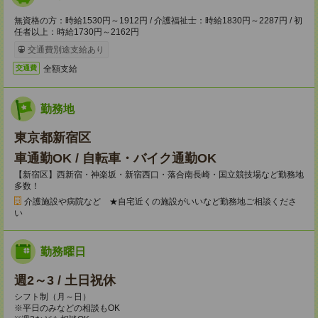
無資格の方：時給1530円～1912円 / 介護福祉士：時給1830円～2287円 / 初
任者以上：時給1730円～2162円
交通費別途支給あり
全額支給
交通費
勤務地
東京都新宿区
車通勤OK / 自転車・バイク通勤OK
【新宿区】西新宿・神楽坂・新宿西口・落合南長崎・国立競技場など勤務地
多数！
介護施設や病院など ★自宅近くの施設がいいなど勤務地ご相談くださ
い
勤務曜日
週2～3 / 土日祝休
シフト制（月～日）
※平日のみなどの相談もOK