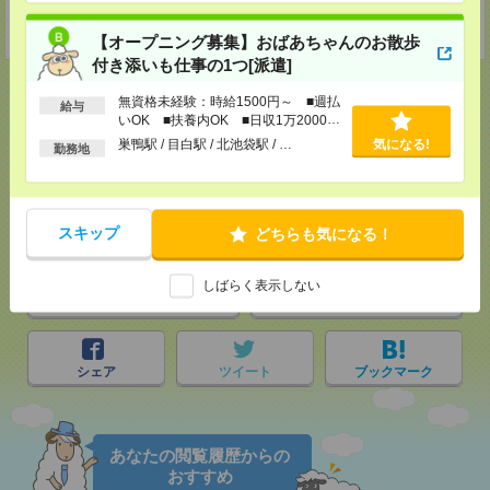
担当：採用担当者
受付可能日時：9:30-19:00 ※電話受付時間⇒9:30-21:00
【オープニング募集】おばあちゃんのお散歩
付き添いも仕事の1つ[派遣]
無資格未経験：時給1500円～ ■週払
給与
いOK ■扶養内OK ■日収1万2000円
以上
巣鴨駅 / 目白駅 / 北池袋駅 / …
応募ページへ
気になる!
勤務地
気になる！
スキップ
どちらも気になる！
しばらく表示しない
メール
LINE
で送る
で送る
シェア
ツイート
ブックマーク
あなたの閲覧履歴からの
おすすめ