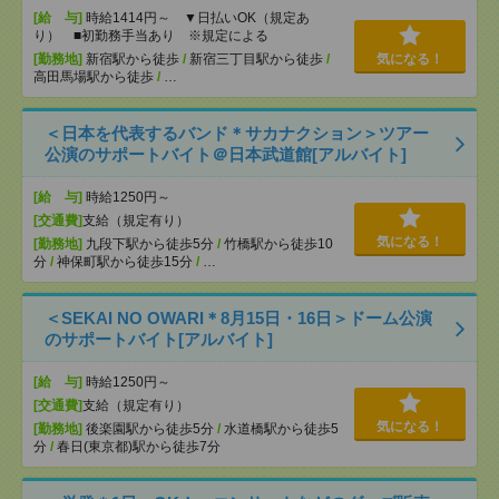
[給 与]
時給1414円～ ▼日払いOK（規定あ
り） ■初勤務手当あり ※規定による
[勤務地]
新宿駅から徒歩
/
新宿三丁目駅から徒歩
/
気になる！
高田馬場駅から徒歩
/
…
＜日本を代表するバンド＊サカナクション＞ツアー
公演のサポートバイト＠日本武道館[アルバイト]
[給 与]
時給1250円～
[交通費]
支給（規定有り）
気になる！
[勤務地]
九段下駅から徒歩5分
/
竹橋駅から徒歩10
分
/
神保町駅から徒歩15分
/
…
＜SEKAI NO OWARI＊8月15日・16日＞ドーム公演
のサポートバイト[アルバイト]
[給 与]
時給1250円～
[交通費]
支給（規定有り）
気になる！
[勤務地]
後楽園駅から徒歩5分
/
水道橋駅から徒歩5
分
/
春日(東京都)駅から徒歩7分