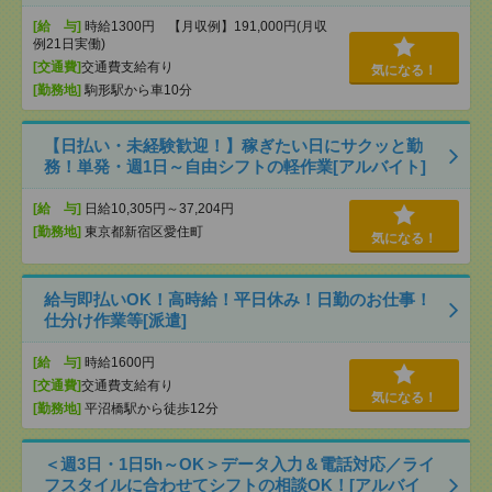
[給 与]
時給1300円 【月収例】191,000円(月収
例21日実働)
[交通費]
交通費支給有り
気になる！
[勤務地]
駒形駅から車10分
【日払い・未経験歓迎！】稼ぎたい日にサクッと勤
務！単発・週1日～自由シフトの軽作業[アルバイト]
[給 与]
日給10,305円～37,204円
[勤務地]
東京都新宿区愛住町
気になる！
給与即払いOK！高時給！平日休み！日勤のお仕事！
仕分け作業等[派遣]
[給 与]
時給1600円
[交通費]
交通費支給有り
気になる！
[勤務地]
平沼橋駅から徒歩12分
＜週3日・1日5h～OK＞データ入力＆電話対応／ライ
フスタイルに合わせてシフトの相談OK！[アルバイ