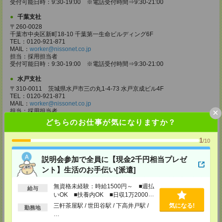
受付可能日時：9:30-19:00 ※電話受付時間⇒9:30-21:00
千葉支社
〒260-0028
千葉市中央区新町18-10 千葉第一生命ビルディング6F
TEL：0120-921-871
MAIL：
worker@nissonet.co.jp
担当：採用担当者
受付可能日時：9:30-19:00 ※電話受付時間⇒9:30-21:00
水戸支社
〒310-0011 茨城県水戸市三の丸1-4-73 水戸京成ビル4F
TEL：0120-921-871
MAIL：
worker@nissonet.co.jp
×
担当：採用担当者
受付可能日時：9:30-19:00 ※電話受付時間⇒9:30-21:00
どちらのお仕事が気になりますか？
宇都宮支社
1
/10
〒320-0811 栃木県宇都宮市大通り1-2-11 フコク生命ビル4F
TEL：0120-921-871
MAIL：
worker@nissonet.co.jp
説明会参加で全員に【現金2千円相当プレゼ
担当：採用担当者
ント】生活のお手伝い[派遣]
受付可能日時：9:30-19:00 ※電話受付時間⇒9:30-21:00
無資格未経験：時給1500円～ ■週払
高崎支社
給与
いOK ■扶養内OK ■日収1万2000円
埼玉県さいたま市大宮区仲町2-23-2 大宮仲町センタービル3F（さいたま
以上
支社内）
三軒茶屋駅 / 世田谷駅 / 下高井戸駅 /
気になる!
勤務地
TEL：0120-921-871
…
MAIL：
worker@nissonet.co.jp