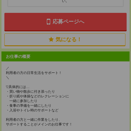
い。
応募ページへ
気になる！
お仕事の概要
／
利用者の方の日常生活をサポート！
＼
▽具体的には…
・買い物や散歩に付き添ったり
・折り紙や体操などのレクレーションに
一緒に参加したり
・食事の準備を一緒にしたり
・入浴やトイレ時のサポートなど
利用者の方と一緒に作業をしたり、
サポートすることがメインのお仕事です！