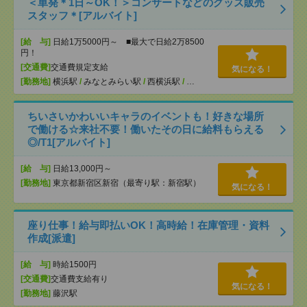
＜単発＊1日～OK！＞コンサートなどのグッズ販売
スタッフ＊[アルバイト]
[給 与]
日給1万5000円～ ■最大で日給2万8500
円！
[交通費]
交通費規定支給
気になる！
[勤務地]
横浜駅
/
みなとみらい駅
/
西横浜駅
/
…
ちいさいかわいいキャラのイベントも！好きな場所
で働ける☆来社不要！働いたその日に給料もらえる
◎/T1[アルバイト]
[給 与]
日給13,000円～
[勤務地]
東京都新宿区新宿（最寄り駅：新宿駅）
気になる！
座り仕事！給与即払いOK！高時給！在庫管理・資料
作成[派遣]
[給 与]
時給1500円
[交通費]
交通費支給有り
気になる！
[勤務地]
藤沢駅