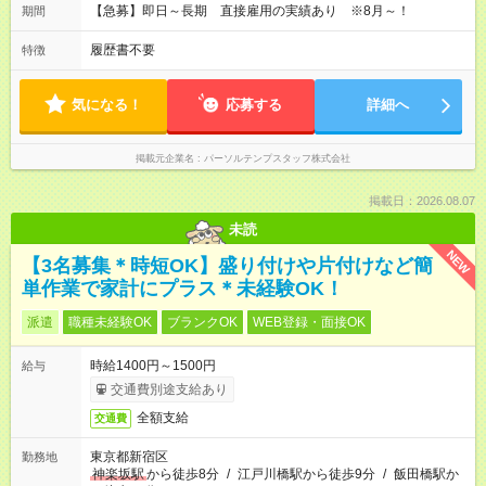
【急募】即日～長期 直接雇用の実績あり ※8月～！
期間
履歴書不要
特徴
気になる！
応募する
詳細へ
掲載元企業名
パーソルテンプスタッフ株式会社
掲載日：2026.08.07
未読
NEW
【3名募集＊時短OK】盛り付けや片付けなど簡
単作業で家計にプラス＊未経験OK！
派遣
職種未経験OK
ブランクOK
WEB登録・面接OK
時給1400円～1500円
給与
交通費別途支給あり
全額支給
交通費
東京都新宿区
勤務地
神楽坂駅
から徒歩8分
/
江戸川橋駅から徒歩9分
/
飯田橋駅か