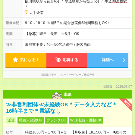
飯田橋駅から徒歩6分
/
水道橋駅から徒歩5分
/
牛込
神楽坂駅
/
…
大手企業
9:10～18:10 ※週5日の場合は実働6時間勤務もOK！
勤務時間
【急募】即日～長期 ※8月～OK！
期間
履歴書不要
/
40～50代活躍中
/
服装自由
特徴
気になる！
応募する
詳細へ
掲載元企業名
マンパワーグループ株式会社
掲載日：2026.08.07
未読
NEW
≫非営利団体≪未経験OK＊データ入力など＊
16時半まで＊電話なし
派遣
職種未経験OK
ブランクOK
WEB登録・面接OK
時給1650円～1700円＋交 【月収例】181,500円～ ■給与の
給与