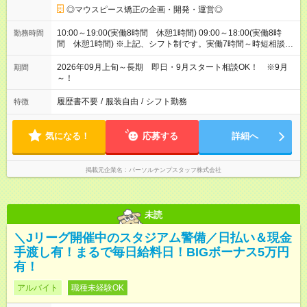
◎マウスピース矯正の企画・開発・運営◎
10:00～19:00(実働8時間 休憩1時間) 09:00～18:00(実働8時
勤務時間
間 休憩1時間) ※上記、シフト制です。実働7時間～時短相談で
きます（9:00～17:00等）
2026年09月上旬～長期 即日・9月スタート相談OK！ ※9月
期間
～！
履歴書不要
/
服装自由
/
シフト勤務
特徴
気になる！
応募する
詳細へ
掲載元企業名
パーソルテンプスタッフ株式会社
未読
＼Jリーグ開催中のスタジアム警備／日払い＆現金
手渡し有！まるで毎日給料日！BIGボーナス5万円
有！
アルバイト
職種未経験OK