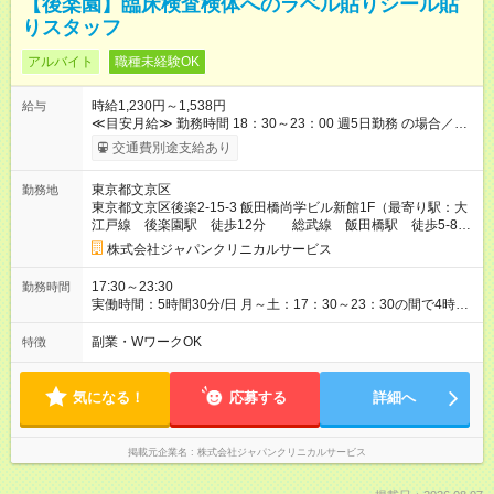
【後楽園】臨床検査検体へのラベル貼りシール貼
りスタッフ
アルバイト
職種未経験OK
時給1,230円～1,538円
給与
≪目安月給≫ 勤務時間 18：30～23：00 週5⽇勤務 の場合／社
会保険加入 月収：１１６，８６０円 18：30～22：00(時給
交通費別途支給あり
1,230円×3.5h)＝4,305円 22：00～23：00(時給1,538円×1h)＝
1,538円 (4,305円＋1,538円)×週5⽇×4週間 【試用期間】試用期
東京都文京区
勤務地
間あり 試用期間の長さ：2ヶ月 雇用形態、給与は本採用時と同
東京都文京区後楽2-15-3 飯田橋尚学ビル新館1F（最寄り駅：大
じです。
江戸線 後楽園駅 徒歩12分 総武線 飯田橋駅 徒歩5-8
分）
株式会社ジャパンクリニカルサービス
17:30～23:30
勤務時間
実働時間：5時間30分/日 月～土：17：30～23：30の間で4時間
以上勤務できる方 ※場合により残業あり ※土曜日勤務できる方
歓迎 ※1日4時間～ 月～土で週4日以上勤務できる方 ※勤務期
副業・WワークOK
特徴
間・勤務時間・勤務日数について悩まれた際は是非ご相談くだ
さい。 ※残業代1分単位支給
気になる！
応募する
詳細へ
掲載元企業名
株式会社ジャパンクリニカルサービス