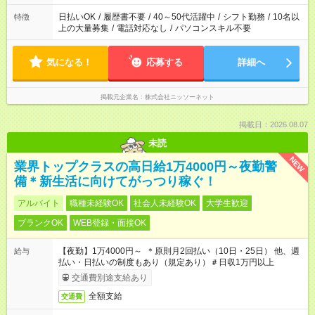
日払いOK
/
履歴書不要
/
40～50代活躍中
/
シフト勤務
/
10名以
特徴
上の大量募集
/
電話対応なし
/
パソコンスキル不要
気になる！
応募する
詳細へ
掲載元企業名
株式会社ニッソーネット
掲載日：2026.08.07
未読
NEW
業界トップクラスの高日給1万4000円～夜勤警
備＊新生活に向けてがっつり稼ぐ！
アルバイト
職種未経験OK
社会人未経験OK
大学生歓迎
ブランクOK
WEB登録・面接OK
【夜勤】1万4000円～ ＊原則月2回払い（10日・25日） 他、週
給与
払い・日払いの制度もあり（規定あり）＃日収1万円以上
交通費別途支給あり
全額支給
交通費