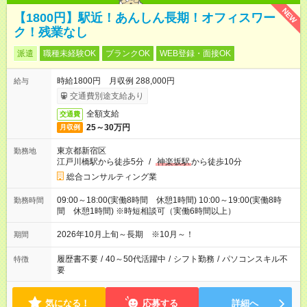
NEW
【1800円】駅近！あんしん長期！オフィスワー
ク！残業なし
派遣
職種未経験OK
ブランクOK
WEB登録・面接OK
時給1800円 月収例 288,000円
給与
交通費別途支給あり
全額支給
交通費
25～30万円
月収例
東京都新宿区
勤務地
江戸川橋駅から徒歩5分
/
神楽坂駅
から徒歩10分
総合コンサルティング業
09:00～18:00(実働8時間 休憩1時間) 10:00～19:00(実働8時
勤務時間
間 休憩1時間) ※時短相談可（実働6時間以上）
2026年10月上旬～長期 ※10月～！
期間
履歴書不要
/
40～50代活躍中
/
シフト勤務
/
パソコンスキル不
特徴
要
気になる！
応募する
詳細へ