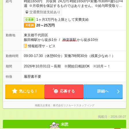
時給1650円 月収例 24万円 時給1650円×実働7h30m×週5日×4
給与
週 ※月収例を保証するものではありません。※給与即受取りサ
ービス利用可（利用条件有）
交通費別途支給あり
1ヶ月3万円を上限として実費支給
交通費
20～25万円
月収例
東京都千代田区
勤務地
飯田橋駅から徒歩1分
/
神楽坂駅
から徒歩10分
情報処理サ－ビス
09:00-17:30（休憩60分）実働7時間30分（残業少なめ！）
勤務時間
2026年10月01日～長期 ※開始日相談OK ※10月～！
期間
履歴書不要
特徴
気になる！
応募する
詳細へ
掲載元企業名
株式会社リクルートスタッフィング
掲載日：2026.08.07
未読