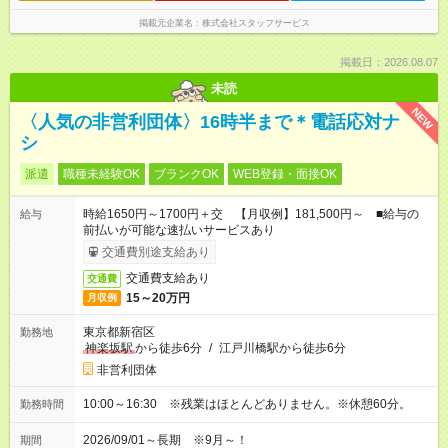
掲載元企業名
株式会社スタッフサービス
掲載日：2026.08.07
未読
NEW
〈人気の非営利団体〉16時半まで＊電話応対ナ
シ
派遣
職種未経験OK
ブランクOK
WEB登録・面接OK
時給1650円～1700円＋交 【月収例】181,500円～ ■給与の
給与
前払いが可能な速払いサービスあり
交通費別途支給あり
交通費支給あり
交通費
15～20万円
月収例
東京都新宿区
勤務地
神楽坂駅
から徒歩6分
/
江戸川橋駅から徒歩6分
非営利団体
10:00～16:30 ※残業はほとんどありません。※休憩60分。
勤務時間
2026/09/01～長期 ※9月～！
期間