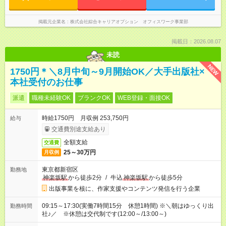
掲載元企業名
株式会社綜合キャリアオプション オフィスワーク事業部
掲載日：2026.08.07
未読
NEW
1750円＊＼8月中旬～9月開始OK／大手出版社×
本社受付のお仕事
派遣
職種未経験OK
ブランクOK
WEB登録・面接OK
時給1750円 月収例 253,750円
給与
交通費別途支給あり
全額支給
交通費
25～30万円
月収例
東京都新宿区
勤務地
神楽坂駅
から徒歩2分
/
牛込
神楽坂駅
から徒歩5分
出版事業を核に、作家支援やコンテンツ発信を行う企業
09:15～17:30(実働7時間15分 休憩1時間) ※＼朝はゆっくり出
勤務時間
社♪／ ※休憩は交代制です(12:00～/13:00～)