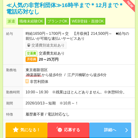
NEW
≪人気の非営利団体≫16時半まで＊12月まで＊
電話応対なし
派遣
職種未経験OK
ブランクOK
WEB登録・面接OK
時給1650円～1700円＋交 【月収例】214,500円～ ■給与の
給与
前払いが可能な速払いサービスあり
交通費別途支給あり
交通費支給あり
交通費
20～25万円
月収例
東京都新宿区
勤務地
神楽坂駅
から徒歩6分
/
江戸川橋駅から徒歩6分
非営利団体
10:00～16:30 ※残業はほとんどありません。※休憩60分。
勤務時間
2026/10/13～短期 ※10月～！
期間
履歴書不要
/
電話対応なし
特徴
気になる！
応募する
詳細へ