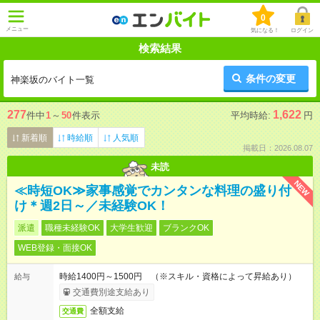
0
メニュー
気になる！
ログイン
検索結果
条件の変更
神楽坂のバイト一覧
277
1,622
件中
1
～
50
件表示
平均時給:
円
新着順
時給順
人気順
掲載日：2026.08.07
未読
NEW
≪時短OK≫家事感覚でカンタンな料理の盛り付
け＊週2日～／未経験OK！
派遣
職種未経験OK
大学生歓迎
ブランクOK
WEB登録・面接OK
時給1400円～1500円 （※スキル・資格によって昇給あり）
給与
交通費別途支給あり
全額支給
交通費