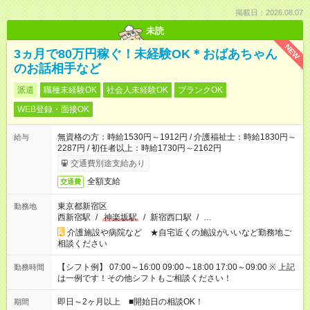
掲載日：2026.08.07
未読
NEW
3ヵ月で80万円稼ぐ！未経験OK＊おばあちゃん
のお話相手など
派遣
職種未経験OK
社会人未経験OK
ブランクOK
WEB登録・面接OK
無資格の方：時給1530円～1912円 / 介護福祉士：時給1830円～
給与
2287円 / 初任者以上：時給1730円～2162円
交通費別途支給あり
全額支給
交通費
東京都新宿区
勤務地
西新宿駅
/
神楽坂駅
/
新宿西口駅
/
…
介護施設や病院など ★自宅近くの施設がいいなど勤務地ご
相談ください
【シフト例】 07:00～16:00 09:00～18:00 17:00～09:00 ※ 上記
勤務時間
は一例です！その他シフトもご相談ください！
即日～2ヶ月以上 ■開始日の相談OK！
期間