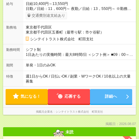
日給10,400円～13,550円
給与
日勤／日給：11，600円～ 夜勤／日給：13，550円～ ※勤務数
が週2日以下の場合 日勤／日給：10，400円 夜勤／日給：12，
交通費別途支給あり
350円 ■交通費別途全額支給 ※規定あり ■支払方法：日払い └日
給のうち7，000円を現金先払い ※稼働分 ※週払い・月払いOK
東京都千代田区
勤務地
⇒希望をお聞かせください♪ ■各種資格手当あり ■残業手当あり ■
東京都千代田区五番町（最寄り駅：市ケ谷駅）
日給保障あり └早く終わっても”全額”支給！ ・－・－・ ≪ 法定
研修 ≫ 研修時の給与： 日給10，000円×3日間（24時間） ＝研
シンテイトラスト株式会社 町田支社
修費として合計30，000円支給 ＋交通費全額支給 ※規定あり
【試用期間】試用期間なし
シフト制
勤務時間
1日あたりの実働時間：最大8時間/日 ＜シフト例＞ ■09：00～
18：00 ■20：00～翌5：00 など！ 上記時間内で、 実働8時
間・休憩1時間／日
単発・1日のみOK
期間
週1日からOK / 日払いOK / 副業・WワークOK / 10名以上の大量
特徴
募集
気になる！
応募する
詳細へ
掲載元企業名
シンテイトラスト株式会社 町田支社
掲載日：2026.08.07
未読