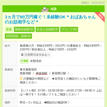
掲載日：2026.08.07
未読
NEW
3ヵ月で80万円稼ぐ！未経験OK＊おばあちゃん
のお話相手など＊
派遣
職種未経験OK
社会人未経験OK
ブランクOK
WEB登録・面接OK
無資格の方：時給1530円～1912円 / 介護福祉士：時給1830円～
給与
2287円 / 初任者以上：時給1730円～2162円
交通費別途支給あり
全額支給
交通費
東京都新宿区
勤務地
西新宿駅
/
神楽坂駅
/
新宿西口駅
/
…
介護施設や病院など ★自宅近くの施設がいいなど勤務地ご
相談ください
【シフト例】 07:00～16:00 09:00～18:00 17:00～09:00 ※ 上記
勤務時間
は一例です！その他シフトもご相談ください！
即日～2ヶ月以上 ■開始日の相談OK！
期間