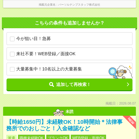
掲載元企業名
パーソルテンプスタッフ株式会社
こちらの条件も追加しませんか？
今が狙い目！急募
来社不要！WEB登録／面接OK
大量募集中！10名以上の大量募集
追加して再検索！
掲載日：2026.08.07
未読
NEW
【時給1650円】未経験OK！10時開始＊法律事
務所でのおしごと！入金確認など
派遣
職種未経験OK
ブランクOK
WEB登録・面接OK