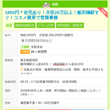
未読
NEW
1850円＊在宅あり！月収26万以上！飯田橋駅す
ぐ！コスメ業界で営業事務
派遣
職種未経験OK
ブランクOK
WEB登録・面接OK
時給1850円 月収例 268,250円+残業代
給与
交通費別途支給あり
全額支給
交通費
25～30万円
月収例
東京都新宿区
勤務地
飯田橋駅から徒歩6分
/
神楽坂駅
から徒歩10分
化粧品や美容・健康関連商品の企画、開発、販売を手掛ける
メーカー
09:15～17:30(実働7時間15分 休憩1時間)
勤務時間
2026年09月上旬～長期 即日開始／開始日ご相談ください！
期間
※9月～！
履歴書不要
/
40～50代活躍中
特徴