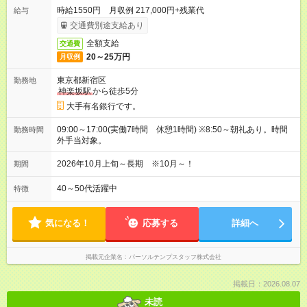
時給1550円 月収例 217,000円+残業代
給与
交通費別途支給あり
全額支給
交通費
20～25万円
月収例
東京都新宿区
勤務地
神楽坂駅
から徒歩5分
大手有名銀行です。
09:00～17:00(実働7時間 休憩1時間) ※8:50～朝礼あり。時間
勤務時間
外手当対象。
2026年10月上旬～長期 ※10月～！
期間
40～50代活躍中
特徴
気になる！
応募する
詳細へ
掲載元企業名
パーソルテンプスタッフ株式会社
掲載日：2026.08.07
未読