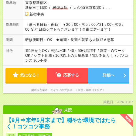
東京都新宿区
勤務地
新宿三丁目駅
/
神楽坂駅
/
大久保(東京都)駅
/
…
新宿中央
（選べる日勤・夜勤） ▼20：00～翌5：00／21：00～翌6：
勤務時間
00 など 日勤シフトもございます！自由に選べます！
研修後即日～OK ★短期・長期の就業も大歓迎＃急募
期間
週1日からOK
/
日払いOK
/
40～50代活躍中
/
副業・Wワーク
特徴
OK
/
シフト勤務
/
10名以上の大量募集
/
電話対応なし
/
パソコ
ンスキル不要
気になる！
応募する
詳細へ
掲載元企業名
テイケイ株式会社 【東京・神奈川エリア】
掲載日：2026.08.07
未読
NEW
【9月⇒来年5月末まで】穏やか環境ではたら
く！コツコツ事務