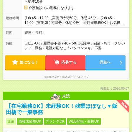
ら徒歩10分
介護施設での勤務になります
(1)8:45～17:20（実働:7時間50分、休憩:45分） (2)8:45～
勤務時間
12:00（実働:3時間15分、休憩:0分） ※時短勤務OK！お気軽にご
相談ください。
即日～長期！
期間
日払いOK
/
履歴書不要
/
40～50代活躍中
/
副業・WワークOK
/
特徴
シフト勤務
/
電話対応なし
/
パソコンスキル不要
気になる！
応募する
詳細へ
掲載元企業名
株式会社フィルアップ
掲載日：2026.08.07
未読
NEW
【在宅勤務OK】未経験OK！残業ほぼなし▼飯
田橋で一般事務
派遣
職種未経験OK
ブランクOK
WEB登録・面接OK