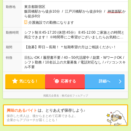
東京都新宿区
勤務地
飯田橋駅から徒歩10分
/
江戸川橋駅から徒歩9分
/
神楽坂駅
か
ら徒歩8分
介護施設での勤務になります
シフト制 8:45-17:20 (休憩:45分） 8:45-12:00 ご家族との時間と
勤務時間
両立できます！ ※時間帯にご希望がございましたらお気軽にご
相談ください。
【急募】即日～長期！ ＊短期希望の方はご相談ください！
期間
日払いOK
/
履歴書不要
/
40～50代活躍中
/
副業・WワークOK
/
特徴
シフト勤務
/
10名以上の大量募集
/
電話対応なし
/
パソコンスキ
ル不要
気になる！
応募する
詳細へ
掲載元企業名
株式会社フィルアップ
興味のあるバイト
は、とりあえず保存しよう♪
保存した求人は、後からまとめて応募できるよ。
企業からアプローチが届くことも！