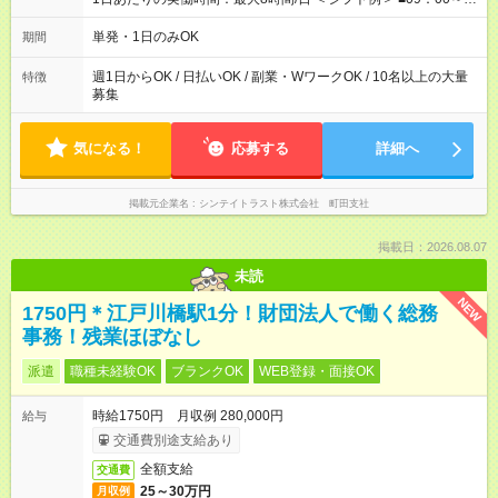
18：00 ■20：00～翌5：00 など！ 上記時間内で、 実働8時
間・休憩1時間／日
単発・1日のみOK
期間
週1日からOK / 日払いOK / 副業・WワークOK / 10名以上の大量
特徴
募集
気になる！
応募する
詳細へ
掲載元企業名
シンテイトラスト株式会社 町田支社
掲載日：2026.08.07
未読
NEW
1750円＊江戸川橋駅1分！財団法人で働く総務
事務！残業ほぼなし
派遣
職種未経験OK
ブランクOK
WEB登録・面接OK
時給1750円 月収例 280,000円
給与
交通費別途支給あり
全額支給
交通費
25～30万円
月収例