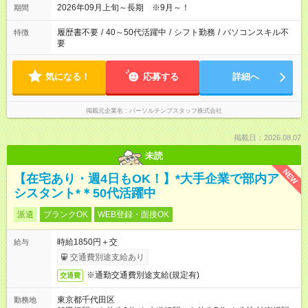
2026年09月上旬～長期 ※9月～！
期間
履歴書不要
/
40～50代活躍中
/
シフト勤務
/
パソコンスキル不
特徴
要
気になる！
応募する
詳細へ
掲載元企業名
パーソルテンプスタッフ株式会社
掲載日：2026.08.07
未読
NEW
【在宅あり・週4日もOK！】*大手企業で部内ア
シスタント*＊50代活躍中
派遣
ブランクOK
WEB登録・面接OK
時給1850円＋交
給与
交通費別途支給あり
※通勤交通費別途支給(規定有)
交通費
東京都千代田区
勤務地