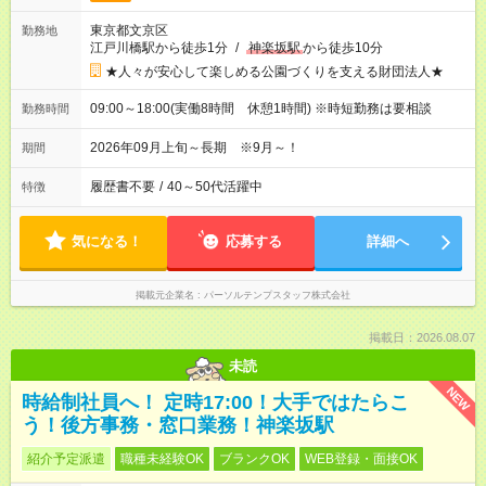
東京都文京区
勤務地
江戸川橋駅から徒歩1分
/
神楽坂駅
から徒歩10分
★人々が安心して楽しめる公園づくりを支える財団法人★
09:00～18:00(実働8時間 休憩1時間) ※時短勤務は要相談
勤務時間
2026年09月上旬～長期 ※9月～！
期間
履歴書不要
/
40～50代活躍中
特徴
気になる！
応募する
詳細へ
掲載元企業名
パーソルテンプスタッフ株式会社
掲載日：2026.08.07
未読
NEW
時給制社員へ！ 定時17:00！大手ではたらこ
う！後方事務・窓口業務！神楽坂駅
紹介予定派遣
職種未経験OK
ブランクOK
WEB登録・面接OK