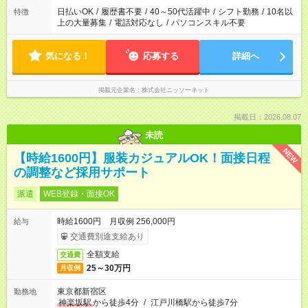
日払いOK
/
履歴書不要
/
40～50代活躍中
/
シフト勤務
/
10名以
特徴
上の大量募集
/
電話対応なし
/
パソコンスキル不要
気になる！
応募する
詳細へ
掲載元企業名
株式会社ニッソーネット
掲載日：2026.08.07
未読
NEW
【時給1600円】服装カジュアルOK！面接日程
の調整など採用サポート
派遣
WEB登録・面接OK
時給1600円 月収例 256,000円
給与
交通費別途支給あり
全額支給
交通費
25～30万円
月収例
東京都新宿区
勤務地
神楽坂駅
から徒歩4分
/
江戸川橋駅から徒歩7分