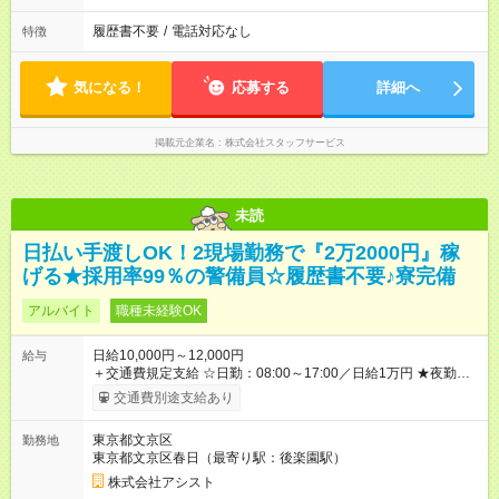
履歴書不要
/
電話対応なし
特徴
気になる！
応募する
詳細へ
掲載元企業名
株式会社スタッフサービス
未読
日払い手渡しOK！2現場勤務で『2万2000円』稼
げる★採用率99％の警備員☆履歴書不要♪寮完備
アルバイト
職種未経験OK
日給10,000円～12,000円
給与
＋交通費規定支給 ☆日勤：08:00～17:00／日給1万円 ★夜勤：
20:00～05:00／日給1万2000円 -:+:-:+:-:+:-:+:-:+:- 日勤＋夜勤で 1
交通費別途支給あり
日『2万2000円』も稼げる！ -:+:-:+:-:+:-:+:-:+:- ■選べる支払い方
法 ┗日払い・週払い・月払いOK！ さらに手渡し・振込まで選
東京都文京区
勤務地
べる！ 日払いは、当日に『現金全額』手渡しです♪ ■残業手当
東京都文京区春日（最寄り駅：後楽園駅）
別途支給 ■日給全額保障あり ┗予定時間より早く終わっても日給
は満額支給！ ■資格手当あり ┗施設警備2級など 【試用期間】
株式会社アシスト
試用期間なし