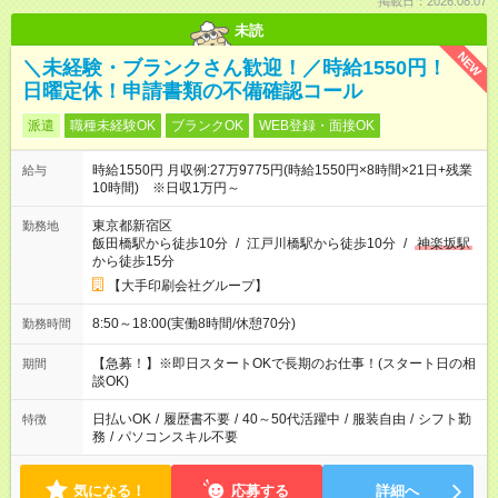
掲載日：2026.08.07
未読
NEW
＼未経験・ブランクさん歓迎！／時給1550円！
日曜定休！申請書類の不備確認コール
派遣
職種未経験OK
ブランクOK
WEB登録・面接OK
時給1550円 月収例:27万9775円(時給1550円×8時間×21日+残業
給与
10時間) ※日収1万円～
東京都新宿区
勤務地
飯田橋駅から徒歩10分
/
江戸川橋駅から徒歩10分
/
神楽坂駅
から徒歩15分
【大手印刷会社グループ】
8:50～18:00(実働8時間/休憩70分)
勤務時間
【急募！】※即日スタートOKで長期のお仕事！(スタート日の相
期間
談OK)
日払いOK
/
履歴書不要
/
40～50代活躍中
/
服装自由
/
シフト勤
特徴
務
/
パソコンスキル不要
気になる！
応募する
詳細へ