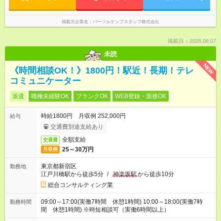
掲載元企業名
パーソルテンプスタッフ株式会社
掲載日：2026.08.07
未読
NEW
《時間相談OK！》1800円！駅近！長期！テレ
コミュニケーター
派遣
職種未経験OK
ブランクOK
WEB登録・面接OK
時給1800円 月収例 252,000円
給与
交通費別途支給あり
全額支給
交通費
25～30万円
月収例
東京都新宿区
勤務地
江戸川橋駅から徒歩5分
/
神楽坂駅
から徒歩10分
総合コンサルティング業
09:00～17:00(実働7時間 休憩1時間) 10:00～18:00(実働7時
勤務時間
間 休憩1時間) ※時短相談可（実働6時間以上）