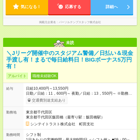
気になる！
応募する
詳細へ
掲載元企業名
パーソルテンプスタッフ株式会社
未読
＼Jリーグ開催中のスタジアム警備／日払い＆現金
手渡し有！まるで毎日給料日！BIGボーナス5万円
有！
アルバイト
職種未経験OK
日給10,400円～13,550円
給与
日勤／日給：11，600円～ 夜勤／日給：13，550円～ ※勤務数
が週2日以下の場合 日勤／日給：10，400円 夜勤／日給：12，
交通費別途支給あり
350円 ■交通費別途全額支給 ※規定あり ■支払方法：日払い └日
給のうち7，000円を現金先払い ※稼働分 ※週払い・月払いOK
東京都千代田区
勤務地
⇒希望をお聞かせください♪ ■各種資格手当あり ■残業手当あり ■
東京都千代田区飯田橋（最寄り駅：飯田橋駅）
日給保障あり └早く終わっても”全額”支給！ ・－・－・ ≪ 法定
研修 ≫ 研修時の給与： 日給10，000円×3日間（24時間） ＝研
シンテイトラスト株式会社 町田支社
修費として合計30，000円支給 ＋交通費全額支給 ※規定あり
【試用期間】試用期間なし
シフト制
勤務時間
1日あたりの実働時間：最大8時間/日 ＜シフト例＞ ■09：00～