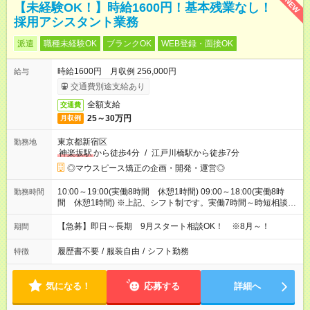
NEW
【未経験OK！】時給1600円！基本残業なし！
採用アシスタント業務
派遣
職種未経験OK
ブランクOK
WEB登録・面接OK
時給1600円 月収例 256,000円
給与
交通費別途支給あり
全額支給
交通費
25～30万円
月収例
東京都新宿区
勤務地
神楽坂駅
から徒歩4分
/
江戸川橋駅から徒歩7分
◎マウスピース矯正の企画・開発・運営◎
10:00～19:00(実働8時間 休憩1時間) 09:00～18:00(実働8時
勤務時間
間 休憩1時間) ※上記、シフト制です。実働7時間～時短相談で
きます（9:00～17:00等）
【急募】即日～長期 9月スタート相談OK！ ※8月～！
期間
履歴書不要
/
服装自由
/
シフト勤務
特徴
気になる！
応募する
詳細へ