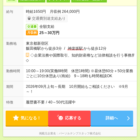
時給1650円 月収例 264,000円
給与
交通費別途支給あり
全額支給
交通費
25～30万円
月収例
東京都新宿区
勤務地
飯田橋駅から徒歩3分
/
神楽坂駅
から徒歩12分
◇企業法務や国際取引、知的財産権など法律相談を行う事務所
◇
10:00～19:00(実働8時間 休憩1時間) ※昼休憩60分＋50分業務
勤務時間
ごとに10分休憩あり(有給) 9～18時も時間相談OK
2026年09月上旬～長期 10月開始もご相談ください ※9月
期間
～！
履歴書不要
/
40～50代活躍中
特徴
気になる！
応募する
詳細へ
掲載元企業名
パーソルテンプスタッフ株式会社