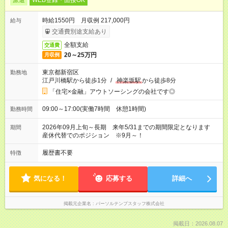
派遣
WEB登録・面接OK
時給1550円 月収例 217,000円
給与
交通費別途支給あり
全額支給
交通費
20～25万円
月収例
東京都新宿区
勤務地
江戸川橋駅から徒歩1分
/
神楽坂駅
から徒歩8分
「住宅×金融」アウトソーシングの会社です◎
09:00～17:00(実働7時間 休憩1時間)
勤務時間
2026年09月上旬～長期 来年5/31までの期間限定となります
期間
産休代替でのポジション ※9月～！
履歴書不要
特徴
気になる！
応募する
詳細へ
掲載元企業名
パーソルテンプスタッフ株式会社
掲載日：2026.08.07