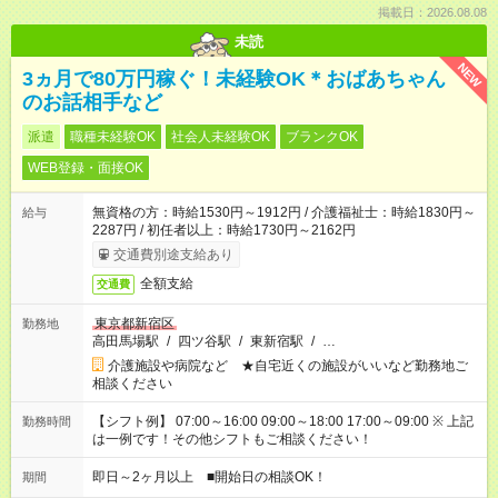
掲載日：2026.08.08
未読
NEW
3ヵ月で80万円稼ぐ！未経験OK＊おばあちゃん
のお話相手など
派遣
職種未経験OK
社会人未経験OK
ブランクOK
WEB登録・面接OK
無資格の方：時給1530円～1912円 / 介護福祉士：時給1830円～
給与
2287円 / 初任者以上：時給1730円～2162円
交通費別途支給あり
全額支給
交通費
東京都新宿区
勤務地
高田馬場駅
/
四ツ谷駅
/
東新宿駅
/
…
介護施設や病院など ★自宅近くの施設がいいなど勤務地ご
相談ください
【シフト例】 07:00～16:00 09:00～18:00 17:00～09:00 ※ 上記
勤務時間
は一例です！その他シフトもご相談ください！
即日～2ヶ月以上 ■開始日の相談OK！
期間