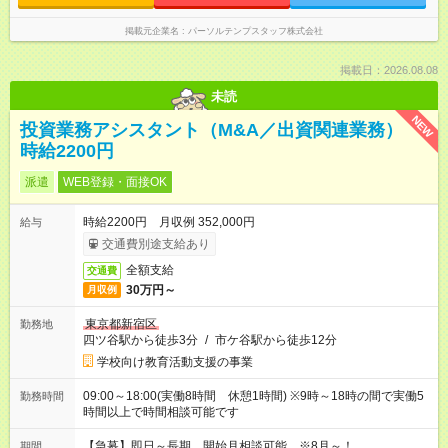
掲載元企業名
パーソルテンプスタッフ株式会社
掲載日：2026.08.08
未読
NEW
投資業務アシスタント（M&A／出資関連業務）
時給2200円
派遣
WEB登録・面接OK
時給2200円 月収例 352,000円
給与
交通費別途支給あり
全額支給
交通費
30万円～
月収例
東京都新宿区
勤務地
四ツ谷駅から徒歩3分
/
市ケ谷駅から徒歩12分
学校向け教育活動支援の事業
09:00～18:00(実働8時間 休憩1時間) ※9時～18時の間で実働5
勤務時間
時間以上で時間相談可能です
【急募】即日～長期 開始月相談可能 ※8月～！
期間