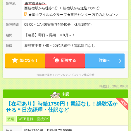
東京都新宿区
勤務地
西新宿駅から徒歩5分
/
新宿駅から送迎バス8分
★富士フイルムグループ★事務センター内でのおシゴト♪
09:00～17:40(実働7時間40分 休憩1時間)
勤務時間
【急募】即日～長期 ※8月～！
期間
履歴書不要
/
40～50代活躍中
/
電話対応なし
特徴
気になる！
応募する
詳細へ
掲載元企業名
パーソルテンプスタッフ株式会社
掲載日：2026.08.08
未読
NEW
【在宅あり】時給1750円！電話なし！経験活か
せる＊日次経理・仕訳など
派遣
WEB登録・面接OK
時給1750円 月収例 73,500円
給与