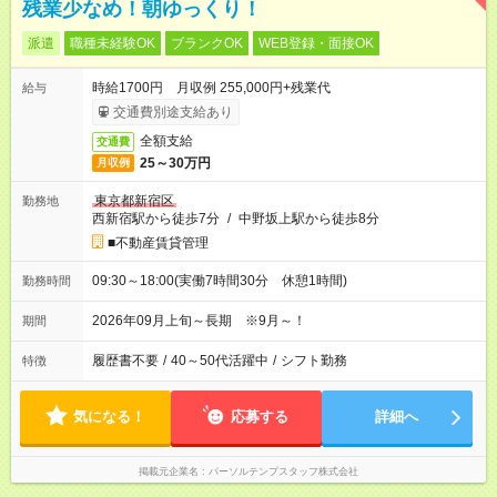
残業少なめ！朝ゆっくり！
派遣
職種未経験OK
ブランクOK
WEB登録・面接OK
時給1700円 月収例 255,000円+残業代
給与
交通費別途支給あり
全額支給
交通費
25～30万円
月収例
東京都新宿区
勤務地
西新宿駅から徒歩7分
/
中野坂上駅から徒歩8分
■不動産賃貸管理
09:30～18:00(実働7時間30分 休憩1時間)
勤務時間
2026年09月上旬～長期 ※9月～！
期間
履歴書不要
/
40～50代活躍中
/
シフト勤務
特徴
気になる！
応募する
詳細へ
掲載元企業名
パーソルテンプスタッフ株式会社