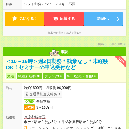
シフト勤務
/
パソコンスキル不要
特徴
気になる！
応募する
詳細へ
掲載元企業名
株式会社iDA
掲載日：2026.08.08
未読
NEW
＜10～16時＞週3日勤務＊残業なし＊未経験
OK！セミナーの申込受付など
派遣
職種未経験OK
ブランクOK
WEB登録・面接OK
時給1600円 月収例 96,000円
給与
交通費別途支給あり
全額支給
交通費
5～10万円
月収例
東京都新宿区
勤務地
市ケ谷駅から徒歩6分
/
牛込神楽坂駅から徒歩9分
ファッション・トレンドのマーケティング・分析・コンサル