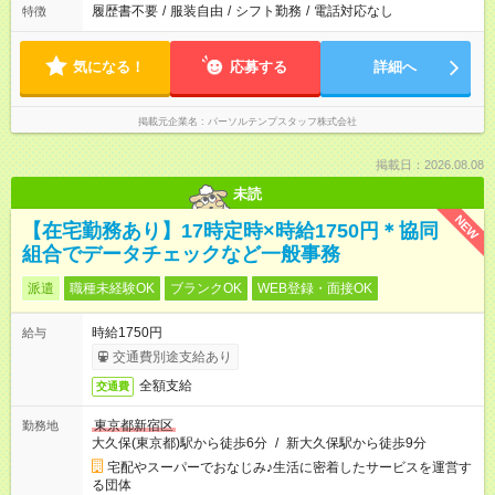
履歴書不要
/
服装自由
/
シフト勤務
/
電話対応なし
特徴
気になる！
応募する
詳細へ
掲載元企業名
パーソルテンプスタッフ株式会社
掲載日：2026.08.08
未読
NEW
【在宅勤務あり】17時定時×時給1750円＊協同
組合でデータチェックなど一般事務
派遣
職種未経験OK
ブランクOK
WEB登録・面接OK
時給1750円
給与
交通費別途支給あり
全額支給
交通費
東京都新宿区
勤務地
大久保(東京都)駅から徒歩6分
/
新大久保駅から徒歩9分
宅配やスーパーでおなじみ♪生活に密着したサービスを運営す
る団体