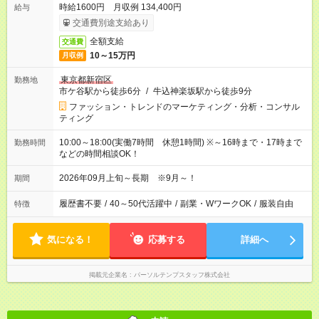
時給1600円 月収例 134,400円
給与
交通費別途支給あり
全額支給
交通費
10～15万円
月収例
東京都新宿区
勤務地
市ケ谷駅から徒歩6分
/
牛込神楽坂駅から徒歩9分
ファッション・トレンドのマーケティング・分析・コンサル
ティング
10:00～18:00(実働7時間 休憩1時間) ※～16時まで・17時まで
勤務時間
などの時間相談OK！
2026年09月上旬～長期 ※9月～！
期間
履歴書不要
/
40～50代活躍中
/
副業・WワークOK
/
服装自由
特徴
気になる！
応募する
詳細へ
掲載元企業名
パーソルテンプスタッフ株式会社