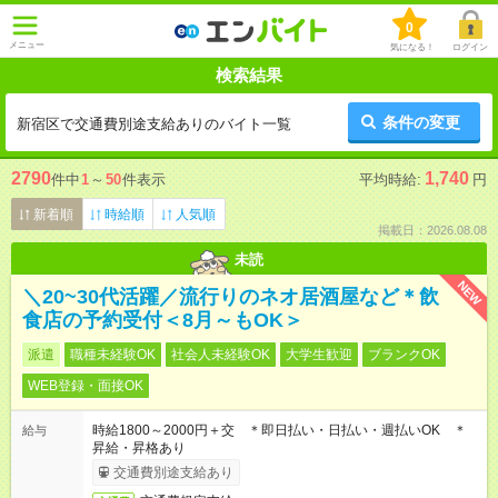
0
メニュー
気になる！
ログイン
検索結果
条件の変更
新宿区で交通費別途支給ありのバイト一覧
2790
1,740
件中
1
～
50
件表示
平均時給:
円
新着順
時給順
人気順
掲載日：2026.08.08
未読
NEW
＼20~30代活躍／流行りのネオ居酒屋など＊飲
食店の予約受付＜8月～もOK＞
派遣
職種未経験OK
社会人未経験OK
大学生歓迎
ブランクOK
WEB登録・面接OK
時給1800～2000円＋交 ＊即日払い・日払い・週払いOK ＊
給与
昇給・昇格あり
交通費別途支給あり