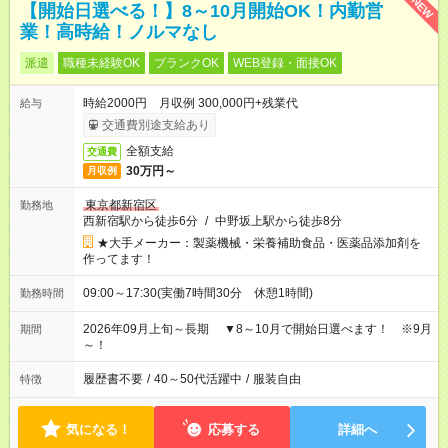
NEW
【開始日選べる！】8～10月開始OK！内勤営
業！高時給！ノルマなし
派遣
職種未経験OK
ブランクOK
WEB登録・面接OK
時給2000円 月収例 300,000円+残業代
給与
交通費別途支給あり
全額支給
交通費
30万円～
月収例
東京都新宿区
勤務地
西新宿駅から徒歩6分
/
中野坂上駅から徒歩8分
★大手メーカー：製薬機械・栄養補助食品・医薬品添加剤を
作ってます！
09:00～17:30(実働7時間30分 休憩1時間)
勤務時間
2026年09月上旬～長期 ▼8～10月で開始日選べます！ ※9月
期間
～！
履歴書不要
/
40～50代活躍中
/
服装自由
特徴
気になる！
応募する
詳細へ