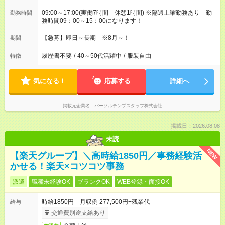
09:00～17:00(実働7時間 休憩1時間) ※隔週土曜勤務あり 勤
勤務時間
務時間09：00～15：00になります！
【急募】即日～長期 ※8月～！
期間
履歴書不要
/
40～50代活躍中
/
服装自由
特徴
気になる！
応募する
詳細へ
掲載元企業名
パーソルテンプスタッフ株式会社
掲載日：2026.08.08
未読
NEW
【楽天グループ】＼高時給1850円／事務経験活
かせる！楽天×コツコツ事務
派遣
職種未経験OK
ブランクOK
WEB登録・面接OK
時給1850円 月収例 277,500円+残業代
給与
交通費別途支給あり