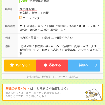
交通費規定支給
交通費
東京都新宿区
勤務地
新宿駅
/
新宿三丁目駅
コールセンター
▼1日7時間～ ≪シフト例≫ ＊09:00～15:00 ＊09:00～17:00 ＊
勤務時間
10:00～16:00 ＊11:00～20:00 など
＜急募＞即日～ お気軽にご相談ください
期間
日払いOK
/
履歴書不要
/
40～50代活躍中
/
副業・WワークOK
/
特徴
服装自由
/
シフト勤務
/
10名以上の大量募集
/
パソコンスキル不
要
気になる！
応募する
詳細へ
掲載元企業名
株式会社マックスサポート 池袋支店
興味のあるバイト
は、とりあえず保存しよう♪
保存した求人は、後からまとめて応募できるよ。
企業からアプローチが届くことも！