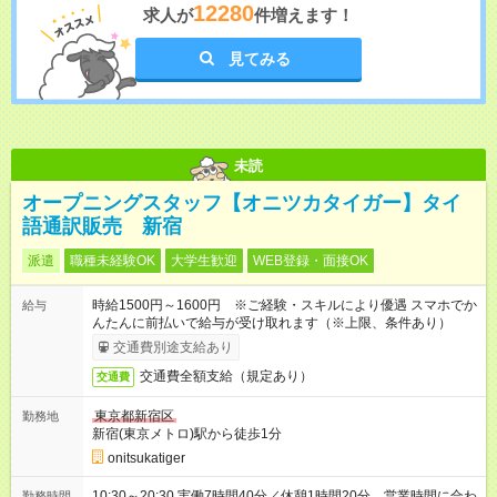
12280
求人が
件増えます！
見てみる
未読
オープニングスタッフ【オニツカタイガー】タイ
語通訳販売 新宿
派遣
職種未経験OK
大学生歓迎
WEB登録・面接OK
時給1500円～1600円 ※ご経験・スキルにより優遇 スマホでか
給与
んたんに前払いで給与が受け取れます（※上限、条件あり）
交通費別途支給あり
交通費全額支給（規定あり）
交通費
東京都新宿区
勤務地
新宿(東京メトロ)駅から徒歩1分
onitsukatiger
10:30～20:30 実働7時間40分／休憩1時間20分 営業時間に合わ
勤務時間