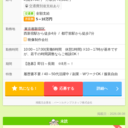
交通費別途支給あり
全額支給
交通費
5～10万円
月収例
東京都新宿区
勤務地
西新宿駅から徒歩4分
/
都庁前駅から徒歩7分
映像制作会社
10:00～17:00(実働6時間 休憩1時間) ※10～17時が基本です
勤務時間
が、若干の時間調整ならご相談OK！
【急募】即日～長期 ※8月～！
期間
履歴書不要
/
40～50代活躍中
/
副業・WワークOK
/
服装自由
特徴
気になる！
応募する
詳細へ
掲載元企業名
パーソルテンプスタッフ株式会社
掲載日：2026.08.08
未読