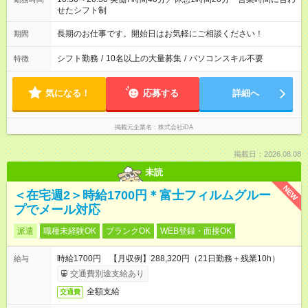
せたシフト制
長期のお仕事です。開始日はお気軽にご相談ください！
期間
シフト勤務
/
10名以上の大量募集
/
パソコンスキル不要
特徴
気になる！
応募する
詳細へ
掲載元企業名
株式会社iDA
掲載日：2026.08.08
未読
NEW
＜在宅週2＞時給1700円＊富士フィルムグルー
プでメール対応
派遣
職種未経験OK
ブランクOK
WEB登録・面接OK
時給1700円 【月収例】288,320円（21日勤務＋残業10h）
給与
交通費別途支給あり
全額支給
交通費