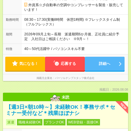
外資系☆彡自動車の空調やコンプレッサーを製造・販売して
います！
08:30～17:30(実働8時間 休憩1時間) ※フレックスタイム制
勤務時間
（フルフレックス）
2026年09月上旬～長期 派遣期間6か月後、正社員に紹介予
期間
定 入社日はご相談ください ※9月～！
40～50代活躍中
/
パソコンスキル不要
特徴
気になる！
応募する
詳細へ
掲載元企業名
パーソルテンプスタッフ株式会社
掲載日：2026.08.08
未読
NEW
【週3日×朝10時～】未経験OK！事務サポ＊セ
ミナー受付など＊残業ほぼナシ
派遣
職種未経験OK
ブランクOK
WEB登録・面接OK