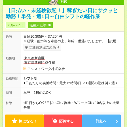
未読
【日払い・未経験歓迎！】稼ぎたい日にサクッと
勤務！単発・週1日～自由シフトの軽作業
アルバイト
職種未経験OK
日給10,305円～37,204円
給与
※経験・能力等を考慮の上、加給・優遇いたします。 【試用期
間】試用期間なし
交通費別途支給あり
東京都新宿区
勤務地
東京都新宿区
愛住町
アシストワーク株式会社
シフト制
勤務時間
1日あたりの実働時間：最大15時間/日 ＜1週間の勤務例＞週3回
勤務 勤務：月・水・金 休み：火・木・土・日 好きな時にお仕事
可能です！ ※1日あたりの最大実働時間は日勤、夜勤共に勤務し
単発・1日のみOK
期間
た場合になります。
週1日からOK / 日払いOK / 副業・WワークOK / 10名以上の大量
特徴
募集
気になる！
応募する
詳細へ