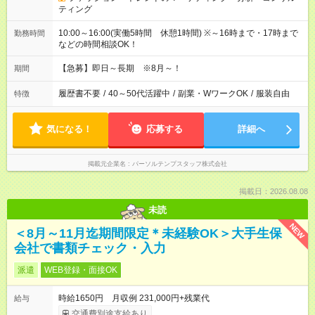
ティング
10:00～16:00(実働5時間 休憩1時間) ※～16時まで・17時まで
勤務時間
などの時間相談OK！
【急募】即日～長期 ※8月～！
期間
履歴書不要
/
40～50代活躍中
/
副業・WワークOK
/
服装自由
特徴
気になる！
応募する
詳細へ
掲載元企業名
パーソルテンプスタッフ株式会社
掲載日：2026.08.08
未読
NEW
＜8月～11月迄期間限定＊未経験OK＞大手生保
会社で書類チェック・入力
派遣
WEB登録・面接OK
時給1650円 月収例 231,000円+残業代
給与
交通費別途支給あり