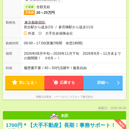
全額支給
交通費
20～25万円
月収例
東京都新宿区
勤務地
初台駅から徒歩2分
/
参宮橋駅から徒歩11分
外資 ◎ 大手生命保険会社
09:00～17:00(実働7時間 休憩1時間)
勤務時間
2026年08月中旬～2026年11月下旬 2026年8月～11月末まで
期間
の期間限！ ※8月～！
履歴書不要
/
40～50代活躍中
/
服装自由
特徴
気になる！
応募する
詳細へ
掲載元企業名
パーソルテンプスタッフ株式会社
掲載日：2026.08.08
未読
NEW
1700円＊【大手不動産】長期！事務サポート！