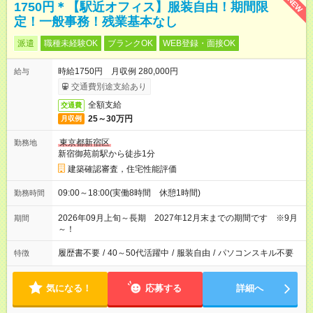
NEW
1750円＊【駅近オフィス】服装自由！期間限
定！一般事務！残業基本なし
派遣
職種未経験OK
ブランクOK
WEB登録・面接OK
時給1750円 月収例 280,000円
給与
交通費別途支給あり
全額支給
交通費
25～30万円
月収例
東京都新宿区
勤務地
新宿御苑前駅から徒歩1分
建築確認審査，住宅性能評価
09:00～18:00(実働8時間 休憩1時間)
勤務時間
2026年09月上旬～長期 2027年12月末までの期間です ※9月
期間
～！
履歴書不要
/
40～50代活躍中
/
服装自由
/
パソコンスキル不要
特徴
気になる！
応募する
詳細へ