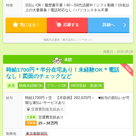
日払いOK
/
履歴書不要
/
40～50代活躍中
/
シフト勤務
/
10名以
特徴
上の大量募集
/
電話対応なし
/
パソコンスキル不要
気になる！
応募する
詳細へ
掲載元企業名
株式会社ニッソーネット
掲載日：2026.08.08
未読
NEW
時給1700円＊半分在宅あり！未経験OK＊電話
なし！図面のチェックなど
派遣
職種未経験OK
ブランクOK
WEB登録・面接OK
時給1700円＋交 【月収例】282,625円～ ■給与の前払いが可
給与
能な速払いサービスあり
交通費別途支給あり
交通費支給あり
交通費
25～30万円
月収例
東京都新宿区
勤務地