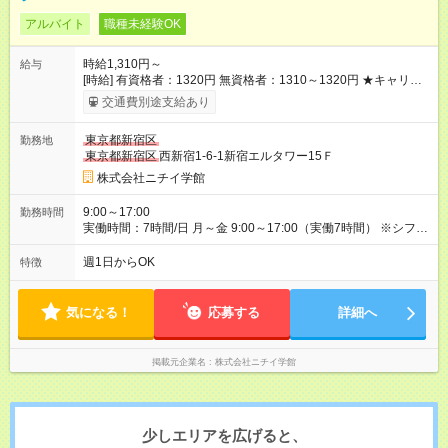
アルバイト
職種未経験OK
時給1,310円～
給与
[時給] 有資格者：1320円 無資格者：1310～1320円 ★キャリア
アップ制度あり 進級により給与がアップします！ 【試用期間】
交通費別途支給あり
試用期間あり 試用期間の長さ：3ヶ月 雇用形態、給与は本採用
時と同じです。
東京都新宿区
勤務地
東京都新宿区
西新宿1-6-1新宿エルタワー15Ｆ
株式会社ニチイ学館
9:00～17:00
勤務時間
実働時間：7時間/日 月～金 9:00～17:00（実働7時間） ※シフト
による月7日～10日勤務 ※レセプト点検の場合は土日祝の出勤も
あり
週1日からOK
特徴
気になる！
応募する
詳細へ
掲載元企業名
株式会社ニチイ学館
少しエリアを広げると、