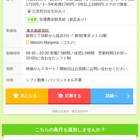
1710円／3～5年未満1790円／5年以上1880円 スマホで簡単申
請！給与前払いOK（条件有）
交通費別途支給あり
交通費全額支給（規定あり）
交通費
東京都新宿区
勤務地
新宿三丁目駅から徒歩2分
/
新宿(東京メトロ)駅
Maison Margiela（コスメ）
09:30～20:30 実働7.5時間／休憩1.5時間 営業時間(10:00～
勤務時間
20:00)に合わせたシフト制
研修からスタート！開始日はお気軽にお問い合わせください。
期間
シフト勤務
/
パソコンスキル不要
特徴
気になる！
応募する
詳細へ
掲載元企業名
株式会社iDA
こちらの条件も追加しませんか？