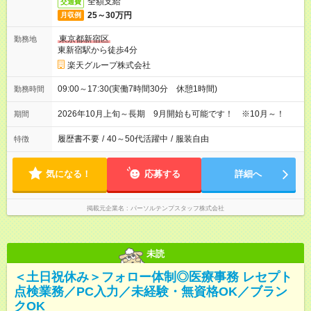
全額支給
交通費
25～30万円
月収例
東京都新宿区
勤務地
東新宿駅から徒歩4分
楽天グループ株式会社
09:00～17:30(実働7時間30分 休憩1時間)
勤務時間
2026年10月上旬～長期 9月開始も可能です！ ※10月～！
期間
履歴書不要
/
40～50代活躍中
/
服装自由
特徴
気になる！
応募する
詳細へ
掲載元企業名
パーソルテンプスタッフ株式会社
未読
＜土日祝休み＞フォロー体制◎医療事務 レセプト
点検業務／PC入力／未経験・無資格OK／ブラン
クOK