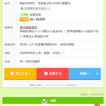
時給1656円 月収例 240,120円+残業代
給与
交通費別途支給あり
全額支給
交通費
20～25万円
月収例
東京都新宿区
勤務地
早稲田(東京メトロ)駅から徒歩5分
/
西早稲田駅から徒歩17分
学校法人早稲田大学
09:00～17:15(実働7時間15分 休憩1時間)
勤務時間
2026年09月上旬～長期 ※9月～！
期間
40～50代活躍中
特徴
気になる！
応募する
詳細へ
掲載元企業名
パーソルテンプスタッフ株式会社
掲載日：2026.08.08
未読