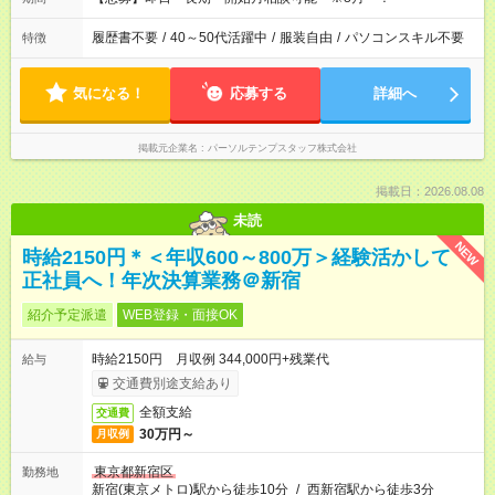
履歴書不要
/
40～50代活躍中
/
服装自由
/
パソコンスキル不要
特徴
気になる！
応募する
詳細へ
掲載元企業名
パーソルテンプスタッフ株式会社
掲載日：2026.08.08
未読
NEW
時給2150円＊＜年収600～800万＞経験活かして
正社員へ！年次決算業務＠新宿
紹介予定派遣
WEB登録・面接OK
時給2150円 月収例 344,000円+残業代
給与
交通費別途支給あり
全額支給
交通費
30万円～
月収例
東京都新宿区
勤務地
新宿(東京メトロ)駅から徒歩10分
/
西新宿駅から徒歩3分