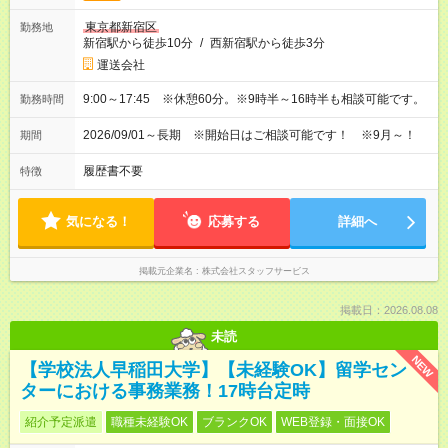
東京都新宿区
勤務地
新宿駅から徒歩10分
/
西新宿駅から徒歩3分
運送会社
9:00～17:45 ※休憩60分。※9時半～16時半も相談可能です。
勤務時間
2026/09/01～長期 ※開始日はご相談可能です！ ※9月～！
期間
履歴書不要
特徴
気になる！
応募する
詳細へ
掲載元企業名
株式会社スタッフサービス
掲載日：2026.08.08
未読
NEW
【学校法人早稲田大学】【未経験OK】留学セン
ターにおける事務業務！17時台定時
紹介予定派遣
職種未経験OK
ブランクOK
WEB登録・面接OK