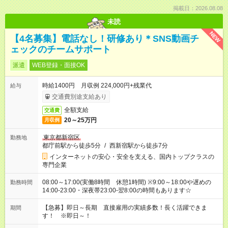
掲載日：2026.08.08
未読
NEW
【4名募集】電話なし！研修あり＊SNS動画チ
ェックのチームサポート
派遣
WEB登録・面接OK
時給1400円 月収例 224,000円+残業代
給与
交通費別途支給あり
全額支給
交通費
20～25万円
月収例
東京都新宿区
勤務地
都庁前駅から徒歩5分
/
西新宿駅から徒歩7分
インターネットの安心・安全を支える、国内トップクラスの
専門企業
08:00～17:00(実働8時間 休憩1時間) ※9:00～18:00や遅めの
勤務時間
14:00-23:00・深夜帯23:00-翌8:00の時間もあります☆
【急募】即日～長期 直接雇用の実績多数！長く活躍できま
期間
す！ ※即日～！