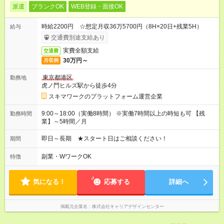
派遣
ブランクOK
WEB登録・面接OK
時給2200円 ☆想定月収36万5700円（8H×20日+残業5H）
給与
交通費別途支給あり
実費全額支給
交通費
30万円～
月収例
東京都港区
勤務地
虎ノ門ヒルズ駅から徒歩4分
スキマワークのプラットフォーム運営企業
9:00～18:00（実働8時間） ※実働7時間以上の時短も可 【残
勤務時間
業】～5時間／月
即日～長期 ★スタート日はご相談ください！
期間
副業・WワークOK
特徴
気になる！
応募する
詳細へ
掲載元企業名
株式会社キャリアデザインセンター