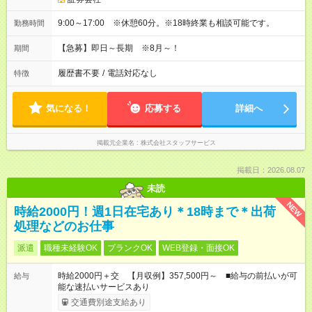
9:00～17:00 ※休憩60分。※18時終業も相談可能です。
勤務時間
【急募】即日～長期 ※8月～！
期間
履歴書不要
/
電話対応なし
特徴
気になる！
応募する
詳細へ
掲載元企業名
株式会社スタッフサービス
掲載日：2026.08.07
未読
NEW
時給2000円！週1日在宅あり＊18時まで＊出荷
処理などのお仕事
派遣
職種未経験OK
ブランクOK
WEB登録・面接OK
時給2000円＋交 【月収例】357,500円～ ■給与の前払いが可
給与
能な速払いサービスあり
交通費別途支給あり