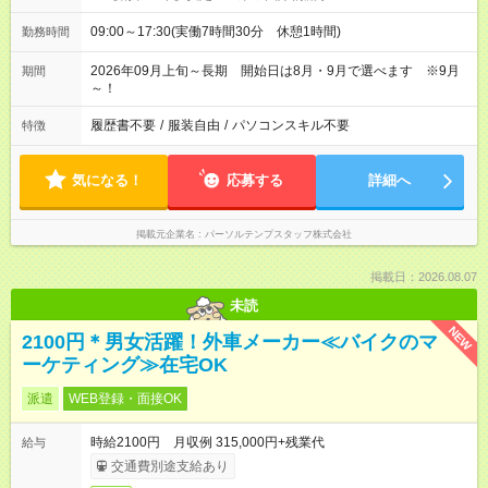
09:00～17:30(実働7時間30分 休憩1時間)
勤務時間
2026年09月上旬～長期 開始日は8月・9月で選べます ※9月
期間
～！
履歴書不要
/
服装自由
/
パソコンスキル不要
特徴
気になる！
応募する
詳細へ
掲載元企業名
パーソルテンプスタッフ株式会社
掲載日：2026.08.07
未読
NEW
2100円＊男女活躍！外車メーカー≪バイクのマ
ーケティング≫在宅OK
派遣
WEB登録・面接OK
時給2100円 月収例 315,000円+残業代
給与
交通費別途支給あり