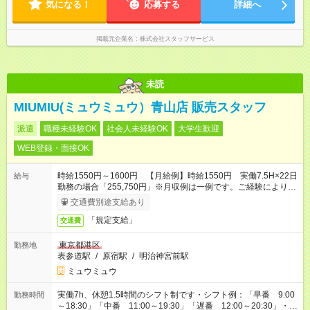
気になる！
応募する
詳細へ
掲載元企業名
株式会社スタッフサービス
未読
MIUMIU(ミュウミュウ）青山店 販売スタッフ
派遣
職種未経験OK
社会人未経験OK
大学生歓迎
WEB登録・面接OK
時給1550円～1600円 【月給例】時給1550円 実働7.5H×22日
給与
勤務の場合「255,750円」※月収例は一例です。ご経験により異
なります。
交通費別途支給あり
「規定支給」
交通費
東京都港区
勤務地
表参道駅
/
原宿駅
/
明治神宮前駅
ミュウミュウ
実働7h、休憩1.5時間のシフト制です・シフト例：「早番 9:00
勤務時間
～18:30」「中番 11:00～19:30」「遅番 12:00～20:30」・店