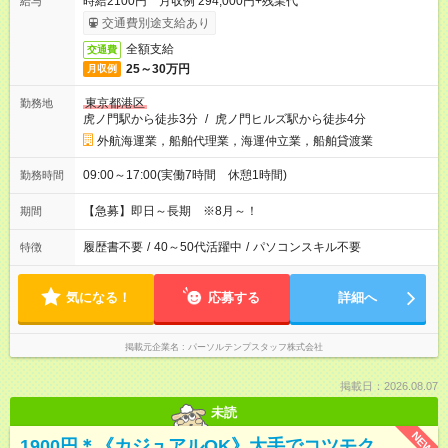
時給2100円 月収例 294,000円+残業代
給与
交通費別途支給あり
全額支給
交通費
25～30万円
月収例
東京都港区
勤務地
虎ノ門駅から徒歩3分
/
虎ノ門ヒルズ駅から徒歩4分
外航海運業，船舶代理業，海運仲立業，船舶貸渡業
09:00～17:00(実働7時間 休憩1時間)
勤務時間
【急募】即日～長期 ※8月～！
期間
履歴書不要
/
40～50代活躍中
/
パソコンスキル不要
特徴
気になる！
応募する
詳細へ
掲載元企業名
パーソルテンプスタッフ株式会社
掲載日：2026.08.07
未読
NEW
1900円＊《カジュアルOK》大手でコツモク