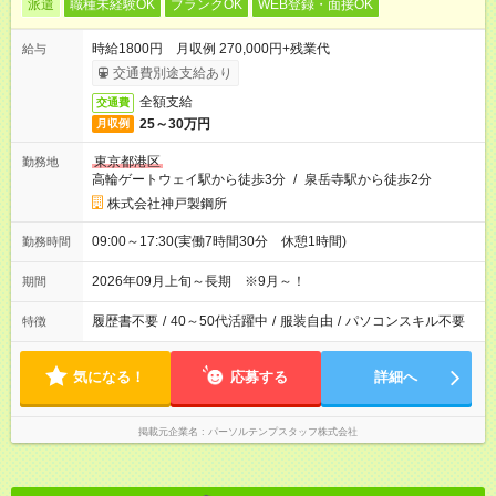
派遣
職種未経験OK
ブランクOK
WEB登録・面接OK
時給1800円 月収例 270,000円+残業代
給与
交通費別途支給あり
全額支給
交通費
25～30万円
月収例
東京都港区
勤務地
高輪ゲートウェイ駅から徒歩3分
/
泉岳寺駅から徒歩2分
株式会社神戸製鋼所
09:00～17:30(実働7時間30分 休憩1時間)
勤務時間
2026年09月上旬～長期 ※9月～！
期間
履歴書不要
/
40～50代活躍中
/
服装自由
/
パソコンスキル不要
特徴
気になる！
応募する
詳細へ
掲載元企業名
パーソルテンプスタッフ株式会社