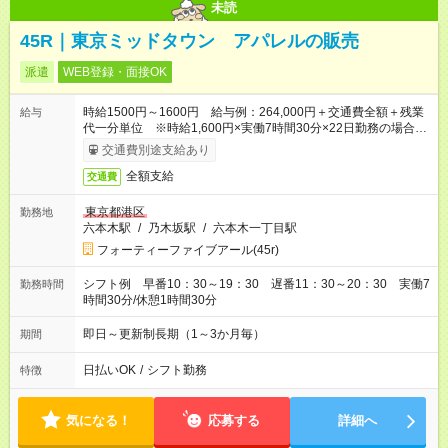
未読
45R｜東京ミッドタウン アパレルの販売
派遣
WEB登録・面接OK
時給1500円～1600円 給与例：264,000円＋交通費全額＋残業
給与
代一分単位 ※時給1,600円×実働7時間30分×22日勤務の場合。
お時給は一例です。ご経験により異なります。
交通費別途支給あり
全額支給
交通費
東京都港区
勤務地
六本木駅
/
乃木坂駅
/
六本木一丁目駅
フォーティーファイブアール(45r)
シフト例 早番10：30～19：30 遅番11：30～20：30 実働7
勤務時間
時間30分/休憩1時間30分
即日～更新制長期（1～3か月毎）
期間
日払いOK
/
シフト勤務
特徴
気になる！
応募する
詳細へ