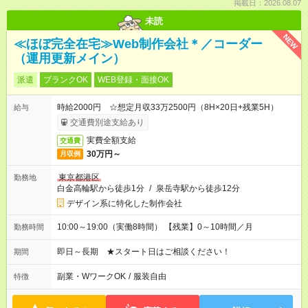
掲載日：2026.08.07
未読
NEW
≪ほぼ完全在宅≫Web制作会社＊／コーダー
（運用更新メイン）
派遣
ブランクOK
WEB登録・面接OK
時給2000円 ☆想定月収33万2500円（8H×20日+残業5H）
給与
交通費別途支給あり
実費全額支給
交通費
30万円～
月収例
東京都港区
勤務地
白金高輪駅から徒歩1分
/
泉岳寺駅から徒歩12分
デザイン系に特化した制作会社
10:00～19:00（実働8時間） 【残業】0～10時間／月
勤務時間
即日～長期 ★スタート日はご相談ください！
期間
副業・WワークOK
/
服装自由
特徴