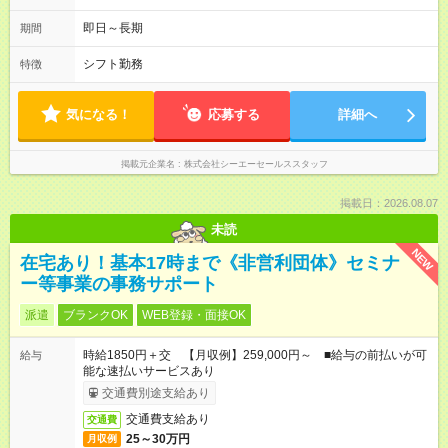
舗によって異なりますがこちらを参考にして下さい。・お友達
紹介で現金GET！！ご紹介者の方がご勤務して頂いた場合、双
即日～長期
期間
方に2万円プレゼント！詳しくはお問合せ下さいませ！
シフト勤務
特徴
気になる！
応募する
詳細へ
掲載元企業名
株式会社シーエーセールススタッフ
掲載日：2026.08.07
未読
NEW
在宅あり！基本17時まで《非営利団体》セミナ
ー等事業の事務サポート
派遣
ブランクOK
WEB登録・面接OK
時給1850円＋交 【月収例】259,000円～ ■給与の前払いが可
給与
能な速払いサービスあり
交通費別途支給あり
交通費支給あり
交通費
25～30万円
月収例