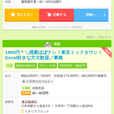
履歴書不要
/
40～50代活躍中
特徴
気になる！
応募する
詳細へ
掲載元企業名
パーソルテンプスタッフ株式会社
掲載日：2026.08.07
未読
NEW
1950円＊＼残業ほぼナシ！東京ミッドタウン！
Excel好きな方大歓迎／事務
派遣
職種未経験OK
ブランクOK
WEB登録・面接OK
時給1950円～2000円 月収例 273,000円～280,000円+残業代
給与
交通費別途支給あり
全額支給
交通費
25～30万円
月収例
東京都港区
勤務地
六本木駅から徒歩1分
/
六本木一丁目駅から徒歩8分
イタリアブランド