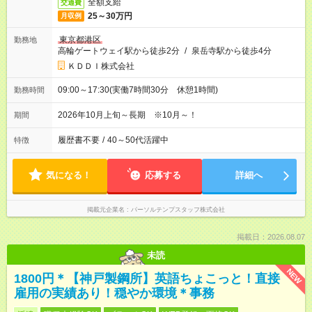
全額支給
交通費
25～30万円
月収例
東京都港区
勤務地
高輪ゲートウェイ駅から徒歩2分
/
泉岳寺駅から徒歩4分
ＫＤＤＩ株式会社
09:00～17:30(実働7時間30分 休憩1時間)
勤務時間
2026年10月上旬～長期 ※10月～！
期間
履歴書不要
/
40～50代活躍中
特徴
気になる！
応募する
詳細へ
掲載元企業名
パーソルテンプスタッフ株式会社
掲載日：2026.08.07
未読
NEW
1800円＊【神戸製鋼所】英語ちょこっと！直接
雇用の実績あり！穏やか環境＊事務