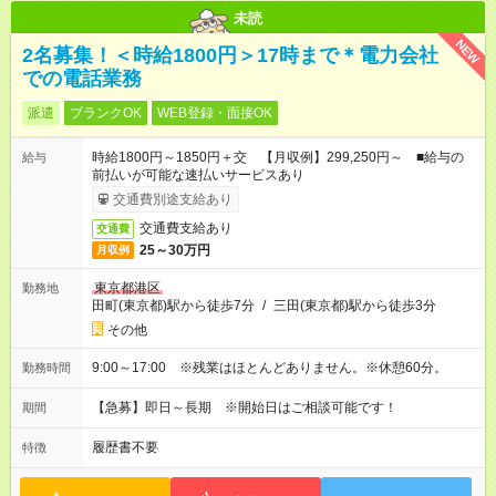
未読
NEW
2名募集！＜時給1800円＞17時まで＊電力会社
での電話業務
派遣
ブランクOK
WEB登録・面接OK
時給1800円～1850円＋交 【月収例】299,250円～ ■給与の
給与
前払いが可能な速払いサービスあり
交通費別途支給あり
交通費支給あり
交通費
25～30万円
月収例
東京都港区
勤務地
田町(東京都)駅から徒歩7分
/
三田(東京都)駅から徒歩3分
その他
9:00～17:00 ※残業はほとんどありません。※休憩60分。
勤務時間
【急募】即日～長期 ※開始日はご相談可能です！
期間
履歴書不要
特徴