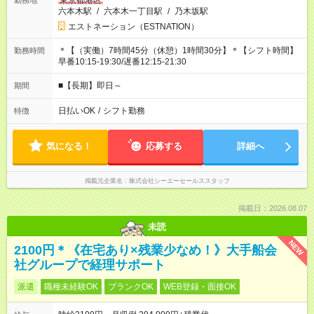
東京都港区
勤務地
六本木駅
/
六本木一丁目駅
/
乃木坂駅
エストネーション（ESTNATION）
＊【（実働）7時間45分（休憩）1時間30分】＊【シフト時間】
勤務時間
早番10:15-19:30/遅番12:15-21:30
■【長期】即日～
期間
日払いOK
/
シフト勤務
特徴
気になる！
応募する
詳細へ
掲載元企業名
株式会社シーエーセールススタッフ
掲載日：2026.08.07
未読
NEW
2100円＊《在宅あり×残業少なめ！》大手船会
社グループで経理サポート
派遣
職種未経験OK
ブランクOK
WEB登録・面接OK