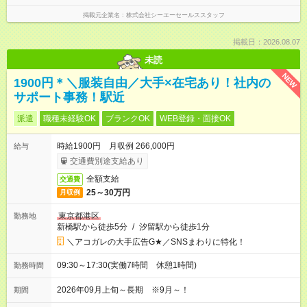
掲載元企業名
株式会社シーエーセールススタッフ
掲載日：2026.08.07
未読
NEW
1900円＊＼服装自由／大手×在宅あり！社内の
サポート事務！駅近
派遣
職種未経験OK
ブランクOK
WEB登録・面接OK
時給1900円 月収例 266,000円
給与
交通費別途支給あり
全額支給
交通費
25～30万円
月収例
東京都港区
勤務地
新橋駅から徒歩5分
/
汐留駅から徒歩1分
＼アコガレの大手広告G★／SNSまわりに特化！
09:30～17:30(実働7時間 休憩1時間)
勤務時間
2026年09月上旬～長期 ※9月～！
期間