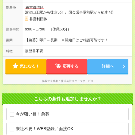
東京都港区
勤務地
溜池山王駅から徒歩5分
/
国会議事堂前駅から徒歩7分
非営利団体
9:00～17:00 （休憩60分）
勤務時間
【急募】即日～長期 ※開始日はご相談可能です！
期間
履歴書不要
特徴
気になる！
応募する
詳細へ
掲載元企業名
株式会社スタッフサービス
こちらの条件も追加しませんか？
今が狙い目！急募
来社不要！WEB登録／面接OK