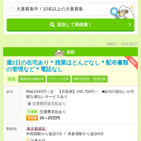
大量募集中！10名以上の大量募集
追加して再検索！
掲載日：2026.08.07
未読
NEW
週2日の在宅あり＊残業ほとんどなし＊配布書類
の管理など＊電話なし
派遣
職種未経験OK
ブランクOK
WEB登録・面接OK
時給1645円＋交 【月収例】246,750円～ ■給与の前払いが可
給与
能な速払いサービスあり
交通費別途支給あり
交通費支給あり
交通費
20～25万円
月収例
東京都港区
勤務地
外苑前駅から徒歩2分
/
表参道駅から徒歩6分
証券会社