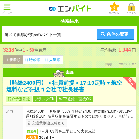
0
メニュー
気になる！
ログイン
検索結果
条件の変更
港区で職場が禁煙のバイト一覧
3218
1,944
件中
1
～
50
件表示
平均時給:
円
新着順
時給順
人気順
掲載日：2026.08.07
未読
NEW
【時給2400円】＜社員前提＞17:10定時▼航空
燃料などを扱う会社で社長秘書
紹介予定派遣
ブランクOK
WEB登録・面接OK
時給2400円 月収例 36万円 時給2400円×実働7h10m×週5日×4
給与
週+残業10h ※月収例を保証するものではありません。※給与即
受取りサービス利用可（利用条件有）
交通費別途支給あり
1ヶ月3万円を上限として実費支給
交通費
30万円～
月収例