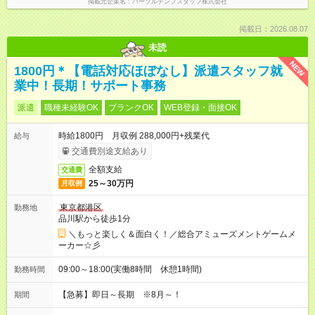
掲載元企業名
パーソルテンプスタッフ株式会社
掲載日：2026.08.07
未読
NEW
1800円＊【電話対応ほぼなし】派遣スタッフ就
業中！長期！サポート事務
派遣
職種未経験OK
ブランクOK
WEB登録・面接OK
時給1800円 月収例 288,000円+残業代
給与
交通費別途支給あり
全額支給
交通費
25～30万円
月収例
東京都港区
勤務地
品川駅から徒歩1分
＼もっと楽しく＆面白く！／総合アミューズメントゲームメ
ーカー☆彡
09:00～18:00(実働8時間 休憩1時間)
勤務時間
【急募】即日～長期 ※8月～！
期間