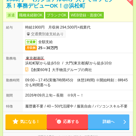
系！事務デビューOK！@浜松町
派遣
職種未経験OK
ブランクOK
WEB登録・面接OK
時給1900円 月収例 294,500円+残業代
給与
交通費別途支給あり
全額支給
交通費
25～30万円
月収例
東京都港区
勤務地
浜松町駅から徒歩5分
/
大門(東京都)駅から徒歩10分
【創業60年】大手物流グループの商社
09:00～17:45(実働7時間45分 休憩1時間) ※開始時刻：8時45
勤務時間
分も時間選べる
2026年09月上旬～長期 ※9月～！
期間
履歴書不要
/
40～50代活躍中
/
服装自由
/
パソコンスキル不要
特徴
気になる！
応募する
詳細へ