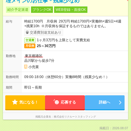
理メインのお仕事＊残業少なめ
紹介予定派遣
ブランクOK
WEB登録・面接OK
時給1700円 月収例 29万円 時給1700円×実働8h×週5日×4週
給与
+残業10h ※月収例を保証するものではありません。
交通費別途支給あり
1ヶ月3万円を上限として実費支給
交通費
25～30万円
月収例
東京都港区
勤務地
品川駅から徒歩7分
小売業
09:00-18:00（休憩60分）実働8時間（残業少なめ！）
勤務時間
即日～長期
期間
気になる！
応募する
詳細へ
掲載元企業名
株式会社リクルートスタッフィング
掲載日：2026.08.07