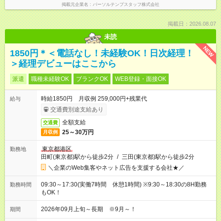
掲載元企業名
パーソルテンプスタッフ株式会社
掲載日：2026.08.07
未読
NEW
1850円＊＜電話なし！未経験OK！日次経理！
＞経理デビューはここから
派遣
職種未経験OK
ブランクOK
WEB登録・面接OK
時給1850円 月収例 259,000円+残業代
給与
交通費別途支給あり
全額支給
交通費
25～30万円
月収例
東京都港区
勤務地
田町(東京都)駅から徒歩2分
/
三田(東京都)駅から徒歩2分
＼企業のWeb集客やネット広告を支援する会社★／
09:30～17:30(実働7時間 休憩1時間) ※9:30～18:30の8H勤務
勤務時間
もOK！
2026年09月上旬～長期 ※9月～！
期間