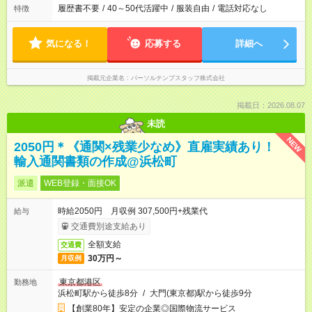
履歴書不要
/
40～50代活躍中
/
服装自由
/
電話対応なし
特徴
気になる！
応募する
詳細へ
掲載元企業名
パーソルテンプスタッフ株式会社
掲載日：2026.08.07
未読
NEW
2050円＊《通関×残業少なめ》直雇実績あり！
輸入通関書類の作成@浜松町
派遣
WEB登録・面接OK
時給2050円 月収例 307,500円+残業代
給与
交通費別途支給あり
全額支給
交通費
30万円～
月収例
東京都港区
勤務地
浜松町駅から徒歩8分
/
大門(東京都)駅から徒歩9分
【創業80年】安定の企業◎国際物流サービス