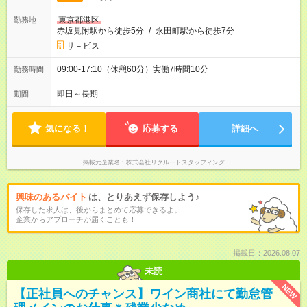
東京都港区
勤務地
赤坂見附駅から徒歩5分
/
永田町駅から徒歩7分
サ－ビス
09:00-17:10（休憩60分）実働7時間10分
勤務時間
即日～長期
期間
気になる！
応募する
詳細へ
掲載元企業名
株式会社リクルートスタッフィング
興味のあるバイト
は、とりあえず保存しよう♪
保存した求人は、後からまとめて応募できるよ。
企業からアプローチが届くことも！
掲載日：2026.08.07
未読
NEW
【正社員へのチャンス】ワイン商社にて勤怠管