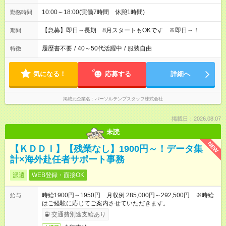
10:00～18:00(実働7時間 休憩1時間)
勤務時間
【急募】即日～長期 8月スタートもOKです ※即日～！
期間
履歴書不要
/
40～50代活躍中
/
服装自由
特徴
気になる！
応募する
詳細へ
掲載元企業名
パーソルテンプスタッフ株式会社
掲載日：2026.08.07
未読
NEW
【ＫＤＤＩ】【残業なし】1900円～！データ集
計×海外赴任者サポート事務
派遣
WEB登録・面接OK
時給1900円～1950円 月収例 285,000円～292,500円 ※時給
給与
はご経験に応じてご案内させていただきます。
交通費別途支給あり