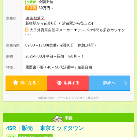
全額支給
交通費
30万円～
月収例
東京都港区
勤務地
新橋駅から徒歩6分
/
汐留駅から徒歩2分
大手外資系自動車メーカー★テンプの仲間も多数カツヤク
中！
09:00～17:30(実働7時間30分 休憩1時間)
勤務時間
2026年08月中旬～長期 ※8月～！
期間
履歴書不要
/
40～50代活躍中
/
服装自由
特徴
気になる！
応募する
詳細へ
掲載元企業名
パーソルテンプスタッフ株式会社
未読
45R｜販売 東京ミッドタウン