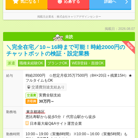
気になる！
応募する
詳細へ
掲載元企業名
株式会社キャリアデザインセンター
掲載日：2026.08.07
未読
NEW
＼完全在宅／10～16時まで可能！時給2000円の
チャットボットの検証・設定業務
派遣
職種未経験OK
ブランクOK
WEB登録・面接OK
時給2000円 ☆想定月収35万7500円（8H×20日＋残業15H）★
給与
フルタイムもOK
交通費別途支給あり
実費全額支給
交通費
30万円～
月収例
東京都港区
勤務地
恵比寿駅から徒歩5分
/
代官山駅から徒歩
日本最大級Q&Aサイト運営企業
10:00～19:00（実働8時間） ※10:00～16:00（実働5時間）も
勤務時間