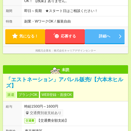
OK！ 【残業】ありません。
即日～長期 ★スタート日はご相談ください！
期間
副業・WワークOK
/
服装自由
特徴
気になる！
応募する
詳細へ
掲載元企業名
株式会社キャリアデザインセンター
未読
「エストネーション」アパレル販売/【六本木ヒル
ズ】
派遣
ブランクOK
WEB登録・面接OK
時給1500円～1600円
給与
交通費別途支給あり
【交通費全額支給】
交通費