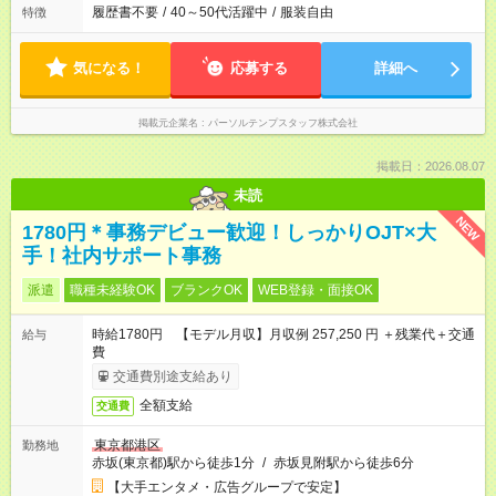
履歴書不要
/
40～50代活躍中
/
服装自由
特徴
気になる！
応募する
詳細へ
掲載元企業名
パーソルテンプスタッフ株式会社
掲載日：2026.08.07
未読
NEW
1780円＊事務デビュー歓迎！しっかりOJT×大
手！社内サポート事務
派遣
職種未経験OK
ブランクOK
WEB登録・面接OK
時給1780円 【モデル月収】月収例 257,250 円 ＋残業代＋交通
給与
費
交通費別途支給あり
全額支給
交通費
東京都港区
勤務地
赤坂(東京都)駅から徒歩1分
/
赤坂見附駅から徒歩6分
【大手エンタメ・広告グループで安定】