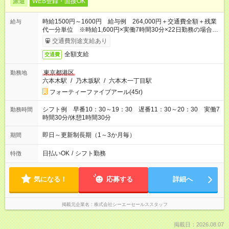
派遣
WEB登録・面接OK
時給1500円～1600円 給与例 264,000円＋交通費全額＋残業
給与
代一分単位 ※時給1,600円×実働7時間30分×22日勤務の場合。
お時給は一例です。ご経験により異なります。
交通費別途支給あり
全額支給
交通費
東京都港区
勤務地
六本木駅
/
乃木坂駅
/
六本木一丁目駅
フォーティーファイブアール(45r)
シフト例 早番10：30～19：30 遅番11：30～20：30 実働7
勤務時間
時間30分/休憩1時間30分
即日～更新制長期（1～3か月毎）
期間
日払いOK
/
シフト勤務
特徴
気になる！
応募する
詳細へ
掲載元企業名
株式会社シーエーセールススタッフ
掲載日：2026.08.07