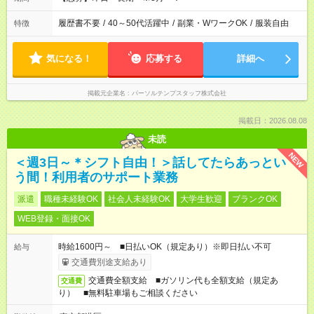
履歴書不要
/
40～50代活躍中
/
副業・WワークOK
/
服装自由
特徴
気になる！
応募する
詳細へ
掲載元企業名
パーソルテンプスタッフ株式会社
掲載日：2026.08.08
未読
NEW
＜週3日～＊シフト自由！＞話してたらあっとい
う間！利用者のサポート業務
派遣
職種未経験OK
社会人未経験OK
大学生歓迎
ブランクOK
WEB登録・面接OK
時給1600円～ ■日払いOK（規定あり）※即日払い不可
給与
交通費別途支給あり
交通費全額支給 ■ガソリン代も全額支給（規定あ
交通費
り） ■無料駐車場もご相談ください