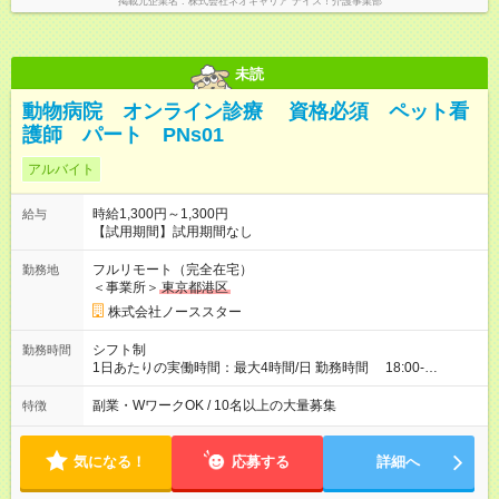
掲載元企業名
株式会社ネオキャリア ナイス！介護事業部
未読
動物病院 オンライン診療 資格必須 ペット看
護師 パート PNs01
アルバイト
時給1,300円～1,300円
給与
【試用期間】試用期間なし
フルリモート（完全在宅）
勤務地
＜事業所＞
東京都港区
株式会社ノーススター
シフト制
勤務時間
1日あたりの実働時間：最大4時間/日 勤務時間 18:00-
22:00（固定） 週3日以上
副業・WワークOK / 10名以上の大量募集
特徴
気になる！
応募する
詳細へ