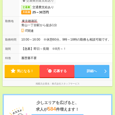
交通費別途支給あり
交通費支給あり
交通費
25～30万円
月収例
東京都港区
勤務地
青山一丁目駅から徒歩1分
IT関連
10:00～16:00 ※休憩60分。9時～18時の勤務も相談可能です。
勤務時間
【急募】即日～長期 ※8月～！
期間
履歴書不要
特徴
気になる！
応募する
詳細へ
掲載元企業名
株式会社スタッフサービス
少しエリアを広げると、
584
求人が
件増えます！