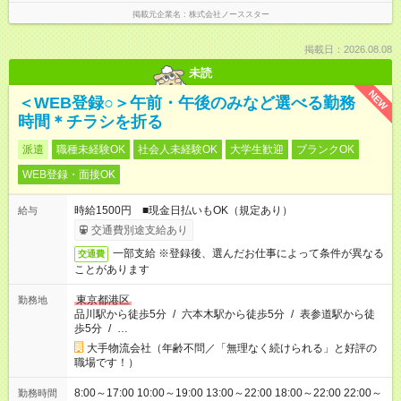
掲載元企業名
株式会社ノーススター
掲載日：2026.08.08
未読
NEW
＜WEB登録○＞午前・午後のみなど選べる勤務
時間＊チラシを折る
派遣
職種未経験OK
社会人未経験OK
大学生歓迎
ブランクOK
WEB登録・面接OK
時給1500円 ■現金日払いもOK（規定あり）
給与
交通費別途支給あり
一部支給 ※登録後、選んだお仕事によって条件が異なる
交通費
ことがあります
東京都港区
勤務地
品川駅から徒歩5分
/
六本木駅から徒歩5分
/
表参道駅から徒
歩5分
/
…
大手物流会社（年齢不問／「無理なく続けられる」と好評の
職場です！）
8:00～17:00 10:00～19:00 13:00～22:00 18:00～22:00 22:00～
勤務時間