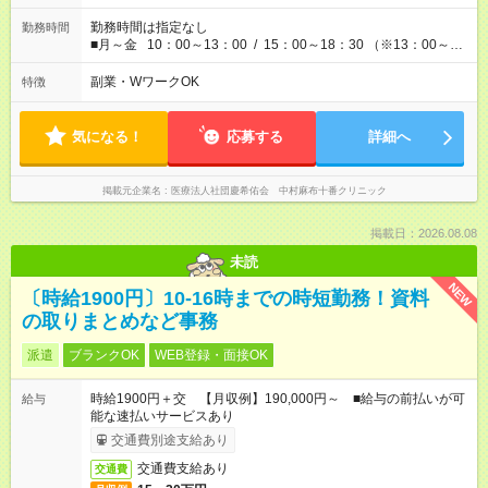
勤務時間は指定なし
勤務時間
■月～金 10：00～13：00 / 15：00～18：30 （※13：00～
15：00 120分休憩あり） ■土 9：00～12：00 ※休憩なし ★
所定労働日数：週3日～ ※勤務時間、曜日についてお気軽にご相
副業・WワークOK
特徴
談ください！ ※フルタイム勤務も大歓迎です！
気になる！
応募する
詳細へ
掲載元企業名
医療法人社団慶希佑会 中村麻布十番クリニック
掲載日：2026.08.08
未読
NEW
〔時給1900円〕10-16時までの時短勤務！資料
の取りまとめなど事務
派遣
ブランクOK
WEB登録・面接OK
時給1900円＋交 【月収例】190,000円～ ■給与の前払いが可
給与
能な速払いサービスあり
交通費別途支給あり
交通費支給あり
交通費