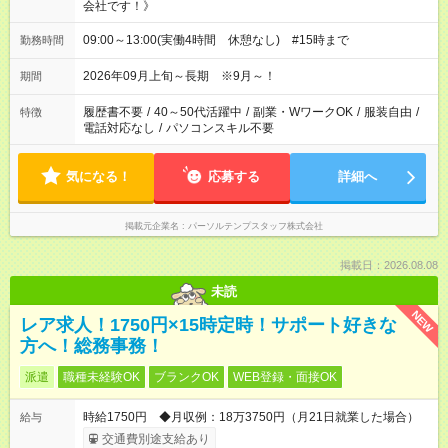
会社です！》
09:00～13:00(実働4時間 休憩なし) #15時まで
勤務時間
2026年09月上旬～長期 ※9月～！
期間
履歴書不要
/
40～50代活躍中
/
副業・WワークOK
/
服装自由
/
特徴
電話対応なし
/
パソコンスキル不要
気になる！
応募する
詳細へ
掲載元企業名
パーソルテンプスタッフ株式会社
掲載日：2026.08.08
未読
NEW
レア求人！1750円×15時定時！サポート好きな
方へ！総務事務！
派遣
職種未経験OK
ブランクOK
WEB登録・面接OK
時給1750円 ◆月収例：18万3750円（月21日就業した場合）
給与
交通費別途支給あり