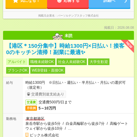
気になる！
応募する
詳細へ
掲載元企業名
パーソルテンプスタッフ株式会社
掲載日：2026.08.08
未読
NEW
【港区＊150分集中】時給1300円×日払い！接客
0のキッチン清掃！副業に最適✨
アルバイト
職種未経験OK
社会人未経験OK
大学生歓迎
ブランクOK
WEB登録・面接OK
時給1300円 ※日払い・週払い・半月払い・月払いの選択可
給与
（規定有）
交通費別途支給あり
交通費500円/日まで
交通費
5～10万円
月収例
東京都港区
勤務地
泉岳寺駅から徒歩5分
/
白金高輪駅から徒歩7分
/
高輪ゲート
ウェイ駅から徒歩10分
/
…
ピックル株式会社