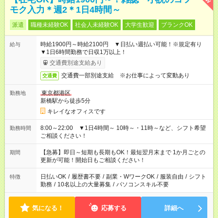
モク入力＊週2＊1日4時間～
派遣
職種未経験OK
社会人未経験OK
大学生歓迎
ブランクOK
時給1900円～時給2100円 ▼日払い週払い可能！※規定有り
給与
▼1日6時間勤務で日収1万以上！
交通費別途支給あり
交通費一部別途支給 ※お仕事によって変動あり
交通費
東京都港区
勤務地
新橋駅から徒歩5分
キレイなオフィスです
8:00～22:00 ▼1日4時間～ 10時～・11時～など、シフト希望
勤務時間
ご相談ください！
【急募】即日～短期も長期もOK！最短翌月末まで 1か月ごとの
期間
更新が可能！開始日もご相談ください！
日払いOK
/
履歴書不要
/
副業・WワークOK
/
服装自由
/
シフト
特徴
勤務
/
10名以上の大量募集
/
パソコンスキル不要
気になる！
応募する
詳細へ