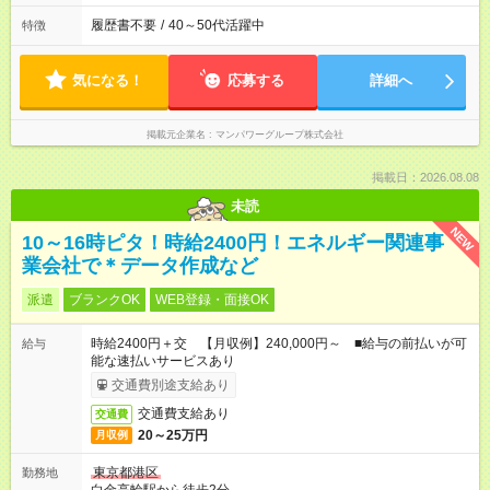
履歴書不要
/
40～50代活躍中
特徴
気になる！
応募する
詳細へ
掲載元企業名
マンパワーグループ株式会社
掲載日：2026.08.08
未読
NEW
10～16時ピタ！時給2400円！エネルギー関連事
業会社で＊データ作成など
派遣
ブランクOK
WEB登録・面接OK
時給2400円＋交 【月収例】240,000円～ ■給与の前払いが可
給与
能な速払いサービスあり
交通費別途支給あり
交通費支給あり
交通費
20～25万円
月収例
東京都港区
勤務地