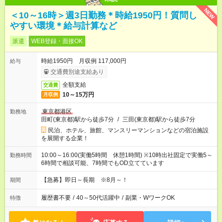
NEW
＜10～16時＞週3日勤務＊時給1950円！質問し
やすい環境＊給与計算など
派遣
WEB登録・面接OK
時給1950円 月収例 117,000円
給与
交通費別途支給あり
全額支給
交通費
10～15万円
月収例
東京都港区
勤務地
田町(東京都)駅から徒歩7分
/
三田(東京都)駅から徒歩7分
民泊、ホテル、旅館、マンスリーマンションなどの宿泊施設
を展開する企業！
10:00～16:00(実働5時間 休憩1時間) ※10時出社固定で実働5～
勤務時間
6時間で相談可能、7時間でもOD立てています
【急募】即日～長期 ※8月～！
期間
履歴書不要
/
40～50代活躍中
/
副業・WワークOK
特徴