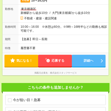
15～20万円
月収例
東京都港区
勤務地
新橋駅から徒歩10分
/
大門(東京都)駅から徒歩10分
不動産・建築・建設関連
10:00～16:00 ※休憩は60分。※9時～16時半などの勤務も相談
勤務時間
可能です。
【急募】即日～長期
期間
履歴書不要
特徴
気になる！
応募する
詳細へ
掲載元企業名
株式会社スタッフサービス
こちらの条件も追加しませんか？
今が狙い目！急募