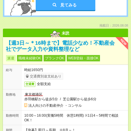
見てみる
掲載日：2026.08.08
未読
NEW
【週3日～＊16時まで】電話少なめ！不動産会
社でデータ入力や資料整理など
派遣
職種未経験OK
ブランクOK
WEB登録・面接OK
時給1650円
給与
交通費別途支給あり
全額支給
交通費
東京都港区
勤務地
赤羽橋駅から徒歩5分
/
芝公園駅から徒歩6分
法人向けの不動産仲介 ・コンサル
10:00～16:00(実働5時間 休憩1時間) ※1日4～5時間で相談
勤務時間
OK！
【急募】即日～長期 ※8月～！
期間