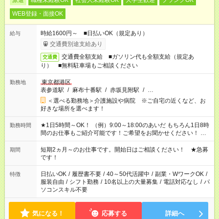
派遣
職種未経験OK
社会人未経験OK
大学生歓迎
ブランクOK
WEB登録・面接OK
時給1600円～ ■日払いOK（規定あり）
給与
交通費別途支給あり
交通費全額支給 ■ガソリン代も全額支給（規定あ
交通費
り） ■無料駐車場もご相談ください
東京都港区
勤務地
表参道駅
/
麻布十番駅
/
赤坂見附駅
/
…
＜選べる勤務地＞介護施設や病院 ※ご自宅の近くなど、お
好きな場所を選べます！
★1日5時間～OK！ （例）9:00～18:00のあいだ もちろん1日8時
勤務時間
間のお仕事もご紹介可能です！ご希望をお聞かせください！ ★
家庭の都合でお休みが必要な場合も遠慮なくご相談ください。
※週最低15時間以上の勤務が必要です
短期2ヵ月～のお仕事です。開始日はご相談ください！ ★急募
期間
です！
日払いOK
/
履歴書不要
/
40～50代活躍中
/
副業・WワークOK
/
特徴
服装自由
/
シフト勤務
/
10名以上の大量募集
/
電話対応なし
/
パ
ソコンスキル不要
気になる！
応募する
詳細へ