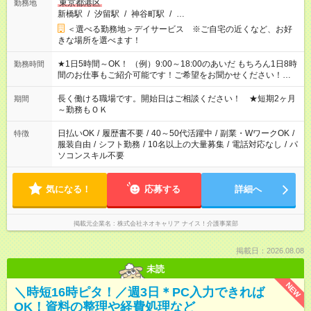
東京都港区
勤務地
新橋駅
/
汐留駅
/
神谷町駅
/
…
＜選べる勤務地＞デイサービス ※ご自宅の近くなど、お好
きな場所を選べます！
★1日5時間～OK！ （例）9:00～18:00のあいだ もちろん1日8時
勤務時間
間のお仕事もご紹介可能です！ご希望をお聞かせください！★家
庭の都合でお休みが必要な場合も遠慮なくご相談ください。 ※
週最低15時間以上の勤務が必要です
長く働ける職場です。開始日はご相談ください！ ★短期2ヶ月
期間
～勤務もＯＫ
日払いOK
/
履歴書不要
/
40～50代活躍中
/
副業・WワークOK
/
特徴
服装自由
/
シフト勤務
/
10名以上の大量募集
/
電話対応なし
/
パ
ソコンスキル不要
気になる！
応募する
詳細へ
掲載元企業名
株式会社ネオキャリア ナイス！介護事業部
掲載日：2026.08.08
未読
NEW
＼時短16時ピタ！／週3日＊PC入力できれば
OK！資料の整理や経費処理など