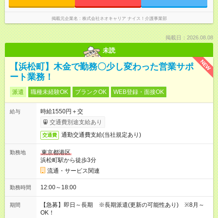
掲載元企業名
株式会社ネオキャリア ナイス！介護事業部
掲載日：2026.08.08
未読
NEW
【浜松町】木金で勤務〇少し変わった営業サポ
ート業務！
派遣
職種未経験OK
ブランクOK
WEB登録・面接OK
時給1550円＋交
給与
交通費別途支給あり
通勤交通費支給(当社規定あり)
交通費
東京都港区
勤務地
浜松町駅から徒歩3分
流通・サービス関連
12:00～18:00
勤務時間
【急募】即日～長期 ※長期派遣(更新の可能性あり) ※8月～
期間
OK！