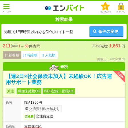
0
メニュー
気になる！
ログイン
検索結果
条件の変更
港区で1日5時間以内でもOKのバイト一覧
211
1,661
件中
1
～
50
件表示
平均時給:
円
新着順
時給順
人気順
掲載日：2026.08.09
未読
NEW
【週3日×社会保険未加入】未経験OK！広告運
用サポート業務
派遣
職種未経験OK
WEB登録・面接OK
時給1800円
給与
交通費別途支給あり
交通費支給
交通費
東京都港区
勤務地