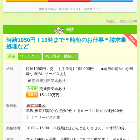
掲載元企業名
株式会社グラスト 新宿オフィス
掲載日：2026.08.08
未読
NEW
時給1950円！16時まで＊時短のお仕事＊請求書
処理など
派遣
ブランクOK
WEB登録・面接OK
時給1950円＋交 【月収例】195,000円～ ■給与の前払いが可
給与
能な速払いサービスあり
交通費別途支給あり
交通費支給あり
交通費
15～20万円
月収例
東京都港区
勤務地
赤坂(東京都)駅から徒歩7分
/
青山一丁目駅から徒歩15分
ＩＴサービス企業
10:00～16:00 ※残業はほとんどありません。※休憩60分。
勤務時間
2026/09/01～長期 ※開始日はご相談可能です！ ※9月～！
期間