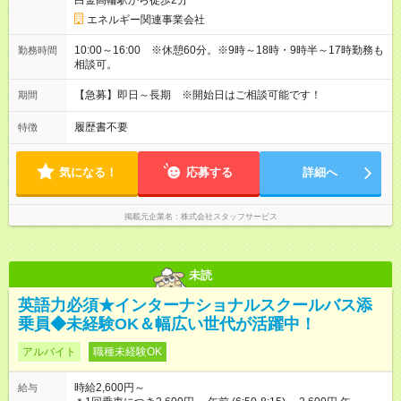
白金高輪駅から徒歩2分
エネルギー関連事業会社
10:00～16:00 ※休憩60分。※9時～18時・9時半～17時勤務も
勤務時間
相談可。
【急募】即日～長期 ※開始日はご相談可能です！
期間
履歴書不要
特徴
気になる！
応募する
詳細へ
掲載元企業名
株式会社スタッフサービス
未読
英語力必須★インターナショナルスクールバス添
乗員◆未経験OK＆幅広い世代が活躍中！
アルバイト
職種未経験OK
時給2,600円～
給与