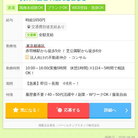
派遣
職種未経験OK
ブランクOK
WEB登録・面接OK
時給1650円
給与
交通費別途支給あり
全額支給
交通費
東京都港区
勤務地
赤羽橋駅から徒歩5分
/
芝公園駅から徒歩6分
法人向けの不動産仲介 ・コンサル
10:00～16:00(実働5時間 休憩1時間) ※1日4～5時間で相談
勤務時間
OK！
【急募】即日～長期 ※8月～！
期間
履歴書不要
/
40～50代活躍中
/
副業・WワークOK
/
服装自由
特徴
気になる！
応募する
詳細へ
掲載元企業名
パーソルテンプスタッフ株式会社
掲載日：2026.08.08