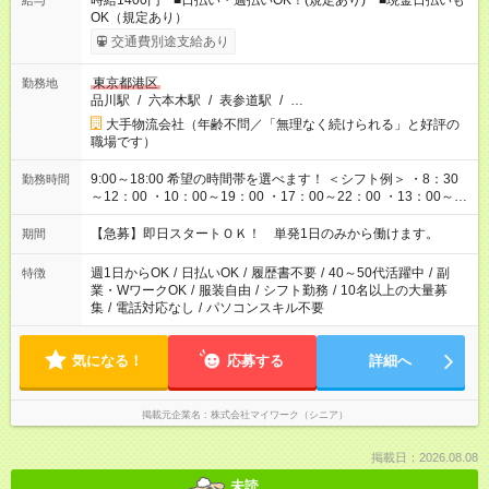
時給1400円 ■日払い・週払いOK！(規定あり) ■現金日払いも
給与
OK（規定あり）
交通費別途支給あり
東京都港区
勤務地
品川駅
/
六本木駅
/
表参道駅
/
…
大手物流会社（年齢不問／「無理なく続けられる」と好評の
職場です）
9:00～18:00 希望の時間帯を選べます！ ＜シフト例＞ ・8：30
勤務時間
～12：00 ・10：00～19：00 ・17：00～22：00 ・13：00～
22：00 ・22：00～翌6：00 など
【急募】即日スタートＯＫ！ 単発1日のみから働けます。
期間
週1日からOK
/
日払いOK
/
履歴書不要
/
40～50代活躍中
/
副
特徴
業・WワークOK
/
服装自由
/
シフト勤務
/
10名以上の大量募
集
/
電話対応なし
/
パソコンスキル不要
気になる！
応募する
詳細へ
掲載元企業名
株式会社マイワーク（シニア）
掲載日：2026.08.08
未読