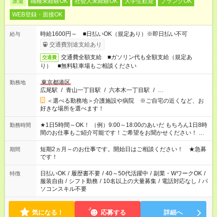
派遣
職種未経験OK
社会人未経験OK
大学生歓迎
ブランクOK
WEB登録・面接OK
時給1600円～ ■日払いOK（規定あり）※即日払い不可
給与
交通費別途支給あり
交通費全額支給 ■ガソリン代も全額支給（規定あ
交通費
り） ■無料駐車場もご相談ください
東京都港区
勤務地
広尾駅
/
青山一丁目駅
/
六本木一丁目駅
/
…
＜選べる勤務地＞介護施設や病院 ※ご自宅の近くなど、お
好きな場所を選べます！
★1日5時間～OK！ （例）9:00～18:00のあいだ もちろん1日8時
勤務時間
間のお仕事もご紹介可能です！ご希望をお聞かせください！ ※
週最低15時間以上の勤務が必要です
短期2ヵ月～のお仕事です。開始日はご相談ください！ ★急募
期間
です！
日払いOK
/
履歴書不要
/
40～50代活躍中
/
副業・WワークOK
/
特徴
服装自由
/
シフト勤務
/
10名以上の大量募集
/
電話対応なし
/
パ
ソコンスキル不要
気になる！
応募する
詳細へ