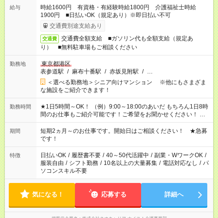
時給1600円 有資格・有経験時給1800円 介護福祉士時給
給与
1900円 ■日払いOK（規定あり）※即日払い不可
交通費別途支給あり
交通費全額支給 ■ガソリン代も全額支給（規定あ
交通費
り） ■無料駐車場もご相談ください
東京都港区
勤務地
表参道駅
/
麻布十番駅
/
赤坂見附駅
/
…
＜選べる勤務地＞シニア向けマンション ※他にもさまざま
な施設をご紹介できます！
★1日5時間～OK！ （例）9:00～18:00のあいだ もちろん1日8時
勤務時間
間のお仕事もご紹介可能です！ご希望をお聞かせください！ ★
家庭の都合でお休みが必要な場合も遠慮なくご相談ください。
※週最低15時間以上の勤務が必要です
短期2ヵ月～のお仕事です。開始日はご相談ください！ ★急募
期間
です！
日払いOK
/
履歴書不要
/
40～50代活躍中
/
副業・WワークOK
/
特徴
服装自由
/
シフト勤務
/
10名以上の大量募集
/
電話対応なし
/
パ
ソコンスキル不要
気になる！
応募する
詳細へ