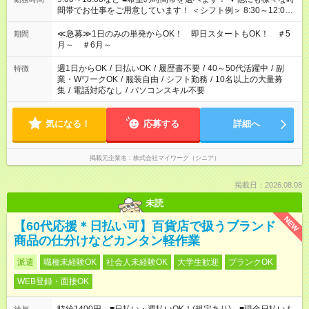
間帯でお仕事をご用意しています！ ＜シフト例＞ 8:30～12:00
17:00～22:00 13:00～22:00 22:00～翌6:00 など
≪急募≫1日のみの単発からOK！ 即日スタートもOK！ ＃5
期間
月～ ＃6月～
週1日からOK
/
日払いOK
/
履歴書不要
/
40～50代活躍中
/
副
特徴
業・WワークOK
/
服装自由
/
シフト勤務
/
10名以上の大量募
集
/
電話対応なし
/
パソコンスキル不要
気になる！
応募する
詳細へ
掲載元企業名
株式会社マイワーク（シニア）
掲載日：2026.08.08
未読
NEW
【60代応援＊日払い可】百貨店で扱うブランド
商品の仕分けなどカンタン軽作業
派遣
職種未経験OK
社会人未経験OK
大学生歓迎
ブランクOK
WEB登録・面接OK