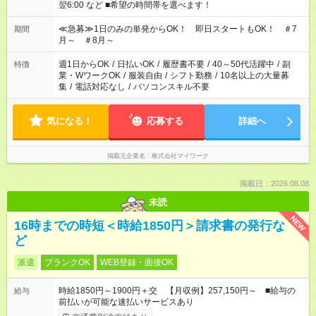
翌6:00 など ■希望の時間帯を選べます！
≪急募≫1日のみの単発からOK！ 即日スタートもOK！ ＃7
期間
月～ ＃8月～
週1日からOK
/
日払いOK
/
履歴書不要
/
40～50代活躍中
/
副
特徴
業・WワークOK
/
服装自由
/
シフト勤務
/
10名以上の大量募
集
/
電話対応なし
/
パソコンスキル不要
気になる！
応募する
詳細へ
掲載元企業名
株式会社マイワーク
掲載日：2026.08.08
未読
NEW
16時までの時短＜時給1850円＞請求書の発行な
ど
派遣
ブランクOK
WEB登録・面接OK
時給1850円～1900円＋交 【月収例】257,150円～ ■給与の
給与
前払いが可能な速払いサービスあり