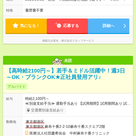
履歴書不要
特徴
気になる！
応募する
詳細へ
掲載元企業名
株式会社スタッフサービス
未読
【高時給2100円～】若手＆ミドル活躍中！週3日
～OK・ブランクOK★正社員登用アリ♪
アルバイト
時給2,100円～
給与
≪別途支給手当≫ 通勤手当あり 【試用期間】試用期間あり 試用
期間の長さ：6ヶ月 雇用形態、給与は本採用時と同じです。 試
交通費別途支給あり
用期間3～6ヶ月（同条件） ※試用期間の長さは個人のスキルや
経歴によって異なります。
東京都港区
勤務地
東京都港区
麻布十番2-2-10麻布十番スクエア2階
医療法人社団慶希佑会 中村麻布十番クリニック