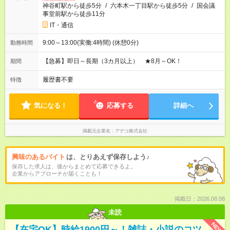
神谷町駅から徒歩5分
/
六本木一丁目駅から徒歩5分
/
国会議
事堂前駅から徒歩11分
IT・通信
9:00～13:00(実働:4時間) (休憩0分)
勤務時間
【急募】即日～長期（3カ月以上） ★8月～OK！
期間
履歴書不要
特徴
気になる！
応募する
詳細へ
掲載元企業名
アデコ株式会社
興味のあるバイト
は、とりあえず保存しよう♪
保存した求人は、後からまとめて応募できるよ。
企業からアプローチが届くことも！
掲載日：2026.08.08
未読
NEW
【在宅OK】時給1900円～！雑誌・小説のコツ