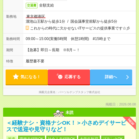
全額支給
交通費
東京都港区
勤務地
溜池山王駅から徒歩1分
/
国会議事堂前駅から徒歩5分
これからの時代に欠かせないITサービスの提供事業です☆彡
09:00～15:00(実働5時間 休憩1時間) #15時まで
勤務時間
【急募】即日～長期 ※8月～！
期間
履歴書不要
特徴
気になる！
応募する
詳細へ
掲載元企業名
パーソルテンプスタッフ株式会社
掲載日：2026.08.08
未読
NEW
＜経験ナシ・資格ナシOK！＞小さめデイサービ
スで送迎や見守りなど！