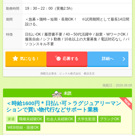
19：30～22：00（実働2.5h）
勤務時間
＜急募＞随時～短期・長期OK！ ※試用期間として最長14日間
期間
設ける。
日払いOK
/
履歴書不要
/
40～50代活躍中
/
副業・WワークOK
/
特徴
服装自由
/
シフト勤務
/
10名以上の大量募集
/
電話対応なし
/
パ
ソコンスキル不要
気になる！
応募する
詳細へ
掲載元企業名
ピックル株式会社 横浜支店
掲載日：2026.08.08
未読
NEW
＜時給1600円＊日払い可＞ラグジュアリーマン
ションで買い物代行などサポート業務
派遣
職種未経験OK
社会人未経験OK
大学生歓迎
ブランクOK
WEB登録・面接OK