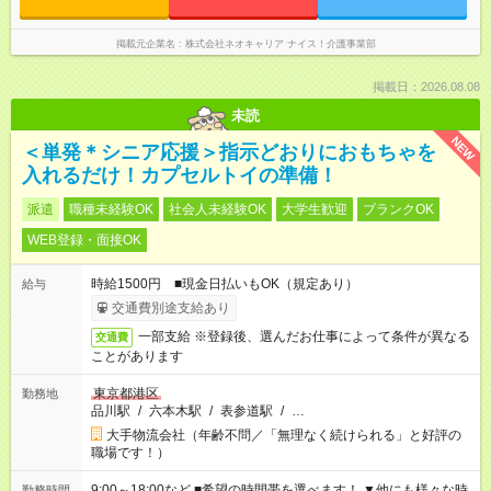
掲載元企業名
株式会社ネオキャリア ナイス！介護事業部
掲載日：2026.08.08
未読
NEW
＜単発＊シニア応援＞指示どおりにおもちゃを
入れるだけ！カプセルトイの準備！
派遣
職種未経験OK
社会人未経験OK
大学生歓迎
ブランクOK
WEB登録・面接OK
時給1500円 ■現金日払いもOK（規定あり）
給与
交通費別途支給あり
一部支給 ※登録後、選んだお仕事によって条件が異なる
交通費
ことがあります
東京都港区
勤務地
品川駅
/
六本木駅
/
表参道駅
/
…
大手物流会社（年齢不問／「無理なく続けられる」と好評の
職場です！）
9:00～18:00など ■希望の時間帯を選べます！ ▼他にも様々な時
勤務時間