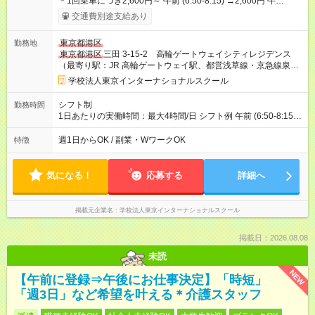
＊1回乗車につき2,600円～ 午前 (6:50-8:15) →2,600円 午
後 (15:00-16:30) →2,600円 【試用期間】試用期間あり 試用期間
交通費別途支給あり
の長さ：1週間 雇用形態、給与は本採用時と同じです。
東京都港区
勤務地
東京都港区
三田 3-15-2 高輪ゲートウェイシティレジデンス
（最寄り駅：JR 高輪ゲートウェイ駅、都営浅草線・京急線泉岳
寺駅）
学校法人東京インターナショナルスクール
シフト制
勤務時間
1日あたりの実働時間：最大4時間/日 シフト例 午前 (6:50-8:15)
午後 (15:00-16:30)
週1日からOK / 副業・WワークOK
特徴
気になる！
応募する
詳細へ
掲載元企業名
学校法人東京インターナショナルスクール
掲載日：2026.08.08
未読
NEW
【午前に登録⇒午後にお仕事決定】「時短」
「週3日」など希望を叶える＊介護スタッフ