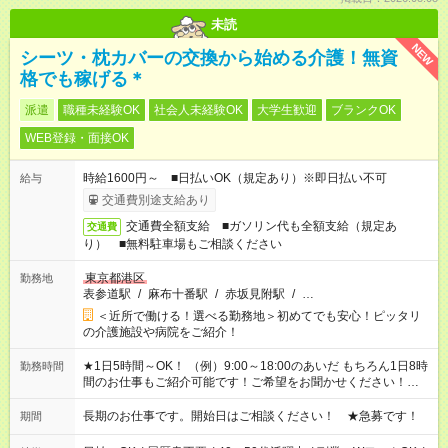
未読
NEW
シーツ・枕カバーの交換から始める介護！無資
格でも稼げる＊
派遣
職種未経験OK
社会人未経験OK
大学生歓迎
ブランクOK
WEB登録・面接OK
時給1600円～ ■日払いOK（規定あり）※即日払い不可
給与
交通費別途支給あり
交通費全額支給 ■ガソリン代も全額支給（規定あ
交通費
り） ■無料駐車場もご相談ください
東京都港区
勤務地
表参道駅
/
麻布十番駅
/
赤坂見附駅
/
…
＜近所で働ける！選べる勤務地＞初めてでも安心！ピッタリ
の介護施設や病院をご紹介！
★1日5時間～OK！ （例）9:00～18:00のあいだ もちろん1日8時
勤務時間
間のお仕事もご紹介可能です！ご希望をお聞かせください！★家
庭の都合でお休みが必要な場合も遠慮なくご相談ください。 ※
週最低15時間以上の勤務が必要です
長期のお仕事です。開始日はご相談ください！ ★急募です！
期間