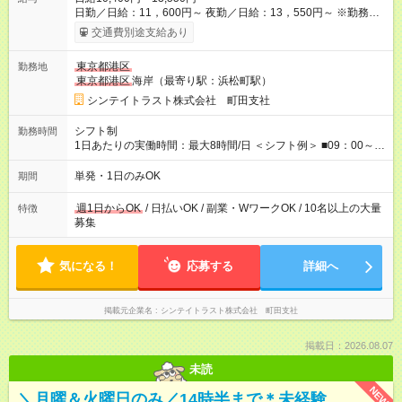
日勤／日給：11，600円～ 夜勤／日給：13，550円～ ※勤務数
が週2日以下の場合 日勤／日給：10，400円 夜勤／日給：12，
交通費別途支給あり
350円 ■交通費別途全額支給 ※規定あり ■支払方法：日払い └日
給のうち7，000円を現金先払い ※稼働分 ※週払い・月払いOK
東京都港区
勤務地
⇒希望をお聞かせください♪ ■各種資格手当あり ■残業手当あり ■
東京都港区
海岸（最寄り駅：浜松町駅）
日給保障あり └早く終わっても”全額”支給！ ・－・－・ ≪ 法定
研修 ≫ 研修時の給与： 日給10，000円×3日間（24時間） ＝研
シンテイトラスト株式会社 町田支社
修費として合計30，000円支給 ＋交通費全額支給 ※規定あり
【試用期間】試用期間なし
シフト制
勤務時間
1日あたりの実働時間：最大8時間/日 ＜シフト例＞ ■09：00～
18：00 ■20：00～翌5：00 など！ 上記時間内で、 実働8時
間・休憩1時間／日
単発・1日のみOK
期間
週1日からOK
/ 日払いOK / 副業・WワークOK / 10名以上の大量
特徴
募集
気になる！
応募する
詳細へ
掲載元企業名
シンテイトラスト株式会社 町田支社
掲載日：2026.08.07
未読
NEW
＼月曜＆火曜日のみ／14時半まで＊未経験