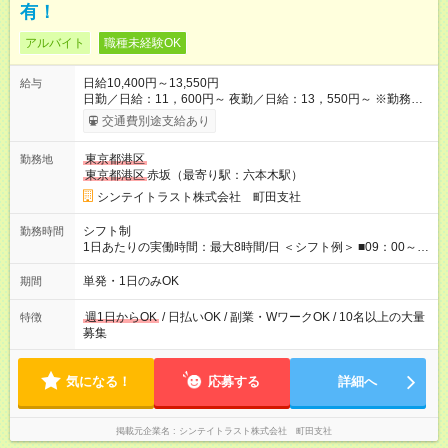
有！
アルバイト
職種未経験OK
日給10,400円～13,550円
給与
日勤／日給：11，600円～ 夜勤／日給：13，550円～ ※勤務数
が週2日以下の場合 日勤／日給：10，400円 夜勤／日給：12，
交通費別途支給あり
350円 ■交通費別途全額支給 ※規定あり ■支払方法：日払い └日
給のうち7，000円を現金先払い ※稼働分 ※週払い・月払いOK
東京都港区
勤務地
⇒希望をお聞かせください♪ ■各種資格手当あり ■残業手当あり ■
東京都港区
赤坂（最寄り駅：六本木駅）
日給保障あり └早く終わっても”全額”支給！ ・－・－・ ≪ 法定
研修 ≫ 研修時の給与： 日給10，000円×3日間（24時間） ＝研
シンテイトラスト株式会社 町田支社
修費として合計30，000円支給 ＋交通費全額支給 ※規定あり
【試用期間】試用期間なし
シフト制
勤務時間
1日あたりの実働時間：最大8時間/日 ＜シフト例＞ ■09：00～
18：00 ■20：00～翌5：00 など！ 上記時間内で、 実働8時
間・休憩1時間／日
単発・1日のみOK
期間
週1日からOK
/ 日払いOK / 副業・WワークOK / 10名以上の大量
特徴
募集
気になる！
応募する
詳細へ
掲載元企業名
シンテイトラスト株式会社 町田支社