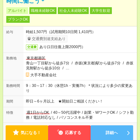
時間に働こう＊
アルバイト
職種未経験OK
社会人未経験OK
大学生歓迎
ブランクOK
時給1,507円（試用期間10日間 1,410円）
給与
交通費別途支給あり
あり(1日往復上限2000円）
交通費
東京都港区
勤務地
青山一丁目駅から徒歩7分
/
赤坂(東京都)駅から徒歩7分
/
赤坂
見附駅から徒歩10分
/
…
大手不動産会社
9：30～17：30（休憩1h・実働7h）＊状況により多少の変更あ
勤務時間
り
即日～6ヶ月以上 ★開始日ご相談ください！
期間
週1日からOK
/
40～50代活躍中
/
副業・WワークOK
/
シフト勤
特徴
務
/
電話対応なし
/
パソコンスキル不要
気になる！
応募する
詳細へ