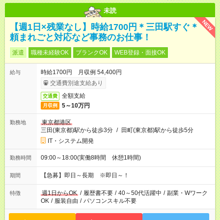
未読
NEW
【週1日×残業なし】時給1700円＊三田駅すぐ＊
頼まれごと対応など事務のお仕事！
派遣
職種未経験OK
ブランクOK
WEB登録・面接OK
時給1700円 月収例 54,400円
給与
交通費別途支給あり
全額支給
交通費
5～10万円
月収例
東京都港区
勤務地
三田(東京都)駅から徒歩3分
/
田町(東京都)駅から徒歩5分
IT・システム開発
09:00～18:00(実働8時間 休憩1時間)
勤務時間
【急募】即日～長期 ※即日～！
期間
週1日からOK
/
履歴書不要
/
40～50代活躍中
/
副業・Wワーク
特徴
OK
/
服装自由
/
パソコンスキル不要