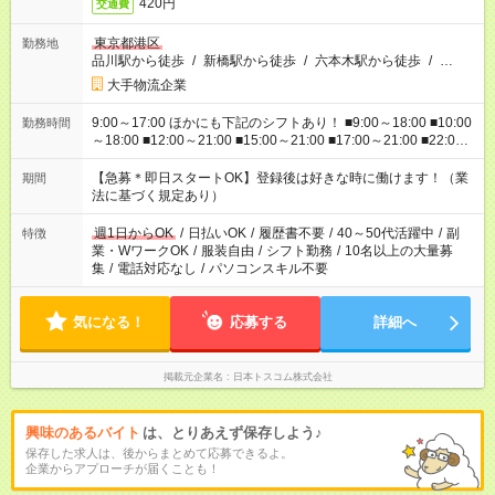
420円
交通費
東京都港区
勤務地
品川駅から徒歩
/
新橋駅から徒歩
/
六本木駅から徒歩
/
…
大手物流企業
9:00～17:00 ほかにも下記のシフトあり！ ■9:00～18:00 ■10:00
勤務時間
～18:00 ■12:00～21:00 ■15:00～21:00 ■17:00～21:00 ■22:00
～翌6:00 など ※お仕事、勤務地により勤務時間帯は異なりま
す
【急募＊即日スタートOK】登録後は好きな時に働けます！（業
期間
法に基づく規定あり）
週1日からOK
/
日払いOK
/
履歴書不要
/
40～50代活躍中
/
副
特徴
業・WワークOK
/
服装自由
/
シフト勤務
/
10名以上の大量募
集
/
電話対応なし
/
パソコンスキル不要
気になる！
応募する
詳細へ
掲載元企業名
日本トスコム株式会社
興味のあるバイト
は、とりあえず保存しよう♪
保存した求人は、後からまとめて応募できるよ。
企業からアプローチが届くことも！