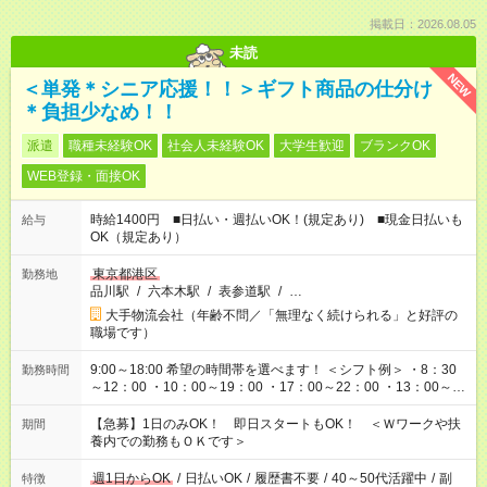
掲載日：2026.08.05
未読
NEW
＜単発＊シニア応援！！＞ギフト商品の仕分け
＊負担少なめ！！
派遣
職種未経験OK
社会人未経験OK
大学生歓迎
ブランクOK
WEB登録・面接OK
時給1400円 ■日払い・週払いOK！(規定あり) ■現金日払いも
給与
OK（規定あり）
東京都港区
勤務地
品川駅
/
六本木駅
/
表参道駅
/
…
大手物流会社（年齢不問／「無理なく続けられる」と好評の
職場です）
9:00～18:00 希望の時間帯を選べます！ ＜シフト例＞ ・8：30
勤務時間
～12：00 ・10：00～19：00 ・17：00～22：00 ・13：00～
22：00 ・22：00～翌6：00 など
【急募】1日のみOK！ 即日スタートもOK！ ＜Ｗワークや扶
期間
養内での勤務もＯＫです＞
週1日からOK
/
日払いOK
/
履歴書不要
/
40～50代活躍中
/
副
特徴