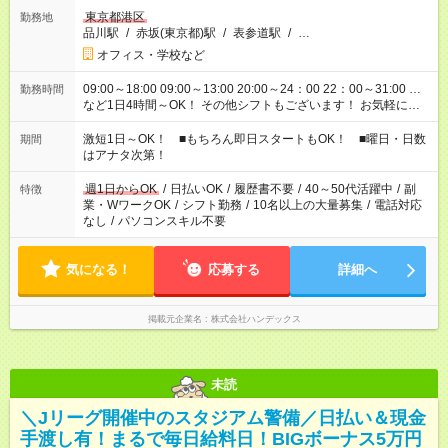
東京都港区
勤務地
品川駅
/
赤坂(東京都)駅
/
表参道駅
/
…
オフィス・学校など
09:00～18:00 09:00～13:00 20:00～24：00 22：00～31:00 …
勤務時間
など1日4時間～OK！ その他シフトもございます！ お気軽にご
相談ください！
激短1日～OK！ ■もちろん即日スタートもOK！ ■曜日・日数
期間
はアナタ次第！
週1日からOK
/
日払いOK
/
履歴書不要
/
40～50代活躍中
/
副
特徴
業・WワークOK
/
シフト勤務
/
10名以上の大量募集
/
電話対応
なし
/
パソコンスキル不要
気になる！
応募する
詳細へ
掲載元企業名
株式会社ハンデックス
未読
＼Jリーグ開催中のスタジアム警備／日払い＆現金
手渡し有！まるで毎日給料日！BIGボーナス5万円