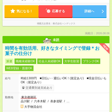
気になる！
応募する
詳細へ
掲載元企業名
株式会社ハンデックス
掲載日：2026.08.06
未読
NEW
時間を有効活用、好きなタイミングで登録＊お
菓子の仕分け
派遣
職種未経験OK
社会人未経験OK
大学生歓迎
ブランクOK
WEB登録・面接OK
時給1300円 ■日払い・週払いOK！(規定あり) ■現金日払いも
給与
OK（規定あり）
交通費別途支給あり
東京都港区
勤務地
品川駅
/
六本木駅
/
表参道駅
/
…
大手物流会社