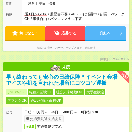
【急募】即日～長期
期間
週1日からOK
/
履歴書不要
/
40～50代活躍中
/
副業・Wワーク
特徴
OK
/
服装自由
/
パソコンスキル不要
気になる！
応募する
詳細へ
掲載元企業名
パーソルテンプスタッフ株式会社
掲載日：2026.08.05
未読
NEW
早く終わっても安心の日給保障＊イベント会場
でイスや机を言われた場所にコツコツ運搬
アルバイト
職種未経験OK
社会人未経験OK
大学生歓迎
ブランクOK
WEB登録・面接OK
日給：1万円～ 半日：5000円～ ■日払いOK！
給与
交通費別途支給あり
交通費規定支給
交通費