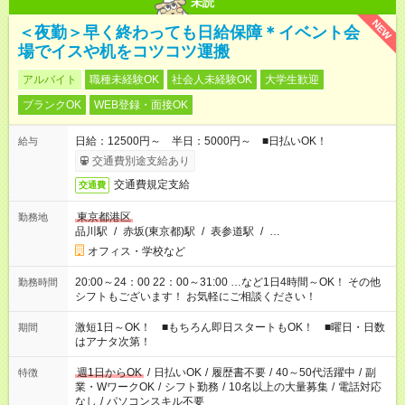
未読
NEW
＜夜勤＞早く終わっても日給保障＊イベント会
場でイスや机をコツコツ運搬
アルバイト
職種未経験OK
社会人未経験OK
大学生歓迎
ブランクOK
WEB登録・面接OK
日給：12500円～ 半日：5000円～ ■日払いOK！
給与
交通費別途支給あり
交通費規定支給
交通費
東京都港区
勤務地
品川駅
/
赤坂(東京都)駅
/
表参道駅
/
…
オフィス・学校など
20:00～24：00 22：00～31:00 …など1日4時間～OK！ その他
勤務時間
シフトもございます！ お気軽にご相談ください！
激短1日～OK！ ■もちろん即日スタートもOK！ ■曜日・日数
期間
はアナタ次第！
週1日からOK
/
日払いOK
/
履歴書不要
/
40～50代活躍中
/
副
特徴
業・WワークOK
/
シフト勤務
/
10名以上の大量募集
/
電話対応
なし
/
パソコンスキル不要