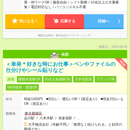
業・WワークOK
/
服装自由
/
シフト勤務
/
10名以上の大量募
集
/
電話対応なし
/
パソコンスキル不要
気になる！
応募する
詳細へ
掲載元企業名
株式会社マイワーク（シニア）
掲載日：2026.08.05
未読
NEW
＜単発＊好きな時にお仕事＞ペンやファイルの
仕分けやシール貼りなど
派遣
職種未経験OK
社会人未経験OK
大学生歓迎
ブランクOK
WEB登録・面接OK
時給1400円 ■日払い・週払いOK！(規定あり) ■現金日払いも
給与
OK（規定あり）
東京都港区
勤務地
品川駅
/
六本木駅
/
表参道駅
/
…
大手物流会社（年齢不問／「無理なく続けられる」と好評の
職場です）