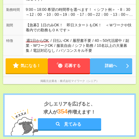
9:00～18:00 希望の時間帯を選べます！ ＜シフト例＞ ・8：30
勤務時間
～12：00 ・10：00～19：00 ・17：00～22：00 ・13：00～
22：00 ・22：00～翌6：00 など
【急募】1日のみOK！ 即日スタートもOK！ ＜Ｗワークや扶
期間
養内での勤務もＯＫです＞
週1日からOK
/
日払いOK
/
履歴書不要
/
40～50代活躍中
/
副
特徴
業・WワークOK
/
服装自由
/
シフト勤務
/
10名以上の大量募
集
/
電話対応なし
/
パソコンスキル不要
気になる！
応募する
詳細へ
掲載元企業名
株式会社マイワーク（シニア）
少しエリアを広げると、
354
求人が
件増えます！
見てみる