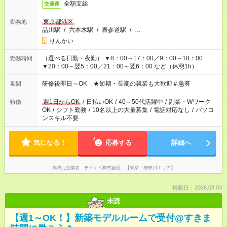
全額支給
交通費
東京都港区
勤務地
品川駅
/
六本木駅
/
表参道駅
/
…
りんかい
（選べる日勤・夜勤） ▼8：00～17：00／9：00～18：00
勤務時間
▼20：00～翌5：00／21：00～翌6：00 など（休憩1h）
研修後即日～OK ★短期・長期の就業も大歓迎＃急募
期間
週1日からOK
/
日払いOK
/
40～50代活躍中
/
副業・Wワーク
特徴
OK
/
シフト勤務
/
10名以上の大量募集
/
電話対応なし
/
パソコ
ンスキル不要
気になる！
応募する
詳細へ
掲載元企業名
テイケイ株式会社 【東京・神奈川エリア】
掲載日：2026.08.04
未読
【週1～OK！】新築モデルルームで受付@すきま