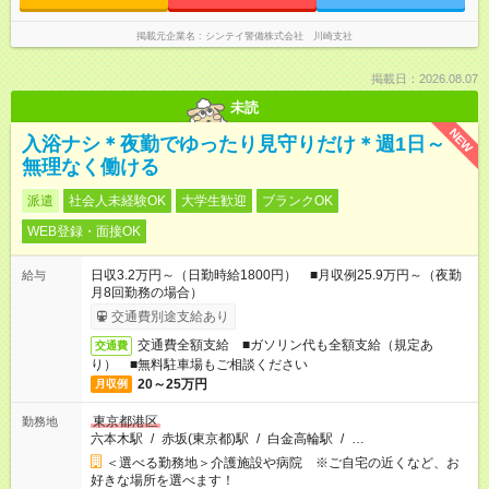
掲載元企業名
シンテイ警備株式会社 川崎支社
掲載日：2026.08.07
未読
NEW
入浴ナシ＊夜勤でゆったり見守りだけ＊週1日～
無理なく働ける
派遣
社会人未経験OK
大学生歓迎
ブランクOK
WEB登録・面接OK
日収3.2万円～（日勤時給1800円） ■月収例25.9万円～（夜勤
給与
月8回勤務の場合）
交通費別途支給あり
交通費全額支給 ■ガソリン代も全額支給（規定あ
交通費
り） ■無料駐車場もご相談ください
20～25万円
月収例
東京都港区
勤務地
六本木駅
/
赤坂(東京都)駅
/
白金高輪駅
/
…
＜選べる勤務地＞介護施設や病院 ※ご自宅の近くなど、お
好きな場所を選べます！