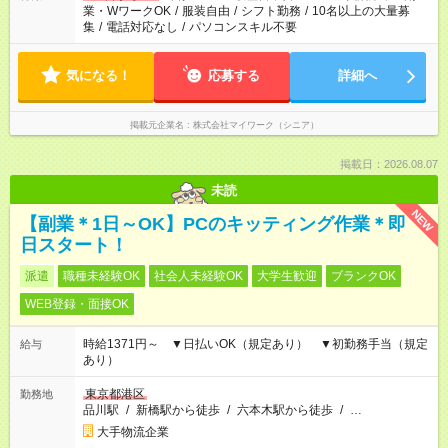
業・WワークOK
/
服装自由
/
シフト勤務
/
10名以上の大量募
集
/
電話対応なし
/
パソコンスキル不要
気になる！
応募する
詳細へ
掲載元企業名
株式会社マイワーク（シニア）
掲載日：2026.08.07
未読
NEW
【副業＊1日～OK】PCのキッティング作業＊即
日スタート！
派遣
職種未経験OK
社会人未経験OK
大学生歓迎
ブランクOK
WEB登録・面接OK
時給1371円～ ▼日払いOK（規定あり） ▼初勤務手当（規定
給与
あり）
東京都港区
勤務地
品川駅
/
新橋駅から徒歩
/
六本木駅から徒歩
/
…
大手物流企業