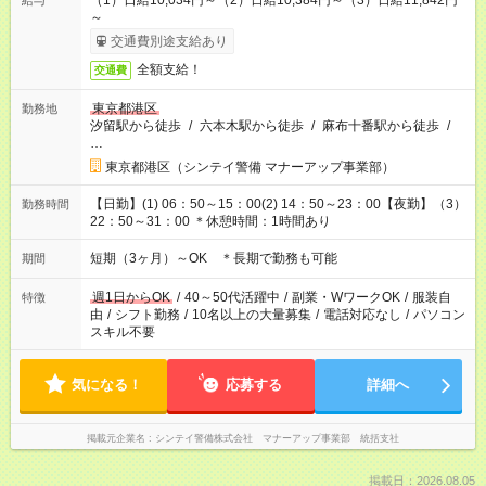
（1）日給10,034円～（2）日給10,384円～（3）日給11,842円
給与
～
交通費別途支給あり
全額支給！
交通費
東京都港区
勤務地
汐留駅から徒歩
/
六本木駅から徒歩
/
麻布十番駅から徒歩
/
…
東京都港区（シンテイ警備 マナーアップ事業部）
【日勤】(1) 06：50～15：00(2) 14：50～23：00【夜勤】（3）
勤務時間
22：50～31：00 ＊休憩時間：1時間あり
短期（3ヶ月）～OK ＊長期で勤務も可能
期間
週1日からOK
/
40～50代活躍中
/
副業・WワークOK
/
服装自
特徴
由
/
シフト勤務
/
10名以上の大量募集
/
電話対応なし
/
パソコン
スキル不要
気になる！
応募する
詳細へ
掲載元企業名
シンテイ警備株式会社 マナーアップ事業部 統括支社
掲載日：2026.08.05