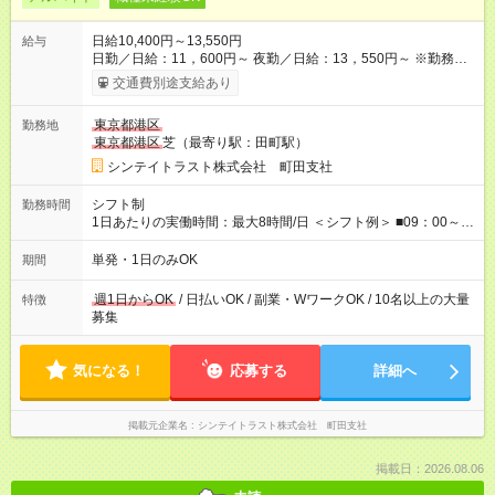
日給10,400円～13,550円
給与
日勤／日給：11，600円～ 夜勤／日給：13，550円～ ※勤務数
が週2日以下の場合 日勤／日給：10，400円 夜勤／日給：12，
交通費別途支給あり
350円 ■交通費別途全額支給 ※規定あり ■支払方法：日払い └日
給のうち7，000円を現金先払い ※稼働分 ※週払い・月払いOK
東京都港区
勤務地
⇒希望をお聞かせください♪ ■各種資格手当あり ■残業手当あり ■
東京都港区
芝（最寄り駅：田町駅）
日給保障あり └早く終わっても”全額”支給！ ・－・－・ ≪ 法定
研修 ≫ 研修時の給与： 日給10，000円×3日間（24時間） ＝研
シンテイトラスト株式会社 町田支社
修費として合計30，000円支給 ＋交通費全額支給 ※規定あり
【試用期間】試用期間なし
シフト制
勤務時間
1日あたりの実働時間：最大8時間/日 ＜シフト例＞ ■09：00～
18：00 ■20：00～翌5：00 など！ 上記時間内で、 実働8時
間・休憩1時間／日
単発・1日のみOK
期間
週1日からOK
/ 日払いOK / 副業・WワークOK / 10名以上の大量
特徴
募集
気になる！
応募する
詳細へ
掲載元企業名
シンテイトラスト株式会社 町田支社
掲載日：2026.08.06