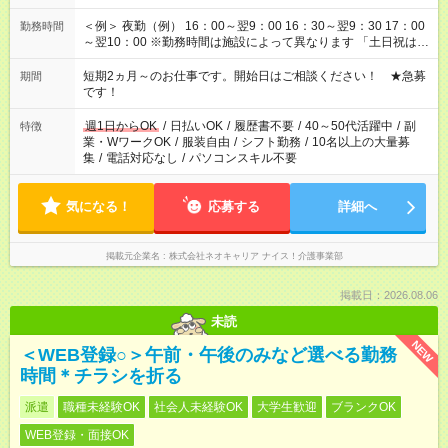
＜例＞ 夜勤（例） 16：00～翌9：00 16：30～翌9：30 17：00
勤務時間
～翌10：00 ※勤務時間は施設によって異なります 「土日祝は休
みたい」 「しっかり稼ぎたい」 「もう少し遅い時間から始めた
い」など ご希望にあったお仕事をご案内いたします。 ※未経験
短期2ヵ月～のお仕事です。開始日はご相談ください！ ★急募
期間
の方の場合は1～2ヶ月間は日中での仕事を経験いただき、 お
です！
仕事に慣れてからの夜勤になります。 ★家庭の都合でお休みが
必要な場合も遠慮なくご相談ください。
週1日からOK
/
日払いOK
/
履歴書不要
/
40～50代活躍中
/
副
特徴
業・WワークOK
/
服装自由
/
シフト勤務
/
10名以上の大量募
集
/
電話対応なし
/
パソコンスキル不要
気になる！
応募する
詳細へ
掲載元企業名
株式会社ネオキャリア ナイス！介護事業部
掲載日：2026.08.06
未読
NEW
＜WEB登録○＞午前・午後のみなど選べる勤務
時間＊チラシを折る
派遣
職種未経験OK
社会人未経験OK
大学生歓迎
ブランクOK
WEB登録・面接OK