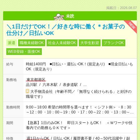
掲載日：2026.08.07
未読
NEW
＼1日だけでOK！／好きな時に働く＊お菓子の
仕分け／日払いOK
派遣
職種未経験OK
社会人未経験OK
大学生歓迎
ブランクOK
WEB登録・面接OK
時給1400円 ■日払い・週払いOK！(規定あり) ■現金日払いも
給与
OK（規定あり）
東京都港区
勤務地
品川駅
/
六本木駅
/
表参道駅
/
…
大手物流会社（年齢不問／「無理なく続けられる」と好評の
職場です）
9:00～18:00 希望の時間帯を選べます！ ＜シフト例＞ ・8：30
勤務時間
～12：00 ・10：00～19：00 ・17：00～22：00 ・13：00～
22：00 ・22：00～翌6：00 など
【急募】1日のみOK！ 即日スタートもOK！ ＜Ｗワークや扶
期間
養内での勤務もＯＫです＞
週1日からOK
/
日払いOK
/
履歴書不要
/
40～50代活躍中
/
副
特徴