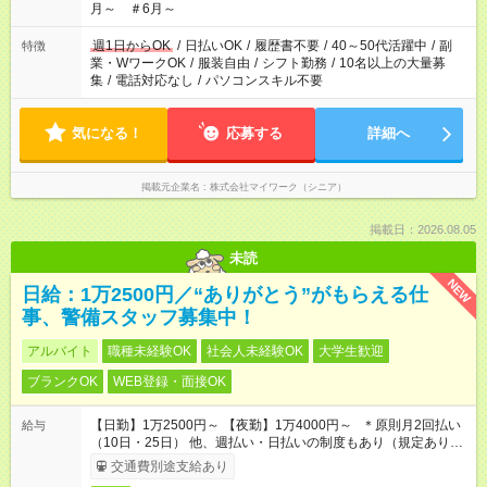
月～ ＃6月～
週1日からOK
/
日払いOK
/
履歴書不要
/
40～50代活躍中
/
副
特徴
業・WワークOK
/
服装自由
/
シフト勤務
/
10名以上の大量募
集
/
電話対応なし
/
パソコンスキル不要
気になる！
応募する
詳細へ
掲載元企業名
株式会社マイワーク（シニア）
掲載日：2026.08.05
未読
NEW
日給：1万2500円／“ありがとう”がもらえる仕
事、警備スタッフ募集中！
アルバイト
職種未経験OK
社会人未経験OK
大学生歓迎
ブランクOK
WEB登録・面接OK
【日勤】1万2500円～ 【夜勤】1万4000円～ ＊原則月2回払い
給与
（10日・25日） 他、週払い・日払いの制度もあり（規定あり）
＃日収1万円以上
交通費別途支給あり