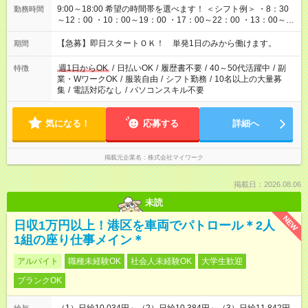
9:00～18:00 希望の時間帯を選べます！ ＜シフト例＞ ・8：30
勤務時間
～12：00 ・10：00～19：00 ・17：00～22：00 ・13：00～
22：00 ・22：00～翌6：00 など
【急募】即日スタートＯＫ！ 単発1日のみから働けます。
期間
週1日からOK
/
日払いOK
/
履歴書不要
/
40～50代活躍中
/
副
特徴
業・WワークOK
/
服装自由
/
シフト勤務
/
10名以上の大量募
集
/
電話対応なし
/
パソコンスキル不要
気になる！
応募する
詳細へ
掲載元企業名
株式会社マイワーク
掲載日：2026.08.06
未読
NEW
日収1万円以上！港区を車両でパトロール＊2人
1組の座り仕事メイン＊
アルバイト
職種未経験OK
社会人未経験OK
大学生歓迎
ブランクOK