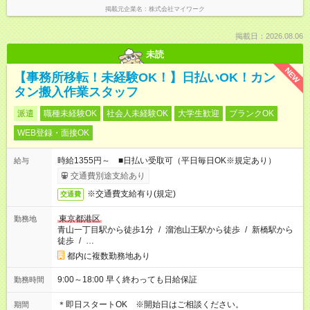
掲載元企業名
株式会社マイワーク
掲載日：2026.08.06
未読
NEW
【事務所移転！未経験OK！】日払いOK！カン
タン搬入作業スタッフ
派遣
職種未経験OK
社会人未経験OK
大学生歓迎
ブランクOK
WEB登録・面接OK
時給1355円～ ■日払い受取可（平日毎日OK※規定あり）
給与
交通費別途支給あり
※交通費支給有り(規定)
交通費
東京都港区
勤務地
青山一丁目駅から徒歩1分
/
溜池山王駅から徒歩
/
新橋駅から
徒歩
/
…
都内に複数勤務地あり
9:00～18:00 早く終わっても日給保証
勤務時間
＊即日スタートOK ※開始日はご相談ください。
期間