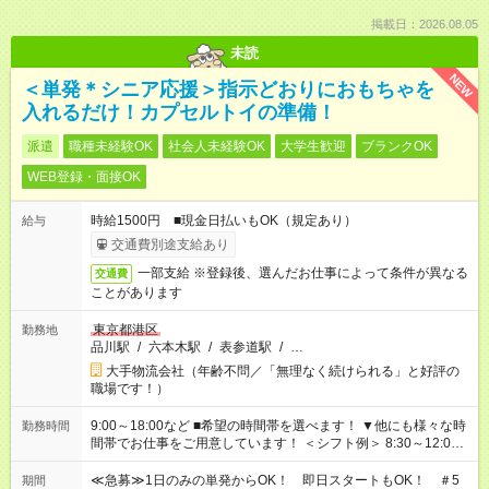
掲載日：2026.08.05
未読
NEW
＜単発＊シニア応援＞指示どおりにおもちゃを
入れるだけ！カプセルトイの準備！
派遣
職種未経験OK
社会人未経験OK
大学生歓迎
ブランクOK
WEB登録・面接OK
時給1500円 ■現金日払いもOK（規定あり）
給与
交通費別途支給あり
一部支給 ※登録後、選んだお仕事によって条件が異なる
交通費
ことがあります
東京都港区
勤務地
品川駅
/
六本木駅
/
表参道駅
/
…
大手物流会社（年齢不問／「無理なく続けられる」と好評の
職場です！）
9:00～18:00など ■希望の時間帯を選べます！ ▼他にも様々な時
勤務時間
間帯でお仕事をご用意しています！ ＜シフト例＞ 8:30～12:00
17:00～22:00 13:00～22:00 22:00～翌6:00 など
≪急募≫1日のみの単発からOK！ 即日スタートもOK！ ＃5
期間