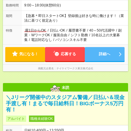
9:00～18:00(休憩60分)
勤務時間
【急募＊即日スタートOK】登録後は好きな時に働けます！（業
期間
法に基づく規定あり）
週1日からOK
/
日払いOK
/
履歴書不要
/
40～50代活躍中
/
副
特徴
業・WワークOK
/
服装自由
/
シフト勤務
/
10名以上の大量募
集
/
電話対応なし
/
パソコンスキル不要
気になる！
応募する
詳細へ
掲載元企業名
テイケイワークス東京株式会社
未読
＼Jリーグ開催中のスタジアム警備／日払い＆現金
手渡し有！まるで毎日給料日！BIGボーナス5万円
有！
アルバイト
職種未経験OK
日給10,400円～13,550円
給与