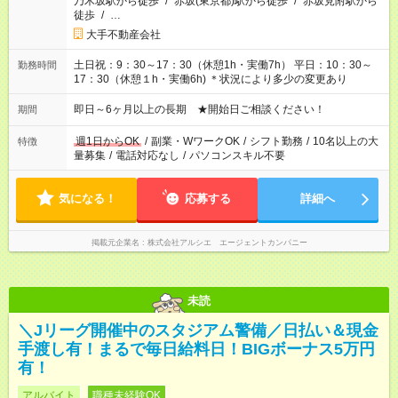
乃木坂駅から徒歩
/
赤坂(東京都)駅から徒歩
/
赤坂見附駅から
徒歩
/
…
大手不動産会社
土日祝：9：30～17：30（休憩1h・実働7h） 平日：10：30～
勤務時間
17：30（休憩１h・実働6h) ＊状況により多少の変更あり
即日～6ヶ月以上の長期 ★開始日ご相談ください！
期間
週1日からOK
/
副業・WワークOK
/
シフト勤務
/
10名以上の大
特徴
量募集
/
電話対応なし
/
パソコンスキル不要
気になる！
応募する
詳細へ
掲載元企業名
株式会社アルシエ エージェントカンパニー
未読
＼Jリーグ開催中のスタジアム警備／日払い＆現金
手渡し有！まるで毎日給料日！BIGボーナス5万円
有！
アルバイト
職種未経験OK