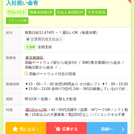
入社祝い金有
アルバイト
職種未経験OK
社会人未経験OK
大学生歓迎
ブランクOK
夜勤日給12,474円 ～＊週払いOK（毎週水曜）
給与
交通費別途支給あり
全額支給
交通費
東京都港区
勤務地
高輪ゲートウェイ駅から徒歩5分
/
田町(東京都)駅から徒歩
/
高輪台駅から徒歩
/
…
高輪ゲートウェイ付近の現場
▼23：00～7：00 休憩1時間あり その他シフト ▼7：00～15:00
勤務時間
▼15:00～23:00 各8hで3交代 24h・365日稼働しているので好き
なシフトで働ける！
即日OK！短期～ 長期も大歓迎
期間
週1日からOK
/
40～50代活躍中
/
副業・WワークOK
/
シフト勤
特徴
務
/
10名以上の大量募集
/
電話対応なし
/
パソコンスキル不要
気になる！
応募する
詳細へ