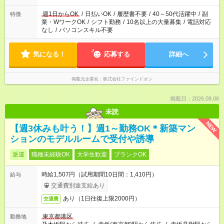
週1日からOK
/
日払いOK
/
履歴書不要
/
40～50代活躍中
/
副
特徴
業・WワークOK
/
シフト勤務
/
10名以上の大量募集
/
電話対応
なし
/
パソコンスキル不要
気になる！
応募する
詳細へ
掲載元企業名
株式会社ファインドオン
掲載日：2026.08.06
未読
NEW
【週3休みも叶う！】週1～勤務OK＊新築マン
ションのモデルルームで受付や誘導
派遣
職種未経験OK
大学生歓迎
ブランクOK
時給1,507円（試用期間10日間：1,410円）
給与
交通費別途支給あり
あり（1日往復上限2000円）
交通費
東京都港区
勤務地