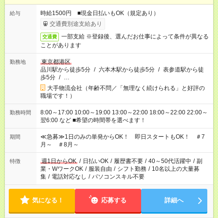
時給1500円 ■現金日払いもOK（規定あり）
給与
交通費別途支給あり
一部支給 ※登録後、選んだお仕事によって条件が異なる
交通費
ことがあります
東京都港区
勤務地
品川駅から徒歩5分
/
六本木駅から徒歩5分
/
表参道駅から徒
歩5分
/
…
大手物流会社（年齢不問／「無理なく続けられる」と好評の
職場です！）
8:00～17:00 10:00～19:00 13:00～22:00 18:00～22:00 22:00～
勤務時間
翌6:00 など ■希望の時間帯を選べます！
≪急募≫1日のみの単発からOK！ 即日スタートもOK！ ＃7
期間
月～ ＃8月～
週1日からOK
/
日払いOK
/
履歴書不要
/
40～50代活躍中
/
副
特徴
業・WワークOK
/
服装自由
/
シフト勤務
/
10名以上の大量募
集
/
電話対応なし
/
パソコンスキル不要
気になる！
応募する
詳細へ