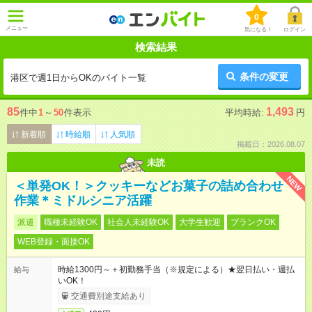
0
メニュー
気になる！
ログイン
検索結果
条件の変更
港区で週1日からOKのバイト一覧
85
1,493
件中
1
～
50
件表示
平均時給:
円
新着順
時給順
人気順
掲載日：2026.08.07
未読
NEW
＜単発OK！＞クッキーなどお菓子の詰め合わせ
作業＊ミドルシニア活躍
派遣
職種未経験OK
社会人未経験OK
大学生歓迎
ブランクOK
WEB登録・面接OK
時給1300円～＋初勤務手当（※規定による）★翌日払い・週払
給与
いOK！
交通費別途支給あり