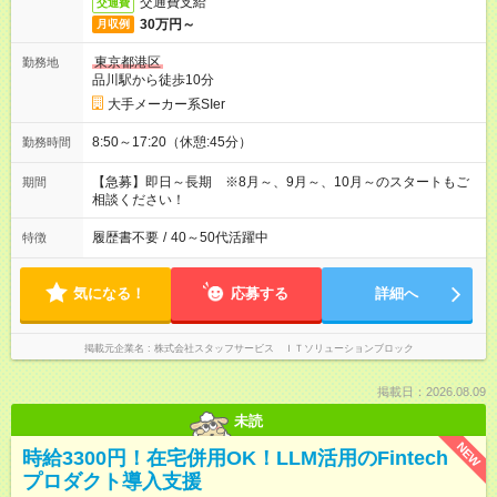
交通費支給
交通費
30万円～
月収例
東京都港区
勤務地
品川駅から徒歩10分
大手メーカー系SIer
8:50～17:20（休憩:45分）
勤務時間
【急募】即日～長期 ※8月～、9月～、10月～のスタートもご
期間
相談ください！
履歴書不要
/
40～50代活躍中
特徴
気になる！
応募する
詳細へ
掲載元企業名
株式会社スタッフサービス ＩＴソリューションブロック
掲載日：2026.08.09
未読
NEW
時給3300円！在宅併用OK！LLM活用のFintech
プロダクト導入支援