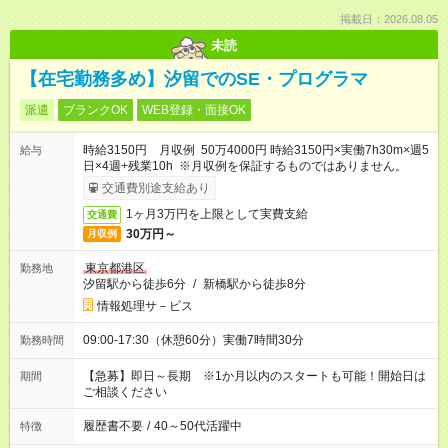
掲載日：2026.08.05
未読
【在宅勤務多め】汐留でのSE・プログラマ
派遣
ブランクOK
WEB登録・面接OK
時給3150円 月収例 50万4000円 時給3150円×実働7h30m×週5
給与
日×4週+残業10h ※月収例を保証するものではありません。
交通費別途支給あり
1ヶ月3万円を上限として実費支給
交通費
30万円～
月収例
東京都港区
勤務地
汐留駅から徒歩6分
/
新橋駅から徒歩8分
情報処理サ－ビス
09:00-17:30（休憩60分）実働7時間30分
勤務時間
【急募】即日～長期 ※1か月以内のスタートも可能！開始日は
期間
ご相談ください
履歴書不要
/
40～50代活躍中
特徴