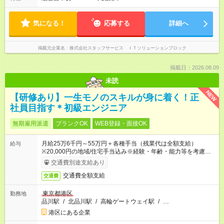
気になる！
応募する
詳細へ
掲載元企業名
株式会社スタッフサービス ＩＴソリューションブロック
掲載日：2026.08.09
未読
NEW
【研修あり】一生モノのスキルが身に着く！正
社員目指す＊初級エンジニア
無期雇用派遣
ブランクOK
WEB登録・面接OK
月給25万6千円～55万円＋各種手当（残業代は全額支給）
給与
※20,000円の地域/住宅手当込み※経験・年齢・能力等を考慮し
て加給・優遇します。★同一就業先で1年以上継続したら月1万
交通費別途支給あり
円の継続手当支給
交通費全額支給
交通費
東京都港区
勤務地
品川駅
/
北品川駅
/
高輪ゲートウェイ駅
/
…
港区にある企業