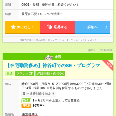
09/01～長期 ※開始日ご相談ください！
期間
履歴書不要
/
40～50代活躍中
特徴
気になる！
応募する
詳細へ
掲載元企業名
株式会社スタッフサービス ＩＴソリューションブロック
掲載日：2026.08.06
未読
NEW
【在宅勤務多め】神谷町でのSE・プログラマ
派遣
ブランクOK
WEB登録・面接OK
時給3200円 月収例 51万2000円 時給3200円×実働7h30m×週5
給与
日×4週+残業10h ※月収例を保証するものではありません。
交通費別途支給あり
1ヶ月3万円を上限として実費支給
交通費
30万円～
月収例
東京都港区
勤務地