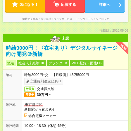
気になる！
応募する
詳細へ
掲載元企業名
株式会社スタッフサービス ＩＴソリューションブロック
掲載日：2026.08.06
未読
NEW
時給3000円！〈在宅あり〉デジタルサイネージ
向け開発＠新橋
派遣
社会人未経験OK
ブランクOK
WEB登録・面接OK
時給3000円+交 【月収例】46万5000円
給与
交通費別途支給あり
交通費支給
交通費
30万円～
月収例
東京都港区
勤務地
新橋駅から徒歩9分
総合電機メーカー
10:00～18:30（休憩:45分）
勤務時間