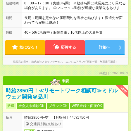
8：30～17：30（実働8時間） ※勤務時間は就業先により異なる
勤務時間
場合があります。 ◎フレックス勤務が可能な就業先もありま
す。 ◎今よりもさらに働きやすい環境をつくるべく、 働き方
改革に全社をあげて取り組んでいます。
長期（期間を定めない雇用契約を当社と結びます）派遣先が変
期間
わっても雇用は継続！
40～50代活躍中
/
服装自由
/
10名以上の大量募集
特徴
気になる！
応募する
詳細へ
掲載元企業名
株式会社スタッフサービス エンジニアリング事業本部（無期雇用派遣）
掲載日：2026.08.09
未読
NEW
時給2850円！≪リモートワーク相談可≫ミドル
ウェア開発＠品川
派遣
社会人未経験OK
ブランクOK
WEB登録・面接OK
時給2850円+交 【月収例】44万1750円
給与
交通費別途支給あり