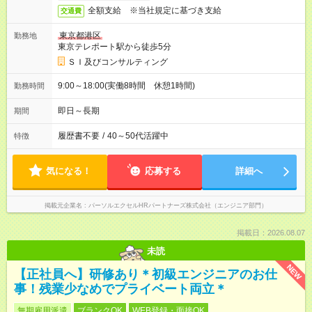
全額支給 ※当社規定に基づき支給
交通費
東京都港区
勤務地
東京テレポート駅から徒歩5分
ＳＩ及びコンサルティング
9:00～18:00(実働8時間 休憩1時間)
勤務時間
即日～長期
期間
履歴書不要
/
40～50代活躍中
特徴
気になる！
応募する
詳細へ
掲載元企業名
パーソルエクセルHRパートナーズ株式会社（エンジニア部門）
掲載日：2026.08.07
未読
NEW
【正社員へ】研修あり＊初級エンジニアのお仕
事！残業少なめでプライベート両立＊
無期雇用派遣
ブランクOK
WEB登録・面接OK