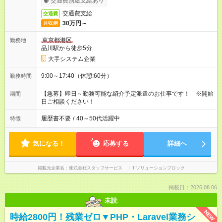
交通費別途支給あり
交通費支給
交通費
30万円～
月収例
東京都港区
勤務地
品川駅から徒歩5分
大手システム企業
9:00～17:40（休憩:60分）
勤務時間
【急募】即日～勤務可能な紹介予定派遣のお仕事です！ ※開始
期間
日ご相談ください！
履歴書不要
/
40～50代活躍中
特徴
気になる！
応募する
詳細へ
掲載元企業名
株式会社スタッフサービス ＩＴソリューションブロック
掲載日：2026.08.06
未読
NEW
時給2800円！残業ゼロ▼PHP・Laravel業務シ