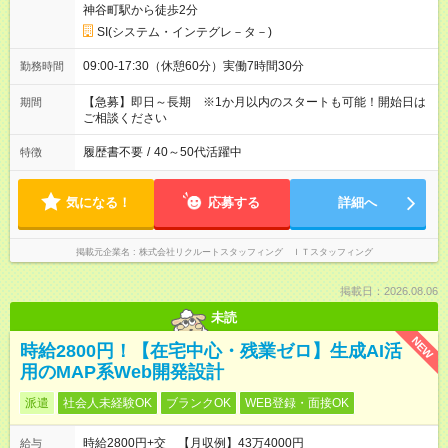
神谷町駅から徒歩2分
SI(システム・インテグレ－タ－)
09:00-17:30（休憩60分）実働7時間30分
勤務時間
【急募】即日～長期 ※1か月以内のスタートも可能！開始日は
期間
ご相談ください
履歴書不要
/
40～50代活躍中
特徴
気になる！
応募する
詳細へ
掲載元企業名
株式会社リクルートスタッフィング ＩＴスタッフィング
掲載日：2026.08.06
未読
NEW
時給2800円！【在宅中心・残業ゼロ】生成AI活
用のMAP系Web開発設計
派遣
社会人未経験OK
ブランクOK
WEB登録・面接OK
時給2800円+交 【月収例】43万4000円
給与