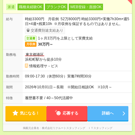
派遣
職種未経験OK
ブランクOK
WEB登録・面接OK
時給3300円 月収例 52万8000円 時給3300円×実働7h30m×週5
給与
日×4週+残業10h ※月収例を保証するものではありません。
交通費別途支給あり
1ヶ月3万円を上限として実費支給
交通費
30万円～
月収例
東京都港区
勤務地
浜松町駅から徒歩10分
情報処理サ－ビス
09:00-17:30（休憩60分）実働7時間30分
勤務時間
2026年10月01日～長期 ※開始日相談OK ※10月～
期間
履歴書不要
/
40～50代活躍中
特徴
気になる！
応募する
詳細へ
掲載元企業名
株式会社リクルートスタッフィング ＩＴスタッフィング