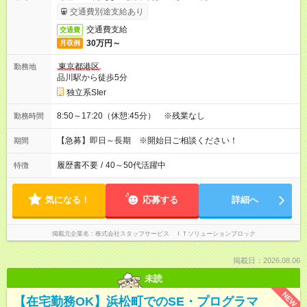
交通費別途支給あり
交通費支給
交通費
30万円～
月収例
東京都港区
勤務地
品川駅から徒歩5分
独立系SIer
8:50～17:20（休憩:45分） ※残業なし
勤務時間
【急募】即日～長期 ※開始日ご相談ください！
期間
履歴書不要
/
40～50代活躍中
特徴
気になる！
応募する
詳細へ
掲載元企業名
株式会社スタッフサービス ＩＴソリューションブロック
掲載日：2026.08.06
未読
NEW
【在宅勤務OK】浜松町でのSE・プログラマ