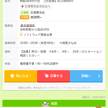
時給3930円+交 【月収例】62万8800円
給与
交通費別途支給あり
交通費支給
交通費
30万円～
月収例
東京都港区
勤務地
浜松町駅から徒歩10分
ソフトウェア開発企業
10:00～19:00（休憩:60分） ※残業少なめ
勤務時間
【急募】即日～長期 ※8月～、9月～、10月～のスタートもご
期間
相談ください！
履歴書不要
/
40～50代活躍中
特徴
気になる！
応募する
詳細へ
掲載元企業名
株式会社スタッフサービス ＩＴソリューションブロック
掲載日：2026.08.07
未読