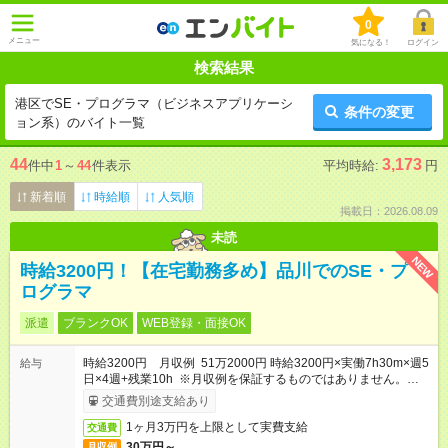
0
メニュー
気になる！
ログイン
検索結果
港区でSE・プログラマ（ビジネスアプリケーシ
条件の変更
ョン系）のバイト一覧
44
3,173
件中
1
～
44
件表示
平均時給:
円
新着順
時給順
人気順
掲載日：2026.08.09
未読
NEW
時給3200円！【在宅勤務多め】品川でのSE・プ
ログラマ
派遣
ブランクOK
WEB登録・面接OK
時給3200円 月収例 51万2000円 時給3200円×実働7h30m×週5
給与
日×4週+残業10h ※月収例を保証するものではありません。※給
与即受取りサービス利用可（利用条件有）
交通費別途支給あり
1ヶ月3万円を上限として実費支給
交通費
30万円～
月収例