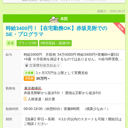
掲載元企業名
株式会社リクルートスタッフィング ＩＴスタッフィング
掲載日：2026.08.07
未読
NEW
時給3400円！【在宅勤務OK】赤坂見附での
SE・プログラマ
派遣
ブランクOK
WEB登録・面接OK
時給3400円 月収例 54万4000円 時給3400円×実働8h×週5日
給与
×4週 ※月収例を保証するものではありません。※給与即受取り
サービス利用可（利用条件有）
交通費別途支給あり
1ヶ月3万円を上限として実費支給
交通費
30万円～
月収例
東京都港区
勤務地
赤坂見附駅から徒歩5分
/
溜池山王駅から徒歩5分
人材派遣・紹介業
09:00-18:00（休憩60分）実働8時間 （残業少なめ！）
勤務時間
【急募】即日～長期 ※1か月以内のスタートも可能！開始日は
期間
ご相談ください