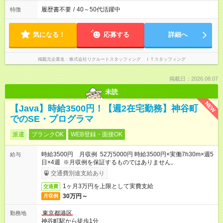
履歴書不要
/
40～50代活躍中
特徴
気になる！
応募する
詳細へ
掲載元企業名
株式会社リクルートスタッフィング ＩＴスタッフィング
掲載日：2026.08.07
未読
NEW
【Java】時給3500円！【週2在宅勤務】神谷町
でのSE・プログラマ
派遣
ブランクOK
WEB登録・面接OK
時給3500円 月収例 52万5000円 時給3500円×実働7h30m×週5
給与
日×4週 ※月収例を保証するものではありません。
交通費別途支給あり
1ヶ月3万円を上限として実費支給
交通費
30万円～
月収例
東京都港区
勤務地
神谷町駅から徒歩1分