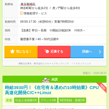
東京都港区
勤務地
神谷町駅から徒歩2分
/
虎ノ門駅から徒歩8分
情報処理サ－ビス
09:00-17:30（休憩60分）実働7時間30分
勤務時間
【急募】即日～長期 ※開始日相談OK ※08月～
期間
履歴書不要
/
40～50代活躍中
特徴
気になる！
応募する
詳細へ
掲載元企業名
株式会社リクルートスタッフィング ＩＴスタッフィング
掲載日：2026.08.07
未読
NEW
時給3930円！《在宅有＆遅めの10時始業》CPU
高速化開発C/C++Linux
派遣
社会人未経験OK
ブランクOK
WEB登録・面接OK