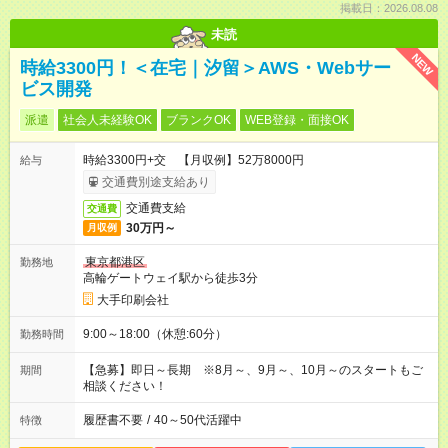
掲載日：2026.08.08
未読
NEW
時給3300円！＜在宅｜汐留＞AWS・Webサー
ビス開発
派遣
社会人未経験OK
ブランクOK
WEB登録・面接OK
時給3300円+交 【月収例】52万8000円
給与
交通費別途支給あり
交通費支給
交通費
30万円～
月収例
東京都港区
勤務地
高輪ゲートウェイ駅から徒歩3分
大手印刷会社
9:00～18:00（休憩:60分）
勤務時間
【急募】即日～長期 ※8月～、9月～、10月～のスタートもご
期間
相談ください！
履歴書不要
/
40～50代活躍中
特徴