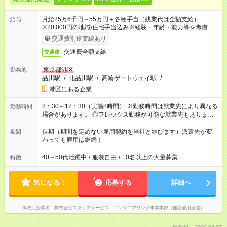
月給25万6千円～55万円＋各種手当（残業代は全額支給）
給与
※20,000円の地域/住宅手当込み※経験・年齢・能力等を考慮し
て加給・優遇します。★同一就業先で1年以上継続したら月1万
交通費別途支給あり
円の継続手当支給
交通費全額支給
交通費
東京都港区
勤務地
品川駅
/
北品川駅
/
高輪ゲートウェイ駅
/
…
港区にある企業
8：30～17：30（実働8時間） ※勤務時間は就業先により異なる
勤務時間
場合があります。 ◎フレックス勤務が可能な就業先もありま
す。 ◎今よりもさらに働きやすい環境をつくるべく、 働き方
改革に全社をあげて取り組んでいます。
長期（期間を定めない雇用契約を当社と結びます）派遣先が変
期間
わっても雇用は継続！
40～50代活躍中
/
服装自由
/
10名以上の大量募集
特徴
気になる！
応募する
詳細へ
掲載元企業名
株式会社スタッフサービス エンジニアリング事業本部（無期雇用派遣）