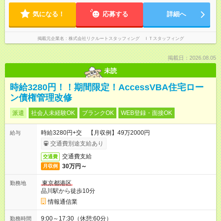
気になる！
応募する
詳細へ
掲載元企業名
株式会社リクルートスタッフィング ＩＴスタッフィング
掲載日：2026.08.05
未読
時給3280円！！期間限定！AccessVBA住宅ロー
ン債権管理改修
派遣
社会人未経験OK
ブランクOK
WEB登録・面接OK
時給3280円+交 【月収例】49万2000円
給与
交通費別途支給あり
交通費支給
交通費
30万円～
月収例
東京都港区
勤務地
品川駅から徒歩10分
情報通信業
9:00～17:30（休憩:60分）
勤務時間