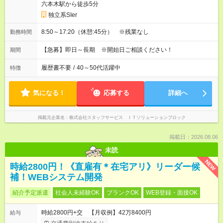
六本木駅から徒歩5分
独立系SIer
8:50～17:20（休憩:45分） ※残業なし
勤務時間
【急募】即日～長期 ※開始日ご相談ください！
期間
履歴書不要
/
40～50代活躍中
特徴
気になる！
応募する
詳細へ
掲載元企業名
株式会社スタッフサービス ＩＴソリューションブロック
掲載日：2026.08.06
未読
NEW
時給2800円！《直雇有＊在宅アリ》リーダー候
補！WEBシステム開発
紹介予定派遣
社会人未経験OK
ブランクOK
WEB登録・面接OK
時給2800円+交 【月収例】42万8400円
給与