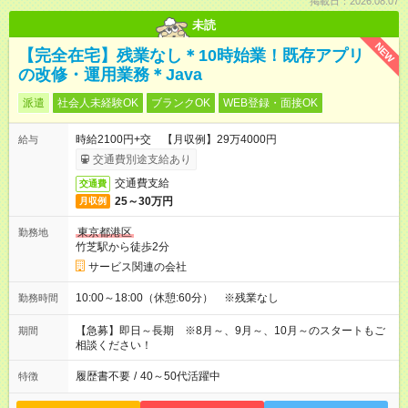
掲載日：2026.08.07
未読
NEW
【完全在宅】残業なし＊10時始業！既存アプリ
の改修・運用業務＊Java
派遣
社会人未経験OK
ブランクOK
WEB登録・面接OK
時給2100円+交 【月収例】29万4000円
給与
交通費別途支給あり
交通費支給
交通費
25～30万円
月収例
東京都港区
勤務地
竹芝駅から徒歩2分
サービス関連の会社
10:00～18:00（休憩:60分） ※残業なし
勤務時間
【急募】即日～長期 ※8月～、9月～、10月～のスタートもご
期間
相談ください！
履歴書不要
/
40～50代活躍中
特徴