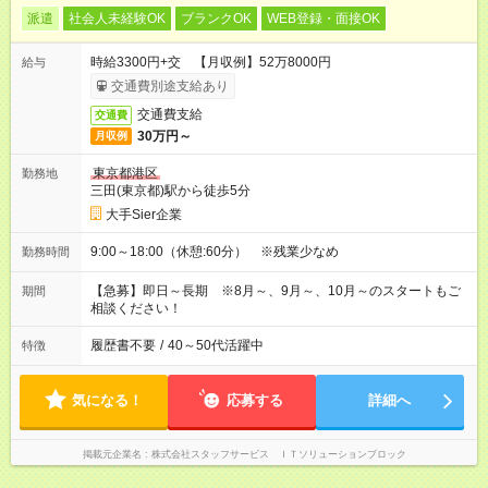
派遣
社会人未経験OK
ブランクOK
WEB登録・面接OK
時給3300円+交 【月収例】52万8000円
給与
交通費別途支給あり
交通費支給
交通費
30万円～
月収例
東京都港区
勤務地
三田(東京都)駅から徒歩5分
大手Sier企業
9:00～18:00（休憩:60分） ※残業少なめ
勤務時間
【急募】即日～長期 ※8月～、9月～、10月～のスタートもご
期間
相談ください！
履歴書不要
/
40～50代活躍中
特徴
気になる！
応募する
詳細へ
掲載元企業名
株式会社スタッフサービス ＩＴソリューションブロック