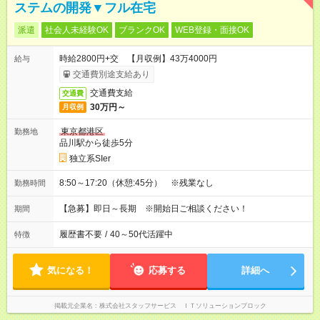
ステムの開発▼フル在宅
派遣
社会人未経験OK
ブランクOK
WEB登録・面接OK
時給2800円+交 【月収例】43万4000円
給与
交通費別途支給あり
交通費支給
交通費
30万円～
月収例
東京都港区
勤務地
品川駅から徒歩5分
独立系SIer
8:50～17:20（休憩:45分） ※残業なし
勤務時間
【急募】即日～長期 ※開始日ご相談ください！
期間
履歴書不要
/
40～50代活躍中
特徴
気になる！
応募する
詳細へ
掲載元企業名
株式会社スタッフサービス ＩＴソリューションブロック