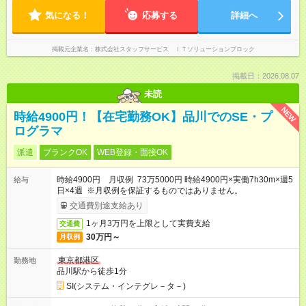
気になる！
応募する
詳細へ
掲載元企業名
株式会社スタッフサービス ＩＴソリューションブロック
掲載日：2026.08.07
未読
NEW
時給4900円！【在宅勤務OK】品川でのSE・プ
ログラマ
派遣
ブランクOK
WEB登録・面接OK
時給4900円 月収例 73万5000円 時給4900円×実働7h30m×週5
給与
日×4週 ※月収例を保証するものではありません。
交通費別途支給あり
1ヶ月3万円を上限として実費支給
交通費
30万円～
月収例
東京都港区
勤務地
品川駅から徒歩1分
SI(システム・インテグレ－タ－)