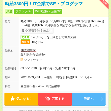
NEW
時給3800円！IT企業でSE・プログラマ
派遣
ブランクOK
WEB登録・面接OK
時給3800円 月収例 60万8000円 時給3800円×実働7h30m×週5
給与
日×4週+残業10h ※月収例を保証するものではありません。※給
与即受取りサービス利用可（利用条件有）
交通費別途支給あり
1ヶ月3万円を上限として実費支給
交通費
30万円～
月収例
東京都港区
勤務地
品川駅から徒歩8分
ソフトウェア
09:00-17:30（休憩60分）実働7時間30分
勤務時間
2026年09月01日～長期 ※開始日相談OK ※09月～
期間
履歴書不要
/
40～50代活躍中
特徴
気になる！
応募する
詳細へ