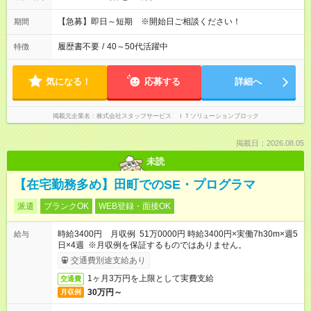
【急募】即日～短期 ※開始日ご相談ください！
期間
履歴書不要
/
40～50代活躍中
特徴
気になる！
応募する
詳細へ
掲載元企業名
株式会社スタッフサービス ＩＴソリューションブロック
掲載日：2026.08.05
未読
【在宅勤務多め】田町でのSE・プログラマ
派遣
ブランクOK
WEB登録・面接OK
時給3400円 月収例 51万0000円 時給3400円×実働7h30m×週5
給与
日×4週 ※月収例を保証するものではありません。
交通費別途支給あり
1ヶ月3万円を上限として実費支給
交通費
30万円～
月収例