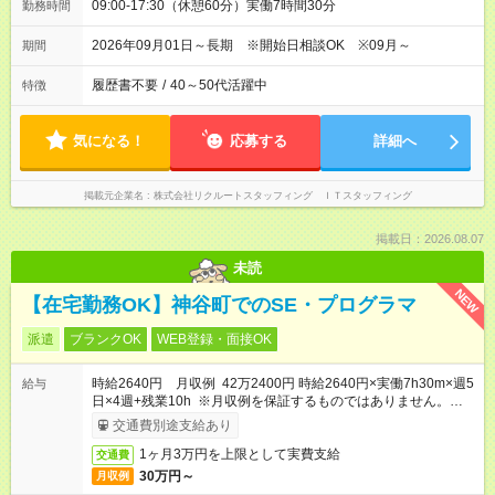
09:00-17:30（休憩60分）実働7時間30分
勤務時間
2026年09月01日～長期 ※開始日相談OK ※09月～
期間
履歴書不要
/
40～50代活躍中
特徴
気になる！
応募する
詳細へ
掲載元企業名
株式会社リクルートスタッフィング ＩＴスタッフィング
掲載日：2026.08.07
未読
NEW
【在宅勤務OK】神谷町でのSE・プログラマ
派遣
ブランクOK
WEB登録・面接OK
時給2640円 月収例 42万2400円 時給2640円×実働7h30m×週5
給与
日×4週+残業10h ※月収例を保証するものではありません。※給
与即受取りサービス利用可（利用条件有）
交通費別途支給あり
1ヶ月3万円を上限として実費支給
交通費
30万円～
月収例