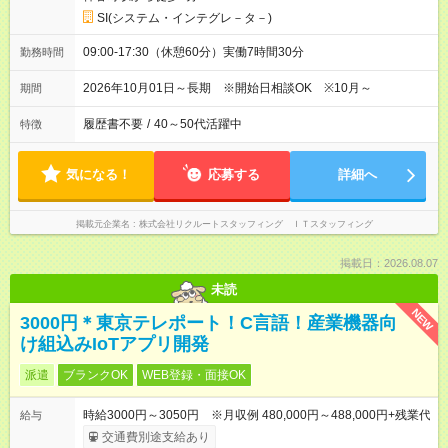
SI(システム・インテグレ－タ－)
09:00-17:30（休憩60分）実働7時間30分
勤務時間
2026年10月01日～長期 ※開始日相談OK ※10月～
期間
履歴書不要
/
40～50代活躍中
特徴
気になる！
応募する
詳細へ
掲載元企業名
株式会社リクルートスタッフィング ＩＴスタッフィング
掲載日：2026.08.07
未読
NEW
3000円＊東京テレポート！C言語！産業機器向
け組込みIoTアプリ開発
派遣
ブランクOK
WEB登録・面接OK
時給3000円～3050円 ※月収例 480,000円～488,000円+残業代
給与
交通費別途支給あり