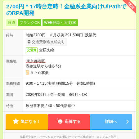
NEW
2700円＊17時台定時！金融系企業向けUiPathで
のRPA開発
派遣
ブランクOK
WEB登録・面接OK
時給2700円 ※月収例 391,500円+残業代
給与
交通費別途支給あり
全額支給
交通費
東京都港区
勤務地
表参道駅から徒歩5分
ＢＰＯ事業
9:00～17:15(実働7時間15分 休憩1時間)
勤務時間
2026年09月上旬～長期 ※9月～OK！
期間
履歴書不要
/
40～50代活躍中
特徴
気になる！
応募する
詳細へ
掲載元企業名
パーソルエクセルHRパートナーズ株式会社（エンジニア部門）