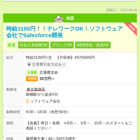
掲載日：2026.08.09
未読
NEW
時給3100円！！テレワークOK！ソフトウェア
会社でSalesforce開発
派遣
社会人未経験OK
ブランクOK
WEB登録・面接OK
時給3100円+交 【月収例】49万6000円
給与
交通費別途支給あり
交通費支給
交通費
30万円～
月収例
東京都港区
勤務地
新橋駅から徒歩5分
ソフトウェア会社
9:00～18:00（休憩:60分）
勤務時間
【急募】即日～長期 ※8月～、9月～、10月～のスタートもご
期間
相談ください！
履歴書不要
/
40～50代活躍中
特徴