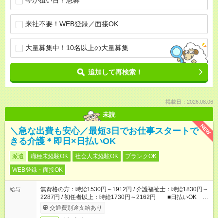
今が狙い目！急募
来社不要！WEB登録／面接OK
大量募集中！10名以上の大量募集
追加して再検索！
掲載日：2026.08.06
未読
NEW
＼急な出費も安心／最短3日でお仕事スタートで
きる介護＊即日×日払いOK
派遣
職種未経験OK
社会人未経験OK
ブランクOK
WEB登録・面接OK
無資格の方：時給1530円～1912円 / 介護福祉士：時給1830円～
給与
2287円 / 初任者以上：時給1730円～2162円 ■日払いOK ■
日収例：1万2240円（時給1530円×8h）
交通費別途支給あり