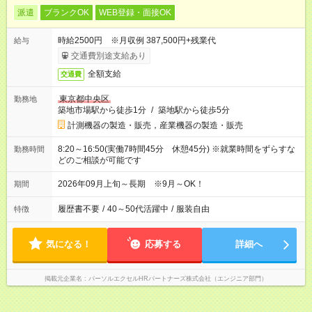
派遣
ブランクOK
WEB登録・面接OK
時給2500円 ※月収例 387,500円+残業代
給与
交通費別途支給あり
全額支給
交通費
東京都中央区
勤務地
築地市場駅から徒歩1分
/
築地駅から徒歩5分
計測機器の製造・販売，産業機器の製造・販売
8:20～16:50(実働7時間45分 休憩45分) ※就業時間をずらすな
勤務時間
どのご相談が可能です
2026年09月上旬～長期 ※9月～OK！
期間
履歴書不要
/
40～50代活躍中
/
服装自由
特徴
気になる！
応募する
詳細へ
掲載元企業名
パーソルエクセルHRパートナーズ株式会社（エンジニア部門）