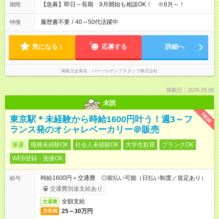
【急募】即日～長期 9月開始も相談OK！ ※8月～！
期間
履歴書不要
/
40～50代活躍中
特徴
気になる！
応募する
詳細へ
掲載元企業名
パーソルテンプスタッフ株式会社
掲載日：2026.08.06
未読
NEW
東京駅＊未経験から時給1600円叶う！週3～フ
ランス発のオシャレベーカリー＠販売
派遣
職種未経験OK
社会人未経験OK
大学生歓迎
ブランクOK
WEB登録・面接OK
時給1600円＋交通費 ◎前払い可能（日払い制度／規定あり）
給与
交通費別途支給あり
全額支給
交通費
25～30万円
月収例