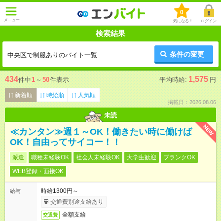
0
メニュー
気になる！
ログイン
検索結果
条件の変更
中央区で制服ありのバイト一覧
434
1,575
件中
1
～
50
件表示
平均時給:
円
新着順
時給順
人気順
掲載日：2026.08.06
未読
NEW
≪カンタン≫週１～OK！働きたい時に働けば
OK！自由ってサイコー！！
派遣
職種未経験OK
社会人未経験OK
大学生歓迎
ブランクOK
WEB登録・面接OK
時給1300円～
給与
交通費別途支給あり
全額支給
交通費