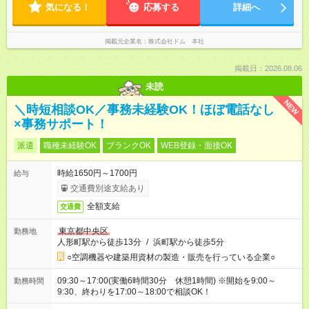
気になる！
応募する
詳細へ
掲載元企業名
株式会社ドム 本社
掲載日：2026.08.06
未読
NEW
＼時短相談OK／事務未経験OK！ほぼ電話なし
×事務サポート！
派遣
職種未経験OK
ブランクOK
WEB登録・面接OK
時給1650円～1700円
給与
交通費別途支給あり
全額支給
交通費
東京都中央区
勤務地
人形町駅から徒歩13分
/
浜町駅から徒歩5分
○空調機器や建築用資材の製造・販売を行っている企業○
09:30～17:00(実働6時間30分 休憩1時間) ※開始を9:00～
勤務時間
9:30、終わりを17:00～18:00で相談OK！