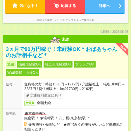
気になる！
応募する
詳細へ
掲載元企業名
パーソルテンプスタッフ株式会社
掲載日：2026.08.06
未読
NEW
3ヵ月で80万円稼ぐ！未経験OK＊おばあちゃん
のお話相手など＊
派遣
職種未経験OK
社会人未経験OK
ブランクOK
WEB登録・面接OK
無資格の方：時給1530円～1912円 / 介護福祉士：時給1830円～
給与
2287円 / 初任者以上：時給1730円～2162円
交通費別途支給あり
全額支給
交通費
東京都中央区
勤務地
銀座駅
/
茅場町駅
/
八丁堀(東京都)駅
/
…
介護施設や病院など ★自宅近くの施設がいいなど勤務地ご
相談ください