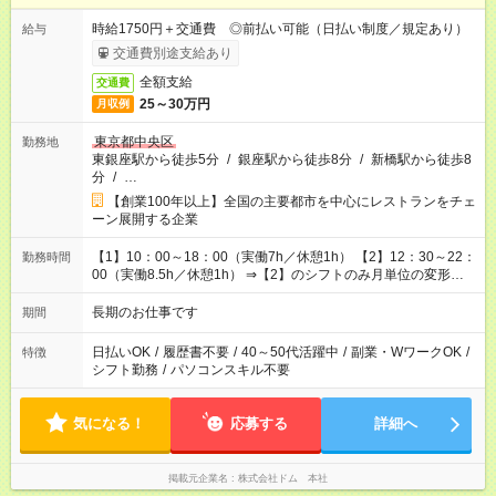
時給1750円＋交通費 ◎前払い可能（日払い制度／規定あり）
給与
交通費別途支給あり
全額支給
交通費
25～30万円
月収例
東京都中央区
勤務地
東銀座駅から徒歩5分
/
銀座駅から徒歩8分
/
新橋駅から徒歩8
分
/
…
【創業100年以上】全国の主要都市を中心にレストランをチェ
ーン展開する企業
【1】10：00～18：00（実働7h／休憩1h） 【2】12：30～22：
勤務時間
00（実働8.5h／休憩1h） ⇒【2】のシフトのみ月単位の変形労
働制：160～177.1h/月（超過分は別途全額支給）
長期のお仕事です
期間
日払いOK
/
履歴書不要
/
40～50代活躍中
/
副業・WワークOK
/
特徴
シフト勤務
/
パソコンスキル不要
気になる！
応募する
詳細へ
掲載元企業名
株式会社ドム 本社