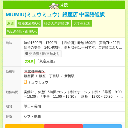
未読
MIUMIU(ミュウミュウ）銀座店 中国語通訳
派遣
職種未経験OK
社会人未経験OK
大学生歓迎
WEB登録・面接OK
時給1600円～1700円 【月給例】時給1600円 実働7H×22日
給与
勤務の場合「246,400円」※月収例は一例です。ご経験により異
なります。
交通費別途支給あり
「規定支給」
交通費
東京都中央区
勤務地
銀座駅
/
銀座一丁目駅
/
新橋駅
ミュウミュウ
実働7h、休憩1.5時間のシフト制です・シフト例：「早番 9:00
勤務時間
～18:30」「中番 11:00～19:30」「遅番 12:00～20:30」・店
舗によって異なりますがこちらを参考にして下さい。・お友達
紹介で現金GET！！ご紹介者の方がご勤務して頂いた場合、双
即日～長期
期間
方に2万円プレゼント！詳しくはお問合せ下さいませ！
シフト勤務
特徴