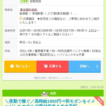
全額支給
交通費
東京都中央区
勤務地
銀座駅
/
茅場町駅
/
八丁堀(東京都)駅
/
…
介護施設 ★自宅近くの施設など、ご希望に合わせてご紹介
いたします！
(1)07:00～16:00 (2)09:00～18:00 (3)17:00～09:00 ※ 上記は一
勤務時間
例です！その他シフトもご相談ください！
即日～2ヶ月以上
期間
日払いOK
/
履歴書不要
/
40～50代活躍中
/
シフト勤務
/
10名以
特徴
上の大量募集
/
電話対応なし
/
パソコンスキル不要
気になる！
応募する
詳細へ
掲載元企業名
株式会社ニッソーネット
掲載日：2026.08.06
未読
NEW
＼夜勤で稼ぐ／高時給1850円⇒和モダンをイメ