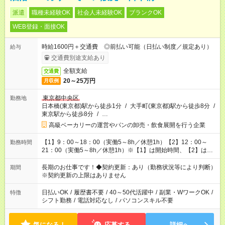
派遣
職種未経験OK
社会人未経験OK
ブランクOK
WEB登録・面接OK
時給1600円＋交通費 ◎前払い可能（日払い制度／規定あり）
給与
交通費別途支給あり
全額支給
交通費
20～25万円
月収例
東京都中央区
勤務地
日本橋(東京都)駅から徒歩1分
/
大手町(東京都)駅から徒歩8分
/
東京駅から徒歩8分
/
…
高級ベーカリーの運営やパンの卸売・飲食展開を行う企業
【1】9：00～18：00（実働5～8h／休憩1h）【2】12：00～
勤務時間
21：00（実働5～8h／休憩1h）※【1】は開始時間、【2】は終
了時間が固定になります★最低時間数の固定OK
長期のお仕事です！◆契約更新：あり（勤務状況等により判断）
期間
※契約更新の上限はありません
日払いOK
/
履歴書不要
/
40～50代活躍中
/
副業・WワークOK
/
特徴
シフト勤務
/
電話対応なし
/
パソコンスキル不要
気になる！
応募する
詳細へ