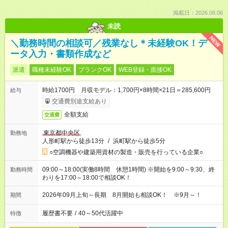
掲載日：2026.08.06
未読
NEW
＼勤務時間の相談可／残業なし＊未経験OK！デ
ータ入力・書類作成など
派遣
職種未経験OK
ブランクOK
WEB登録・面接OK
時給1700円 月収モデル：1,700円×8時間×21日＝285,600円
給与
交通費別途支給あり
全額支給
交通費
東京都中央区
勤務地
人形町駅から徒歩13分
/
浜町駅から徒歩5分
○空調機器や建築用資材の製造・販売を行っている企業○
09:00～18:00(実働8時間 休憩1時間) ※開始を9:00～9:30、終
勤務時間
わりを17:00～18:00で相談OK！
2026年09月上旬～長期 8月開始も相談OK！ ※9月～！
期間
履歴書不要
/
40～50代活躍中
特徴