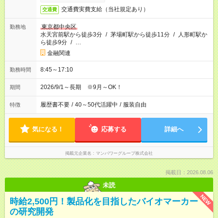
交通費実費支給（当社規定あり）
交通費
東京都中央区
勤務地
水天宮前駅から徒歩3分
/
茅場町駅から徒歩11分
/
人形町駅か
ら徒歩9分
/
…
金融関連
8:45～17:10
勤務時間
2026/9/1～長期 ※9月～OK！
期間
履歴書不要
/
40～50代活躍中
/
服装自由
特徴
気になる！
応募する
詳細へ
掲載元企業名
マンパワーグループ株式会社
掲載日：2026.08.06
未読
NEW
時給2,500円！製品化を目指したバイオマーカー
の研究開発