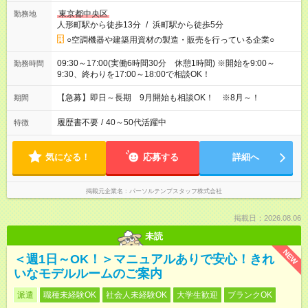
東京都中央区
勤務地
人形町駅から徒歩13分
/
浜町駅から徒歩5分
○空調機器や建築用資材の製造・販売を行っている企業○
09:30～17:00(実働6時間30分 休憩1時間) ※開始を9:00～
勤務時間
9:30、終わりを17:00～18:00で相談OK！
【急募】即日～長期 9月開始も相談OK！ ※8月～！
期間
履歴書不要
/
40～50代活躍中
特徴
気になる！
応募する
詳細へ
掲載元企業名
パーソルテンプスタッフ株式会社
掲載日：2026.08.06
未読
NEW
＜週1日～OK！＞マニュアルありで安心！きれ
いなモデルルームのご案内
派遣
職種未経験OK
社会人未経験OK
大学生歓迎
ブランクOK