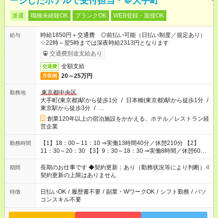
ージしたホテルで受付担当＊＠大手町
派遣
職種未経験OK
ブランクOK
WEB登録・面接OK
時給1850円＋交通費 ◎前払い可能（日払い制度／規定あり）
給与
☆22時～翌5時までは深夜時給2313円となります
交通費別途支給あり
全額支給
交通費
20～25万円
月収例
東京都中央区
勤務地
大手町(東京都)駅から徒歩1分
/
日本橋(東京都)駅から徒歩1分
/
東京駅から徒歩3分
/
…
創業120年以上の宿泊施設をかかえる、ホテル／レストラン経
営企業
【1】18：00～11：10 ⇒実働13時間40分／休憩210分 【2】
勤務時間
11：30～20：30 【3】9：30～18：30 ⇒実働8時間／休憩60分
※週20時間以上の勤務必須 ※【1】のシフトは必須でご対応いた
だきます。 ※シフト例 【1】のみの勤務：週2～3日 【1】＋
長期のお仕事です ◆契約更新：あり（勤務状況等により判断）※
期間
【2】又は【3】の場合、【2】又は【3】は 必ず2日以上必要と
契約更新の上限はありません
なります。
日払いOK
/
履歴書不要
/
副業・WワークOK
/
シフト勤務
/
パソ
特徴
コンスキル不要