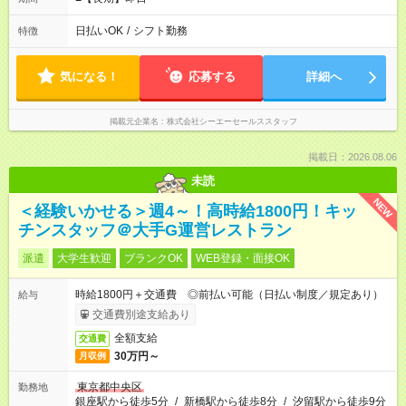
日払いOK
/
シフト勤務
特徴
気になる！
応募する
詳細へ
掲載元企業名
株式会社シーエーセールススタッフ
掲載日：2026.08.06
未読
NEW
＜経験いかせる＞週4～！高時給1800円！キッ
チンスタッフ＠大手G運営レストラン
派遣
大学生歓迎
ブランクOK
WEB登録・面接OK
時給1800円＋交通費 ◎前払い可能（日払い制度／規定あり）
給与
交通費別途支給あり
全額支給
交通費
30万円～
月収例
東京都中央区
勤務地
銀座駅から徒歩5分
/
新橋駅から徒歩8分
/
汐留駅から徒歩9分