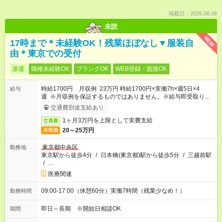
掲載日：2026.08.06
未読
NEW
17時まで＊未経験OK！残業ほぼなし▼服装自
由＊東京での受付
派遣
職種未経験OK
ブランクOK
WEB登録・面接OK
時給1700円 月収例 23万円 時給1700円×実働7h×週5日×4
給与
週 ※月収例を保証するものではありません。※給与即受取りサ
ービス利用可（利用条件有）
交通費別途支給あり
1ヶ月3万円を上限として実費支給
交通費
20～25万円
月収例
東京都中央区
勤務地
東京駅から徒歩4分
/
日本橋(東京都)駅から徒歩5分
/
三越前駅
/
…
医療関連
09:00-17:00（休憩60分）実働7時間（残業少なめ！）
勤務時間
即日～長期 ※開始日相談OK
期間