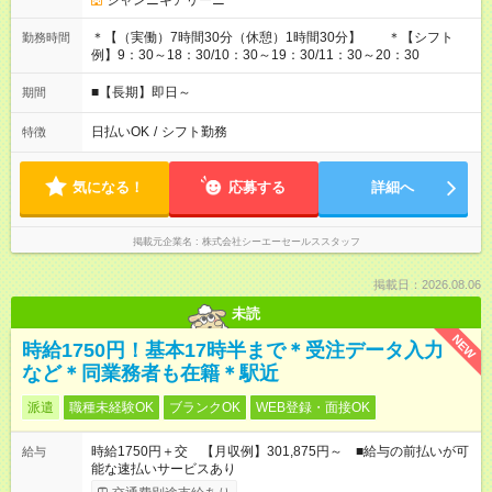
ジャンニキアリーニ
＊【（実働）7時間30分（休憩）1時間30分】 ＊【シフト
勤務時間
例】9：30～18：30/10：30～19：30/11：30～20：30
■【長期】即日～
期間
日払いOK
/
シフト勤務
特徴
気になる！
応募する
詳細へ
掲載元企業名
株式会社シーエーセールススタッフ
掲載日：2026.08.06
未読
NEW
時給1750円！基本17時半まで＊受注データ入力
など＊同業務者も在籍＊駅近
派遣
職種未経験OK
ブランクOK
WEB登録・面接OK
時給1750円＋交 【月収例】301,875円～ ■給与の前払いが可
給与
能な速払いサービスあり