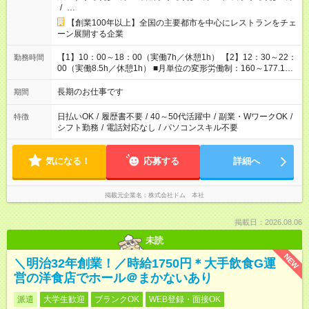
/
…
【創業100年以上】全国の主要都市を中心にレストランをチェ
ーン展開する企業
【1】10：00～18：00（実働7h／休憩1h） 【2】12：30～22：
勤務時間
00（実働8.5h／休憩1h） ■月単位の変形労働制：160～177.1h/
月（超過分は別途全額支給） ※【2】シフトでの勤務の場合のみ
★時短の相談OK
長期のお仕事です
期間
日払いOK
/
履歴書不要
/
40～50代活躍中
/
副業・WワークOK
/
特徴
シフト勤務
/
電話対応なし
/
パソコンスキル不要
気になる！
応募する
詳細へ
掲載元企業名
株式会社ドム 本社
掲載日：2026.08.06
未読
NEW
＼明治32年創業！／時給1750円＊大手飲食G運
営の洋食店でホール＠まかないあり
派遣
大学生歓迎
ブランクOK
WEB登録・面接OK