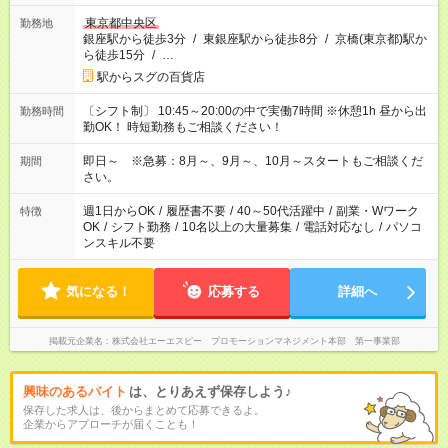
東京都中央区
勤務地
銀座駅から徒歩3分
/
東銀座駅から徒歩8分
/
京橋(東京都)駅か
ら徒歩15分
/
…
駅からスグの百貨店
〔シフト制〕 10:45～20:00の中で実働7時間 ※休憩1h 昼から出
勤務時間
勤OK！ 時短勤務もご相談ください！
即日～ ※急募：8月～、9月～、10月～スタートもご相談くだ
期間
さい。
週1日からOK
/
履歴書不要
/
40～50代活躍中
/
副業・Wワーク
特徴
OK
/
シフト勤務
/
10名以上の大量募集
/
電話対応なし
/
パソコ
ンスキル不要
気になる！
応募する
詳細へ
掲載元企業名
株式会社エーエスピー プロモーションマネジメント本部 第一事業部
興味のあるバイト
は、とりあえず保存しよう♪
保存した求人は、後からまとめて応募できるよ。
企業からアプローチが届くことも！