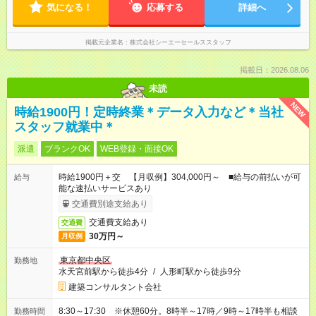
気になる！
応募する
詳細へ
掲載元企業名
株式会社シーエーセールススタッフ
掲載日：2026.08.06
未読
NEW
時給1900円！定時終業＊データ入力など＊当社
スタッフ就業中＊
派遣
ブランクOK
WEB登録・面接OK
時給1900円＋交 【月収例】304,000円～ ■給与の前払いが可
給与
能な速払いサービスあり
交通費別途支給あり
交通費支給あり
交通費
30万円～
月収例
東京都中央区
勤務地
水天宮前駅から徒歩4分
/
人形町駅から徒歩9分
建築コンサルタント会社
8:30～17:30 ※休憩60分。8時半～17時／9時～17時半も相談
勤務時間