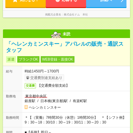
掲載元企業名
株式会社ドム 本社
未読
「ヘレンカミンスキー」アパレルの販売・通訳ス
タッフ
派遣
ブランクOK
WEB登録・面接OK
時給1450円～1700円
給与
交通費別途支給あり
【交通費全額支給】
交通費
東京都中央区
勤務地
銀座駅
/
日本橋(東京都)駅
/
有楽町駅
ヘレンカミンスキー
＊【（実働）7時間30分（休憩）1時間30分】 ＊【シフト例】
勤務時間
9：30～18：30/10：30～19：30/11：30～20：30
■【長期】即日～
期間