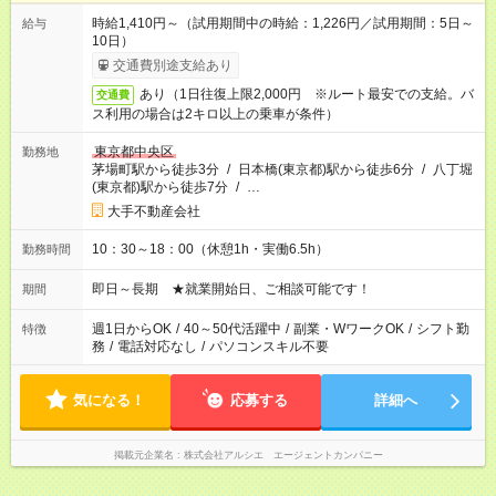
時給1,410円～（試用期間中の時給：1,226円／試用期間：5日～
給与
10日）
交通費別途支給あり
あり（1日往復上限2,000円 ※ルート最安での支給。バ
交通費
ス利用の場合は2キロ以上の乗車が条件）
東京都中央区
勤務地
茅場町駅から徒歩3分
/
日本橋(東京都)駅から徒歩6分
/
八丁堀
(東京都)駅から徒歩7分
/
…
大手不動産会社
10：30～18：00（休憩1h・実働6.5h）
勤務時間
即日～長期 ★就業開始日、ご相談可能です！
期間
週1日からOK
/
40～50代活躍中
/
副業・WワークOK
/
シフト勤
特徴
務
/
電話対応なし
/
パソコンスキル不要
気になる！
応募する
詳細へ
掲載元企業名
株式会社アルシエ エージェントカンパニー