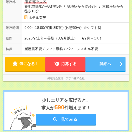
東京都中央区
勤務地
築地市場駅から徒歩5分
/
築地駅から徒歩7分
/
東銀座駅から
徒歩10分
ホテル業界
9:00～18:00(実働:8時間) (休憩60分) ※シフト制
勤務時間
2026/9/上旬～長期（3カ月以上） ★9月～OK！
期間
履歴書不要
/
シフト勤務
/
パソコンスキル不要
特徴
気になる！
応募する
詳細へ
掲載元企業名
アデコ株式会社
少しエリアを広げると、
590
求人が
件増えます！
見てみる