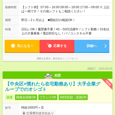
【シフト例】 07:00～16:00 09:00～18:00 17:00～09:00 ※ 上記
勤務時間
は一例です！その他シフトもご相談ください！
即日～2ヶ月以上 ■開始日の相談OK！
期間
日払いOK
/
履歴書不要
/
40～50代活躍中
/
シフト勤務
/
10名以
特徴
上の大量募集
/
電話対応なし
/
パソコンスキル不要
気になる！
応募する
詳細へ
掲載元企業名
株式会社ニッソーネット
掲載日：2026.08.06
未読
NEW
【中央区×慣れたら在宅勤務あり】大手企業グ
ループでのオシゴト
派遣
職種未経験OK
ブランクOK
WEB登録・面接OK
時給1800円＋交
給与
交通費別途支給あり