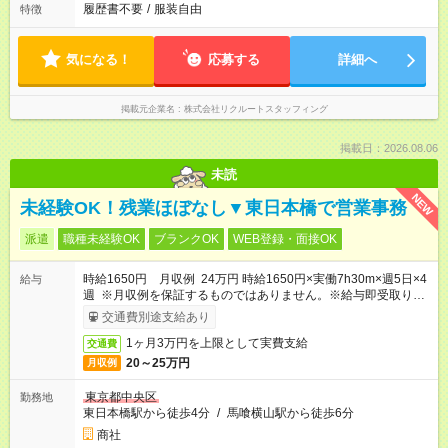
履歴書不要
/
服装自由
特徴
気になる！
応募する
詳細へ
掲載元企業名
株式会社リクルートスタッフィング
掲載日：2026.08.06
未読
NEW
未経験OK！残業ほぼなし▼東日本橋で営業事務
派遣
職種未経験OK
ブランクOK
WEB登録・面接OK
時給1650円 月収例 24万円 時給1650円×実働7h30m×週5日×4
給与
週 ※月収例を保証するものではありません。※給与即受取りサ
ービス利用可（利用条件有）
交通費別途支給あり
1ヶ月3万円を上限として実費支給
交通費
20～25万円
月収例
東京都中央区
勤務地
東日本橋駅から徒歩4分
/
馬喰横山駅から徒歩6分
商社