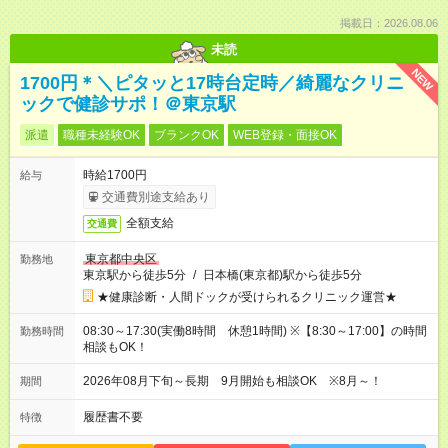
掲載日：2026.08.06
未読
NEW
1700円＊＼ピタッと17時台定時／綺麗なクリニ
ックで健診サポ！＠東京駅
派遣
職種未経験OK
ブランクOK
WEB登録・面接OK
時給1700円
給与
交通費別途支給あり
全額支給
交通費
東京都中央区
勤務地
東京駅から徒歩5分
/
日本橋(東京都)駅から徒歩5分
★健康診断・人間ドックが受けられるクリニック運営★
08:30～17:30(実働8時間 休憩1時間) ※【8:30～17:00】の時間
勤務時間
相談もOK！
2026年08月下旬～長期 9月開始も相談OK ※8月～！
期間
履歴書不要
特徴