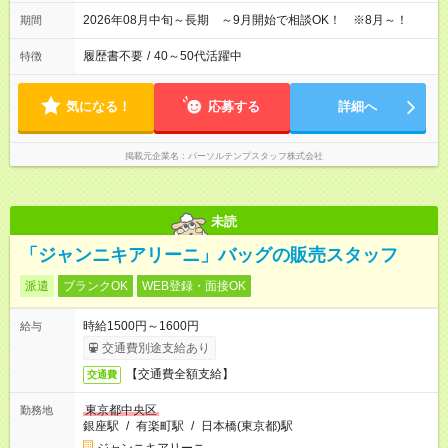
2026年08月中旬～長期 ～9月開始で相談OK！ ※8月～！
期間
履歴書不要
/
40～50代活躍中
特徴
気になる！
応募する
詳細へ
掲載元企業名
パーソルテンプスタッフ株式会社
未読
「ジャンニキアリーニ」バッグの販売スタッフ
派遣
ブランクOK
WEB登録・面接OK
時給1500円～1600円
給与
交通費別途支給あり
【交通費全額支給】
交通費
東京都中央区
勤務地
銀座駅
/
有楽町駅
/
日本橋(東京都)駅