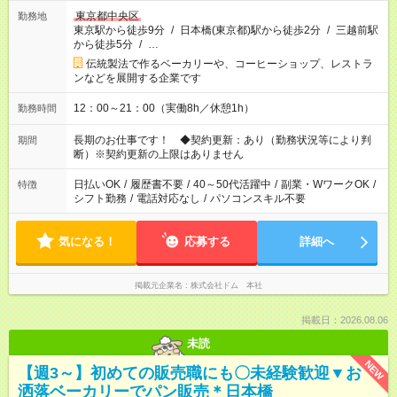
東京都中央区
勤務地
東京駅から徒歩9分
/
日本橋(東京都)駅から徒歩2分
/
三越前駅
から徒歩5分
/
…
伝統製法で作るベーカリーや、コーヒーショップ、レストラ
ンなどを展開する企業です
12：00～21：00（実働8h／休憩1h）
勤務時間
長期のお仕事です！ ◆契約更新：あり（勤務状況等により判
期間
断）※契約更新の上限はありません
日払いOK
/
履歴書不要
/
40～50代活躍中
/
副業・WワークOK
/
特徴
シフト勤務
/
電話対応なし
/
パソコンスキル不要
気になる！
応募する
詳細へ
掲載元企業名
株式会社ドム 本社
掲載日：2026.08.06
未読
NEW
【週3～】初めての販売職にも〇未経験歓迎▼お
洒落ベーカリーでパン販売＊日本橋