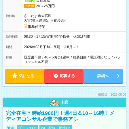
全額支給
交通費
20～25万円
月収例
さいたま市大宮区
勤務地
大宮(埼玉県)駅から徒歩3分
事務代行業
08:30～17:15(実働7時間45分 休憩1時間)
勤務時間
2026年08月下旬～長期 ※8月～！
期間
履歴書不要
/
40～50代活躍中
/
服装自由
/
電話対応なし
/
パソ
特徴
コンスキル不要
気になる！
応募する
詳細へ
掲載日：2026.08.06
未読
完全在宅＊時給1900円！週4日＆10～16時！メ
ディアコンサル企業で事務アシ
派遣
ブランクOK
WEB登録・面接OK