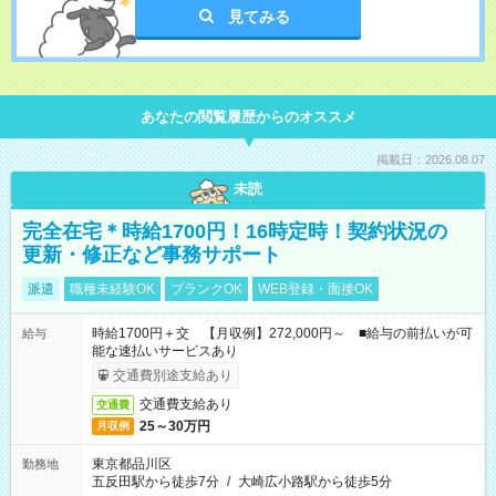
見てみる
あなたの閲覧履歴からのオススメ
掲載日：2026.08.07
未読
完全在宅＊時給1700円！16時定時！契約状況の
更新・修正など事務サポート
派遣
職種未経験OK
ブランクOK
WEB登録・面接OK
時給1700円＋交 【月収例】272,000円～ ■給与の前払いが可
給与
能な速払いサービスあり
交通費別途支給あり
交通費支給あり
交通費
25～30万円
月収例
東京都品川区
勤務地
五反田駅から徒歩7分
/
大崎広小路駅から徒歩5分