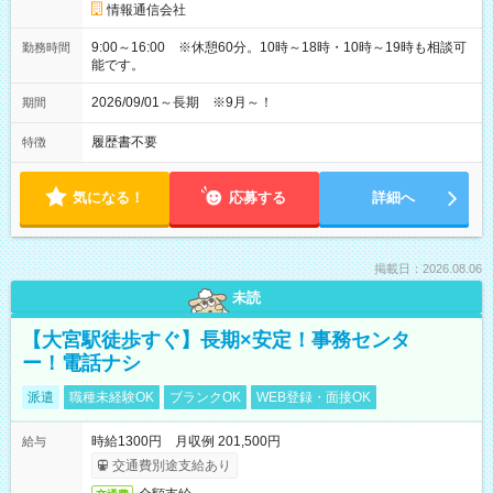
情報通信会社
9:00～16:00 ※休憩60分。10時～18時・10時～19時も相談可
勤務時間
能です。
2026/09/01～長期 ※9月～！
期間
履歴書不要
特徴
気になる！
応募する
詳細へ
掲載日：2026.08.06
未読
【大宮駅徒歩すぐ】長期×安定！事務センタ
ー！電話ナシ
派遣
職種未経験OK
ブランクOK
WEB登録・面接OK
時給1300円 月収例 201,500円
給与
交通費別途支給あり