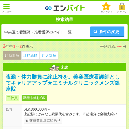
0
メニュー
気になる！
ログイン
検索結果
条件の変更
中央区で看護師・准看護師のバイト一覧
2
---
件中
1
～
2
件表示
平均時給:
円
新着順
時給順
人気順
未読
夜勤・体力勝負に終止符を。美容医療看護師とし
てキャリアアップ★エミナルクリニックメンズ銀
座院
正社員
職種未経験OK
月給360,000円～
給与
上記額にはみなし残業代を含みます。※超過分は全額支給いたし
ます。 みなし残業代 46,900円／月 みなし残業時間 23時間／月
交通費別途支給あり
【試用期間】試用期間あり 試用期間の長さ：6ヶ月 ※ 雇用形態
と給与に、本採用時と異なる部分があります。 雇用形態：中途