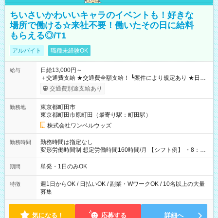
ちいさいかわいいキャラのイベントも！好きな
場所で働ける☆来社不要！働いたその日に給料
もらえる◎/T1
アルバイト
職種未経験OK
日給13,000円～
給与
＋交通費支給 ★交通費全額支給！ ┗案件により規定あり ★日払
いOK！（規定あり） ┗働いたその日に現金GET♪ お仕事後はコ
交通費別途支給あり
ンビニATMから 日払い分を引き落とせます！ 【試用期間】試
用期間なし
東京都町田市
勤務地
東京都町田市原町田（最寄り駅：町田駅）
株式会社ワンベルウッズ
勤務時間は指定なし
勤務時間
変形労働時間制 想定労働時間160時間/月 【シフト例】 ・8：00
～21：00
単発・1日のみOK
期間
週1日からOK / 日払いOK / 副業・WワークOK / 10名以上の大量
特徴
募集
気になる！
応募する
詳細へ