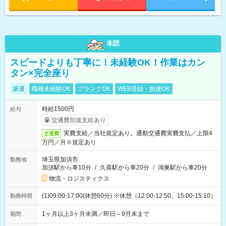
未読
スピードよりも丁寧に！未経験OK！作業はカン
タン×完全座り
派遣
職種未経験OK
ブランクOK
WEB登録・面接OK
時給1500円
給与
交通費別途支給あり
実費支給／当社規定あり。通勤交通費実費支払／上限4
交通費
万円／月※規定あり
埼玉県加須市
勤務地
加須駅から車10分
/
久喜駅から車20分
/
鴻巣駅から車20分
物流・ロジスティクス
(1)09:00-17:00(休憩60分) ※休憩（12:00-12:50、15:00-15:10）
勤務時間
1ヶ月以上3ヶ月未満／即日～9月末まで
期間