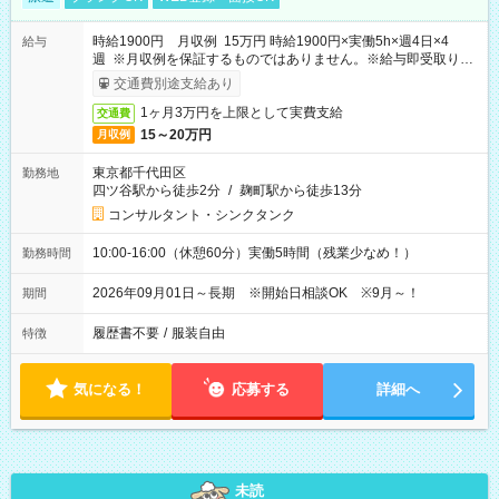
時給1900円 月収例 15万円 時給1900円×実働5h×週4日×4
給与
週 ※月収例を保証するものではありません。※給与即受取りサ
ービス利用可（利用条件有）
交通費別途支給あり
1ヶ月3万円を上限として実費支給
交通費
15～20万円
月収例
東京都千代田区
勤務地
四ツ谷駅から徒歩2分
/
麹町駅から徒歩13分
コンサルタント・シンクタンク
10:00-16:00（休憩60分）実働5時間（残業少なめ！）
勤務時間
2026年09月01日～長期 ※開始日相談OK ※9月～！
期間
履歴書不要
/
服装自由
特徴
気になる！
応募する
詳細へ
未読