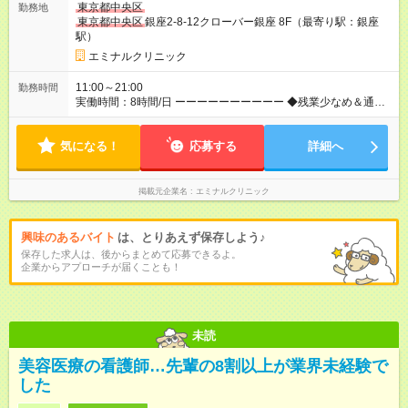
東京都中央区
勤務地
採用（契約社員） 給与：月給 340,000円 ～ 340,000円 上記額に
東京都中央区
銀座2-8-12クローバー銀座 8F（最寄り駅：銀座
はみなし残業代を含みます。※超過分は全額支給いたします。
駅）
みなし残業代 46,900円／月 みなし残業時間 23時間／月
エミナルクリニック
11:00～21:00
勤務時間
実働時間：8時間/日 ーーーーーーーーーー ◆残業少なめ＆通勤
も楽々◆ ーーーーーーーーーー 11時開院のため、朝はゆっくり
出勤ができます！通勤ラッシュを避けて通勤できるため快適♪ ー
気になる！
ーーーーーーーーー ◆夜勤はありません◆ ーーーーーーーーー
応募する
詳細へ
ー クリニック勤務のため夜勤や当直はありません♪
掲載元企業名
エミナルクリニック
興味のあるバイト
は、とりあえず保存しよう♪
保存した求人は、後からまとめて応募できるよ。
企業からアプローチが届くことも！
未読
美容医療の看護師…先輩の8割以上が業界未経験で
した