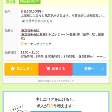
正社員
職種未経験OK
月給360,000円～
給与
上記額にはみなし残業代を含みます。※超過分は全額支給いたし
ます。 みなし残業代 46,900円／月 みなし残業時間 23時間／月
交通費別途支給あり
【試用期間】試用期間あり 試用期間の長さ：6ヶ月 ※ 雇用形態
と給与に、本採用時と異なる部分があります。 雇用形態：中途
東京都中央区
勤務地
採用（契約社員） 給与：月給 340,000円 ～ 340,000円 上記額に
東京都中央区
銀座2-8-12クローバー銀座 8F（最寄り駅：銀座
はみなし残業代を含みます。※超過分は全額支給いたします。
駅）
みなし残業代 46,900円／月 みなし残業時間 23時間／月
エミナルクリニック
11:00～21:00
勤務時間
実働時間：8時間/日 実働時間：８時間/日（休憩120分） ーーー
ーーーーーーー ◆残業少なめ＆通勤も楽々◆ ーーーーーーーー
ーー 11時開院のため、朝はゆっくり出勤ができます！通勤ラッ
気になる！
シュを避けて通勤できるため快適♪ ーーーーーーーーーー ◆夜勤
応募する
詳細へ
はありません◆ ーーーーーーーーーー クリニック勤務のため夜
勤や当直はありません♪
掲載元企業名
エミナルクリニック
少しエリアを広げると、
11
求人が
件増えます！