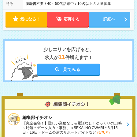
履歴書不要
/
40～50代活躍中
/
10名以上の大量募集
特徴
気になる！
応募する
詳細へ
少しエリアを広げると、
11
求人が
件増えます！
見てみる
編集部イチオシ
【完全在宅！】難しい業務なし＆電話なし！ゆっくりの11時
～時短＊データ入力・事務、＜SEKAI NO OWARI＊8月15
日・16日＞ドーム公演のサポートバイトなど
(8/7UP!)