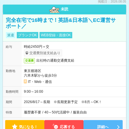
掲載日：2026.08.05
未読
完全在宅で16時まで！英語&日本語＼EC運営サ
ポート／
派遣
ブランクOK
WEB登録・面接OK
時給2450円＋交
給与
交通費別途支給あり
出社時の通勤交通費支給
交通費
東京都港区
勤務地
六本木駅から徒歩3分
IT・Web・通信
9:00～16:00
勤務時間
2026/8/17～長期 ※長期更新予定 ※8月～OK！
期間
履歴書不要
/
40～50代活躍中
/
服装自由
特徴
気になる！
応募する
詳細へ