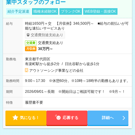
業中スタッフのフォロー
紹介予定派遣
職種未経験OK
ブランクOK
WEB登録・面接OK
時給1650円＋交 【月収例】346,500円～ ■給与の前払いが可
給与
能な速払いサービスあり
交通費別途支給あり
交通費支給あり
交通費
30万円～
月収例
東京都千代田区
勤務地
有楽町駅から徒歩2分
/
日比谷駅から徒歩1分
アウトソーシング事業などの会社
9:00～17:30 ※休憩60分。※10時～18時半の勤務もあります。
勤務時間
2026/09/01～長期 ※開始日はご相談可能です！ ※9月～！
期間
履歴書不要
特徴
気になる！
応募する
詳細へ