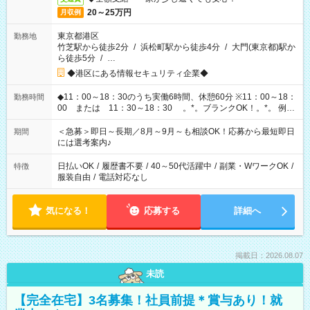
20～25万円
月収例
東京都港区
勤務地
竹芝駅から徒歩2分
/
浜松町駅から徒歩4分
/
大門(東京都)駅か
ら徒歩5分
/
…
◆港区にある情報セキュリティ企業◆
◆11：00～18：30のうち実働6時間、休憩60分 ※11：00～18：
勤務時間
00 または 11：30～18：30 。*。ブランクOK！。*。 例え
ば前職が、 在宅/財団法人/事務/コールセンター/受付/販売/カフェ
スタッフ スイーツ販売/ホテルフロント/化粧品販売/など 様々な
＜急募＞即日～長期／8月～9月～も相談OK！応募から最短即日
期間
業界から入社して活躍されています♪
には選考案内♪
日払いOK
/
履歴書不要
/
40～50代活躍中
/
副業・WワークOK
/
特徴
服装自由
/
電話対応なし
気になる！
応募する
詳細へ
掲載日：2026.08.07
未読
【完全在宅】3名募集！社員前提＊賞与あり！就