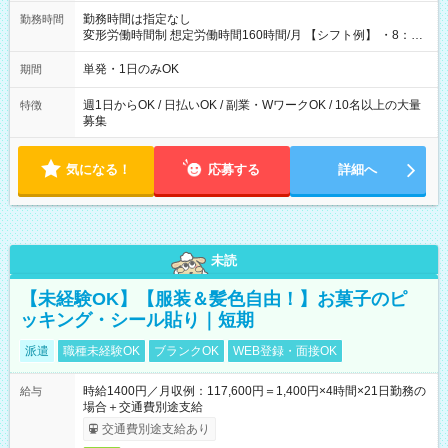
勤務時間は指定なし
勤務時間
変形労働時間制 想定労働時間160時間/月 【シフト例】 ・8：00
～21：00
単発・1日のみOK
期間
週1日からOK / 日払いOK / 副業・WワークOK / 10名以上の大量
特徴
募集
気になる！
応募する
詳細へ
未読
【未経験OK】【服装＆髪色自由！】お菓子のピ
ッキング・シール貼り｜短期
派遣
職種未経験OK
ブランクOK
WEB登録・面接OK
時給1400円／月収例：117,600円＝1,400円×4時間×21日勤務の
給与
場合＋交通費別途支給
交通費別途支給あり