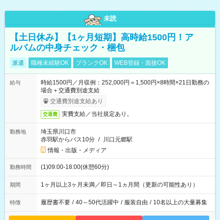
未読
【土日休み】【1ヶ月短期】高時給1500円！ア
ルバムの中身チェック・梱包
派遣
職種未経験OK
ブランクOK
WEB登録・面接OK
時給1500円／月収例：252,000円＝1,500円×8時間×21日勤務の
給与
場合＋交通費別途支給
交通費別途支給あり
実費支給／当社規定あり。
交通費
埼玉県川口市
勤務地
赤羽駅からバス10分
/
川口元郷駅
情報・出版・メディア
(1)09:00-18:00(休憩60分)
勤務時間
1ヶ月以上3ヶ月未満／即日～1ヵ月間（更新の可能性あり）
期間
履歴書不要
/
40～50代活躍中
/
服装自由
/
10名以上の大量募集
特徴