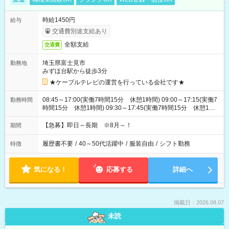
時給1450円
給与
交通費別途支給あり
全額支給
交通費
埼玉県富士見市
勤務地
みずほ台駅から徒歩3分
★ケーブルテレビの運営を行っている会社です★
08:45～17:00(実働7時間15分 休憩1時間) 09:00～17:15(実働7
勤務時間
時間15分 休憩1時間) 09:30～17:45(実働7時間15分 休憩1時
間) ※11:45～20:00：週1回程度遅番あります(在宅勤務OK) ※配
属チームにより
【急募】即日～長期 ※8月～！
期間
履歴書不要
/
40～50代活躍中
/
服装自由
/
シフト勤務
特徴
気になる！
応募する
詳細へ
掲載日：2026.08.07
未読