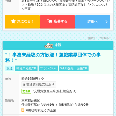
週1日からOK
/
日払いOK
/
履歴書不要
/
副業・WワークOK
/
シ
特徴
フト勤務
/
10名以上の大量募集
/
電話対応なし
/
パソコンスキ
ル不要
気になる！
応募する
詳細へ
掲載日：2026.07.15
未読
”！事務未経験の方歓迎！遊戯業界団体での事
務！”
派遣
職種未経験OK
ブランクOK
WEB登録・面接OK
時給1650円＋交
給与
交通費別途支給あり
*交通費別途支給(当社規定あり)
交通費
東京都台東区
勤務地
仲御徒町駅から徒歩1分
/
御徒町駅から徒歩5分
仲御徒町駅近くの企業