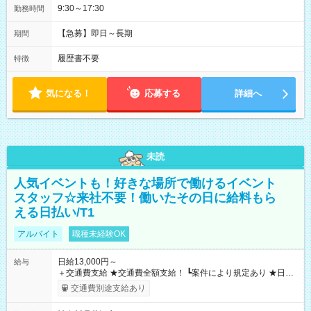
9:30～17:30
勤務時間
【急募】即日～長期
期間
履歴書不要
特徴
気になる！
応募する
詳細へ
未読
人気イベントも！好きな場所で働けるイベント
スタッフ☆来社不要！働いたその日に給料もら
える日払い/T1
アルバイト
職種未経験OK
日給13,000円～
給与
＋交通費支給 ★交通費全額支給！ ┗案件により規定あり ★日払
いOK！（規定あり） ┗働いたその日に現金GET♪ お仕事後はコ
交通費別途支給あり
ンビニATMから 日払い分を引き落とせます！ 【試用期間】試
用期間なし