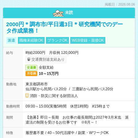
掲載日：2026.08.06
未読
2000円＊調布市/平日週3日＊研究機関でのデー
タ作成業務！
派遣
職種未経験OK
ブランクOK
WEB登録・面接OK
時給2000円 月収例 120,000円
給与
交通費別途支給あり
全額支給
交通費
10～15万円
月収例
東京都調布市
勤務地
仙川駅から民間バス20分
/
三鷹駅から民間バス20分
消防・防災に関する財団法人
09:00～15:00(実働5時間 休憩1時間) #15時まで
勤務時間
【急募】即日～長期 お仕事の最長期間は2027年3月末迄 派
期間
遣法の制限を受けるお仕事です ※8月～！
履歴書不要
/
40～50代活躍中
/
副業・WワークOK
特徴