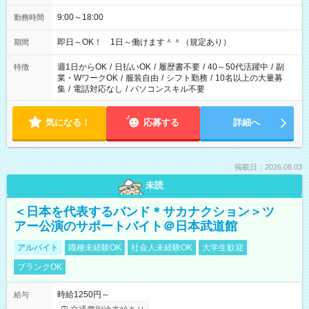
9:00～18:00
勤務時間
即日～OK！ 1日～働けます＾＾（規定あり）
期間
週1日からOK
/
日払いOK
/
履歴書不要
/
40～50代活躍中
/
副
特徴
業・WワークOK
/
服装自由
/
シフト勤務
/
10名以上の大量募
集
/
電話対応なし
/
パソコンスキル不要
気になる！
応募する
詳細へ
掲載日：2026.08.03
未読
＜日本を代表するバンド＊サカナクション＞ツ
アー公演のサポートバイト＠日本武道館
アルバイト
職種未経験OK
社会人未経験OK
大学生歓迎
ブランクOK
時給1250円～
給与