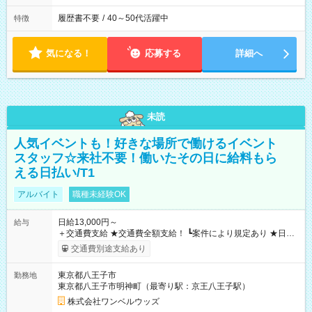
履歴書不要
/
40～50代活躍中
特徴
気になる！
応募する
詳細へ
未読
人気イベントも！好きな場所で働けるイベント
スタッフ☆来社不要！働いたその日に給料もら
える日払い/T1
アルバイト
職種未経験OK
日給13,000円～
給与
＋交通費支給 ★交通費全額支給！ ┗案件により規定あり ★日払
いOK！（規定あり） ┗働いたその日に現金GET♪ お仕事後はコ
交通費別途支給あり
ンビニATMから 日払い分を引き落とせます！ 【試用期間】試
用期間なし
東京都八王子市
勤務地
東京都八王子市明神町（最寄り駅：京王八王子駅）
株式会社ワンベルウッズ