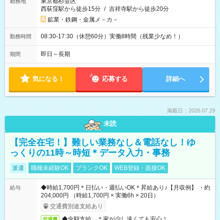
東京都杉並区
勤務地
西荻窪駅から徒歩15分
/
吉祥寺駅から徒歩20分
鉱業・鉄鋼・金属メ－カ－
08:30-17:30（休憩60分）実働8時間（残業少なめ！）
勤務時間
即日～長期
期間
気になる！
応募する
詳細へ
掲載日：2026.07.29
未読
【完全在宅！】難しい業務なし＆電話なし！ゆ
っくりの11時～時短＊データ入力・事務
派遣
職種未経験OK
ブランクOK
WEB登録・面接OK
◆時給1,700円＊日払い・週払いOK＊昇給あり♪【月収例】 ・約
給与
204,000円 （時給1,700円 × 実働6h × 20日）
交通費別途支給あり
◆全額支給 ＊家が少し遠くても安心！
交通費