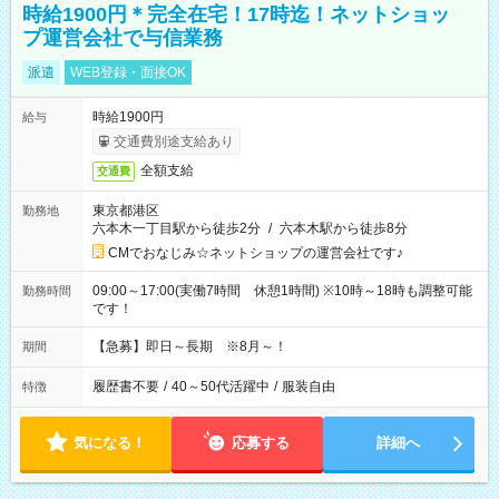
時給1900円＊完全在宅！17時迄！ネットショッ
プ運営会社で与信業務
派遣
WEB登録・面接OK
時給1900円
給与
交通費別途支給あり
全額支給
交通費
東京都港区
勤務地
六本木一丁目駅から徒歩2分
/
六本木駅から徒歩8分
CMでおなじみ☆ネットショップの運営会社です♪
09:00～17:00(実働7時間 休憩1時間) ※10時～18時も調整可能
勤務時間
です！
【急募】即日～長期 ※8月～！
期間
履歴書不要
/
40～50代活躍中
/
服装自由
特徴
気になる！
応募する
詳細へ