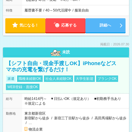
履歴書不要
/
40～50代活躍中
/
服装自由
特徴
気になる！
応募する
詳細へ
掲載日：2026.07.30
未読
【シフト自由・現金手渡しOK】iPhoneなどス
マホの充電を繋げるだけ！
派遣
職種未経験OK
社会人未経験OK
大学生歓迎
ブランクOK
WEB登録・面接OK
時給1414円～ ▼日払いOK（規定あり） ■初勤務手当あり
給与
※規定による
東京都新宿区
勤務地
新宿駅から徒歩
/
新宿三丁目駅から徒歩
/
高田馬場駅から徒歩
/
…
物流企業