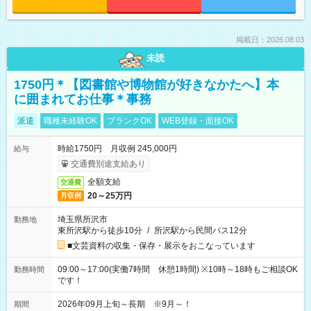
掲載日：2026.08.03
未読
1750円＊【図書館や博物館が好きなかたへ】本
に囲まれてお仕事＊事務
派遣
職種未経験OK
ブランクOK
WEB登録・面接OK
時給1750円 月収例 245,000円
給与
交通費別途支給あり
全額支給
交通費
20～25万円
月収例
埼玉県所沢市
勤務地
東所沢駅から徒歩10分
/
所沢駅から民間バス12分
■文芸資料の収集・保存・展示をおこなっています
09:00～17:00(実働7時間 休憩1時間) ※10時～18時もご相談OK
勤務時間
です！
2026年09月上旬～長期 ※9月～！
期間