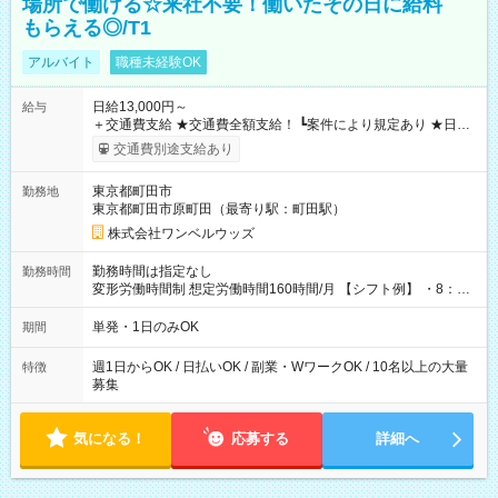
場所で働ける☆来社不要！働いたその日に給料
もらえる◎/T1
アルバイト
職種未経験OK
日給13,000円～
給与
＋交通費支給 ★交通費全額支給！ ┗案件により規定あり ★日払
いOK！（規定あり） ┗働いたその日に現金GET♪ お仕事後はコ
交通費別途支給あり
ンビニATMから 日払い分を引き落とせます！ 【試用期間】試
用期間なし
東京都町田市
勤務地
東京都町田市原町田（最寄り駅：町田駅）
株式会社ワンベルウッズ
勤務時間は指定なし
勤務時間
変形労働時間制 想定労働時間160時間/月 【シフト例】 ・8：00
～21：00
単発・1日のみOK
期間
週1日からOK / 日払いOK / 副業・WワークOK / 10名以上の大量
特徴
募集
気になる！
応募する
詳細へ