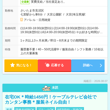
実費支給／当社規定あり。
交通費
さいたま市見沼区
勤務地
七里駅から車6分
/
大宮公園駅
/
大宮(埼玉県)駅
アパレル・日用雑貨
(1)14:00-18:00(休憩0分) (2)14:00-19:00(休憩0分) (3)14:00-
勤務時間
19:30(休憩0分) (4)14:00-20:00(休憩45分) ※お好きな時間が選べ
ます
1ヶ月以上3ヶ月未満／即日～8月末までの期間限定
期間
履歴書不要
/
40～50代活躍中
/
服装自由
/
シフト勤務
/
10名以
特徴
上の大量募集
気になる！
応募する
詳細へ
掲載日：2026.08.07
未読
在宅OK＊時給1450円！ケーブルテレビ会社で
カンタン事務＊服装ネイル自由！
派遣
職種未経験OK
ブランクOK
WEB登録・面接OK