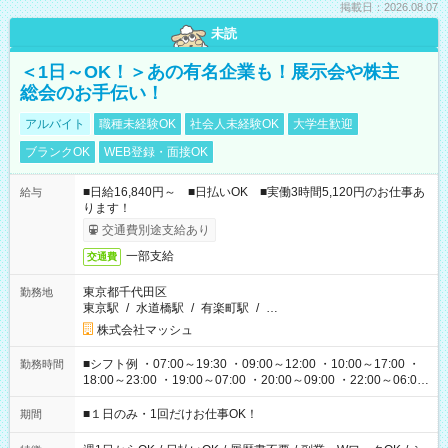
掲載日：2026.08.07
未読
＜1日～OK！＞あの有名企業も！展示会や株主
総会のお手伝い！
アルバイト
職種未経験OK
社会人未経験OK
大学生歓迎
ブランクOK
WEB登録・面接OK
■日給16,840円～ ■日払いOK ■実働3時間5,120円のお仕事あ
給与
ります！
交通費別途支給あり
一部支給
交通費
東京都千代田区
勤務地
東京駅
/
水道橋駅
/
有楽町駅
/
…
株式会社マッシュ
■シフト例 ・07:00～19:30 ・09:00～12:00 ・10:00～17:00 ・
勤務時間
18:00～23:00 ・19:00～07:00 ・20:00～09:00 ・22:00～06:00
etc ★最短で3時間で5,120円のお仕事から 15時間で2万円近く稼
げるお仕事も！ ご希望のお時間に合わせてご紹介！ ※シフトは
■１日のみ・1回だけお仕事OK！
期間
現場によって異なります。 ※勿論、休憩時間はあるのでご安心
ください！