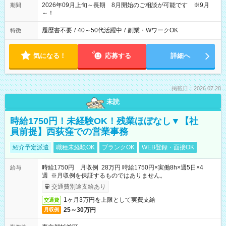
2026年09月上旬～長期 8月開始のご相談が可能です ※9月
期間
～！
履歴書不要
/
40～50代活躍中
/
副業・WワークOK
特徴
気になる！
応募する
詳細へ
掲載日：2026.07.28
未読
時給1750円！未経験OK！残業ほぼなし▼【社
員前提】西荻窪での営業事務
紹介予定派遣
職種未経験OK
ブランクOK
WEB登録・面接OK
時給1750円 月収例 28万円 時給1750円×実働8h×週5日×4
給与
週 ※月収例を保証するものではありません。
交通費別途支給あり
1ヶ月3万円を上限として実費支給
交通費
25～30万円
月収例