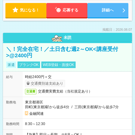
気になる！
応募する
詳細へ
掲載日：2026.08.07
未読
＼！完全在宅！／土日含む週2～OK<講座受付
>@2400円
派遣
ブランクOK
WEB登録・面接OK
時給2400円＋交
給与
交通費別途支給あり
交通費実費支給（当社規定あり）
交通費
東京都港区
勤務地
田町(東京都)駅から徒歩4分
/
三田(東京都)駅から徒歩7分
金融関連
8:30～12:30
勤務時間
【急募】即日～長期 ※8月～OK！
期間