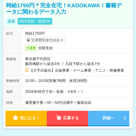
時給1750円＊完全在宅！KADOKAWA！書籍デ
ータに関わるデータ入力
派遣
WEB登録・面接OK
時給1750円
給与
交通費別途支給あり
全額支給
交通費
東京都千代田区
勤務地
飯田橋駅から徒歩3分
/
九段下駅から徒歩7分
【大手出版社】出版事業・ゲーム事業・アニメ・映像事業
10:00～18:00(実働7時間 休憩1時間)
勤務時間
2026年08月下旬～長期 ※8月～！
期間
履歴書不要
/
40～50代活躍中
/
服装自由
特徴
気になる！
応募する
詳細へ