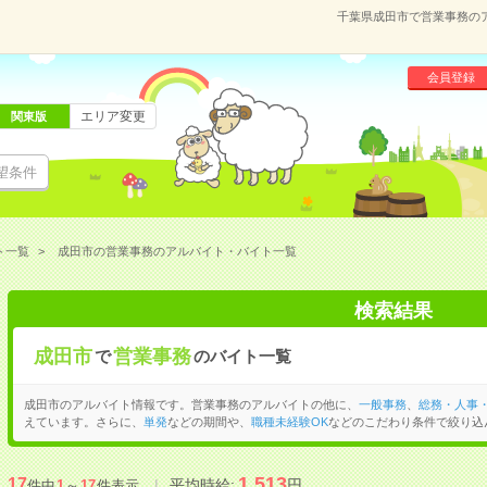
千葉県成田市で営業事務の
会員登録
エリア変更
関東版
望条件
ト一覧
成田市の営業事務のアルバイト・バイト一覧
検索結果
成田市
営業事務
で
のバイト一覧
成田市のアルバイト情報です。営業事務のアルバイトの他に、
一般事務
、
総務・人事
えています。さらに、
単発
などの期間や、
職種未経験OK
などのこだわり条件で絞り込
1,513
17
平均時給:
円
件中
1
～
17
件表示