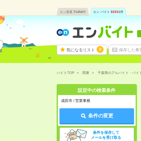
エン派遣
71454
件
エン バイト
82531
件
0
気になるリスト
保存した希
バイトTOP
関東
千葉県のアルバイト・バイ
設定中の検索条件
成田市 / 営業事務
条件の変更
条件を保存して
メールを受け取る