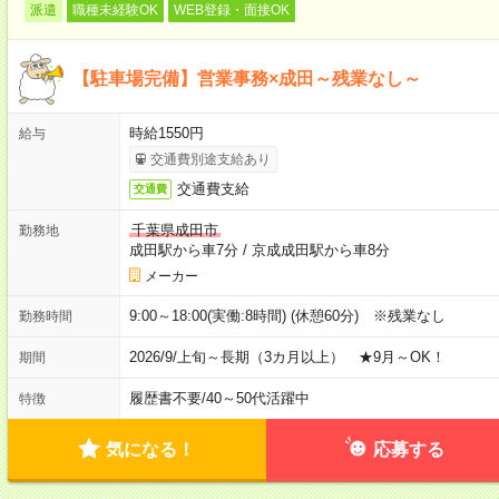
派遣
職種未経験OK
WEB登録・面接OK
【駐車場完備】営業事務×成田～残業なし～
時給1550円
給与
交通費別途支給あり
交通費支給
交通費
千葉県成田市
勤務地
成田駅から車7分
/
京成成田駅から車8分
メーカー
9:00～18:00(実働:8時間) (休憩60分) ※残業なし
勤務時間
2026/9/上旬～長期（3カ月以上） ★9月～OK！
期間
履歴書不要
/
40～50代活躍中
特徴
気になる！
応募する