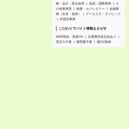
務・会計・英文経理
貿易・国際事務
そ
の他事務系
秘書・セクレタリー
金融事
務（生保・損保）
データ入力・タイピング
外国語事務
こだわりでバイト情報をさがす
WEB登録・面接OK
交通費別途支給あり
英語力不要
履歴書不要
週5日勤務