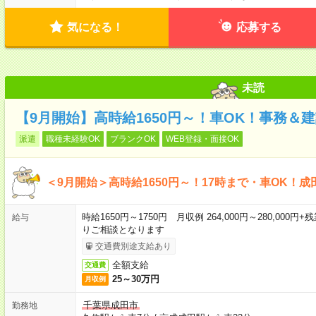
気になる！
応募する
未読
【9月開始】高時給1650円～！車OK！事務＆
派遣
職種未経験OK
ブランクOK
WEB登録・面接OK
＜9月開始＞高時給1650円～！17時まで・車OK！
時給1650円～1750円 月収例 264,000円～280,0
給与
りご相談となります
交通費別途支給あり
全額支給
交通費
25～30万円
月収例
千葉県成田市
勤務地