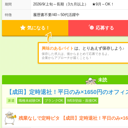
2026/9/上旬～長期（3カ月以上） ★9月～OK！
期間
履歴書不要
/
40～50代活躍中
特徴
気になる！
応募する
興味のあるバイト
は、とりあえず保存しよう♪
保存した求人は、後からまとめて応募できるよ。
企業からアプローチが届くことも！
未読
【成田】定時退社！平日のみ×1650円のオフィ
派遣
職種未経験OK
ブランクOK
WEB登録・面接OK
残業なしで定時ピタ 【成田】定時退社！平日のみ×16