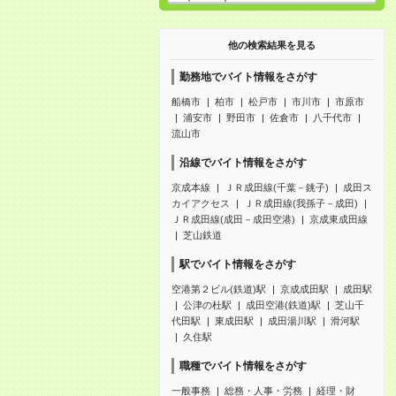
他の検索結果を見る
勤務地でバイト情報をさがす
船橋市
柏市
松戸市
市川市
市原市
浦安市
野田市
佐倉市
八千代市
流山市
沿線でバイト情報をさがす
京成本線
ＪＲ成田線(千葉－銚子)
成田ス
カイアクセス
ＪＲ成田線(我孫子－成田)
ＪＲ成田線(成田－成田空港)
京成東成田線
芝山鉄道
駅でバイト情報をさがす
空港第２ビル(鉄道)駅
京成成田駅
成田駅
公津の杜駅
成田空港(鉄道)駅
芝山千
代田駅
東成田駅
成田湯川駅
滑河駅
久住駅
職種でバイト情報をさがす
一般事務
総務・人事・労務
経理・財