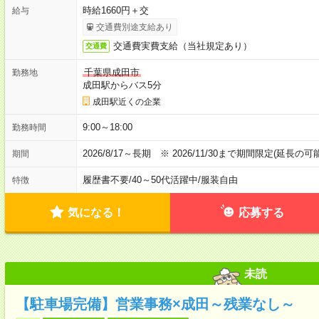
時給1660円＋交
給与
交通費別途支給あり
交通費実費支給（当社規定あり）
交通費
千葉県成田市
勤務地
成田駅からバス5分
成田駅近くの企業
9:00～18:00
勤務時間
2026/8/17～長期 ※ 2026/11/30まで期間限定(延長
期間
履歴書不要
/
40～50代活躍中
/
服装自由
特徴
気になる！
応募する
未読
【駐車場完備】営業事務×成田～残業なし～