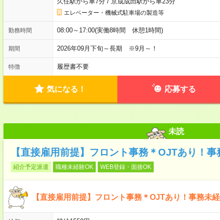
久住駅から車7分
/
京成成田駅から車23分
エレベーター・機械式駐車場の製造等
08:00～17:00(実働8時間 休憩1時間)
勤務時間
2026年09月下旬～長期 ※9月～！
期間
履歴書不要
特徴
気になる！
応募する
未読
【直接雇用前提】フロント事務＊OJTあり！事
紹介予定派遣
職種未経験OK
WEB登録・面接OK
【直接雇用前提】フロント事務＊OJTあり！事務未