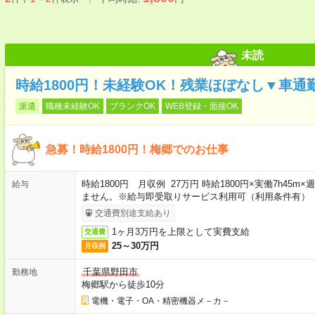
未読
時給1800円！未経験OK！残業ほぼなし▼車通
派遣
職種未経験OK
ブランクOK
WEB登録・面接OK
急募！時給1800円！梅郷でのお仕事
時給1800円 月収例 27万円 時給1800円×実働7h45
給与
ません。※給与即受取りサービス利用可（利用条件有）
交通費別途支給あり
1ヶ月3万円を上限として実費支給
交通費
25～30万円
月収例
千葉県野田市
勤務地
梅郷駅から徒歩10分
電機・電子・OA・精密機器メ－カ－