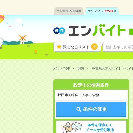
エン派遣
74686
件
エン バイト
82531
件
0
気になるリスト
保存した希
バイトTOP
関東
千葉県のアルバイト・バイ
設定中の検索条件
野田市 / 総務・人事・労務
条件の変更
条件を保存して
メールを受け取る