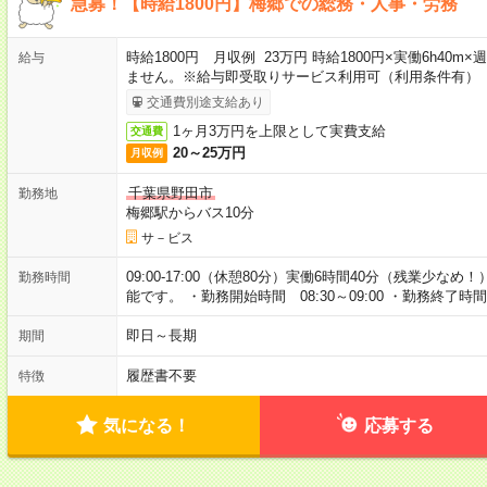
急募！【時給1800円】梅郷での総務・人事・労務
時給1800円 月収例 23万円 時給1800円×実働6h40
給与
ません。※給与即受取りサービス利用可（利用条件有）
交通費別途支給あり
1ヶ月3万円を上限として実費支給
交通費
20～25万円
月収例
千葉県野田市
勤務地
梅郷駅からバス10分
サ－ビス
09:00-17:00（休憩80分）実働6時間40分（残業少
勤務時間
能です。 ・勤務開始時間 08:30～09:00 ・勤務終了時間 17
即日～長期
期間
履歴書不要
特徴
気になる！
応募する