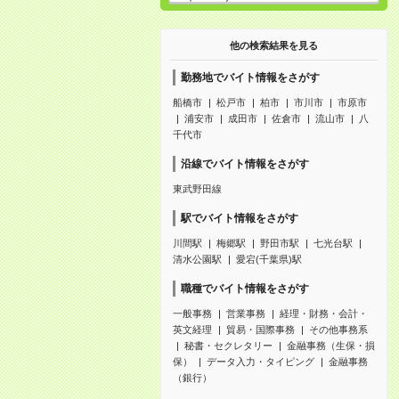
他の検索結果を見る
勤務地でバイト情報をさがす
船橋市
松戸市
柏市
市川市
市原市
浦安市
成田市
佐倉市
流山市
八
千代市
沿線でバイト情報をさがす
東武野田線
駅でバイト情報をさがす
川間駅
梅郷駅
野田市駅
七光台駅
清水公園駅
愛宕(千葉県)駅
職種でバイト情報をさがす
一般事務
営業事務
経理・財務・会計・
英文経理
貿易・国際事務
その他事務系
秘書・セクレタリー
金融事務（生保・損
保）
データ入力・タイピング
金融事務
（銀行）