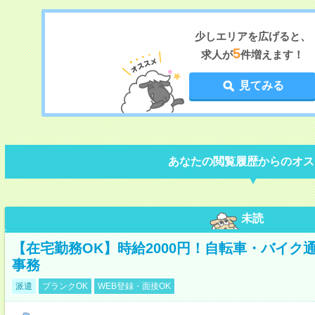
少しエリアを広げると、
5
求人が
件増えます！
見てみる
あなたの閲覧履歴からのオス
未読
【在宅勤務OK】時給2000円！自転車・バイク
事務
派遣
ブランクOK
WEB登録・面接OK