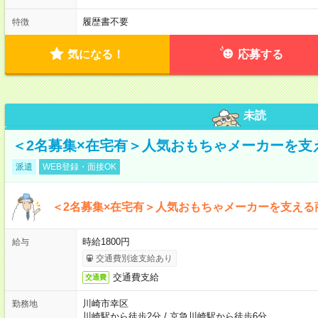
履歴書不要
特徴
気になる！
応募する
未読
＜2名募集×在宅有＞人気おもちゃメーカーを支
派遣
WEB登録・面接OK
＜2名募集×在宅有＞人気おもちゃメーカーを支える
時給1800円
給与
交通費別途支給あり
交通費支給
交通費
川崎市幸区
勤務地
川崎駅から徒歩2分
/
京急川崎駅から徒歩6分