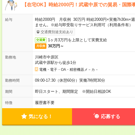
【在宅OK】時給2000円！武蔵中原での貿易・国際
時給2000円 月収例 30万円 時給2000円×実働7h30
給与
ません。※給与即受取りサービス利用可（利用条件有）
交通費別途支給あり
1ヶ月3万円を上限として実費支給
交通費
30万円～
月収例
川崎市中原区
勤務地
武蔵中原駅から徒歩1分
電機・電子・OA・精密機器メ－カ－
09:00-17:30（休憩60分）実働7時間30分
勤務時間
即日スタート、期間限定 ※開始日相談OK
期間
履歴書不要
特徴
気になる！
応募する