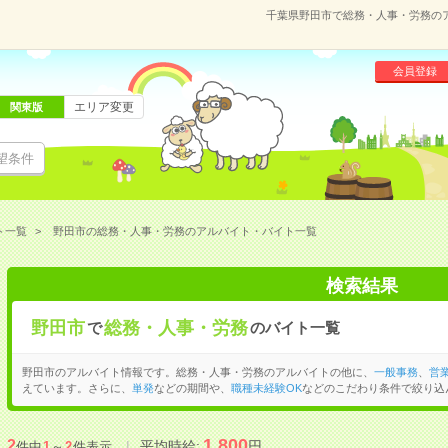
千葉県野田市で総務・人事・労務の
会員登録
エリア変更
関東版
望条件
ト一覧
野田市の総務・人事・労務のアルバイト・バイト一覧
検索結果
野田市
総務・人事・労務
で
のバイト一覧
野田市のアルバイト情報です。総務・人事・労務のアルバイトの他に、
一般事務
、
営
えています。さらに、
単発
などの期間や、
職種未経験OK
などのこだわり条件で絞り込
1,800
2
平均時給:
円
件中
1
～
2
件表示