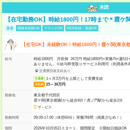
未読
【在宅勤務OK】時給1800円！17時まで＊霞ケ
派遣
職種未経験OK
ブランクOK
WEB登録・面接OK
【在宅OK】未経験OK！時給1800円！霞ケ関(東京
時給1800円 月収例 26万円 時給1800円×実働7h×週
給与
ありません。※給与即受取りサービス利用可（利用条件
交通費別途支給あり
1ヶ月3万円を上限として実費支給
交通費
25～30万円
月収例
東京都千代田区
勤務地
霞ケ関(東京都)駅から徒歩9分
/
虎ノ門駅から徒歩2分
サ－ビス
09:00-17:00（休憩60分）実働7時間（残業少なめ！）
勤務時間
2026年10月05日スタート、期間限定 ※開始日相談OK
期間