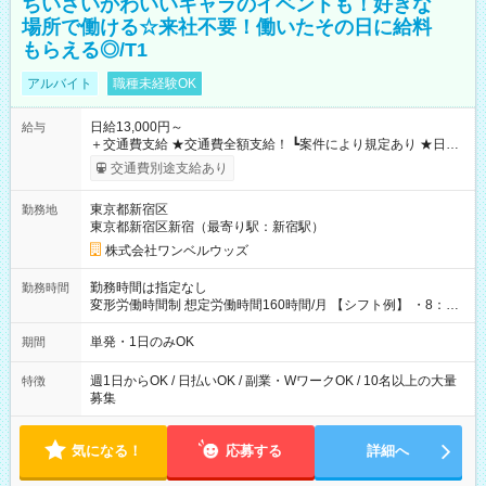
ちいさいかわいいキャラのイベントも！好きな
場所で働ける☆来社不要！働いたその日に給料
もらえる◎/T1
アルバイト
職種未経験OK
日給13,000円～
給与
＋交通費支給 ★交通費全額支給！ ┗案件により規定あり ★日払
いOK！（規定あり） ┗働いたその日に現金GET♪ お仕事後はコ
交通費別途支給あり
ンビニATMから 日払い分を引き落とせます！ 【試用期間】試
用期間なし
東京都新宿区
勤務地
東京都新宿区新宿（最寄り駅：新宿駅）
株式会社ワンベルウッズ
勤務時間は指定なし
勤務時間
変形労働時間制 想定労働時間160時間/月 【シフト例】 ・8：00
～21：00
単発・1日のみOK
期間
週1日からOK / 日払いOK / 副業・WワークOK / 10名以上の大量
特徴
募集
気になる！
応募する
詳細へ