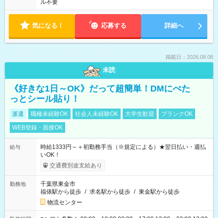
ル不要
気になる！
応募する
詳細へ
掲載日：2026.08.08
未読
《好きな1日～OK》だって超簡単！DMにぺた
っとシール貼り！
派遣
職種未経験OK
社会人未経験OK
大学生歓迎
ブランクOK
WEB登録・面接OK
時給1333円～＋初勤務手当（※規定による）★翌日払い・週払
給与
いOK！
交通費別途支給あり
千葉県東金市
勤務地
福俵駅から徒歩
/
求名駅から徒歩
/
東金駅から徒歩
物流センター