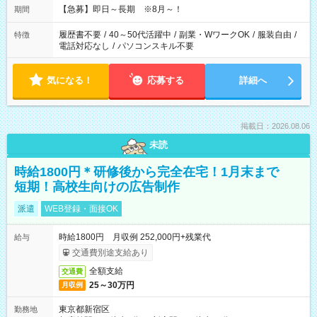
【急募】即日～長期 ※8月～！
期間
履歴書不要
/
40～50代活躍中
/
副業・WワークOK
/
服装自由
/
特徴
電話対応なし
/
パソコンスキル不要
気になる！
応募する
詳細へ
掲載日：2026.08.06
未読
時給1800円＊研修後から完全在宅！1月末まで
短期！高校生向けの広告制作
派遣
WEB登録・面接OK
時給1800円 月収例 252,000円+残業代
給与
交通費別途支給あり
全額支給
交通費
25～30万円
月収例
東京都新宿区
勤務地