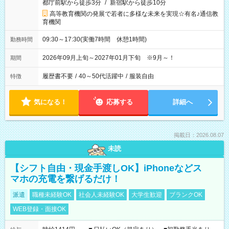
都庁前駅から徒歩3分
/
新宿駅から徒歩10分
高等教育機関の発展で若者に多様な未来を実現☆有名♪通信教
育機関
09:30～17:30(実働7時間 休憩1時間)
勤務時間
2026年09月上旬～2027年01月下旬 ※9月～！
期間
履歴書不要
/
40～50代活躍中
/
服装自由
特徴
気になる！
応募する
詳細へ
掲載日：2026.08.07
未読
【シフト自由・現金手渡しOK】iPhoneなどス
マホの充電を繋げるだけ！
派遣
職種未経験OK
社会人未経験OK
大学生歓迎
ブランクOK
WEB登録・面接OK