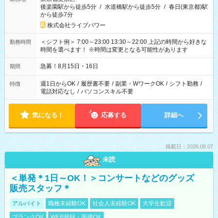
後楽園駅から徒歩5分
/
水道橋駅から徒歩5分
/
春日(東京都)駅
から徒歩7分
株式会社ライブパワー
＜シフト例＞ 7:00～23:00 13:30～22:00 上記の時間から好きな
勤務時間
時間を選べます！ ※時間は変更となる可能性があります
急募！8月15日・16日
期間
週1日からOK
/
履歴書不要
/
副業・WワークOK
/
シフト勤務
/
特徴
電話対応なし
/
パソコンスキル不要
気になる！
応募する
詳細へ
掲載日：2026.08.07
未読
＜単発＊1日～OK！＞コンサートなどのグッズ
販売スタッフ＊
アルバイト
職種未経験OK
社会人未経験OK
大学生歓迎
ブランクOK
WEB登録・面接OK