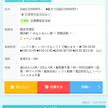
日給1万5000円～ ■最大で日給2万8500円！
給与
交通費別途支給あり
交通費規定支給
交通費
横浜市西区
勤務地
横浜駅
/
みなとみらい駅
/
西横浜駅
/
…
イベント会場
＜シフト例＞ いろいろなシフトで働けます！ ■7:00-24:00
勤務時間
■8:00-21:00 ■9:00-21:00 ■18:00-翌7:00 ■20:30-翌11:00 など
単発1日～OK!
期間
週1日からOK
/
日払いOK
/
履歴書不要
/
40～50代活躍中
/
副
特徴
業・WワークOK
/
服装自由
/
シフト勤務
/
電話対応なし
/
パソ
コンスキル不要
気になる！
応募する
詳細へ
掲載日：2026.08.08