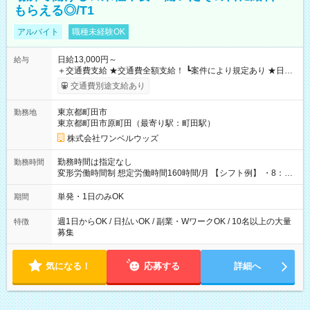
もらえる◎/T1
アルバイト
職種未経験OK
日給13,000円～
給与
＋交通費支給 ★交通費全額支給！ ┗案件により規定あり ★日払
いOK！（規定あり） ┗働いたその日に現金GET♪ お仕事後はコ
交通費別途支給あり
ンビニATMから 日払い分を引き落とせます！ 【試用期間】試
用期間なし
東京都町田市
勤務地
東京都町田市原町田（最寄り駅：町田駅）
株式会社ワンベルウッズ
勤務時間は指定なし
勤務時間
変形労働時間制 想定労働時間160時間/月 【シフト例】 ・8：00
～21：00
単発・1日のみOK
期間
週1日からOK / 日払いOK / 副業・WワークOK / 10名以上の大量
特徴
募集
気になる！
応募する
詳細へ