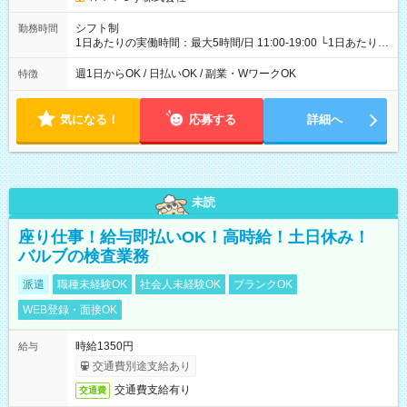
シフト制
勤務時間
1日あたりの実働時間：最大5時間/日 11:00-19:00 └1日あたりの
実働時間：1-5時間 └上記の時間帯内であれば、いつでも勤務可
能！ └平日・土曜日の中で、お好きな曜日でご勤務いただけま
週1日からOK / 日払いOK / 副業・WワークOK
特徴
す！ 【シフト例】 ・11:00～14:00 ・16:30～19:00 ・13:00～
18:00 などのように、自由な働き方が可能なお仕事です！
気になる！
応募する
詳細へ
未読
座り仕事！給与即払いOK！高時給！土日休み！
バルブの検査業務
派遣
職種未経験OK
社会人未経験OK
ブランクOK
WEB登録・面接OK
時給1350円
給与
交通費別途支給あり
交通費支給有り
交通費