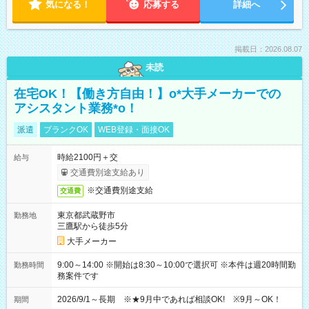
気になる！
応募する
詳細へ
掲載日：2026.08.07
未読
在宅OK！【働き方自由！】o*大手メーカーでの
アシスタント業務*o！
派遣
ブランクOK
WEB登録・面接OK
時給2100円＋交
給与
交通費別途支給あり
※交通費別途支給
交通費
東京都武蔵野市
勤務地
三鷹駅から徒歩5分
大手メーカー
9:00～14:00 ※開始は8:30～10:00で選択可 ※本件は週20時間勤
勤務時間
務案件です
2026/9/1～長期 ※★9月中であれば相談OK! ※9月～OK！
期間