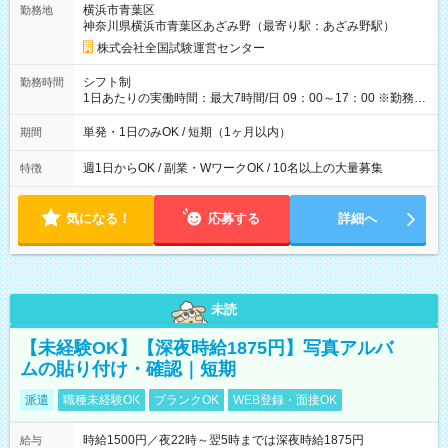
横浜市青葉区
勤務地
例】 ・河合塾模擬試験 8:30～17:30（休憩1時間） 時給1,300円
神奈川県横浜市青葉区あざみ野（最寄り駅：あざみ野駅）
×8時間＝日収10,400円＋交通費 ※当日の役割により時給＋100
円の場合あり ・国家試験 7:00～13:30（休憩なし） 時給1,300
株式会社全国試験運営センター
円（役割手当＋100円）×6時間＝日収8,400円＋交通費 【試用期
間】試用期間なし
シフト制
勤務時間
1日あたりの実働時間：最大7時間/日 09：00～17：00 ※勤務時
間は 試験により異なります。
単発・1日のみOK / 短期（1ヶ月以内）
期間
週1日からOK / 副業・WワークOK / 10名以上の大量募集
特徴
気になる！
応募する
詳細へ
未読
【未経験OK】【深夜時給1875円】写真アルバ
ムの貼り付け・確認｜短期
派遣
職種未経験OK
ブランクOK
WEB登録・面接OK
時給1500円／夜22時～翌5時までは深夜時給1875円
給与