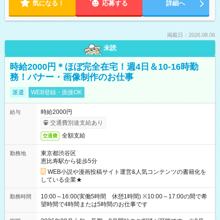
気になる！
応募する
詳細へ
掲載日：2026.08.06
未読
時給2000円＊ほぼ完全在宅！週4日＆10-16時勤
務！バナー・画像制作のお仕事
派遣
WEB登録・面接OK
時給2000円
給与
交通費別途支給あり
全額支給
交通費
東京都渋谷区
勤務地
恵比寿駅から徒歩5分
WEB小説や漫画投稿サイト運営&人気コンテンツの書籍化を
している企業★
10:00～16:00(実働5時間 休憩1時間) ※10:00～17:00の間で希
勤務時間
望時間で4時間または5時間のお仕事です