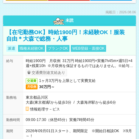
掲載日：2026.08.06
未読
【在宅勤務OK】時給1900円！未経験OK！服装
自由＊大森で総務・人事
派遣
職種未経験OK
ブランクOK
WEB登録・面接OK
時給1900円 月収例 31万円 時給1900円×実働7h45m×週5日×4
給与
週+残業10h ※月収例を保証するものではありません。※給与即
受取りサービス利用可（利用条件有）
交通費別途支給あり
1ヶ月3万円を上限として実費支給
交通費
30万円～
月収例
東京都品川区
勤務地
大森(東京都)駅から徒歩3分
/
大森海岸駅から徒歩6分
情報処理サ－ビス
09:00-17:30（休憩45分）実働7時間45分
勤務時間
2026年09月01日スタート、期間限定 ※開始日相談OK ※9月
期間
～！