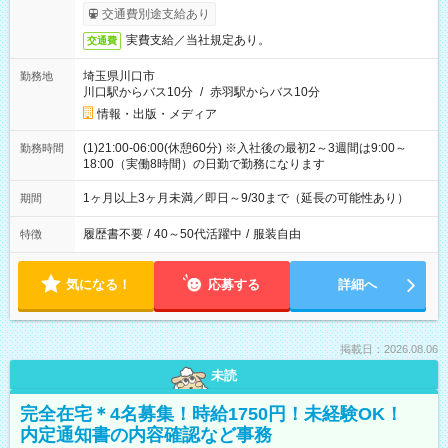
交通費別途支給あり
実費支給／当社規定あり。
交通費
埼玉県川口市
勤務地
川口駅からバス10分
/
赤羽駅からバス10分
情報・出版・メディア
(1)21:00-06:00(休憩60分) ※入社後の最初2～3週間は9:00～
勤務時間
18:00（実働8時間）の日勤で勤務になります
1ヶ月以上3ヶ月未満／即日～9/30まで（延長の可能性あり）
期間
履歴書不要
/
40～50代活躍中
/
服装自由
特徴
気になる！
応募する
詳細へ
掲載日：2026.08.06
未読
完全在宅＊4名募集！時給1750円！未経験OK！
内定通知書の内容確認など事務