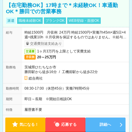
【在宅勤務OK】17時まで＊未経験OK！車通勤
OK＊勝田での営業事務
派遣
職種未経験OK
ブランクOK
WEB登録・面接OK
時給1500円 月収例 24万円 時給1500円×実働7h45m×週5日×4
給与
週+残業10h ※月収例を保証するものではありません。※給与即
受取りサービス利用可（利用条件有）
交通費別途支給あり
1ヶ月3万円を上限として実費支給
交通費
20～25万円
月収例
茨城県ひたちなか市
勤務地
勝田駅から徒歩16分
/
工機前駅から徒歩22分
総合商社
08:30-17:00（休憩45分）実働7時間45分
勤務時間
即日～長期 ※開始日相談OK
期間
履歴書不要
特徴
気になる！
応募する
詳細へ