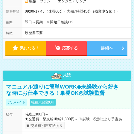
機械・プラント・エンジニアリング
09:00-17:45（休憩60分）実働7時間45分（残業少なめ！）
勤務時間
即日～長期 ※開始日相談OK
期間
履歴書不要
特徴
気になる！
応募する
詳細へ
未読
マニュアル通りに簡単WORK◆未経験から好き
な時にお仕事できる！単発OK◎試験監督
アルバイト
職種未経験OK
時給1,300円～
給与
★交通費一部支給 時給1,300円～ ※試験・役割により手当あり
※勤務回数により昇給あり 【即給（前払い）オプションあ
交通費別途支給あり
り！】 希望される場合、勤務から1週間ほどで給与の一部を受け
取れます。 ※手数料418円がかかります。 【過去試験日の収入