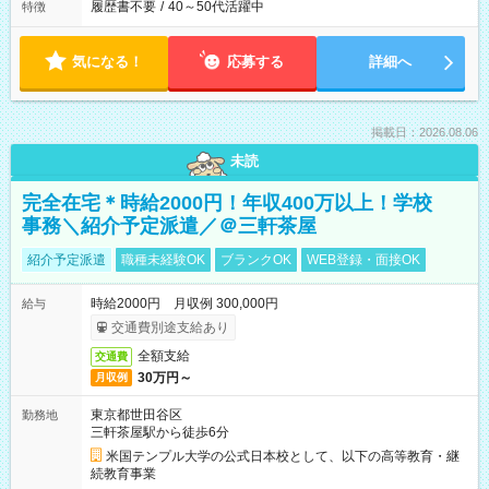
履歴書不要
/
40～50代活躍中
特徴
気になる！
応募する
詳細へ
掲載日：2026.08.06
未読
完全在宅＊時給2000円！年収400万以上！学校
事務＼紹介予定派遣／＠三軒茶屋
紹介予定派遣
職種未経験OK
ブランクOK
WEB登録・面接OK
時給2000円 月収例 300,000円
給与
交通費別途支給あり
全額支給
交通費
30万円～
月収例
東京都世田谷区
勤務地
三軒茶屋駅から徒歩6分
米国テンプル大学の公式日本校として、以下の高等教育・継
続教育事業