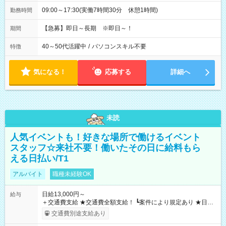
09:00～17:30(実働7時間30分 休憩1時間)
勤務時間
【急募】即日～長期 ※即日～！
期間
40～50代活躍中
/
パソコンスキル不要
特徴
気になる！
応募する
詳細へ
未読
人気イベントも！好きな場所で働けるイベント
スタッフ☆来社不要！働いたその日に給料もら
える日払い/T1
アルバイト
職種未経験OK
日給13,000円～
給与
＋交通費支給 ★交通費全額支給！ ┗案件により規定あり ★日払
いOK！（規定あり） ┗働いたその日に現金GET♪ お仕事後はコ
交通費別途支給あり
ンビニATMから 日払い分を引き落とせます！ 【試用期間】試