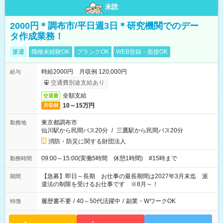
未読
2000円＊調布市/平日週3日＊研究機関でのデー
タ作成業務！
派遣
職種未経験OK
ブランクOK
WEB登録・面接OK
時給2000円 月収例 120,000円
給与
交通費別途支給あり
全額支給
交通費
10～15万円
月収例
東京都調布市
勤務地
仙川駅から民間バス20分
/
三鷹駅から民間バス20分
消防・防災に関する財団法人
09:00～15:00(実働5時間 休憩1時間) #15時まで
勤務時間
【急募】即日～長期 お仕事の最長期間は2027年3月末迄 派
期間
遣法の制限を受けるお仕事です ※8月～！
履歴書不要
/
40～50代活躍中
/
副業・WワークOK
特徴