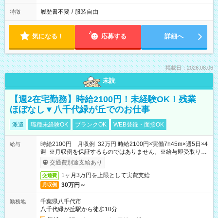
履歴書不要
/
服装自由
特徴
気になる！
応募する
詳細へ
掲載日：2026.08.06
未読
【週2在宅勤務】時給2100円！未経験OK！残業
ほぼなし▼八千代緑が丘でのお仕事
派遣
職種未経験OK
ブランクOK
WEB登録・面接OK
時給2100円 月収例 32万円 時給2100円×実働7h45m×週5日×4
給与
週 ※月収例を保証するものではありません。※給与即受取りサ
ービス利用可（利用条件有）
交通費別途支給あり
1ヶ月3万円を上限として実費支給
交通費
30万円～
月収例
千葉県八千代市
勤務地
八千代緑が丘駅から徒歩10分