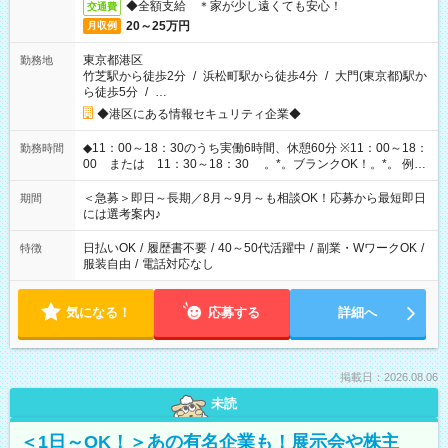
◆全額支給 ＊家が少し遠くても安心！
交通費
20～25万円
月収例
東京都港区
勤務地
竹芝駅から徒歩2分
/
浜松町駅から徒歩4分
/
大門(東京都)駅か
ら徒歩5分
/
…
◆港区にある情報セキュリティ企業◆
◆11：00～18：30のうち実働6時間、休憩60分 ※11：00～18：
勤務時間
00 または 11：30～18：30 。*。ブランクOK！。*。 例え
ば前職が、 在宅/財団法人/事務/コールセンター/受付/販売/カフェ
スタッフ スイーツ販売/ホテルフロント/化粧品販売/など 様々な
＜急募＞即日～長期／8月～9月～も相談OK！応募から最短即日
期間
業界から入社して活躍されています♪
には選考案内♪
日払いOK
/
履歴書不要
/
40～50代活躍中
/
副業・WワークOK
/
特徴
服装自由
/
電話対応なし
気になる！
応募する
詳細へ
掲載日：2026.08.06
未読
＜1日～OK！＞あの有名企業も！展示会や株主