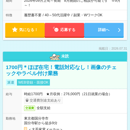
2026年09月上旬～長期 8月開始のご相談が可能です ※9月
期間
～！
履歴書不要
/
40～50代活躍中
/
副業・WワークOK
特徴
気になる！
応募する
詳細へ
掲載日：2026.07.31
未読
1700円＊ほぼ在宅！電話対応なし！画像のチェ
ックやラベル付け業務
派遣
WEB登録・面接OK
時給1700円 ★月収例：276,000円（21日就業の場合）
給与
交通費別途支給あり
全額支給
交通費
東京都国分寺市
勤務地
国分寺駅から徒歩9分
＜大手家電メーカー＞