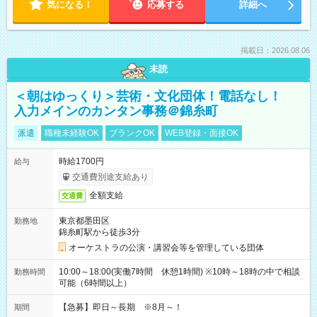
気になる！
応募する
詳細へ
掲載日：2026.08.06
未読
＜朝はゆっくり＞芸術・文化団体！電話なし！
入力メインのカンタン事務＠錦糸町
派遣
職種未経験OK
ブランクOK
WEB登録・面接OK
時給1700円
給与
交通費別途支給あり
全額支給
交通費
東京都墨田区
勤務地
錦糸町駅から徒歩3分
オーケストラの公演・講習会等を管理している団体
10:00～18:00(実働7時間 休憩1時間) ※10時～18時の中で相談
勤務時間
可能（6時間以上）
【急募】即日～長期 ※8月～！
期間