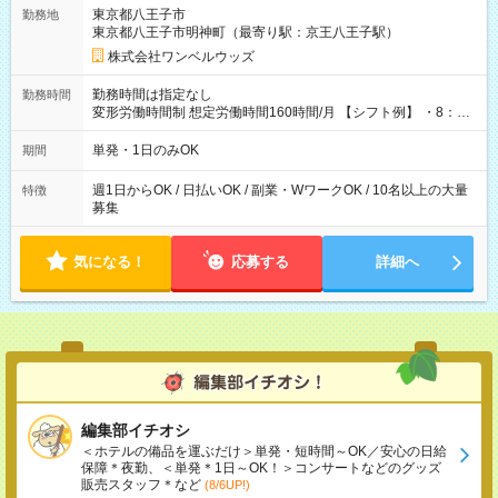
用期間なし
東京都八王子市
勤務地
東京都八王子市明神町（最寄り駅：京王八王子駅）
株式会社ワンベルウッズ
勤務時間は指定なし
勤務時間
変形労働時間制 想定労働時間160時間/月 【シフト例】 ・8：00
～21：00
単発・1日のみOK
期間
週1日からOK / 日払いOK / 副業・WワークOK / 10名以上の大量
特徴
募集
気になる！
応募する
詳細へ
編集部イチオシ
＜ホテルの備品を運ぶだけ＞単発・短時間～OK／安心の日給
保障＊夜勤、＜単発＊1日～OK！＞コンサートなどのグッズ
販売スタッフ＊など
(8/6UP!)