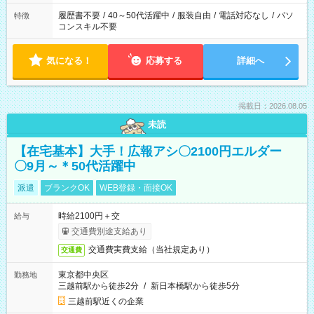
履歴書不要
/
40～50代活躍中
/
服装自由
/
電話対応なし
/
パソ
特徴
コンスキル不要
気になる！
応募する
詳細へ
掲載日：2026.08.05
未読
【在宅基本】大手！広報アシ〇2100円エルダー
〇9月～＊50代活躍中
派遣
ブランクOK
WEB登録・面接OK
時給2100円＋交
給与
交通費別途支給あり
交通費実費支給（当社規定あり）
交通費
東京都中央区
勤務地
三越前駅から徒歩2分
/
新日本橋駅から徒歩5分
三越前駅近くの企業