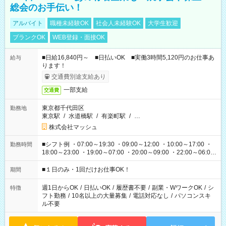
総会のお手伝い！
アルバイト
職種未経験OK
社会人未経験OK
大学生歓迎
ブランクOK
WEB登録・面接OK
■日給16,840円～ ■日払いOK ■実働3時間5,120円のお仕事あ
給与
ります！
交通費別途支給あり
一部支給
交通費
東京都千代田区
勤務地
東京駅
/
水道橋駅
/
有楽町駅
/
…
株式会社マッシュ
■シフト例 ・07:00～19:30 ・09:00～12:00 ・10:00～17:00 ・
勤務時間
18:00～23:00 ・19:00～07:00 ・20:00～09:00 ・22:00～06:00
etc ★最短で3時間で5,120円のお仕事から 15時間で2万円近く稼
げるお仕事も！ ご希望のお時間に合わせてご紹介！ ※シフトは
■１日のみ・1回だけお仕事OK！
期間
現場によって異なります。 ※勿論、休憩時間はあるのでご安心
ください！
週1日からOK
/
日払いOK
/
履歴書不要
/
副業・WワークOK
/
シ
特徴
フト勤務
/
10名以上の大量募集
/
電話対応なし
/
パソコンスキ
ル不要