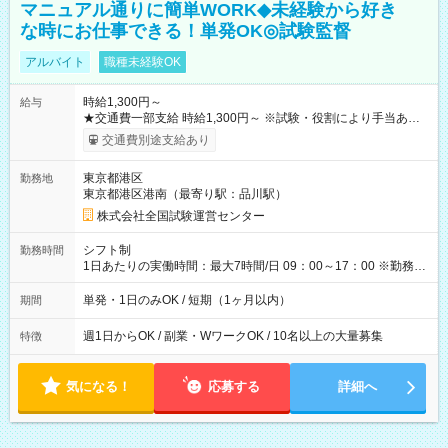
マニュアル通りに簡単WORK◆未経験から好き
な時にお仕事できる！単発OK◎試験監督
アルバイト
職種未経験OK
時給1,300円～
給与
★交通費一部支給 時給1,300円～ ※試験・役割により手当あり
※勤務回数により昇給あり 【即給（前払い）オプションあ
交通費別途支給あり
り！】 希望される場合、勤務から1週間ほどで給与の一部を受け
取れます。 ※手数料418円がかかります。 【過去試験日の収入
東京都港区
勤務地
例】 ・河合塾模擬試験 8:30～17:30（休憩1時間） 時給1,300円
東京都港区港南（最寄り駅：品川駅）
×8時間＝日収10,400円＋交通費 ※当日の役割により時給＋100
円の場合あり ・国家試験 7:00～13:30（休憩なし） 時給1,300
株式会社全国試験運営センター
円（役割手当＋100円）×6時間＝日収8,400円＋交通費 【試用期
間】試用期間なし
シフト制
勤務時間
1日あたりの実働時間：最大7時間/日 09：00～17：00 ※勤務時
間は 試験により異なります。
単発・1日のみOK / 短期（1ヶ月以内）
期間
週1日からOK / 副業・WワークOK / 10名以上の大量募集
特徴
気になる！
応募する
詳細へ