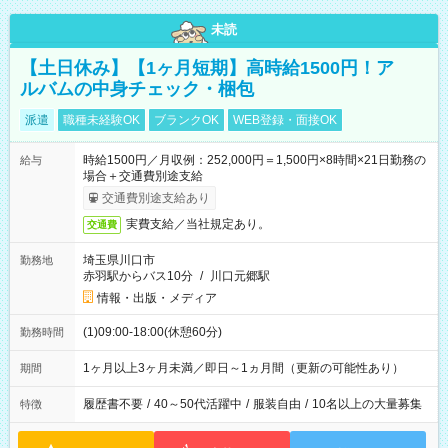
未読
【土日休み】【1ヶ月短期】高時給1500円！ア
ルバムの中身チェック・梱包
派遣
職種未経験OK
ブランクOK
WEB登録・面接OK
時給1500円／月収例：252,000円＝1,500円×8時間×21日勤務の
給与
場合＋交通費別途支給
交通費別途支給あり
実費支給／当社規定あり。
交通費
埼玉県川口市
勤務地
赤羽駅からバス10分
/
川口元郷駅
情報・出版・メディア
(1)09:00-18:00(休憩60分)
勤務時間
1ヶ月以上3ヶ月未満／即日～1ヵ月間（更新の可能性あり）
期間
履歴書不要
/
40～50代活躍中
/
服装自由
/
10名以上の大量募集
特徴