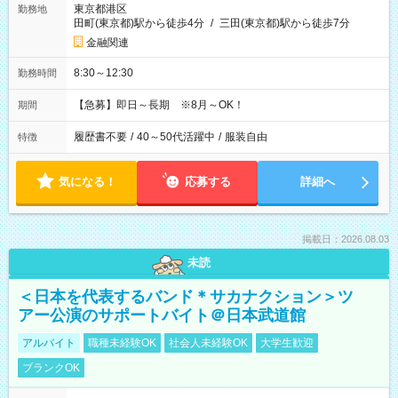
東京都港区
勤務地
田町(東京都)駅から徒歩4分
/
三田(東京都)駅から徒歩7分
金融関連
8:30～12:30
勤務時間
【急募】即日～長期 ※8月～OK！
期間
履歴書不要
/
40～50代活躍中
/
服装自由
特徴
気になる！
応募する
詳細へ
掲載日：2026.08.03
未読
＜日本を代表するバンド＊サカナクション＞ツ
アー公演のサポートバイト＠日本武道館
アルバイト
職種未経験OK
社会人未経験OK
大学生歓迎
ブランクOK