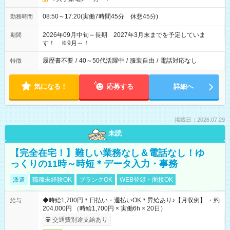
08:50～17:20(実働7時間45分 休憩45分)
勤務時間
2026年09月中旬～長期 2027年3月末までを予定していま
期間
す！ ※9月～！
履歴書不要
/
40～50代活躍中
/
服装自由
/
電話対応なし
特徴
気になる！
応募する
詳細へ
掲載日：2026.07.29
未読
【完全在宅！】難しい業務なし＆電話なし！ゆ
っくりの11時～時短＊データ入力・事務
派遣
職種未経験OK
ブランクOK
WEB登録・面接OK
◆時給1,700円＊日払い・週払いOK＊昇給あり♪【月収例】 ・約
給与
204,000円 （時給1,700円 × 実働6h × 20日）
交通費別途支給あり