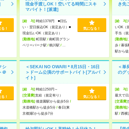
]
現金手渡しOK！空いてる時間にスキ
き先
マバイト！[派遣]
[給 与]
時給1378円 ■日払
[給 与]
い・翌日振込OK（規定あり）■
いOK（
なる！
気になる！
現金払いOK（規定あり）
手当（規
[勤務地]
町田駅
/
南町田グラン
[勤務地]
ベリーパーク駅
/
鶴川駅
/
…
歩
/
幕張
駅から徒
クシ
＜SEKAI NO OWARI＊8月15日・16日
＜単
ト＠
＞ドーム公演のサポートバイト[アルバ
のグ
イト]
[給 与]
時給1250円～
[給 与]
[交通費]
支給（規定有り）
最大で日
なる！
気になる！
[勤務地]
後楽園駅から徒歩5分
/
[交通費]
水道橋駅から徒歩5分
/
春日(東
[勤務地]
京都)駅から徒歩7分
駅
/
西横
梱包
給与即払いOK！高時給！土日休み！
【学