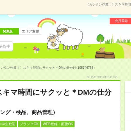
〈カンタン作業！〉スキマ時間に
会員登録
エリア変更
関東版
望条件
ンタン作業！〉スキマ時間にサクッと＊DMの仕分け(108746753）
No.BAIT8110421GT35
スキマ時間にサクッと＊DMの仕分
ング・検品、商品管理）
大学生歓迎
ブランクOK
WEB登録・面接OK