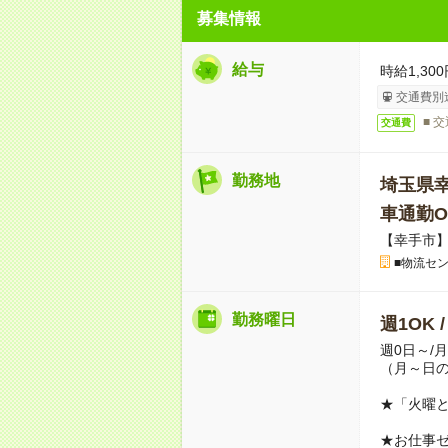
募集情報
給与
時給1,300
交通費別
■ 
交通費
勤務地
埼玉県
車通勤O
【幸手市
■物流セ
勤務曜日
週1OK 
週0日～/
（月～日
★「火曜
★お仕事