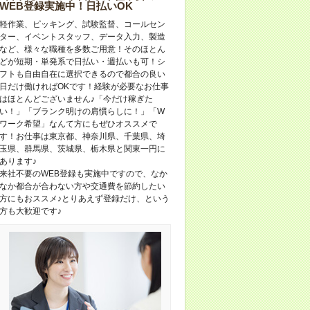
WEB登録実施中！日払いOK
軽作業、ピッキング、試験監督、コールセン
ター、イベントスタッフ、データ入力、製造
など、様々な職種を多数ご用意！そのほとん
どが短期・単発系で日払い・週払いも可！シ
フトも自由自在に選択できるので都合の良い
日だけ働ければOKです！経験が必要なお仕事
はほとんどございません♪「今だけ稼ぎた
い！」「ブランク明けの肩慣らしに！」「W
ワーク希望」なんて方にもぜひオススメで
す！お仕事は東京都、神奈川県、千葉県、埼
玉県、群馬県、茨城県、栃木県と関東一円に
あります♪
来社不要のWEB登録も実施中ですので、なか
なか都合が合わない方や交通費を節約したい
方にもおススメ♪とりあえず登録だけ、という
方も大歓迎です♪