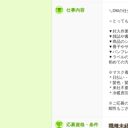
仕事内容
＼DMの仕
＜とって
▼封入作
▼雑誌や
▼商品の
▼冊子や
▼パンフ
▼ラベル
初めての
※マスク
＊日払い・
＊髪色・髪
＊来社不要
＊冷暖房
※ご応募
能性もご
応募資格・条件
職種未経験