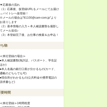
▼応募後の流れ
（1）応募後、仮登録URLをメールにてお届け
→バイトレへ仮登録！
※メールの場合は"81100@cam-com.jp"より
お送りします
（2）基本情報の入力＋本人確認書類を撮影し
てメール送信♪
（3）本登録完了後、お仕事の検索＆お申込！
持ち物
≪来社登録の場合≫
●本人確認書類(免許証、パスポート、学生証
ほか)
●本人名義の銀行口座が分かるもの(カード、
通帳のどちらでも可)
●現住所がわかるもの(公共料金や携帯電話の
請求書など)
所要時間
≪来社登録≫1時間程度