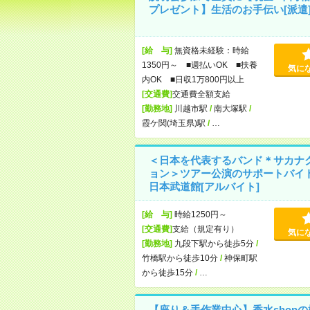
プレゼント】生活のお手伝い[派遣
[給 与]
無資格未経験：時給
1350円～ ■週払いOK ■扶養
気に
内OK ■日収1万800円以上
[交通費]
交通費全額支給
[勤務地]
川越市駅
/
南大塚駅
/
霞ケ関(埼玉県)駅
/
…
＜日本を代表するバンド＊サカナ
ョン＞ツアー公演のサポートバイ
日本武道館[アルバイト]
[給 与]
時給1250円～
[交通費]
支給（規定有り）
気に
[勤務地]
九段下駅から徒歩5分
/
竹橋駅から徒歩10分
/
神保町駅
から徒歩15分
/
…
【座り＆手作業中心】香水shopの