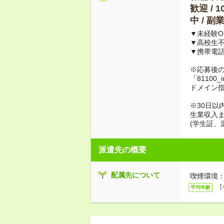
歓迎 / 
中 / 
▼未経験O
▼高校生
▼携帯電
※応募後
「81100_
ドメイン
※30日以
生業収入ま
(学生証、
派遣先の概要
配属先について
喫煙環境：
【
平均年齢