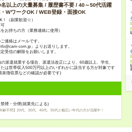
10名以上の大量募集 / 履歴書不要 / 40～50代活躍
副業・WワークOK / WEB登録・面接OK
K！（副業歓迎☆）
不可
話をお持ちの方（業務連絡に使用）
のご連絡はメールです。
info@cam-com.jp」よりお送りします。
指定受信の解除をお願いします。
内の派遣就業する場合、派遣法改正により、60歳以上、学生、
たは世帯収入500万円以上のいずれかに該当する方が対象です
源泉徴収票などの確認が必要です)
禁煙・分煙(就業先による)
年齢不問】20代、30代、40代、50代と幅広い年代の方が活躍中！