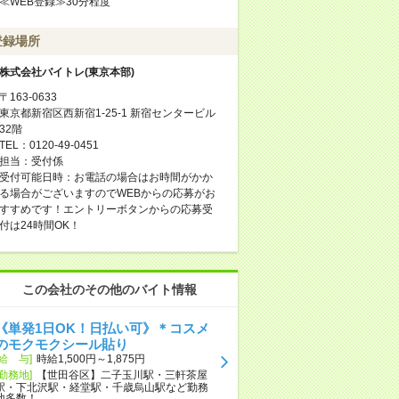
≪WEB登録≫30分程度
登録場所
株式会社バイトレ(東京本部)
〒163-0633
東京都新宿区西新宿1-25-1 新宿センタービル
32階
TEL：0120-49-0451
担当：受付係
受付可能日時：お電話の場合はお時間がかか
る場合がございますのでWEBからの応募がお
すすめです！エントリーボタンからの応募受
付は24時間OK！
この会社のその他のバイト情報
《単発1日OK！日払い可》＊コスメ
のモクモクシール貼り
[給 与]
時給1,500円～1,875円
[勤務地]
【世田谷区】二子玉川駅・三軒茶屋
駅・下北沢駅・経堂駅・千歳烏山駅など勤務
地多数！