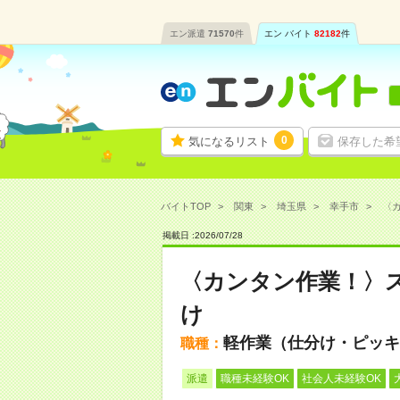
エン派遣
71570
件
エン バイト
82182
件
0
気になるリスト
保存した希
バイトTOP
関東
埼玉県
幸手市
〈カ
掲載日 :
2026
/
07
/
28
〈カンタン作業！〉
け
軽作業（仕分け・ピッキ
職種：
派遣
職種未経験OK
社会人未経験OK