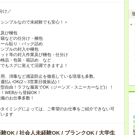
分け／
もシンプルなので未経験でも安心！＞
業及び梱包
書籍などの仕分け・梱包
シール貼り・パック詰め
サンプルの封入や梱包
レット等の封入作業及び梱包・仕分け
の検品・包装・箱詰め など
方でもスグに覚えて活躍できますよ！
着用、消毒など感染防止を徹底している現場も多数。
週払いOK(2～3営業日後振込)！
型自由！ラフな服装でOK（ジーンズ・スニーカーなど)）！
！WEBから登録OK！
完備のお仕事多数！
のタイミングによっては、ご希望のお仕事をご紹介できない可
ざいます
OK / 社会人未経験OK / ブランクOK / 大学生