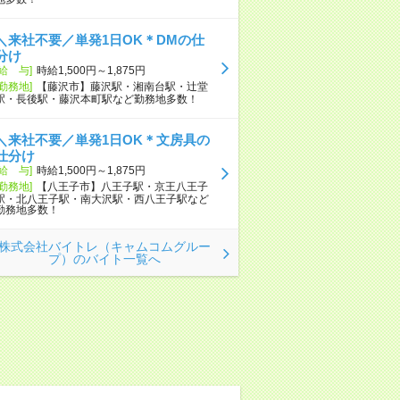
＼来社不要／単発1日OK＊DMの仕
分け
[給 与]
時給1,500円～1,875円
[勤務地]
【藤沢市】藤沢駅・湘南台駅・辻堂
駅・長後駅・藤沢本町駅など勤務地多数！
＼来社不要／単発1日OK＊文房具の
仕分け
[給 与]
時給1,500円～1,875円
[勤務地]
【八王子市】八王子駅・京王八王子
駅・北八王子駅・南大沢駅・西八王子駅など
勤務地多数！
株式会社バイトレ（キャムコムグルー
プ）のバイト一覧へ