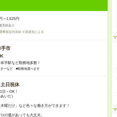
円～1,625円
途支給あり
交通費規定内支給 ※派遣先による
幸手市
K
】幸手駅など勤務地多数！
ンターなど ■勤務地選べます
/ 土日祝休
月1日～OK！
のあいだ）
と木曜だけ」など色々な働き方ができます！
ゼロの週があっても大丈夫。