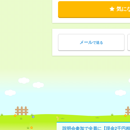
気に
メール
で送る
説明会参加で全員に【現金2千円相