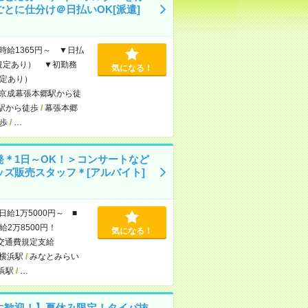
ごとに仕分け＠日払いOK[派遣]
時給1365円～ ▼日払
規定あり） ▼初勤務
気になる！
定あり）
京成幕張本郷駅から徒
駅から徒歩
/
幕張本郷
歩
/
…
発＊1日～OK！＞コンサートなど
ッズ販売スタッフ＊[アルバイト]
日給1万5000円～ ■
給2万8500円！
気になる！
交通費規定支給
横浜駅
/
みなとみらい
浜駅
/
…
生歓迎！】夏休み限定！タイパ抜