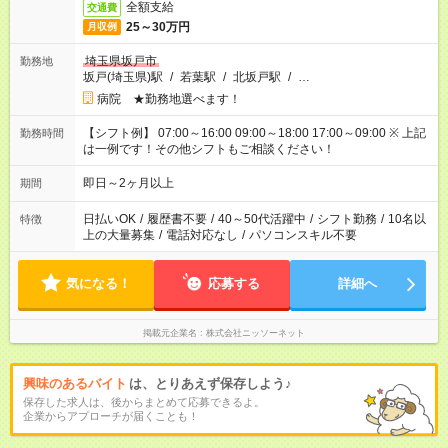
全額支給
交通費
25～30万円
月収例
埼玉県坂戸市
勤務地
坂戸(埼玉県)駅
/
若葉駅
/
北坂戸駅
/
…
病院 ★勤務地選べます！
【シフト例】 07:00～16:00 09:00～18:00 17:00～09:00 ※ 上記
勤務時間
は一例です！その他シフトもご相談ください！
即日～2ヶ月以上
期間
日払いOK
/
履歴書不要
/
40～50代活躍中
/
シフト勤務
/
10名以
特徴
上の大量募集
/
電話対応なし
/
パソコンスキル不要
気になる！
応募する
詳細へ
掲載元企業名
株式会社ニッソーネット
興味のあるバイト
は、とりあえず保存しよう♪
保存した求人は、後からまとめて応募できるよ。
企業からアプローチが届くことも！