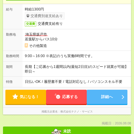
時給1300円
給与
交通費別途支給あり
交通費支給有り
交通費
埼玉県坂戸市
勤務地
若葉駅からバス10分
その他製造
9:00～16:00 ※表記のうち実働8時間です。
勤務時間
長期【ご応募から1週間以内(最短2日目)のスピード就業が可能】
期間
即日～
日払いOK
/
履歴書不要
/
電話対応なし
/
パソコンスキル不要
特徴
気になる！
応募する
詳細へ
掲載元企業名
株式会社テクノ・サービス
掲載日：2026.08.08
未読