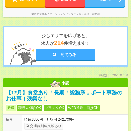
掲載元企業名
パーソルテンプスタッフ株式会社 首都圏
少しエリアを広げると、
214
求人が
件増えます！
見てみる
掲載日：2026.07.30
未読
【12月】食堂あり！長期！総務系サポート事務の
お仕事！残業なし
派遣
職種未経験OK
ブランクOK
WEB登録・面接OK
時給1550円 月収例 242,730円
給与
交通費別途支給あり