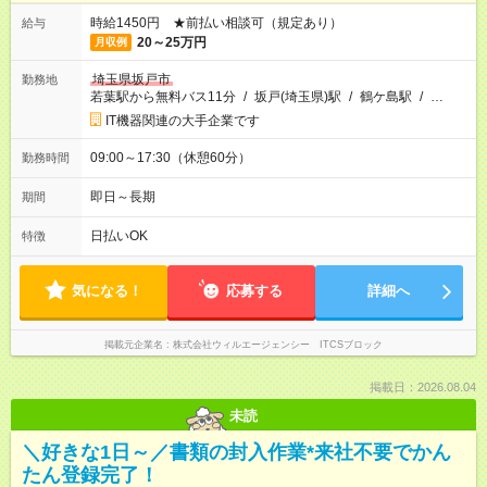
時給1450円 ★前払い相談可（規定あり）
給与
20～25万円
月収例
埼玉県坂戸市
勤務地
若葉駅から無料バス11分
/
坂戸(埼玉県)駅
/
鶴ケ島駅
/
…
IT機器関連の大手企業です
09:00～17:30（休憩60分）
勤務時間
即日～長期
期間
日払いOK
特徴
気になる！
応募する
詳細へ
掲載元企業名
株式会社ウィルエージェンシー ITCSブロック
掲載日：2026.08.04
未読
＼好きな1日～／書類の封入作業*来社不要でかん
たん登録完了！