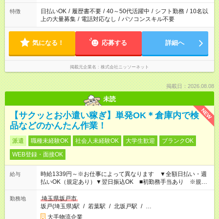
日払いOK
/
履歴書不要
/
40～50代活躍中
/
シフト勤務
/
10名以
特徴
上の大量募集
/
電話対応なし
/
パソコンスキル不要
気になる！
応募する
詳細へ
掲載元企業名
株式会社ニッソーネット
掲載日：2026.08.08
未読
NEW
【サクッとお小遣い稼ぎ】単発OK＊倉庫内で検
品などのかんたん作業！
派遣
職種未経験OK
社会人未経験OK
大学生歓迎
ブランクOK
WEB登録・面接OK
時給1339円～※お仕事によって異なります ▼全額日払い・週
給与
払いOK（規定あり）▼翌日振込OK ■初勤務手当あり ※規定
による
埼玉県坂戸市
勤務地
坂戸(埼玉県)駅
/
若葉駅
/
北坂戸駅
/
…
大手物流企業