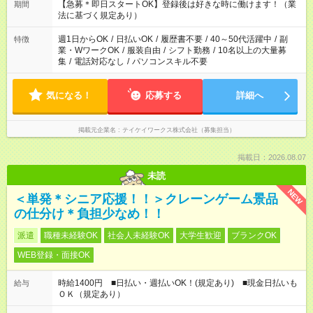
【急募＊即日スタートOK】登録後は好きな時に働けます！（業
期間
法に基づく規定あり）
週1日からOK
/
日払いOK
/
履歴書不要
/
40～50代活躍中
/
副
特徴
業・WワークOK
/
服装自由
/
シフト勤務
/
10名以上の大量募
集
/
電話対応なし
/
パソコンスキル不要
気になる！
応募する
詳細へ
掲載元企業名
テイケイワークス株式会社（募集担当）
掲載日：2026.08.07
未読
NEW
＜単発＊シニア応援！！＞クレーンゲーム景品
の仕分け＊負担少なめ！！
派遣
職種未経験OK
社会人未経験OK
大学生歓迎
ブランクOK
WEB登録・面接OK
時給1400円 ■日払い・週払いOK！(規定あり) ■現金日払いも
給与
ＯＫ（規定あり）