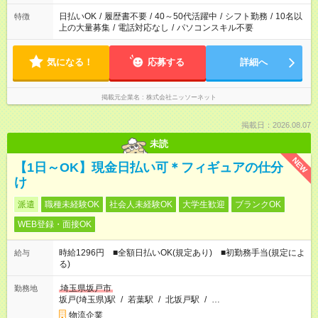
日払いOK
/
履歴書不要
/
40～50代活躍中
/
シフト勤務
/
10名以
特徴
上の大量募集
/
電話対応なし
/
パソコンスキル不要
気になる！
応募する
詳細へ
掲載元企業名
株式会社ニッソーネット
掲載日：2026.08.07
未読
NEW
【1日～OK】現金日払い可＊フィギュアの仕分
け
派遣
職種未経験OK
社会人未経験OK
大学生歓迎
ブランクOK
WEB登録・面接OK
時給1296円 ■全額日払いOK(規定あり) ■初勤務手当(規定によ
給与
る)
埼玉県坂戸市
勤務地
坂戸(埼玉県)駅
/
若葉駅
/
北坂戸駅
/
…
物流企業