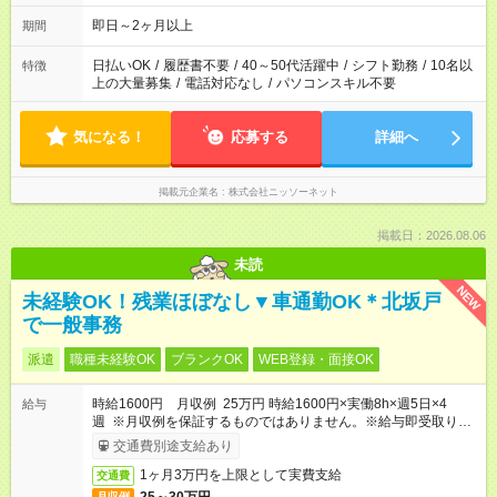
即日～2ヶ月以上
期間
日払いOK
/
履歴書不要
/
40～50代活躍中
/
シフト勤務
/
10名以
特徴
上の大量募集
/
電話対応なし
/
パソコンスキル不要
気になる！
応募する
詳細へ
掲載元企業名
株式会社ニッソーネット
掲載日：2026.08.06
未読
NEW
未経験OK！残業ほぼなし▼車通勤OK＊北坂戸
で一般事務
派遣
職種未経験OK
ブランクOK
WEB登録・面接OK
時給1600円 月収例 25万円 時給1600円×実働8h×週5日×4
給与
週 ※月収例を保証するものではありません。※給与即受取りサ
ービス利用可（利用条件有）
交通費別途支給あり
1ヶ月3万円を上限として実費支給
交通費
月収例