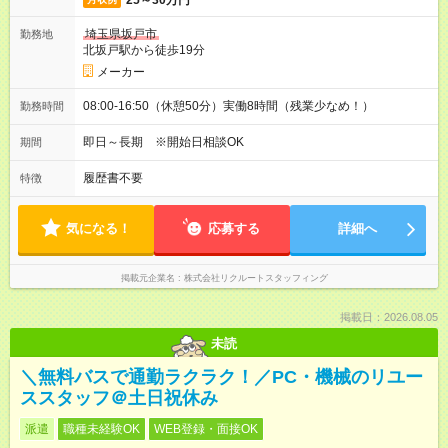
25～30万円
埼玉県坂戸市
勤務地
北坂戸駅から徒歩19分
メーカー
08:00-16:50（休憩50分）実働8時間（残業少なめ！）
勤務時間
即日～長期 ※開始日相談OK
期間
履歴書不要
特徴
気になる！
応募する
詳細へ
掲載元企業名
株式会社リクルートスタッフィング
掲載日：2026.08.05
未読
＼無料バスで通勤ラクラク！／PC・機械のリユー
ススタッフ＠土日祝休み
派遣
職種未経験OK
WEB登録・面接OK