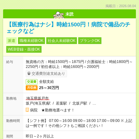
掲載日：2026.08.04
未読
【医療行為はナシ】時給1500円！病院で備品のチ
ェックなど
派遣
職種未経験OK
社会人未経験OK
ブランクOK
WEB登録・面接OK
無資格の方：時給1500円～1875円 / 介護福祉士：時給1800円～
給与
2250円 / 初任者以上：時給1600円～2000円
交通費別途支給あり
全額支給
交通費
25～30万円
月収例
埼玉県坂戸市
勤務地
坂戸(埼玉県)駅
/
若葉駅
/
北坂戸駅
/
…
病院 ★勤務地選べます！
【シフト例】 07:00～16:00 09:00～18:00 17:00～09:00 ※ 上記
勤務時間
は一例です！その他シフトもご相談ください！
即日～2ヶ月以上
期間