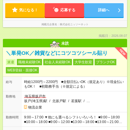
気になる！
応募する
詳細へ
掲載元企業名
株式会社ニッソーネット
掲載日：2026.08.07
未読
NEW
＼単発OK／雑貨などにコツコツシール貼り
派遣
職種未経験OK
社会人未経験OK
大学生歓迎
ブランクOK
WEB登録・面接OK
時給1200円～2200円 ■全額日払いOK（規定あり）※現金払い
給与
もOK！ ■初勤務手当（※規定による）
埼玉県坂戸市
勤務地
坂戸(埼玉県)駅
/
北坂戸駅
/
若葉駅
/
…
物流企業
9:00～17:00 ▼他にも選べるシフトいろいろ！ ■9:00～18:00
勤務時間
■10:00～18:00 ■9:00～12:00 ■13:00～18:00 ■13:00～21:00
■22:00～翌6:00 など あなたの希望を教えてください！