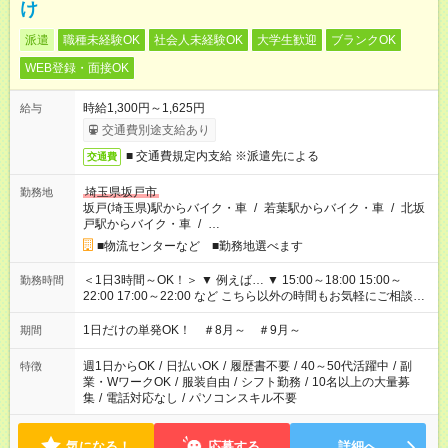
け
派遣
職種未経験OK
社会人未経験OK
大学生歓迎
ブランクOK
WEB登録・面接OK
時給1,300円～1,625円
給与
交通費別途支給あり
■ 交通費規定内支給 ※派遣先による
交通費
埼玉県坂戸市
勤務地
坂戸(埼玉県)駅からバイク・車
/
若葉駅からバイク・車
/
北坂
戸駅からバイク・車
/
…
■物流センターなど ■勤務地選べます
＜1日3時間～OK！＞ ▼ 例えば… ▼ 15:00～18:00 15:00～
勤務時間
22:00 17:00～22:00 など こちら以外の時間もお気軽にご相談く
ださい！
1日だけの単発OK！ ＃8月～ ＃9月～
期間
週1日からOK
/
日払いOK
/
履歴書不要
/
40～50代活躍中
/
副
特徴
業・WワークOK
/
服装自由
/
シフト勤務
/
10名以上の大量募
集
/
電話対応なし
/
パソコンスキル不要
気になる！
応募する
詳細へ