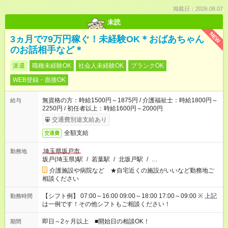
掲載日：2026.08.07
未読
NEW
3ヵ月で79万円稼ぐ！未経験OK＊おばあちゃん
のお話相手など＊
派遣
職種未経験OK
社会人未経験OK
ブランクOK
WEB登録・面接OK
無資格の方：時給1500円～1875円 / 介護福祉士：時給1800円～
給与
2250円 / 初任者以上：時給1600円～2000円
交通費別途支給あり
全額支給
交通費
埼玉県坂戸市
勤務地
坂戸(埼玉県)駅
/
若葉駅
/
北坂戸駅
/
…
介護施設や病院など ★自宅近くの施設がいいなど勤務地ご
相談ください
【シフト例】 07:00～16:00 09:00～18:00 17:00～09:00 ※ 上記
勤務時間
は一例です！その他シフトもご相談ください！
即日～2ヶ月以上 ■開始日の相談OK！
期間