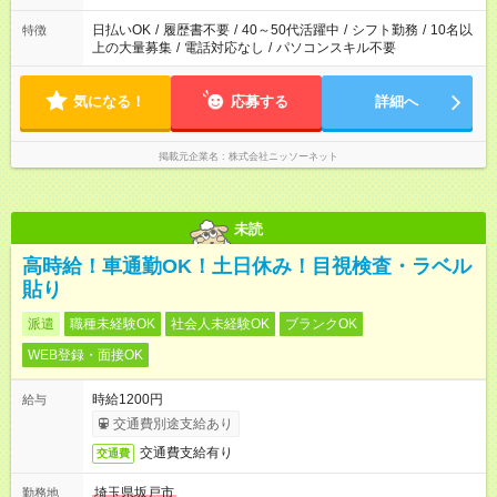
日払いOK
/
履歴書不要
/
40～50代活躍中
/
シフト勤務
/
10名以
特徴
上の大量募集
/
電話対応なし
/
パソコンスキル不要
気になる！
応募する
詳細へ
掲載元企業名
株式会社ニッソーネット
未読
高時給！車通勤OK！土日休み！目視検査・ラベル
貼り
派遣
職種未経験OK
社会人未経験OK
ブランクOK
WEB登録・面接OK
時給1200円
給与
交通費別途支給あり
交通費支給有り
交通費
埼玉県坂戸市
勤務地