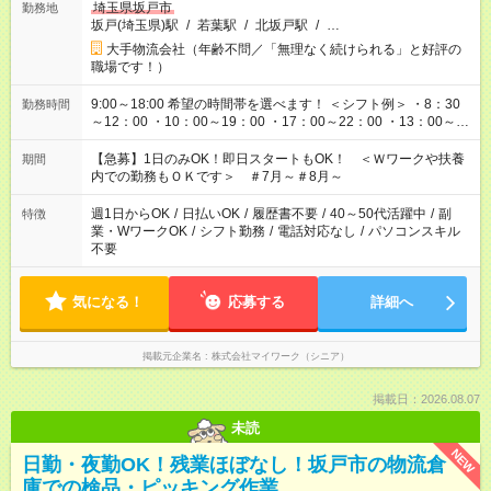
埼玉県坂戸市
勤務地
坂戸(埼玉県)駅
/
若葉駅
/
北坂戸駅
/
…
大手物流会社（年齢不問／「無理なく続けられる」と好評の
職場です！）
9:00～18:00 希望の時間帯を選べます！ ＜シフト例＞ ・8：30
勤務時間
～12：00 ・10：00～19：00 ・17：00～22：00 ・13：00～
22：00 ・22：00～翌6：00 など
【急募】1日のみOK！即日スタートもOK！ ＜Ｗワークや扶養
期間
内での勤務もＯＫです＞ ＃7月～＃8月～
週1日からOK
/
日払いOK
/
履歴書不要
/
40～50代活躍中
/
副
特徴
業・WワークOK
/
シフト勤務
/
電話対応なし
/
パソコンスキル
不要
気になる！
応募する
詳細へ
掲載元企業名
株式会社マイワーク（シニア）
掲載日：2026.08.07
未読
NEW
日勤・夜勤OK！残業ほぼなし！坂戸市の物流倉
庫での検品・ピッキング作業