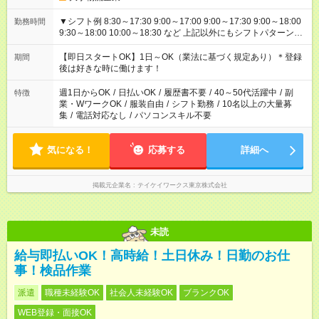
▼シフト例 8:30～17:30 9:00～17:00 9:00～17:30 9:00～18:00
勤務時間
9:30～18:00 10:00～18:30 など 上記以外にもシフトパターンは
あります！ ご都合を聞かせてください＾＾
【即日スタートOK】1日～OK（業法に基づく規定あり）＊登録
期間
後は好きな時に働けます！
週1日からOK
/
日払いOK
/
履歴書不要
/
40～50代活躍中
/
副
特徴
業・WワークOK
/
服装自由
/
シフト勤務
/
10名以上の大量募
集
/
電話対応なし
/
パソコンスキル不要
気になる！
応募する
詳細へ
掲載元企業名
テイケイワークス東京株式会社
未読
給与即払いOK！高時給！土日休み！日勤のお仕
事！検品作業
派遣
職種未経験OK
社会人未経験OK
ブランクOK
WEB登録・面接OK