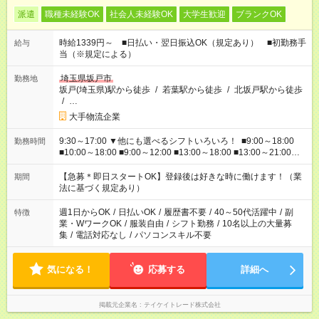
派遣
職種未経験OK
社会人未経験OK
大学生歓迎
ブランクOK
時給1339円～ ■日払い・翌日振込OK（規定あり） ■初勤務手
給与
当（※規定による）
埼玉県坂戸市
勤務地
坂戸(埼玉県)駅から徒歩
/
若葉駅から徒歩
/
北坂戸駅から徒歩
/
…
大手物流企業
9:30～17:00 ▼他にも選べるシフトいろいろ！ ■9:00～18:00
勤務時間
■10:00～18:00 ■9:00～12:00 ■13:00～18:00 ■13:00～21:00
■22:00～翌6:00 など あなたの希望を教えてください！
【急募＊即日スタートOK】登録後は好きな時に働けます！（業
期間
法に基づく規定あり）
週1日からOK
/
日払いOK
/
履歴書不要
/
40～50代活躍中
/
副
特徴
業・WワークOK
/
服装自由
/
シフト勤務
/
10名以上の大量募
集
/
電話対応なし
/
パソコンスキル不要
気になる！
応募する
詳細へ
掲載元企業名
テイケイトレード株式会社