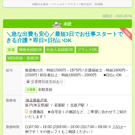
掲載元企業名
パーソルテンプスタッフ株式会社 首都圏
掲載日：2026.08.06
未読
NEW
＼急な出費も安心／最短3日でお仕事スタートで
きる介護＊即日×日払いOK
派遣
職種未経験OK
社会人未経験OK
ブランクOK
WEB登録・面接OK
無資格の方：時給1500円～1875円 / 介護福祉士：時給1800円～
給与
2250円 / 初任者以上：時給1600円～2000円 ■日払いOK ■
日収例：1万2000円（時給1500円×8h）
交通費別途支給あり
全額支給
交通費
埼玉県坂戸市
勤務地
坂戸(埼玉県)駅
/
若葉駅
/
北坂戸駅
/
…
介護施設 ★自宅近くの施設など、ご希望に合わせてご紹介
いたします！
(1)07:00～16:00 (2)09:00～18:00 (3)17:00～09:00 ※ 上記は一
勤務時間
例です！その他シフトもご相談ください！