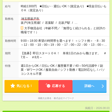
時給1300円 ■日払い・週払いOK！(規定あり) ■現金日払いも
給与
ＯＫ（規定あり）
埼玉県坂戸市
勤務地
坂戸(埼玉県)駅
/
若葉駅
/
北坂戸駅
/
…
大手物流会社（年齢不問／「無理なく続けられる」と好評の
職場です！）
9:00～18:00 希望の時間帯を選べます！ ＜シフト例＞ ・8：30
勤務時間
～12：00 ・10：00～19：00 ・17：00～22：00 ・13：00～
22：00 ・22：00～翌6：00 など
【急募】即日スタートＯＫ！ 単発1日のみから働けます。 ＃
期間
7月～ ＃8月～
週1日からOK
/
日払いOK
/
履歴書不要
/
40～50代活躍中
/
副
特徴
業・WワークOK
/
服装自由
/
シフト勤務
/
電話対応なし
/
パソ
コンスキル不要
気になる！
応募する
詳細へ
掲載元企業名
株式会社マイワーク
掲載日：2026.08.03