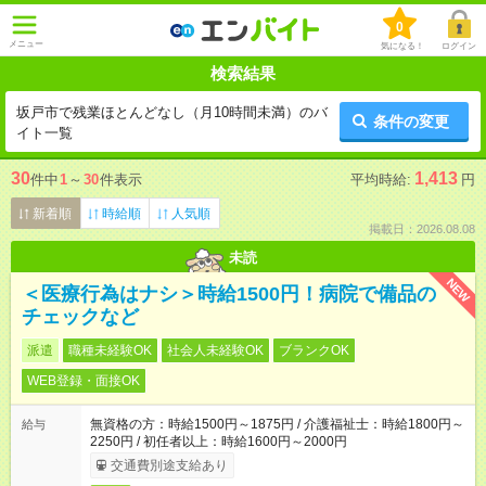
0
メニュー
気になる！
ログイン
検索結果
坂戸市で残業ほとんどなし（月10時間未満）のバ
条件の変更
イト一覧
30
1,413
件中
1
～
30
件表示
平均時給:
円
新着順
時給順
人気順
掲載日：2026.08.08
未読
NEW
＜医療行為はナシ＞時給1500円！病院で備品の
チェックなど
派遣
職種未経験OK
社会人未経験OK
ブランクOK
WEB登録・面接OK
無資格の方：時給1500円～1875円 / 介護福祉士：時給1800円～
給与
2250円 / 初任者以上：時給1600円～2000円
交通費別途支給あり