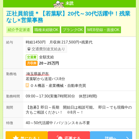
未読
正社員前提＊【若葉駅】20代～30代活躍中！残業
なし×営業事務
紹介予定派遣
職種未経験OK
ブランクOK
WEB登録・面接OK
時給1450円 月収例 217,500円+残業代
給与
交通費別途支給あり
全額支給
交通費
20～25万円
月収例
埼玉県坂戸市
勤務地
若葉駅から送迎バス8分
ＯＡ機器・産業機械・自動車売買
09:00～17:30(実働7時間30分 休憩1時間)
勤務時間
【急募】即日～長期 開始日は相談可能。 即日～でも現職中の
期間
方もご相談ください！ ※8月～！
40～50代活躍中
/
パソコンスキル不要
特徴
気になる！
応募する
詳細へ