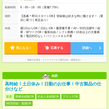
9：00～18：00（実働7.75h）
勤務時間
【急募＊即日スタートOK】登録後は好きな時に働けます！（業
期間
法に基づく規定あり）
週1日からOK
/
日払いOK
/
履歴書不要
/
40～50代活躍中
/
副
特徴
業・WワークOK
/
服装自由
/
シフト勤務
/
10名以上の大量募
集
/
電話対応なし
/
パソコンスキル不要
気になる！
応募する
詳細へ
掲載元企業名
テイケイワークス株式会社（募集担当）
未読
高時給！土日休み！日勤のお仕事！中古製品の仕
分けなど
派遣
職種未経験OK
社会人未経験OK
ブランクOK
WEB登録・面接OK