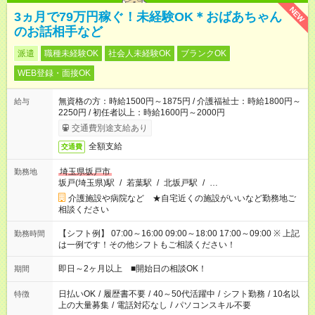
NEW
3ヵ月で79万円稼ぐ！未経験OK＊おばあちゃん
のお話相手など
派遣
職種未経験OK
社会人未経験OK
ブランクOK
WEB登録・面接OK
無資格の方：時給1500円～1875円 / 介護福祉士：時給1800円～
給与
2250円 / 初任者以上：時給1600円～2000円
交通費別途支給あり
全額支給
交通費
埼玉県坂戸市
勤務地
坂戸(埼玉県)駅
/
若葉駅
/
北坂戸駅
/
…
介護施設や病院など ★自宅近くの施設がいいなど勤務地ご
相談ください
【シフト例】 07:00～16:00 09:00～18:00 17:00～09:00 ※ 上記
勤務時間
は一例です！その他シフトもご相談ください！
即日～2ヶ月以上 ■開始日の相談OK！
期間
日払いOK
/
履歴書不要
/
40～50代活躍中
/
シフト勤務
/
10名以
特徴
上の大量募集
/
電話対応なし
/
パソコンスキル不要