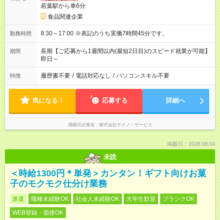
若葉駅から車6分
食品関連企業
8:30～17:00 ※表記のうち実働7時間45分です。
勤務時間
長期【ご応募から1週間以内(最短2日目)のスピード就業が可能】
期間
即日～
履歴書不要
/
電話対応なし
/
パソコンスキル不要
特徴
気になる！
応募する
詳細へ
掲載元企業名
株式会社テクノ・サービス
掲載日：2026.08.04
未読
＜時給1300円＊単発＞カンタン！ギフト向けお菓
子のモクモク仕分け業務
派遣
職種未経験OK
社会人未経験OK
大学生歓迎
ブランクOK
WEB登録・面接OK