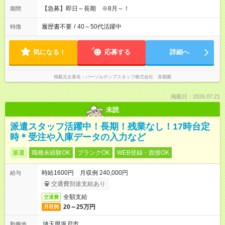
【急募】即日～長期 ※8月～！
期間
履歴書不要
/
40～50代活躍中
特徴
気になる！
応募する
詳細へ
掲載元企業名
パーソルテンプスタッフ株式会社 首都圏
掲載日：2026.07.21
未読
派遣スタッフ活躍中！長期！残業なし！17時台定
時＊受注や入庫データの入力など
派遣
職種未経験OK
ブランクOK
WEB登録・面接OK
時給1600円 月収例 240,000円
給与
交通費別途支給あり
全額支給
交通費
20～25万円
月収例
埼玉県坂戸市
勤務地