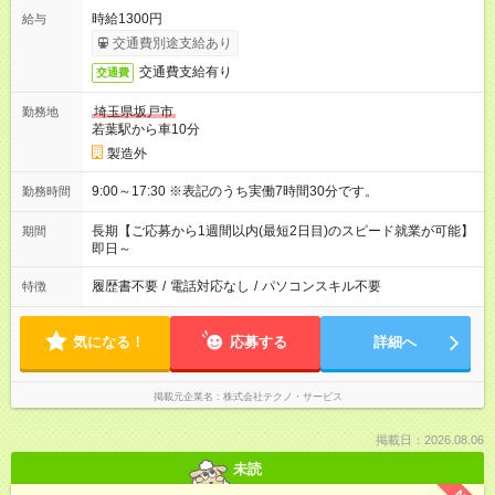
時給1300円
給与
交通費別途支給あり
交通費支給有り
交通費
埼玉県坂戸市
勤務地
若葉駅から車10分
製造外
9:00～17:30 ※表記のうち実働7時間30分です。
勤務時間
長期【ご応募から1週間以内(最短2日目)のスピード就業が可能】
期間
即日～
履歴書不要
/
電話対応なし
/
パソコンスキル不要
特徴
気になる！
応募する
詳細へ
掲載元企業名
株式会社テクノ・サービス
掲載日：2026.08.06
未読