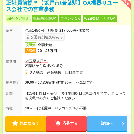
NEW
正社員前提＊【坂戸市/若葉駅】OA機器リユー
ス会社での営業事務
紹介予定派遣
職種未経験OK
ブランクOK
WEB登録・面接OK
時給1450円 月収例 217,500円+残業代
給与
交通費別途支給あり
全額支給
交通費
20～25万円
月収例
埼玉県坂戸市
勤務地
若葉駅から送迎バス8分
ＯＡ機器・産業機械・自動車売買
09:00～17:30(実働7時間30分 休憩1時間)
勤務時間
【急募】即日～長期 お仕事開始日は相談可能です。 即日～で
期間
も現職中の方もご相談ください！
40～50代活躍中
/
パソコンスキル不要
特徴
気になる！
応募する
詳細へ