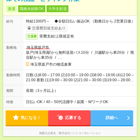
派遣
職種未経験OK
大学生歓迎
時給1300円～ ◆全額日払い振込OK （勤務日から 2営業日後）
給与
交通費別途支給あり
実費支給/上限規定有
交通費
埼玉県坂戸市
勤務地
坂戸(埼玉県)駅から無料送迎バス10分
/
川越駅から車20分
/
熊
谷駅から車35分
/
…
埼玉県坂戸市の物流倉庫
日勤 (1)8:00～17:00 (2)10:00～19:00 (3)8:00～19:00 (4)12:00～
勤務時間
21:00 夜勤 (1)19:00～30:00 (2)21:00～30:00 (3)19:00～28:00
(4)19:00～28:00 (5)19:00～29:00 ※1ヶ月単位の変形労働時間制
長期（3ヶ月以上）
期間
日払いOK
/
40～50代活躍中
/
副業・WワークOK
特徴
気になる！
応募する
詳細へ
掲載元企業名
株式会社パットコーポレーション