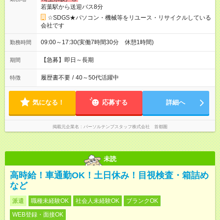
若葉駅から送迎バス8分
☆SDGS★パソコン・機械等をリユース・リサイクルしている
会社です
09:00～17:30(実働7時間30分 休憩1時間)
勤務時間
【急募】即日～長期
期間
履歴書不要
/
40～50代活躍中
特徴
気になる！
応募する
詳細へ
掲載元企業名
パーソルテンプスタッフ株式会社 首都圏
未読
高時給！車通勤OK！土日休み！目視検査・箱詰め
など
派遣
職種未経験OK
社会人未経験OK
ブランクOK
WEB登録・面接OK