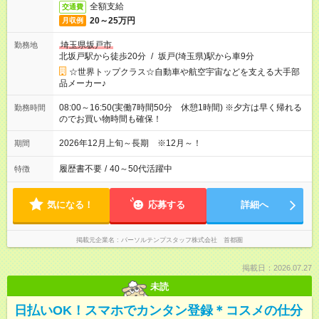
全額支給
交通費
20～25万円
月収例
埼玉県坂戸市
勤務地
北坂戸駅から徒歩20分
/
坂戸(埼玉県)駅から車9分
☆世界トップクラス☆自動車や航空宇宙などを支える大手部
品メーカー♪
08:00～16:50(実働7時間50分 休憩1時間) ※夕方は早く帰れる
勤務時間
のでお買い物時間も確保！
2026年12月上旬～長期 ※12月～！
期間
履歴書不要
/
40～50代活躍中
特徴
気になる！
応募する
詳細へ
掲載元企業名
パーソルテンプスタッフ株式会社 首都圏
掲載日：2026.07.27
未読
日払いOK！スマホでカンタン登録＊コスメの仕分