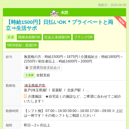
掲載日：2026.08.08
未読
NEW
【時給1500円】日払いOK＊プライベートと両
立⇒生活サポ
派遣
職種未経験OK
社会人未経験OK
ブランクOK
WEB登録・面接OK
無資格の方：時給1500円～1875円 / 介護福祉士：時給1800円～
給与
2250円 / 初任者以上：時給1600円～2000円
交通費別途支給あり
全額支給
交通費
埼玉県坂戸市
勤務地
坂戸(埼玉県)駅
/
若葉駅
/
北坂戸駅
/
…
介護施設 ★自宅近くの施設など、ご希望に合わせてご紹介
いたします！
【シフト例】 07:00～16:00 09:00～18:00 17:00～09:00 ※ 上記
勤務時間
は一例です！その他シフトもご相談ください！
即日～2ヶ月以上
期間