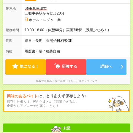
埼玉県三郷市
勤務地
三郷中央駅から徒歩20分
ホテル・レジャ－業
10:00-18:00（休憩60分）実働7時間（残業少なめ！）
勤務時間
即日～長期 ※開始日相談OK
期間
履歴書不要
/
服装自由
特徴
気になる！
応募する
詳細へ
掲載元企業名
株式会社リクルートスタッフィング
興味のあるバイト
は、とりあえず保存しよう♪
保存した求人は、後からまとめて応募できるよ。
企業からアプローチが届くことも！
未読