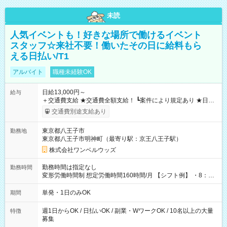
未読
人気イベントも！好きな場所で働けるイベント
スタッフ☆来社不要！働いたその日に給料もら
える日払い/T1
アルバイト
職種未経験OK
日給13,000円～
給与
＋交通費支給 ★交通費全額支給！ ┗案件により規定あり ★日払
いOK！（規定あり） ┗働いたその日に現金GET♪ お仕事後はコ
交通費別途支給あり
ンビニATMから 日払い分を引き落とせます！ 【試用期間】試
用期間なし
東京都八王子市
勤務地
東京都八王子市明神町（最寄り駅：京王八王子駅）
株式会社ワンベルウッズ
勤務時間は指定なし
勤務時間
変形労働時間制 想定労働時間160時間/月 【シフト例】 ・8：00
～21：00
単発・1日のみOK
期間
週1日からOK / 日払いOK / 副業・WワークOK / 10名以上の大量
特徴
募集