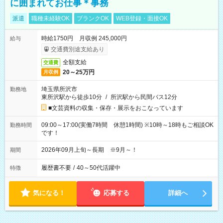
に囲まれてお仕事＊事務
派遣
職種未経験OK
ブランクOK
WEB登録・面接OK
時給1750円 月収例 245,000円
給与
交通費別途支給あり
全額支給
交通費
20～25万円
月収例
埼玉県所沢市
勤務地
東所沢駅から徒歩10分
/
所沢駅から民間バス12分
■文芸資料の収集・保存・展示をおこなっています
09:00～17:00(実働7時間 休憩1時間) ※10時～18時もご相談OK
勤務時間
です！
2026年09月上旬～長期 ※9月～！
期間
履歴書不要
/
40～50代活躍中
特徴
気になる！
応募する
詳細へ