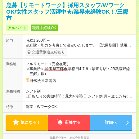
急募【リモートワーク】採用スタッフ/Wワーク
OK/女性スタッフ活躍中★/業界未経験OK！/三郷
市
アルバイト
職種未経験OK
時給1,200円～
給与
※経験・能力を考慮して決定いたします。 【試用期間】試用期
間あり 試用期間の長さ：1ヶ月 雇用形態、給与は本採用時と同
交通費別途支給あり
じです。
フルリモート（完全在宅）
勤務地
＜事業所＞
埼玉県三郷市
早稲田4-7-9（最寄り駅：JR武蔵野線
「三郷」駅）
株式会社新電気
シフト制
勤務時間
1日あたりの実働時間：最大4時間/日 シフト例 月～金 (1)9時30
分～14時30分 (2)13時00分～17時00分 など 他勤務希望時間帯
があれば相談可 ※通常の勤務時間は8：30～17：30になります
副業・WワークOK
特徴
ので、 この時間内でのシフトに限ります。 1日あたりの実働
時間：4時間 休憩時間 1時間 12：00～13：00
気になる！
応募する
詳細へ
掲載元企業名
株式会社新電気