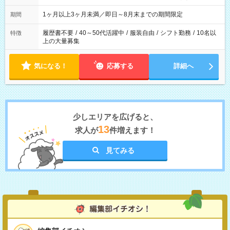
ます
1ヶ月以上3ヶ月未満／即日～8月末までの期間限定
期間
履歴書不要
/
40～50代活躍中
/
服装自由
/
シフト勤務
/
10名以
特徴
上の大量募集
気になる！
応募する
詳細へ
少しエリアを広げると、
13
求人が
件増えます！
見てみる