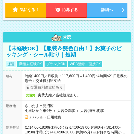
気になる！
応募する
詳細へ
未読
【未経験OK】【服装＆髪色自由！】お菓子のピ
ッキング・シール貼り｜短期
派遣
職種未経験OK
ブランクOK
WEB登録・面接OK
時給1400円／月収例：117,600円＝1,400円×4時間×21日勤務の
給与
場合＋交通費別途支給
交通費別途支給あり
実費支給／当社規定あり。
交通費
さいたま市見沼区
勤務地
七里駅から車6分
/
大宮公園駅
/
大宮(埼玉県)駅
アパレル・日用雑貨
(1)14:00-18:00(休憩0分) (2)14:00-19:00(休憩0分) (3)14:00-
勤務時間
19:30(休憩0分) (4)14:00-20:00(休憩45分) ※お好きな時間が選べ