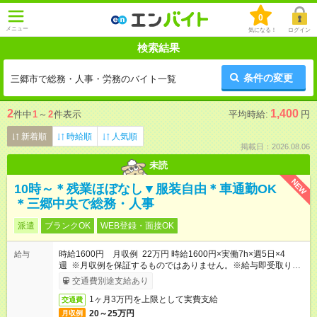
0
メニュー
気になる！
ログイン
検索結果
条件の変更
三郷市で総務・人事・労務のバイト一覧
2
1,400
件中
1
～
2
件表示
平均時給:
円
新着順
時給順
人気順
掲載日：2026.08.06
未読
NEW
10時～＊残業ほぼなし▼服装自由＊車通勤OK
＊三郷中央で総務・人事
派遣
ブランクOK
WEB登録・面接OK
時給1600円 月収例 22万円 時給1600円×実働7h×週5日×4
給与
週 ※月収例を保証するものではありません。※給与即受取りサ
ービス利用可（利用条件有）
交通費別途支給あり
1ヶ月3万円を上限として実費支給
交通費
20～25万円
月収例