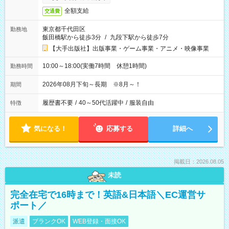
全額支給
交通費
東京都千代田区
勤務地
飯田橋駅から徒歩3分
/
九段下駅から徒歩7分
【大手出版社】出版事業・ゲーム事業・アニメ・映像事業
10:00～18:00(実働7時間 休憩1時間)
勤務時間
2026年08月下旬～長期 ※8月～！
期間
履歴書不要
/
40～50代活躍中
/
服装自由
特徴
気になる！
応募する
詳細へ
掲載日：2026.08.05
未読
完全在宅で16時まで！英語&日本語＼EC運営サ
ポート／
派遣
ブランクOK
WEB登録・面接OK