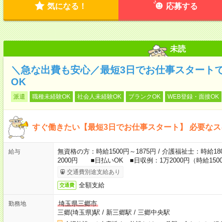
気になる！
応募する
未読
＼急な出費も安心／最短3日でお仕事スタート
OK
派遣
職種未経験OK
社会人未経験OK
ブランクOK
WEB登録・面接OK
すぐ働きたい【最短3日でお仕事スタート】 必要な
無資格の方：時給1500円～1875円 / 介護福祉士：時給180
給与
2000円 ■日払いOK ■日収例：1万2000円（時給1500
交通費別途支給あり
全額支給
交通費
埼玉県三郷市
勤務地
三郷(埼玉県)駅
/
新三郷駅
/
三郷中央駅