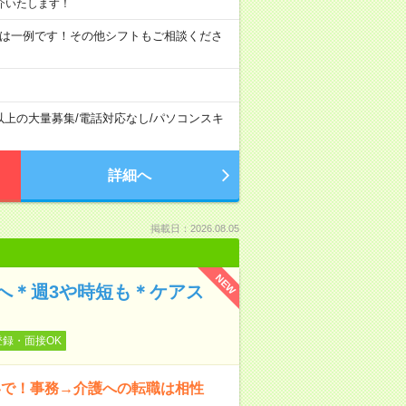
介いたします！
09:00 ※ 上記は一例です！その他シフトもご相談くださ
以上の大量募集
/
電話対応なし
/
パソコンスキ
詳細へ
掲載日：2026.08.05
NEW
へ＊週3や時短も＊ケアス
登録・面接OK
いで！事務→介護への転職は相性