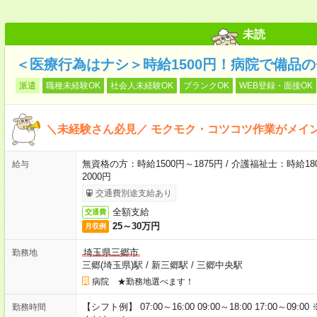
未読
＜医療行為はナシ＞時給1500円！病院で備品
派遣
職種未経験OK
社会人未経験OK
ブランクOK
WEB登録・面接OK
＼未経験さん必見／ モクモク・コツコツ作業がメイ
無資格の方：時給1500円～1875円 / 介護福祉士：時給180
給与
2000円
交通費別途支給あり
全額支給
交通費
25～30万円
月収例
埼玉県三郷市
勤務地
三郷(埼玉県)駅
/
新三郷駅
/
三郷中央駅
病院 ★勤務地選べます！
【シフト例】 07:00～16:00 09:00～18:00 17:00
勤務時間