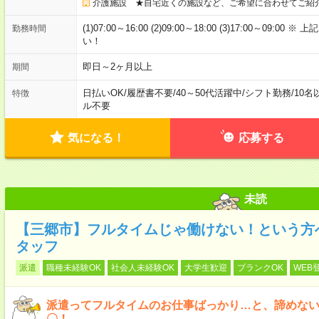
介護施設 ★自宅近くの施設など、ご希望に合わせてご紹
(1)07:00～16:00 (2)09:00～18:00 (3)17:00～
勤務時間
い！
即日～2ヶ月以上
期間
日払いOK
/
履歴書不要
/
40～50代活躍中
/
シフト勤務
/
10名
特徴
ル不要
気になる！
応募する
未読
【三郷市】フルタイムじゃ働けない！という方
タッフ
派遣
職種未経験OK
社会人未経験OK
大学生歓迎
ブランクOK
WEB
派遣ってフルタイムのお仕事ばっかり…と、諦めな
〇！