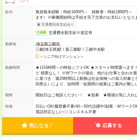
無資格未経験：時給1600円～ 経験者：時給1800円
給与
ます）※稼働開始時は手続き完了次第のお支払いとなり
交通費別途支給あり
交通費全額支給※規定有
交通費
埼玉県三郷市
勤務地
三郷(埼玉県)駅
/
新三郷駅
/
三郷中央駅
＜シニア向けマンション＞
★1日6時間～の時短シフトOK ★スタート時間選べます！ 7:00～16
勤務時間
ど 残業なし！ ※Wワークの場合、他のお仕事と合わせ週
に基づき、週20時間以上勤務は社会保険への加入対象と
則禁止）により、短時間・短期間の就業はご案内が難し
開始日はご相談ください！ ★急募 ★職場が気に入れ
期間
日払いOK
/
履歴書不要
/
40～50代活躍中
/
副業・WワークO
特徴
電話対応なし
/
パソコンスキル不要
気になる！
応募する