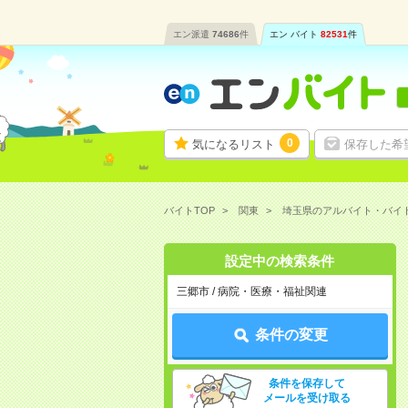
エン派遣
74686
件
エン バイト
82531
件
0
気になるリスト
保存した希
バイトTOP
関東
埼玉県のアルバイト・バイ
設定中の検索条件
三郷市 / 病院・医療・福祉関連
条件の変更
条件を保存して
メールを受け取る