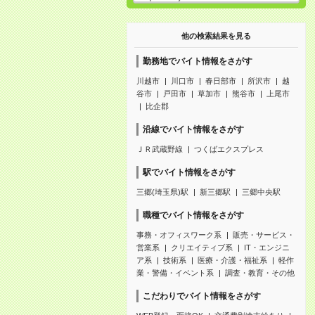
他の検索結果を見る
勤務地でバイト情報をさがす
川越市
川口市
春日部市
所沢市
越
谷市
戸田市
草加市
熊谷市
上尾市
比企郡
沿線でバイト情報をさがす
ＪＲ武蔵野線
つくばエクスプレス
駅でバイト情報をさがす
三郷(埼玉県)駅
新三郷駅
三郷中央駅
職種でバイト情報をさがす
事務・オフィスワーク系
販売・サービス・
営業系
クリエイティブ系
IT・エンジニ
ア系
技術系
医療・介護・福祉系
軽作
業・警備・イベント系
調査・教育・その他
こだわりでバイト情報をさがす