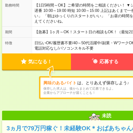
【1日5時間～OK】ご希望の時間をご相談ください！ ▼シフト例 日
勤務時間
遅番 10:00～19:00 時短 10:00～15:00 上記は
い」 「朝はゆっくりのスタートがいい」 「お昼の時間
えてくださいね。
【急募】1ヶ月～OK！スタート日の相談もOK！（最短2
期間
日払いOK
/
履歴書不要
/
40～50代活躍中
/
副業・WワークO
特徴
電話対応なし
/
パソコンスキル不要
気になる！
応募する
興味のあるバイト
は、とりあえず保存しよう♪
保存した求人は、後からまとめて応募できるよ。
企業からアプローチが届くことも！
未読
3ヵ月で79万円稼ぐ！未経験OK＊おばあちゃ