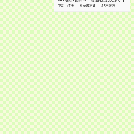
WEB登録・面接OK
交通費別途支給あり
英語力不要
履歴書不要
週5日勤務