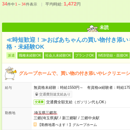
1,472
34
平均時給:
円
件中
1
～
34
件表示
未読
≪時短歓迎！≫おばあちゃんの買い物付き添い
格・未経験OK
派遣
職種未経験OK
社会人未経験OK
ブランクOK
WEB登録・面接OK
グループホームで、買い物の付き添いやレクリエー
無資格未経験：時給1550円～ 有資格or経験者：時給175
給与
交通費別途支給あり
交通費全額支給（ガソリン代もOK）
交通費
埼玉県三郷市
勤務地
三郷(埼玉県)駅
/
新三郷駅
/
三郷中央駅
【勤務地選べます！】グループホーム