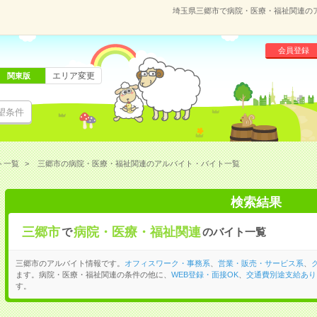
埼玉県三郷市で病院・医療・福祉関連の
会員登録
エリア変更
関東版
望条件
ト一覧
三郷市の病院・医療・福祉関連のアルバイト・バイト一覧
検索結果
三郷市
病院・医療・福祉関連
で
のバイト一覧
三郷市のアルバイト情報です。
オフィスワーク・事務系
、
営業・販売・サービス系
、
ます。病院・医療・福祉関連の条件の他に、
WEB登録・面接OK
、
交通費別途支給あり
す。