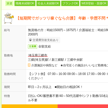
派遣
職種未経験OK
社会人未経験OK
ブランクOK
WEB登録・面接OK
【短期間でガッツリ稼ぐなら介護】 年齢・学歴不問＊
無資格の方：時給1500円～1875円 / 介護福祉士：時給180
給与
2000円
交通費別途支給あり
全額支給
交通費
埼玉県三郷市
勤務地
三郷(埼玉県)駅
/
新三郷駅
/
三郷中央駅
介護施設や病院など ★自宅近くの施設がいいなど勤務地
【シフト例】 07:00～16:00 09:00～18:00 17:00
勤務時間
ください！
即日～2ヶ月以上 ■開始日の相談OK！
期間
日払いOK
/
履歴書不要
/
40～50代活躍中
/
シフト勤務
/
10名
特徴
ル不要