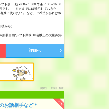
勤 9:00～18:00 早番 7:00～16:00
あくまで一例です。 「夕方までには帰宅しておきた
を有効に使いたい」 など、ご希望があれば教
日後から）
K
/
服装自由
/
シフト勤務
/
10名以上の大量募集
/
詳細へ
掲載日：2026.08.06
NEW
んのお話相手など＊