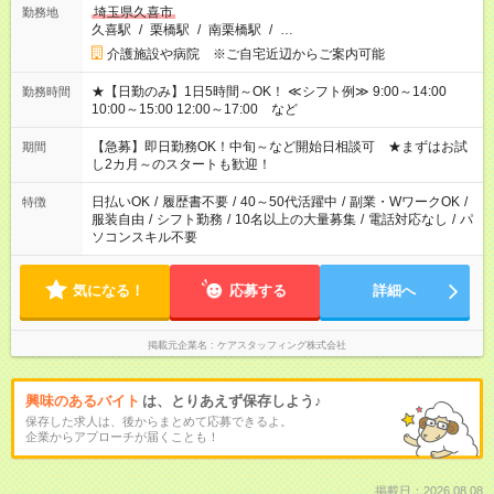
埼玉県久喜市
勤務地
久喜駅
/
栗橋駅
/
南栗橋駅
/
…
介護施設や病院 ※ご自宅近辺からご案内可能
★【日勤のみ】1日5時間～OK！ ≪シフト例≫ 9:00～14:00
勤務時間
10:00～15:00 12:00～17:00 など
【急募】即日勤務OK！中旬～など開始日相談可 ★まずはお試
期間
し2カ月～のスタートも歓迎！
日払いOK
/
履歴書不要
/
40～50代活躍中
/
副業・WワークOK
/
特徴
服装自由
/
シフト勤務
/
10名以上の大量募集
/
電話対応なし
/
パ
ソコンスキル不要
気になる！
応募する
詳細へ
掲載元企業名
ケアスタッフィング株式会社
興味のあるバイト
は、とりあえず保存しよう♪
保存した求人は、後からまとめて応募できるよ。
企業からアプローチが届くことも！
掲載日：2026.08.08