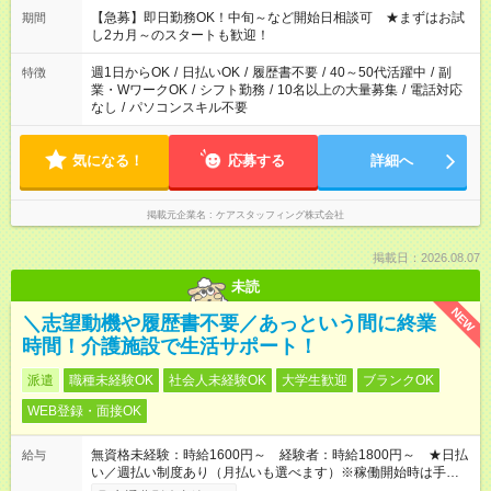
【急募】即日勤務OK！中旬～など開始日相談可 ★まずはお試
期間
し2カ月～のスタートも歓迎！
週1日からOK
/
日払いOK
/
履歴書不要
/
40～50代活躍中
/
副
特徴
業・WワークOK
/
シフト勤務
/
10名以上の大量募集
/
電話対応
なし
/
パソコンスキル不要
気になる！
応募する
詳細へ
掲載元企業名
ケアスタッフィング株式会社
掲載日：2026.08.07
未読
NEW
＼志望動機や履歴書不要／あっという間に終業
時間！介護施設で生活サポート！
派遣
職種未経験OK
社会人未経験OK
大学生歓迎
ブランクOK
WEB登録・面接OK
無資格未経験：時給1600円～ 経験者：時給1800円～ ★日払
給与
い／週払い制度あり（月払いも選べます）※稼働開始時は手続き
完了次第のお支払いとなります。