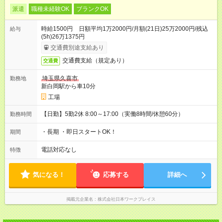
派遣
職種未経験OK
ブランクOK
時給1500円 日額平均1万2000円/月額(21日)25万2000円/残込
給与
(5h)26万1375円
交通費別途支給あり
交通費支給（規定あり）
交通費
埼玉県久喜市
勤務地
新白岡駅から車10分
工場
【日勤】5勤2休 8:00～17:00（実働8時間/休憩60分）
勤務時間
・長期 ・即日スタートOK！
期間
電話対応なし
特徴
気になる！
応募する
詳細へ
掲載元企業名
株式会社日本ワークプレイス