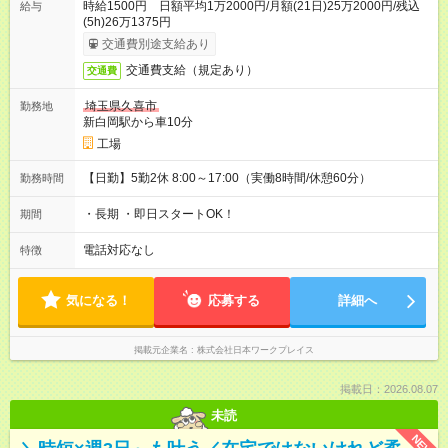
時給1500円 日額平均1万2000円/月額(21日)25万2000円/残込
給与
(5h)26万1375円
交通費別途支給あり
交通費支給（規定あり）
交通費
埼玉県久喜市
勤務地
新白岡駅から車10分
工場
【日勤】5勤2休 8:00～17:00（実働8時間/休憩60分）
勤務時間
・長期 ・即日スタートOK！
期間
電話対応なし
特徴
気になる！
応募する
詳細へ
掲載元企業名
株式会社日本ワークプレイス
掲載日：2026.08.07
未読
NEW