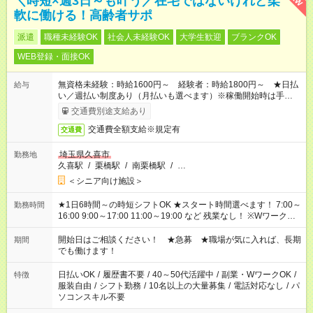
＼時短×週3日～も叶う／在宅ではないけれど柔
軟に働ける！高齢者サポ
派遣
職種未経験OK
社会人未経験OK
大学生歓迎
ブランクOK
WEB登録・面接OK
無資格未経験：時給1600円～ 経験者：時給1800円～ ★日払
給与
い／週払い制度あり（月払いも選べます）※稼働開始時は手続き
完了次第のお支払いとなります。
交通費別途支給あり
交通費全額支給※規定有
交通費
埼玉県久喜市
勤務地
久喜駅
/
栗橋駅
/
南栗橋駅
/
…
＜シニア向け施設＞
★1日6時間～の時短シフトOK ★スタート時間選べます！ 7:00～
勤務時間
16:00 9:00～17:00 11:00～19:00 など 残業なし！ ※Wワークの
場合、他のお仕事と合わせ週40時間超の就業はご案内できませ
ん ※法令に基づき、週20時間以上勤務は社会保険への加入対象
開始日はご相談ください！ ★急募 ★職場が気に入れば、長期
期間
となります ※労働者派遣法（日雇い派遣の原則禁止）により、
でも働けます！
短時間・短期間の就業はご案内が難しい場合があります
日払いOK
/
履歴書不要
/
40～50代活躍中
/
副業・WワークOK
/
特徴
服装自由
/
シフト勤務
/
10名以上の大量募集
/
電話対応なし
/
パ
ソコンスキル不要