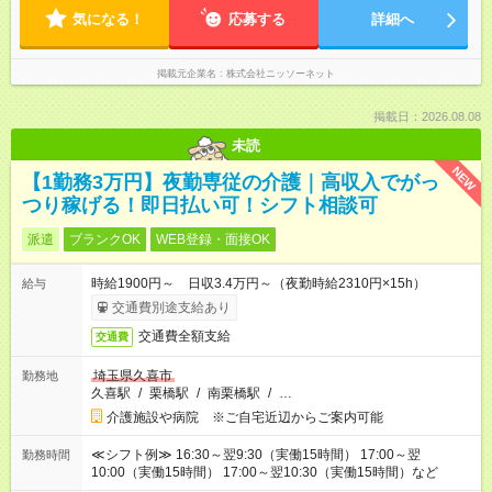
気になる！
応募する
詳細へ
掲載元企業名
株式会社ニッソーネット
掲載日：2026.08.08
未読
NEW
【1勤務3万円】夜勤専従の介護｜高収入でがっ
つり稼げる！即日払い可！シフト相談可
派遣
ブランクOK
WEB登録・面接OK
時給1900円～ 日収3.4万円～（夜勤時給2310円×15h）
給与
交通費別途支給あり
交通費全額支給
交通費
埼玉県久喜市
勤務地
久喜駅
/
栗橋駅
/
南栗橋駅
/
…
介護施設や病院 ※ご自宅近辺からご案内可能
≪シフト例≫ 16:30～翌9:30（実働15時間） 17:00～翌
勤務時間
10:00（実働15時間） 17:00～翌10:30（実働15時間）など