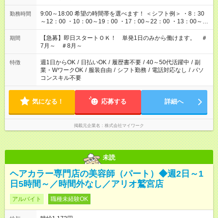
9:00～18:00 希望の時間帯を選べます！ ＜シフト例＞ ・8：30
勤務時間
～12：00 ・10：00～19：00 ・17：00～22：00 ・13：00～
22：00 ・22：00～翌6：00 など
【急募】即日スタートＯＫ！ 単発1日のみから働けます。 ＃
期間
7月～ ＃8月～
週1日からOK
/
日払いOK
/
履歴書不要
/
40～50代活躍中
/
副
特徴
業・WワークOK
/
服装自由
/
シフト勤務
/
電話対応なし
/
パソ
コンスキル不要
気になる！
応募する
詳細へ
掲載元企業名
株式会社マイワーク
未読
ヘアカラー専門店の美容師（パート）◆週2日～1
日5時間～／時間外なし／アリオ鷲宮店
アルバイト
職種未経験OK