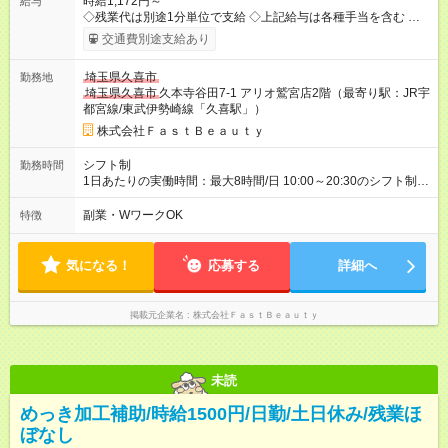
時給1,172円～
給与
◇残業代は別途1分単位で支給 ◇上記給与は各種手当を含む ◇毎
月インセンティブポイント付与 ・店舗売上や入客人数などに応
交通費別途支給あり
じてインセンティブポイントを付与 ・ポイントは6ヶ月に一度引
き出し可能 ◇半年に1回の昇給制度（3人に1人以上が昇給） ◇管
埼玉県久喜市
勤務地
理美容師手当あり 研修期間6ヶ月間は以下給与のみ変更あり 時
埼玉県久喜市
久本寺谷田7-1 アリオ鷲宮店2階（最寄り駅：JR宇
給1150円 ※交通費支給（～500円/日） ※給与に関しては2025年
都宮線/東武伊勢崎線「久喜駅」）
度の最低賃金を反映済み ※各都道府県の施行月より適応、入社
時期によっては変動の可能性あり 詳細は、採用担当へお問い合
株式会社ＦａｓｔＢｅａｕｔｙ
わせください 【試用期間】試用期間なし
シフト制
勤務時間
1日あたりの実働時間：最大8時間/日 10:00～20:30のシフト制
週2日～、1日5時間～OK シフトはご希望を伺いながら相談のう
え決定します 扶養内勤務・ダブルワークOK
副業・WワークOK
特徴
気になる！
応募する
詳細へ
掲載元企業名
株式会社ＦａｓｔＢｅａｕｔｙ
未読
めっき加工補助/時給1500円/日勤/土日休み/残業ほ
ぼなし