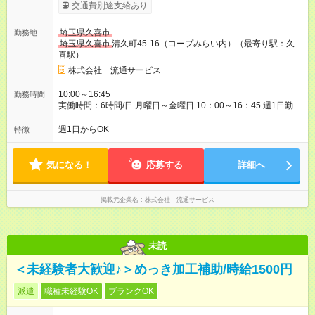
用期間】試用期間なし
交通費別途支給あり
埼玉県久喜市
勤務地
埼玉県久喜市
清久町45-16（コープみらい内）（最寄り駅：久
喜駅）
株式会社 流通サービス
10:00～16:45
勤務時間
実働時間：6時間/日 月曜日～金曜日 10：00～16：45 週1日勤務
できればＯＫ！
週1日からOK
特徴
気になる！
応募する
詳細へ
掲載元企業名
株式会社 流通サービス
未読
＜未経験者大歓迎♪＞めっき加工補助/時給1500円
派遣
職種未経験OK
ブランクOK