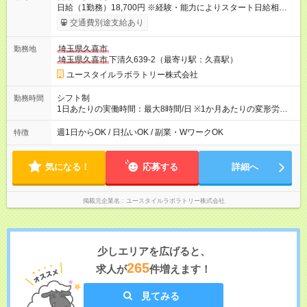
日給（1勤務）18,700円 ※経験・能力によりスタート日給相談
可・昇給可 【試用期間】試用期間あり 試用期間の長さ：3ヶ月
交通費別途支給あり
雇用形態、給与は本採用時と同じです。
埼玉県久喜市
勤務地
埼玉県久喜市
下清久639-2（最寄り駅：久喜駅）
ユースタイルラボラトリー株式会社
シフト制
勤務時間
1日あたりの実働時間：最大8時間/日 ※1か月あたりの変形労働
制（週平均40時間以内） 夜勤：17:00-翌09:00（休憩2時間）
週1日からOK / 日払いOK / 副業・WワークOK
特徴
気になる！
応募する
詳細へ
掲載元企業名
ユースタイルラボラトリー株式会社
少しエリアを広げると、
265
求人が
件増えます！
見てみる