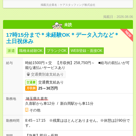
掲載元企業名
ケアスタッフィング株式会社
掲載日：2026.08.06
未読
NEW
17時15分まで＊未経験OK＊データ入力など＊
土日祝休み
派遣
職種未経験OK
ブランクOK
WEB登録・面接OK
時給1500円＋交 【月収例】258,750円～ ■給与の前払いが可
給与
能な速払いサービスあり
交通費別途支給あり
交通費支給あり
交通費
25～30万円
月収例
埼玉県久喜市
勤務地
久喜駅から車12分
/
新白岡駅から車11分
その他
8:45～17:15 ※残業はほとんどありません。※休憩は計90分で
勤務時間
す。
【急募】即日～長期
期間