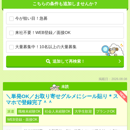
こちらの条件も追加しませんか？
今が狙い目！急募
来社不要！WEB登録／面接OK
大量募集中！10名以上の大量募集
追加して再検索！
掲載日：2026.08.08
未読
NEW
＼単発OK／お取り寄せグルメにシール貼り＊ス
マホで登録完了＾＾
派遣
職種未経験OK
社会人未経験OK
大学生歓迎
ブランクOK
WEB登録・面接OK