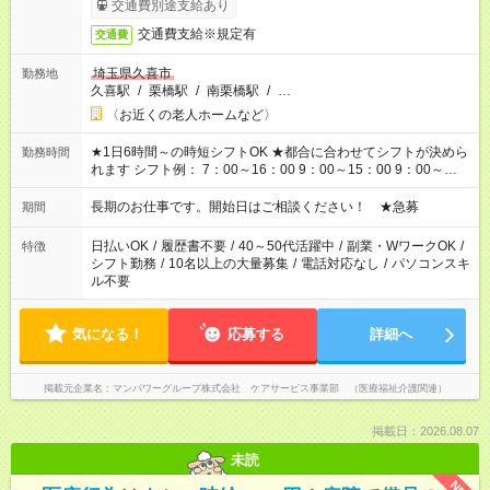
交通費別途支給あり
交通費支給※規定有
交通費
埼玉県久喜市
勤務地
久喜駅
/
栗橋駅
/
南栗橋駅
/
…
〈お近くの老人ホームなど〉
★1日6時間～の時短シフトOK ★都合に合わせてシフトが決めら
勤務時間
れます シフト例： 7：00～16：00 9：00～15：00 9：00～
18：00 11：00～20：00 など ※Wワークの場合、他のお仕事と
合わせ週40時間超の就業はご案内できません ※法令に基づき、
長期のお仕事です。開始日はご相談ください！ ★急募
期間
週20時間以上勤務は社会保険への加入対象となります ※労働者
派遣法（日雇い派遣の原則禁止）により、短時間・短期間の就
日払いOK
/
履歴書不要
/
40～50代活躍中
/
副業・WワークOK
/
特徴
業はご案内が難しい場合があります
シフト勤務
/
10名以上の大量募集
/
電話対応なし
/
パソコンスキ
ル不要
気になる！
応募する
詳細へ
掲載元企業名
マンパワーグループ株式会社 ケアサービス事業部 （医療福祉介護関連）
掲載日：2026.08.07
未読