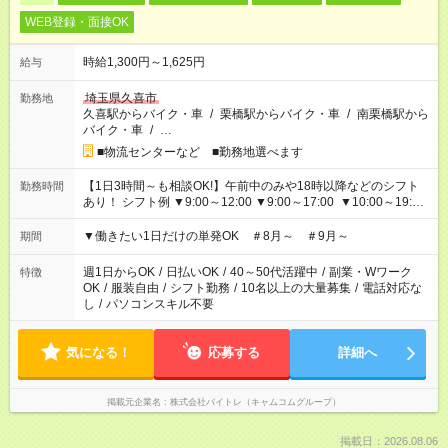
WEB登録・面接OK
時給1,300円～1,625円
給与
埼玉県久喜市
勤務地
久喜駅からバイク・車
/
栗橋駅からバイク・車
/
南栗橋駅から
バイク・車
/
…
■物流センターなど ■勤務地選べます
【1日3時間～も相談OK!】午前中のみや18時以降などのシフト
勤務時間
あり！ シフト例 ▼9:00～12:00 ▼9:00～17:00 ▼10:00～19:00
▼18:00～21:00
▼働きたい1日だけの単発OK ＃8月～ ＃9月～
期間
週1日からOK
/
日払いOK
/
40～50代活躍中
/
副業・Wワーク
特徴
OK
/
服装自由
/
シフト勤務
/
10名以上の大量募集
/
電話対応な
し
/
パソコンスキル不要
気になる！
応募する
詳細へ
掲載元企業名
株式会社バイトレ（キャムコムグループ）
掲載日：2026.08.06