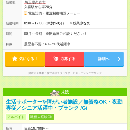
埼玉県久喜市
勤務地
久喜駅から車20分
電気設備・電源制御機器メーカー
8:30～17:00（休憩:60分） ※残業少なめ
勤務時間
08月～長期 ※開始日ご相談ください！
期間
履歴書不要
/
40～50代活躍中
特徴
気になる！
応募する
詳細へ
掲載元企業名
株式会社スタッフサービス・エンジニアリング
未読
生活サポーター✨障がい者施設／無資格OK・夜勤
専従／シニア活躍中・ブランク /Gi
アルバイト
職種未経験OK
日給18,700円～
給与