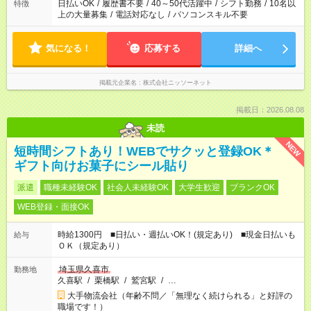
日払いOK
/
履歴書不要
/
40～50代活躍中
/
シフト勤務
/
10名以
特徴
上の大量募集
/
電話対応なし
/
パソコンスキル不要
気になる！
応募する
詳細へ
掲載元企業名
株式会社ニッソーネット
掲載日：2026.08.08
未読
NEW
短時間シフトあり！WEBでサクッと登録OK＊
ギフト向けお菓子にシール貼り
派遣
職種未経験OK
社会人未経験OK
大学生歓迎
ブランクOK
WEB登録・面接OK
時給1300円 ■日払い・週払いOK！(規定あり) ■現金日払いも
給与
ＯＫ（規定あり）
埼玉県久喜市
勤務地
久喜駅
/
栗橋駅
/
鷲宮駅
/
…
大手物流会社（年齢不問／「無理なく続けられる」と好評の
職場です！）