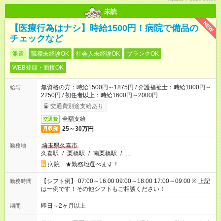
未読
NEW
【医療行為はナシ】時給1500円！病院で備品の
チェックなど
派遣
職種未経験OK
社会人未経験OK
ブランクOK
WEB登録・面接OK
無資格の方：時給1500円～1875円 / 介護福祉士：時給1800円～
給与
2250円 / 初任者以上：時給1600円～2000円
交通費別途支給あり
全額支給
交通費
25～30万円
月収例
埼玉県久喜市
勤務地
久喜駅
/
栗橋駅
/
南栗橋駅
/
…
病院 ★勤務地選べます！
【シフト例】 07:00～16:00 09:00～18:00 17:00～09:00 ※ 上記
勤務時間
は一例です！その他シフトもご相談ください！
即日～2ヶ月以上
期間