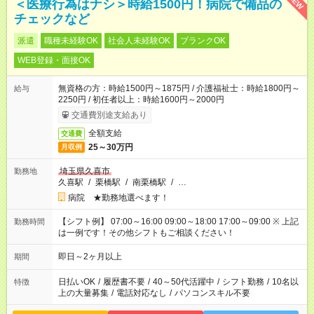
NEW
＜医療行為はナシ＞時給1500円！病院で備品の
チェックなど
派遣
職種未経験OK
社会人未経験OK
ブランクOK
WEB登録・面接OK
無資格の方：時給1500円～1875円 / 介護福祉士：時給1800円～
給与
2250円 / 初任者以上：時給1600円～2000円
交通費別途支給あり
全額支給
交通費
25～30万円
月収例
埼玉県久喜市
勤務地
久喜駅
/
栗橋駅
/
南栗橋駅
/
…
病院 ★勤務地選べます！
【シフト例】 07:00～16:00 09:00～18:00 17:00～09:00 ※ 上記
勤務時間
は一例です！その他シフトもご相談ください！
即日～2ヶ月以上
期間
日払いOK
/
履歴書不要
/
40～50代活躍中
/
シフト勤務
/
10名以
特徴
上の大量募集
/
電話対応なし
/
パソコンスキル不要