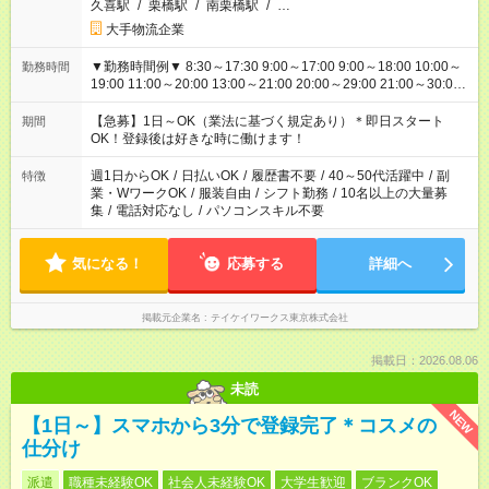
久喜駅
/
栗橋駅
/
南栗橋駅
/
…
大手物流企業
▼勤務時間例▼ 8:30～17:30 9:00～17:00 9:00～18:00 10:00～
勤務時間
19:00 11:00～20:00 13:00～21:00 20:00～29:00 21:00～30:00
22:00～31:00 上記以外にもシフトパターンあり！ 短時間の勤務
もご紹介できる場合があるのでご相談ください！ ご都合に合わ
【急募】1日～OK（業法に基づく規定あり）＊即日スタート
期間
せてお仕事をご案内します＾＾
OK！登録後は好きな時に働けます！
週1日からOK
/
日払いOK
/
履歴書不要
/
40～50代活躍中
/
副
特徴
業・WワークOK
/
服装自由
/
シフト勤務
/
10名以上の大量募
集
/
電話対応なし
/
パソコンスキル不要
気になる！
応募する
詳細へ
掲載元企業名
テイケイワークス東京株式会社
掲載日：2026.08.06
未読
NEW
【1日～】スマホから3分で登録完了＊コスメの
仕分け
派遣
職種未経験OK
社会人未経験OK
大学生歓迎
ブランクOK