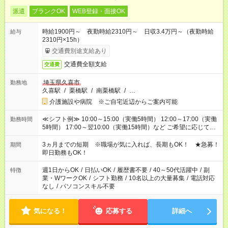
派遣
ブランクOK
WEB登録・面接OK
時給1900円～ 夜勤時給2310円～ 日収3.4万円～（夜勤時給
給与
2310円×15h）
交通費別途支給あり
交通費全額支給
交通費
埼玉県久喜市
勤務地
久喜駅
/
栗橋駅
/
南栗橋駅
/
…
介護施設や病院 ※ご自宅近辺からご案内可能
≪シフト例≫ 10:00～15:00（実働5時間） 12:00～17:00（実働
勤務時間
5時間） 17:00～翌10:00（実働15時間）など ご希望に応じて、
働く時間は調整できます！ お気軽に担当へ相談ください！
3ヵ月までの短期 ※職場が気に入れば、長期もOK！ ★急募！
期間
即日勤務もOK！
週1日からOK
/
日払いOK
/
履歴書不要
/
40～50代活躍中
/
副
特徴
業・WワークOK
/
シフト勤務
/
10名以上の大量募集
/
電話対応
なし
/
パソコンスキル不要
気になる！
応募する
詳細へ