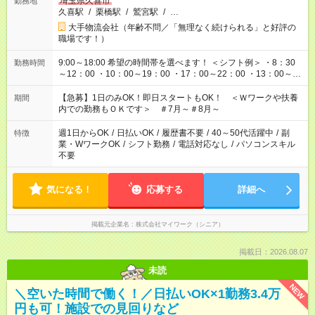
埼玉県久喜市
勤務地
久喜駅
/
栗橋駅
/
鷲宮駅
/
…
大手物流会社（年齢不問／「無理なく続けられる」と好評の
職場です！）
9:00～18:00 希望の時間帯を選べます！ ＜シフト例＞ ・8：30
勤務時間
～12：00 ・10：00～19：00 ・17：00～22：00 ・13：00～
22：00 ・22：00～翌6：00 など
【急募】1日のみOK！即日スタートもOK！ ＜Ｗワークや扶養
期間
内での勤務もＯＫです＞ ＃7月～＃8月～
週1日からOK
/
日払いOK
/
履歴書不要
/
40～50代活躍中
/
副
特徴
業・WワークOK
/
シフト勤務
/
電話対応なし
/
パソコンスキル
不要
気になる！
応募する
詳細へ
掲載元企業名
株式会社マイワーク（シニア）
掲載日：2026.08.07
未読
NEW
＼空いた時間で働く！／日払いOK×1勤務3.4万
円も可！施設での見回りなど