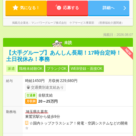
気になる！
応募する
詳細へ
掲載元企業名
マンパワーグループ株式会社 ケアサービス事業部 （医療福祉介護関連）
掲載日：2026.08.07
未読
NEW
【大手グループ】あんしん長期！17時台定時！
土日祝休み！事務
派遣
職種未経験OK
ブランクOK
WEB登録・面接OK
時給1450円 月収例 229,680円
給与
交通費別途支給あり
全額支給
交通費
20～25万円
月収例
埼玉県久喜市
勤務地
東鷲宮駅から徒歩9分
☆国内トップクラスシェア！発電・空調システムなどの開発
☆