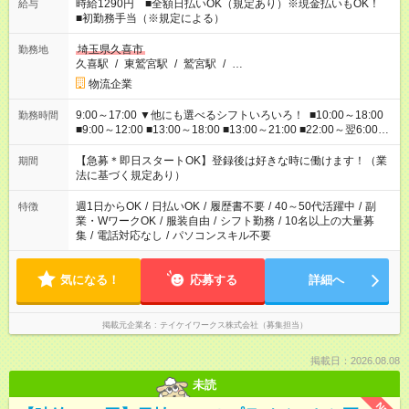
時給1290円 ■全額日払いOK（規定あり）※現金払いもOK！
給与
■初勤務手当（※規定による）
埼玉県久喜市
勤務地
久喜駅
/
東鷲宮駅
/
鷲宮駅
/
…
物流企業
9:00～17:00 ▼他にも選べるシフトいろいろ！ ■10:00～18:00
勤務時間
■9:00～12:00 ■13:00～18:00 ■13:00～21:00 ■22:00～翌6:00
など あなたの希望を教えてください！
【急募＊即日スタートOK】登録後は好きな時に働けます！（業
期間
法に基づく規定あり）
週1日からOK
/
日払いOK
/
履歴書不要
/
40～50代活躍中
/
副
特徴
業・WワークOK
/
服装自由
/
シフト勤務
/
10名以上の大量募
集
/
電話対応なし
/
パソコンスキル不要
気になる！
応募する
詳細へ
掲載元企業名
テイケイワークス株式会社（募集担当）
掲載日：2026.08.08
未読