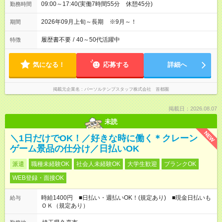
09:00～17:40(実働7時間55分 休憩45分)
勤務時間
2026年09月上旬～長期 ※9月～！
期間
履歴書不要
/
40～50代活躍中
特徴
気になる！
応募する
詳細へ
掲載元企業名
パーソルテンプスタッフ株式会社 首都圏
掲載日：2026.08.07
未読
NEW
＼1日だけでOK！／好きな時に働く＊クレーン
ゲーム景品の仕分け／日払いOK
派遣
職種未経験OK
社会人未経験OK
大学生歓迎
ブランクOK
WEB登録・面接OK
時給1400円 ■日払い・週払いOK！(規定あり) ■現金日払いも
給与
ＯＫ（規定あり）