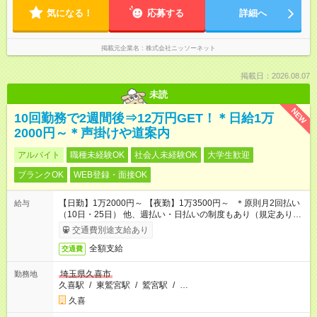
気になる！
応募する
詳細へ
掲載元企業名
株式会社ニッソーネット
掲載日：2026.08.07
未読
NEW
10回勤務で2週間後⇒12万円GET！＊日給1万
2000円～＊声掛けや道案内
アルバイト
職種未経験OK
社会人未経験OK
大学生歓迎
ブランクOK
WEB登録・面接OK
【日勤】1万2000円～ 【夜勤】1万3500円～ ＊原則月2回払い
給与
（10日・25日） 他、週払い・日払いの制度もあり（規定あり）
＃日収1万円以上
交通費別途支給あり
全額支給
交通費
埼玉県久喜市
勤務地
久喜駅
/
東鷲宮駅
/
鷲宮駅
/
…
久喜