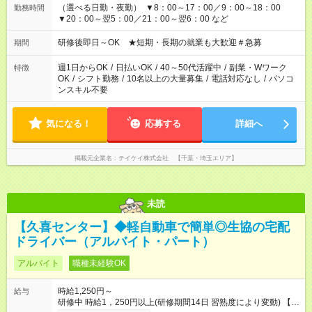
（選べる日勤・夜勤） ▼8：00～17：00／9：00～18：00
勤務時間
▼20：00～翌5：00／21：00～翌6：00 など
研修後即日～OK ★短期・長期の就業も大歓迎＃急募
期間
週1日からOK
/
日払いOK
/
40～50代活躍中
/
副業・Wワーク
特徴
OK
/
シフト勤務
/
10名以上の大量募集
/
電話対応なし
/
パソコ
ンスキル不要
気になる！
応募する
詳細へ
掲載元企業名
テイケイ株式会社 【千葉・埼玉エリア】
未読
【久喜センター】◆軽自動車で簡単◎生協の宅配
ドライバー（アルバイト・パート）
アルバイト
職種未経験OK
時給1,250円～
給与
研修中 時給1，250円以上(研修期間14日 習熟度により変動) 【試