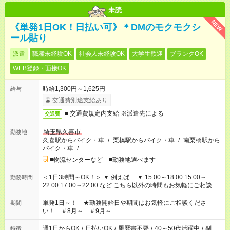
未読
NEW
《単発1日OK！日払い可》＊DMのモクモクシ
ール貼り
派遣
職種未経験OK
社会人未経験OK
大学生歓迎
ブランクOK
WEB登録・面接OK
時給1,300円～1,625円
給与
交通費別途支給あり
■ 交通費規定内支給 ※派遣先による
交通費
埼玉県久喜市
勤務地
久喜駅からバイク・車
/
栗橋駅からバイク・車
/
南栗橋駅から
バイク・車
/
…
■物流センターなど ■勤務地選べます
＜1日3時間～OK！＞ ▼ 例えば… ▼ 15:00～18:00 15:00～
勤務時間
22:00 17:00～22:00 など こちら以外の時間もお気軽にご相談く
ださい！
単発1日～！ ★勤務開始日や期間はお気軽にご相談くださ
期間
い！ ＃8月～ ＃9月～
週1日からOK
/
日払いOK
/
履歴書不要
/
40～50代活躍中
/
副
特徴