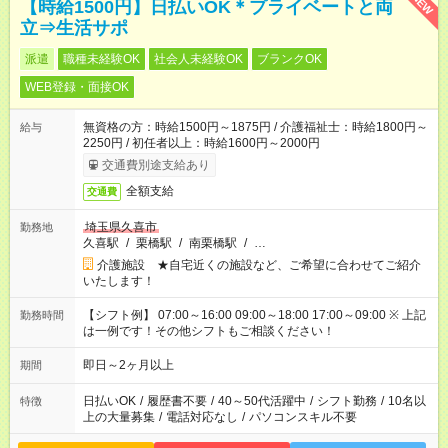
NEW
【時給1500円】日払いOK＊プライベートと両
立⇒生活サポ
派遣
職種未経験OK
社会人未経験OK
ブランクOK
WEB登録・面接OK
無資格の方：時給1500円～1875円 / 介護福祉士：時給1800円～
給与
2250円 / 初任者以上：時給1600円～2000円
交通費別途支給あり
全額支給
交通費
埼玉県久喜市
勤務地
久喜駅
/
栗橋駅
/
南栗橋駅
/
…
介護施設 ★自宅近くの施設など、ご希望に合わせてご紹介
いたします！
【シフト例】 07:00～16:00 09:00～18:00 17:00～09:00 ※ 上記
勤務時間
は一例です！その他シフトもご相談ください！
即日～2ヶ月以上
期間
日払いOK
/
履歴書不要
/
40～50代活躍中
/
シフト勤務
/
10名以
特徴
上の大量募集
/
電話対応なし
/
パソコンスキル不要