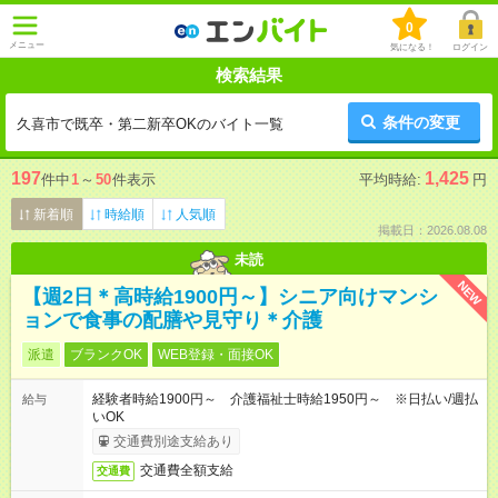
0
メニュー
気になる！
ログイン
検索結果
条件の変更
久喜市で既卒・第二新卒OKのバイト一覧
197
1,425
件中
1
～
50
件表示
平均時給:
円
新着順
時給順
人気順
掲載日：2026.08.08
未読
NEW
【週2日＊高時給1900円～】シニア向けマンシ
ョンで食事の配膳や見守り＊介護
派遣
ブランクOK
WEB登録・面接OK
経験者時給1900円～ 介護福祉士時給1950円～ ※日払い/週払
給与
いOK
交通費別途支給あり
交通費全額支給
交通費