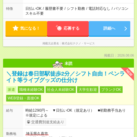
日払いOK
/
履歴書不要
/
シフト勤務
/
電話対応なし
/
パソコン
特徴
スキル不要
気になる！
応募する
詳細へ
掲載元企業名
株式会社テクノ・サービス
掲載日：2026.08.06
未読
NEW
＼登録は春日部駅徒歩2分／シフト自由！ペンラ
イト等ライブグッズの仕分け
派遣
職種未経験OK
社会人未経験OK
大学生歓迎
ブランクOK
WEB登録・面接OK
時給1290円～ ▼日払いOK（規定あり） ■初勤務手当あり
給与
※規定による
交通費別途支給あり
埼玉県久喜市
勤務地