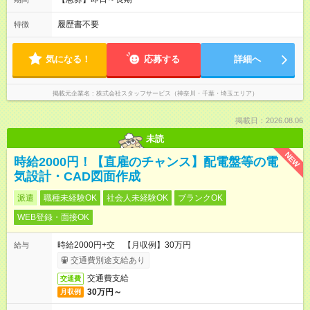
履歴書不要
特徴
気になる！
応募する
詳細へ
掲載元企業名
株式会社スタッフサービス（神奈川・千葉・埼玉エリア）
掲載日：2026.08.06
未読
NEW
時給2000円！【直雇のチャンス】配電盤等の電
気設計・CAD図面作成
派遣
職種未経験OK
社会人未経験OK
ブランクOK
WEB登録・面接OK
時給2000円+交 【月収例】30万円
給与
交通費別途支給あり
交通費支給
交通費
30万円～
月収例