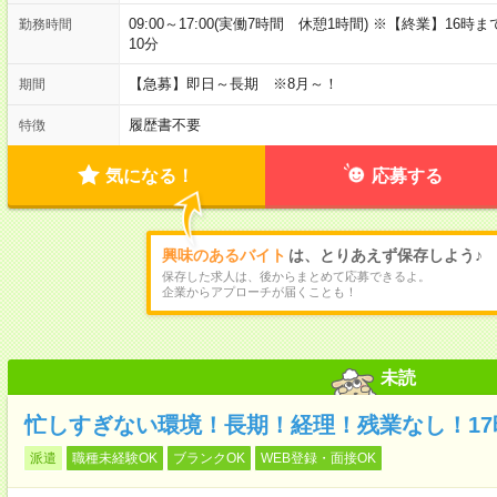
09:00～17:00(実働7時間 休憩1時間) ※【終業】1
勤務時間
10分
【急募】即日～長期 ※8月～！
期間
履歴書不要
特徴
気になる！
応募する
興味のあるバイト
は、とりあえず保存しよう♪
保存した求人は、後からまとめて応募できるよ。
企業からアプローチが届くことも！
未読
忙しすぎない環境！長期！経理！残業なし！17
派遣
職種未経験OK
ブランクOK
WEB登録・面接OK