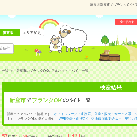
埼玉県新座市でブランクOKの
会員登録
エリア変更
関東版
望条件
ト一覧
新座市のブランクOKのアルバイト・バイト一覧
検索結果
新座市
ブランクOK
で
のバイト一覧
新座市のアルバイト情報です。
オフィスワーク・事務系
、
営業・販売・サービス系
、
ます。ブランクOKの条件の他に、
WEB登録・面接OK
、
交通費別途支給あり
、
英語力
1,421
57
平均時給:
円
件中
1
～
50
件表示