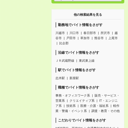
他の検索結果を見る
勤務地でバイト情報をさがす
川越市
川口市
春日部市
所沢市
越
谷市
戸田市
草加市
熊谷市
上尾市
比企郡
沿線でバイト情報をさがす
ＪＲ武蔵野線
東武東上線
駅でバイト情報をさがす
志木駅
新座駅
職種でバイト情報をさがす
事務・オフィスワーク系
販売・サービス・
営業系
クリエイティブ系
IT・エンジニ
ア系
技術系
医療・介護・福祉系
軽作
業・警備・イベント系
調査・教育・その他
こだわりでバイト情報をさがす