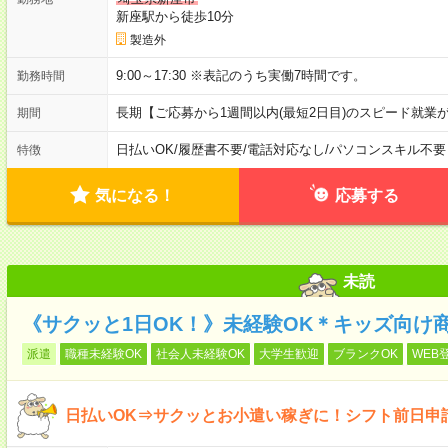
新座駅から徒歩10分
製造外
9:00～17:30 ※表記のうち実働7時間です。
勤務時間
長期【ご応募から1週間以内(最短2日目)のスピード就業
期間
日払いOK
/
履歴書不要
/
電話対応なし
/
パソコンスキル不要
特徴
気になる！
応募する
未読
《サクッと1日OK！》未経験OK＊キッズ向け
派遣
職種未経験OK
社会人未経験OK
大学生歓迎
ブランクOK
WEB
日払いOK⇒サクッとお小遣い稼ぎに！シフト前日申