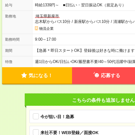
時給1339円～ ■日払い・翌日振込OK（規定あり）
給与
埼玉県新座市
勤務地
志木駅からバス10分
/
新座駅からバス10分
/
清瀬駅からバ
物流企業
9:00～17:00
勤務時間
【急募＊即日スタートOK】登録後は好きな時に働けま
期間
週1日からOK
/
日払いOK
/
履歴書不要
/
40～50代活躍中
/
副
特徴
気になる！
応募する
こちらの条件も追加しません
今が狙い目！急募
来社不要！WEB登録／面接OK