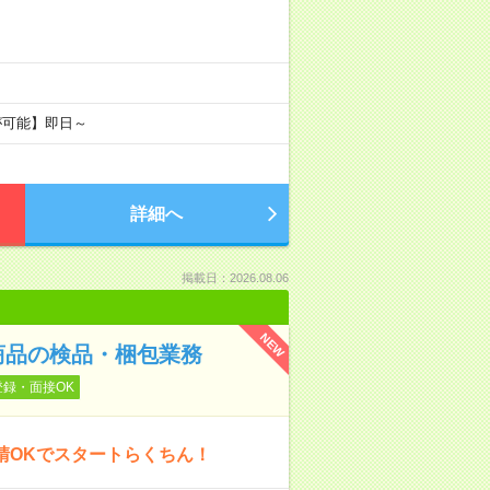
が可能】即日～
詳細へ
掲載日：2026.08.06
NEW
商品の検品・梱包業務
登録・面接OK
請OKでスタートらくちん！