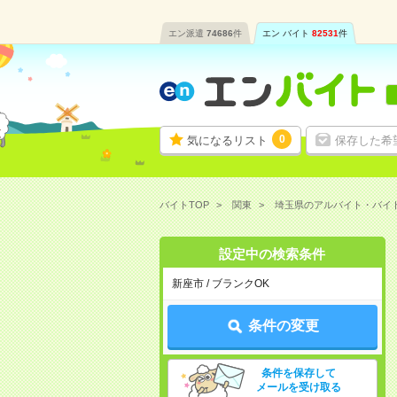
エン派遣
74686
件
エン バイト
82531
件
0
気になるリスト
保存した希
バイトTOP
関東
埼玉県のアルバイト・バイ
設定中の検索条件
新座市 / ブランクOK
条件の変更
条件を保存して
メールを受け取る