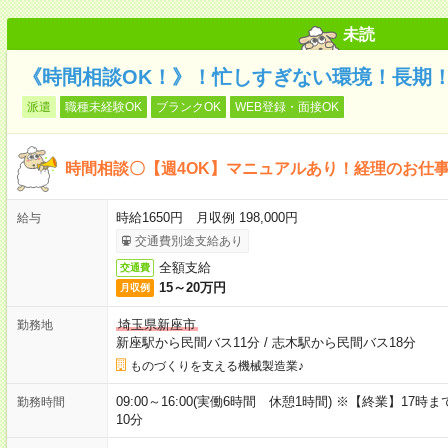
未読
《時間相談OK！》！忙しすぎない環境！長期
派遣
職種未経験OK
ブランクOK
WEB登録・面接OK
時間相談〇【週4OK】マニュアルあり！経理のお仕事＠
時給1650円 月収例 198,000円
給与
交通費別途支給あり
全額支給
交通費
15～20万円
月収例
埼玉県新座市
勤務地
新座駅から民間バス11分
/
志木駅から民間バス18分
ものづくりを支える機械製造業♪
09:00～16:00(実働6時間 休憩1時間) ※【終業】1
勤務時間
10分