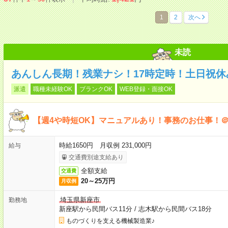
1
2
次へ
未読
あんしん長期！残業ナシ！17時定時！土日祝休
派遣
職種未経験OK
ブランクOK
WEB登録・面接OK
【週4や時短OK】マニュアルあり！事務のお仕事！＠1
時給1650円 月収例 231,000円
給与
交通費別途支給あり
全額支給
交通費
20～25万円
月収例
埼玉県新座市
勤務地
新座駅から民間バス11分
/
志木駅から民間バス18分
ものづくりを支える機械製造業♪