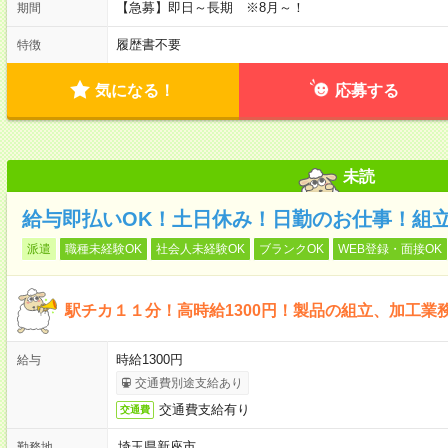
【急募】即日～長期 ※8月～！
期間
履歴書不要
特徴
気になる！
応募する
未読
給与即払いOK！土日休み！日勤のお仕事！組
派遣
職種未経験OK
社会人未経験OK
ブランクOK
WEB登録・面接OK
駅チカ１１分！高時給1300円！製品の組立、加工業
時給1300円
給与
交通費別途支給あり
交通費支給有り
交通費
埼玉県新座市
勤務地