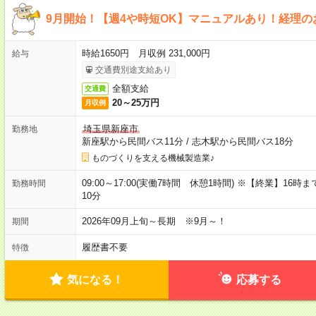
9月開始！【週4や時短OK】マニュアルあり！経理のお
時給1650円 月収例 231,000円
給与
交通費別途支給あり
全額支給
交通費
20～25万円
月収例
埼玉県新座市
勤務地
新座駅から民間バス11分
/
志木駅から民間バス18分
ものづくりを支える機械製造業♪
09:00～17:00(実働7時間 休憩1時間) ※【終業】1
勤務時間
10分
2026年09月上旬～長期 ※9月～！
期間
履歴書不要
特徴
気になる！
応募する