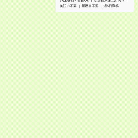
WEB登録・面接OK
交通費別途支給あり
英語力不要
履歴書不要
週5日勤務