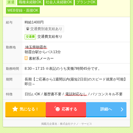
派遣
職種未経験OK
社会人未経験OK
ブランクOK
WEB登録・面接OK
時給1400円
給与
交通費別途支給あり
交通費支給有り
交通費
埼玉県朝霞市
勤務地
朝霞台駅からバス13分
素材系メーカー
8:30～17:15 ※表記のうち実働7時間45分です。
勤務時間
長期【ご応募から1週間以内(最短2日目)のスピード就業が可能】
期間
即日～
日払いOK
/
履歴書不要
/
電話対応なし
/
パソコンスキル不要
特徴
気になる！
応募する
詳細へ
掲載元企業名
株式会社テクノ・サービス