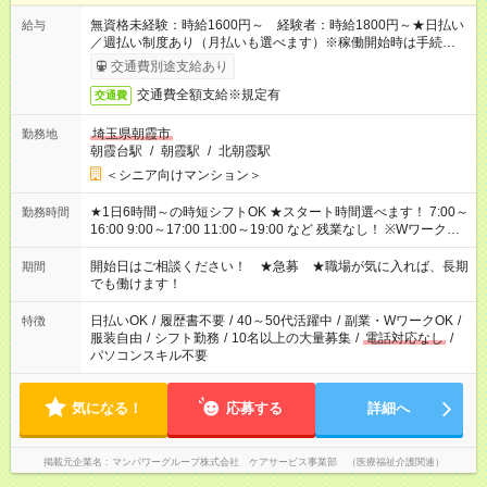
無資格未経験：時給1600円～ 経験者：時給1800円～★日払い
給与
／週払い制度あり（月払いも選べます）※稼働開始時は手続き完
了次第のお支払いとなります。
交通費別途支給あり
交通費全額支給※規定有
交通費
埼玉県朝霞市
勤務地
朝霞台駅
/
朝霞駅
/
北朝霞駅
＜シニア向けマンション＞
★1日6時間～の時短シフトOK ★スタート時間選べます！ 7:00～
勤務時間
16:00 9:00～17:00 11:00～19:00 など 残業なし！ ※Wワークの
場合、他のお仕事と合わせ週40時間超の就業はご案内できませ
ん ※法令に基づき、週20時間以上勤務は社会保険への加入対象
開始日はご相談ください！ ★急募 ★職場が気に入れば、長期
期間
となります ※労働者派遣法（日雇い派遣の原則禁止）により、
でも働けます！
短時間・短期間の就業はご案内が難しい場合があります
日払いOK
/
履歴書不要
/
40～50代活躍中
/
副業・WワークOK
/
特徴
服装自由
/
シフト勤務
/
10名以上の大量募集
/
電話対応なし
/
パソコンスキル不要
気になる！
応募する
詳細へ
掲載元企業名
マンパワーグループ株式会社 ケアサービス事業部 （医療福祉介護関連）