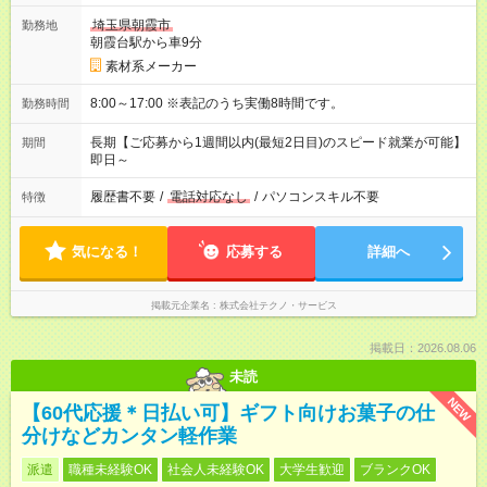
埼玉県朝霞市
勤務地
朝霞台駅から車9分
素材系メーカー
8:00～17:00 ※表記のうち実働8時間です。
勤務時間
長期【ご応募から1週間以内(最短2日目)のスピード就業が可能】
期間
即日～
履歴書不要
/
電話対応なし
/
パソコンスキル不要
特徴
気になる！
応募する
詳細へ
掲載元企業名
株式会社テクノ・サービス
掲載日：2026.08.06
未読
NEW
【60代応援＊日払い可】ギフト向けお菓子の仕
分けなどカンタン軽作業
派遣
職種未経験OK
社会人未経験OK
大学生歓迎
ブランクOK