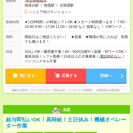
埼玉県朝霞市
勤務地
朝霞台駅
/
朝霞駅
/
北朝霞駅
＜シニア向けマンション＞
★1日6時間～の時短シフトOK ★スタート時間選べます！ 7:00～
勤務時間
16:00 9:00～17:00 11:00～19:00 など 残業なし！ ※Wワークの
場合、他のお仕事と合わせ週40時間超の就業はご案内できませ
ん ※法令に基づき、週20時間以上勤務は社会保険への加入対象
開始日はご相談ください！ ★急募 ★職場が気に入れば、長期
期間
となります ※労働者派遣法（日雇い派遣の原則禁止）により、
でも働けます！
短時間・短期間の就業はご案内が難しい場合があります
日払いOK
/
履歴書不要
/
40～50代活躍中
/
副業・WワークOK
/
特徴
服装自由
/
シフト勤務
/
10名以上の大量募集
/
電話対応なし
/
パソコンスキル不要
気になる！
応募する
詳細へ
掲載元企業名
マンパワーグループ株式会社 ケアサービス事業部 （医療福祉介護関連）
未読
給与即払いOK！高時給！土日休み！機械オペレー
ター作業