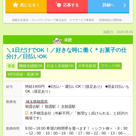
気になる！
応募する
詳細へ
掲載元企業名
マンパワーグループ株式会社 ケアサービス事業部 （医療福祉介護関連）
掲載日：2026.08.05
未読
＼1日だけでOK！／好きな時に働く＊お菓子の仕
分け／日払いOK
派遣
職種未経験OK
社会人未経験OK
大学生歓迎
ブランクOK
WEB登録・面接OK
時給1400円 ■日払い・週払いOK！(規定あり) ■現金日払いも
給与
OK（規定あり）
埼玉県朝霞市
勤務地
朝霞台駅
/
朝霞駅
/
北朝霞駅
大手物流会社（年齢不問／「無理なく続けられる」と好評の
職場です）
9:00～18:00 希望の時間帯を選べます！ ＜シフト例＞ ・8：30
勤務時間
～12：00 ・10：00～19：00 ・17：00～22：00 ・13：00～