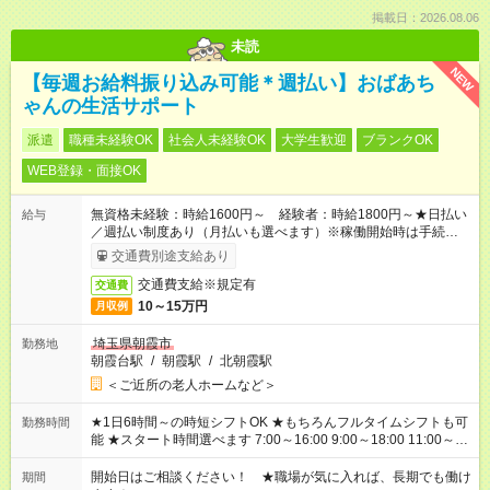
掲載日：2026.08.06
未読
NEW
【毎週お給料振り込み可能＊週払い】おばあち
ゃんの生活サポート
派遣
職種未経験OK
社会人未経験OK
大学生歓迎
ブランクOK
WEB登録・面接OK
無資格未経験：時給1600円～ 経験者：時給1800円～★日払い
給与
／週払い制度あり（月払いも選べます）※稼働開始時は手続き完
了次第のお支払いとなります。
交通費別途支給あり
交通費支給※規定有
交通費
10～15万円
月収例
埼玉県朝霞市
勤務地
朝霞台駅
/
朝霞駅
/
北朝霞駅
＜ご近所の老人ホームなど＞
★1日6時間～の時短シフトOK ★もちろんフルタイムシフトも可
勤務時間
能 ★スタート時間選べます 7:00～16:00 9:00～18:00 11:00～
20:00 など 残業なし！ ※Wワークの場合、他のお仕事と合わせ
週40時間超の就業はご案内できません ※法令に基づき、週20時
開始日はご相談ください！ ★職場が気に入れば、長期でも働け
期間