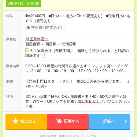
WEB登録・面接OK
時給1400円 ■日払い・週払いOK！(規定あり) ■現金日払いも
給与
ＯＫ（規定あり）
交通費別途支給あり
埼玉県朝霞市
勤務地
朝霞台駅
/
朝霞駅
/
北朝霞駅
大手物流会社（年齢不問／「無理なく続けられる」と好評の
職場です！）
9:00～18:00 希望の時間帯を選べます！ ＜シフト例＞ ・8：30
勤務時間
～12：00 ・10：00～19：00 ・17：00～22：00 ・13：00～
22：00 ・22：00～翌6：00 など
【急募】即日スタートＯＫ！ 単発1日のみから働けます。 ＃
期間
7月～＃8月～
週1日からOK
/
日払いOK
/
履歴書不要
/
40～50代活躍中
/
副
特徴
業・WワークOK
/
シフト勤務
/
電話対応なし
/
パソコンスキル
不要
気になる！
応募する
詳細へ
掲載元企業名
株式会社マイワーク（シニア）