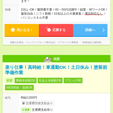
間以上勤務は社会保険への加入対象となります ※労働者派遣法
ます！
（日雇い派遣の原則禁止）により、短時間・短期間の就業はご
案内が難しい場合があります
日払いOK
/
履歴書不要
/
40～50代活躍中
/
副業・WワークOK
/
特徴
服装自由
/
シフト勤務
/
10名以上の大量募集
/
電話対応なし
/
パソコンスキル不要
気になる！
応募する
詳細へ
掲載元企業名
マンパワーグループ株式会社 ケアサービス事業部 （医療福祉介護関連）
未読
座り仕事！高時給！車通勤OK！土日休み！塗装前
準備作業
派遣
職種未経験OK
社会人未経験OK
ブランクOK
WEB登録・面接OK
時給1300円
給与
交通費別途支給あり
交通費支給有り
交通費