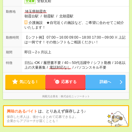
全額支給
交通費
埼玉県朝霞市
勤務地
朝霞台駅
/
朝霞駅
/
北朝霞駅
介護施設 ★自宅近くの施設など、ご希望に合わせてご紹介
いたします！
【シフト例】 07:00～16:00 09:00～18:00 17:00～09:00 ※ 上記
勤務時間
は一例です！その他シフトもご相談ください！
即日～2ヶ月以上
期間
日払いOK
/
履歴書不要
/
40～50代活躍中
/
シフト勤務
/
10名以
特徴
上の大量募集
/
電話対応なし
/
パソコンスキル不要
気になる！
応募する
詳細へ
掲載元企業名
株式会社ニッソーネット
興味のあるバイト
は、とりあえず保存しよう♪
保存した求人は、後からまとめて応募できるよ。
企業からアプローチが届くことも！