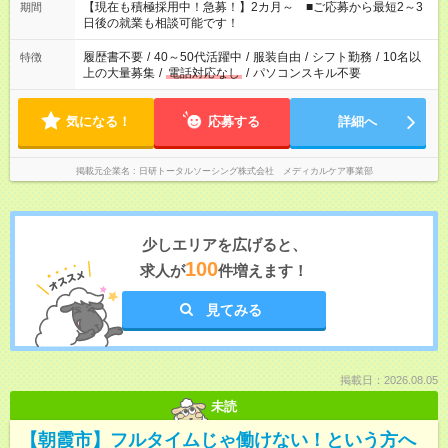
たくない」 など、ご希望を教えてくださいね。 ※Wワーク希望
【現在も積極採用中！急募！】2カ月～ ■ご応募から最短2～3
期間
の方へ 今ご覧のお仕事で希望する勤務時間と、もう1つのお仕事
日後の就業も相談可能です！
の勤務時間。 合計で週40時間を超える場合は応募できません。
履歴書不要
/
40～50代活躍中
/
服装自由
/
シフト勤務
/
10名以
特徴
上の大量募集
/
電話対応なし
/
パソコンスキル不要
気になる！
応募する
詳細へ
掲載元企業名
日研トータルソーシング株式会社 メディカルケア事業部
少しエリアを広げると、
100
求人が
件増えます！
見てみる
掲載日：2026.08.05
未読
【朝霞市】フルタイムじゃ働けない！という方へ