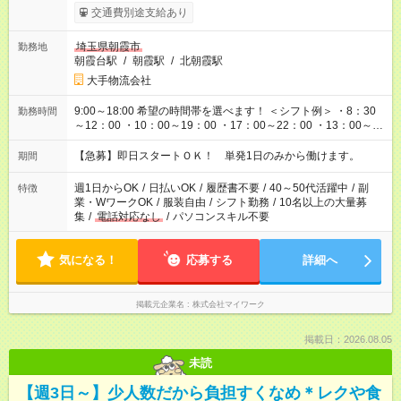
交通費別途支給あり
埼玉県朝霞市
勤務地
朝霞台駅
/
朝霞駅
/
北朝霞駅
大手物流会社
9:00～18:00 希望の時間帯を選べます！ ＜シフト例＞ ・8：30
勤務時間
～12：00 ・10：00～19：00 ・17：00～22：00 ・13：00～
22：00 ・22：00～翌6：00 など
【急募】即日スタートＯＫ！ 単発1日のみから働けます。
期間
週1日からOK
/
日払いOK
/
履歴書不要
/
40～50代活躍中
/
副
特徴
業・WワークOK
/
服装自由
/
シフト勤務
/
10名以上の大量募
集
/
電話対応なし
/
パソコンスキル不要
気になる！
応募する
詳細へ
掲載元企業名
株式会社マイワーク
掲載日：2026.08.05
未読
【週3日～】少人数だから負担すくなめ＊レクや食