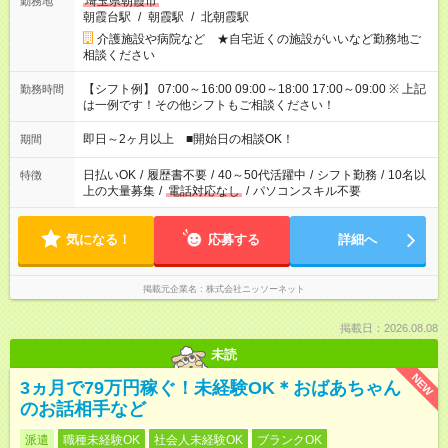
埼玉県朝霞市
勤務地
朝霞台駅
/
朝霞駅
/
北朝霞駅
介護施設や病院など ★自宅近くの施設がいいなど勤務地ご
相談ください
【シフト例】 07:00～16:00 09:00～18:00 17:00～09:00 ※ 上記
勤務時間
は一例です！その他シフトもご相談ください！
即日～2ヶ月以上 ■開始日の相談OK！
期間
日払いOK
/
履歴書不要
/
40～50代活躍中
/
シフト勤務
/
10名以
特徴
上の大量募集
/
電話対応なし
/
パソコンスキル不要
気になる！
応募する
詳細へ
掲載元企業名
株式会社ニッソーネット
掲載日：2026.08.08
未読
NEW
3ヵ月で79万円稼ぐ！未経験OK＊おばあちゃん
のお話相手など
派遣
職種未経験OK
社会人未経験OK
ブランクOK