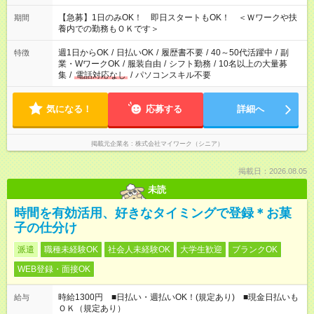
22：00 ・22：00～翌6：00 など
【急募】1日のみOK！ 即日スタートもOK！ ＜Ｗワークや扶
期間
養内での勤務もＯＫです＞
週1日からOK
/
日払いOK
/
履歴書不要
/
40～50代活躍中
/
副
特徴
業・WワークOK
/
服装自由
/
シフト勤務
/
10名以上の大量募
集
/
電話対応なし
/
パソコンスキル不要
気になる！
応募する
詳細へ
掲載元企業名
株式会社マイワーク（シニア）
掲載日：2026.08.05
未読
時間を有効活用、好きなタイミングで登録＊お菓
子の仕分け
派遣
職種未経験OK
社会人未経験OK
大学生歓迎
ブランクOK
WEB登録・面接OK
時給1300円 ■日払い・週払いOK！(規定あり) ■現金日払いも
給与
ＯＫ（規定あり）