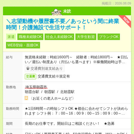
掲載日：2026.08.09
未読
NEW
＼志望動機や履歴書不要／あっという間に終業
時間！介護施設で生活サポート！
派遣
職種未経験OK
社会人未経験OK
大学生歓迎
ブランクOK
WEB登録・面接OK
無資格未経験：時給1600円～ 経験者：時給1800円～ ★日払
給与
い／週払い制度あり（月払いも選べます）※稼働開始時は手続き
完了次第のお支払いとなります。
交通費別途支給あり
交通費支給※規定有
交通費
埼玉県朝霞市
勤務地
朝霞台駅
/
朝霞駅
/
北朝霞駅
〈お近くの老人ホームなど〉
★1日6時間～の時短シフトOK ★都合に合わせてシフトが決めら
勤務時間
れます シフト例： 7：00～16：00 9：00～15：00 9：00～
18：00 11：00～20：00 など ※Wワークの場合、他のお仕事と
合わせ週40時間超の就業はご案内できません ※法令に基づき、
長期のお仕事です。開始日はご相談ください！ ★急募
期間
週20時間以上勤務は社会保険への加入対象となります ※労働者
派遣法（日雇い派遣の原則禁止）により、短時間・短期間の就