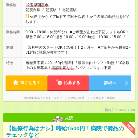
埼玉県朝霞市
勤務地
朝霞台駅
/
朝霞駅
/
北朝霞駅
≪自宅からドアtoドアで30分以内！≫ご希望の勤務地を紹介
します。
9:00～18:00（休憩60分） ■ご希望があれば下記シフトもOK！
勤務時間
早番 7:00～16:00 遅番 10:00～19:00 時短 10:00～15:00 「家
族と休みを合わせたい」 「余裕を持って夕飯の準備がしたい」
「できれば残業はしたくない」 など、ご希望を教えてください
【8月中のスタートOK！急募！】2カ月～ ■ご応募から最短2～
期間
ね。 ※Wワーク希望の方へ 今ご覧のお仕事で希望する勤務時間
3日後に就業が可能です！
と、もう1つのお仕事の勤務時間。 合計で週40時間を超える場
合は応募できません。
履歴書不要
/
40～50代活躍中
/
服装自由
/
シフト勤務
/
10名以
特徴
上の大量募集
/
電話対応なし
/
パソコンスキル不要
気になる！
応募する
詳細へ
掲載元企業名
日研トータルソーシング株式会社 メディカルケア事業部
掲載日：2026.08.08
未読
NEW
【医療行為はナシ】時給1500円！病院で備品の
チェックなど