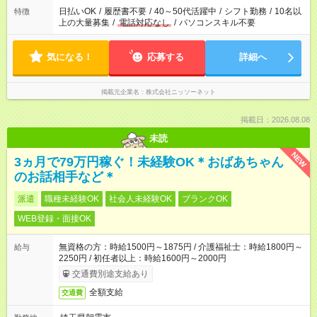
日払いOK
/
履歴書不要
/
40～50代活躍中
/
シフト勤務
/
10名以
特徴
上の大量募集
/
電話対応なし
/
パソコンスキル不要
気になる！
応募する
詳細へ
掲載元企業名
株式会社ニッソーネット
掲載日：2026.08.08
未読
NEW
3ヵ月で79万円稼ぐ！未経験OK＊おばあちゃん
のお話相手など＊
派遣
職種未経験OK
社会人未経験OK
ブランクOK
WEB登録・面接OK
無資格の方：時給1500円～1875円 / 介護福祉士：時給1800円～
給与
2250円 / 初任者以上：時給1600円～2000円
交通費別途支給あり
全額支給
交通費