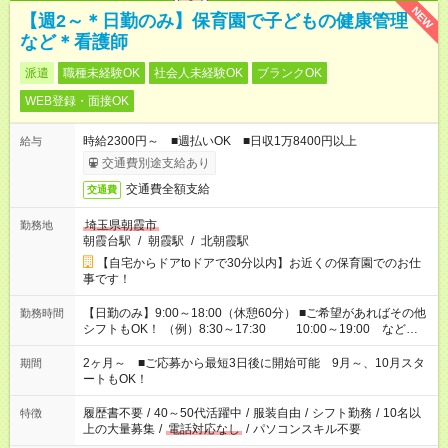
NEW
【週2～＊日勤のみ】保育園で子どもの健康管理
など＊看護師
派遣
職種未経験OK
社会人未経験OK
ブランクOK
WEB登録・面接OK
時給2300円～ ■週払いOK ■日収1万8400円以上
給与
交通費別途支給あり
交通費全額支給
交通費
埼玉県朝霞市
勤務地
朝霞台駅
/
朝霞駅
/
北朝霞駅
【自宅からドアtoドアで30分以内】お近くの保育園でのお仕
事です！
【日勤のみ】9:00～18:00（休憩60分） ■ご希望があればその他
勤務時間
シフトもOK！ （例）8:30～17:30 10:00～19:00 など
「家族とお休みを合わせたい」 「余裕を持って夕飯の準備がし
たい」 「できれば残業はしたくない」 など、ご希望があれば教
2ヶ月～ ■ご応募から最短3日後に開始可能 9月～、10月スタ
期間
えてくださいね。 ※Wワーク希望の方へ 今ご覧のお仕事で希望
ートもOK！
する勤務時間と、もう1つのお仕事の勤務時間。 合計で週40時
間を超える場合は応募できません
履歴書不要
/
40～50代活躍中
/
服装自由
/
シフト勤務
/
10名以
特徴
上の大量募集
/
電話対応なし
/
パソコンスキル不要