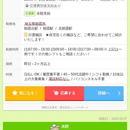
日収例：1万2000円（時給1500円×8h）
交通費別途支給あり
全額支給
交通費
埼玉県朝霞市
勤務地
朝霞台駅
/
朝霞駅
/
北朝霞駅
介護施設 ★自宅近くの施設など、ご希望に合わせてご紹介
いたします！
(1)07:00～16:00 (2)09:00～18:00 (3)17:00～09:00 ※ 上記は一
勤務時間
例です！その他シフトもご相談ください！
即日～2ヶ月以上
期間
日払いOK
/
履歴書不要
/
40～50代活躍中
/
シフト勤務
/
10名以
特徴
上の大量募集
/
電話対応なし
/
パソコンスキル不要
気になる！
応募する
詳細へ
掲載元企業名
株式会社ニッソーネット
掲載日：2026.08.07
未読