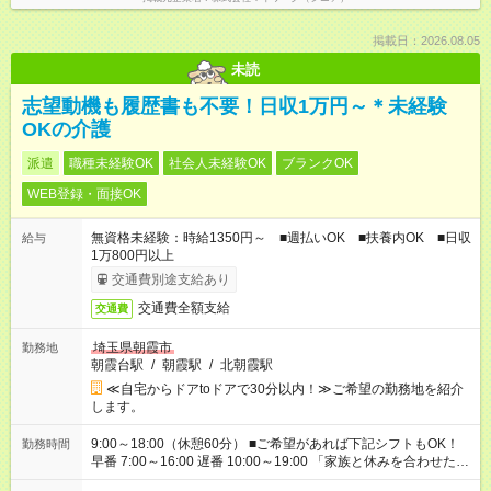
掲載日：2026.08.05
未読
志望動機も履歴書も不要！日収1万円～＊未経験
OKの介護
派遣
職種未経験OK
社会人未経験OK
ブランクOK
WEB登録・面接OK
無資格未経験：時給1350円～ ■週払いOK ■扶養内OK ■日収
給与
1万800円以上
交通費別途支給あり
交通費全額支給
交通費
埼玉県朝霞市
勤務地
朝霞台駅
/
朝霞駅
/
北朝霞駅
≪自宅からドアtoドアで30分以内！≫ご希望の勤務地を紹介
します。
9:00～18:00（休憩60分） ■ご希望があれば下記シフトもOK！
勤務時間
早番 7:00～16:00 遅番 10:00～19:00 「家族と休みを合わせた
い」 「余裕を持って夕飯の準備がしたい」 「できれば残業はし