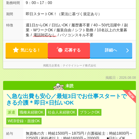
9：00～17：00
勤務時間
即日スタートOK！（業法に基づく規定あり）
期間
週1日からOK
/
日払いOK
/
履歴書不要
/
40～50代活躍中
/
副
特徴
業・WワークOK
/
服装自由
/
シフト勤務
/
10名以上の大量募
集
/
電話対応なし
/
パソコンスキル不要
気になる！
応募する
詳細へ
掲載元企業名
テイケイトレード株式会社
掲載日：2026.08.08
未読
NEW
＼急な出費も安心／最短3日でお仕事スタートで
きる介護＊即日×日払いOK
派遣
職種未経験OK
社会人未経験OK
ブランクOK
WEB登録・面接OK
無資格の方：時給1500円～1875円 / 介護福祉士：時給1800円～
給与
2250円 / 初任者以上：時給1600円～2000円 ■日払いOK ■