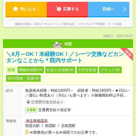
気になる！
応募する
詳細へ
掲載元企業名
日研トータルソーシング株式会社 メディカルケア事業部 ナース派遣
掲載日：2026.08.07
未読
NEW
＼8月～OK！未経験OK！／シーツ交換などカン
タンなことから＊院内サポート
派遣
職種未経験OK
社会人未経験OK
大学生歓迎
ブランクOK
WEB登録・面接OK
無資格未経験：時給1600円～ 経験者：時給1800円～★日払い
給与
／週払い制度あり（月払いも選べます）※稼働開始時は手続き完
了次第のお支払いとなります。
交通費別途支給あり
交通費支給※規定有
交通費
埼玉県朝霞市
勤務地
朝霞台駅
/
朝霞駅
/
北朝霞駅
≪勤務地が選べる≫病院でのお仕事です。