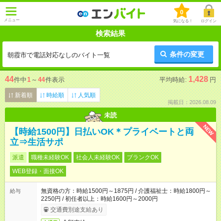
0
メニュー
気になる！
ログイン
検索結果
条件の変更
朝霞市で電話対応なしのバイト一覧
44
1,428
件中
1
～
44
件表示
平均時給:
円
新着順
時給順
人気順
掲載日：2026.08.09
未読
NEW
【時給1500円】日払いOK＊プライベートと両
立⇒生活サポ
派遣
職種未経験OK
社会人未経験OK
ブランクOK
WEB登録・面接OK
無資格の方：時給1500円～1875円 / 介護福祉士：時給1800円～
給与
2250円 / 初任者以上：時給1600円～2000円
交通費別途支給あり