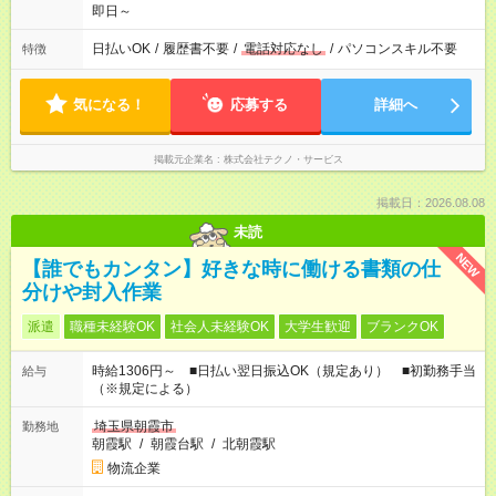
即日～
日払いOK
/
履歴書不要
/
電話対応なし
/
パソコンスキル不要
特徴
気になる！
応募する
詳細へ
掲載元企業名
株式会社テクノ・サービス
掲載日：2026.08.08
未読
NEW
【誰でもカンタン】好きな時に働ける書類の仕
分けや封入作業
派遣
職種未経験OK
社会人未経験OK
大学生歓迎
ブランクOK
時給1306円～ ■日払い翌日振込OK（規定あり） ■初勤務手当
給与
（※規定による）
埼玉県朝霞市
勤務地
朝霞駅
/
朝霞台駅
/
北朝霞駅
物流企業