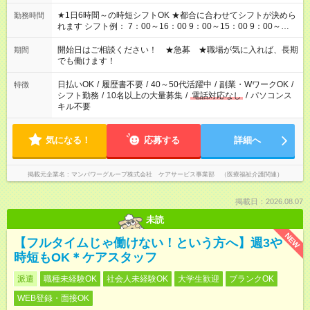
★1日6時間～の時短シフトOK ★都合に合わせてシフトが決めら
勤務時間
れます シフト例： 7：00～16：00 9：00～15：00 9：00～
18：00 11：00～20：00 など ※Wワークの場合、他のお仕事と
合わせ週40時間超の就業はご案内できません ※法令に基づき、
開始日はご相談ください！ ★急募 ★職場が気に入れば、長期
期間
週20時間以上勤務は社会保険への加入対象となります ※労働者
でも働けます！
派遣法（日雇い派遣の原則禁止）により、短時間・短期間の就
業はご案内が難しい場合があります
日払いOK
/
履歴書不要
/
40～50代活躍中
/
副業・WワークOK
/
特徴
シフト勤務
/
10名以上の大量募集
/
電話対応なし
/
パソコンス
キル不要
気になる！
応募する
詳細へ
掲載元企業名
マンパワーグループ株式会社 ケアサービス事業部 （医療福祉介護関連）
掲載日：2026.08.07
未読
NEW
【フルタイムじゃ働けない！という方へ】週3や
時短もOK＊ケアスタッフ
派遣
職種未経験OK
社会人未経験OK
大学生歓迎
ブランクOK
WEB登録・面接OK