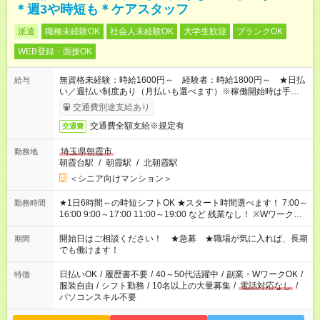
＊週3や時短も＊ケアスタッフ
派遣
職種未経験OK
社会人未経験OK
大学生歓迎
ブランクOK
WEB登録・面接OK
無資格未経験：時給1600円～ 経験者：時給1800円～ ★日払
給与
い／週払い制度あり（月払いも選べます）※稼働開始時は手続き
完了次第のお支払いとなります。
交通費別途支給あり
交通費全額支給※規定有
交通費
埼玉県朝霞市
勤務地
朝霞台駅
/
朝霞駅
/
北朝霞駅
＜シニア向けマンション＞
★1日6時間～の時短シフトOK ★スタート時間選べます！ 7:00～
勤務時間
16:00 9:00～17:00 11:00～19:00 など 残業なし！ ※Wワークの
場合、他のお仕事と合わせ週40時間超の就業はご案内できませ
ん ※法令に基づき、週20時間以上勤務は社会保険への加入対象
開始日はご相談ください！ ★急募 ★職場が気に入れば、長期
期間
となります ※労働者派遣法（日雇い派遣の原則禁止）により、
でも働けます！
短時間・短期間の就業はご案内が難しい場合があります
日払いOK
/
履歴書不要
/
40～50代活躍中
/
副業・WワークOK
/
特徴
服装自由
/
シフト勤務
/
10名以上の大量募集
/
電話対応なし
/
パソコンスキル不要