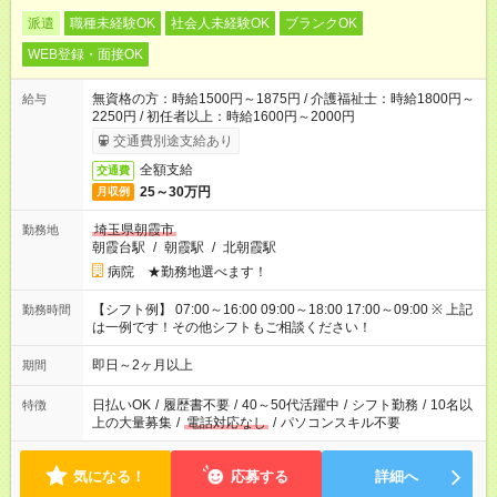
派遣
職種未経験OK
社会人未経験OK
ブランクOK
WEB登録・面接OK
無資格の方：時給1500円～1875円 / 介護福祉士：時給1800円～
給与
2250円 / 初任者以上：時給1600円～2000円
交通費別途支給あり
全額支給
交通費
25～30万円
月収例
埼玉県朝霞市
勤務地
朝霞台駅
/
朝霞駅
/
北朝霞駅
病院 ★勤務地選べます！
【シフト例】 07:00～16:00 09:00～18:00 17:00～09:00 ※ 上記
勤務時間
は一例です！その他シフトもご相談ください！
即日～2ヶ月以上
期間
日払いOK
/
履歴書不要
/
40～50代活躍中
/
シフト勤務
/
10名以
特徴
上の大量募集
/
電話対応なし
/
パソコンスキル不要
気になる！
応募する
詳細へ