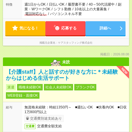
週1日からOK
/
日払いOK
/
履歴書不要
/
40～50代活躍中
/
副
特徴
業・WワークOK
/
シフト勤務
/
10名以上の大量募集
/
電話対応なし
/
パソコンスキル不要
気になる！
応募する
詳細へ
掲載元企業名
ケアスタッフィング株式会社
掲載日：2026.08.08
未読
NEW
【介護staff】人と話すのが好きな方に＊未経験
からはじめる生活サポート
派遣
職種未経験OK
社会人未経験OK
ブランクOK
WEB登録・面接OK
無資格未経験：時給1350円～ ■週払いOK ■扶養内OK ■日収
給与
1万800円以上
交通費別途支給あり
交通費全額支給
交通費