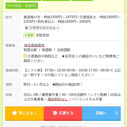
WEB登録・面接OK
無資格の方：時給1500円～1875円 / 介護福祉士：時給1800円～
給与
2250円 / 初任者以上：時給1600円～2000円
交通費別途支給あり
全額支給
交通費
埼玉県朝霞市
勤務地
朝霞台駅
/
朝霞駅
/
北朝霞駅
介護施設や病院など ★自宅近くの施設がいいなど勤務地ご
相談ください
【シフト例】 07:00～16:00 09:00～18:00 17:00～09:00 ※ 上記
勤務時間
は一例です！その他シフトもご相談ください！
即日～2ヶ月以上 ■開始日の相談OK！
期間
日払いOK
/
履歴書不要
/
40～50代活躍中
/
シフト勤務
/
10名以
特徴
上の大量募集
/
電話対応なし
/
パソコンスキル不要
気になる！
応募する
詳細へ