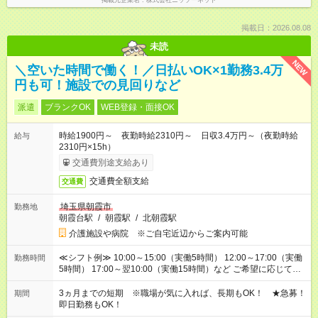
掲載元企業名
株式会社ニッソーネット
掲載日：2026.08.08
未読
NEW
＼空いた時間で働く！／日払いOK×1勤務3.4万
円も可！施設での見回りなど
派遣
ブランクOK
WEB登録・面接OK
時給1900円～ 夜勤時給2310円～ 日収3.4万円～（夜勤時給
給与
2310円×15h）
交通費別途支給あり
交通費全額支給
交通費
埼玉県朝霞市
勤務地
朝霞台駅
/
朝霞駅
/
北朝霞駅
介護施設や病院 ※ご自宅近辺からご案内可能
≪シフト例≫ 10:00～15:00（実働5時間） 12:00～17:00（実働
勤務時間
5時間） 17:00～翌10:00（実働15時間）など ご希望に応じて、
働く時間は調整できます！ お気軽に担当へ相談ください！
3ヵ月までの短期 ※職場が気に入れば、長期もOK！ ★急募！
期間
即日勤務もOK！