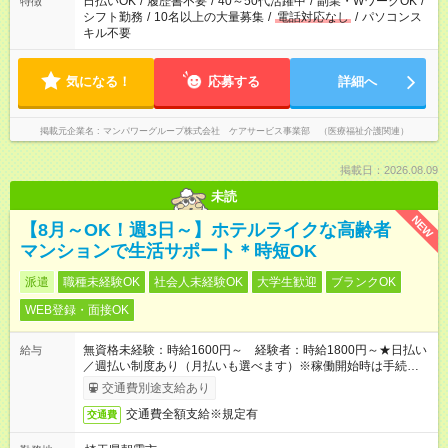
日払いOK
/
履歴書不要
/
40～50代活躍中
/
副業・WワークOK
/
特徴
業はご案内が難しい場合があります
シフト勤務
/
10名以上の大量募集
/
電話対応なし
/
パソコンス
キル不要
気になる！
応募する
詳細へ
掲載元企業名
マンパワーグループ株式会社 ケアサービス事業部 （医療福祉介護関連）
掲載日：2026.08.09
未読
NEW
【8月～OK！週3日～】ホテルライクな高齢者
マンションで生活サポート＊時短OK
派遣
職種未経験OK
社会人未経験OK
大学生歓迎
ブランクOK
WEB登録・面接OK
無資格未経験：時給1600円～ 経験者：時給1800円～★日払い
給与
／週払い制度あり（月払いも選べます）※稼働開始時は手続き完
了次第のお支払いとなります。
交通費別途支給あり
交通費全額支給※規定有
交通費