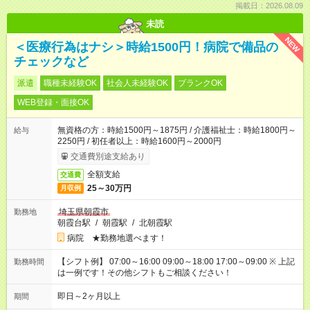
掲載日：2026.08.09
未読
NEW
＜医療行為はナシ＞時給1500円！病院で備品の
チェックなど
派遣
職種未経験OK
社会人未経験OK
ブランクOK
WEB登録・面接OK
無資格の方：時給1500円～1875円 / 介護福祉士：時給1800円～
給与
2250円 / 初任者以上：時給1600円～2000円
交通費別途支給あり
全額支給
交通費
25～30万円
月収例
埼玉県朝霞市
勤務地
朝霞台駅
/
朝霞駅
/
北朝霞駅
病院 ★勤務地選べます！
【シフト例】 07:00～16:00 09:00～18:00 17:00～09:00 ※ 上記
勤務時間
は一例です！その他シフトもご相談ください！
即日～2ヶ月以上
期間