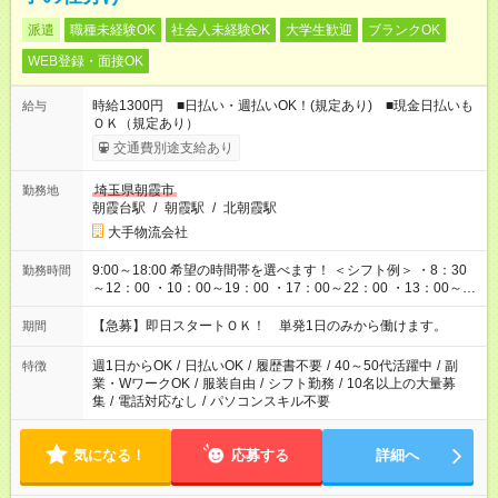
派遣
職種未経験OK
社会人未経験OK
大学生歓迎
ブランクOK
WEB登録・面接OK
時給1300円 ■日払い・週払いOK！(規定あり) ■現金日払いも
給与
ＯＫ（規定あり）
交通費別途支給あり
埼玉県朝霞市
勤務地
朝霞台駅
/
朝霞駅
/
北朝霞駅
大手物流会社
9:00～18:00 希望の時間帯を選べます！ ＜シフト例＞ ・8：30
勤務時間
～12：00 ・10：00～19：00 ・17：00～22：00 ・13：00～
22：00 ・22：00～翌6：00 など
【急募】即日スタートＯＫ！ 単発1日のみから働けます。
期間
週1日からOK
/
日払いOK
/
履歴書不要
/
40～50代活躍中
/
副
特徴
業・WワークOK
/
服装自由
/
シフト勤務
/
10名以上の大量募
集
/
電話対応なし
/
パソコンスキル不要
気になる！
応募する
詳細へ