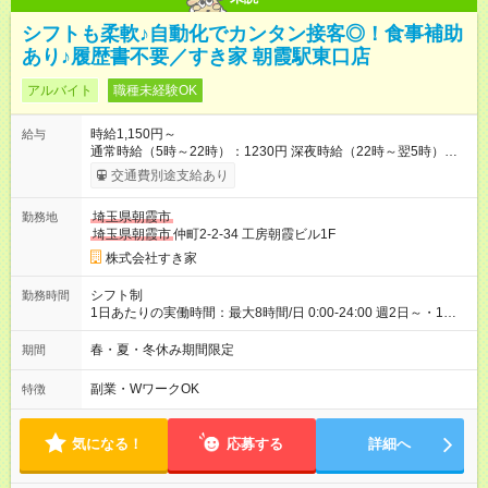
シフトも柔軟♪自動化でカンタン接客◎！食事補助
あり♪履歴書不要／すき家 朝霞駅東口店
アルバイト
職種未経験OK
時給1,150円～
給与
通常時給（5時～22時）：1230円 深夜時給（22時～翌5時）：
1563円 高校生時給：1150円 【特別手当】早朝手当（5：00-9：
交通費別途支給あり
00）時給+150円 【試用期間】試用期間あり 試用期間の長さ：1
ヶ月 雇用形態、給与は本採用時と同じです。 試用期間の実態は
埼玉県朝霞市
勤務地
30日（※条件変更なし）ですが、切り上げで一ヶ月とさせてい
埼玉県朝霞市
仲町2-2-34 工房朝霞ビル1F
ただきます。 研修制度あり：15時間(研修中も同時給）
株式会社すき家
シフト制
勤務時間
1日あたりの実働時間：最大8時間/日 0:00-24:00 週2日～・1日
2h～OK ＜シフト例＞ 〇朝帯 5:00-9:00 〇昼帯 9:00-14:00 〇午
後帯 14:00-18:00 〇夜帯 18:00-22:00 〇深夜帯 22:00-翌5:00 基
春・夏・冬休み期間限定
期間
本は固定シフトですが家庭の都合などイレギュラーには対応し
ます♪
副業・WワークOK
特徴
気になる！
応募する
詳細へ