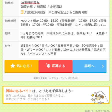
埼玉県朝霞市
勤務地
朝霞台駅
/
朝霞駅
/
北朝霞駅
介護施設や病院 ※ご自宅近辺からご案内可能
≪シフト例≫ 10:00～15:00（実働5時間） 12:00～17:00（実働
勤務時間
5時間） 17:00～翌10:00（実働15時間）など ご希望に応じて、
働く時間は調整できます！ お気軽に担当へ相談ください！
3ヵ月までの短期 ※職場が気に入れば、長期もOK！ ★急募！
期間
即日勤務もOK！
週1日からOK
/
日払いOK
/
履歴書不要
/
40～50代活躍中
/
副
特徴
業・WワークOK
/
シフト勤務
/
10名以上の大量募集
/
電話対応
なし
/
パソコンスキル不要
気になる！
応募する
詳細へ
掲載元企業名
ケアスタッフィング株式会社
興味のあるバイト
は、とりあえず保存しよう♪
保存した求人は、後からまとめて応募できるよ。
企業からアプローチが届くことも！
掲載日：2026.08.06