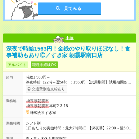
見てみる
未読
深夜で時給1563円！金銭のやり取りほぼなし！食
事補助もあり◎／すき家 朝霞駅南口店
アルバイト
職種未経験OK
時給1,563円～
給与
深夜時給（22時～翌5時）：1563円 【試用期間】試用期間あり
試用期間の長さ：1ヶ月 雇用形態、給与は本採用時と同じです。
交通費別途支給あり
試用期間の実態は30日（※条件変更なし）ですが、切り上げで
一ヶ月とさせていただきます。 研修制度あり：15時間(研修中も
埼玉県朝霞市
勤務地
同時給）
埼玉県朝霞市
本町2-3-18
株式会社すき家
シフト制
勤務時間
1日あたりの実働時間：最大7時間/日 【深夜帯】22:00～翌5:00
週2日～・1日2h～OK◎ ※22:00から翌5:00までは18歳以上の方
のみ勤務可能です（18歳未満の深夜業務禁止のため） ★深夜で
春・夏・冬休み期間限定
期間