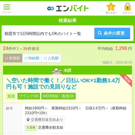
0
メニュー
気になる！
ログイン
検索結果
条件の変更
朝霞市で1日5時間以内でもOKのバイト一覧
24
1,296
件中
1
～
24
件表示
平均時給:
円
新着順
時給順
人気順
掲載日：2026.08.08
未読
NEW
＼空いた時間で働く！／日払いOK×1勤務3.4万
円も可！施設での見回りなど
派遣
ブランクOK
WEB登録・面接OK
時給1900円～ 夜勤時給2310円～ 日収3.4万円～（夜勤時給
給与
2310円×15h）
交通費別途支給あり
交通費全額支給
交通費