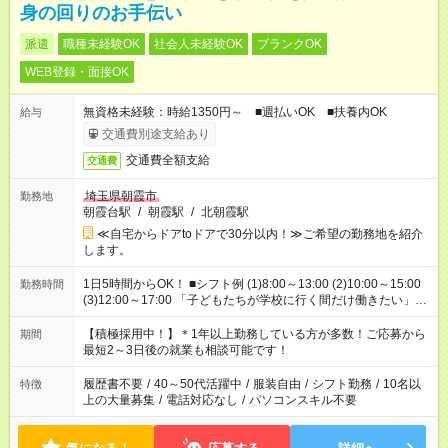
身の回りのお手伝い
派遣
職種未経験OK
社会人未経験OK
ブランクOK
WEB登録・面接OK
無資格未経験：時給1350円～ ■週払いOK ■扶養内OK
給与
交通費別途支給あり
交通費全額支給
交通費
埼玉県朝霞市
勤務地
朝霞台駅
/
朝霞駅
/
北朝霞駅
≪自宅からドアtoドアで30分以内！≫ご希望の勤務地を紹介
します。
1日5時間からOK！ ■シフト例 (1)8:00～13:00 (2)10:00～15:00
勤務時間
(3)12:00～17:00 「子どもたちが学校に行く間だけ働きたい」
「余裕を持って夕飯の準備がしたい」 「午前中は働いて、午後
はプライベートの時間にしたい」 など、ご希望を教えてくださ
【積極採用中！】＊1年以上勤務している方が多数！ご応募から
期間
いね。 ※Wワーク希望の方へ 今ご覧のお仕事で希望する勤務時
最短2～3日後の就業も相談可能です！
間と、もう1つのお仕事の勤務時間。 合計で週40時間を超える
場合は応募できません。
履歴書不要
/
40～50代活躍中
/
服装自由
/
シフト勤務
/
10名以
特徴
上の大量募集
/
電話対応なし
/
パソコンスキル不要