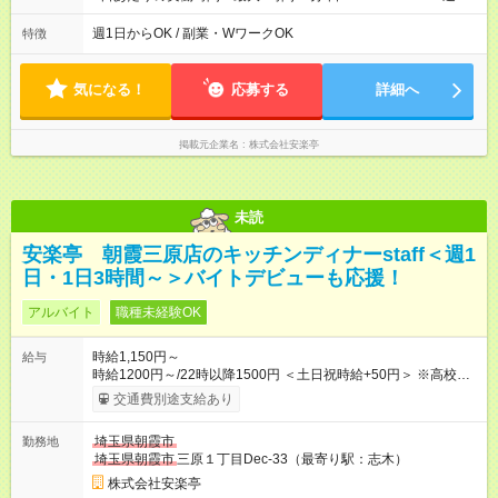
～/短時間OK！＞ ※18歳未満・高校生は21:30までの勤務 ・シフ
トは自己申告制だから私生活優先でOK◎ ・週1日もあれば週5日
週1日からOK / 副業・WワークOK
特徴
でがっつり勤務もOK！ 「Ｗワークで収入増やしたい」 「副業と
して短時間」など希望に合わせて働けます！
気になる！
応募する
詳細へ
掲載元企業名
株式会社安楽亭
未読
安楽亭 朝霞三原店のキッチンディナーstaff＜週1
日・1日3時間～＞バイトデビューも応援！
アルバイト
職種未経験OK
時給1,150円～
給与
時給1200円～/22時以降1500円 ＜土日祝時給+50円＞ ※高校生
時給1150円 【試用期間】試用期間あり 試用期間の長さ：12ヶ
交通費別途支給あり
月 雇用形態、給与は本採用時と同じです。 ※最大12ヶ月の間
で、合計30時間の試用期間（研修期間）があります。
埼玉県朝霞市
勤務地
埼玉県朝霞市
三原１丁目Dec-33（最寄り駅：志木）
株式会社安楽亭