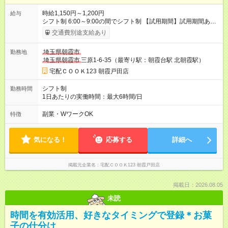
時給1,150円～1,200円
給与
シフト制 6:00～9:00の間でシフト制 【試用期間】試用期間あり
試用期間の長さ：1ヶ月 雇用形態、給与は本採用時と同じです。
交通費別途支給あり
埼玉県朝霞市
勤務地
埼玉県朝霞市
三原1-6-35（最寄り駅：朝霞台駅 北朝霞駅）
宅配ＣＯＯＫ123 朝霞戸田店
シフト制
勤務時間
1日あたりの実働時間：最大6時間/日
副業・WワークOK
特徴
気になる！
応募する
詳細へ
掲載元企業名
宅配ＣＯＯＫ123 朝霞戸田店
掲載日：2026.08.05
未読
時間を有効活用、好きなタイミングで登録＊お菓
子の仕分け