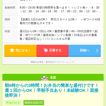
9:00～18:00 希望の時間帯を選べます！ ＜シフト例＞ ・8：30
勤務時間
～12：00 ・10：00～19：00 ・17：00～22：00 ・13：00～
22：00 ・22：00～翌6：00 など
【急募】1日のみOK！ 即日スタートもOK！ ＜Ｗワークや扶
期間
養内での勤務もＯＫです＞
週1日からOK
/
日払いOK
/
履歴書不要
/
40～50代活躍中
/
副
特徴
業・WワークOK
/
服装自由
/
シフト勤務
/
10名以上の大量募
集
/
電話対応なし
/
パソコンスキル不要
気になる！
応募する
詳細へ
掲載元企業名
株式会社マイワーク（シニア）
未読
朝6時からの3時間！お弁当の簡単な盛付けです！
週１回からOK！早朝手当あり！未経験OK！面接
後即決！
アルバイト
職種未経験OK