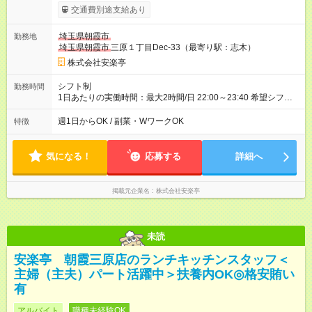
時給1150円 【試用期間】試用期間あり 試用期間の長さ：12ヶ
交通費別途支給あり
月 雇用形態、給与は本採用時と同じです。 ※最大12ヶ月の間
で、合計30時間の試用期間（研修期間）があります。
埼玉県朝霞市
勤務地
埼玉県朝霞市
三原１丁目Dec-33（最寄り駅：志木）
株式会社安楽亭
シフト制
勤務時間
1日あたりの実働時間：最大2時間/日 22:00～23:40 希望シフト
制！ 週1日～・1日3時間～OK！ ※18歳未満・高校生は21:30ま
での勤務 ＊短時間OK！学業と両立◎ ＊週4日以上のしっかり勤
週1日からOK / 副業・WワークOK
特徴
務も大歓迎！ ＊週末だけのシフトもOK！ ※テスト期間や長期休
暇の予定に合わせてのシフト相談も可能！
気になる！
応募する
詳細へ
掲載元企業名
株式会社安楽亭
未読
安楽亭 朝霞三原店のランチキッチンスタッフ＜
主婦（主夫）パート活躍中＞扶養内OK◎格安賄い
有
アルバイト
職種未経験OK