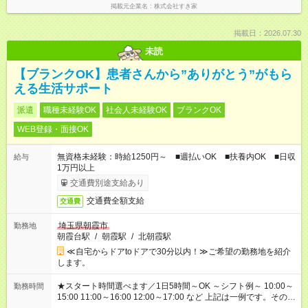
掲載元企業名
株式会社すき家
掲載日：2026.07.30
未読
【ブランクOK】患者さんから”ありがとう”がもら
える生活サポート
派遣
職種未経験OK
社会人未経験OK
ブランクOK
WEB登録・面接OK
無資格未経験：時給1250円～ ■週払いOK ■扶養内OK ■日収
給与
1万円以上
交通費別途支給あり
交通費全額支給
交通費
埼玉県朝霞市
勤務地
朝霞台駅
/
朝霞駅
/
北朝霞駅
≪自宅からドアtoドアで30分以内！≫ご希望の勤務地を紹介
します。
★スタート時間選べます／1日5時間～OK ～シフト例～ 10:00～
勤務時間
15:00 11:00～16:00 12:00～17:00 など 上記は一例です。その他