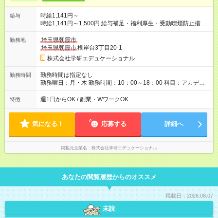
時給1,141円～
給与
時給1,141円～1,500円 給与補足・福利厚生・受動喫煙防止措置
など ※売り上げ実績によって変動 【試用期間】試用期間なし
埼玉県朝霞市
勤務地
埼玉県朝霞市
根岸台3丁目20-1
株式会社学研エデュケーショナル
勤務時間は指定なし
勤務時間
勤務曜日：月・木 勤務時間：10：00～18：00 科目：アカデミ
ー算国・英語（イーコラボ）・めばえ 上記の時間帯から、可能
な時間で勤務可能です。 ※教室によって時間割が異なるため詳
週1日からOK / 副業・WワークOK
特徴
細はお問い合わせください ※週1回から勤務可能です
気になる！
応募する
詳細へ
掲載元企業名
株式会社学研エデュケーショナル
あなたの閲覧履歴からのオススメ
掲載日：2026.08.07
未読