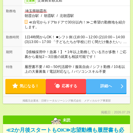
交通費全額支給
交通費
埼玉県朝霞市
勤務地
朝霞台駅
/
朝霞駅
/
北朝霞駅
≪自宅からドアtoドアで30分以内！≫ご希望の勤務地を紹介
します。
1日4時間からOK！ ■シフト例 (1)8:00～12:00 (2)10:00～14:00
勤務時間
(3)13:00～17:00 「子どもたちが学校に行く間だけ働きたい」
「余裕を持って夕飯の準備がしたい」 「午前中は働いて、午後
はプライベートの時間にしたい」 など、ご希望を教えてくださ
【積極採用中！急募！】＊1年以上勤務している方が多数！ご応
期間
いね。 ※Wワーク希望の方へ 今ご覧のお仕事で希望する勤務時
募から最短2～3日後の就業も相談可能です！
間と、もう1つのお仕事の勤務時間。 合計で週40時間を超える
場合は応募できません。
履歴書不要
/
40～50代活躍中
/
服装自由
/
シフト勤務
/
10名以
特徴
上の大量募集
/
電話対応なし
/
パソコンスキル不要
気になる！
応募する
詳細へ
掲載元企業名
日研トータルソーシング株式会社 メディカルケア事業部
掲載日：2026.07.29
未読
≪2か月後スタートもOK≫志望動機も履歴書も必