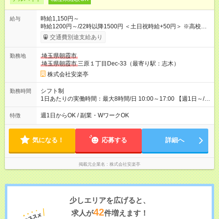
時給1,150円～
給与
時給1200円～/22時以降1500円 ＜土日祝時給+50円＞ ※高校生
時給1150円 【試用期間】試用期間あり 試用期間の長さ：12ヶ
交通費別途支給あり
月 雇用形態、給与は本採用時と同じです。 ※最大12ヶ月の間
で、合計30時間の試用期間（研修期間）があります。
埼玉県朝霞市
勤務地
埼玉県朝霞市
三原１丁目Dec-33（最寄り駅：志木）
株式会社安楽亭
シフト制
勤務時間
1日あたりの実働時間：最大8時間/日 10:00～17:00 【週1日～/1
日3時間～OK！】 ＊レギュラー勤務ももちろん大歓迎！ 「子ど
ものお迎えまでの時間」 「ランチタイムだけ」 など、家庭の予
週1日からOK / 副業・WワークOK
特徴
定に合わせやすいシフト制！ ※ディナータイムの勤務希望も相
談可能◎
気になる！
応募する
詳細へ
掲載元企業名
株式会社安楽亭
少しエリアを広げると、
42
求人が
件増えます！