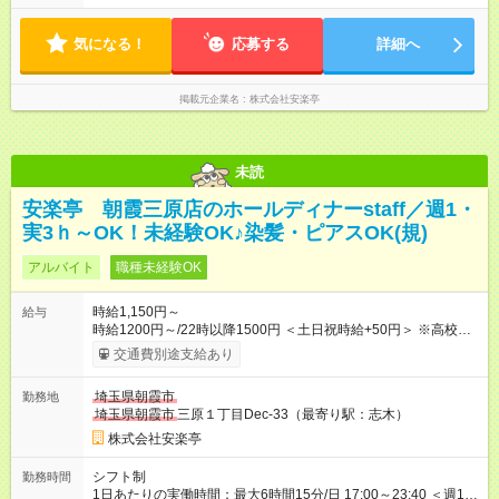
定に合わせやすいシフト制！ ※ディナータイムの勤務希望も相
談可能◎
気になる！
応募する
詳細へ
掲載元企業名
株式会社安楽亭
未読
安楽亭 朝霞三原店のホールディナーstaff／週1・
実3ｈ～OK！未経験OK♪染髪・ピアスOK(規)
アルバイト
職種未経験OK
時給1,150円～
給与
時給1200円～/22時以降1500円 ＜土日祝時給+50円＞ ※高校生
時給1150円 【試用期間】試用期間あり 試用期間の長さ：12ヶ
交通費別途支給あり
月 雇用形態、給与は本採用時と同じです。 ※最大12ヶ月の間
で、合計30時間の試用期間（研修期間）があります。
埼玉県朝霞市
勤務地
埼玉県朝霞市
三原１丁目Dec-33（最寄り駅：志木）
株式会社安楽亭
シフト制
勤務時間
1日あたりの実働時間：最大6時間15分/日 17:00～23:40 ＜週1日