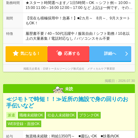
★スタート時間選べます／1日5時間～OK ～シフト例～ 10:00～
勤務時間
15:00 11:00～16:00 12:00～17:00 など 上記は一例です。その他
シフトもご相談ください。 ※Wワークの場合当社と合わせて法
定労働時間が週40時間を超えなければOKです。
【現在も積極採用中！急募！】■2カ月～ 8月～、9月スタート
期間
もOK！
履歴書不要
/
40～50代活躍中
/
服装自由
/
シフト勤務
/
10名以
特徴
上の大量募集
/
電話対応なし
/
パソコンスキル不要
気になる！
応募する
詳細へ
掲載元企業名
日研トータルソーシング株式会社 メディカルケア事業部
掲載日：2026.07.30
未読
≪ジモトで時短！！≫近所の施設で身の回りのお
手伝いなど
派遣
職種未経験OK
社会人未経験OK
ブランクOK
WEB登録・面接OK
無資格未経験：時給1350円～ ■週払いOK ■扶養内OK
給与