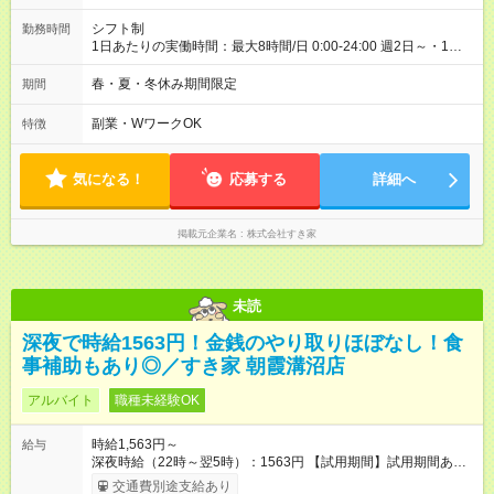
シフト制
勤務時間
1日あたりの実働時間：最大8時間/日 0:00-24:00 週2日～・1日
2h～OK ＜シフト例＞ 〇朝帯 5:00-9:00 〇昼帯 9:00-14:00 〇午
後帯 14:00-18:00 〇夜帯 18:00-22:00 〇深夜帯 22:00-翌5:00 基
春・夏・冬休み期間限定
期間
本は固定シフトですが家庭の都合などイレギュラーには対応し
ます♪
副業・WワークOK
特徴
気になる！
応募する
詳細へ
掲載元企業名
株式会社すき家
未読
深夜で時給1563円！金銭のやり取りほぼなし！食
事補助もあり◎／すき家 朝霞溝沼店
アルバイト
職種未経験OK
時給1,563円～
給与
深夜時給（22時～翌5時）：1563円 【試用期間】試用期間あり
試用期間の長さ：1ヶ月 雇用形態、給与は本採用時と同じです。
交通費別途支給あり