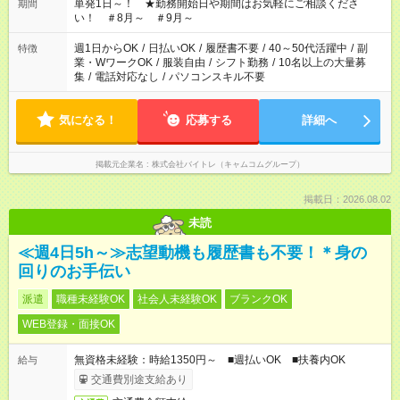
単発1日～！ ★勤務開始日や期間はお気軽にご相談くださ
期間
い！ ＃8月～ ＃9月～
週1日からOK
/
日払いOK
/
履歴書不要
/
40～50代活躍中
/
副
特徴
業・WワークOK
/
服装自由
/
シフト勤務
/
10名以上の大量募
集
/
電話対応なし
/
パソコンスキル不要
気になる！
応募する
詳細へ
掲載元企業名
株式会社バイトレ（キャムコムグループ）
掲載日：2026.08.02
未読
≪週4日5h～≫志望動機も履歴書も不要！＊身の
回りのお手伝い
派遣
職種未経験OK
社会人未経験OK
ブランクOK
WEB登録・面接OK
無資格未経験：時給1350円～ ■週払いOK ■扶養内OK
給与
交通費別途支給あり