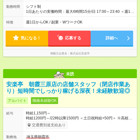
シフト制
勤務時間
1日あたりの実働時間：最大6時間15分/日 17:00～23:40 ＜週1日
～/短時間OK！＞ ※18歳未満・高校生は21:30までの勤務 ・シフ
トは自己申告制だから私生活優先でOK◎ ・週1日もあれば週5日
週1日からOK / 副業・WワークOK
特徴
でがっつり勤務もOK！ 「Ｗワークで収入増やしたい」 「副業と
して短時間」など希望に合わせて働けます！
気になる！
応募する
詳細へ
掲載元企業名
株式会社安楽亭
未読
安楽亭 朝霞三原店の店舗スタッフ（閉店作業あ
り）短時間でしっかり稼げる深夜！未経験歓迎◎
アルバイト
職種未経験OK
時給1,150円～
給与
時給1200円～/22時以降1500円 ＜土日祝時給+50円＞ ※高校生
時給1150円 【試用期間】試用期間あり 試用期間の長さ：12ヶ
交通費別途支給あり
月 雇用形態、給与は本採用時と同じです。 ※最大12ヶ月の間
で、合計30時間の試用期間（研修期間）があります。
埼玉県朝霞市
勤務地