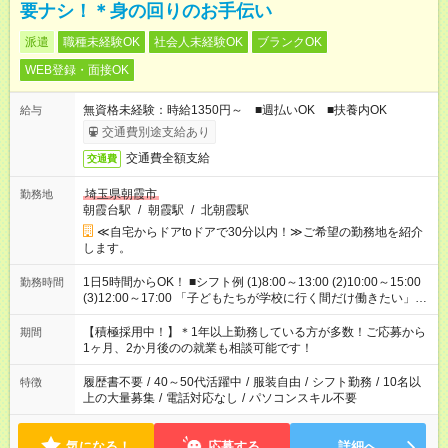
要ナシ！＊身の回りのお手伝い
派遣
職種未経験OK
社会人未経験OK
ブランクOK
WEB登録・面接OK
無資格未経験：時給1350円～ ■週払いOK ■扶養内OK
給与
交通費別途支給あり
交通費全額支給
交通費
埼玉県朝霞市
勤務地
朝霞台駅
/
朝霞駅
/
北朝霞駅
≪自宅からドアtoドアで30分以内！≫ご希望の勤務地を紹介
します。
1日5時間からOK！ ■シフト例 (1)8:00～13:00 (2)10:00～15:00
勤務時間
(3)12:00～17:00 「子どもたちが学校に行く間だけ働きたい」
「余裕を持って夕飯の準備がしたい」 「午前中は働いて、午後
はプライベートの時間にしたい」 など、ご希望を教えてくださ
【積極採用中！】＊1年以上勤務している方が多数！ご応募から
期間
いね。 ※Wワーク希望の方へ 今ご覧のお仕事で希望する勤務時
1ヶ月、2か月後のの就業も相談可能です！
間と、もう1つのお仕事の勤務時間。 合計で週40時間を超える
場合は応募できません。
履歴書不要
/
40～50代活躍中
/
服装自由
/
シフト勤務
/
10名以
特徴
上の大量募集
/
電話対応なし
/
パソコンスキル不要
気になる！
応募する
詳細へ