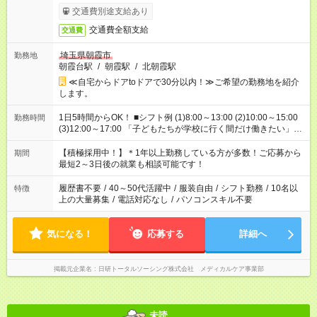
交通費別途支給あり
交通費全額支給
交通費
埼玉県朝霞市
勤務地
朝霞台駅
/
朝霞駅
/
北朝霞駅
≪自宅からドアtoドアで30分以内！≫ご希望の勤務地を紹介
します。
1日5時間からOK！ ■シフト例 (1)8:00～13:00 (2)10:00～15:00
勤務時間
(3)12:00～17:00 「子どもたちが学校に行く間だけ働きたい」
「余裕を持って夕飯の準備がしたい」 「午前中は働いて、午後
はプライベートの時間にしたい」 など、ご希望を教えてくださ
【積極採用中！】＊1年以上勤務している方が多数！ご応募から
期間
いね。 ※Wワーク希望の方へ 今ご覧のお仕事で希望する勤務時
最短2～3日後の就業も相談可能です！
間と、もう1つのお仕事の勤務時間。 合計で週40時間を超える
場合は応募できません。
履歴書不要
/
40～50代活躍中
/
服装自由
/
シフト勤務
/
10名以
特徴
上の大量募集
/
電話対応なし
/
パソコンスキル不要
気になる！
応募する
詳細へ
掲載元企業名
日研トータルソーシング株式会社 メディカルケア事業部
未読