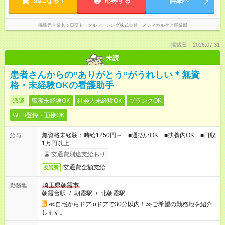
気になる！
応募する
詳細へ
掲載元企業名
日研トータルソーシング株式会社 メディカルケア事業部
掲載日：2026.07.31
未読
患者さんからの”ありがとう”がうれしい＊無資
格・未経験OKの看護助手
派遣
職種未経験OK
社会人未経験OK
ブランクOK
WEB登録・面接OK
無資格未経験：時給1250円～ ■週払いOK ■扶養内OK ■日収
給与
1万円以上
交通費別途支給あり
交通費全額支給
交通費
埼玉県朝霞市
勤務地
朝霞台駅
/
朝霞駅
/
北朝霞駅
≪自宅からドアtoドアで30分以内！≫ご希望の勤務地を紹介
します。