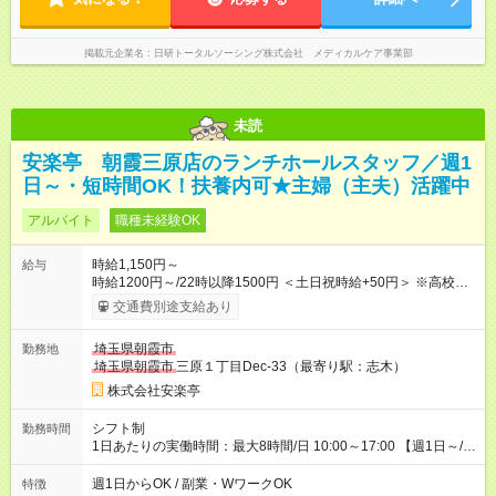
掲載元企業名
日研トータルソーシング株式会社 メディカルケア事業部
未読
安楽亭 朝霞三原店のランチホールスタッフ／週1
日～・短時間OK！扶養内可★主婦（主夫）活躍中
アルバイト
職種未経験OK
時給1,150円～
給与
時給1200円～/22時以降1500円 ＜土日祝時給+50円＞ ※高校生
時給1150円 【試用期間】試用期間あり 試用期間の長さ：12ヶ
交通費別途支給あり
月 雇用形態、給与は本採用時と同じです。 ※最大12ヶ月の間
で、合計30時間の試用期間（研修期間）があります。
埼玉県朝霞市
勤務地
埼玉県朝霞市
三原１丁目Dec-33（最寄り駅：志木）
株式会社安楽亭
シフト制
勤務時間
1日あたりの実働時間：最大8時間/日 10:00～17:00 【週1日～/1
日3時間～OK！】 ＊レギュラー勤務ももちろん大歓迎！ 「子ど
ものお迎えまでの時間」 「ランチタイムだけ」 など、家庭の予
週1日からOK / 副業・WワークOK
特徴