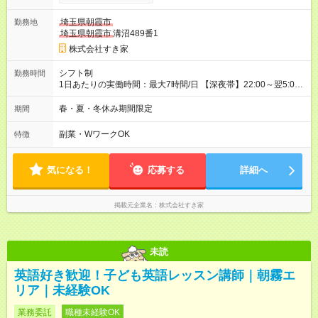
試用期間の実態は30日（※条件変更なし）ですが、切り上げで
一ヶ月とさせていただきます。 研修制度あり：15時間(研修中も
埼玉県朝霞市
勤務地
同時給）
埼玉県朝霞市
溝沼489番1
株式会社すき家
シフト制
勤務時間
1日あたりの実働時間：最大7時間/日 【深夜帯】22:00～翌5:00
週2日～・1日2h～OK◎ ※22:00から翌5:00までは18歳以上の方
のみ勤務可能です（18歳未満の深夜業務禁止のため） ★深夜で
春・夏・冬休み期間限定
期間
も安心して働けます★ すき家では、ワンオペを禁止していま
す。 必ず、2名以上での勤務を行いますので、安心して働けま
副業・WワークOK
特徴
す。
気になる！
応募する
詳細へ
掲載元企業名
株式会社すき家
未読
英語好き歓迎！子ども英語レッスン講師｜朝霧エ
リア｜未経験OK
業務委託
職種未経験OK