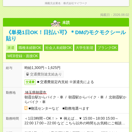
掲載元企業名
株式会社マイワーク
掲載日：2026.08.02
未読
《単発1日OK！日払い可》＊DMのモクモクシール
貼り
派遣
職種未経験OK
社会人未経験OK
大学生歓迎
ブランクOK
WEB登録・面接OK
時給1,300円～1,625円
給与
交通費別途支給あり
■ 交通費規定内支給 ※派遣先による
交通費
埼玉県朝霞市
勤務地
朝霞台駅からバイク・車
/
朝霞駅からバイク・車
/
北朝霞駅か
らバイク・車
■物流センターなど ■勤務地選べます
＜1日3時間～OK！＞ ▼ 例えば… ▼ 15:00～18:00 15:00～
勤務時間
22:00 17:00～22:00 など こちら以外の時間もお気軽にご相談く
ださい！