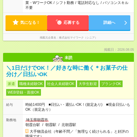
業・WワークOK
/
シフト勤務
/
電話対応なし
/
パソコンスキル
不要
気になる！
応募する
詳細へ
掲載元企業名
株式会社マイワーク（シニア）
掲載日：2026.08.05
未読
＼1日だけでOK！／好きな時に働く＊お菓子の仕
分け／日払いOK
派遣
職種未経験OK
社会人未経験OK
大学生歓迎
ブランクOK
WEB登録・面接OK
時給1400円 ■日払い・週払いOK！(規定あり) ■現金日払いも
給与
OK（規定あり）
埼玉県朝霞市
勤務地
朝霞台駅
/
朝霞駅
/
北朝霞駅
大手物流会社（年齢不問／「無理なく続けられる」と好評の
職場です）