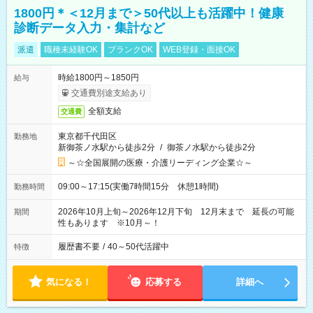
1800円＊＜12月まで＞50代以上も活躍中！健康
診断データ入力・集計など
派遣
職種未経験OK
ブランクOK
WEB登録・面接OK
時給1800円～1850円
給与
交通費別途支給あり
全額支給
交通費
東京都千代田区
勤務地
新御茶ノ水駅から徒歩2分
/
御茶ノ水駅から徒歩2分
～☆全国展開の医療・介護リーディング企業☆～
09:00～17:15(実働7時間15分 休憩1時間)
勤務時間
2026年10月上旬～2026年12月下旬 12月末まで 延長の可能
期間
性もあります ※10月～！
履歴書不要
/
40～50代活躍中
特徴
気になる！
応募する
詳細へ