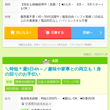
シフトもご相談ください。 ※Wワークの場合当社と合わせて法
定労働時間が週40時間を超えなければOKです。
【現在も積極採用中！急募！】■2カ月～ 8月～、9月スタート
期間
もOK！
履歴書不要
/
40～50代活躍中
/
服装自由
/
シフト勤務
/
10名以
特徴
上の大量募集
/
電話対応なし
/
パソコンスキル不要
気になる！
応募する
詳細へ
掲載元企業名
日研トータルソーシング株式会社 メディカルケア事業部
掲載日：2026.07.30
未読
＼時短＊週5日4h～／趣味や家事との両立も！身
の回りのお手伝い
派遣
職種未経験OK
社会人未経験OK
ブランクOK
WEB登録・面接OK
無資格未経験：時給1350円～ ■週払いOK ■扶養内OK
給与
交通費別途支給あり