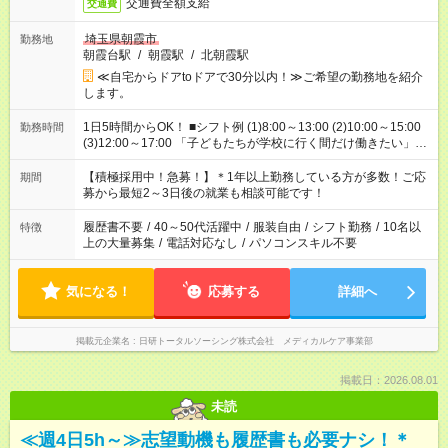
交通費全額支給
交通費
埼玉県朝霞市
勤務地
朝霞台駅
/
朝霞駅
/
北朝霞駅
≪自宅からドアtoドアで30分以内！≫ご希望の勤務地を紹介
します。
1日5時間からOK！ ■シフト例 (1)8:00～13:00 (2)10:00～15:00
勤務時間
(3)12:00～17:00 「子どもたちが学校に行く間だけ働きたい」
「余裕を持って夕飯の準備がしたい」 「午前中は働いて、午後
はプライベートの時間にしたい」 など、ご希望を教えてくださ
【積極採用中！急募！】＊1年以上勤務している方が多数！ご応
期間
いね。 ※Wワーク希望の方へ 今ご覧のお仕事で希望する勤務時
募から最短2～3日後の就業も相談可能です！
間と、もう1つのお仕事の勤務時間。 合計で週40時間を超える
場合は応募できません。
履歴書不要
/
40～50代活躍中
/
服装自由
/
シフト勤務
/
10名以
特徴
上の大量募集
/
電話対応なし
/
パソコンスキル不要
気になる！
応募する
詳細へ
掲載元企業名
日研トータルソーシング株式会社 メディカルケア事業部
掲載日：2026.08.01
未読
≪週4日5h～≫志望動機も履歴書も必要ナシ！＊