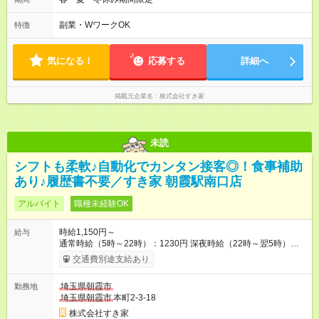
も安心して働けます★ すき家では、ワンオペを禁止していま
す。 必ず、2名以上での勤務を行いますので、安心して働けま
副業・WワークOK
特徴
す。
気になる！
応募する
詳細へ
掲載元企業名
株式会社すき家
未読
シフトも柔軟♪自動化でカンタン接客◎！食事補助
あり♪履歴書不要／すき家 朝霞駅南口店
アルバイト
職種未経験OK
時給1,150円～
給与
通常時給（5時～22時）：1230円 深夜時給（22時～翌5時）：
1563円 高校生時給：1150円 【特別手当】早朝手当（5：00-9：
交通費別途支給あり
00）時給+150円 【試用期間】試用期間あり 試用期間の長さ：1
ヶ月 雇用形態、給与は本採用時と同じです。 試用期間の実態は
埼玉県朝霞市
勤務地
30日（※条件変更なし）ですが、切り上げで一ヶ月とさせてい
埼玉県朝霞市
本町2-3-18
ただきます。 研修制度あり：15時間(研修中も同時給）
株式会社すき家