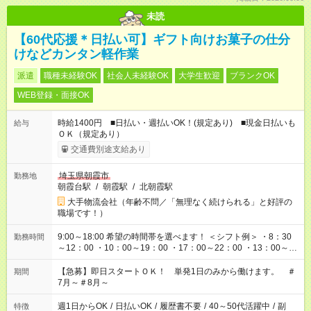
未読
【60代応援＊日払い可】ギフト向けお菓子の仕分
けなどカンタン軽作業
派遣
職種未経験OK
社会人未経験OK
大学生歓迎
ブランクOK
WEB登録・面接OK
時給1400円 ■日払い・週払いOK！(規定あり) ■現金日払いも
給与
ＯＫ（規定あり）
交通費別途支給あり
埼玉県朝霞市
勤務地
朝霞台駅
/
朝霞駅
/
北朝霞駅
大手物流会社（年齢不問／「無理なく続けられる」と好評の
職場です！）
9:00～18:00 希望の時間帯を選べます！ ＜シフト例＞ ・8：30
勤務時間
～12：00 ・10：00～19：00 ・17：00～22：00 ・13：00～
22：00 ・22：00～翌6：00 など
【急募】即日スタートＯＫ！ 単発1日のみから働けます。 ＃
期間
7月～＃8月～
週1日からOK
/
日払いOK
/
履歴書不要
/
40～50代活躍中
/
副
特徴