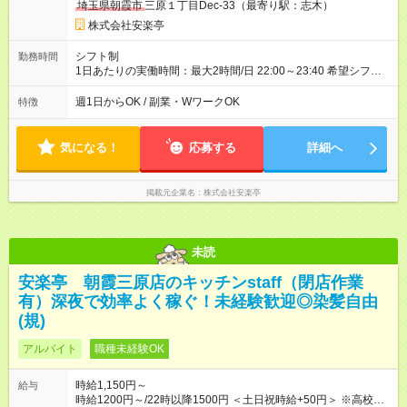
埼玉県朝霞市
三原１丁目Dec-33（最寄り駅：志木）
株式会社安楽亭
シフト制
勤務時間
1日あたりの実働時間：最大2時間/日 22:00～23:40 希望シフト
制！ 週1日～・1日3時間～OK！ ※18歳未満・高校生は21:30ま
での勤務 ＊短時間OK！学業と両立◎ ＊週4日以上のしっかり勤
週1日からOK / 副業・WワークOK
特徴
務も大歓迎！ ＊週末だけのシフトもOK！ ※テスト期間や長期休
暇の予定に合わせてのシフト相談も可能！
気になる！
応募する
詳細へ
掲載元企業名
株式会社安楽亭
未読
安楽亭 朝霞三原店のキッチンstaff（閉店作業
有）深夜で効率よく稼ぐ！未経験歓迎◎染髪自由
(規)
アルバイト
職種未経験OK
時給1,150円～
給与
時給1200円～/22時以降1500円 ＜土日祝時給+50円＞ ※高校生